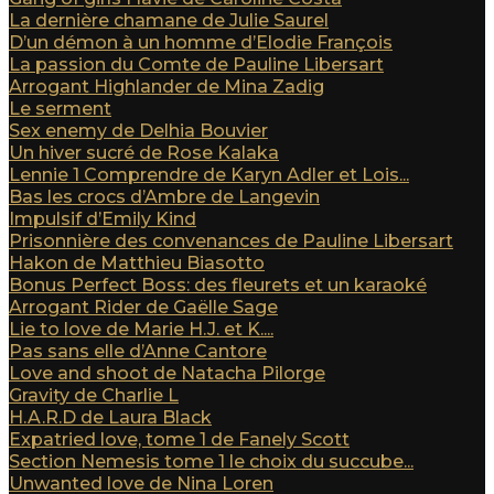
La dernière chamane de Julie Saurel
D’un démon à un homme d’Elodie François
La passion du Comte de Pauline Libersart
Arrogant Highlander de Mina Zadig
Le serment
Sex enemy de Delhia Bouvier
Un hiver sucré de Rose Kalaka
Lennie 1 Comprendre de Karyn Adler et Lois...
Bas les crocs d’Ambre de Langevin
Impulsif d’Emily Kind
Prisonnière des convenances de Pauline Libersart
Hakon de Matthieu Biasotto
Bonus Perfect Boss: des fleurets et un karaoké
Arrogant Rider de Gaëlle Sage
Lie to love de Marie H.J. et K....
Pas sans elle d’Anne Cantore
Love and shoot de Natacha Pilorge
Gravity de Charlie L
H.A.R.D de Laura Black
Expatried love, tome 1 de Fanely Scott
Section Nemesis tome 1 le choix du succube...
Unwanted love de Nina Loren