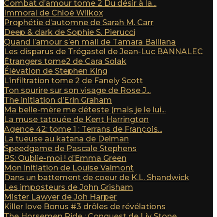
Combat d’amour tome 2 Du désir à la...
Immoral de Chloé Wilkox
Prophétie d’automne de Sarah M. Carr
Deep & dark de Sophie S. Pierucci
Quand l’amour s’en mail de Tamara Balliana
Les disparus de Trégastel de Jean-Luc BANNALEC
Étrangers tome2 de Cara Solak
Élévation de Stephen King
L’infiltration tome 2 de Fanely Scott
Ton sourire sur son visage de Rose J...
The initiation d’Erin Graham
Ma belle-mère me déteste (mais je le lui...
La muse tatouée de Kent Harrington
Agence 42: tome 1 : Terrans de François...
La tueuse au katana de Delman
Speedgame de Pascale Stephens
PS: Oublie-moi ! d’Emma Green
Mon initiation de Louise Valmont
Dans un battement de coeur de K.L. Shandwick
Les imposteurs de John Grisham
Mister Lawyer de Joh Harper
Killer love Bonus #3 drôles de révélations
The Horsemen Ride : Conquest de Liv Stone