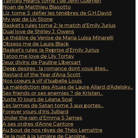
Tainted Hearts tome 1 de Jenn Guerrieri
Noan de Matthieu Biasotto
Liz, tome 3, défier les ténèbres de G.H.David
My war de Liv Stone
Basket’s rules tome 2: le match d’Emily Jurius
Dual love de Shirley J. Owens
Le théâtre de Venise de Maria Luisa Minarelli
Obsess me de Laura Black
Basket’s rules: la Reprise d’Emily Jurius
Tatoo me love de Lily Tortay
Jeux divins de Pauline Libersart
Deep desires : la romance dont vous êtes...
Bastard of the Year d’Ana Scott
Nos coeurs à vif d’Isabelle Louis
La malédiction des Atuas de Laure Allard d’Adelsky...
Sex friends or sex enemies ? de Kristen...
Juste 10 jours de Léana Soal
Les larmes de Satan tome 3 aux portes...
Forever yours d’Iris Julliard
Under the rain d’Emma S James
A ses ordres d’Anne Cantore
Au bout de nos rêves de Théo Lemattre
De la nuit à la lumière de Caroline...