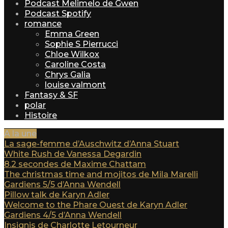
Podcast Melimelo de Gwen
Podcast Spotify
romance
Emma Green
Sophie S Pierrucci
Chloe Wilkox
Caroline Costa
Chrys Galia
louise valmont
Fantasy & SF
polar
Histoire
A la une
La sage-femme d’Auschwitz d’Anna Stuart
White Rush de Vanessa Degardin
8.2 secondes de Maxime Chattam
The christmas time and mojitos de Mila Marelli
Gardiens 5/5 d’Anna Wendell
Pillow talk de Karyn Adler
Welcome to the Phare Ouest de Karyn Adler
Gardiens 4/5 d’Anna Wendell
Insignis de Charlotte Letourneur