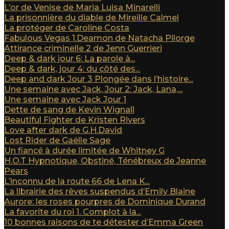
L’or de Venise de Maria Luisa Minarelli
La prisonnière du diable de Mireille Calmel
La protéger de Caroline Costa
Fabulous Vegas 1.Deamon de Natacha Pilorge
Attirance criminelle 2 de Jenn Guerrieri
Deep & dark jour 6: La parole à...
Deep & dark, jour 4: du côté des...
Deep and dark Jour 3 Plongée dans l’histoire...
Une semaine avec Jack, Jour 2: Jack, Lana,...
Une semaine avec Jack Jour 1
Dette de sang de Kevin Wignall
Beautiful Fighter de Kristen Rivers
Love after dark de G.H.David
Lost Rider de Gaëlle Sage
Un fiancé à durée limitée de Whitney G
H.O.T Hypnotique, Obstiné, Ténébreux de Jeanne
Pears
L’inconnu de la route 66 de Lena K...
La librairie des rêves suspendus d’Emily Blaine
Aurore: les roses pourpres de Dominique Durand
La favorite du roi 1. Complot à la...
10 bonnes raisons de te détester d’Emma Green