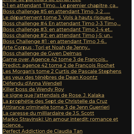
J-1 en attendant Timo… Le premier chapitre, ça...
Boss challenge #5 en attendant Timo, J-2 …...
Le département tome 3, Vols à hauts risques...
Boss challenge #4 En attendant Timo J-3 Timo,...
Boss challenge #3: en attendant Timo J-4 et...
Boss challenge #2: en attendant Timo j-5: un...
Boss Challenge #1 : en attendant Timo J-6...
Arte Corpus : Tori et Noah de Jenny...
Boss challenge de Gwen Delmas
Game over, Agence 42 tome 3 de François...
Predict: agence 42 tome 2 de François Rochet
Les Morgan’s tome 2 Curtis de Pascale Stephens
Les yeux des ténèbres de Dean Koontz
Défendu d’Anna Wendell
Killer boss de Wendy Roy
Le signe que j’attendais de Rose. J. Kalaka
La prophétie des Sept de Christelle da Cruz
Attirance criminelle tome 3 de Jenn Guerrieri
La caresse du milliardaire de J.S. Scott
Marko Stravinski: Un amour interdit: romance et
science...
Perfect Addiction de Claudia Tan