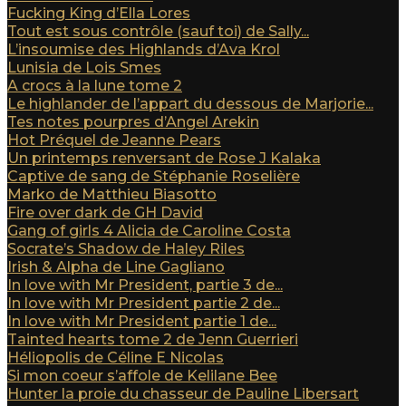
Fucking King d’Ella Lores
Tout est sous contrôle (sauf toi) de Sally...
L’insoumise des Highlands d’Ava Krol
Lunisia de Lois Smes
A crocs à la lune tome 2
Le highlander de l’appart du dessous de Marjorie...
Tes notes pourpres d’Angel Arekin
Hot Préquel de Jeanne Pears
Un printemps renversant de Rose J Kalaka
Captive de sang de Stéphanie Roselière
Marko de Matthieu Biasotto
Fire over dark de GH David
Gang of girls 4 Alicia de Caroline Costa
Socrate’s Shadow de Haley Riles
Irish & Alpha de Line Gagliano
In love with Mr President, partie 3 de...
In love with Mr President partie 2 de...
In love with Mr President partie 1 de...
Tainted hearts tome 2 de Jenn Guerrieri
Héliopolis de Céline E Nicolas
Si mon coeur s’affole de Kelilane Bee
Hunter la proie du chasseur de Pauline Libersart