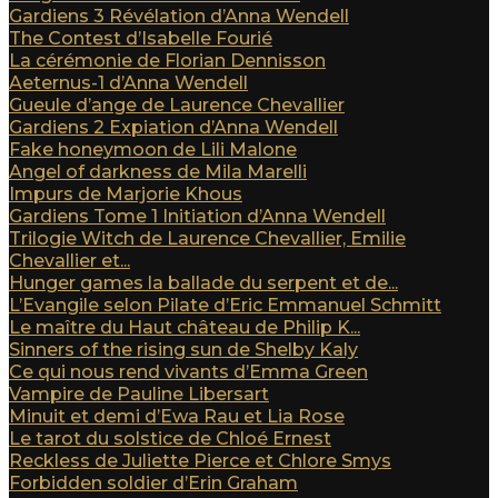
Gardiens 3 Révélation d’Anna Wendell
The Contest d’Isabelle Fourié
La cérémonie de Florian Dennisson
Aeternus-1 d’Anna Wendell
Gueule d’ange de Laurence Chevallier
Gardiens 2 Expiation d’Anna Wendell
Fake honeymoon de Lili Malone
Angel of darkness de Mila Marelli
Impurs de Marjorie Khous
Gardiens Tome 1 Initiation d’Anna Wendell
Trilogie Witch de Laurence Chevallier, Emilie
Chevallier et...
Hunger games la ballade du serpent et de...
L’Evangile selon Pilate d’Eric Emmanuel Schmitt
Le maître du Haut château de Philip K...
Sinners of the rising sun de Shelby Kaly
Ce qui nous rend vivants d’Emma Green
Vampire de Pauline Libersart
Minuit et demi d’Ewa Rau et Lia Rose
Le tarot du solstice de Chloé Ernest
Reckless de Juliette Pierce et Chlore Smys
Forbidden soldier d’Erin Graham