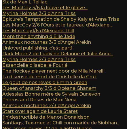
Six de Max L Telliac
Les MacCoy 3/6 la louve et le glaive...
Myrina Holmes 3/3 d’Anna Triss
Epicure’s Temptation de Shelby Kaly et Anna Triss
Les MacCoy 2/6 l’Ours et le taureau d’Alexiane...
Les Mac Coy1/6 d’Alexiane Thill
More than anything d’Ellie Jade
Animaux nocturnes 3/3 d’Angel Arekin
Unloved publishing, c’est parti
Dark Moon2 de Ludivine Delaune et Julie Anne...
Myrina Holmes 2/3 d’Anna Triss
Essencielle d’Isabelle Fourié
The Hockey player next door de Mila Marelli
La diseuse de mort de Christelle da Cruz
Le goût de nos rêves d’Emma Green
Queen of anarchy 3/3 d’Océane Ghanem
Adessias Bonne mère de Sylvain Dunevon
Thorns and Roses de Max Nena
Animaux nocturnes 2/3 d’Angel Arekin
Start over again de Laurie Staret
(In)destructible de Manon Donaldson
Santiags, Tex-mec et Chili con mariée de Siobhan...
Nos âmes louves 1/2 de Juliette Pierce