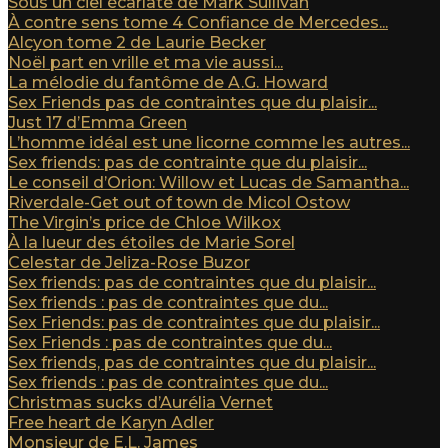
Sous un ciel écarlate de Mark Sullivan
À contre sens tome 4 Confiance de Mercedes...
Alcyon tome 2 de Laurie Becker
Noël part en vrille et ma vie aussi...
La mélodie du fantôme de A.G. Howard
Sex Friends pas de contraintes que du plaisir...
Just 17 d’Emma Green
L’homme idéal est une licorne comme les autres...
Sex friends: pas de contrainte que du plaisir...
Le conseil d’Orion: Willow et Lucas de Samantha...
Riverdale-Get out of town de Micol Ostow
The Virgin’s price de Chloe Wilkox
À la lueur des étoiles de Marie Sorel
Celestar de Jeliza-Rose Buzor
Sex friends: pas de contraintes que du plaisir...
Sex friends : pas de contraintes que du...
Sex Friends: pas de contraintes que du plaisir...
Sex Friends : pas de contraintes que du...
Sex friends, pas de contraintes que du plaisir...
Sex friends : pas de contraintes que du...
Christmas sucks d’Aurélia Vernet
Free heart de Karyn Adler
Monsieur de E.L. James