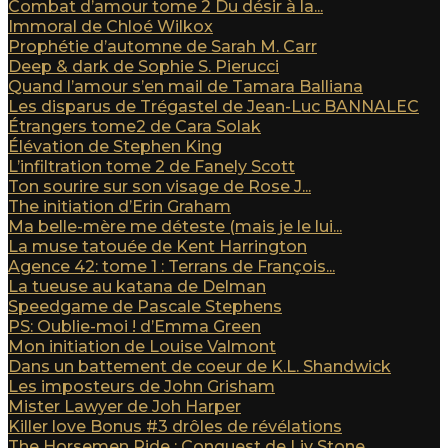
Combat d’amour tome 2 Du désir à la...
Immoral de Chloé Wilkox
Prophétie d’automne de Sarah M. Carr
Deep & dark de Sophie S. Pierucci
Quand l’amour s’en mail de Tamara Balliana
Les disparus de Trégastel de Jean-Luc BANNALEC
Étrangers tome2 de Cara Solak
Élévation de Stephen King
L’infiltration tome 2 de Fanely Scott
Ton sourire sur son visage de Rose J...
The initiation d’Erin Graham
Ma belle-mère me déteste (mais je le lui...
La muse tatouée de Kent Harrington
Agence 42: tome 1 : Terrans de François...
La tueuse au katana de Delman
Speedgame de Pascale Stephens
PS: Oublie-moi ! d’Emma Green
Mon initiation de Louise Valmont
Dans un battement de coeur de K.L. Shandwick
Les imposteurs de John Grisham
Mister Lawyer de Joh Harper
Killer love Bonus #3 drôles de révélations
The Horsemen Ride : Conquest de Liv Stone