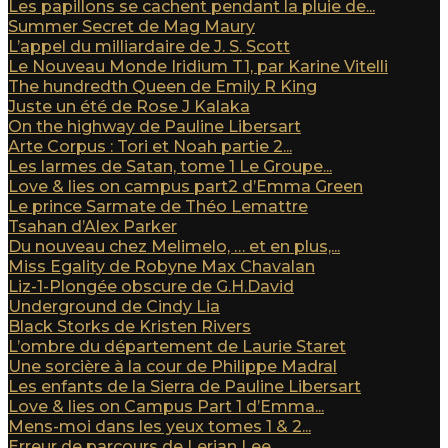
Les papillons se cachent pendant la pluie de...
Summer Secret de Mag Maury
L’appel du milliardaire de J. S. Scott
Le Nouveau Monde Iridium T1, par Karine Vitelli
The hundredth Queen de Emily R King
Juste un été de Rose J Kalaka
On the highway de Pauline Libersart
Arte Corpus : Tori et Noah partie 2...
Les larmes de Satan, tome 1 Le Groupe...
Love & lies on campus part2 d’Emma Green
Le prince Sarmate de Théo Lemattre
Tsahan d’Alex Parker
Du nouveau chez Melimelo, … et en plus,...
Miss Egality de Robyne Max Chavalan
Liz-1-Plongée obscure de G.H.David
Underground de Cindy Lia
Black Storks de Kristen Rivers
L’ombre du département de Laurie Staret
Une sorcière à la cour de Philippe Madral
Les enfants de la Sierra de Pauline Libersart
Love & lies on Campus Part 1 d’Emma...
Mens-moi dans les yeux tomes 1 & 2...
Erreur de parcours de Lerian Lee