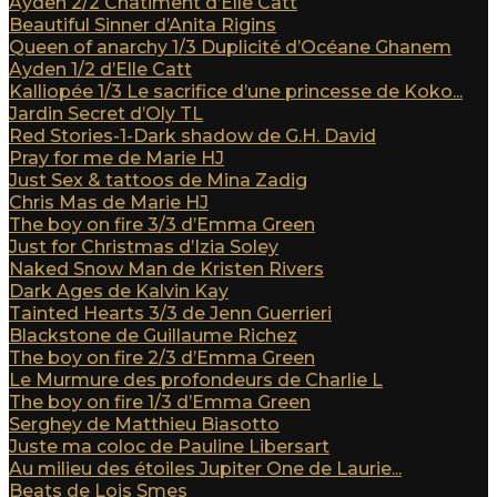
Ayden 2/2 Châtiment d’Elle Catt
Beautiful Sinner d’Anita Rigins
Queen of anarchy 1/3 Duplicité d’Océane Ghanem
Ayden 1/2 d’Elle Catt
Kalliopée 1/3 Le sacrifice d’une princesse de Koko...
Jardin Secret d’Oly TL
Red Stories-1-Dark shadow de G.H. David
Pray for me de Marie HJ
Just Sex & tattoos de Mina Zadig
Chris Mas de Marie HJ
The boy on fire 3/3 d’Emma Green
Just for Christmas d’Izia Soley
Naked Snow Man de Kristen Rivers
Dark Ages de Kalvin Kay
Tainted Hearts 3/3 de Jenn Guerrieri
Blackstone de Guillaume Richez
The boy on fire 2/3 d’Emma Green
Le Murmure des profondeurs de Charlie L
The boy on fire 1/3 d’Emma Green
Serghey de Matthieu Biasotto
Juste ma coloc de Pauline Libersart
Au milieu des étoiles Jupiter One de Laurie...
Beats de Lois Smes