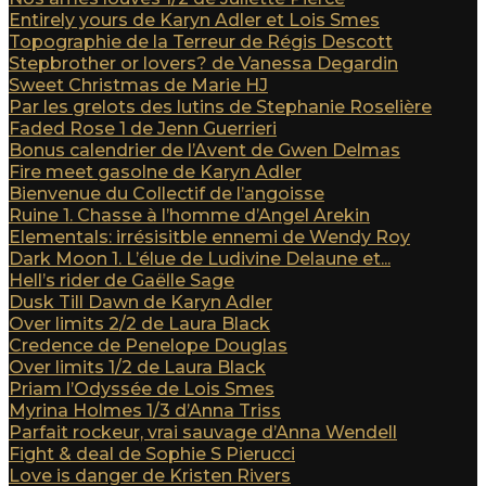
Entirely yours de Karyn Adler et Lois Smes
Topographie de la Terreur de Régis Descott
Stepbrother or lovers? de Vanessa Degardin
Sweet Christmas de Marie HJ
Par les grelots des lutins de Stephanie Roselière
Faded Rose 1 de Jenn Guerrieri
Bonus calendrier de l’Avent de Gwen Delmas
Fire meet gasolne de Karyn Adler
Bienvenue du Collectif de l’angoisse
Ruine 1. Chasse à l’homme d’Angel Arekin
Elementals: irrésisitble ennemi de Wendy Roy
Dark Moon 1. L’élue de Ludivine Delaune et...
Hell’s rider de Gaëlle Sage
Dusk Till Dawn de Karyn Adler
Over limits 2/2 de Laura Black
Credence de Penelope Douglas
Over limits 1/2 de Laura Black
Priam l’Odyssée de Lois Smes
Myrina Holmes 1/3 d’Anna Triss
Parfait rockeur, vrai sauvage d’Anna Wendell
Fight & deal de Sophie S Pierucci
Love is danger de Kristen Rivers