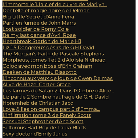
L’immortelle 1. la clef de cuivre de Marilyn...
Dentelle et magie noire de Delman
Big Little Secret d’Anne Ferra
Parti en fumée de John Marrs
Lost soldier de Romy Cole
Be my last dance d’Avril Rose
Heartbreak Station de Marie HJ
Liz 1.5 Dangereux désirs de G.H.David
The Morgan’s Faith de Pascale Stephens
Morpheus, tomes 1 et 2 d’Aloïsia Nidhead
Coloc avec mon boss d’Erin Graham
Deaken de Matthieu Biasotto
L’inconnu aux yeux de loup de Gwen Delmas
Alive de Hazel Carter-Grace
Les larmes de Satan 2: Dans l’Ombre d’Alice...
Liz partie 2 Sombre naufrage de G.H. David
Horemheb de Christian Jacq
Love & lies on campus part 3 d’Emma...
L’infiltration tome 3 de Fanely Scott
Sensual Stepbrother d’Ana Scott
Sulfurous Bad Boy de Laura Black
Sexy doctor d’Emily Jurius