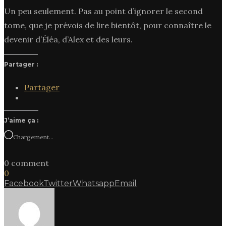
Un peu seulement. Pas au point d’ignorer le second
tome, que je prévois de lire bientôt, pour connaître le
devenir d’Éléa, d’Alex et des leurs.
Partager :
Partager
J’aime ça :
Chargement…
0 comment
0
Facebook
Twitter
Whatsapp
Email