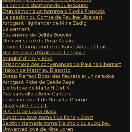
La dernière chamane de Julie Saurel
D’un démon à un homme d’Elodie François
La passion du Comte de Pauline Libersart
Arrogant Highlander de Mina Zadig
Le serment
Sex enemy de Delhia Bouvier
Un hiver sucré de Rose Kalaka
Lennie 1 Comprendre de Karyn Adler et Lois...
Bas les crocs d’Ambre de Langevin
Impulsif d’Emily Kind
Prisonnière des convenances de Pauline Libersart
Hakon de Matthieu Biasotto
Bonus Perfect Boss: des fleurets et un karaoké
Arrogant Rider de Gaëlle Sage
Lie to love de Marie H.J. et K....
Pas sans elle d’Anne Cantore
Love and shoot de Natacha Pilorge
Gravity de Charlie L
H.A.R.D de Laura Black
Expatried love, tome 1 de Fanely Scott
Section Nemesis tome 1 le choix du succube...
Unwanted love de Nina Loren