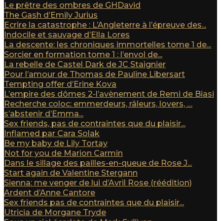
Le prêtre des ombres de GHDavid
The Gash d’Emily Jurius
Ecrire la catastrophe : L’Angleterre à l’épreuve des...
Indocile et sauvage d’Ella Lores
La descente: les chroniques immortelles tome 1 de...
Sorcier en formation tome 1 : l’envol de...
La rebelle de Castel Dark de JC Staignier
Pour l’amour de Thomas de Pauline Libersart
Tempting offer d’Erine Kova
L’empire des dômes 2-l’avènement de Remi de Biasi
Recherche coloc: emmerdeurs, râleurs, lovers, …
s’abstenir d’Emma...
Sex friends, pas de contraintes que du plaisir...
Inflamed par Cara Solak
Be my baby de Lily Tortay
Not for you de Marion Carmin
Dans le sillage des pailles-en-queue de Rose J...
Start again de Valentine Stergann
Sienna: me venger de lui d’Avril Rose (réédition)
Ardent d’Anne Cantore
Sex friends pas de contraintes que du plaisir...
Utricia de Morgane Tryde