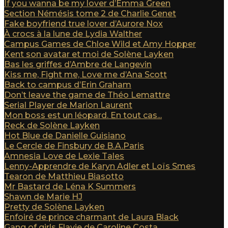
If you wanna be my lover d’Emma Green
Section Némésis tome 2 de Charlie Genet
Fake boyfriend true lover d’Aurore Nox
À crocs à la lune de Lydia Walther
Campus Games de Chloe Wild et Amy Hopper
Kent son avatar et moi de Solène Layken
Bas les griffes d’Ambre de Langevin
Kiss me, Fight me, Love me d’Ana Scott
Back to campus d’Erin Graham
Don’t leave the game de Théo Lemattre
Serial Player de Marion Laurent
Mon boss est un léopard. En tout cas...
Reck de Solène Layken
Hot Blue de Danielle Guisiano
Le Cercle de Finsbury de B.A.Paris
Amnesia Love de Lexie Tales
Lenny-Apprendre de Karyn Adler et Loïs Smes
Tearon de Matthieu Biasotto
Mr Bastard de Léna K Summers
Shawn de Marie HJ
Pretty de Solène Layken
Enfoiré de prince charmant de Laura Black
Gang of girls Flavie de Caroline Costa