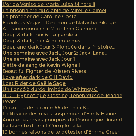
L’or de Venise de Maria Luisa Minarelli
La prisonnière du diable de Mireille Calmel
La protéger de Caroline Costa
Fabulous Vegas 1.Deamon de Natacha Pilorge
Attirance criminelle 2 de Jenn Guerrieri
Deep & dark jour 6: La parole à...
Deep & dark, jour 4: du côté des...
Deep and dark Jour 3 Plongée dans l’histoire...
Une semaine avec Jack, Jour 2: Jack, Lana,...
Une semaine avec Jack Jour 1
Dette de sang de Kevin Wignall
Beautiful Fighter de Kristen Rivers
Love after dark de G.H.David
Lost Rider de Gaëlle Sage
Un fiancé à durée limitée de Whitney G
H.O.T Hypnotique, Obstiné, Ténébreux de Jeanne
Pears
L’inconnu de la route 66 de Lena K...
La librairie des rêves suspendus d’Emily Blaine
Aurore: les roses pourpres de Dominique Durand
La favorite du roi 1. Complot à la...
10 bonnes raisons de te détester d’Emma Green