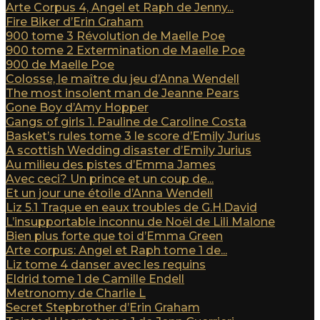
Arte Corpus 4, Angel et Raph de Jenny...
Fire Biker d’Erin Graham
900 tome 3 Révolution de Maelle Poe
900 tome 2 Extermination de Maelle Poe
900 de Maelle Poe
Colosse, le maître du jeu d’Anna Wendell
The most insolent man de Jeanne Pears
Gone Boy d’Amy Hopper
Gangs of girls 1. Pauline de Caroline Costa
Basket’s rules tome 3 le score d’Emily Jurius
A scottish Wedding disaster d’Emily Jurius
Au milieu des pistes d’Emma James
Avec ceci? Un prince et un coup de...
Et un jour une étoile d’Anna Wendell
Liz 5.1 Traque en eaux troubles de G.H.David
L’insupportable inconnu de Noël de Lili Malone
Bien plus forte que toi d’Emma Green
Arte corpus: Angel et Raph tome 1 de...
Liz tome 4 danser avec les requins
Eldrid tome 1 de Camille Endell
Metronomy de Charlie L
Secret Stepbrother d’Erin Graham