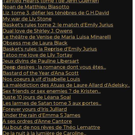
Tainted Hearts tome 1 de Jenn Guerrieri
Noan de Matthieu Biasotto
Liz, tome 3, défier les ténèbres de G.H.David
My war de Liv Stone
Basket’s rules tome 2: le match d’Emily Jurius
Dual love de Shirley J. Owens
Le théâtre de Venise de Maria Luisa Minarelli
Obsess me de Laura Black
Basket’s rules: la Reprise d’Emily Jurius
Tatoo me love de Lily Tortay
Jeux divins de Pauline Libersart
Deep desires : la romance dont vous êtes...
Bastard of the Year d’Ana Scott
Nos coeurs à vif d’Isabelle Louis
La malédiction des Atuas de Laure Allard d’Adelsky...
Sex friends or sex enemies ? de Kristen...
Juste 10 jours de Léana Soal
Les larmes de Satan tome 3 aux portes...
Forever yours d’Iris Julliard
Under the rain d’Emma S James
A ses ordres d’Anne Cantore
Au bout de nos rêves de Théo Lemattre
De la nuit à la lumière de Caroline...