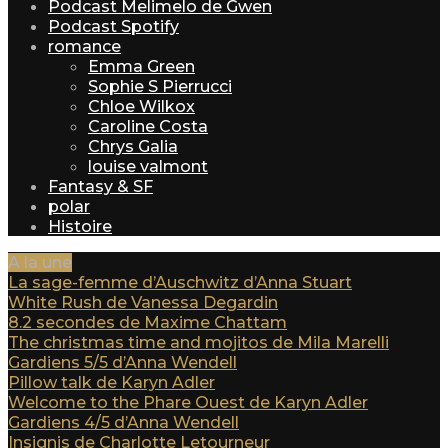
Podcast Melimelo de Gwen
Podcast Spotify
romance
Emma Green
Sophie S Pierrucci
Chloe Wilkox
Caroline Costa
Chrys Galia
louise valmont
Fantasy & SF
polar
Histoire
A la une
La sage-femme d’Auschwitz d’Anna Stuart
White Rush de Vanessa Degardin
8.2 secondes de Maxime Chattam
The christmas time and mojitos de Mila Marelli
Gardiens 5/5 d’Anna Wendell
Pillow talk de Karyn Adler
Welcome to the Phare Ouest de Karyn Adler
Gardiens 4/5 d’Anna Wendell
Insignis de Charlotte Letourneur