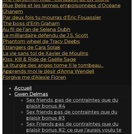
Blue Belle et les larmes empoisonnées d’Océane
Ghanem
Par deux fois tu mourras d’Eric Fouassier
The boss d’Erin Graham
Au fil de l’an de Selena Dubh
Le milliardaire défendu de J.S. Scott
Phantom wheel de Tracy Deebs
Etrangers de Cara Solak
La vie sans toi de Xavier de Moulins
Kiss, Kill & Ride de Gaëlle Sage
La liturgie des anges tome II le tombeau...
Apprends moi le désir d’Anna Wendell
Forgive me d’Alexie Fioren
Accueil
Gwen Delmas
Sex friends, pas de contraintes que du
plaisir bonus #4
Sex friends pas de contraintes que du
plaisir bonus #3
Sex Friends pas de contraintes que du
plaisir bonus #2: ce que j’aurais voulu te