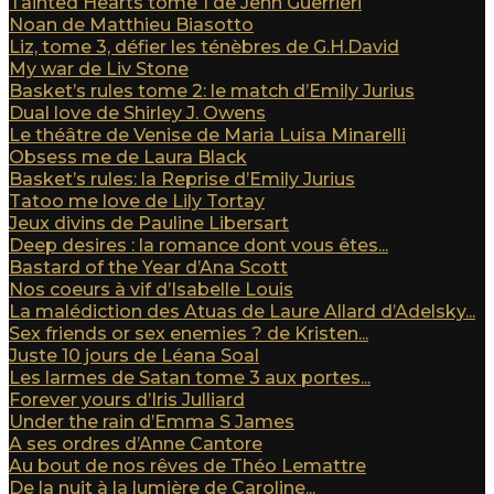
Tainted Hearts tome 1 de Jenn Guerrieri
Noan de Matthieu Biasotto
Liz, tome 3, défier les ténèbres de G.H.David
My war de Liv Stone
Basket’s rules tome 2: le match d’Emily Jurius
Dual love de Shirley J. Owens
Le théâtre de Venise de Maria Luisa Minarelli
Obsess me de Laura Black
Basket’s rules: la Reprise d’Emily Jurius
Tatoo me love de Lily Tortay
Jeux divins de Pauline Libersart
Deep desires : la romance dont vous êtes...
Bastard of the Year d’Ana Scott
Nos coeurs à vif d’Isabelle Louis
La malédiction des Atuas de Laure Allard d’Adelsky...
Sex friends or sex enemies ? de Kristen...
Juste 10 jours de Léana Soal
Les larmes de Satan tome 3 aux portes...
Forever yours d’Iris Julliard
Under the rain d’Emma S James
A ses ordres d’Anne Cantore
Au bout de nos rêves de Théo Lemattre
De la nuit à la lumière de Caroline...