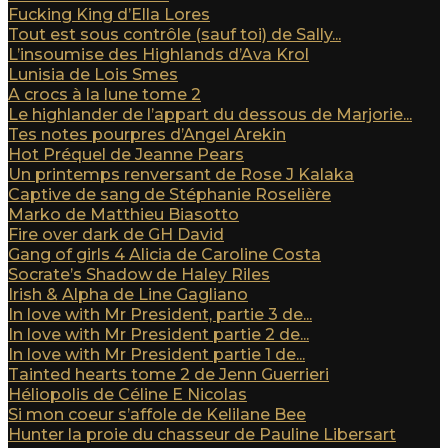
Fucking King d’Ella Lores
Tout est sous contrôle (sauf toi) de Sally...
L’insoumise des Highlands d’Ava Krol
Lunisia de Lois Smes
A crocs à la lune tome 2
Le highlander de l’appart du dessous de Marjorie...
Tes notes pourpres d’Angel Arekin
Hot Préquel de Jeanne Pears
Un printemps renversant de Rose J Kalaka
Captive de sang de Stéphanie Roselière
Marko de Matthieu Biasotto
Fire over dark de GH David
Gang of girls 4 Alicia de Caroline Costa
Socrate’s Shadow de Haley Riles
Irish & Alpha de Line Gagliano
In love with Mr President, partie 3 de...
In love with Mr President partie 2 de...
In love with Mr President partie 1 de...
Tainted hearts tome 2 de Jenn Guerrieri
Héliopolis de Céline E Nicolas
Si mon coeur s’affole de Kelilane Bee
Hunter la proie du chasseur de Pauline Libersart