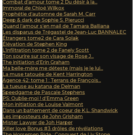
Combat d’amour tome 2 Du désir à la...
Immoral de Chloé Wilkox
Prophétie d’automne de Sarah M. Carr
Deep & dark de Sophie S. Pierucci
Quand l’amour s’en mail de Tamara Balliana
Les disparus de Trégastel de Jean-Luc BANNALEC
Étrangers tome2 de Cara Solak
Élévation de Stephen King
L’infiltration tome 2 de Fanely Scott
Ton sourire sur son visage de Rose J...
The initiation d’Erin Graham
Ma belle-mère me déteste (mais je le lui...
La muse tatouée de Kent Harrington
Agence 42: tome 1 : Terrans de François...
La tueuse au katana de Delman
Speedgame de Pascale Stephens
PS: Oublie-moi ! d’Emma Green
Mon initiation de Louise Valmont
Dans un battement de coeur de K.L. Shandwick
Les imposteurs de John Grisham
Mister Lawyer de Joh Harper
Killer love Bonus #3 drôles de révélations
The Horsemen Ride : Conquest de Liv Stone