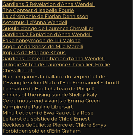
Gardiens 3 Révélation d’Anna Wendell
The Contest d’Isabelle Fourié
La cérémonie de Florian Dennisson
Aeternus-1 d’Anna Wendell
Gueule d’ange de Laurence Chevallier
Gardiens 2 Expiation d’Anna Wendell
Fake honeymoon de Lili Malone
Angel of darkness de Mila Marelli
Impurs de Marjorie Khous
Gardiens Tome 1 Initiation d’Anna Wendell
Trilogie Witch de Laurence Chevallier, Emilie
Chevallier et...
Hunger games la ballade du serpent et de...
L’Evangile selon Pilate d’Eric Emmanuel Schmitt
Le maître du Haut château de Philip K...
Sinners of the rising sun de Shelby Kaly
Ce qui nous rend vivants d’Emma Green
Vampire de Pauline Libersart
Minuit et demi d’Ewa Rau et Lia Rose
Le tarot du solstice de Chloé Ernest
Reckless de Juliette Pierce et Chlore Smys
Forbidden soldier d’Erin Graham