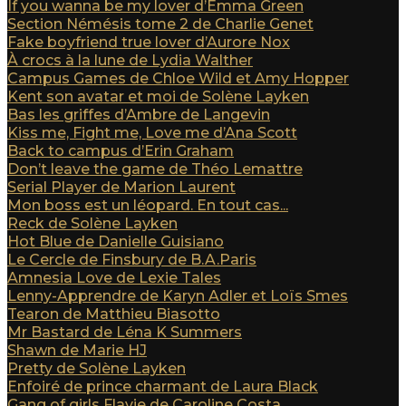
If you wanna be my lover d’Emma Green
Section Némésis tome 2 de Charlie Genet
Fake boyfriend true lover d’Aurore Nox
À crocs à la lune de Lydia Walther
Campus Games de Chloe Wild et Amy Hopper
Kent son avatar et moi de Solène Layken
Bas les griffes d’Ambre de Langevin
Kiss me, Fight me, Love me d’Ana Scott
Back to campus d’Erin Graham
Don’t leave the game de Théo Lemattre
Serial Player de Marion Laurent
Mon boss est un léopard. En tout cas...
Reck de Solène Layken
Hot Blue de Danielle Guisiano
Le Cercle de Finsbury de B.A.Paris
Amnesia Love de Lexie Tales
Lenny-Apprendre de Karyn Adler et Loïs Smes
Tearon de Matthieu Biasotto
Mr Bastard de Léna K Summers
Shawn de Marie HJ
Pretty de Solène Layken
Enfoiré de prince charmant de Laura Black
Gang of girls Flavie de Caroline Costa