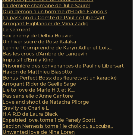
La dernière chamane de Julie Saurel
D’un démon à un homme d’Elodie François
La passion du Comte de Pauline Libersart
Arrogant Highlander de Mina Zadig
Le serment
Sex enemy de Delhia Bouvier
Un hiver sucré de Rose Kalaka
Lennie 1 Comprendre de Karyn Adler et Lois...
Bas les crocs d’Ambre de Langevin
Impulsif d’Emily Kind
Prisonnière des convenances de Pauline Libersart
Hakon de Matthieu Biasotto
Bonus Perfect Boss: des fleurets et un karaoké
Arrogant Rider de Gaëlle Sage
Lie to love de Marie H.J. et K....
Pas sans elle d’Anne Cantore
Love and shoot de Natacha Pilorge
Gravity de Charlie L
H.A.R.D de Laura Black
Expatried love, tome 1 de Fanely Scott
Section Nemesis tome 1 le choix du succube...
Unwanted love de Nina Loren