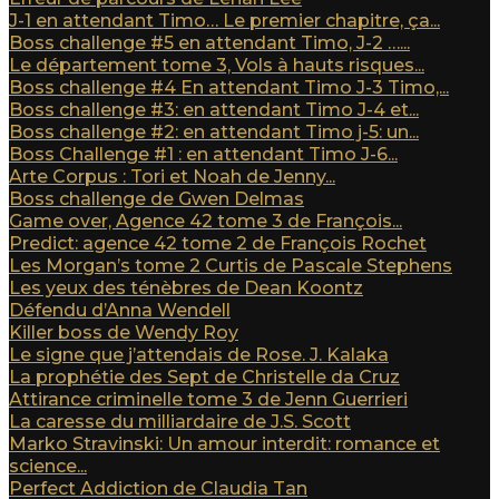
J-1 en attendant Timo… Le premier chapitre, ça...
Boss challenge #5 en attendant Timo, J-2 …...
Le département tome 3, Vols à hauts risques...
Boss challenge #4 En attendant Timo J-3 Timo,...
Boss challenge #3: en attendant Timo J-4 et...
Boss challenge #2: en attendant Timo j-5: un...
Boss Challenge #1 : en attendant Timo J-6...
Arte Corpus : Tori et Noah de Jenny...
Boss challenge de Gwen Delmas
Game over, Agence 42 tome 3 de François...
Predict: agence 42 tome 2 de François Rochet
Les Morgan’s tome 2 Curtis de Pascale Stephens
Les yeux des ténèbres de Dean Koontz
Défendu d’Anna Wendell
Killer boss de Wendy Roy
Le signe que j’attendais de Rose. J. Kalaka
La prophétie des Sept de Christelle da Cruz
Attirance criminelle tome 3 de Jenn Guerrieri
La caresse du milliardaire de J.S. Scott
Marko Stravinski: Un amour interdit: romance et
science...
Perfect Addiction de Claudia Tan