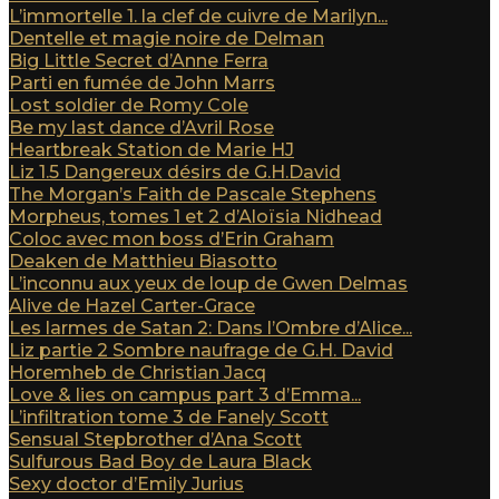
L’immortelle 1. la clef de cuivre de Marilyn...
Dentelle et magie noire de Delman
Big Little Secret d’Anne Ferra
Parti en fumée de John Marrs
Lost soldier de Romy Cole
Be my last dance d’Avril Rose
Heartbreak Station de Marie HJ
Liz 1.5 Dangereux désirs de G.H.David
The Morgan’s Faith de Pascale Stephens
Morpheus, tomes 1 et 2 d’Aloïsia Nidhead
Coloc avec mon boss d’Erin Graham
Deaken de Matthieu Biasotto
L’inconnu aux yeux de loup de Gwen Delmas
Alive de Hazel Carter-Grace
Les larmes de Satan 2: Dans l’Ombre d’Alice...
Liz partie 2 Sombre naufrage de G.H. David
Horemheb de Christian Jacq
Love & lies on campus part 3 d’Emma...
L’infiltration tome 3 de Fanely Scott
Sensual Stepbrother d’Ana Scott
Sulfurous Bad Boy de Laura Black
Sexy doctor d’Emily Jurius