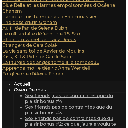
Blue Belle et les larmes empoisonnées d’Océane
Ghanem
Par deux fois tu mourras d’Eric Fouassier
The boss d’Erin Graham
Au fil de l’an de Selena Dubh
Le milliardaire défendu de J.S. Scott
Phantom wheel de Tracy Deebs
Etrangers de Cara Solak
La vie sans toi de Xavier de Moulins
Kiss, Kill & Ride de Gaëlle Sage
La liturgie des anges tome II le tombeau...
Apprends moi le désir d’Anna Wendell
Forgive me d’Alexie Fioren
Accueil
Gwen Delmas
Sex friends, pas de contraintes que du
plaisir bonus #4
Sex friends pas de contraintes que du
plaisir bonus #3
Sex Friends pas de contraintes que du
plaisir bonus #2: ce que j’aurais voulu te