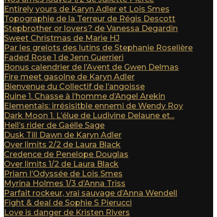
Entirely yours de Karyn Adler et Lois Smes
Topographie de la Terreur de Régis Descott
Stepbrother or lovers? de Vanessa Degardin
Sweet Christmas de Marie HJ
Par les grelots des lutins de Stephanie Roselière
Faded Rose 1 de Jenn Guerrieri
Bonus calendrier de l’Avent de Gwen Delmas
Fire meet gasolne de Karyn Adler
Bienvenue du Collectif de l’angoisse
Ruine 1. Chasse à l’homme d’Angel Arekin
Elementals: irrésisitble ennemi de Wendy Roy
Dark Moon 1. L’élue de Ludivine Delaune et...
Hell’s rider de Gaëlle Sage
Dusk Till Dawn de Karyn Adler
Over limits 2/2 de Laura Black
Credence de Penelope Douglas
Over limits 1/2 de Laura Black
Priam l’Odyssée de Lois Smes
Myrina Holmes 1/3 d’Anna Triss
Parfait rockeur, vrai sauvage d’Anna Wendell
Fight & deal de Sophie S Pierucci
Love is danger de Kristen Rivers