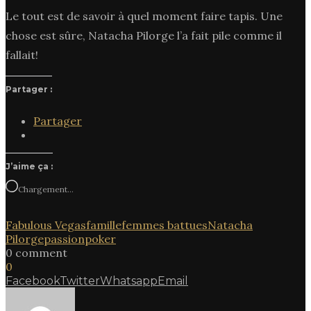
Le tout est de savoir à quel moment faire tapis. Une
chose est sûre, Natacha Pilorge l’a fait pile comme il
fallait!
Partager :
Partager
J’aime ça :
Chargement…
Fabulous Vegas
famille
femmes battues
Natacha
Pilorge
passion
poker
0 comment
0
Facebook
Twitter
Whatsapp
Email