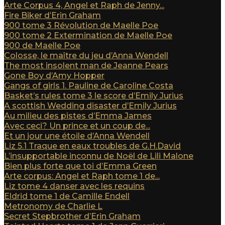
Arte Corpus 4, Angel et Raph de Jenny...
Fire Biker d’Erin Graham
900 tome 3 Révolution de Maelle Poe
900 tome 2 Extermination de Maelle Poe
900 de Maelle Poe
Colosse, le maître du jeu d’Anna Wendell
The most insolent man de Jeanne Pears
Gone Boy d’Amy Hopper
Gangs of girls 1. Pauline de Caroline Costa
Basket’s rules tome 3 le score d’Emily Jurius
A scottish Wedding disaster d’Emily Jurius
Au milieu des pistes d’Emma James
Avec ceci? Un prince et un coup de...
Et un jour une étoile d’Anna Wendell
Liz 5.1 Traque en eaux troubles de G.H.David
L’insupportable inconnu de Noël de Lili Malone
Bien plus forte que toi d’Emma Green
Arte corpus: Angel et Raph tome 1 de...
Liz tome 4 danser avec les requins
Eldrid tome 1 de Camille Endell
Metronomy de Charlie L
Secret Stepbrother d’Erin Graham