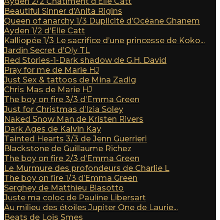
Ayden 2/2 Châtiment d’Elle Catt
Beautiful Sinner d’Anita Rigins
Queen of anarchy 1/3 Duplicité d’Océane Ghanem
Ayden 1/2 d’Elle Catt
Kalliopée 1/3 Le sacrifice d’une princesse de Koko...
Jardin Secret d’Oly TL
Red Stories-1-Dark shadow de G.H. David
Pray for me de Marie HJ
Just Sex & tattoos de Mina Zadig
Chris Mas de Marie HJ
The boy on fire 3/3 d’Emma Green
Just for Christmas d’Izia Soley
Naked Snow Man de Kristen Rivers
Dark Ages de Kalvin Kay
Tainted Hearts 3/3 de Jenn Guerrieri
Blackstone de Guillaume Richez
The boy on fire 2/3 d’Emma Green
Le Murmure des profondeurs de Charlie L
The boy on fire 1/3 d’Emma Green
Serghey de Matthieu Biasotto
Juste ma coloc de Pauline Libersart
Au milieu des étoiles Jupiter One de Laurie...
Beats de Lois Smes