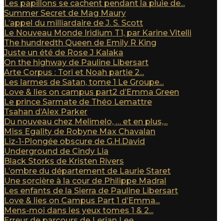
Les papillons se cachent pendant la pluie de...
Summer Secret de Mag Maury
L’appel du milliardaire de J. S. Scott
Le Nouveau Monde Iridium T1, par Karine Vitelli
The hundredth Queen de Emily R King
Juste un été de Rose J Kalaka
On the highway de Pauline Libersart
Arte Corpus : Tori et Noah partie 2...
Les larmes de Satan, tome 1 Le Groupe...
Love & lies on campus part2 d’Emma Green
Le prince Sarmate de Théo Lemattre
Tsahan d’Alex Parker
Du nouveau chez Melimelo, … et en plus,...
Miss Egality de Robyne Max Chavalan
Liz-1-Plongée obscure de G.H.David
Underground de Cindy Lia
Black Storks de Kristen Rivers
L’ombre du département de Laurie Staret
Une sorcière à la cour de Philippe Madral
Les enfants de la Sierra de Pauline Libersart
Love & lies on Campus Part 1 d’Emma...
Mens-moi dans les yeux tomes 1 & 2...
Erreur de parcours de Lerian Lee