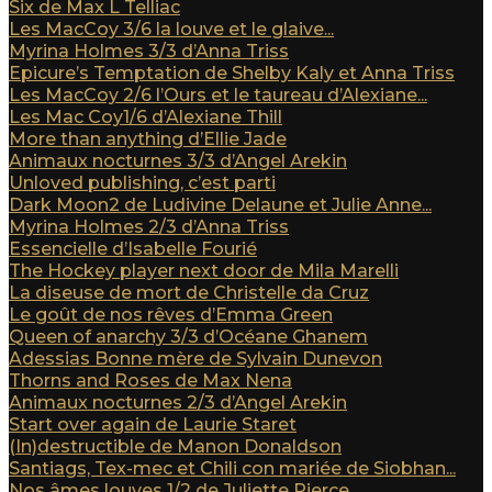
Six de Max L Telliac
Les MacCoy 3/6 la louve et le glaive...
Myrina Holmes 3/3 d’Anna Triss
Epicure’s Temptation de Shelby Kaly et Anna Triss
Les MacCoy 2/6 l’Ours et le taureau d’Alexiane...
Les Mac Coy1/6 d’Alexiane Thill
More than anything d’Ellie Jade
Animaux nocturnes 3/3 d’Angel Arekin
Unloved publishing, c’est parti
Dark Moon2 de Ludivine Delaune et Julie Anne...
Myrina Holmes 2/3 d’Anna Triss
Essencielle d’Isabelle Fourié
The Hockey player next door de Mila Marelli
La diseuse de mort de Christelle da Cruz
Le goût de nos rêves d’Emma Green
Queen of anarchy 3/3 d’Océane Ghanem
Adessias Bonne mère de Sylvain Dunevon
Thorns and Roses de Max Nena
Animaux nocturnes 2/3 d’Angel Arekin
Start over again de Laurie Staret
(In)destructible de Manon Donaldson
Santiags, Tex-mec et Chili con mariée de Siobhan...
Nos âmes louves 1/2 de Juliette Pierce