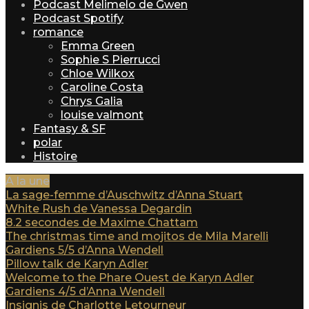
Podcast Melimelo de Gwen
Podcast Spotify
romance
Emma Green
Sophie S Pierrucci
Chloe Wilkox
Caroline Costa
Chrys Galia
louise valmont
Fantasy & SF
polar
Histoire
A la une
La sage-femme d’Auschwitz d’Anna Stuart
White Rush de Vanessa Degardin
8.2 secondes de Maxime Chattam
The christmas time and mojitos de Mila Marelli
Gardiens 5/5 d’Anna Wendell
Pillow talk de Karyn Adler
Welcome to the Phare Ouest de Karyn Adler
Gardiens 4/5 d’Anna Wendell
Insignis de Charlotte Letourneur