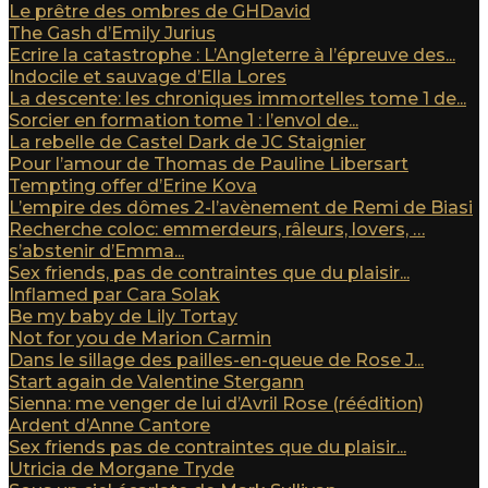
Le prêtre des ombres de GHDavid
The Gash d’Emily Jurius
Ecrire la catastrophe : L’Angleterre à l’épreuve des...
Indocile et sauvage d’Ella Lores
La descente: les chroniques immortelles tome 1 de...
Sorcier en formation tome 1 : l’envol de...
La rebelle de Castel Dark de JC Staignier
Pour l’amour de Thomas de Pauline Libersart
Tempting offer d’Erine Kova
L’empire des dômes 2-l’avènement de Remi de Biasi
Recherche coloc: emmerdeurs, râleurs, lovers, …
s’abstenir d’Emma...
Sex friends, pas de contraintes que du plaisir...
Inflamed par Cara Solak
Be my baby de Lily Tortay
Not for you de Marion Carmin
Dans le sillage des pailles-en-queue de Rose J...
Start again de Valentine Stergann
Sienna: me venger de lui d’Avril Rose (réédition)
Ardent d’Anne Cantore
Sex friends pas de contraintes que du plaisir...
Utricia de Morgane Tryde