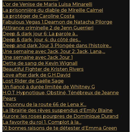
L’or de Venise de Maria Luisa Minarelli
La prisonnière du diable de Mireille Calmel
La protéger de Caroline Costa
Fabulous Vegas 1.Deamon de Natacha Pilorge
Attirance criminelle 2 de Jenn Guerrieri
Deep & dark jour 6: La parole à...
Deep & dark, jour 4: du côté des...
Deep and dark Jour 3 Plongée dans l’histoire...
Une semaine avec Jack, Jour 2: Jack, Lana,...
Une semaine avec Jack Jour 1
Dette de sang de Kevin Wignall
Beautiful Fighter de Kristen Rivers
Love after dark de G.H.David
Lost Rider de Gaëlle Sage
Un fiancé à durée limitée de Whitney G
H.O.T Hypnotique, Obstiné, Ténébreux de Jeanne
Pears
L’inconnu de la route 66 de Lena K...
La librairie des rêves suspendus d’Emily Blaine
Aurore: les roses pourpres de Dominique Durand
La favorite du roi 1. Complot à la...
10 bonnes raisons de te détester d’Emma Green