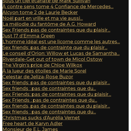
Sous un ciel écarlate de Mark Sullivan
À contre sens tome 4 Confiance de Mercedes...
Alcyon tome 2 de Laurie Becker
Noël part en vrille et ma vie aussi...
La mélodie du fantôme de A.G. Howard
Sex Friends pas de contraintes que du plaisir...
Just 17 d’Emma Green
L’homme idéal est une licorne comme les autres...
Sex friends: pas de contrainte que du plaisir...
Le conseil d’Orion: Willow et Lucas de Samantha...
Riverdale-Get out of town de Micol Ostow
The Virgin’s price de Chloe Wilkox
À la lueur des étoiles de Marie Sorel
Celestar de Jeliza-Rose Buzor
Sex friends: pas de contraintes que du plaisir...
Sex friends : pas de contraintes que du...
Sex Friends: pas de contraintes que du plaisir...
Sex Friends : pas de contraintes que du...
Sex friends, pas de contraintes que du plaisir...
Sex friends : pas de contraintes que du...
Christmas sucks d’Aurélia Vernet
Free heart de Karyn Adler
Monsieur de E.L. James