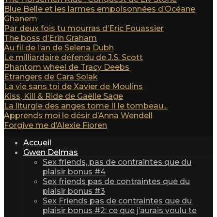
Blue Belle et les larmes empoisonnées d’Océane
Ghanem
Par deux fois tu mourras d’Eric Fouassier
The boss d’Erin Graham
Au fil de l’an de Selena Dubh
Le milliardaire défendu de J.S. Scott
Phantom wheel de Tracy Deebs
Etrangers de Cara Solak
La vie sans toi de Xavier de Moulins
Kiss, Kill & Ride de Gaëlle Sage
La liturgie des anges tome II le tombeau...
Apprends moi le désir d’Anna Wendell
Forgive me d’Alexie Fioren
Accueil
Gwen Delmas
Sex friends, pas de contraintes que du
plaisir bonus #4
Sex friends pas de contraintes que du
plaisir bonus #3
Sex Friends pas de contraintes que du
plaisir bonus #2: ce que j’aurais voulu te