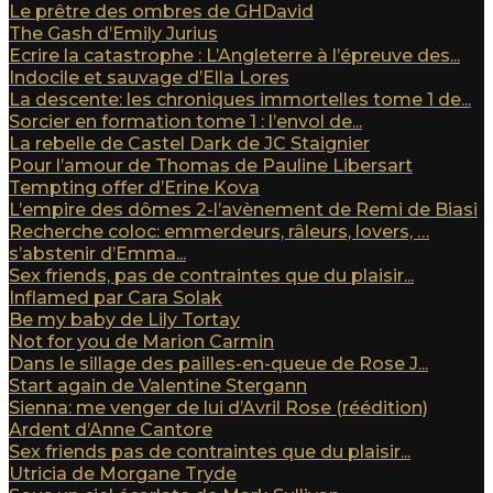
Le prêtre des ombres de GHDavid
The Gash d’Emily Jurius
Ecrire la catastrophe : L’Angleterre à l’épreuve des...
Indocile et sauvage d’Ella Lores
La descente: les chroniques immortelles tome 1 de...
Sorcier en formation tome 1 : l’envol de...
La rebelle de Castel Dark de JC Staignier
Pour l’amour de Thomas de Pauline Libersart
Tempting offer d’Erine Kova
L’empire des dômes 2-l’avènement de Remi de Biasi
Recherche coloc: emmerdeurs, râleurs, lovers, …
s’abstenir d’Emma...
Sex friends, pas de contraintes que du plaisir...
Inflamed par Cara Solak
Be my baby de Lily Tortay
Not for you de Marion Carmin
Dans le sillage des pailles-en-queue de Rose J...
Start again de Valentine Stergann
Sienna: me venger de lui d’Avril Rose (réédition)
Ardent d’Anne Cantore
Sex friends pas de contraintes que du plaisir...
Utricia de Morgane Tryde