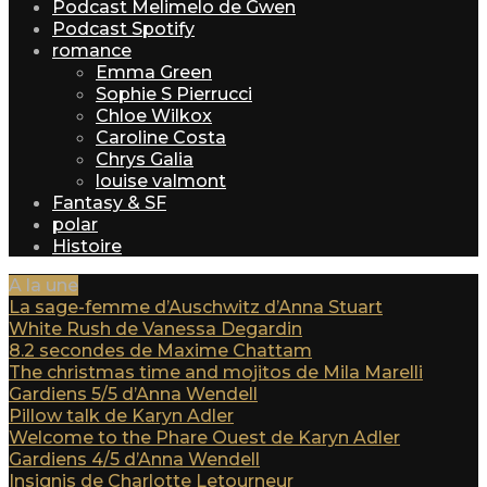
Podcast Melimelo de Gwen
Podcast Spotify
romance
Emma Green
Sophie S Pierrucci
Chloe Wilkox
Caroline Costa
Chrys Galia
louise valmont
Fantasy & SF
polar
Histoire
A la une
La sage-femme d’Auschwitz d’Anna Stuart
White Rush de Vanessa Degardin
8.2 secondes de Maxime Chattam
The christmas time and mojitos de Mila Marelli
Gardiens 5/5 d’Anna Wendell
Pillow talk de Karyn Adler
Welcome to the Phare Ouest de Karyn Adler
Gardiens 4/5 d’Anna Wendell
Insignis de Charlotte Letourneur