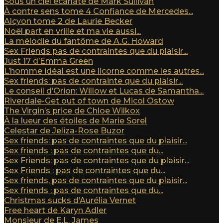
Sous un ciel écarlate de Mark Sullivan
À contre sens tome 4 Confiance de Mercedes...
Alcyon tome 2 de Laurie Becker
Noël part en vrille et ma vie aussi...
La mélodie du fantôme de A.G. Howard
Sex Friends pas de contraintes que du plaisir...
Just 17 d’Emma Green
L’homme idéal est une licorne comme les autres...
Sex friends: pas de contrainte que du plaisir...
Le conseil d’Orion: Willow et Lucas de Samantha...
Riverdale-Get out of town de Micol Ostow
The Virgin’s price de Chloe Wilkox
À la lueur des étoiles de Marie Sorel
Celestar de Jeliza-Rose Buzor
Sex friends: pas de contraintes que du plaisir...
Sex friends : pas de contraintes que du...
Sex Friends: pas de contraintes que du plaisir...
Sex Friends : pas de contraintes que du...
Sex friends, pas de contraintes que du plaisir...
Sex friends : pas de contraintes que du...
Christmas sucks d’Aurélia Vernet
Free heart de Karyn Adler
Monsieur de E.L. James