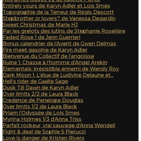
Entirely yours de Karyn Adler et Lois Smes
Topographie de la Terreur de Régis Descott
Stepbrother or lovers? de Vanessa Degardin
Sweet Christmas de Marie HJ
Par les grelots des lutins de Stephanie Roselière
Faded Rose 1 de Jenn Guerrieri
Bonus calendrier de l’Avent de Gwen Delmas
Fire meet gasolne de Karyn Adler
Bienvenue du Collectif de l’angoisse
Ruine 1. Chasse à l’homme d’Angel Arekin
Elementals: irrésisitble ennemi de Wendy Roy
Dark Moon 1. L’élue de Ludivine Delaune et...
Hell’s rider de Gaëlle Sage
Dusk Till Dawn de Karyn Adler
Over limits 2/2 de Laura Black
Credence de Penelope Douglas
Over limits 1/2 de Laura Black
Priam l’Odyssée de Lois Smes
Myrina Holmes 1/3 d’Anna Triss
Parfait rockeur, vrai sauvage d’Anna Wendell
Fight & deal de Sophie S Pierucci
Love is danger de Kristen Rivers