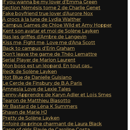
If you wanna be my lover d’Emma Green
Section Némésis tome 2 de Charlie Genet
Fake boyfriend true lover d’Aurore Nox
À crocs à la lune de Lydia Walther
Campus Games de Chloe Wild et Amy Hopper
Kent son avatar et moi de Solène Layken
Bas les griffes d’Ambre de Langevin
Kiss me, Fight me, Love me d’Ana Scott
Back to campus d’Erin Graham
Don’t leave the game de Théo Lemattre
Serial Player de Marion Laurent
Mon boss est un léopard. En tout cas...
Reck de Solène Layken
Hot Blue de Danielle Guisiano
Le Cercle de Finsbury de B.A.Paris
Amnesia Love de Lexie Tales
Lenny-Apprendre de Karyn Adler et Loïs Smes
Tearon de Matthieu Biasotto
Mr Bastard de Léna K Summers
Shawn de Marie HJ
Pretty de Solène Layken
Enfoiré de prince charmant de Laura Black
Gang of girls Flavie de Caroline Costa