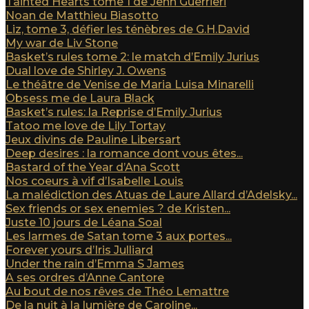
Tainted Hearts tome 1 de Jenn Guerrieri
Noan de Matthieu Biasotto
Liz, tome 3, défier les ténèbres de G.H.David
My war de Liv Stone
Basket’s rules tome 2: le match d’Emily Jurius
Dual love de Shirley J. Owens
Le théâtre de Venise de Maria Luisa Minarelli
Obsess me de Laura Black
Basket’s rules: la Reprise d’Emily Jurius
Tatoo me love de Lily Tortay
Jeux divins de Pauline Libersart
Deep desires : la romance dont vous êtes...
Bastard of the Year d’Ana Scott
Nos coeurs à vif d’Isabelle Louis
La malédiction des Atuas de Laure Allard d’Adelsky...
Sex friends or sex enemies ? de Kristen...
Juste 10 jours de Léana Soal
Les larmes de Satan tome 3 aux portes...
Forever yours d’Iris Julliard
Under the rain d’Emma S James
A ses ordres d’Anne Cantore
Au bout de nos rêves de Théo Lemattre
De la nuit à la lumière de Caroline...