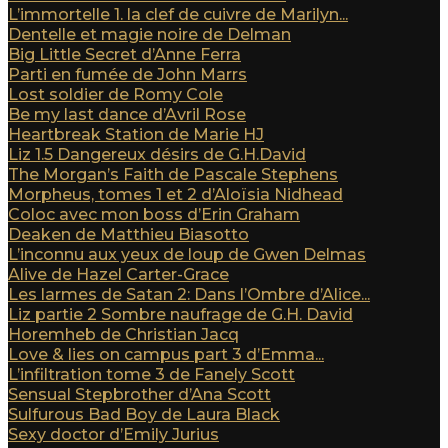
L’immortelle 1. la clef de cuivre de Marilyn...
Dentelle et magie noire de Delman
Big Little Secret d’Anne Ferra
Parti en fumée de John Marrs
Lost soldier de Romy Cole
Be my last dance d’Avril Rose
Heartbreak Station de Marie HJ
Liz 1.5 Dangereux désirs de G.H.David
The Morgan’s Faith de Pascale Stephens
Morpheus, tomes 1 et 2 d’Aloïsia Nidhead
Coloc avec mon boss d’Erin Graham
Deaken de Matthieu Biasotto
L’inconnu aux yeux de loup de Gwen Delmas
Alive de Hazel Carter-Grace
Les larmes de Satan 2: Dans l’Ombre d’Alice...
Liz partie 2 Sombre naufrage de G.H. David
Horemheb de Christian Jacq
Love & lies on campus part 3 d’Emma...
L’infiltration tome 3 de Fanely Scott
Sensual Stepbrother d’Ana Scott
Sulfurous Bad Boy de Laura Black
Sexy doctor d’Emily Jurius