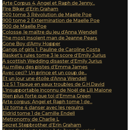
Arte Corpus 4, Angel et Raph de Jenny...
Fire Biker d’Erin Graham
900 tome 3 Révolution de Maelle Poe
900 tome 2 Extermination de Maelle Poe
900 de Maelle Poe
Colosse, le maître du jeu d’Anna Wendell
The most insolent man de Jeanne Pears
Gone Boy d’Amy Hopper
Gangs of girls 1. Pauline de Caroline Costa
Basket’s rules tome 3 le score d’Emily Jurius
A scottish Wedding disaster d’Emily Jurius
Au milieu des pistes d’Emma James
Avec ceci? Un prince et un coup de...
Et un jour une étoile d’Anna Wendell
Liz 5.1 Traque en eaux troubles de G.H.David
L’insupportable inconnu de Noël de Lili Malone
Bien plus forte que toi d’Emma Green
Arte corpus: Angel et Raph tome 1 de...
Liz tome 4 danser avec les requins
Eldrid tome 1 de Camille Endell
Metronomy de Charlie L
Secret Stepbrother d’Erin Graham