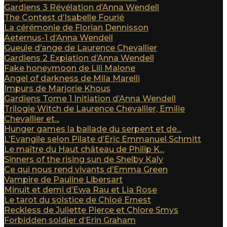
Gardiens 3 Révélation d’Anna Wendell
The Contest d’Isabelle Fourié
La cérémonie de Florian Dennisson
Aeternus-1 d’Anna Wendell
Gueule d’ange de Laurence Chevallier
Gardiens 2 Expiation d’Anna Wendell
Fake honeymoon de Lili Malone
Angel of darkness de Mila Marelli
Impurs de Marjorie Khous
Gardiens Tome 1 Initiation d’Anna Wendell
Trilogie Witch de Laurence Chevallier, Emilie
Chevallier et...
Hunger games la ballade du serpent et de...
L’Evangile selon Pilate d’Eric Emmanuel Schmitt
Le maître du Haut château de Philip K...
Sinners of the rising sun de Shelby Kaly
Ce qui nous rend vivants d’Emma Green
Vampire de Pauline Libersart
Minuit et demi d’Ewa Rau et Lia Rose
Le tarot du solstice de Chloé Ernest
Reckless de Juliette Pierce et Chlore Smys
Forbidden soldier d’Erin Graham