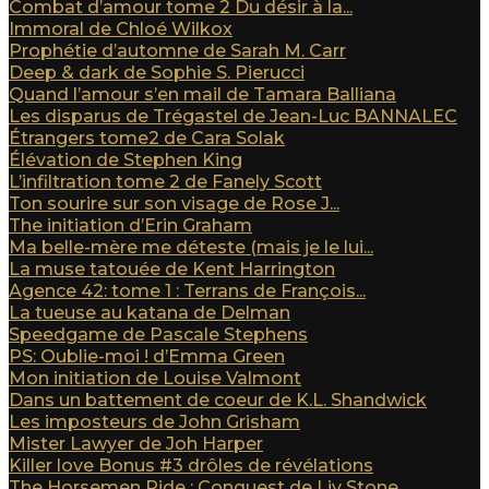
Combat d’amour tome 2 Du désir à la...
Immoral de Chloé Wilkox
Prophétie d’automne de Sarah M. Carr
Deep & dark de Sophie S. Pierucci
Quand l’amour s’en mail de Tamara Balliana
Les disparus de Trégastel de Jean-Luc BANNALEC
Étrangers tome2 de Cara Solak
Élévation de Stephen King
L’infiltration tome 2 de Fanely Scott
Ton sourire sur son visage de Rose J...
The initiation d’Erin Graham
Ma belle-mère me déteste (mais je le lui...
La muse tatouée de Kent Harrington
Agence 42: tome 1 : Terrans de François...
La tueuse au katana de Delman
Speedgame de Pascale Stephens
PS: Oublie-moi ! d’Emma Green
Mon initiation de Louise Valmont
Dans un battement de coeur de K.L. Shandwick
Les imposteurs de John Grisham
Mister Lawyer de Joh Harper
Killer love Bonus #3 drôles de révélations
The Horsemen Ride : Conquest de Liv Stone