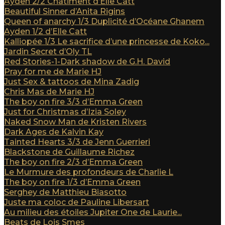
Ayden 2/2 Châtiment d’Elle Catt
Beautiful Sinner d’Anita Rigins
Queen of anarchy 1/3 Duplicité d’Océane Ghanem
Ayden 1/2 d’Elle Catt
Kalliopée 1/3 Le sacrifice d’une princesse de Koko...
Jardin Secret d’Oly TL
Red Stories-1-Dark shadow de G.H. David
Pray for me de Marie HJ
Just Sex & tattoos de Mina Zadig
Chris Mas de Marie HJ
The boy on fire 3/3 d’Emma Green
Just for Christmas d’Izia Soley
Naked Snow Man de Kristen Rivers
Dark Ages de Kalvin Kay
Tainted Hearts 3/3 de Jenn Guerrieri
Blackstone de Guillaume Richez
The boy on fire 2/3 d’Emma Green
Le Murmure des profondeurs de Charlie L
The boy on fire 1/3 d’Emma Green
Serghey de Matthieu Biasotto
Juste ma coloc de Pauline Libersart
Au milieu des étoiles Jupiter One de Laurie...
Beats de Lois Smes