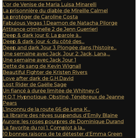
L’or de Venise de Maria Luisa Minarelli
La prisonnière du diable de Mireille Calmel
La protéger de Caroline Costa
Fabulous Vegas 1.Deamon de Natacha Pilorge
Attirance criminelle 2 de Jenn Guerrieri
Deep & dark jour 6: La parole à...
Deep & dark, jour 4: du côté des...
Deep and dark Jour 3 Plongée dans l’histoire...
Une semaine avec Jack, Jour 2: Jack, Lana,...
Une semaine avec Jack Jour 1
Dette de sang de Kevin Wignall
Beautiful Fighter de Kristen Rivers
Love after dark de G.H.David
Lost Rider de Gaëlle Sage
Un fiancé à durée limitée de Whitney G
H.O.T Hypnotique, Obstiné, Ténébreux de Jeanne
Pears
L’inconnu de la route 66 de Lena K...
La librairie des rêves suspendus d’Emily Blaine
Aurore: les roses pourpres de Dominique Durand
La favorite du roi 1. Complot à la...
10 bonnes raisons de te détester d’Emma Green