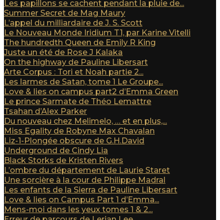
Les papillons se cachent pendant la pluie de...
Summer Secret de Mag Maury
L’appel du milliardaire de J. S. Scott
Le Nouveau Monde Iridium T1, par Karine Vitelli
The hundredth Queen de Emily R King
Juste un été de Rose J Kalaka
On the highway de Pauline Libersart
Arte Corpus : Tori et Noah partie 2...
Les larmes de Satan, tome 1 Le Groupe...
Love & lies on campus part2 d’Emma Green
Le prince Sarmate de Théo Lemattre
Tsahan d’Alex Parker
Du nouveau chez Melimelo, … et en plus,...
Miss Egality de Robyne Max Chavalan
Liz-1-Plongée obscure de G.H.David
Underground de Cindy Lia
Black Storks de Kristen Rivers
L’ombre du département de Laurie Staret
Une sorcière à la cour de Philippe Madral
Les enfants de la Sierra de Pauline Libersart
Love & lies on Campus Part 1 d’Emma...
Mens-moi dans les yeux tomes 1 & 2...
Erreur de parcours de Lerian Lee