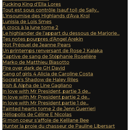
Fucking King d’Ella Lores
Tout est sous contrôle (sauf toi) de Sally...
L’insoumise des Highlands d’Ava Krol
Lunisia de Lois Smes
A crocs à la lune tome 2
Le highlander de l’appart du dessous de Marjorie...
Tes notes pourpres d’Angel Arekin
Hot Préquel de Jeanne Pears
Un printemps renversant de Rose J Kalaka
Captive de sang de Stéphanie Roselière
Marko de Matthieu Biasotto
Fire over dark de GH David
Gang of girls 4 Alicia de Caroline Costa
Socrate’s Shadow de Haley Riles
Irish & Alpha de Line Gagliano
In love with Mr President, partie 3 de...
In love with Mr President partie 2 de...
In love with Mr President partie 1 de...
Tainted hearts tome 2 de Jenn Guerrieri
Héliopolis de Céline E Nicolas
Si mon coeur s’affole de Kelilane Bee
Hunter la proie du chasseur de Pauline Libersart