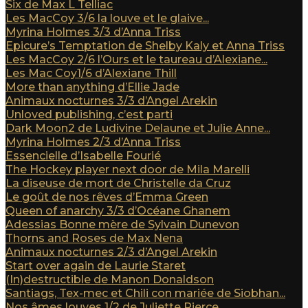
Six de Max L Telliac
Les MacCoy 3/6 la louve et le glaive...
Myrina Holmes 3/3 d’Anna Triss
Epicure’s Temptation de Shelby Kaly et Anna Triss
Les MacCoy 2/6 l’Ours et le taureau d’Alexiane...
Les Mac Coy1/6 d’Alexiane Thill
More than anything d’Ellie Jade
Animaux nocturnes 3/3 d’Angel Arekin
Unloved publishing, c’est parti
Dark Moon2 de Ludivine Delaune et Julie Anne...
Myrina Holmes 2/3 d’Anna Triss
Essencielle d’Isabelle Fourié
The Hockey player next door de Mila Marelli
La diseuse de mort de Christelle da Cruz
Le goût de nos rêves d’Emma Green
Queen of anarchy 3/3 d’Océane Ghanem
Adessias Bonne mère de Sylvain Dunevon
Thorns and Roses de Max Nena
Animaux nocturnes 2/3 d’Angel Arekin
Start over again de Laurie Staret
(In)destructible de Manon Donaldson
Santiags, Tex-mec et Chili con mariée de Siobhan...
Nos âmes louves 1/2 de Juliette Pierce