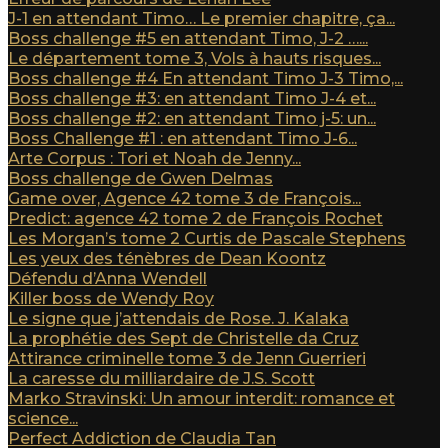
J-1 en attendant Timo… Le premier chapitre, ça...
Boss challenge #5 en attendant Timo, J-2 …...
Le département tome 3, Vols à hauts risques...
Boss challenge #4 En attendant Timo J-3 Timo,...
Boss challenge #3: en attendant Timo J-4 et...
Boss challenge #2: en attendant Timo j-5: un...
Boss Challenge #1 : en attendant Timo J-6...
Arte Corpus : Tori et Noah de Jenny...
Boss challenge de Gwen Delmas
Game over, Agence 42 tome 3 de François...
Predict: agence 42 tome 2 de François Rochet
Les Morgan’s tome 2 Curtis de Pascale Stephens
Les yeux des ténèbres de Dean Koontz
Défendu d’Anna Wendell
Killer boss de Wendy Roy
Le signe que j’attendais de Rose. J. Kalaka
La prophétie des Sept de Christelle da Cruz
Attirance criminelle tome 3 de Jenn Guerrieri
La caresse du milliardaire de J.S. Scott
Marko Stravinski: Un amour interdit: romance et
science...
Perfect Addiction de Claudia Tan