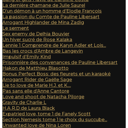
La dernière chamane de Julie Saurel
D’un démon à un homme d’Elodie François
La passion du Comte de Pauline Libersart
Arrogant Highlander de Mina Zadig
Le serment
Sex enemy de Delhia Bouvier
Un hiver sucré de Rose Kalaka
Lennie 1 Comprendre de Karyn Adler et Lois...
Bas les crocs d’Ambre de Langevin
Impulsif d’Emily Kind
Prisonnière des convenances de Pauline Libersart
Hakon de Matthieu Biasotto
Bonus Perfect Boss: des fleurets et un karaoké
Arrogant Rider de Gaëlle Sage
Lie to love de Marie H.J. et K....
Pas sans elle d’Anne Cantore
Love and shoot de Natacha Pilorge
Gravity de Charlie L
H.A.R.D de Laura Black
Expatried love, tome 1 de Fanely Scott
Section Nemesis tome 1 le choix du succube...
Unwanted love de Nina Loren