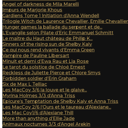
Angel of darkness de Mila Marelli
Impurs de Marjorie Khous
Gardiens Tome 1 Initiation d’Anna Wendell
Trilogie Witch de Laurence Chevallier, Emilie Chevallier e
Hunger games la ballade du serpent et de...
L’Evangile selon Pilate d’Eric Emmanuel Schmitt
Le maître du Haut château de Philip K...
Sinners of the rising sun de Shelby Kaly
Ce qui nous rend vivants d’Emma Green
Vampire de Pauline Libersart
Minuit et demi d’Ewa Rau et Lia Rose
Le tarot du solstice de Chloé Ernest
Reckless de Juliette Pierce et Chlore Smys
Forbidden soldier d’Erin Graham
Six de Max L Telliac
Les MacCoy 3/6 la louve et le glaive...
Myrina Holmes 3/3 d’Anna Triss
Epicure’s Temptation de Shelby Kaly et Anna Triss
Les MacCoy 2/6 l’Ours et le taureau d’Alexiane...
Les Mac Coy1/6 d’Alexiane Thill
More than anything d’Ellie Jade
Animaux nocturnes 3/3 d’Angel Arekin