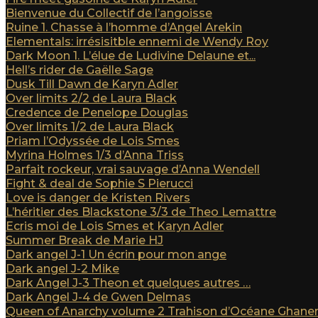
Bienvenue du Collectif de l’angoisse
Ruine 1. Chasse à l’homme d’Angel Arekin
Elementals: irrésisitble ennemi de Wendy Roy
Dark Moon 1. L’élue de Ludivine Delaune et...
Hell’s rider de Gaëlle Sage
Dusk Till Dawn de Karyn Adler
Over limits 2/2 de Laura Black
Credence de Penelope Douglas
Over limits 1/2 de Laura Black
Priam l’Odyssée de Lois Smes
Myrina Holmes 1/3 d’Anna Triss
Parfait rockeur, vrai sauvage d’Anna Wendell
Fight & deal de Sophie S Pierucci
Love is danger de Kristen Rivers
L’héritier des Blackstone 3/3 de Theo Lemattre
Ecris moi de Lois Smes et Karyn Adler
Summer Break de Marie HJ
Dark angel J-1 Un écrin pour mon ange
Dark angel J-2 Mike
Dark Angel J-3 Theon et quelques autres …
Dark Angel J-4 de Gwen Delmas
Queen of Anarchy volume 2 Trahison d’Océane Ghan