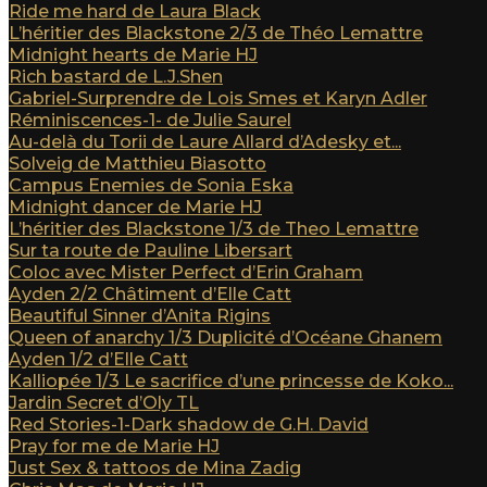
Ride me hard de Laura Black
L’héritier des Blackstone 2/3 de Théo Lemattre
Midnight hearts de Marie HJ
Rich bastard de L.J.Shen
Gabriel-Surprendre de Lois Smes et Karyn Adler
Réminiscences-1- de Julie Saurel
Au-delà du Torii de Laure Allard d’Adesky et...
Solveig de Matthieu Biasotto
Campus Enemies de Sonia Eska
Midnight dancer de Marie HJ
L’héritier des Blackstone 1/3 de Theo Lemattre
Sur ta route de Pauline Libersart
Coloc avec Mister Perfect d’Erin Graham
Ayden 2/2 Châtiment d’Elle Catt
Beautiful Sinner d’Anita Rigins
Queen of anarchy 1/3 Duplicité d’Océane Ghanem
Ayden 1/2 d’Elle Catt
Kalliopée 1/3 Le sacrifice d’une princesse de Koko...
Jardin Secret d’Oly TL
Red Stories-1-Dark shadow de G.H. David
Pray for me de Marie HJ
Just Sex & tattoos de Mina Zadig