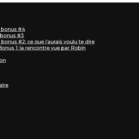
ir bonus #4
r bonus #3
bonus #2: ce que j’aurais voulu te dire
 Bonus 1: la rencontre vue par Robin
ton
aire