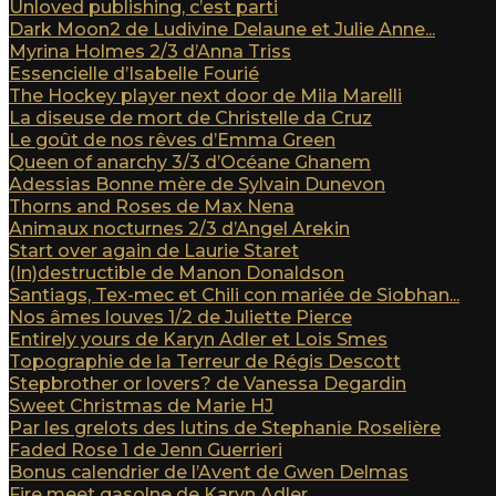
Unloved publishing, c’est parti
Dark Moon2 de Ludivine Delaune et Julie Anne...
Myrina Holmes 2/3 d’Anna Triss
Essencielle d’Isabelle Fourié
The Hockey player next door de Mila Marelli
La diseuse de mort de Christelle da Cruz
Le goût de nos rêves d’Emma Green
Queen of anarchy 3/3 d’Océane Ghanem
Adessias Bonne mère de Sylvain Dunevon
Thorns and Roses de Max Nena
Animaux nocturnes 2/3 d’Angel Arekin
Start over again de Laurie Staret
(In)destructible de Manon Donaldson
Santiags, Tex-mec et Chili con mariée de Siobhan...
Nos âmes louves 1/2 de Juliette Pierce
Entirely yours de Karyn Adler et Lois Smes
Topographie de la Terreur de Régis Descott
Stepbrother or lovers? de Vanessa Degardin
Sweet Christmas de Marie HJ
Par les grelots des lutins de Stephanie Roselière
Faded Rose 1 de Jenn Guerrieri
Bonus calendrier de l’Avent de Gwen Delmas
Fire meet gasolne de Karyn Adler