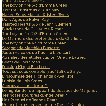
Chris Mas de Marie HJ
The boy on fire 3/3 d’Emma Green
Just for Christmas d’Izia Soley
Naked Snow Man de Kristen Rivers
Dark Ages de Kalvin Kay
Tainted Hearts 3/3 de Jenn Guerrieri
Blackstone de Guillaume Richez
The boy on fire 2/3 d’Emma Green
Le Murmure des profondeurs de Charlie L
The boy on fire 1/3 d’Emma Green
Serghey de Matthieu Biasotto
Juste ma coloc de Pauline Libersart
Au milieu des étoiles Jupiter One de Laurie...
Beats de Lois Smes
Fucking King d’Ella Lores
Tout est sous contrôle (sauf toi) de Sally...
L’insoumise des Highlands d’Ava Krol
Lunisia de Lois Smes
A crocs à la lune tome 2
Le highlander de l’appart du dessous de Marjorie...
Tes notes pourpres d’Angel Arekin
Hot Préquel de Jeanne Pears
Un printemps renversant de Rose J Kalaka