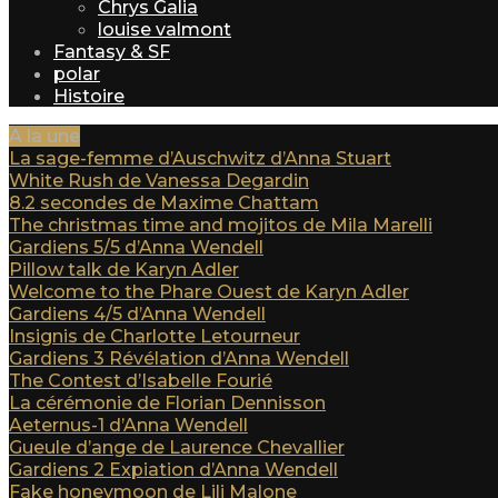
Chrys Galia
louise valmont
Fantasy & SF
polar
Histoire
A la une
La sage-femme d’Auschwitz d’Anna Stuart
White Rush de Vanessa Degardin
8.2 secondes de Maxime Chattam
The christmas time and mojitos de Mila Marelli
Gardiens 5/5 d’Anna Wendell
Pillow talk de Karyn Adler
Welcome to the Phare Ouest de Karyn Adler
Gardiens 4/5 d’Anna Wendell
Insignis de Charlotte Letourneur
Gardiens 3 Révélation d’Anna Wendell
The Contest d’Isabelle Fourié
La cérémonie de Florian Dennisson
Aeternus-1 d’Anna Wendell
Gueule d’ange de Laurence Chevallier
Gardiens 2 Expiation d’Anna Wendell
Fake honeymoon de Lili Malone