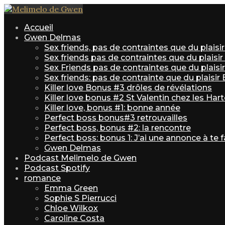
Accueil
Gwen Delmas
Sex friends, pas de contraintes que du plais
Sex friends pas de contraintes que du plaisi
Sex Friends pas de contraintes que du plaisir 
Sex friends: pas de contrainte que du plaisir
Killer love Bonus #3 drôles de révélations
Killer love bonus #2 St Valentin chez les Har
Killer love, bonus #1: bonne année
Perfect boss bonus#3 retrouvailles
Perfect boss, bonus #2: la rencontre
Perfect boss: bonus 1: J’ai une annonce à te f
Gwen Delmas
Podcast Melimelo de Gwen
Podcast Spotify
romance
Emma Green
Sophie S Pierrucci
Chloe Wilkox
Caroline Costa