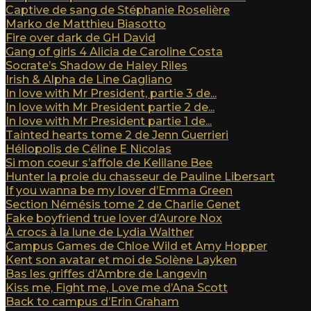
Captive de sang de Stéphanie Roselière
Marko de Matthieu Biasotto
Fire over dark de GH David
Gang of girls 4 Alicia de Caroline Costa
Socrate’s Shadow de Haley Riles
Irish & Alpha de Line Gagliano
In love with Mr President, partie 3 de...
In love with Mr President partie 2 de...
In love with Mr President partie 1 de...
Tainted hearts tome 2 de Jenn Guerrieri
Héliopolis de Céline E Nicolas
Si mon coeur s’affole de Kelilane Bee
Hunter la proie du chasseur de Pauline Libersart
If you wanna be my lover d’Emma Green
Section Némésis tome 2 de Charlie Genet
Fake boyfriend true lover d’Aurore Nox
À crocs à la lune de Lydia Walther
Campus Games de Chloe Wild et Amy Hopper
Kent son avatar et moi de Solène Layken
Bas les griffes d’Ambre de Langevin
Kiss me, Fight me, Love me d’Ana Scott
Back to campus d’Erin Graham