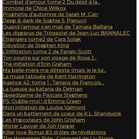
Combat d’amour tome 2 Du désir à la...
Immoral de Chloé Wilkox
Prophétie d’automne de Sarah M. Carr
Deep & dark de Sophie S. Pierucci
Quand l’amour s’en mail de Tamara Balliana
Les disparus de Trégastel de Jean-Luc BANNALEC
Étrangers tome2 de Cara Solak
Élévation de Stephen King
L’infiltration tome 2 de Fanely Scott
Ton sourire sur son visage de Rose J...
The initiation d’Erin Graham
Ma belle-mère me déteste (mais je le lui...
La muse tatouée de Kent Harrington
Agence 42: tome 1 : Terrans de François...
La tueuse au katana de Delman
Speedgame de Pascale Stephens
PS: Oublie-moi ! d’Emma Green
Mon initiation de Louise Valmont
Dans un battement de coeur de K.L. Shandwick
Les imposteurs de John Grisham
Mister Lawyer de Joh Harper
Killer love Bonus #3 drôles de révélations
The Horsemen Ride : Conquest de Liv Stone