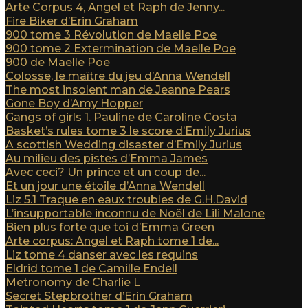
Arte Corpus 4, Angel et Raph de Jenny...
Fire Biker d’Erin Graham
900 tome 3 Révolution de Maelle Poe
900 tome 2 Extermination de Maelle Poe
900 de Maelle Poe
Colosse, le maître du jeu d’Anna Wendell
The most insolent man de Jeanne Pears
Gone Boy d’Amy Hopper
Gangs of girls 1. Pauline de Caroline Costa
Basket’s rules tome 3 le score d’Emily Jurius
A scottish Wedding disaster d’Emily Jurius
Au milieu des pistes d’Emma James
Avec ceci? Un prince et un coup de...
Et un jour une étoile d’Anna Wendell
Liz 5.1 Traque en eaux troubles de G.H.David
L’insupportable inconnu de Noël de Lili Malone
Bien plus forte que toi d’Emma Green
Arte corpus: Angel et Raph tome 1 de...
Liz tome 4 danser avec les requins
Eldrid tome 1 de Camille Endell
Metronomy de Charlie L
Secret Stepbrother d’Erin Graham