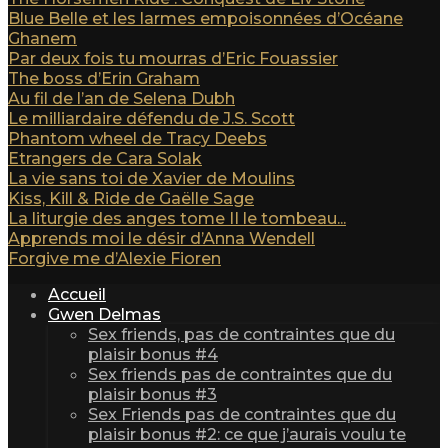
Blue Belle et les larmes empoisonnées d’Océane
Ghanem
Par deux fois tu mourras d’Eric Fouassier
The boss d’Erin Graham
Au fil de l’an de Selena Dubh
Le milliardaire défendu de J.S. Scott
Phantom wheel de Tracy Deebs
Etrangers de Cara Solak
La vie sans toi de Xavier de Moulins
Kiss, Kill & Ride de Gaëlle Sage
La liturgie des anges tome II le tombeau...
Apprends moi le désir d’Anna Wendell
Forgive me d’Alexie Fioren
Accueil
Gwen Delmas
Sex friends, pas de contraintes que du
plaisir bonus #4
Sex friends pas de contraintes que du
plaisir bonus #3
Sex Friends pas de contraintes que du
plaisir bonus #2: ce que j’aurais voulu te