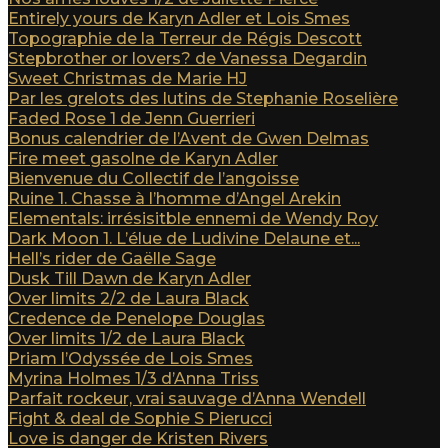
Entirely yours de Karyn Adler et Lois Smes
Topographie de la Terreur de Régis Descott
Stepbrother or lovers? de Vanessa Degardin
Sweet Christmas de Marie HJ
Par les grelots des lutins de Stephanie Roselière
Faded Rose 1 de Jenn Guerrieri
Bonus calendrier de l’Avent de Gwen Delmas
Fire meet gasolne de Karyn Adler
Bienvenue du Collectif de l’angoisse
Ruine 1. Chasse à l’homme d’Angel Arekin
Elementals: irrésisitble ennemi de Wendy Roy
Dark Moon 1. L’élue de Ludivine Delaune et...
Hell’s rider de Gaëlle Sage
Dusk Till Dawn de Karyn Adler
Over limits 2/2 de Laura Black
Credence de Penelope Douglas
Over limits 1/2 de Laura Black
Priam l’Odyssée de Lois Smes
Myrina Holmes 1/3 d’Anna Triss
Parfait rockeur, vrai sauvage d’Anna Wendell
Fight & deal de Sophie S Pierucci
Love is danger de Kristen Rivers