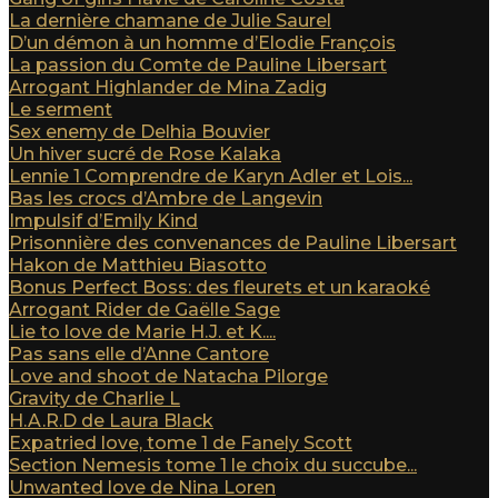
La dernière chamane de Julie Saurel
D’un démon à un homme d’Elodie François
La passion du Comte de Pauline Libersart
Arrogant Highlander de Mina Zadig
Le serment
Sex enemy de Delhia Bouvier
Un hiver sucré de Rose Kalaka
Lennie 1 Comprendre de Karyn Adler et Lois...
Bas les crocs d’Ambre de Langevin
Impulsif d’Emily Kind
Prisonnière des convenances de Pauline Libersart
Hakon de Matthieu Biasotto
Bonus Perfect Boss: des fleurets et un karaoké
Arrogant Rider de Gaëlle Sage
Lie to love de Marie H.J. et K....
Pas sans elle d’Anne Cantore
Love and shoot de Natacha Pilorge
Gravity de Charlie L
H.A.R.D de Laura Black
Expatried love, tome 1 de Fanely Scott
Section Nemesis tome 1 le choix du succube...
Unwanted love de Nina Loren