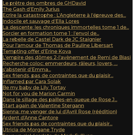
Le prêtre des ombres de GHDavid
The Gash d’Emily Jurius
Ecrire la catastrophe : L’Angleterre à l’épreuve des...
Indocile et sauvage d’Ella Lores
La descente: les chroniques immortelles tome 1 de...
Sorcier en formation tome 1 : l’envol de...
La rebelle de Castel Dark de JC Staignier
Pour l’amour de Thomas de Pauline Libersart
Tempting offer d’Erine Kova
L’empire des dômes 2-l’avènement de Remi de Biasi
Recherche coloc: emmerdeurs, râleurs, lovers, …
s’abstenir d’Emma...
Sex friends, pas de contraintes que du plaisir...
Inflamed par Cara Solak
Be my baby de Lily Tortay
Not for you de Marion Carmin
Dans le sillage des pailles-en-queue de Rose J...
Start again de Valentine Stergann
Sienna: me venger de lui d’Avril Rose (réédition)
Ardent d’Anne Cantore
Sex friends pas de contraintes que du plaisir...
Utricia de Morgane Tryde