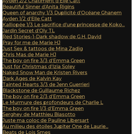
Ayden 2/2 Châtiment d’Elle Catt
Beautiful Sinner d’Anita Rigins
Queen of anarchy 1/3 Duplicité d’Océane Ghanem
Ayden 1/2 d’Elle Catt
Kalliopée 1/3 Le sacrifice d’une princesse de Koko...
Jardin Secret d’Oly TL
Red Stories-1-Dark shadow de G.H. David
Pray for me de Marie HJ
Just Sex & tattoos de Mina Zadig
Chris Mas de Marie HJ
The boy on fire 3/3 d’Emma Green
Just for Christmas d’Izia Soley
Naked Snow Man de Kristen Rivers
Dark Ages de Kalvin Kay
Tainted Hearts 3/3 de Jenn Guerrieri
Blackstone de Guillaume Richez
The boy on fire 2/3 d’Emma Green
Le Murmure des profondeurs de Charlie L
The boy on fire 1/3 d’Emma Green
Serghey de Matthieu Biasotto
Juste ma coloc de Pauline Libersart
Au milieu des étoiles Jupiter One de Laurie...
Beats de Lois Smes