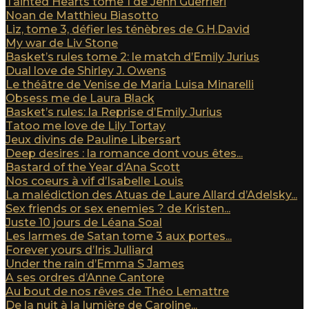
Tainted Hearts tome 1 de Jenn Guerrieri
Noan de Matthieu Biasotto
Liz, tome 3, défier les ténèbres de G.H.David
My war de Liv Stone
Basket’s rules tome 2: le match d’Emily Jurius
Dual love de Shirley J. Owens
Le théâtre de Venise de Maria Luisa Minarelli
Obsess me de Laura Black
Basket’s rules: la Reprise d’Emily Jurius
Tatoo me love de Lily Tortay
Jeux divins de Pauline Libersart
Deep desires : la romance dont vous êtes...
Bastard of the Year d’Ana Scott
Nos coeurs à vif d’Isabelle Louis
La malédiction des Atuas de Laure Allard d’Adelsky...
Sex friends or sex enemies ? de Kristen...
Juste 10 jours de Léana Soal
Les larmes de Satan tome 3 aux portes...
Forever yours d’Iris Julliard
Under the rain d’Emma S James
A ses ordres d’Anne Cantore
Au bout de nos rêves de Théo Lemattre
De la nuit à la lumière de Caroline...