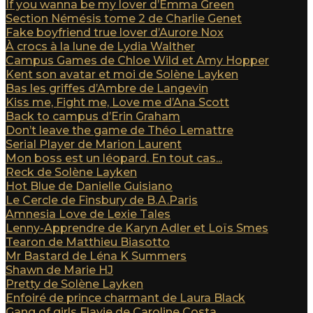
If you wanna be my lover d’Emma Green
Section Némésis tome 2 de Charlie Genet
Fake boyfriend true lover d’Aurore Nox
À crocs à la lune de Lydia Walther
Campus Games de Chloe Wild et Amy Hopper
Kent son avatar et moi de Solène Layken
Bas les griffes d’Ambre de Langevin
Kiss me, Fight me, Love me d’Ana Scott
Back to campus d’Erin Graham
Don’t leave the game de Théo Lemattre
Serial Player de Marion Laurent
Mon boss est un léopard. En tout cas...
Reck de Solène Layken
Hot Blue de Danielle Guisiano
Le Cercle de Finsbury de B.A.Paris
Amnesia Love de Lexie Tales
Lenny-Apprendre de Karyn Adler et Loïs Smes
Tearon de Matthieu Biasotto
Mr Bastard de Léna K Summers
Shawn de Marie HJ
Pretty de Solène Layken
Enfoiré de prince charmant de Laura Black
Gang of girls Flavie de Caroline Costa