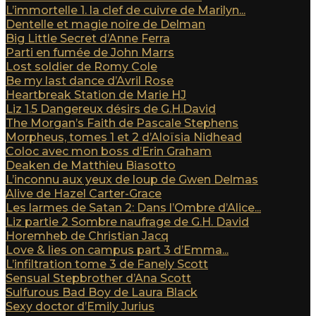
L’immortelle 1. la clef de cuivre de Marilyn...
Dentelle et magie noire de Delman
Big Little Secret d’Anne Ferra
Parti en fumée de John Marrs
Lost soldier de Romy Cole
Be my last dance d’Avril Rose
Heartbreak Station de Marie HJ
Liz 1.5 Dangereux désirs de G.H.David
The Morgan’s Faith de Pascale Stephens
Morpheus, tomes 1 et 2 d’Aloïsia Nidhead
Coloc avec mon boss d’Erin Graham
Deaken de Matthieu Biasotto
L’inconnu aux yeux de loup de Gwen Delmas
Alive de Hazel Carter-Grace
Les larmes de Satan 2: Dans l’Ombre d’Alice...
Liz partie 2 Sombre naufrage de G.H. David
Horemheb de Christian Jacq
Love & lies on campus part 3 d’Emma...
L’infiltration tome 3 de Fanely Scott
Sensual Stepbrother d’Ana Scott
Sulfurous Bad Boy de Laura Black
Sexy doctor d’Emily Jurius