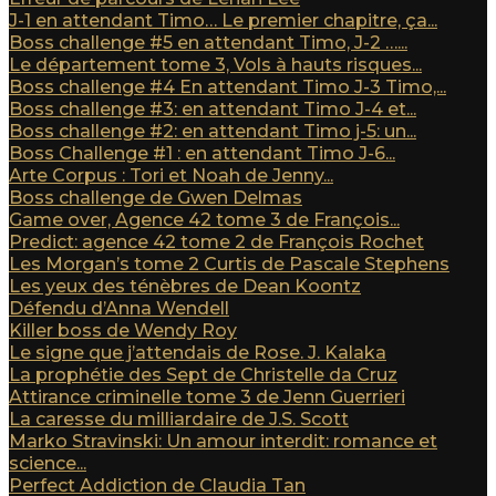
J-1 en attendant Timo… Le premier chapitre, ça...
Boss challenge #5 en attendant Timo, J-2 …...
Le département tome 3, Vols à hauts risques...
Boss challenge #4 En attendant Timo J-3 Timo,...
Boss challenge #3: en attendant Timo J-4 et...
Boss challenge #2: en attendant Timo j-5: un...
Boss Challenge #1 : en attendant Timo J-6...
Arte Corpus : Tori et Noah de Jenny...
Boss challenge de Gwen Delmas
Game over, Agence 42 tome 3 de François...
Predict: agence 42 tome 2 de François Rochet
Les Morgan’s tome 2 Curtis de Pascale Stephens
Les yeux des ténèbres de Dean Koontz
Défendu d’Anna Wendell
Killer boss de Wendy Roy
Le signe que j’attendais de Rose. J. Kalaka
La prophétie des Sept de Christelle da Cruz
Attirance criminelle tome 3 de Jenn Guerrieri
La caresse du milliardaire de J.S. Scott
Marko Stravinski: Un amour interdit: romance et
science...
Perfect Addiction de Claudia Tan