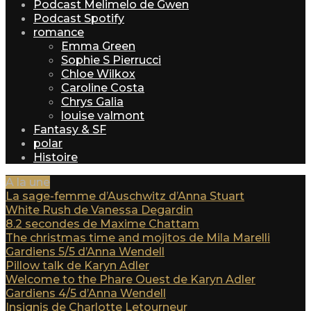
Podcast Melimelo de Gwen
Podcast Spotify
romance
Emma Green
Sophie S Pierrucci
Chloe Wilkox
Caroline Costa
Chrys Galia
louise valmont
Fantasy & SF
polar
Histoire
A la une
La sage-femme d’Auschwitz d’Anna Stuart
White Rush de Vanessa Degardin
8.2 secondes de Maxime Chattam
The christmas time and mojitos de Mila Marelli
Gardiens 5/5 d’Anna Wendell
Pillow talk de Karyn Adler
Welcome to the Phare Ouest de Karyn Adler
Gardiens 4/5 d’Anna Wendell
Insignis de Charlotte Letourneur