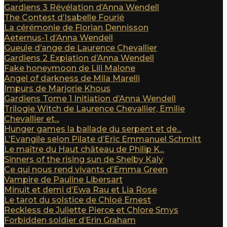
Gardiens 3 Révélation d’Anna Wendell
The Contest d’Isabelle Fourié
La cérémonie de Florian Dennisson
Aeternus-1 d’Anna Wendell
Gueule d’ange de Laurence Chevallier
Gardiens 2 Expiation d’Anna Wendell
Fake honeymoon de Lili Malone
Angel of darkness de Mila Marelli
Impurs de Marjorie Khous
Gardiens Tome 1 Initiation d’Anna Wendell
Trilogie Witch de Laurence Chevallier, Emilie
Chevallier et...
Hunger games la ballade du serpent et de...
L’Evangile selon Pilate d’Eric Emmanuel Schmitt
Le maître du Haut château de Philip K...
Sinners of the rising sun de Shelby Kaly
Ce qui nous rend vivants d’Emma Green
Vampire de Pauline Libersart
Minuit et demi d’Ewa Rau et Lia Rose
Le tarot du solstice de Chloé Ernest
Reckless de Juliette Pierce et Chlore Smys
Forbidden soldier d’Erin Graham