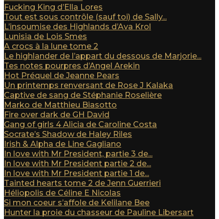
Fucking King d’Ella Lores
Tout est sous contrôle (sauf toi) de Sally...
L’insoumise des Highlands d’Ava Krol
Lunisia de Lois Smes
A crocs à la lune tome 2
Le highlander de l’appart du dessous de Marjorie...
Tes notes pourpres d’Angel Arekin
Hot Préquel de Jeanne Pears
Un printemps renversant de Rose J Kalaka
Captive de sang de Stéphanie Roselière
Marko de Matthieu Biasotto
Fire over dark de GH David
Gang of girls 4 Alicia de Caroline Costa
Socrate’s Shadow de Haley Riles
Irish & Alpha de Line Gagliano
In love with Mr President, partie 3 de...
In love with Mr President partie 2 de...
In love with Mr President partie 1 de...
Tainted hearts tome 2 de Jenn Guerrieri
Héliopolis de Céline E Nicolas
Si mon coeur s’affole de Kelilane Bee
Hunter la proie du chasseur de Pauline Libersart