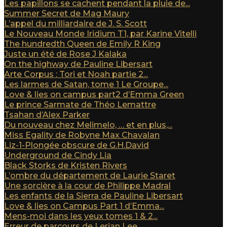
Les papillons se cachent pendant la pluie de...
Summer Secret de Mag Maury
L’appel du milliardaire de J. S. Scott
Le Nouveau Monde Iridium T1, par Karine Vitelli
The hundredth Queen de Emily R King
Juste un été de Rose J Kalaka
On the highway de Pauline Libersart
Arte Corpus : Tori et Noah partie 2...
Les larmes de Satan, tome 1 Le Groupe...
Love & lies on campus part2 d’Emma Green
Le prince Sarmate de Théo Lemattre
Tsahan d’Alex Parker
Du nouveau chez Melimelo, … et en plus,...
Miss Egality de Robyne Max Chavalan
Liz-1-Plongée obscure de G.H.David
Underground de Cindy Lia
Black Storks de Kristen Rivers
L’ombre du département de Laurie Staret
Une sorcière à la cour de Philippe Madral
Les enfants de la Sierra de Pauline Libersart
Love & lies on Campus Part 1 d’Emma...
Mens-moi dans les yeux tomes 1 & 2...
Erreur de parcours de Lerian Lee