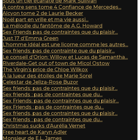
Sous un ciel écarlate de Mark Sullivan
À contre sens tome 4 Confiance de Mercedes...
Alcyon tome 2 de Laurie Becker
Noël part en vrille et ma vie aussi...
La mélodie du fantôme de A.G. Howard
Sex Friends pas de contraintes que du plaisir...
Just 17 d’Emma Green
L’homme idéal est une licorne comme les autres...
Sex friends: pas de contrainte que du plaisir...
Le conseil d’Orion: Willow et Lucas de Samantha...
Riverdale-Get out of town de Micol Ostow
The Virgin’s price de Chloe Wilkox
À la lueur des étoiles de Marie Sorel
Celestar de Jeliza-Rose Buzor
Sex friends: pas de contraintes que du plaisir...
Sex friends : pas de contraintes que du...
Sex Friends: pas de contraintes que du plaisir...
Sex Friends : pas de contraintes que du...
Sex friends, pas de contraintes que du plaisir...
Sex friends : pas de contraintes que du...
Christmas sucks d’Aurélia Vernet
Free heart de Karyn Adler
Monsieur de E.L. James