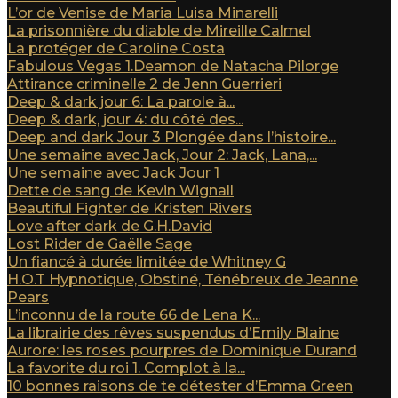
L’or de Venise de Maria Luisa Minarelli
La prisonnière du diable de Mireille Calmel
La protéger de Caroline Costa
Fabulous Vegas 1.Deamon de Natacha Pilorge
Attirance criminelle 2 de Jenn Guerrieri
Deep & dark jour 6: La parole à...
Deep & dark, jour 4: du côté des...
Deep and dark Jour 3 Plongée dans l’histoire...
Une semaine avec Jack, Jour 2: Jack, Lana,...
Une semaine avec Jack Jour 1
Dette de sang de Kevin Wignall
Beautiful Fighter de Kristen Rivers
Love after dark de G.H.David
Lost Rider de Gaëlle Sage
Un fiancé à durée limitée de Whitney G
H.O.T Hypnotique, Obstiné, Ténébreux de Jeanne
Pears
L’inconnu de la route 66 de Lena K...
La librairie des rêves suspendus d’Emily Blaine
Aurore: les roses pourpres de Dominique Durand
La favorite du roi 1. Complot à la...
10 bonnes raisons de te détester d’Emma Green