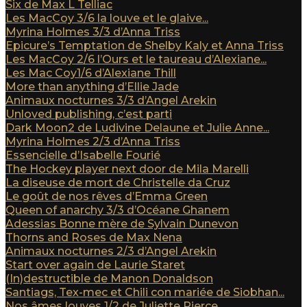
Six de Max L Telliac
Les MacCoy 3/6 la louve et le glaive...
Myrina Holmes 3/3 d’Anna Triss
Epicure’s Temptation de Shelby Kaly et Anna Triss
Les MacCoy 2/6 l’Ours et le taureau d’Alexiane...
Les Mac Coy1/6 d’Alexiane Thill
More than anything d’Ellie Jade
Animaux nocturnes 3/3 d’Angel Arekin
Unloved publishing, c’est parti
Dark Moon2 de Ludivine Delaune et Julie Anne...
Myrina Holmes 2/3 d’Anna Triss
Essencielle d’Isabelle Fourié
The Hockey player next door de Mila Marelli
La diseuse de mort de Christelle da Cruz
Le goût de nos rêves d’Emma Green
Queen of anarchy 3/3 d’Océane Ghanem
Adessias Bonne mère de Sylvain Dunevon
Thorns and Roses de Max Nena
Animaux nocturnes 2/3 d’Angel Arekin
Start over again de Laurie Staret
(In)destructible de Manon Donaldson
Santiags, Tex-mec et Chili con mariée de Siobhan...
Nos âmes louves 1/2 de Juliette Pierce