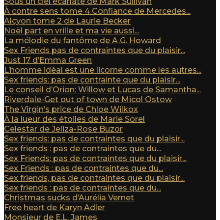
Sous un ciel écarlate de Mark Sullivan
À contre sens tome 4 Confiance de Mercedes...
Alcyon tome 2 de Laurie Becker
Noël part en vrille et ma vie aussi...
La mélodie du fantôme de A.G. Howard
Sex Friends pas de contraintes que du plaisir...
Just 17 d’Emma Green
L’homme idéal est une licorne comme les autres...
Sex friends: pas de contrainte que du plaisir...
Le conseil d’Orion: Willow et Lucas de Samantha...
Riverdale-Get out of town de Micol Ostow
The Virgin’s price de Chloe Wilkox
À la lueur des étoiles de Marie Sorel
Celestar de Jeliza-Rose Buzor
Sex friends: pas de contraintes que du plaisir...
Sex friends : pas de contraintes que du...
Sex Friends: pas de contraintes que du plaisir...
Sex Friends : pas de contraintes que du...
Sex friends, pas de contraintes que du plaisir...
Sex friends : pas de contraintes que du...
Christmas sucks d’Aurélia Vernet
Free heart de Karyn Adler
Monsieur de E.L. James