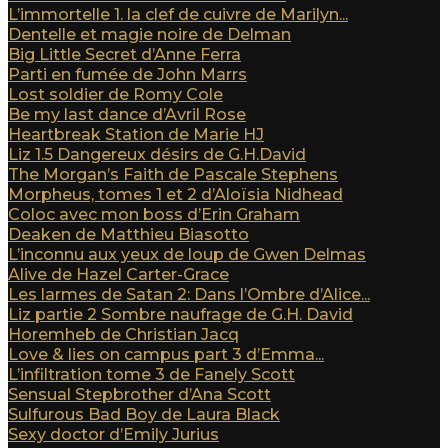
L’immortelle 1. la clef de cuivre de Marilyn...
Dentelle et magie noire de Delman
Big Little Secret d’Anne Ferra
Parti en fumée de John Marrs
Lost soldier de Romy Cole
Be my last dance d’Avril Rose
Heartbreak Station de Marie HJ
Liz 1.5 Dangereux désirs de G.H.David
The Morgan’s Faith de Pascale Stephens
Morpheus, tomes 1 et 2 d’Aloïsia Nidhead
Coloc avec mon boss d’Erin Graham
Deaken de Matthieu Biasotto
L’inconnu aux yeux de loup de Gwen Delmas
Alive de Hazel Carter-Grace
Les larmes de Satan 2: Dans l’Ombre d’Alice...
Liz partie 2 Sombre naufrage de G.H. David
Horemheb de Christian Jacq
Love & lies on campus part 3 d’Emma...
L’infiltration tome 3 de Fanely Scott
Sensual Stepbrother d’Ana Scott
Sulfurous Bad Boy de Laura Black
Sexy doctor d’Emily Jurius