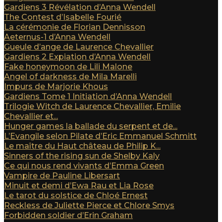
Gardiens 3 Révélation d’Anna Wendell
The Contest d’Isabelle Fourié
La cérémonie de Florian Dennisson
Aeternus-1 d’Anna Wendell
Gueule d’ange de Laurence Chevallier
Gardiens 2 Expiation d’Anna Wendell
Fake honeymoon de Lili Malone
Angel of darkness de Mila Marelli
Impurs de Marjorie Khous
Gardiens Tome 1 Initiation d’Anna Wendell
Trilogie Witch de Laurence Chevallier, Emilie
Chevallier et...
Hunger games la ballade du serpent et de...
L’Evangile selon Pilate d’Eric Emmanuel Schmitt
Le maître du Haut château de Philip K...
Sinners of the rising sun de Shelby Kaly
Ce qui nous rend vivants d’Emma Green
Vampire de Pauline Libersart
Minuit et demi d’Ewa Rau et Lia Rose
Le tarot du solstice de Chloé Ernest
Reckless de Juliette Pierce et Chlore Smys
Forbidden soldier d’Erin Graham