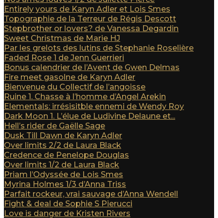
Entirely yours de Karyn Adler et Lois Smes
Topographie de la Terreur de Régis Descott
Stepbrother or lovers? de Vanessa Degardin
Sweet Christmas de Marie HJ
Par les grelots des lutins de Stephanie Roselière
Faded Rose 1 de Jenn Guerrieri
Bonus calendrier de l’Avent de Gwen Delmas
Fire meet gasolne de Karyn Adler
Bienvenue du Collectif de l’angoisse
Ruine 1. Chasse à l’homme d’Angel Arekin
Elementals: irrésisitble ennemi de Wendy Roy
Dark Moon 1. L’élue de Ludivine Delaune et...
Hell’s rider de Gaëlle Sage
Dusk Till Dawn de Karyn Adler
Over limits 2/2 de Laura Black
Credence de Penelope Douglas
Over limits 1/2 de Laura Black
Priam l’Odyssée de Lois Smes
Myrina Holmes 1/3 d’Anna Triss
Parfait rockeur, vrai sauvage d’Anna Wendell
Fight & deal de Sophie S Pierucci
Love is danger de Kristen Rivers