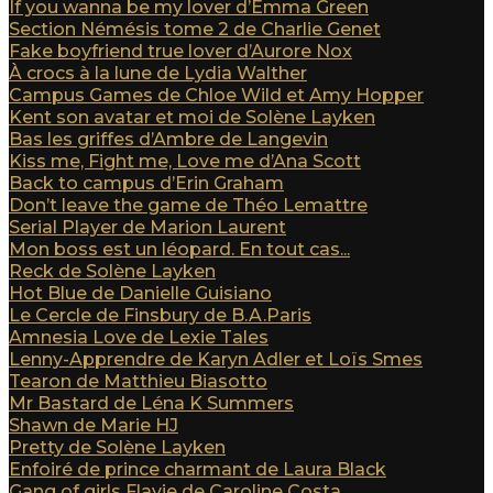
If you wanna be my lover d’Emma Green
Section Némésis tome 2 de Charlie Genet
Fake boyfriend true lover d’Aurore Nox
À crocs à la lune de Lydia Walther
Campus Games de Chloe Wild et Amy Hopper
Kent son avatar et moi de Solène Layken
Bas les griffes d’Ambre de Langevin
Kiss me, Fight me, Love me d’Ana Scott
Back to campus d’Erin Graham
Don’t leave the game de Théo Lemattre
Serial Player de Marion Laurent
Mon boss est un léopard. En tout cas...
Reck de Solène Layken
Hot Blue de Danielle Guisiano
Le Cercle de Finsbury de B.A.Paris
Amnesia Love de Lexie Tales
Lenny-Apprendre de Karyn Adler et Loïs Smes
Tearon de Matthieu Biasotto
Mr Bastard de Léna K Summers
Shawn de Marie HJ
Pretty de Solène Layken
Enfoiré de prince charmant de Laura Black
Gang of girls Flavie de Caroline Costa