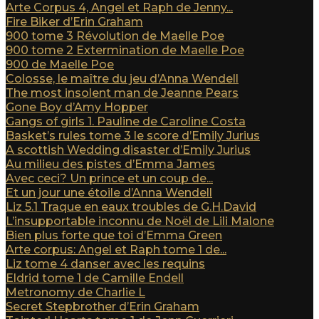
Arte Corpus 4, Angel et Raph de Jenny...
Fire Biker d’Erin Graham
900 tome 3 Révolution de Maelle Poe
900 tome 2 Extermination de Maelle Poe
900 de Maelle Poe
Colosse, le maître du jeu d’Anna Wendell
The most insolent man de Jeanne Pears
Gone Boy d’Amy Hopper
Gangs of girls 1. Pauline de Caroline Costa
Basket’s rules tome 3 le score d’Emily Jurius
A scottish Wedding disaster d’Emily Jurius
Au milieu des pistes d’Emma James
Avec ceci? Un prince et un coup de...
Et un jour une étoile d’Anna Wendell
Liz 5.1 Traque en eaux troubles de G.H.David
L’insupportable inconnu de Noël de Lili Malone
Bien plus forte que toi d’Emma Green
Arte corpus: Angel et Raph tome 1 de...
Liz tome 4 danser avec les requins
Eldrid tome 1 de Camille Endell
Metronomy de Charlie L
Secret Stepbrother d’Erin Graham