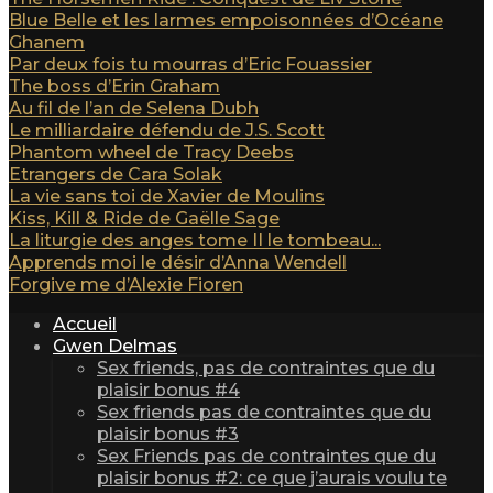
Blue Belle et les larmes empoisonnées d’Océane
Ghanem
Par deux fois tu mourras d’Eric Fouassier
The boss d’Erin Graham
Au fil de l’an de Selena Dubh
Le milliardaire défendu de J.S. Scott
Phantom wheel de Tracy Deebs
Etrangers de Cara Solak
La vie sans toi de Xavier de Moulins
Kiss, Kill & Ride de Gaëlle Sage
La liturgie des anges tome II le tombeau...
Apprends moi le désir d’Anna Wendell
Forgive me d’Alexie Fioren
Accueil
Gwen Delmas
Sex friends, pas de contraintes que du
plaisir bonus #4
Sex friends pas de contraintes que du
plaisir bonus #3
Sex Friends pas de contraintes que du
plaisir bonus #2: ce que j’aurais voulu te