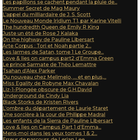
Les papillons se cachent pendant la pluie de...
Summer Secret de Mag Maury
L’appel du milliardaire de J. S. Scott
Le Nouveau Monde Iridium T1, par Karine Vitelli
The hundredth Queen de Emily R King
Juste un été de Rose J Kalaka
On the highway de Pauline Libersart
Arte Corpus : Tori et Noah partie 2...
Les larmes de Satan, tome 1 Le Groupe...
Love & lies on campus part2 d’Emma Green
Le prince Sarmate de Théo Lemattre
Tsahan d’Alex Parker
Du nouveau chez Melimelo, … et en plus,...
Miss Egality de Robyne Max Chavalan
Liz-1-Plongée obscure de G.H.David
Underground de Cindy Lia
Black Storks de Kristen Rivers
L’ombre du département de Laurie Staret
Une sorcière à la cour de Philippe Madral
Les enfants de la Sierra de Pauline Libersart
Love & lies on Campus Part 1 d’Emma...
Mens-moi dans les yeux tomes 1 & 2...
Erreur de parcours de Lerian Lee