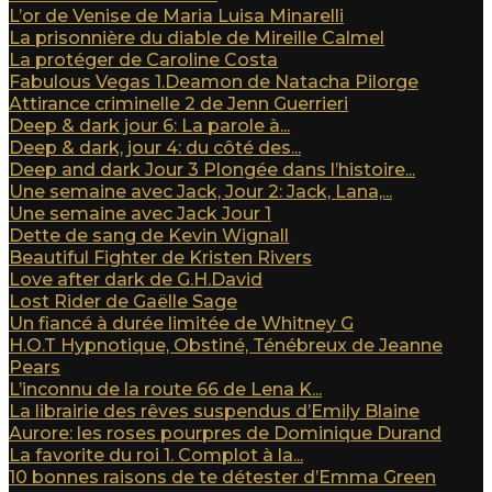
L’or de Venise de Maria Luisa Minarelli
La prisonnière du diable de Mireille Calmel
La protéger de Caroline Costa
Fabulous Vegas 1.Deamon de Natacha Pilorge
Attirance criminelle 2 de Jenn Guerrieri
Deep & dark jour 6: La parole à...
Deep & dark, jour 4: du côté des...
Deep and dark Jour 3 Plongée dans l’histoire...
Une semaine avec Jack, Jour 2: Jack, Lana,...
Une semaine avec Jack Jour 1
Dette de sang de Kevin Wignall
Beautiful Fighter de Kristen Rivers
Love after dark de G.H.David
Lost Rider de Gaëlle Sage
Un fiancé à durée limitée de Whitney G
H.O.T Hypnotique, Obstiné, Ténébreux de Jeanne
Pears
L’inconnu de la route 66 de Lena K...
La librairie des rêves suspendus d’Emily Blaine
Aurore: les roses pourpres de Dominique Durand
La favorite du roi 1. Complot à la...
10 bonnes raisons de te détester d’Emma Green