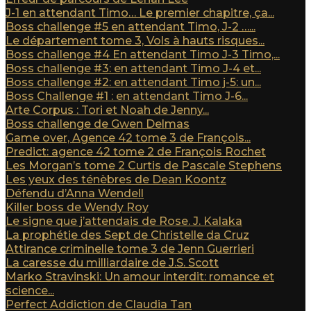
J-1 en attendant Timo… Le premier chapitre, ça...
Boss challenge #5 en attendant Timo, J-2 …...
Le département tome 3, Vols à hauts risques...
Boss challenge #4 En attendant Timo J-3 Timo,...
Boss challenge #3: en attendant Timo J-4 et...
Boss challenge #2: en attendant Timo j-5: un...
Boss Challenge #1 : en attendant Timo J-6...
Arte Corpus : Tori et Noah de Jenny...
Boss challenge de Gwen Delmas
Game over, Agence 42 tome 3 de François...
Predict: agence 42 tome 2 de François Rochet
Les Morgan’s tome 2 Curtis de Pascale Stephens
Les yeux des ténèbres de Dean Koontz
Défendu d’Anna Wendell
Killer boss de Wendy Roy
Le signe que j’attendais de Rose. J. Kalaka
La prophétie des Sept de Christelle da Cruz
Attirance criminelle tome 3 de Jenn Guerrieri
La caresse du milliardaire de J.S. Scott
Marko Stravinski: Un amour interdit: romance et
science...
Perfect Addiction de Claudia Tan