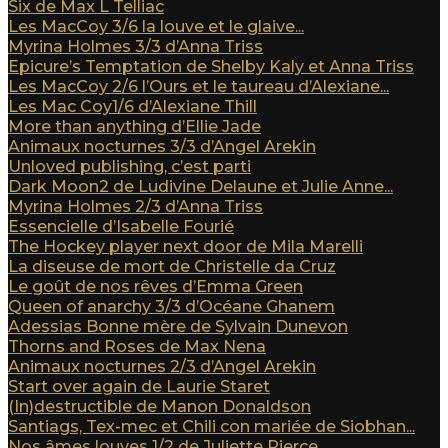
Six de Max L Telliac
Les MacCoy 3/6 la louve et le glaive...
Myrina Holmes 3/3 d’Anna Triss
Epicure’s Temptation de Shelby Kaly et Anna Triss
Les MacCoy 2/6 l’Ours et le taureau d’Alexiane...
Les Mac Coy1/6 d’Alexiane Thill
More than anything d’Ellie Jade
Animaux nocturnes 3/3 d’Angel Arekin
Unloved publishing, c’est parti
Dark Moon2 de Ludivine Delaune et Julie Anne...
Myrina Holmes 2/3 d’Anna Triss
Essencielle d’Isabelle Fourié
The Hockey player next door de Mila Marelli
La diseuse de mort de Christelle da Cruz
Le goût de nos rêves d’Emma Green
Queen of anarchy 3/3 d’Océane Ghanem
Adessias Bonne mère de Sylvain Dunevon
Thorns and Roses de Max Nena
Animaux nocturnes 2/3 d’Angel Arekin
Start over again de Laurie Staret
(In)destructible de Manon Donaldson
Santiags, Tex-mec et Chili con mariée de Siobhan...
Nos âmes louves 1/2 de Juliette Pierce