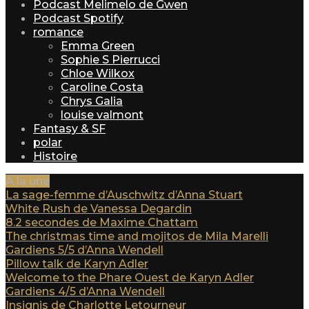
Podcast Melimelo de Gwen
Podcast Spotify
romance
Emma Green
Sophie S Pierrucci
Chloe Wilkox
Caroline Costa
Chrys Galia
louise valmont
Fantasy & SF
polar
Histoire
A la une
La sage-femme d’Auschwitz d’Anna Stuart
White Rush de Vanessa Degardin
8.2 secondes de Maxime Chattam
The christmas time and mojitos de Mila Marelli
Gardiens 5/5 d’Anna Wendell
Pillow talk de Karyn Adler
Welcome to the Phare Ouest de Karyn Adler
Gardiens 4/5 d’Anna Wendell
Insignis de Charlotte Letourneur