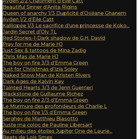
Ayden 2/2 Châtiment d’Elle Catt
Beautiful Sinner d’Anita Rigins
Queen of anarchy 1/3 Duplicité d’Océane Ghanem
Ayden 1/2 d’Elle Catt
Kalliopée 1/3 Le sacrifice d’une princesse de Koko...
Jardin Secret d’Oly TL
Red Stories-1-Dark shadow de G.H. David
Pray for me de Marie HJ
Just Sex & tattoos de Mina Zadig
Chris Mas de Marie HJ
The boy on fire 3/3 d’Emma Green
Just for Christmas d’Izia Soley
Naked Snow Man de Kristen Rivers
Dark Ages de Kalvin Kay
Tainted Hearts 3/3 de Jenn Guerrieri
Blackstone de Guillaume Richez
The boy on fire 2/3 d’Emma Green
Le Murmure des profondeurs de Charlie L
The boy on fire 1/3 d’Emma Green
Serghey de Matthieu Biasotto
Juste ma coloc de Pauline Libersart
Au milieu des étoiles Jupiter One de Laurie...
Beats de Lois Smes