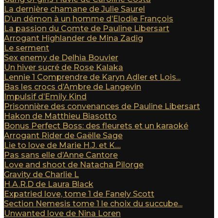
La dernière chamane de Julie Saurel
D’un démon à un homme d’Elodie François
La passion du Comte de Pauline Libersart
Arrogant Highlander de Mina Zadig
Le serment
Sex enemy de Delhia Bouvier
Un hiver sucré de Rose Kalaka
Lennie 1 Comprendre de Karyn Adler et Lois...
Bas les crocs d’Ambre de Langevin
Impulsif d’Emily Kind
Prisonnière des convenances de Pauline Libersart
Hakon de Matthieu Biasotto
Bonus Perfect Boss: des fleurets et un karaoké
Arrogant Rider de Gaëlle Sage
Lie to love de Marie H.J. et K....
Pas sans elle d’Anne Cantore
Love and shoot de Natacha Pilorge
Gravity de Charlie L
H.A.R.D de Laura Black
Expatried love, tome 1 de Fanely Scott
Section Nemesis tome 1 le choix du succube...
Unwanted love de Nina Loren