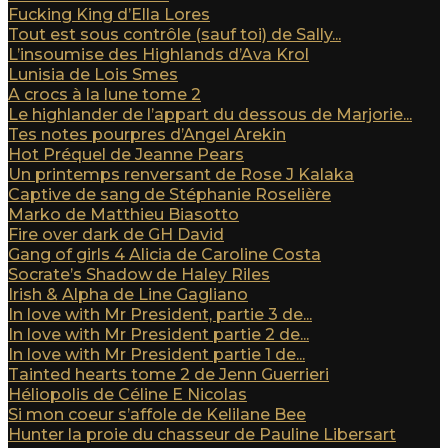
Fucking King d’Ella Lores
Tout est sous contrôle (sauf toi) de Sally...
L’insoumise des Highlands d’Ava Krol
Lunisia de Lois Smes
A crocs à la lune tome 2
Le highlander de l’appart du dessous de Marjorie...
Tes notes pourpres d’Angel Arekin
Hot Préquel de Jeanne Pears
Un printemps renversant de Rose J Kalaka
Captive de sang de Stéphanie Roselière
Marko de Matthieu Biasotto
Fire over dark de GH David
Gang of girls 4 Alicia de Caroline Costa
Socrate’s Shadow de Haley Riles
Irish & Alpha de Line Gagliano
In love with Mr President, partie 3 de...
In love with Mr President partie 2 de...
In love with Mr President partie 1 de...
Tainted hearts tome 2 de Jenn Guerrieri
Héliopolis de Céline E Nicolas
Si mon coeur s’affole de Kelilane Bee
Hunter la proie du chasseur de Pauline Libersart