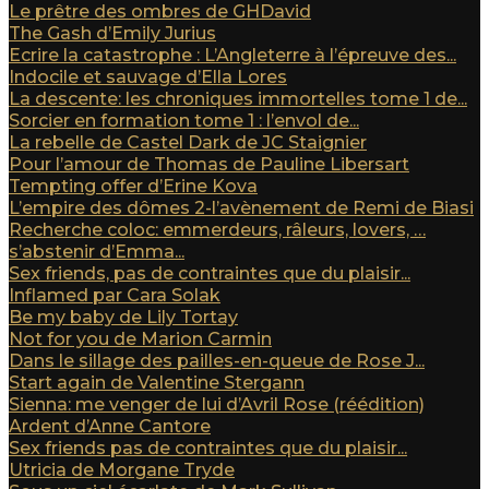
Le prêtre des ombres de GHDavid
The Gash d’Emily Jurius
Ecrire la catastrophe : L’Angleterre à l’épreuve des...
Indocile et sauvage d’Ella Lores
La descente: les chroniques immortelles tome 1 de...
Sorcier en formation tome 1 : l’envol de...
La rebelle de Castel Dark de JC Staignier
Pour l’amour de Thomas de Pauline Libersart
Tempting offer d’Erine Kova
L’empire des dômes 2-l’avènement de Remi de Biasi
Recherche coloc: emmerdeurs, râleurs, lovers, …
s’abstenir d’Emma...
Sex friends, pas de contraintes que du plaisir...
Inflamed par Cara Solak
Be my baby de Lily Tortay
Not for you de Marion Carmin
Dans le sillage des pailles-en-queue de Rose J...
Start again de Valentine Stergann
Sienna: me venger de lui d’Avril Rose (réédition)
Ardent d’Anne Cantore
Sex friends pas de contraintes que du plaisir...
Utricia de Morgane Tryde