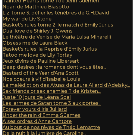
Tainted Hearts tome 1 de Jenn Guerrieri
Noan de Matthieu Biasotto
Liz, tome 3, défier les ténèbres de G.H.David
My war de Liv Stone
Basket’s rules tome 2: le match d’Emily Jurius
Dual love de Shirley J. Owens
Le théâtre de Venise de Maria Luisa Minarelli
Obsess me de Laura Black
Basket’s rules: la Reprise d’Emily Jurius
Tatoo me love de Lily Tortay
Jeux divins de Pauline Libersart
Deep desires : la romance dont vous êtes...
Bastard of the Year d’Ana Scott
Nos coeurs à vif d’Isabelle Louis
La malédiction des Atuas de Laure Allard d’Adelsky...
Sex friends or sex enemies ? de Kristen...
Juste 10 jours de Léana Soal
Les larmes de Satan tome 3 aux portes...
Forever yours d’Iris Julliard
Under the rain d’Emma S James
A ses ordres d’Anne Cantore
Au bout de nos rêves de Théo Lemattre
De la nuit à la lumière de Caroline...