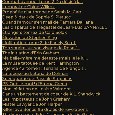
Combat d’amour tome 2 Du désir à la...
Immoral de Chloé Wilkox
Prophétie d’automne de Sarah M. Carr
Deep & dark de Sophie S. Pierucci
Quand l’amour s’en mail de Tamara Balliana
Les disparus de Trégastel de Jean-Luc BANNALEC
Étrangers tome2 de Cara Solak
Élévation de Stephen King
L’infiltration tome 2 de Fanely Scott
Ton sourire sur son visage de Rose J...
The initiation d’Erin Graham
Ma belle-mère me déteste (mais je le lui...
La muse tatouée de Kent Harrington
Agence 42: tome 1 : Terrans de François...
La tueuse au katana de Delman
Speedgame de Pascale Stephens
PS: Oublie-moi ! d’Emma Green
Mon initiation de Louise Valmont
Dans un battement de coeur de K.L. Shandwick
Les imposteurs de John Grisham
Mister Lawyer de Joh Harper
Killer love Bonus #3 drôles de révélations
The Horsemen Ride : Conquest de Liv Stone