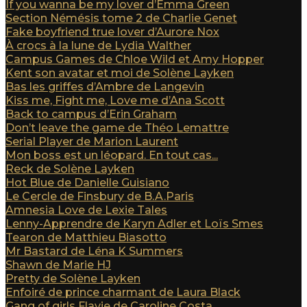
If you wanna be my lover d’Emma Green
Section Némésis tome 2 de Charlie Genet
Fake boyfriend true lover d’Aurore Nox
À crocs à la lune de Lydia Walther
Campus Games de Chloe Wild et Amy Hopper
Kent son avatar et moi de Solène Layken
Bas les griffes d’Ambre de Langevin
Kiss me, Fight me, Love me d’Ana Scott
Back to campus d’Erin Graham
Don’t leave the game de Théo Lemattre
Serial Player de Marion Laurent
Mon boss est un léopard. En tout cas...
Reck de Solène Layken
Hot Blue de Danielle Guisiano
Le Cercle de Finsbury de B.A.Paris
Amnesia Love de Lexie Tales
Lenny-Apprendre de Karyn Adler et Loïs Smes
Tearon de Matthieu Biasotto
Mr Bastard de Léna K Summers
Shawn de Marie HJ
Pretty de Solène Layken
Enfoiré de prince charmant de Laura Black
Gang of girls Flavie de Caroline Costa