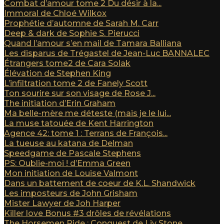
Combat d’amour tome 2 Du désir à la...
Immoral de Chloé Wilkox
Prophétie d’automne de Sarah M. Carr
Deep & dark de Sophie S. Pierucci
Quand l’amour s’en mail de Tamara Balliana
Les disparus de Trégastel de Jean-Luc BANNALEC
Étrangers tome2 de Cara Solak
Élévation de Stephen King
L’infiltration tome 2 de Fanely Scott
Ton sourire sur son visage de Rose J...
The initiation d’Erin Graham
Ma belle-mère me déteste (mais je le lui...
La muse tatouée de Kent Harrington
Agence 42: tome 1 : Terrans de François...
La tueuse au katana de Delman
Speedgame de Pascale Stephens
PS: Oublie-moi ! d’Emma Green
Mon initiation de Louise Valmont
Dans un battement de coeur de K.L. Shandwick
Les imposteurs de John Grisham
Mister Lawyer de Joh Harper
Killer love Bonus #3 drôles de révélations
The Horsemen Ride : Conquest de Liv Stone