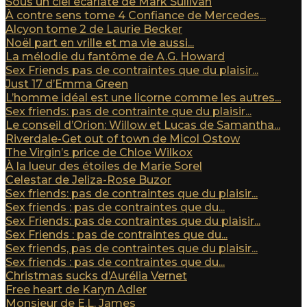
Sous un ciel écarlate de Mark Sullivan
À contre sens tome 4 Confiance de Mercedes...
Alcyon tome 2 de Laurie Becker
Noël part en vrille et ma vie aussi...
La mélodie du fantôme de A.G. Howard
Sex Friends pas de contraintes que du plaisir...
Just 17 d’Emma Green
L’homme idéal est une licorne comme les autres...
Sex friends: pas de contrainte que du plaisir...
Le conseil d’Orion: Willow et Lucas de Samantha...
Riverdale-Get out of town de Micol Ostow
The Virgin’s price de Chloe Wilkox
À la lueur des étoiles de Marie Sorel
Celestar de Jeliza-Rose Buzor
Sex friends: pas de contraintes que du plaisir...
Sex friends : pas de contraintes que du...
Sex Friends: pas de contraintes que du plaisir...
Sex Friends : pas de contraintes que du...
Sex friends, pas de contraintes que du plaisir...
Sex friends : pas de contraintes que du...
Christmas sucks d’Aurélia Vernet
Free heart de Karyn Adler
Monsieur de E.L. James