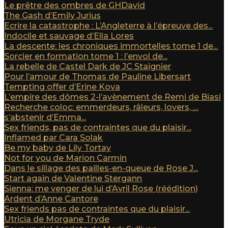
Le prêtre des ombres de GHDavid
The Gash d’Emily Jurius
Ecrire la catastrophe : L’Angleterre à l’épreuve des...
Indocile et sauvage d’Ella Lores
La descente: les chroniques immortelles tome 1 de...
Sorcier en formation tome 1 : l’envol de...
La rebelle de Castel Dark de JC Staignier
Pour l’amour de Thomas de Pauline Libersart
Tempting offer d’Erine Kova
L’empire des dômes 2-l’avènement de Remi de Biasi
Recherche coloc: emmerdeurs, râleurs, lovers, …
s’abstenir d’Emma...
Sex friends, pas de contraintes que du plaisir...
Inflamed par Cara Solak
Be my baby de Lily Tortay
Not for you de Marion Carmin
Dans le sillage des pailles-en-queue de Rose J...
Start again de Valentine Stergann
Sienna: me venger de lui d’Avril Rose (réédition)
Ardent d’Anne Cantore
Sex friends pas de contraintes que du plaisir...
Utricia de Morgane Tryde