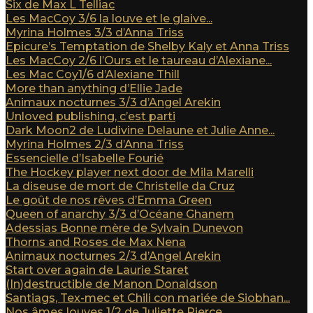
Six de Max L Telliac
Les MacCoy 3/6 la louve et le glaive...
Myrina Holmes 3/3 d’Anna Triss
Epicure’s Temptation de Shelby Kaly et Anna Triss
Les MacCoy 2/6 l’Ours et le taureau d’Alexiane...
Les Mac Coy1/6 d’Alexiane Thill
More than anything d’Ellie Jade
Animaux nocturnes 3/3 d’Angel Arekin
Unloved publishing, c’est parti
Dark Moon2 de Ludivine Delaune et Julie Anne...
Myrina Holmes 2/3 d’Anna Triss
Essencielle d’Isabelle Fourié
The Hockey player next door de Mila Marelli
La diseuse de mort de Christelle da Cruz
Le goût de nos rêves d’Emma Green
Queen of anarchy 3/3 d’Océane Ghanem
Adessias Bonne mère de Sylvain Dunevon
Thorns and Roses de Max Nena
Animaux nocturnes 2/3 d’Angel Arekin
Start over again de Laurie Staret
(In)destructible de Manon Donaldson
Santiags, Tex-mec et Chili con mariée de Siobhan...
Nos âmes louves 1/2 de Juliette Pierce