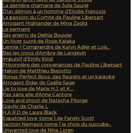
La dernière chamane de Julie Saurel
D’un démon à un homme d’Elodie François
La passion du Comte de Pauline Libersart
Arrogant Highlander de Mina Zadig
Le serment
Sex enemy de Delhia Bouvier
Un hiver sucré de Rose Kalaka
Lennie 1 Comprendre de Karyn Adler et Lois...
Bas les crocs d’Ambre de Langevin
Impulsif d’Emily Kind
Prisonnière des convenances de Pauline Libersart
Hakon de Matthieu Biasotto
Bonus Perfect Boss: des fleurets et un karaoké
Arrogant Rider de Gaëlle Sage
Lie to love de Marie H.J. et K....
Pas sans elle d’Anne Cantore
Love and shoot de Natacha Pilorge
Gravity de Charlie L
H.A.R.D de Laura Black
Expatried love, tome 1 de Fanely Scott
Section Nemesis tome 1 le choix du succube...
Unwanted love de Nina Loren