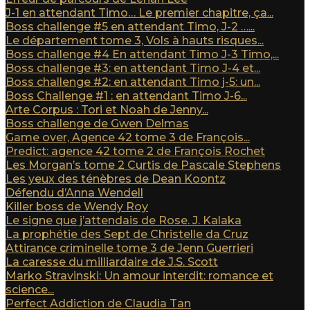
J-1 en attendant Timo… Le premier chapitre, ça...
Boss challenge #5 en attendant Timo, J-2 …...
Le département tome 3, Vols à hauts risques...
Boss challenge #4 En attendant Timo J-3 Timo,...
Boss challenge #3: en attendant Timo J-4 et...
Boss challenge #2: en attendant Timo j-5: un...
Boss Challenge #1 : en attendant Timo J-6...
Arte Corpus : Tori et Noah de Jenny...
Boss challenge de Gwen Delmas
Game over, Agence 42 tome 3 de François...
Predict: agence 42 tome 2 de François Rochet
Les Morgan’s tome 2 Curtis de Pascale Stephens
Les yeux des ténèbres de Dean Koontz
Défendu d’Anna Wendell
Killer boss de Wendy Roy
Le signe que j’attendais de Rose. J. Kalaka
La prophétie des Sept de Christelle da Cruz
Attirance criminelle tome 3 de Jenn Guerrieri
La caresse du milliardaire de J.S. Scott
Marko Stravinski: Un amour interdit: romance et
science...
Perfect Addiction de Claudia Tan