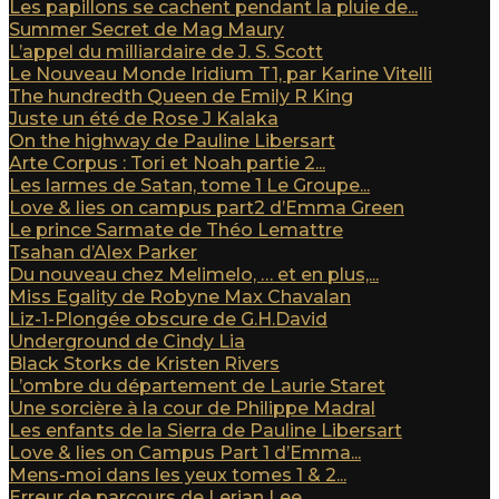
Les papillons se cachent pendant la pluie de...
Summer Secret de Mag Maury
L’appel du milliardaire de J. S. Scott
Le Nouveau Monde Iridium T1, par Karine Vitelli
The hundredth Queen de Emily R King
Juste un été de Rose J Kalaka
On the highway de Pauline Libersart
Arte Corpus : Tori et Noah partie 2...
Les larmes de Satan, tome 1 Le Groupe...
Love & lies on campus part2 d’Emma Green
Le prince Sarmate de Théo Lemattre
Tsahan d’Alex Parker
Du nouveau chez Melimelo, … et en plus,...
Miss Egality de Robyne Max Chavalan
Liz-1-Plongée obscure de G.H.David
Underground de Cindy Lia
Black Storks de Kristen Rivers
L’ombre du département de Laurie Staret
Une sorcière à la cour de Philippe Madral
Les enfants de la Sierra de Pauline Libersart
Love & lies on Campus Part 1 d’Emma...
Mens-moi dans les yeux tomes 1 & 2...
Erreur de parcours de Lerian Lee