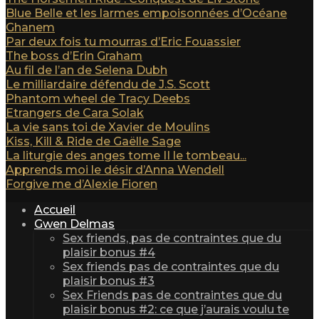
Blue Belle et les larmes empoisonnées d’Océane
Ghanem
Par deux fois tu mourras d’Eric Fouassier
The boss d’Erin Graham
Au fil de l’an de Selena Dubh
Le milliardaire défendu de J.S. Scott
Phantom wheel de Tracy Deebs
Etrangers de Cara Solak
La vie sans toi de Xavier de Moulins
Kiss, Kill & Ride de Gaëlle Sage
La liturgie des anges tome II le tombeau...
Apprends moi le désir d’Anna Wendell
Forgive me d’Alexie Fioren
Accueil
Gwen Delmas
Sex friends, pas de contraintes que du
plaisir bonus #4
Sex friends pas de contraintes que du
plaisir bonus #3
Sex Friends pas de contraintes que du
plaisir bonus #2: ce que j’aurais voulu te