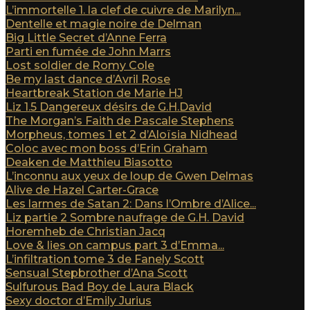
L’immortelle 1. la clef de cuivre de Marilyn...
Dentelle et magie noire de Delman
Big Little Secret d’Anne Ferra
Parti en fumée de John Marrs
Lost soldier de Romy Cole
Be my last dance d’Avril Rose
Heartbreak Station de Marie HJ
Liz 1.5 Dangereux désirs de G.H.David
The Morgan’s Faith de Pascale Stephens
Morpheus, tomes 1 et 2 d’Aloïsia Nidhead
Coloc avec mon boss d’Erin Graham
Deaken de Matthieu Biasotto
L’inconnu aux yeux de loup de Gwen Delmas
Alive de Hazel Carter-Grace
Les larmes de Satan 2: Dans l’Ombre d’Alice...
Liz partie 2 Sombre naufrage de G.H. David
Horemheb de Christian Jacq
Love & lies on campus part 3 d’Emma...
L’infiltration tome 3 de Fanely Scott
Sensual Stepbrother d’Ana Scott
Sulfurous Bad Boy de Laura Black
Sexy doctor d’Emily Jurius