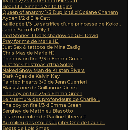
Ayden 2/2 Châtiment d’Elle Catt
Beautiful Sinner d’Anita Rigins
Queen of anarchy 1/3 Duplicité d’Océane Ghanem
Ayden 1/2 d’Elle Catt
Kalliopée 1/3 Le sacrifice d’une princesse de Koko...
Jardin Secret d’Oly TL
Red Stories-1-Dark shadow de G.H. David
Pray for me de Marie HJ
Just Sex & tattoos de Mina Zadig
Chris Mas de Marie HJ
The boy on fire 3/3 d’Emma Green
Just for Christmas d’Izia Soley
Naked Snow Man de Kristen Rivers
Dark Ages de Kalvin Kay
Tainted Hearts 3/3 de Jenn Guerrieri
Blackstone de Guillaume Richez
The boy on fire 2/3 d’Emma Green
Le Murmure des profondeurs de Charlie L
The boy on fire 1/3 d’Emma Green
Serghey de Matthieu Biasotto
Juste ma coloc de Pauline Libersart
Au milieu des étoiles Jupiter One de Laurie...
Beats de Lois Smes