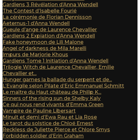
Gardiens 3 Révélation d’Anna Wendell
The Contest d’Isabelle Fourié
La cérémonie de Florian Dennisson
Aeternus-1 d’Anna Wendell
Gueule d’ange de Laurence Chevallier
Gardiens 2 Expiation d’Anna Wendell
Fake honeymoon de Lili Malone
Angel of darkness de Mila Marelli
Impurs de Marjorie Khous
Gardiens Tome 1 Initiation d’Anna Wendell
Trilogie Witch de Laurence Chevallier, Emilie
Chevallier et...
Hunger games la ballade du serpent et de...
L’Evangile selon Pilate d’Eric Emmanuel Schmitt
Le maître du Haut château de Philip K...
Sinners of the rising sun de Shelby Kaly
Ce qui nous rend vivants d’Emma Green
Vampire de Pauline Libersart
Minuit et demi d’Ewa Rau et Lia Rose
Le tarot du solstice de Chloé Ernest
Reckless de Juliette Pierce et Chlore Smys
Forbidden soldier d’Erin Graham