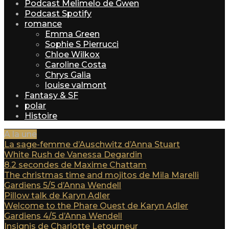
Podcast Melimelo de Gwen
Podcast Spotify
romance
Emma Green
Sophie S Pierrucci
Chloe Wilkox
Caroline Costa
Chrys Galia
louise valmont
Fantasy & SF
polar
Histoire
A la une
La sage-femme d’Auschwitz d’Anna Stuart
White Rush de Vanessa Degardin
8.2 secondes de Maxime Chattam
The christmas time and mojitos de Mila Marelli
Gardiens 5/5 d’Anna Wendell
Pillow talk de Karyn Adler
Welcome to the Phare Ouest de Karyn Adler
Gardiens 4/5 d’Anna Wendell
Insignis de Charlotte Letourneur