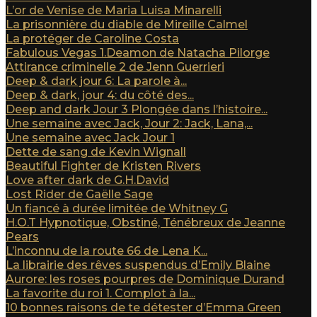
L’or de Venise de Maria Luisa Minarelli
La prisonnière du diable de Mireille Calmel
La protéger de Caroline Costa
Fabulous Vegas 1.Deamon de Natacha Pilorge
Attirance criminelle 2 de Jenn Guerrieri
Deep & dark jour 6: La parole à...
Deep & dark, jour 4: du côté des...
Deep and dark Jour 3 Plongée dans l’histoire...
Une semaine avec Jack, Jour 2: Jack, Lana,...
Une semaine avec Jack Jour 1
Dette de sang de Kevin Wignall
Beautiful Fighter de Kristen Rivers
Love after dark de G.H.David
Lost Rider de Gaëlle Sage
Un fiancé à durée limitée de Whitney G
H.O.T Hypnotique, Obstiné, Ténébreux de Jeanne
Pears
L’inconnu de la route 66 de Lena K...
La librairie des rêves suspendus d’Emily Blaine
Aurore: les roses pourpres de Dominique Durand
La favorite du roi 1. Complot à la...
10 bonnes raisons de te détester d’Emma Green