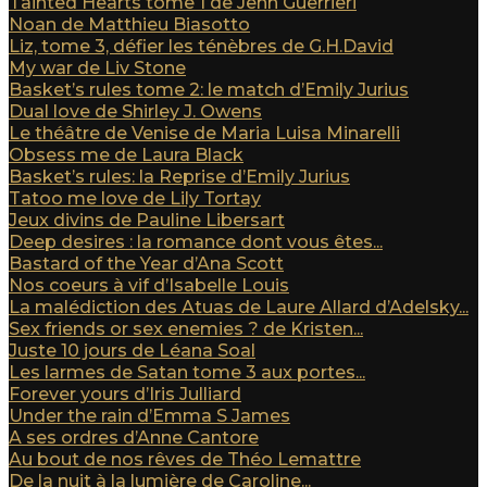
Tainted Hearts tome 1 de Jenn Guerrieri
Noan de Matthieu Biasotto
Liz, tome 3, défier les ténèbres de G.H.David
My war de Liv Stone
Basket’s rules tome 2: le match d’Emily Jurius
Dual love de Shirley J. Owens
Le théâtre de Venise de Maria Luisa Minarelli
Obsess me de Laura Black
Basket’s rules: la Reprise d’Emily Jurius
Tatoo me love de Lily Tortay
Jeux divins de Pauline Libersart
Deep desires : la romance dont vous êtes...
Bastard of the Year d’Ana Scott
Nos coeurs à vif d’Isabelle Louis
La malédiction des Atuas de Laure Allard d’Adelsky...
Sex friends or sex enemies ? de Kristen...
Juste 10 jours de Léana Soal
Les larmes de Satan tome 3 aux portes...
Forever yours d’Iris Julliard
Under the rain d’Emma S James
A ses ordres d’Anne Cantore
Au bout de nos rêves de Théo Lemattre
De la nuit à la lumière de Caroline...