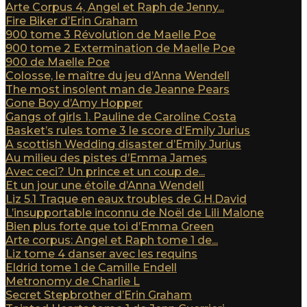
Arte Corpus 4, Angel et Raph de Jenny...
Fire Biker d’Erin Graham
900 tome 3 Révolution de Maelle Poe
900 tome 2 Extermination de Maelle Poe
900 de Maelle Poe
Colosse, le maître du jeu d’Anna Wendell
The most insolent man de Jeanne Pears
Gone Boy d’Amy Hopper
Gangs of girls 1. Pauline de Caroline Costa
Basket’s rules tome 3 le score d’Emily Jurius
A scottish Wedding disaster d’Emily Jurius
Au milieu des pistes d’Emma James
Avec ceci? Un prince et un coup de...
Et un jour une étoile d’Anna Wendell
Liz 5.1 Traque en eaux troubles de G.H.David
L’insupportable inconnu de Noël de Lili Malone
Bien plus forte que toi d’Emma Green
Arte corpus: Angel et Raph tome 1 de...
Liz tome 4 danser avec les requins
Eldrid tome 1 de Camille Endell
Metronomy de Charlie L
Secret Stepbrother d’Erin Graham