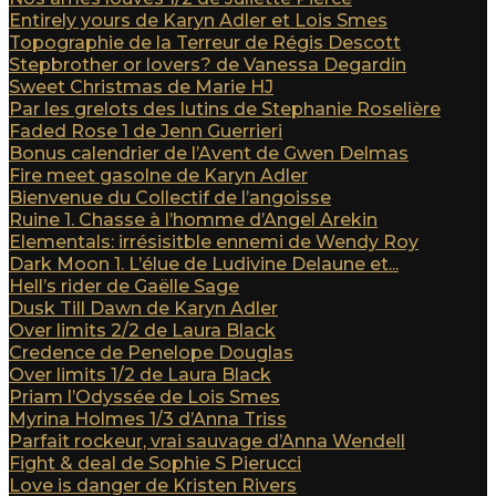
Entirely yours de Karyn Adler et Lois Smes
Topographie de la Terreur de Régis Descott
Stepbrother or lovers? de Vanessa Degardin
Sweet Christmas de Marie HJ
Par les grelots des lutins de Stephanie Roselière
Faded Rose 1 de Jenn Guerrieri
Bonus calendrier de l’Avent de Gwen Delmas
Fire meet gasolne de Karyn Adler
Bienvenue du Collectif de l’angoisse
Ruine 1. Chasse à l’homme d’Angel Arekin
Elementals: irrésisitble ennemi de Wendy Roy
Dark Moon 1. L’élue de Ludivine Delaune et...
Hell’s rider de Gaëlle Sage
Dusk Till Dawn de Karyn Adler
Over limits 2/2 de Laura Black
Credence de Penelope Douglas
Over limits 1/2 de Laura Black
Priam l’Odyssée de Lois Smes
Myrina Holmes 1/3 d’Anna Triss
Parfait rockeur, vrai sauvage d’Anna Wendell
Fight & deal de Sophie S Pierucci
Love is danger de Kristen Rivers