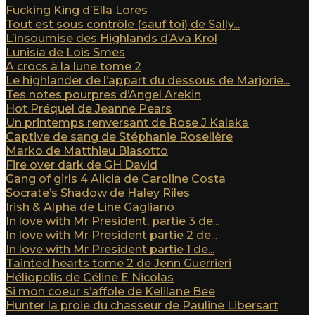
Fucking King d’Ella Lores
Tout est sous contrôle (sauf toi) de Sally...
L’insoumise des Highlands d’Ava Krol
Lunisia de Lois Smes
A crocs à la lune tome 2
Le highlander de l’appart du dessous de Marjorie...
Tes notes pourpres d’Angel Arekin
Hot Préquel de Jeanne Pears
Un printemps renversant de Rose J Kalaka
Captive de sang de Stéphanie Roselière
Marko de Matthieu Biasotto
Fire over dark de GH David
Gang of girls 4 Alicia de Caroline Costa
Socrate’s Shadow de Haley Riles
Irish & Alpha de Line Gagliano
In love with Mr President, partie 3 de...
In love with Mr President partie 2 de...
In love with Mr President partie 1 de...
Tainted hearts tome 2 de Jenn Guerrieri
Héliopolis de Céline E Nicolas
Si mon coeur s’affole de Kelilane Bee
Hunter la proie du chasseur de Pauline Libersart