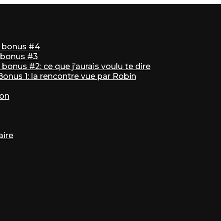
ir bonus #4
r bonus #3
bonus #2: ce que j’aurais voulu te dire
 Bonus 1: la rencontre vue par Robin
ton
aire