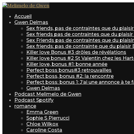
Accueil
Gwen Delmas
Sex friends, pas de contraintes que du plais
Sex friends pas de contraintes que du plaisi
Sex Friends pas de contraintes que du plaisir 
Sex friends: pas de contrainte que du plaisir
Killer love Bonus #3 drôles de révélations
Killer love bonus #2 St Valentin chez les Har
Killer love, bonus #1: bonne année
Perfect boss bonus#3 retrouvailles
Perfect boss, bonus #2: la rencontre
Perfect boss: bonus 1: J’ai une annonce à te f
Gwen Delmas
Podcast Melimelo de Gwen
Podcast Spotify
romance
Emma Green
Sophie S Pierrucci
Chloe Wilkox
Caroline Costa