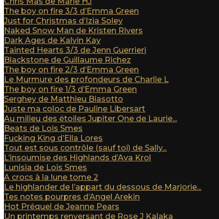
Chris Mas de Marie HJ
The boy on fire 3/3 d’Emma Green
Just for Christmas d’Izia Soley
Naked Snow Man de Kristen Rivers
Dark Ages de Kalvin Kay
Tainted Hearts 3/3 de Jenn Guerrieri
Blackstone de Guillaume Richez
The boy on fire 2/3 d’Emma Green
Le Murmure des profondeurs de Charlie L
The boy on fire 1/3 d’Emma Green
Serghey de Matthieu Biasotto
Juste ma coloc de Pauline Libersart
Au milieu des étoiles Jupiter One de Laurie...
Beats de Lois Smes
Fucking King d’Ella Lores
Tout est sous contrôle (sauf toi) de Sally...
L’insoumise des Highlands d’Ava Krol
Lunisia de Lois Smes
A crocs à la lune tome 2
Le highlander de l’appart du dessous de Marjorie...
Tes notes pourpres d’Angel Arekin
Hot Préquel de Jeanne Pears
Un printemps renversant de Rose J Kalaka