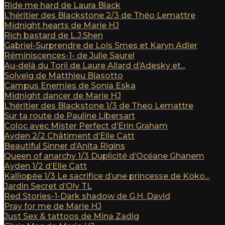
Ride me hard de Laura Black
L’héritier des Blackstone 2/3 de Théo Lemattre
Midnight hearts de Marie HJ
Rich bastard de L.J.Shen
Gabriel-Surprendre de Lois Smes et Karyn Adler
Réminiscences-1- de Julie Saurel
Au-delà du Torii de Laure Allard d’Adesky et...
Solveig de Matthieu Biasotto
Campus Enemies de Sonia Eska
Midnight dancer de Marie HJ
L’héritier des Blackstone 1/3 de Theo Lemattre
Sur ta route de Pauline Libersart
Coloc avec Mister Perfect d’Erin Graham
Ayden 2/2 Châtiment d’Elle Catt
Beautiful Sinner d’Anita Rigins
Queen of anarchy 1/3 Duplicité d’Océane Ghanem
Ayden 1/2 d’Elle Catt
Kalliopée 1/3 Le sacrifice d’une princesse de Koko...
Jardin Secret d’Oly TL
Red Stories-1-Dark shadow de G.H. David
Pray for me de Marie HJ
Just Sex & tattoos de Mina Zadig