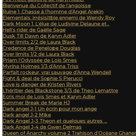
Bienvenue du Collectif de l’angoisse
Ruine 1. Chasse à l’homme d’Angel Arekin
Elementals: irrésisitble ennemi de Wendy Roy
Dark Moon 1. L’élue de Ludivine Delaune et...
Hell’s rider de Gaëlle Sage
Dusk Till Dawn de Karyn Adler
Over limits 2/2 de Laura Black
Credence de Penelope Douglas
Over limits 1/2 de Laura Black
Priam l’Odyssée de Lois Smes
Myrina Holmes 1/3 d’Anna Triss
Parfait rockeur, vrai sauvage d’Anna Wendell
Fight & deal de Sophie S Pierucci
Love is danger de Kristen Rivers
L’héritier des Blackstone 3/3 de Theo Lemattre
Ecris moi de Lois Smes et Karyn Adler
Summer Break de Marie HJ
Dark angel J-1 Un écrin pour mon ange
Dark angel J-2 Mike
Dark Angel J-3 Theon et quelques autres …
Dark Angel J-4 de Gwen Delmas
Queen of Anarchy volume 2 Trahison d’Océane Ghan