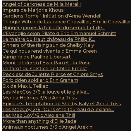
Angel of darkness de Mila Marelli
Impurs de Marjorie Khous
Gardiens Tome 1 Initiation d’Anna Wendell
Trilogie Witch de Laurence Chevallier, Emilie Chevallier e
Hunger games la ballade du serpent et de...
L’Evangile selon Pilate d’Eric Emmanuel Schmitt
Le maître du Haut château de Philip K...
Sinners of the rising sun de Shelby Kaly
Ce qui nous rend vivants d’Emma Green
Vampire de Pauline Libersart
Minuit et demi d’Ewa Rau et Lia Rose
Le tarot du solstice de Chloé Ernest
Reckless de Juliette Pierce et Chlore Smys
Forbidden soldier d’Erin Graham
Six de Max L Telliac
Les MacCoy 3/6 la louve et le glaive...
Myrina Holmes 3/3 d’Anna Triss
Epicure’s Temptation de Shelby Kaly et Anna Triss
Les MacCoy 2/6 l’Ours et le taureau d’Alexiane...
Les Mac Coy1/6 d’Alexiane Thill
More than anything d’Ellie Jade
Animaux nocturnes 3/3 d’Angel Arekin