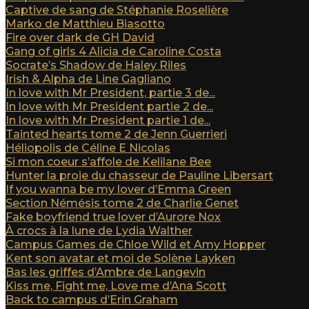
Captive de sang de Stéphanie Roselière
Marko de Matthieu Biasotto
Fire over dark de GH David
Gang of girls 4 Alicia de Caroline Costa
Socrate’s Shadow de Haley Riles
Irish & Alpha de Line Gagliano
In love with Mr President, partie 3 de...
In love with Mr President partie 2 de...
In love with Mr President partie 1 de...
Tainted hearts tome 2 de Jenn Guerrieri
Héliopolis de Céline E Nicolas
Si mon coeur s’affole de Kelilane Bee
Hunter la proie du chasseur de Pauline Libersart
If you wanna be my lover d’Emma Green
Section Némésis tome 2 de Charlie Genet
Fake boyfriend true lover d’Aurore Nox
À crocs à la lune de Lydia Walther
Campus Games de Chloe Wild et Amy Hopper
Kent son avatar et moi de Solène Layken
Bas les griffes d’Ambre de Langevin
Kiss me, Fight me, Love me d’Ana Scott
Back to campus d’Erin Graham