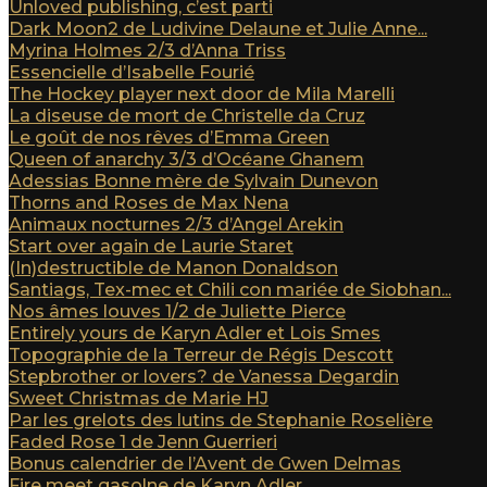
Unloved publishing, c’est parti
Dark Moon2 de Ludivine Delaune et Julie Anne...
Myrina Holmes 2/3 d’Anna Triss
Essencielle d’Isabelle Fourié
The Hockey player next door de Mila Marelli
La diseuse de mort de Christelle da Cruz
Le goût de nos rêves d’Emma Green
Queen of anarchy 3/3 d’Océane Ghanem
Adessias Bonne mère de Sylvain Dunevon
Thorns and Roses de Max Nena
Animaux nocturnes 2/3 d’Angel Arekin
Start over again de Laurie Staret
(In)destructible de Manon Donaldson
Santiags, Tex-mec et Chili con mariée de Siobhan...
Nos âmes louves 1/2 de Juliette Pierce
Entirely yours de Karyn Adler et Lois Smes
Topographie de la Terreur de Régis Descott
Stepbrother or lovers? de Vanessa Degardin
Sweet Christmas de Marie HJ
Par les grelots des lutins de Stephanie Roselière
Faded Rose 1 de Jenn Guerrieri
Bonus calendrier de l’Avent de Gwen Delmas
Fire meet gasolne de Karyn Adler