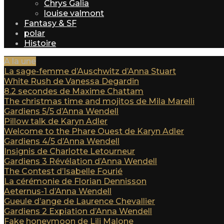
Chrys Galia
louise valmont
Fantasy & SF
polar
Histoire
A la une
La sage-femme d’Auschwitz d’Anna Stuart
White Rush de Vanessa Degardin
8.2 secondes de Maxime Chattam
The christmas time and mojitos de Mila Marelli
Gardiens 5/5 d’Anna Wendell
Pillow talk de Karyn Adler
Welcome to the Phare Ouest de Karyn Adler
Gardiens 4/5 d’Anna Wendell
Insignis de Charlotte Letourneur
Gardiens 3 Révélation d’Anna Wendell
The Contest d’Isabelle Fourié
La cérémonie de Florian Dennisson
Aeternus-1 d’Anna Wendell
Gueule d’ange de Laurence Chevallier
Gardiens 2 Expiation d’Anna Wendell
Fake honeymoon de Lili Malone