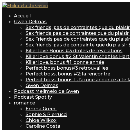
Accueil
Gwen Delmas
Sex friends, pas de contraintes que du plais
Sex friends pas de contraintes que du plaisi
Sex Friends pas de contraintes que du plaisir 
Sex friends: pas de contrainte que du plaisir
Killer love Bonus #3 drôles de révélations
Killer love bonus #2 St Valentin chez les Har
Killer love, bonus #1: bonne année
Perfect boss bonus#3 retrouvailles
Perfect boss, bonus #2: la rencontre
Perfect boss: bonus 1: J’ai une annonce à te f
Gwen Delmas
Podcast Melimelo de Gwen
Podcast Spotify
romance
Emma Green
Sophie S Pierrucci
Chloe Wilkox
Caroline Costa