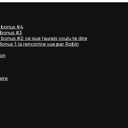
ir bonus #4
r bonus #3
bonus #2: ce que j’aurais voulu te dire
 Bonus 1: la rencontre vue par Robin
ton
aire