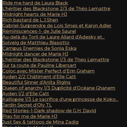
Ride me hard de Laura Black
L’héritier des Blackstone 2/3 de Théo Lemattre
Midnight hearts de Marie HJ
Rich bastard de L.J.Shen
Gabriel-Surprendre de Lois Smes et Karyn Adler
Réminiscences-1- de Julie Saurel
Au-delà du Torii de Laure Allard d’Adesky et...
Solveig de Matthieu Biasotto
Campus Enemies de Sonia Eska
Midnight dancer de Marie HJ
L’héritier des Blackstone 1/3 de Theo Lemattre
Sur ta route de Pauline Libersart
Coloc avec Mister Perfect d’Erin Graham
Ayden 2/2 Châtiment d’Elle Catt
Beautiful Sinner d’Anita Rigins
Queen of anarchy 1/3 Duplicité d’Océane Ghanem
Ayden 1/2 d’Elle Catt
Kalliopée 1/3 Le sacrifice d’une princesse de Koko...
Jardin Secret d’Oly TL
Red Stories-1-Dark shadow de G.H. David
Pray for me de Marie HJ
Just Sex & tattoos de Mina Zadig