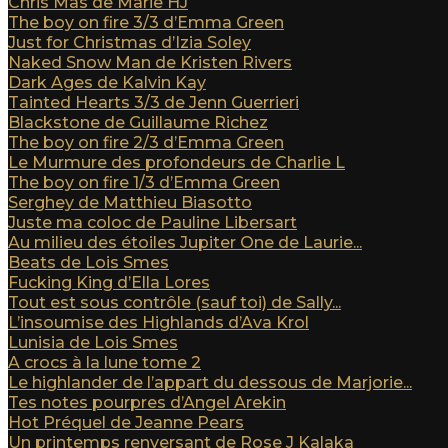
Chris Mas de Marie HJ
The boy on fire 3/3 d’Emma Green
Just for Christmas d’Izia Soley
Naked Snow Man de Kristen Rivers
Dark Ages de Kalvin Kay
Tainted Hearts 3/3 de Jenn Guerrieri
Blackstone de Guillaume Richez
The boy on fire 2/3 d’Emma Green
Le Murmure des profondeurs de Charlie L
The boy on fire 1/3 d’Emma Green
Serghey de Matthieu Biasotto
Juste ma coloc de Pauline Libersart
Au milieu des étoiles Jupiter One de Laurie...
Beats de Lois Smes
Fucking King d’Ella Lores
Tout est sous contrôle (sauf toi) de Sally...
L’insoumise des Highlands d’Ava Krol
Lunisia de Lois Smes
A crocs à la lune tome 2
Le highlander de l’appart du dessous de Marjorie...
Tes notes pourpres d’Angel Arekin
Hot Préquel de Jeanne Pears
Un printemps renversant de Rose J Kalaka