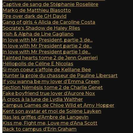
Captive de sang de Stéphanie Roselière
Marko de Matthieu Biasotto
Fire over dark de GH David
Gang of girls 4 Alicia de Caroline Costa
Socrate’s Shadow de Haley Riles
Irish & Alpha de Line Gagliano
In love with Mr President, partie 3 de...
In love with Mr President partie 2 de...
In love with Mr President partie 1 de...
Tainted hearts tome 2 de Jenn Guerrieri
Héliopolis de Céline E Nicolas
Si mon coeur s’affole de Kelilane Bee
Hunter la proie du chasseur de Pauline Libersart
If you wanna be my lover d’Emma Green
Section Némésis tome 2 de Charlie Genet
Fake boyfriend true lover d’Aurore Nox
À crocs à la lune de Lydia Walther
Campus Games de Chloe Wild et Amy Hopper
Kent son avatar et moi de Solène Layken
Bas les griffes d’Ambre de Langevin
Kiss me, Fight me, Love me d’Ana Scott
Back to campus d’Erin Graham