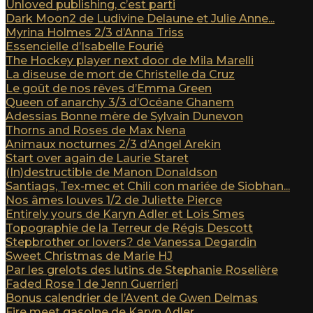
Unloved publishing, c’est parti
Dark Moon2 de Ludivine Delaune et Julie Anne...
Myrina Holmes 2/3 d’Anna Triss
Essencielle d’Isabelle Fourié
The Hockey player next door de Mila Marelli
La diseuse de mort de Christelle da Cruz
Le goût de nos rêves d’Emma Green
Queen of anarchy 3/3 d’Océane Ghanem
Adessias Bonne mère de Sylvain Dunevon
Thorns and Roses de Max Nena
Animaux nocturnes 2/3 d’Angel Arekin
Start over again de Laurie Staret
(In)destructible de Manon Donaldson
Santiags, Tex-mec et Chili con mariée de Siobhan...
Nos âmes louves 1/2 de Juliette Pierce
Entirely yours de Karyn Adler et Lois Smes
Topographie de la Terreur de Régis Descott
Stepbrother or lovers? de Vanessa Degardin
Sweet Christmas de Marie HJ
Par les grelots des lutins de Stephanie Roselière
Faded Rose 1 de Jenn Guerrieri
Bonus calendrier de l’Avent de Gwen Delmas
Fire meet gasolne de Karyn Adler