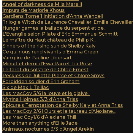
Angel of darkness de Mila Marelli
Impurs de Marjorie Khous
Gardiens Tome 1 Initiation d’Anna Wendell
Trilogie Witch de Laurence Chevallier, Emilie Chevallier e
Hunger games la ballade du serpent et de...
L’Evangile selon Pilate d’Eric Emmanuel Schmitt
Le maître du Haut château de Philip K...
Sinners of the rising sun de Shelby Kaly
Ce qui nous rend vivants d’Emma Green
Vampire de Pauline Libersart
Minuit et demi d’Ewa Rau et Lia Rose
Le tarot du solstice de Chloé Ernest
Reckless de Juliette Pierce et Chlore Smys
Forbidden soldier d’Erin Graham
Six de Max L Telliac
Les MacCoy 3/6 la louve et le glaive...
Myrina Holmes 3/3 d’Anna Triss
Epicure’s Temptation de Shelby Kaly et Anna Triss
Les MacCoy 2/6 l’Ours et le taureau d’Alexiane...
Les Mac Coy1/6 d’Alexiane Thill
More than anything d’Ellie Jade
Animaux nocturnes 3/3 d’Angel Arekin