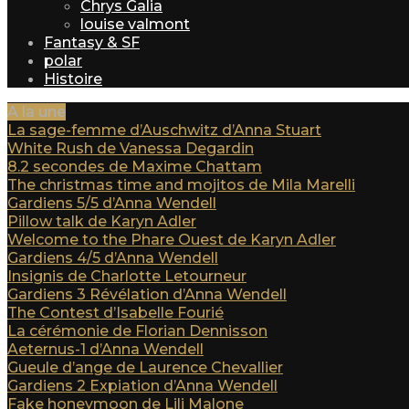
Chrys Galia
louise valmont
Fantasy & SF
polar
Histoire
A la une
La sage-femme d’Auschwitz d’Anna Stuart
White Rush de Vanessa Degardin
8.2 secondes de Maxime Chattam
The christmas time and mojitos de Mila Marelli
Gardiens 5/5 d’Anna Wendell
Pillow talk de Karyn Adler
Welcome to the Phare Ouest de Karyn Adler
Gardiens 4/5 d’Anna Wendell
Insignis de Charlotte Letourneur
Gardiens 3 Révélation d’Anna Wendell
The Contest d’Isabelle Fourié
La cérémonie de Florian Dennisson
Aeternus-1 d’Anna Wendell
Gueule d’ange de Laurence Chevallier
Gardiens 2 Expiation d’Anna Wendell
Fake honeymoon de Lili Malone