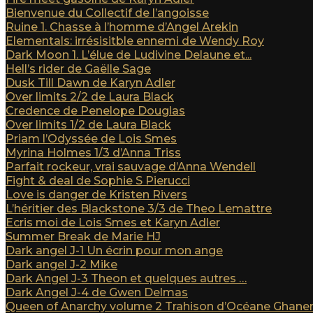
Bienvenue du Collectif de l’angoisse
Ruine 1. Chasse à l’homme d’Angel Arekin
Elementals: irrésisitble ennemi de Wendy Roy
Dark Moon 1. L’élue de Ludivine Delaune et...
Hell’s rider de Gaëlle Sage
Dusk Till Dawn de Karyn Adler
Over limits 2/2 de Laura Black
Credence de Penelope Douglas
Over limits 1/2 de Laura Black
Priam l’Odyssée de Lois Smes
Myrina Holmes 1/3 d’Anna Triss
Parfait rockeur, vrai sauvage d’Anna Wendell
Fight & deal de Sophie S Pierucci
Love is danger de Kristen Rivers
L’héritier des Blackstone 3/3 de Theo Lemattre
Ecris moi de Lois Smes et Karyn Adler
Summer Break de Marie HJ
Dark angel J-1 Un écrin pour mon ange
Dark angel J-2 Mike
Dark Angel J-3 Theon et quelques autres …
Dark Angel J-4 de Gwen Delmas
Queen of Anarchy volume 2 Trahison d’Océane Ghan