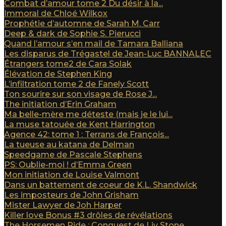
Combat d’amour tome 2 Du désir à la...
Immoral de Chloé Wilkox
Prophétie d’automne de Sarah M. Carr
Deep & dark de Sophie S. Pierucci
Quand l’amour s’en mail de Tamara Balliana
Les disparus de Trégastel de Jean-Luc BANNALEC
Étrangers tome2 de Cara Solak
Élévation de Stephen King
L’infiltration tome 2 de Fanely Scott
Ton sourire sur son visage de Rose J...
The initiation d’Erin Graham
Ma belle-mère me déteste (mais je le lui...
La muse tatouée de Kent Harrington
Agence 42: tome 1 : Terrans de François...
La tueuse au katana de Delman
Speedgame de Pascale Stephens
PS: Oublie-moi ! d’Emma Green
Mon initiation de Louise Valmont
Dans un battement de coeur de K.L. Shandwick
Les imposteurs de John Grisham
Mister Lawyer de Joh Harper
Killer love Bonus #3 drôles de révélations
The Horsemen Ride : Conquest de Liv Stone