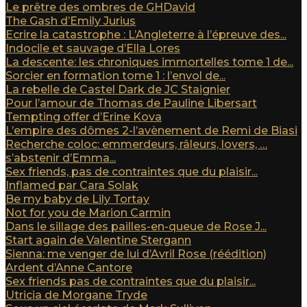
Le prêtre des ombres de GHDavid
The Gash d’Emily Jurius
Ecrire la catastrophe : L’Angleterre à l’épreuve des...
Indocile et sauvage d’Ella Lores
La descente: les chroniques immortelles tome 1 de...
Sorcier en formation tome 1 : l’envol de...
La rebelle de Castel Dark de JC Staignier
Pour l’amour de Thomas de Pauline Libersart
Tempting offer d’Erine Kova
L’empire des dômes 2-l’avènement de Remi de Biasi
Recherche coloc: emmerdeurs, râleurs, lovers, …
s’abstenir d’Emma...
Sex friends, pas de contraintes que du plaisir...
Inflamed par Cara Solak
Be my baby de Lily Tortay
Not for you de Marion Carmin
Dans le sillage des pailles-en-queue de Rose J...
Start again de Valentine Stergann
Sienna: me venger de lui d’Avril Rose (réédition)
Ardent d’Anne Cantore
Sex friends pas de contraintes que du plaisir...
Utricia de Morgane Tryde