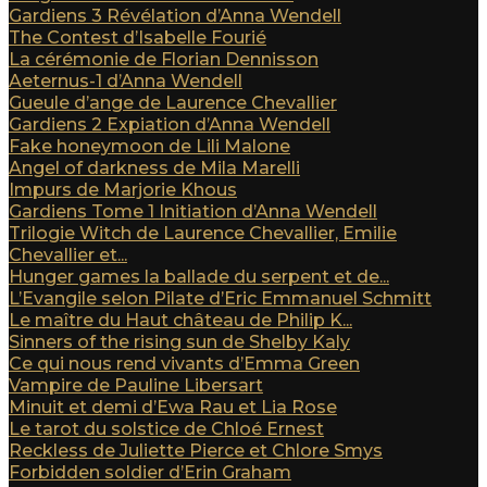
Gardiens 3 Révélation d’Anna Wendell
The Contest d’Isabelle Fourié
La cérémonie de Florian Dennisson
Aeternus-1 d’Anna Wendell
Gueule d’ange de Laurence Chevallier
Gardiens 2 Expiation d’Anna Wendell
Fake honeymoon de Lili Malone
Angel of darkness de Mila Marelli
Impurs de Marjorie Khous
Gardiens Tome 1 Initiation d’Anna Wendell
Trilogie Witch de Laurence Chevallier, Emilie
Chevallier et...
Hunger games la ballade du serpent et de...
L’Evangile selon Pilate d’Eric Emmanuel Schmitt
Le maître du Haut château de Philip K...
Sinners of the rising sun de Shelby Kaly
Ce qui nous rend vivants d’Emma Green
Vampire de Pauline Libersart
Minuit et demi d’Ewa Rau et Lia Rose
Le tarot du solstice de Chloé Ernest
Reckless de Juliette Pierce et Chlore Smys
Forbidden soldier d’Erin Graham