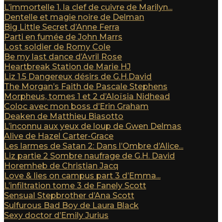
L’immortelle 1. la clef de cuivre de Marilyn...
Dentelle et magie noire de Delman
Big Little Secret d’Anne Ferra
Parti en fumée de John Marrs
Lost soldier de Romy Cole
Be my last dance d’Avril Rose
Heartbreak Station de Marie HJ
Liz 1.5 Dangereux désirs de G.H.David
The Morgan’s Faith de Pascale Stephens
Morpheus, tomes 1 et 2 d’Aloïsia Nidhead
Coloc avec mon boss d’Erin Graham
Deaken de Matthieu Biasotto
L’inconnu aux yeux de loup de Gwen Delmas
Alive de Hazel Carter-Grace
Les larmes de Satan 2: Dans l’Ombre d’Alice...
Liz partie 2 Sombre naufrage de G.H. David
Horemheb de Christian Jacq
Love & lies on campus part 3 d’Emma...
L’infiltration tome 3 de Fanely Scott
Sensual Stepbrother d’Ana Scott
Sulfurous Bad Boy de Laura Black
Sexy doctor d’Emily Jurius