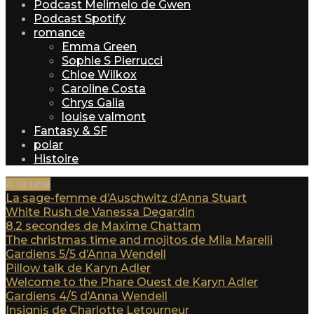
Podcast Melimelo de Gwen
Podcast Spotify
romance
Emma Green
Sophie S Pierrucci
Chloe Wilkox
Caroline Costa
Chrys Galia
louise valmont
Fantasy & SF
polar
Histoire
A la une
La sage-femme d’Auschwitz d’Anna Stuart
White Rush de Vanessa Degardin
8.2 secondes de Maxime Chattam
The christmas time and mojitos de Mila Marelli
Gardiens 5/5 d’Anna Wendell
Pillow talk de Karyn Adler
Welcome to the Phare Ouest de Karyn Adler
Gardiens 4/5 d’Anna Wendell
Insignis de Charlotte Letourneur