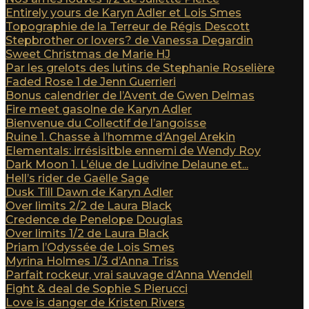
Entirely yours de Karyn Adler et Lois Smes
Topographie de la Terreur de Régis Descott
Stepbrother or lovers? de Vanessa Degardin
Sweet Christmas de Marie HJ
Par les grelots des lutins de Stephanie Roselière
Faded Rose 1 de Jenn Guerrieri
Bonus calendrier de l’Avent de Gwen Delmas
Fire meet gasolne de Karyn Adler
Bienvenue du Collectif de l’angoisse
Ruine 1. Chasse à l’homme d’Angel Arekin
Elementals: irrésisitble ennemi de Wendy Roy
Dark Moon 1. L’élue de Ludivine Delaune et...
Hell’s rider de Gaëlle Sage
Dusk Till Dawn de Karyn Adler
Over limits 2/2 de Laura Black
Credence de Penelope Douglas
Over limits 1/2 de Laura Black
Priam l’Odyssée de Lois Smes
Myrina Holmes 1/3 d’Anna Triss
Parfait rockeur, vrai sauvage d’Anna Wendell
Fight & deal de Sophie S Pierucci
Love is danger de Kristen Rivers