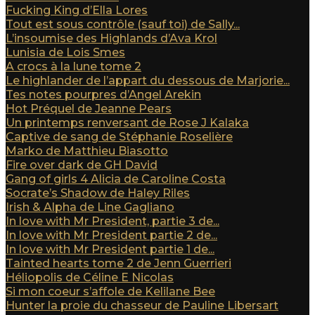
Fucking King d’Ella Lores
Tout est sous contrôle (sauf toi) de Sally...
L’insoumise des Highlands d’Ava Krol
Lunisia de Lois Smes
A crocs à la lune tome 2
Le highlander de l’appart du dessous de Marjorie...
Tes notes pourpres d’Angel Arekin
Hot Préquel de Jeanne Pears
Un printemps renversant de Rose J Kalaka
Captive de sang de Stéphanie Roselière
Marko de Matthieu Biasotto
Fire over dark de GH David
Gang of girls 4 Alicia de Caroline Costa
Socrate’s Shadow de Haley Riles
Irish & Alpha de Line Gagliano
In love with Mr President, partie 3 de...
In love with Mr President partie 2 de...
In love with Mr President partie 1 de...
Tainted hearts tome 2 de Jenn Guerrieri
Héliopolis de Céline E Nicolas
Si mon coeur s’affole de Kelilane Bee
Hunter la proie du chasseur de Pauline Libersart