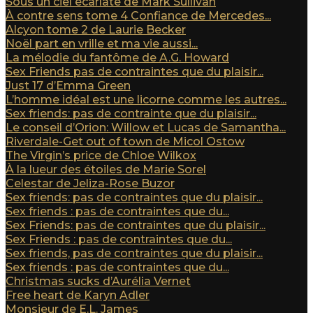
Sous un ciel écarlate de Mark Sullivan
À contre sens tome 4 Confiance de Mercedes...
Alcyon tome 2 de Laurie Becker
Noël part en vrille et ma vie aussi...
La mélodie du fantôme de A.G. Howard
Sex Friends pas de contraintes que du plaisir...
Just 17 d’Emma Green
L’homme idéal est une licorne comme les autres...
Sex friends: pas de contrainte que du plaisir...
Le conseil d’Orion: Willow et Lucas de Samantha...
Riverdale-Get out of town de Micol Ostow
The Virgin’s price de Chloe Wilkox
À la lueur des étoiles de Marie Sorel
Celestar de Jeliza-Rose Buzor
Sex friends: pas de contraintes que du plaisir...
Sex friends : pas de contraintes que du...
Sex Friends: pas de contraintes que du plaisir...
Sex Friends : pas de contraintes que du...
Sex friends, pas de contraintes que du plaisir...
Sex friends : pas de contraintes que du...
Christmas sucks d’Aurélia Vernet
Free heart de Karyn Adler
Monsieur de E.L. James