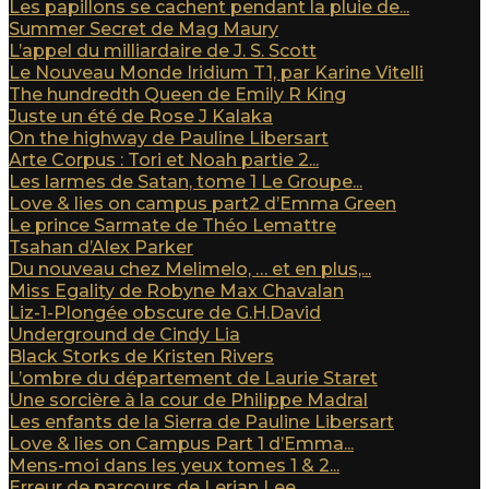
Les papillons se cachent pendant la pluie de...
Summer Secret de Mag Maury
L’appel du milliardaire de J. S. Scott
Le Nouveau Monde Iridium T1, par Karine Vitelli
The hundredth Queen de Emily R King
Juste un été de Rose J Kalaka
On the highway de Pauline Libersart
Arte Corpus : Tori et Noah partie 2...
Les larmes de Satan, tome 1 Le Groupe...
Love & lies on campus part2 d’Emma Green
Le prince Sarmate de Théo Lemattre
Tsahan d’Alex Parker
Du nouveau chez Melimelo, … et en plus,...
Miss Egality de Robyne Max Chavalan
Liz-1-Plongée obscure de G.H.David
Underground de Cindy Lia
Black Storks de Kristen Rivers
L’ombre du département de Laurie Staret
Une sorcière à la cour de Philippe Madral
Les enfants de la Sierra de Pauline Libersart
Love & lies on Campus Part 1 d’Emma...
Mens-moi dans les yeux tomes 1 & 2...
Erreur de parcours de Lerian Lee