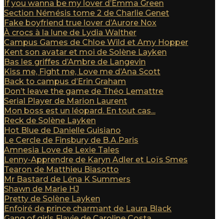
If you wanna be my lover d’Emma Green
Section Némésis tome 2 de Charlie Genet
Fake boyfriend true lover d’Aurore Nox
À crocs à la lune de Lydia Walther
Campus Games de Chloe Wild et Amy Hopper
Kent son avatar et moi de Solène Layken
Bas les griffes d’Ambre de Langevin
Kiss me, Fight me, Love me d’Ana Scott
Back to campus d’Erin Graham
Don’t leave the game de Théo Lemattre
Serial Player de Marion Laurent
Mon boss est un léopard. En tout cas...
Reck de Solène Layken
Hot Blue de Danielle Guisiano
Le Cercle de Finsbury de B.A.Paris
Amnesia Love de Lexie Tales
Lenny-Apprendre de Karyn Adler et Loïs Smes
Tearon de Matthieu Biasotto
Mr Bastard de Léna K Summers
Shawn de Marie HJ
Pretty de Solène Layken
Enfoiré de prince charmant de Laura Black
Gang of girls Flavie de Caroline Costa