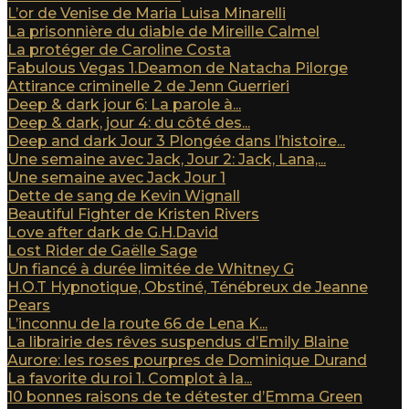
L’or de Venise de Maria Luisa Minarelli
La prisonnière du diable de Mireille Calmel
La protéger de Caroline Costa
Fabulous Vegas 1.Deamon de Natacha Pilorge
Attirance criminelle 2 de Jenn Guerrieri
Deep & dark jour 6: La parole à...
Deep & dark, jour 4: du côté des...
Deep and dark Jour 3 Plongée dans l’histoire...
Une semaine avec Jack, Jour 2: Jack, Lana,...
Une semaine avec Jack Jour 1
Dette de sang de Kevin Wignall
Beautiful Fighter de Kristen Rivers
Love after dark de G.H.David
Lost Rider de Gaëlle Sage
Un fiancé à durée limitée de Whitney G
H.O.T Hypnotique, Obstiné, Ténébreux de Jeanne
Pears
L’inconnu de la route 66 de Lena K...
La librairie des rêves suspendus d’Emily Blaine
Aurore: les roses pourpres de Dominique Durand
La favorite du roi 1. Complot à la...
10 bonnes raisons de te détester d’Emma Green