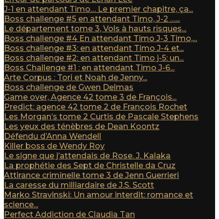
J-1 en attendant Timo… Le premier chapitre, ça...
Boss challenge #5 en attendant Timo, J-2 …...
Le département tome 3, Vols à hauts risques...
Boss challenge #4 En attendant Timo J-3 Timo,...
Boss challenge #3: en attendant Timo J-4 et...
Boss challenge #2: en attendant Timo j-5: un...
Boss Challenge #1 : en attendant Timo J-6...
Arte Corpus : Tori et Noah de Jenny...
Boss challenge de Gwen Delmas
Game over, Agence 42 tome 3 de François...
Predict: agence 42 tome 2 de François Rochet
Les Morgan’s tome 2 Curtis de Pascale Stephens
Les yeux des ténèbres de Dean Koontz
Défendu d’Anna Wendell
Killer boss de Wendy Roy
Le signe que j’attendais de Rose. J. Kalaka
La prophétie des Sept de Christelle da Cruz
Attirance criminelle tome 3 de Jenn Guerrieri
La caresse du milliardaire de J.S. Scott
Marko Stravinski: Un amour interdit: romance et
science...
Perfect Addiction de Claudia Tan