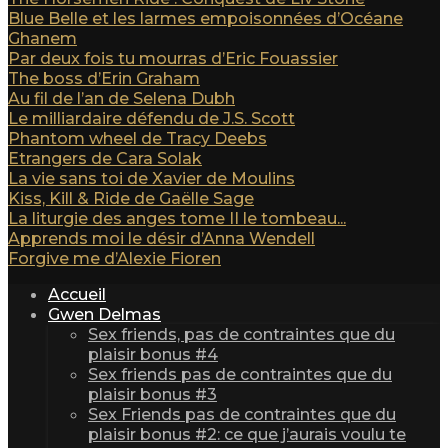
Blue Belle et les larmes empoisonnées d’Océane
Ghanem
Par deux fois tu mourras d’Eric Fouassier
The boss d’Erin Graham
Au fil de l’an de Selena Dubh
Le milliardaire défendu de J.S. Scott
Phantom wheel de Tracy Deebs
Etrangers de Cara Solak
La vie sans toi de Xavier de Moulins
Kiss, Kill & Ride de Gaëlle Sage
La liturgie des anges tome II le tombeau...
Apprends moi le désir d’Anna Wendell
Forgive me d’Alexie Fioren
Accueil
Gwen Delmas
Sex friends, pas de contraintes que du
plaisir bonus #4
Sex friends pas de contraintes que du
plaisir bonus #3
Sex Friends pas de contraintes que du
plaisir bonus #2: ce que j’aurais voulu te