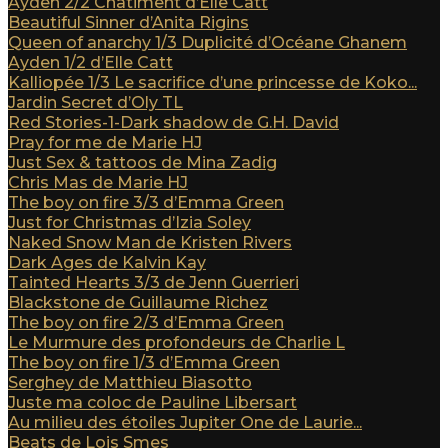
Ayden 2/2 Châtiment d’Elle Catt
Beautiful Sinner d’Anita Rigins
Queen of anarchy 1/3 Duplicité d’Océane Ghanem
Ayden 1/2 d’Elle Catt
Kalliopée 1/3 Le sacrifice d’une princesse de Koko...
Jardin Secret d’Oly TL
Red Stories-1-Dark shadow de G.H. David
Pray for me de Marie HJ
Just Sex & tattoos de Mina Zadig
Chris Mas de Marie HJ
The boy on fire 3/3 d’Emma Green
Just for Christmas d’Izia Soley
Naked Snow Man de Kristen Rivers
Dark Ages de Kalvin Kay
Tainted Hearts 3/3 de Jenn Guerrieri
Blackstone de Guillaume Richez
The boy on fire 2/3 d’Emma Green
Le Murmure des profondeurs de Charlie L
The boy on fire 1/3 d’Emma Green
Serghey de Matthieu Biasotto
Juste ma coloc de Pauline Libersart
Au milieu des étoiles Jupiter One de Laurie...
Beats de Lois Smes