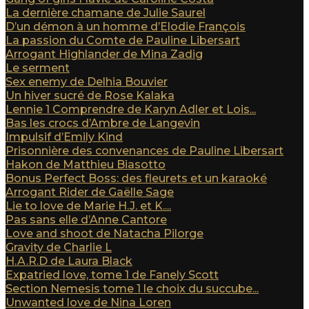
La dernière chamane de Julie Saurel
D’un démon à un homme d’Elodie François
La passion du Comte de Pauline Libersart
Arrogant Highlander de Mina Zadig
Le serment
Sex enemy de Delhia Bouvier
Un hiver sucré de Rose Kalaka
Lennie 1 Comprendre de Karyn Adler et Lois...
Bas les crocs d’Ambre de Langevin
Impulsif d’Emily Kind
Prisonnière des convenances de Pauline Libersart
Hakon de Matthieu Biasotto
Bonus Perfect Boss: des fleurets et un karaoké
Arrogant Rider de Gaëlle Sage
Lie to love de Marie H.J. et K....
Pas sans elle d’Anne Cantore
Love and shoot de Natacha Pilorge
Gravity de Charlie L
H.A.R.D de Laura Black
Expatried love, tome 1 de Fanely Scott
Section Nemesis tome 1 le choix du succube...
Unwanted love de Nina Loren