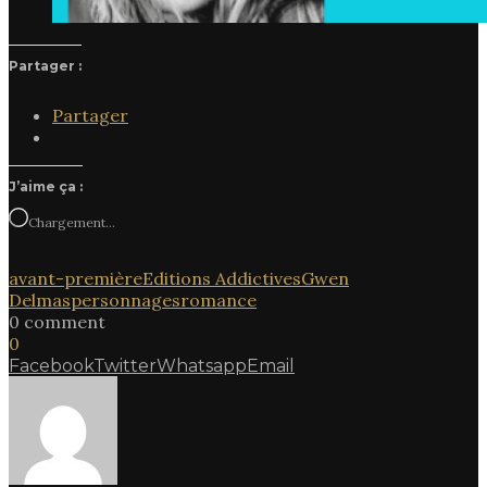
Partager :
Partager
J’aime ça :
Chargement…
avant-première
Editions Addictives
Gwen
Delmas
personnages
romance
0 comment
0
Facebook
Twitter
Whatsapp
Email