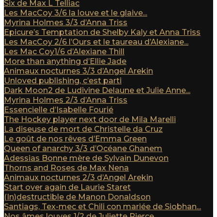
Six de Max L Telliac
Les MacCoy 3/6 la louve et le glaive...
Myrina Holmes 3/3 d’Anna Triss
Epicure’s Temptation de Shelby Kaly et Anna Triss
Les MacCoy 2/6 l’Ours et le taureau d’Alexiane...
Les Mac Coy1/6 d’Alexiane Thill
More than anything d’Ellie Jade
Animaux nocturnes 3/3 d’Angel Arekin
Unloved publishing, c’est parti
Dark Moon2 de Ludivine Delaune et Julie Anne...
Myrina Holmes 2/3 d’Anna Triss
Essencielle d’Isabelle Fourié
The Hockey player next door de Mila Marelli
La diseuse de mort de Christelle da Cruz
Le goût de nos rêves d’Emma Green
Queen of anarchy 3/3 d’Océane Ghanem
Adessias Bonne mère de Sylvain Dunevon
Thorns and Roses de Max Nena
Animaux nocturnes 2/3 d’Angel Arekin
Start over again de Laurie Staret
(In)destructible de Manon Donaldson
Santiags, Tex-mec et Chili con mariée de Siobhan...
Nos âmes louves 1/2 de Juliette Pierce