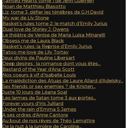
Tainted Hearts tome 1 de Jenn Guerrieri
Noan de Matthieu Biasotto
Liz, tome 3, défier les ténèbres de G.H.David
My war de Liv Stone
Basket’s rules tome 2: le match d’Emily Jurius
Dual love de Shirley J. Owens
Le théâtre de Venise de Maria Luisa Minarelli
Obsess me de Laura Black
Basket’s rules: la Reprise d’Emily Jurius
Tatoo me love de Lily Tortay
Jeux divins de Pauline Libersart
Deep desires : la romance dont vous êtes...
Bastard of the Year d’Ana Scott
Nos coeurs à vif d’Isabelle Louis
La malédiction des Atuas de Laure Allard d’Adelsky...
Sex friends or sex enemies ? de Kristen...
Juste 10 jours de Léana Soal
Les larmes de Satan tome 3 aux portes...
Forever yours d’Iris Julliard
Under the rain d’Emma S James
A ses ordres d’Anne Cantore
Au bout de nos rêves de Théo Lemattre
De la nuit à la lumière de Caroline...