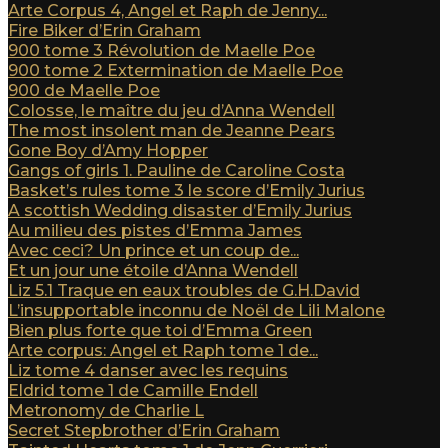
Arte Corpus 4, Angel et Raph de Jenny...
Fire Biker d’Erin Graham
900 tome 3 Révolution de Maelle Poe
900 tome 2 Extermination de Maelle Poe
900 de Maelle Poe
Colosse, le maître du jeu d’Anna Wendell
The most insolent man de Jeanne Pears
Gone Boy d’Amy Hopper
Gangs of girls 1. Pauline de Caroline Costa
Basket’s rules tome 3 le score d’Emily Jurius
A scottish Wedding disaster d’Emily Jurius
Au milieu des pistes d’Emma James
Avec ceci? Un prince et un coup de...
Et un jour une étoile d’Anna Wendell
Liz 5.1 Traque en eaux troubles de G.H.David
L’insupportable inconnu de Noël de Lili Malone
Bien plus forte que toi d’Emma Green
Arte corpus: Angel et Raph tome 1 de...
Liz tome 4 danser avec les requins
Eldrid tome 1 de Camille Endell
Metronomy de Charlie L
Secret Stepbrother d’Erin Graham