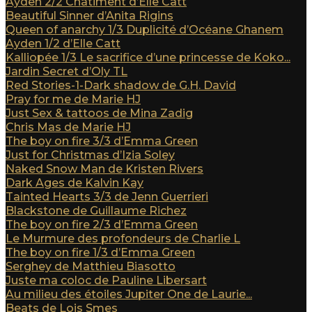
Ayden 2/2 Châtiment d’Elle Catt
Beautiful Sinner d’Anita Rigins
Queen of anarchy 1/3 Duplicité d’Océane Ghanem
Ayden 1/2 d’Elle Catt
Kalliopée 1/3 Le sacrifice d’une princesse de Koko...
Jardin Secret d’Oly TL
Red Stories-1-Dark shadow de G.H. David
Pray for me de Marie HJ
Just Sex & tattoos de Mina Zadig
Chris Mas de Marie HJ
The boy on fire 3/3 d’Emma Green
Just for Christmas d’Izia Soley
Naked Snow Man de Kristen Rivers
Dark Ages de Kalvin Kay
Tainted Hearts 3/3 de Jenn Guerrieri
Blackstone de Guillaume Richez
The boy on fire 2/3 d’Emma Green
Le Murmure des profondeurs de Charlie L
The boy on fire 1/3 d’Emma Green
Serghey de Matthieu Biasotto
Juste ma coloc de Pauline Libersart
Au milieu des étoiles Jupiter One de Laurie...
Beats de Lois Smes