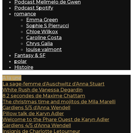
Podcast Melimelo de Gwen
Podcast Spotify
romance
Emma Green
Sophie S Pierrucci
Chloe Wilkox
Caroline Costa
Chrys Galia
louise valmont
Fantasy & SF
polar
Histoire
A la une
La sage-femme d’Auschwitz d’Anna Stuart
White Rush de Vanessa Degardin
8.2 secondes de Maxime Chattam
The christmas time and mojitos de Mila Marelli
Gardiens 5/5 d’Anna Wendell
Pillow talk de Karyn Adler
Welcome to the Phare Ouest de Karyn Adler
Gardiens 4/5 d’Anna Wendell
Insignis de Charlotte Letourneur