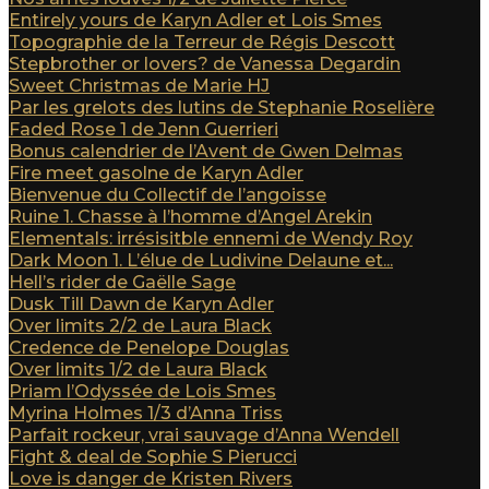
Entirely yours de Karyn Adler et Lois Smes
Topographie de la Terreur de Régis Descott
Stepbrother or lovers? de Vanessa Degardin
Sweet Christmas de Marie HJ
Par les grelots des lutins de Stephanie Roselière
Faded Rose 1 de Jenn Guerrieri
Bonus calendrier de l’Avent de Gwen Delmas
Fire meet gasolne de Karyn Adler
Bienvenue du Collectif de l’angoisse
Ruine 1. Chasse à l’homme d’Angel Arekin
Elementals: irrésisitble ennemi de Wendy Roy
Dark Moon 1. L’élue de Ludivine Delaune et...
Hell’s rider de Gaëlle Sage
Dusk Till Dawn de Karyn Adler
Over limits 2/2 de Laura Black
Credence de Penelope Douglas
Over limits 1/2 de Laura Black
Priam l’Odyssée de Lois Smes
Myrina Holmes 1/3 d’Anna Triss
Parfait rockeur, vrai sauvage d’Anna Wendell
Fight & deal de Sophie S Pierucci
Love is danger de Kristen Rivers