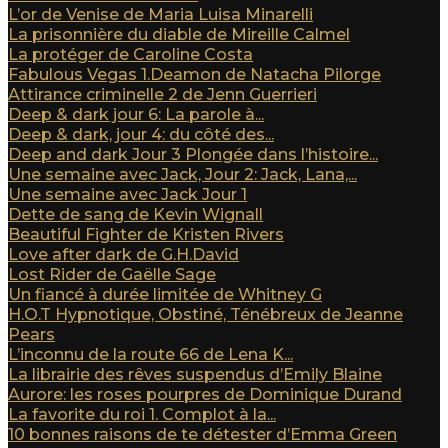
L’or de Venise de Maria Luisa Minarelli
La prisonnière du diable de Mireille Calmel
La protéger de Caroline Costa
Fabulous Vegas 1.Deamon de Natacha Pilorge
Attirance criminelle 2 de Jenn Guerrieri
Deep & dark jour 6: La parole à...
Deep & dark, jour 4: du côté des...
Deep and dark Jour 3 Plongée dans l’histoire...
Une semaine avec Jack, Jour 2: Jack, Lana,...
Une semaine avec Jack Jour 1
Dette de sang de Kevin Wignall
Beautiful Fighter de Kristen Rivers
Love after dark de G.H.David
Lost Rider de Gaëlle Sage
Un fiancé à durée limitée de Whitney G
H.O.T Hypnotique, Obstiné, Ténébreux de Jeanne
Pears
L’inconnu de la route 66 de Lena K...
La librairie des rêves suspendus d’Emily Blaine
Aurore: les roses pourpres de Dominique Durand
La favorite du roi 1. Complot à la...
10 bonnes raisons de te détester d’Emma Green