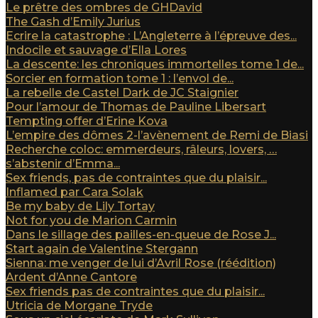
Le prêtre des ombres de GHDavid
The Gash d’Emily Jurius
Ecrire la catastrophe : L’Angleterre à l’épreuve des...
Indocile et sauvage d’Ella Lores
La descente: les chroniques immortelles tome 1 de...
Sorcier en formation tome 1 : l’envol de...
La rebelle de Castel Dark de JC Staignier
Pour l’amour de Thomas de Pauline Libersart
Tempting offer d’Erine Kova
L’empire des dômes 2-l’avènement de Remi de Biasi
Recherche coloc: emmerdeurs, râleurs, lovers, …
s’abstenir d’Emma...
Sex friends, pas de contraintes que du plaisir...
Inflamed par Cara Solak
Be my baby de Lily Tortay
Not for you de Marion Carmin
Dans le sillage des pailles-en-queue de Rose J...
Start again de Valentine Stergann
Sienna: me venger de lui d’Avril Rose (réédition)
Ardent d’Anne Cantore
Sex friends pas de contraintes que du plaisir...
Utricia de Morgane Tryde