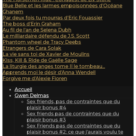
Blue Belle et les larmes empoisonnées d’Océane
Ghanem
Par deux fois tu mourras d’Eric Fouassier
The boss d’Erin Graham
Au fil de l’an de Selena Dubh
Le milliardaire défendu de J.S. Scott
Phantom wheel de Tracy Deebs
Etrangers de Cara Solak
La vie sans toi de Xavier de Moulins
Kiss, Kill & Ride de Gaëlle Sage
La liturgie des anges tome II le tombeau...
Apprends moi le désir d’Anna Wendell
Forgive me d’Alexie Fioren
Accueil
Gwen Delmas
Sex friends, pas de contraintes que du
plaisir bonus #4
Sex friends pas de contraintes que du
plaisir bonus #3
Sex Friends pas de contraintes que du
plaisir bonus #2: ce que j’aurais voulu te