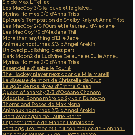
Six de Max L Telliac
Les MacCoy 3/6 la louve et le glaive...
Myrina Holmes 3/3 d’Anna Triss
Epicure’s Temptation de Shelby Kaly et Anna Triss
Les MacCoy 2/6 l’Ours et le taureau d’Alexiane...
Les Mac Coy1/6 d’Alexiane Thill
More than anything d’Ellie Jade
Animaux nocturnes 3/3 d’Angel Arekin
Unloved publishing, c’est parti
Dark Moon2 de Ludivine Delaune et Julie Anne...
Myrina Holmes 2/3 d’Anna Triss
Essencielle d’Isabelle Fourié
The Hockey player next door de Mila Marelli
La diseuse de mort de Christelle da Cruz
Le goût de nos rêves d’Emma Green
Queen of anarchy 3/3 d’Océane Ghanem
Adessias Bonne mère de Sylvain Dunevon
Thorns and Roses de Max Nena
Animaux nocturnes 2/3 d’Angel Arekin
Start over again de Laurie Staret
(In)destructible de Manon Donaldson
Santiags, Tex-mec et Chili con mariée de Siobhan...
Nos âmes louves 1/2 de Juliette Pierce