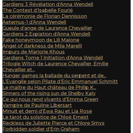
Gardiens 3 Révélation d’Anna Wendell
The Contest d’Isabelle Fourié
La cérémonie de Florian Dennisson
Aeternus-1 d’Anna Wendell
Gueule d’ange de Laurence Chevallier
Gardiens 2 Expiation d’Anna Wendell
Fake honeymoon de Lili Malone
Angel of darkness de Mila Marelli
Impurs de Marjorie Khous
Gardiens Tome 1 Initiation d’Anna Wendell
Trilogie Witch de Laurence Chevallier, Emilie
Chevallier et...
Hunger games la ballade du serpent et de...
L’Evangile selon Pilate d’Eric Emmanuel Schmitt
Le maître du Haut château de Philip K...
Sinners of the rising sun de Shelby Kaly
Ce qui nous rend vivants d’Emma Green
Vampire de Pauline Libersart
Minuit et demi d’Ewa Rau et Lia Rose
Le tarot du solstice de Chloé Ernest
Reckless de Juliette Pierce et Chlore Smys
Forbidden soldier d’Erin Graham