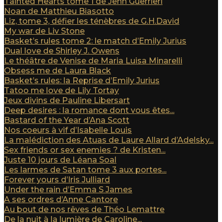
Tainted Hearts tome 1 de Jenn Guerrieri
Noan de Matthieu Biasotto
Liz, tome 3, défier les ténèbres de G.H.David
My war de Liv Stone
Basket’s rules tome 2: le match d’Emily Jurius
Dual love de Shirley J. Owens
Le théâtre de Venise de Maria Luisa Minarelli
Obsess me de Laura Black
Basket’s rules: la Reprise d’Emily Jurius
Tatoo me love de Lily Tortay
Jeux divins de Pauline Libersart
Deep desires : la romance dont vous êtes...
Bastard of the Year d’Ana Scott
Nos coeurs à vif d’Isabelle Louis
La malédiction des Atuas de Laure Allard d’Adelsky...
Sex friends or sex enemies ? de Kristen...
Juste 10 jours de Léana Soal
Les larmes de Satan tome 3 aux portes...
Forever yours d’Iris Julliard
Under the rain d’Emma S James
A ses ordres d’Anne Cantore
Au bout de nos rêves de Théo Lemattre
De la nuit à la lumière de Caroline...