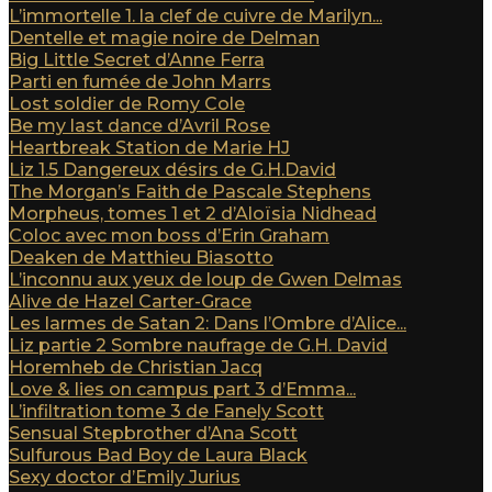
L’immortelle 1. la clef de cuivre de Marilyn...
Dentelle et magie noire de Delman
Big Little Secret d’Anne Ferra
Parti en fumée de John Marrs
Lost soldier de Romy Cole
Be my last dance d’Avril Rose
Heartbreak Station de Marie HJ
Liz 1.5 Dangereux désirs de G.H.David
The Morgan’s Faith de Pascale Stephens
Morpheus, tomes 1 et 2 d’Aloïsia Nidhead
Coloc avec mon boss d’Erin Graham
Deaken de Matthieu Biasotto
L’inconnu aux yeux de loup de Gwen Delmas
Alive de Hazel Carter-Grace
Les larmes de Satan 2: Dans l’Ombre d’Alice...
Liz partie 2 Sombre naufrage de G.H. David
Horemheb de Christian Jacq
Love & lies on campus part 3 d’Emma...
L’infiltration tome 3 de Fanely Scott
Sensual Stepbrother d’Ana Scott
Sulfurous Bad Boy de Laura Black
Sexy doctor d’Emily Jurius