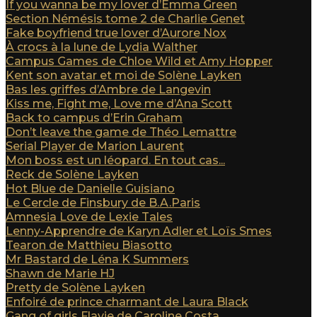
If you wanna be my lover d’Emma Green
Section Némésis tome 2 de Charlie Genet
Fake boyfriend true lover d’Aurore Nox
À crocs à la lune de Lydia Walther
Campus Games de Chloe Wild et Amy Hopper
Kent son avatar et moi de Solène Layken
Bas les griffes d’Ambre de Langevin
Kiss me, Fight me, Love me d’Ana Scott
Back to campus d’Erin Graham
Don’t leave the game de Théo Lemattre
Serial Player de Marion Laurent
Mon boss est un léopard. En tout cas...
Reck de Solène Layken
Hot Blue de Danielle Guisiano
Le Cercle de Finsbury de B.A.Paris
Amnesia Love de Lexie Tales
Lenny-Apprendre de Karyn Adler et Loïs Smes
Tearon de Matthieu Biasotto
Mr Bastard de Léna K Summers
Shawn de Marie HJ
Pretty de Solène Layken
Enfoiré de prince charmant de Laura Black
Gang of girls Flavie de Caroline Costa