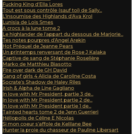
Fucking King d’Ella Lores
Tout est sous contrôle (sauf toi) de Sally...
L’insoumise des Highlands d’Ava Krol
Lunisia de Lois Smes
A crocs à la lune tome 2
Le highlander de l’appart du dessous de Marjorie...
Tes notes pourpres d’Angel Arekin
Hot Préquel de Jeanne Pears
Un printemps renversant de Rose J Kalaka
Captive de sang de Stéphanie Roselière
Marko de Matthieu Biasotto
Fire over dark de GH David
Gang of girls 4 Alicia de Caroline Costa
Socrate’s Shadow de Haley Riles
Irish & Alpha de Line Gagliano
In love with Mr President, partie 3 de...
In love with Mr President partie 2 de...
In love with Mr President partie 1 de...
Tainted hearts tome 2 de Jenn Guerrieri
Héliopolis de Céline E Nicolas
Si mon coeur s’affole de Kelilane Bee
Hunter la proie du chasseur de Pauline Libersart