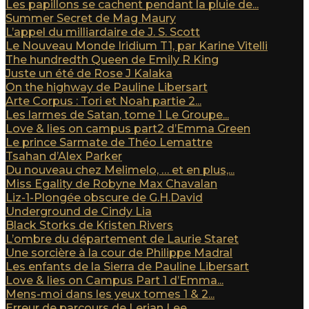
Les papillons se cachent pendant la pluie de...
Summer Secret de Mag Maury
L’appel du milliardaire de J. S. Scott
Le Nouveau Monde Iridium T1, par Karine Vitelli
The hundredth Queen de Emily R King
Juste un été de Rose J Kalaka
On the highway de Pauline Libersart
Arte Corpus : Tori et Noah partie 2...
Les larmes de Satan, tome 1 Le Groupe...
Love & lies on campus part2 d’Emma Green
Le prince Sarmate de Théo Lemattre
Tsahan d’Alex Parker
Du nouveau chez Melimelo, … et en plus,...
Miss Egality de Robyne Max Chavalan
Liz-1-Plongée obscure de G.H.David
Underground de Cindy Lia
Black Storks de Kristen Rivers
L’ombre du département de Laurie Staret
Une sorcière à la cour de Philippe Madral
Les enfants de la Sierra de Pauline Libersart
Love & lies on Campus Part 1 d’Emma...
Mens-moi dans les yeux tomes 1 & 2...
Erreur de parcours de Lerian Lee