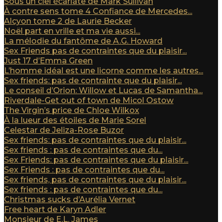
Sous un ciel écarlate de Mark Sullivan
À contre sens tome 4 Confiance de Mercedes...
Alcyon tome 2 de Laurie Becker
Noël part en vrille et ma vie aussi...
La mélodie du fantôme de A.G. Howard
Sex Friends pas de contraintes que du plaisir...
Just 17 d’Emma Green
L’homme idéal est une licorne comme les autres...
Sex friends: pas de contrainte que du plaisir...
Le conseil d’Orion: Willow et Lucas de Samantha...
Riverdale-Get out of town de Micol Ostow
The Virgin’s price de Chloe Wilkox
À la lueur des étoiles de Marie Sorel
Celestar de Jeliza-Rose Buzor
Sex friends: pas de contraintes que du plaisir...
Sex friends : pas de contraintes que du...
Sex Friends: pas de contraintes que du plaisir...
Sex Friends : pas de contraintes que du...
Sex friends, pas de contraintes que du plaisir...
Sex friends : pas de contraintes que du...
Christmas sucks d’Aurélia Vernet
Free heart de Karyn Adler
Monsieur de E.L. James