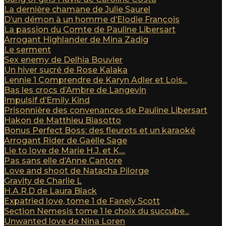
La dernière chamane de Julie Saurel
D’un démon à un homme d’Elodie François
La passion du Comte de Pauline Libersart
Arrogant Highlander de Mina Zadig
Le serment
Sex enemy de Delhia Bouvier
Un hiver sucré de Rose Kalaka
Lennie 1 Comprendre de Karyn Adler et Lois...
Bas les crocs d’Ambre de Langevin
Impulsif d’Emily Kind
Prisonnière des convenances de Pauline Libersart
Hakon de Matthieu Biasotto
Bonus Perfect Boss: des fleurets et un karaoké
Arrogant Rider de Gaëlle Sage
Lie to love de Marie H.J. et K....
Pas sans elle d’Anne Cantore
Love and shoot de Natacha Pilorge
Gravity de Charlie L
H.A.R.D de Laura Black
Expatried love, tome 1 de Fanely Scott
Section Nemesis tome 1 le choix du succube...
Unwanted love de Nina Loren