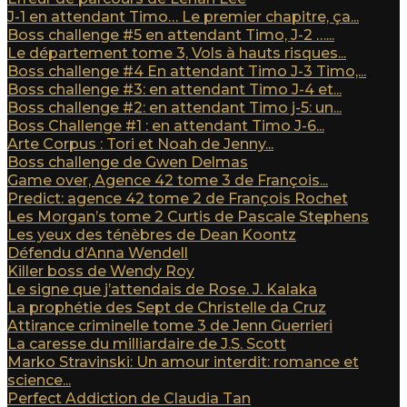
J-1 en attendant Timo… Le premier chapitre, ça...
Boss challenge #5 en attendant Timo, J-2 …...
Le département tome 3, Vols à hauts risques...
Boss challenge #4 En attendant Timo J-3 Timo,...
Boss challenge #3: en attendant Timo J-4 et...
Boss challenge #2: en attendant Timo j-5: un...
Boss Challenge #1 : en attendant Timo J-6...
Arte Corpus : Tori et Noah de Jenny...
Boss challenge de Gwen Delmas
Game over, Agence 42 tome 3 de François...
Predict: agence 42 tome 2 de François Rochet
Les Morgan’s tome 2 Curtis de Pascale Stephens
Les yeux des ténèbres de Dean Koontz
Défendu d’Anna Wendell
Killer boss de Wendy Roy
Le signe que j’attendais de Rose. J. Kalaka
La prophétie des Sept de Christelle da Cruz
Attirance criminelle tome 3 de Jenn Guerrieri
La caresse du milliardaire de J.S. Scott
Marko Stravinski: Un amour interdit: romance et
science...
Perfect Addiction de Claudia Tan