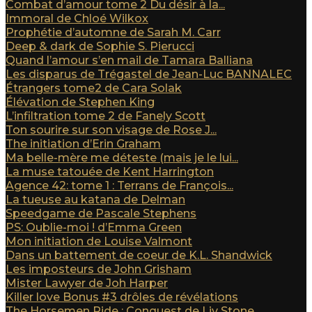
Combat d’amour tome 2 Du désir à la...
Immoral de Chloé Wilkox
Prophétie d’automne de Sarah M. Carr
Deep & dark de Sophie S. Pierucci
Quand l’amour s’en mail de Tamara Balliana
Les disparus de Trégastel de Jean-Luc BANNALEC
Étrangers tome2 de Cara Solak
Élévation de Stephen King
L’infiltration tome 2 de Fanely Scott
Ton sourire sur son visage de Rose J...
The initiation d’Erin Graham
Ma belle-mère me déteste (mais je le lui...
La muse tatouée de Kent Harrington
Agence 42: tome 1 : Terrans de François...
La tueuse au katana de Delman
Speedgame de Pascale Stephens
PS: Oublie-moi ! d’Emma Green
Mon initiation de Louise Valmont
Dans un battement de coeur de K.L. Shandwick
Les imposteurs de John Grisham
Mister Lawyer de Joh Harper
Killer love Bonus #3 drôles de révélations
The Horsemen Ride : Conquest de Liv Stone