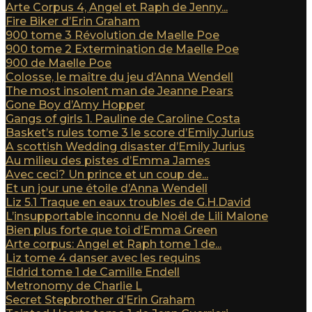
Arte Corpus 4, Angel et Raph de Jenny...
Fire Biker d’Erin Graham
900 tome 3 Révolution de Maelle Poe
900 tome 2 Extermination de Maelle Poe
900 de Maelle Poe
Colosse, le maître du jeu d’Anna Wendell
The most insolent man de Jeanne Pears
Gone Boy d’Amy Hopper
Gangs of girls 1. Pauline de Caroline Costa
Basket’s rules tome 3 le score d’Emily Jurius
A scottish Wedding disaster d’Emily Jurius
Au milieu des pistes d’Emma James
Avec ceci? Un prince et un coup de...
Et un jour une étoile d’Anna Wendell
Liz 5.1 Traque en eaux troubles de G.H.David
L’insupportable inconnu de Noël de Lili Malone
Bien plus forte que toi d’Emma Green
Arte corpus: Angel et Raph tome 1 de...
Liz tome 4 danser avec les requins
Eldrid tome 1 de Camille Endell
Metronomy de Charlie L
Secret Stepbrother d’Erin Graham