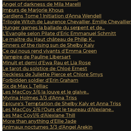
Angel of darkness de Mila Marelli
Impurs de Marjorie Khous
Gardiens Tome 1 Initiation d’Anna Wendell
Trilogie Witch de Laurence Chevallier, Emilie Chevallier e
Hunger games la ballade du serpent et de...
L’Evangile selon Pilate d’Eric Emmanuel Schmitt
Le maître du Haut château de Philip K...
Sinners of the rising sun de Shelby Kaly
Ce qui nous rend vivants d’Emma Green
Vampire de Pauline Libersart
Minuit et demi d’Ewa Rau et Lia Rose
Le tarot du solstice de Chloé Ernest
Reckless de Juliette Pierce et Chlore Smys
Forbidden soldier d’Erin Graham
Six de Max L Telliac
Les MacCoy 3/6 la louve et le glaive...
Myrina Holmes 3/3 d’Anna Triss
Epicure’s Temptation de Shelby Kaly et Anna Triss
Les MacCoy 2/6 l’Ours et le taureau d’Alexiane...
Les Mac Coy1/6 d’Alexiane Thill
More than anything d’Ellie Jade
Animaux nocturnes 3/3 d’Angel Arekin