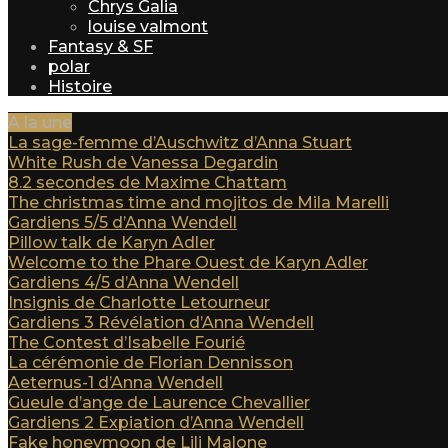
Chrys Galia
louise valmont
Fantasy & SF
polar
Histoire
A la une
La sage-femme d’Auschwitz d’Anna Stuart
White Rush de Vanessa Degardin
8.2 secondes de Maxime Chattam
The christmas time and mojitos de Mila Marelli
Gardiens 5/5 d’Anna Wendell
Pillow talk de Karyn Adler
Welcome to the Phare Ouest de Karyn Adler
Gardiens 4/5 d’Anna Wendell
Insignis de Charlotte Letourneur
Gardiens 3 Révélation d’Anna Wendell
The Contest d’Isabelle Fourié
La cérémonie de Florian Dennisson
Aeternus-1 d’Anna Wendell
Gueule d’ange de Laurence Chevallier
Gardiens 2 Expiation d’Anna Wendell
Fake honeymoon de Lili Malone