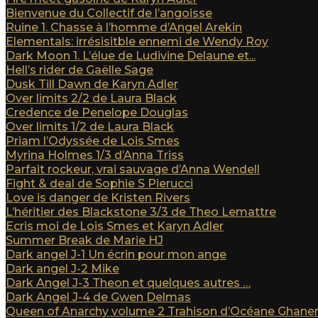
Bienvenue du Collectif de l’angoisse
Ruine 1. Chasse à l’homme d’Angel Arekin
Elementals: irrésisitble ennemi de Wendy Roy
Dark Moon 1. L’élue de Ludivine Delaune et...
Hell’s rider de Gaëlle Sage
Dusk Till Dawn de Karyn Adler
Over limits 2/2 de Laura Black
Credence de Penelope Douglas
Over limits 1/2 de Laura Black
Priam l’Odyssée de Lois Smes
Myrina Holmes 1/3 d’Anna Triss
Parfait rockeur, vrai sauvage d’Anna Wendell
Fight & deal de Sophie S Pierucci
Love is danger de Kristen Rivers
L’héritier des Blackstone 3/3 de Theo Lemattre
Ecris moi de Lois Smes et Karyn Adler
Summer Break de Marie HJ
Dark angel J-1 Un écrin pour mon ange
Dark angel J-2 Mike
Dark Angel J-3 Theon et quelques autres …
Dark Angel J-4 de Gwen Delmas
Queen of Anarchy volume 2 Trahison d’Océane Ghan