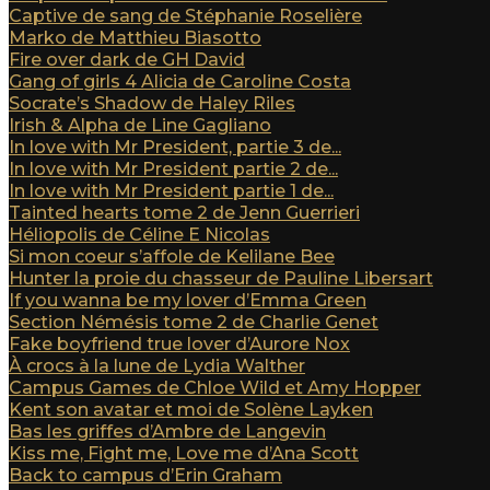
Captive de sang de Stéphanie Roselière
Marko de Matthieu Biasotto
Fire over dark de GH David
Gang of girls 4 Alicia de Caroline Costa
Socrate’s Shadow de Haley Riles
Irish & Alpha de Line Gagliano
In love with Mr President, partie 3 de...
In love with Mr President partie 2 de...
In love with Mr President partie 1 de...
Tainted hearts tome 2 de Jenn Guerrieri
Héliopolis de Céline E Nicolas
Si mon coeur s’affole de Kelilane Bee
Hunter la proie du chasseur de Pauline Libersart
If you wanna be my lover d’Emma Green
Section Némésis tome 2 de Charlie Genet
Fake boyfriend true lover d’Aurore Nox
À crocs à la lune de Lydia Walther
Campus Games de Chloe Wild et Amy Hopper
Kent son avatar et moi de Solène Layken
Bas les griffes d’Ambre de Langevin
Kiss me, Fight me, Love me d’Ana Scott
Back to campus d’Erin Graham