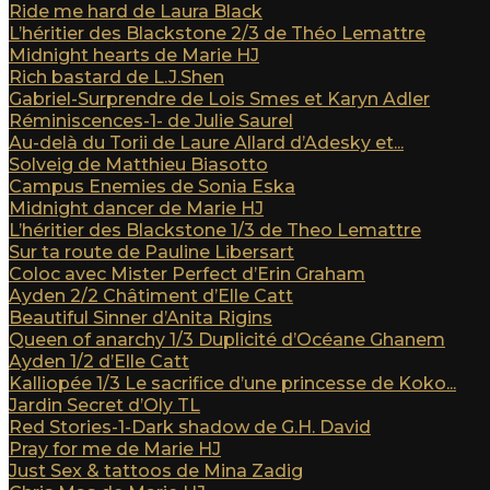
Ride me hard de Laura Black
L’héritier des Blackstone 2/3 de Théo Lemattre
Midnight hearts de Marie HJ
Rich bastard de L.J.Shen
Gabriel-Surprendre de Lois Smes et Karyn Adler
Réminiscences-1- de Julie Saurel
Au-delà du Torii de Laure Allard d’Adesky et...
Solveig de Matthieu Biasotto
Campus Enemies de Sonia Eska
Midnight dancer de Marie HJ
L’héritier des Blackstone 1/3 de Theo Lemattre
Sur ta route de Pauline Libersart
Coloc avec Mister Perfect d’Erin Graham
Ayden 2/2 Châtiment d’Elle Catt
Beautiful Sinner d’Anita Rigins
Queen of anarchy 1/3 Duplicité d’Océane Ghanem
Ayden 1/2 d’Elle Catt
Kalliopée 1/3 Le sacrifice d’une princesse de Koko...
Jardin Secret d’Oly TL
Red Stories-1-Dark shadow de G.H. David
Pray for me de Marie HJ
Just Sex & tattoos de Mina Zadig