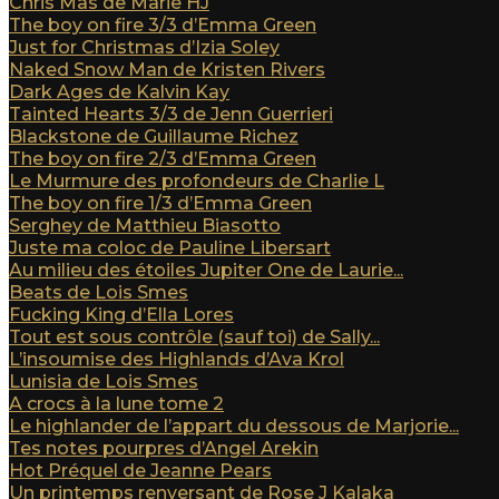
Chris Mas de Marie HJ
The boy on fire 3/3 d’Emma Green
Just for Christmas d’Izia Soley
Naked Snow Man de Kristen Rivers
Dark Ages de Kalvin Kay
Tainted Hearts 3/3 de Jenn Guerrieri
Blackstone de Guillaume Richez
The boy on fire 2/3 d’Emma Green
Le Murmure des profondeurs de Charlie L
The boy on fire 1/3 d’Emma Green
Serghey de Matthieu Biasotto
Juste ma coloc de Pauline Libersart
Au milieu des étoiles Jupiter One de Laurie...
Beats de Lois Smes
Fucking King d’Ella Lores
Tout est sous contrôle (sauf toi) de Sally...
L’insoumise des Highlands d’Ava Krol
Lunisia de Lois Smes
A crocs à la lune tome 2
Le highlander de l’appart du dessous de Marjorie...
Tes notes pourpres d’Angel Arekin
Hot Préquel de Jeanne Pears
Un printemps renversant de Rose J Kalaka