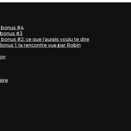
ir bonus #4
r bonus #3
bonus #2: ce que j’aurais voulu te dire
 Bonus 1: la rencontre vue par Robin
ton
aire