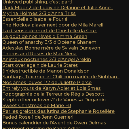
Unloved publishing, c’est parti
Dark Moon2 de Ludivine Delaune et Julie Anne...
Myrina Holmes 2/3 d’Anna Triss
Essencielle d’Isabelle Fourié
The Hockey player next door de Mila Marelli
La diseuse de mort de Christelle da Cruz
Le goût de nos rêves d’Emma Green
Queen of anarchy 3/3 d’Océane Ghanem
Adessias Bonne mère de Sylvain Dunevon
Thorns and Roses de Max Nena
Animaux nocturnes 2/3 d’Angel Arekin
Start over again de Laurie Staret
(In)destructible de Manon Donaldson
Santiags, Tex-mec et Chili con mariée de Siobhan...
Nos âmes louves 1/2 de Juliette Pierce
Entirely yours de Karyn Adler et Lois Smes
Topographie de la Terreur de Régis Descott
Stepbrother or lovers? de Vanessa Degardin
Sweet Christmas de Marie HJ
Par les grelots des lutins de Stephanie Roselière
Faded Rose 1 de Jenn Guerrieri
Bonus calendrier de l’Avent de Gwen Delmas
Fire meet gasolne de Karyn Adler