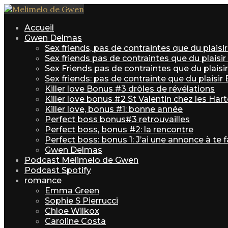
Accueil
Gwen Delmas
Sex friends, pas de contraintes que du plais
Sex friends pas de contraintes que du plaisi
Sex Friends pas de contraintes que du plaisir 
Sex friends: pas de contrainte que du plaisir
Killer love Bonus #3 drôles de révélations
Killer love bonus #2 St Valentin chez les Har
Killer love, bonus #1: bonne année
Perfect boss bonus#3 retrouvailles
Perfect boss, bonus #2: la rencontre
Perfect boss: bonus 1: J’ai une annonce à te f
Gwen Delmas
Podcast Melimelo de Gwen
Podcast Spotify
romance
Emma Green
Sophie S Pierrucci
Chloe Wilkox
Caroline Costa