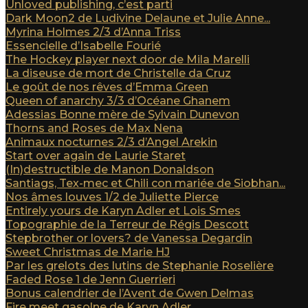
Unloved publishing, c’est parti
Dark Moon2 de Ludivine Delaune et Julie Anne...
Myrina Holmes 2/3 d’Anna Triss
Essencielle d’Isabelle Fourié
The Hockey player next door de Mila Marelli
La diseuse de mort de Christelle da Cruz
Le goût de nos rêves d’Emma Green
Queen of anarchy 3/3 d’Océane Ghanem
Adessias Bonne mère de Sylvain Dunevon
Thorns and Roses de Max Nena
Animaux nocturnes 2/3 d’Angel Arekin
Start over again de Laurie Staret
(In)destructible de Manon Donaldson
Santiags, Tex-mec et Chili con mariée de Siobhan...
Nos âmes louves 1/2 de Juliette Pierce
Entirely yours de Karyn Adler et Lois Smes
Topographie de la Terreur de Régis Descott
Stepbrother or lovers? de Vanessa Degardin
Sweet Christmas de Marie HJ
Par les grelots des lutins de Stephanie Roselière
Faded Rose 1 de Jenn Guerrieri
Bonus calendrier de l’Avent de Gwen Delmas
Fire meet gasolne de Karyn Adler