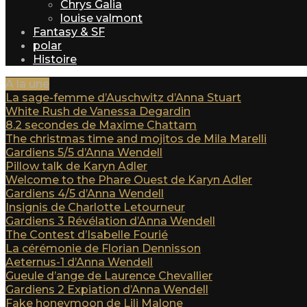
Chrys Galia
louise valmont
Fantasy & SF
polar
Histoire
A la une
La sage-femme d’Auschwitz d’Anna Stuart
White Rush de Vanessa Degardin
8.2 secondes de Maxime Chattam
The christmas time and mojitos de Mila Marelli
Gardiens 5/5 d’Anna Wendell
Pillow talk de Karyn Adler
Welcome to the Phare Ouest de Karyn Adler
Gardiens 4/5 d’Anna Wendell
Insignis de Charlotte Letourneur
Gardiens 3 Révélation d’Anna Wendell
The Contest d’Isabelle Fourié
La cérémonie de Florian Dennisson
Aeternus-1 d’Anna Wendell
Gueule d’ange de Laurence Chevallier
Gardiens 2 Expiation d’Anna Wendell
Fake honeymoon de Lili Malone