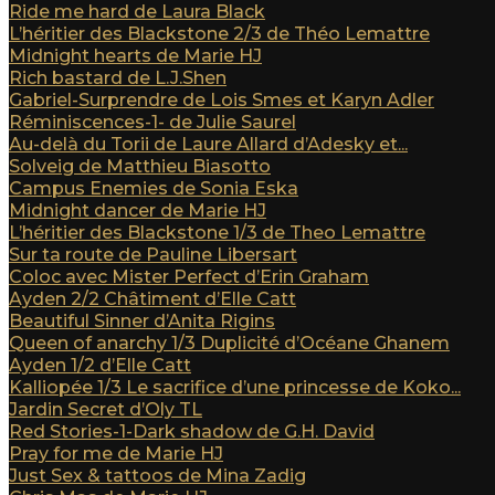
Ride me hard de Laura Black
L’héritier des Blackstone 2/3 de Théo Lemattre
Midnight hearts de Marie HJ
Rich bastard de L.J.Shen
Gabriel-Surprendre de Lois Smes et Karyn Adler
Réminiscences-1- de Julie Saurel
Au-delà du Torii de Laure Allard d’Adesky et...
Solveig de Matthieu Biasotto
Campus Enemies de Sonia Eska
Midnight dancer de Marie HJ
L’héritier des Blackstone 1/3 de Theo Lemattre
Sur ta route de Pauline Libersart
Coloc avec Mister Perfect d’Erin Graham
Ayden 2/2 Châtiment d’Elle Catt
Beautiful Sinner d’Anita Rigins
Queen of anarchy 1/3 Duplicité d’Océane Ghanem
Ayden 1/2 d’Elle Catt
Kalliopée 1/3 Le sacrifice d’une princesse de Koko...
Jardin Secret d’Oly TL
Red Stories-1-Dark shadow de G.H. David
Pray for me de Marie HJ
Just Sex & tattoos de Mina Zadig