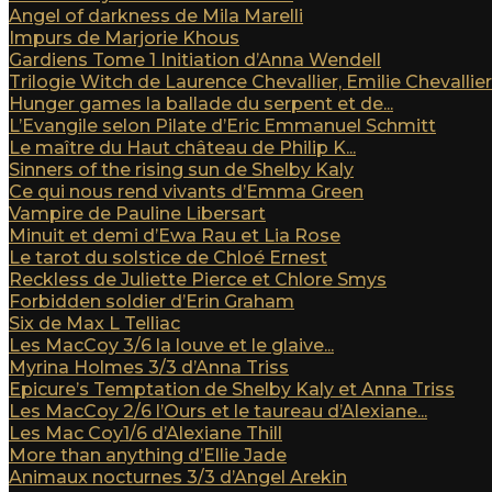
Angel of darkness de Mila Marelli
Impurs de Marjorie Khous
Gardiens Tome 1 Initiation d’Anna Wendell
Trilogie Witch de Laurence Chevallier, Emilie Chevallier e
Hunger games la ballade du serpent et de...
L’Evangile selon Pilate d’Eric Emmanuel Schmitt
Le maître du Haut château de Philip K...
Sinners of the rising sun de Shelby Kaly
Ce qui nous rend vivants d’Emma Green
Vampire de Pauline Libersart
Minuit et demi d’Ewa Rau et Lia Rose
Le tarot du solstice de Chloé Ernest
Reckless de Juliette Pierce et Chlore Smys
Forbidden soldier d’Erin Graham
Six de Max L Telliac
Les MacCoy 3/6 la louve et le glaive...
Myrina Holmes 3/3 d’Anna Triss
Epicure’s Temptation de Shelby Kaly et Anna Triss
Les MacCoy 2/6 l’Ours et le taureau d’Alexiane...
Les Mac Coy1/6 d’Alexiane Thill
More than anything d’Ellie Jade
Animaux nocturnes 3/3 d’Angel Arekin