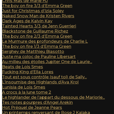
Chris Mas de Marie HJ
The boy on fire 3/3 d’Emma Green
Just for Christmas d’Izia Soley
Naked Snow Man de Kristen Rivers
Dark Ages de Kalvin Kay
Tainted Hearts 3/3 de Jenn Guerrieri
Blackstone de Guillaume Richez
The boy on fire 2/3 d’Emma Green
Le Murmure des profondeurs de Charlie L
The boy on fire 1/3 d’Emma Green
Serghey de Matthieu Biasotto
Juste ma coloc de Pauline Libersart
Au milieu des étoiles Jupiter One de Laurie...
Beats de Lois Smes
Fucking King d’Ella Lores
Tout est sous contrôle (sauf toi) de Sally...
L’insoumise des Highlands d’Ava Krol
Lunisia de Lois Smes
A crocs à la lune tome 2
Le highlander de l’appart du dessous de Marjorie...
Tes notes pourpres d’Angel Arekin
Hot Préquel de Jeanne Pears
Un printemps renversant de Rose J Kalaka