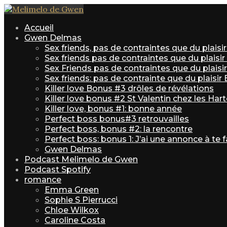
Accueil
Gwen Delmas
Sex friends, pas de contraintes que du plais
Sex friends pas de contraintes que du plaisi
Sex Friends pas de contraintes que du plaisir 
Sex friends: pas de contrainte que du plaisir
Killer love Bonus #3 drôles de révélations
Killer love bonus #2 St Valentin chez les Har
Killer love, bonus #1: bonne année
Perfect boss bonus#3 retrouvailles
Perfect boss, bonus #2: la rencontre
Perfect boss: bonus 1: J’ai une annonce à te f
Gwen Delmas
Podcast Melimelo de Gwen
Podcast Spotify
romance
Emma Green
Sophie S Pierrucci
Chloe Wilkox
Caroline Costa