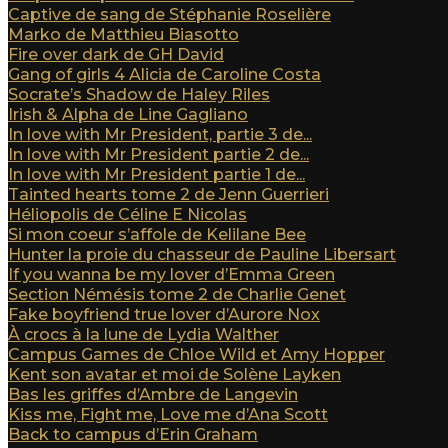
Captive de sang de Stéphanie Roselière
Marko de Matthieu Biasotto
Fire over dark de GH David
Gang of girls 4 Alicia de Caroline Costa
Socrate’s Shadow de Haley Riles
Irish & Alpha de Line Gagliano
In love with Mr President, partie 3 de...
In love with Mr President partie 2 de...
In love with Mr President partie 1 de...
Tainted hearts tome 2 de Jenn Guerrieri
Héliopolis de Céline E Nicolas
Si mon coeur s’affole de Kelilane Bee
Hunter la proie du chasseur de Pauline Libersart
If you wanna be my lover d’Emma Green
Section Némésis tome 2 de Charlie Genet
Fake boyfriend true lover d’Aurore Nox
À crocs à la lune de Lydia Walther
Campus Games de Chloe Wild et Amy Hopper
Kent son avatar et moi de Solène Layken
Bas les griffes d’Ambre de Langevin
Kiss me, Fight me, Love me d’Ana Scott
Back to campus d’Erin Graham