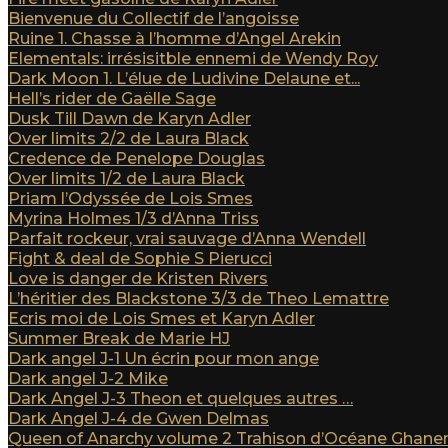
Bienvenue du Collectif de l’angoisse
Ruine 1. Chasse à l’homme d’Angel Arekin
Elementals: irrésisitble ennemi de Wendy Roy
Dark Moon 1. L’élue de Ludivine Delaune et...
Hell’s rider de Gaëlle Sage
Dusk Till Dawn de Karyn Adler
Over limits 2/2 de Laura Black
Credence de Penelope Douglas
Over limits 1/2 de Laura Black
Priam l’Odyssée de Lois Smes
Myrina Holmes 1/3 d’Anna Triss
Parfait rockeur, vrai sauvage d’Anna Wendell
Fight & deal de Sophie S Pierucci
Love is danger de Kristen Rivers
L’héritier des Blackstone 3/3 de Theo Lemattre
Ecris moi de Lois Smes et Karyn Adler
Summer Break de Marie HJ
Dark angel J-1 Un écrin pour mon ange
Dark angel J-2 Mike
Dark Angel J-3 Theon et quelques autres …
Dark Angel J-4 de Gwen Delmas
Queen of Anarchy volume 2 Trahison d’Océane Ghan