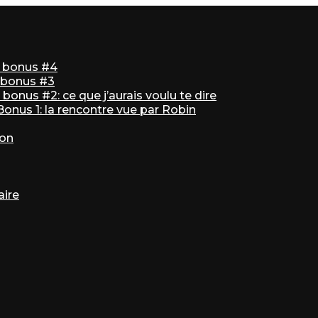
ir bonus #4
r bonus #3
bonus #2: ce que j’aurais voulu te dire
 Bonus 1: la rencontre vue par Robin
ton
aire