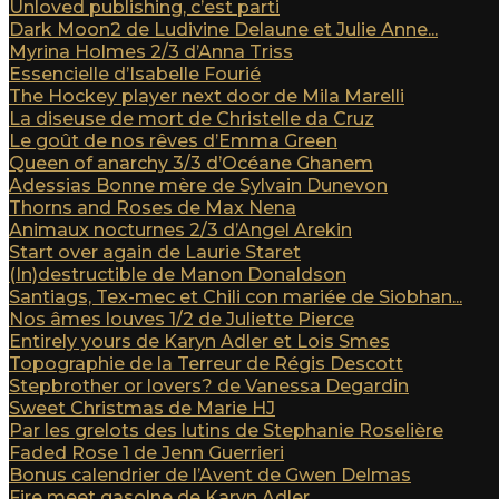
Unloved publishing, c’est parti
Dark Moon2 de Ludivine Delaune et Julie Anne...
Myrina Holmes 2/3 d’Anna Triss
Essencielle d’Isabelle Fourié
The Hockey player next door de Mila Marelli
La diseuse de mort de Christelle da Cruz
Le goût de nos rêves d’Emma Green
Queen of anarchy 3/3 d’Océane Ghanem
Adessias Bonne mère de Sylvain Dunevon
Thorns and Roses de Max Nena
Animaux nocturnes 2/3 d’Angel Arekin
Start over again de Laurie Staret
(In)destructible de Manon Donaldson
Santiags, Tex-mec et Chili con mariée de Siobhan...
Nos âmes louves 1/2 de Juliette Pierce
Entirely yours de Karyn Adler et Lois Smes
Topographie de la Terreur de Régis Descott
Stepbrother or lovers? de Vanessa Degardin
Sweet Christmas de Marie HJ
Par les grelots des lutins de Stephanie Roselière
Faded Rose 1 de Jenn Guerrieri
Bonus calendrier de l’Avent de Gwen Delmas
Fire meet gasolne de Karyn Adler