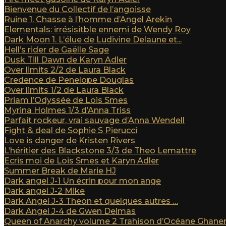
Bienvenue du Collectif de l’angoisse
Ruine 1. Chasse à l’homme d’Angel Arekin
Elementals: irrésisitble ennemi de Wendy Roy
Dark Moon 1. L’élue de Ludivine Delaune et...
Hell’s rider de Gaëlle Sage
Dusk Till Dawn de Karyn Adler
Over limits 2/2 de Laura Black
Credence de Penelope Douglas
Over limits 1/2 de Laura Black
Priam l’Odyssée de Lois Smes
Myrina Holmes 1/3 d’Anna Triss
Parfait rockeur, vrai sauvage d’Anna Wendell
Fight & deal de Sophie S Pierucci
Love is danger de Kristen Rivers
L’héritier des Blackstone 3/3 de Theo Lemattre
Ecris moi de Lois Smes et Karyn Adler
Summer Break de Marie HJ
Dark angel J-1 Un écrin pour mon ange
Dark angel J-2 Mike
Dark Angel J-3 Theon et quelques autres …
Dark Angel J-4 de Gwen Delmas
Queen of Anarchy volume 2 Trahison d’Océane Ghan