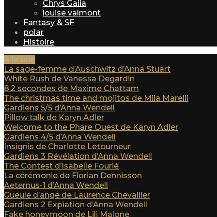
Chrys Galia
louise valmont
Fantasy & SF
polar
Histoire
A la une
La sage-femme d’Auschwitz d’Anna Stuart
White Rush de Vanessa Degardin
8.2 secondes de Maxime Chattam
The christmas time and mojitos de Mila Marelli
Gardiens 5/5 d’Anna Wendell
Pillow talk de Karyn Adler
Welcome to the Phare Ouest de Karyn Adler
Gardiens 4/5 d’Anna Wendell
Insignis de Charlotte Letourneur
Gardiens 3 Révélation d’Anna Wendell
The Contest d’Isabelle Fourié
La cérémonie de Florian Dennisson
Aeternus-1 d’Anna Wendell
Gueule d’ange de Laurence Chevallier
Gardiens 2 Expiation d’Anna Wendell
Fake honeymoon de Lili Malone