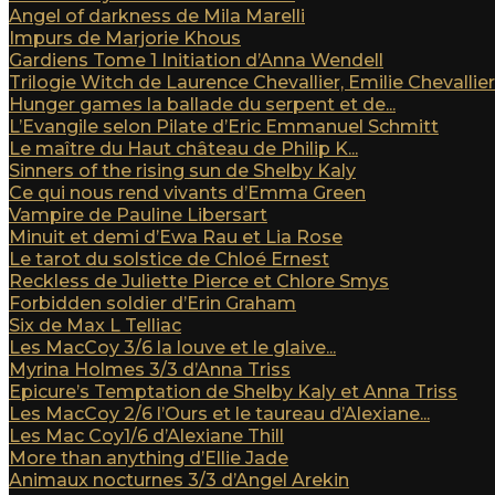
Angel of darkness de Mila Marelli
Impurs de Marjorie Khous
Gardiens Tome 1 Initiation d’Anna Wendell
Trilogie Witch de Laurence Chevallier, Emilie Chevallier e
Hunger games la ballade du serpent et de...
L’Evangile selon Pilate d’Eric Emmanuel Schmitt
Le maître du Haut château de Philip K...
Sinners of the rising sun de Shelby Kaly
Ce qui nous rend vivants d’Emma Green
Vampire de Pauline Libersart
Minuit et demi d’Ewa Rau et Lia Rose
Le tarot du solstice de Chloé Ernest
Reckless de Juliette Pierce et Chlore Smys
Forbidden soldier d’Erin Graham
Six de Max L Telliac
Les MacCoy 3/6 la louve et le glaive...
Myrina Holmes 3/3 d’Anna Triss
Epicure’s Temptation de Shelby Kaly et Anna Triss
Les MacCoy 2/6 l’Ours et le taureau d’Alexiane...
Les Mac Coy1/6 d’Alexiane Thill
More than anything d’Ellie Jade
Animaux nocturnes 3/3 d’Angel Arekin