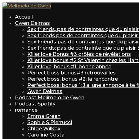
Accueil
Gwen Delmas
Sex friends, pas de contraintes que du plais
Sex friends pas de contraintes que du plaisi
Sex Friends pas de contraintes que du plaisir 
Sex friends: pas de contrainte que du plaisir
Killer love Bonus #3 drôles de révélations
Killer love bonus #2 St Valentin chez les Har
Killer love, bonus #1: bonne année
Perfect boss bonus#3 retrouvailles
Perfect boss, bonus #2: la rencontre
Perfect boss: bonus 1: J’ai une annonce à te f
Gwen Delmas
Podcast Melimelo de Gwen
Podcast Spotify
romance
Emma Green
Sophie S Pierrucci
Chloe Wilkox
Caroline Costa