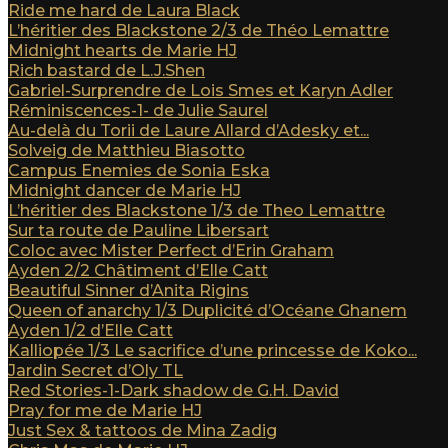
Ride me hard de Laura Black
L’héritier des Blackstone 2/3 de Théo Lemattre
Midnight hearts de Marie HJ
Rich bastard de L.J.Shen
Gabriel-Surprendre de Lois Smes et Karyn Adler
Réminiscences-1- de Julie Saurel
Au-delà du Torii de Laure Allard d’Adesky et...
Solveig de Matthieu Biasotto
Campus Enemies de Sonia Eska
Midnight dancer de Marie HJ
L’héritier des Blackstone 1/3 de Theo Lemattre
Sur ta route de Pauline Libersart
Coloc avec Mister Perfect d’Erin Graham
Ayden 2/2 Châtiment d’Elle Catt
Beautiful Sinner d’Anita Rigins
Queen of anarchy 1/3 Duplicité d’Océane Ghanem
Ayden 1/2 d’Elle Catt
Kalliopée 1/3 Le sacrifice d’une princesse de Koko...
Jardin Secret d’Oly TL
Red Stories-1-Dark shadow de G.H. David
Pray for me de Marie HJ
Just Sex & tattoos de Mina Zadig