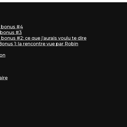
ir bonus #4
r bonus #3
bonus #2: ce que j’aurais voulu te dire
 Bonus 1: la rencontre vue par Robin
ton
aire