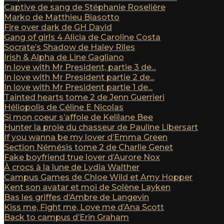
Captive de sang de Stéphanie Roselière
Marko de Matthieu Biasotto
Fire over dark de GH David
Gang of girls 4 Alicia de Caroline Costa
Socrate’s Shadow de Haley Riles
Irish & Alpha de Line Gagliano
In love with Mr President, partie 3 de...
In love with Mr President partie 2 de...
In love with Mr President partie 1 de...
Tainted hearts tome 2 de Jenn Guerrieri
Héliopolis de Céline E Nicolas
Si mon coeur s’affole de Kelilane Bee
Hunter la proie du chasseur de Pauline Libersart
If you wanna be my lover d’Emma Green
Section Némésis tome 2 de Charlie Genet
Fake boyfriend true lover d’Aurore Nox
À crocs à la lune de Lydia Walther
Campus Games de Chloe Wild et Amy Hopper
Kent son avatar et moi de Solène Layken
Bas les griffes d’Ambre de Langevin
Kiss me, Fight me, Love me d’Ana Scott
Back to campus d’Erin Graham