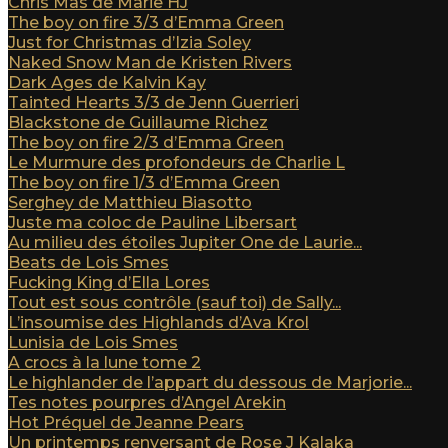
Chris Mas de Marie HJ
The boy on fire 3/3 d’Emma Green
Just for Christmas d’Izia Soley
Naked Snow Man de Kristen Rivers
Dark Ages de Kalvin Kay
Tainted Hearts 3/3 de Jenn Guerrieri
Blackstone de Guillaume Richez
The boy on fire 2/3 d’Emma Green
Le Murmure des profondeurs de Charlie L
The boy on fire 1/3 d’Emma Green
Serghey de Matthieu Biasotto
Juste ma coloc de Pauline Libersart
Au milieu des étoiles Jupiter One de Laurie...
Beats de Lois Smes
Fucking King d’Ella Lores
Tout est sous contrôle (sauf toi) de Sally...
L’insoumise des Highlands d’Ava Krol
Lunisia de Lois Smes
A crocs à la lune tome 2
Le highlander de l’appart du dessous de Marjorie...
Tes notes pourpres d’Angel Arekin
Hot Préquel de Jeanne Pears
Un printemps renversant de Rose J Kalaka