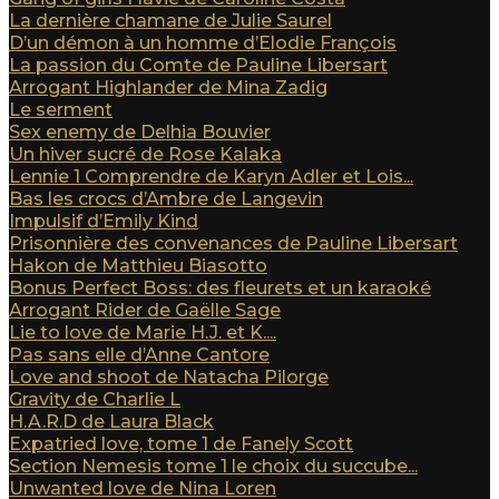
La dernière chamane de Julie Saurel
D’un démon à un homme d’Elodie François
La passion du Comte de Pauline Libersart
Arrogant Highlander de Mina Zadig
Le serment
Sex enemy de Delhia Bouvier
Un hiver sucré de Rose Kalaka
Lennie 1 Comprendre de Karyn Adler et Lois...
Bas les crocs d’Ambre de Langevin
Impulsif d’Emily Kind
Prisonnière des convenances de Pauline Libersart
Hakon de Matthieu Biasotto
Bonus Perfect Boss: des fleurets et un karaoké
Arrogant Rider de Gaëlle Sage
Lie to love de Marie H.J. et K....
Pas sans elle d’Anne Cantore
Love and shoot de Natacha Pilorge
Gravity de Charlie L
H.A.R.D de Laura Black
Expatried love, tome 1 de Fanely Scott
Section Nemesis tome 1 le choix du succube...
Unwanted love de Nina Loren