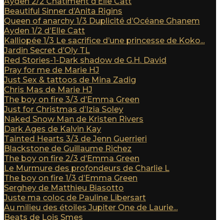
Ayden 2/2 Châtiment d’Elle Catt
Beautiful Sinner d’Anita Rigins
Queen of anarchy 1/3 Duplicité d’Océane Ghanem
Ayden 1/2 d’Elle Catt
Kalliopée 1/3 Le sacrifice d’une princesse de Koko...
Jardin Secret d’Oly TL
Red Stories-1-Dark shadow de G.H. David
Pray for me de Marie HJ
Just Sex & tattoos de Mina Zadig
Chris Mas de Marie HJ
The boy on fire 3/3 d’Emma Green
Just for Christmas d’Izia Soley
Naked Snow Man de Kristen Rivers
Dark Ages de Kalvin Kay
Tainted Hearts 3/3 de Jenn Guerrieri
Blackstone de Guillaume Richez
The boy on fire 2/3 d’Emma Green
Le Murmure des profondeurs de Charlie L
The boy on fire 1/3 d’Emma Green
Serghey de Matthieu Biasotto
Juste ma coloc de Pauline Libersart
Au milieu des étoiles Jupiter One de Laurie...
Beats de Lois Smes