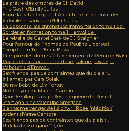
Le prêtre des ombres de GHDavid
The Gash d’Emily Jurius
Ecrire la catastrophe : L’Angleterre à l’épreuve des...
Indocile et sauvage d’Ella Lores
La descente: les chroniques immortelles tome 1 de...
Sorcier en formation tome 1 : l’envol de...
La rebelle de Castel Dark de JC Staignier
Pour l’amour de Thomas de Pauline Libersart
Tempting offer d’Erine Kova
L’empire des dômes 2-l’avènement de Remi de Biasi
Recherche coloc: emmerdeurs, râleurs, lovers, …
s’abstenir d’Emma...
Sex friends, pas de contraintes que du plaisir...
Inflamed par Cara Solak
Be my baby de Lily Tortay
Not for you de Marion Carmin
Dans le sillage des pailles-en-queue de Rose J...
Start again de Valentine Stergann
Sienna: me venger de lui d’Avril Rose (réédition)
Ardent d’Anne Cantore
Sex friends pas de contraintes que du plaisir...
Utricia de Morgane Tryde