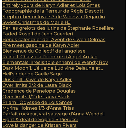
Entirely yours de Karyn Adler et Lois Smes
Topographie de la Terreur de Régis Descott
Stepbrother or lovers? de Vanessa Degardin
Sweet Christmas de Marie HJ
Par les grelots des lutins de Stephanie Roselière
Faded Rose 1 de Jenn Guerrieri
Bonus calendrier de l’Avent de Gwen Delmas
Fire meet gasolne de Karyn Adler
Bienvenue du Collectif de l’angoisse
Ruine 1. Chasse à l’homme d’Angel Arekin
Elementals: irrésisitble ennemi de Wendy Roy
Dark Moon 1. L’élue de Ludivine Delaune et...
Hell’s rider de Gaëlle Sage
Dusk Till Dawn de Karyn Adler
Over limits 2/2 de Laura Black
Credence de Penelope Douglas
Over limits 1/2 de Laura Black
Priam l’Odyssée de Lois Smes
Myrina Holmes 1/3 d’Anna Triss
Parfait rockeur, vrai sauvage d’Anna Wendell
Fight & deal de Sophie S Pierucci
Love is danger de Kristen Rivers