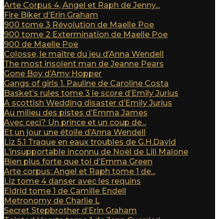
Arte Corpus 4, Angel et Raph de Jenny...
Fire Biker d’Erin Graham
900 tome 3 Révolution de Maelle Poe
900 tome 2 Extermination de Maelle Poe
900 de Maelle Poe
Colosse, le maître du jeu d’Anna Wendell
The most insolent man de Jeanne Pears
Gone Boy d’Amy Hopper
Gangs of girls 1. Pauline de Caroline Costa
Basket’s rules tome 3 le score d’Emily Jurius
A scottish Wedding disaster d’Emily Jurius
Au milieu des pistes d’Emma James
Avec ceci? Un prince et un coup de...
Et un jour une étoile d’Anna Wendell
Liz 5.1 Traque en eaux troubles de G.H.David
L’insupportable inconnu de Noël de Lili Malone
Bien plus forte que toi d’Emma Green
Arte corpus: Angel et Raph tome 1 de...
Liz tome 4 danser avec les requins
Eldrid tome 1 de Camille Endell
Metronomy de Charlie L
Secret Stepbrother d’Erin Graham