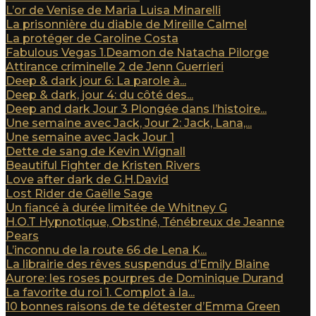
L’or de Venise de Maria Luisa Minarelli
La prisonnière du diable de Mireille Calmel
La protéger de Caroline Costa
Fabulous Vegas 1.Deamon de Natacha Pilorge
Attirance criminelle 2 de Jenn Guerrieri
Deep & dark jour 6: La parole à...
Deep & dark, jour 4: du côté des...
Deep and dark Jour 3 Plongée dans l’histoire...
Une semaine avec Jack, Jour 2: Jack, Lana,...
Une semaine avec Jack Jour 1
Dette de sang de Kevin Wignall
Beautiful Fighter de Kristen Rivers
Love after dark de G.H.David
Lost Rider de Gaëlle Sage
Un fiancé à durée limitée de Whitney G
H.O.T Hypnotique, Obstiné, Ténébreux de Jeanne
Pears
L’inconnu de la route 66 de Lena K...
La librairie des rêves suspendus d’Emily Blaine
Aurore: les roses pourpres de Dominique Durand
La favorite du roi 1. Complot à la...
10 bonnes raisons de te détester d’Emma Green