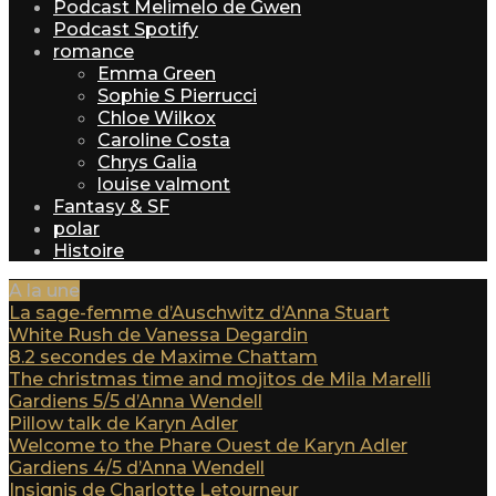
Podcast Melimelo de Gwen
Podcast Spotify
romance
Emma Green
Sophie S Pierrucci
Chloe Wilkox
Caroline Costa
Chrys Galia
louise valmont
Fantasy & SF
polar
Histoire
A la une
La sage-femme d’Auschwitz d’Anna Stuart
White Rush de Vanessa Degardin
8.2 secondes de Maxime Chattam
The christmas time and mojitos de Mila Marelli
Gardiens 5/5 d’Anna Wendell
Pillow talk de Karyn Adler
Welcome to the Phare Ouest de Karyn Adler
Gardiens 4/5 d’Anna Wendell
Insignis de Charlotte Letourneur