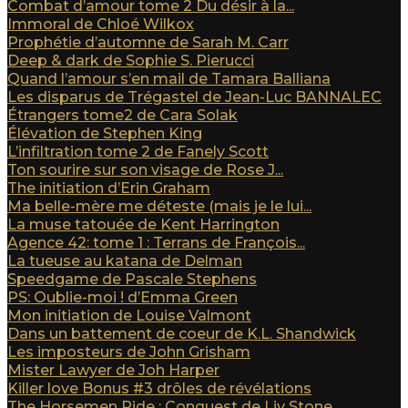
Combat d’amour tome 2 Du désir à la...
Immoral de Chloé Wilkox
Prophétie d’automne de Sarah M. Carr
Deep & dark de Sophie S. Pierucci
Quand l’amour s’en mail de Tamara Balliana
Les disparus de Trégastel de Jean-Luc BANNALEC
Étrangers tome2 de Cara Solak
Élévation de Stephen King
L’infiltration tome 2 de Fanely Scott
Ton sourire sur son visage de Rose J...
The initiation d’Erin Graham
Ma belle-mère me déteste (mais je le lui...
La muse tatouée de Kent Harrington
Agence 42: tome 1 : Terrans de François...
La tueuse au katana de Delman
Speedgame de Pascale Stephens
PS: Oublie-moi ! d’Emma Green
Mon initiation de Louise Valmont
Dans un battement de coeur de K.L. Shandwick
Les imposteurs de John Grisham
Mister Lawyer de Joh Harper
Killer love Bonus #3 drôles de révélations
The Horsemen Ride : Conquest de Liv Stone