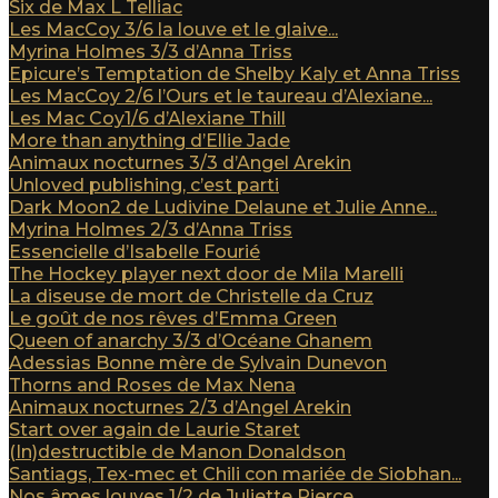
Six de Max L Telliac
Les MacCoy 3/6 la louve et le glaive...
Myrina Holmes 3/3 d’Anna Triss
Epicure’s Temptation de Shelby Kaly et Anna Triss
Les MacCoy 2/6 l’Ours et le taureau d’Alexiane...
Les Mac Coy1/6 d’Alexiane Thill
More than anything d’Ellie Jade
Animaux nocturnes 3/3 d’Angel Arekin
Unloved publishing, c’est parti
Dark Moon2 de Ludivine Delaune et Julie Anne...
Myrina Holmes 2/3 d’Anna Triss
Essencielle d’Isabelle Fourié
The Hockey player next door de Mila Marelli
La diseuse de mort de Christelle da Cruz
Le goût de nos rêves d’Emma Green
Queen of anarchy 3/3 d’Océane Ghanem
Adessias Bonne mère de Sylvain Dunevon
Thorns and Roses de Max Nena
Animaux nocturnes 2/3 d’Angel Arekin
Start over again de Laurie Staret
(In)destructible de Manon Donaldson
Santiags, Tex-mec et Chili con mariée de Siobhan...
Nos âmes louves 1/2 de Juliette Pierce