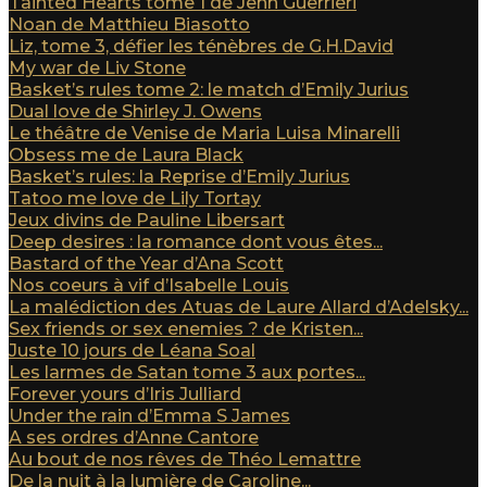
Tainted Hearts tome 1 de Jenn Guerrieri
Noan de Matthieu Biasotto
Liz, tome 3, défier les ténèbres de G.H.David
My war de Liv Stone
Basket’s rules tome 2: le match d’Emily Jurius
Dual love de Shirley J. Owens
Le théâtre de Venise de Maria Luisa Minarelli
Obsess me de Laura Black
Basket’s rules: la Reprise d’Emily Jurius
Tatoo me love de Lily Tortay
Jeux divins de Pauline Libersart
Deep desires : la romance dont vous êtes...
Bastard of the Year d’Ana Scott
Nos coeurs à vif d’Isabelle Louis
La malédiction des Atuas de Laure Allard d’Adelsky...
Sex friends or sex enemies ? de Kristen...
Juste 10 jours de Léana Soal
Les larmes de Satan tome 3 aux portes...
Forever yours d’Iris Julliard
Under the rain d’Emma S James
A ses ordres d’Anne Cantore
Au bout de nos rêves de Théo Lemattre
De la nuit à la lumière de Caroline...