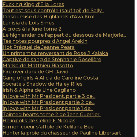
Fucking King d’Ella Lores
Tout est sous contrôle (sauf toi) de Sally...
L’insoumise des Highlands d’Ava Krol
Lunisia de Lois Smes
A crocs à la lune tome 2
Le highlander de l’appart du dessous de Marjorie...
Tes notes pourpres d’Angel Arekin
Hot Préquel de Jeanne Pears
Un printemps renversant de Rose J Kalaka
Captive de sang de Stéphanie Roselière
Marko de Matthieu Biasotto
Fire over dark de GH David
Gang of girls 4 Alicia de Caroline Costa
Socrate’s Shadow de Haley Riles
Irish & Alpha de Line Gagliano
In love with Mr President, partie 3 de...
In love with Mr President partie 2 de...
In love with Mr President partie 1 de...
Tainted hearts tome 2 de Jenn Guerrieri
Héliopolis de Céline E Nicolas
Si mon coeur s’affole de Kelilane Bee
Hunter la proie du chasseur de Pauline Libersart