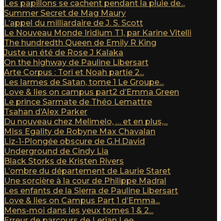
Les papillons se cachent pendant la pluie de...
Summer Secret de Mag Maury
L’appel du milliardaire de J. S. Scott
Le Nouveau Monde Iridium T1, par Karine Vitelli
The hundredth Queen de Emily R King
Juste un été de Rose J Kalaka
On the highway de Pauline Libersart
Arte Corpus : Tori et Noah partie 2...
Les larmes de Satan, tome 1 Le Groupe...
Love & lies on campus part2 d’Emma Green
Le prince Sarmate de Théo Lemattre
Tsahan d’Alex Parker
Du nouveau chez Melimelo, … et en plus,...
Miss Egality de Robyne Max Chavalan
Liz-1-Plongée obscure de G.H.David
Underground de Cindy Lia
Black Storks de Kristen Rivers
L’ombre du département de Laurie Staret
Une sorcière à la cour de Philippe Madral
Les enfants de la Sierra de Pauline Libersart
Love & lies on Campus Part 1 d’Emma...
Mens-moi dans les yeux tomes 1 & 2...
Erreur de parcours de Lerian Lee