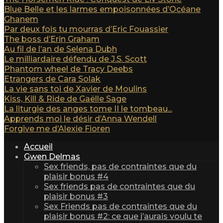
Blue Belle et les larmes empoisonnées d’Océane
Ghanem
Par deux fois tu mourras d’Eric Fouassier
The boss d’Erin Graham
Au fil de l’an de Selena Dubh
Le milliardaire défendu de J.S. Scott
Phantom wheel de Tracy Deebs
Etrangers de Cara Solak
La vie sans toi de Xavier de Moulins
Kiss, Kill & Ride de Gaëlle Sage
La liturgie des anges tome II le tombeau...
Apprends moi le désir d’Anna Wendell
Forgive me d’Alexie Fioren
Accueil
Gwen Delmas
Sex friends, pas de contraintes que du
plaisir bonus #4
Sex friends pas de contraintes que du
plaisir bonus #3
Sex Friends pas de contraintes que du
plaisir bonus #2: ce que j’aurais voulu te