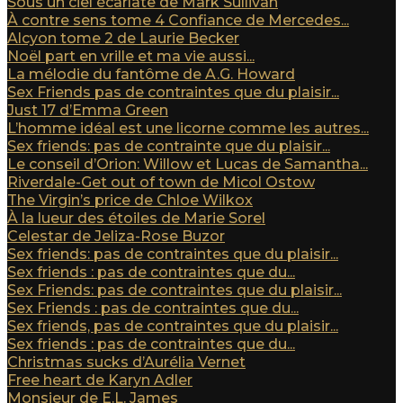
Sous un ciel écarlate de Mark Sullivan
À contre sens tome 4 Confiance de Mercedes...
Alcyon tome 2 de Laurie Becker
Noël part en vrille et ma vie aussi...
La mélodie du fantôme de A.G. Howard
Sex Friends pas de contraintes que du plaisir...
Just 17 d’Emma Green
L’homme idéal est une licorne comme les autres...
Sex friends: pas de contrainte que du plaisir...
Le conseil d’Orion: Willow et Lucas de Samantha...
Riverdale-Get out of town de Micol Ostow
The Virgin’s price de Chloe Wilkox
À la lueur des étoiles de Marie Sorel
Celestar de Jeliza-Rose Buzor
Sex friends: pas de contraintes que du plaisir...
Sex friends : pas de contraintes que du...
Sex Friends: pas de contraintes que du plaisir...
Sex Friends : pas de contraintes que du...
Sex friends, pas de contraintes que du plaisir...
Sex friends : pas de contraintes que du...
Christmas sucks d’Aurélia Vernet
Free heart de Karyn Adler
Monsieur de E.L. James