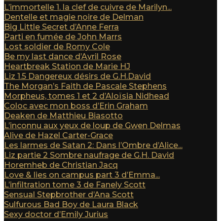
L’immortelle 1. la clef de cuivre de Marilyn...
Dentelle et magie noire de Delman
Big Little Secret d’Anne Ferra
Parti en fumée de John Marrs
Lost soldier de Romy Cole
Be my last dance d’Avril Rose
Heartbreak Station de Marie HJ
Liz 1.5 Dangereux désirs de G.H.David
The Morgan’s Faith de Pascale Stephens
Morpheus, tomes 1 et 2 d’Aloïsia Nidhead
Coloc avec mon boss d’Erin Graham
Deaken de Matthieu Biasotto
L’inconnu aux yeux de loup de Gwen Delmas
Alive de Hazel Carter-Grace
Les larmes de Satan 2: Dans l’Ombre d’Alice...
Liz partie 2 Sombre naufrage de G.H. David
Horemheb de Christian Jacq
Love & lies on campus part 3 d’Emma...
L’infiltration tome 3 de Fanely Scott
Sensual Stepbrother d’Ana Scott
Sulfurous Bad Boy de Laura Black
Sexy doctor d’Emily Jurius