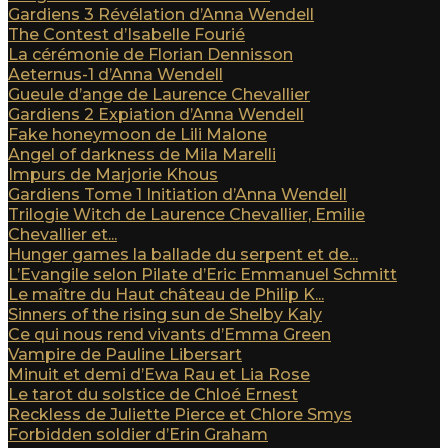
Gardiens 3 Révélation d’Anna Wendell
The Contest d’Isabelle Fourié
La cérémonie de Florian Dennisson
Aeternus-1 d’Anna Wendell
Gueule d’ange de Laurence Chevallier
Gardiens 2 Expiation d’Anna Wendell
Fake honeymoon de Lili Malone
Angel of darkness de Mila Marelli
Impurs de Marjorie Khous
Gardiens Tome 1 Initiation d’Anna Wendell
Trilogie Witch de Laurence Chevallier, Emilie
Chevallier et...
Hunger games la ballade du serpent et de...
L’Evangile selon Pilate d’Eric Emmanuel Schmitt
Le maître du Haut château de Philip K...
Sinners of the rising sun de Shelby Kaly
Ce qui nous rend vivants d’Emma Green
Vampire de Pauline Libersart
Minuit et demi d’Ewa Rau et Lia Rose
Le tarot du solstice de Chloé Ernest
Reckless de Juliette Pierce et Chlore Smys
Forbidden soldier d’Erin Graham