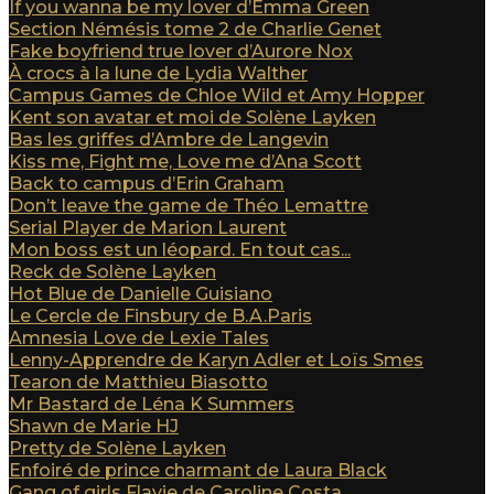
If you wanna be my lover d’Emma Green
Section Némésis tome 2 de Charlie Genet
Fake boyfriend true lover d’Aurore Nox
À crocs à la lune de Lydia Walther
Campus Games de Chloe Wild et Amy Hopper
Kent son avatar et moi de Solène Layken
Bas les griffes d’Ambre de Langevin
Kiss me, Fight me, Love me d’Ana Scott
Back to campus d’Erin Graham
Don’t leave the game de Théo Lemattre
Serial Player de Marion Laurent
Mon boss est un léopard. En tout cas...
Reck de Solène Layken
Hot Blue de Danielle Guisiano
Le Cercle de Finsbury de B.A.Paris
Amnesia Love de Lexie Tales
Lenny-Apprendre de Karyn Adler et Loïs Smes
Tearon de Matthieu Biasotto
Mr Bastard de Léna K Summers
Shawn de Marie HJ
Pretty de Solène Layken
Enfoiré de prince charmant de Laura Black
Gang of girls Flavie de Caroline Costa