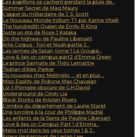
Les papillons se cachent pendant la pluie de...
Summer Secret de Mag Maury
L’appel du milliardaire de J. S. Scott
Le Nouveau Monde Iridium T1, par Karine Vitelli
The hundredth Queen de Emily R King
Juste un été de Rose J Kalaka
On the highway de Pauline Libersart
Arte Corpus : Tori et Noah partie 2...
Les larmes de Satan, tome 1 Le Groupe...
Love & lies on campus part2 d’Emma Green
Le prince Sarmate de Théo Lemattre
Tsahan d’Alex Parker
Du nouveau chez Melimelo, … et en plus,...
Miss Egality de Robyne Max Chavalan
Liz-1-Plongée obscure de G.H.David
Underground de Cindy Lia
Black Storks de Kristen Rivers
L’ombre du département de Laurie Staret
Une sorcière à la cour de Philippe Madral
Les enfants de la Sierra de Pauline Libersart
Love & lies on Campus Part 1 d’Emma...
Mens-moi dans les yeux tomes 1 & 2...
Erreur de parcours de Lerian Lee