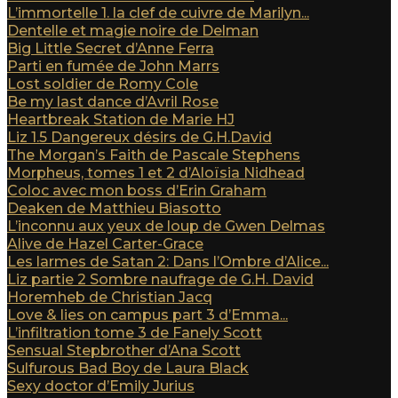
L’immortelle 1. la clef de cuivre de Marilyn...
Dentelle et magie noire de Delman
Big Little Secret d’Anne Ferra
Parti en fumée de John Marrs
Lost soldier de Romy Cole
Be my last dance d’Avril Rose
Heartbreak Station de Marie HJ
Liz 1.5 Dangereux désirs de G.H.David
The Morgan’s Faith de Pascale Stephens
Morpheus, tomes 1 et 2 d’Aloïsia Nidhead
Coloc avec mon boss d’Erin Graham
Deaken de Matthieu Biasotto
L’inconnu aux yeux de loup de Gwen Delmas
Alive de Hazel Carter-Grace
Les larmes de Satan 2: Dans l’Ombre d’Alice...
Liz partie 2 Sombre naufrage de G.H. David
Horemheb de Christian Jacq
Love & lies on campus part 3 d’Emma...
L’infiltration tome 3 de Fanely Scott
Sensual Stepbrother d’Ana Scott
Sulfurous Bad Boy de Laura Black
Sexy doctor d’Emily Jurius