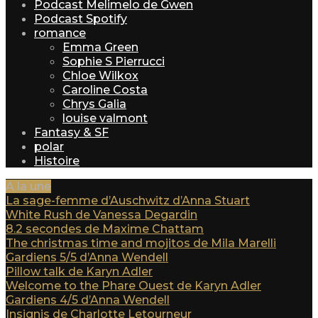
Podcast Melimelo de Gwen
Podcast Spotify
romance
Emma Green
Sophie S Pierrucci
Chloe Wilkox
Caroline Costa
Chrys Galia
louise valmont
Fantasy & SF
polar
Histoire
A la une
La sage-femme d’Auschwitz d’Anna Stuart
White Rush de Vanessa Degardin
8.2 secondes de Maxime Chattam
The christmas time and mojitos de Mila Marelli
Gardiens 5/5 d’Anna Wendell
Pillow talk de Karyn Adler
Welcome to the Phare Ouest de Karyn Adler
Gardiens 4/5 d’Anna Wendell
Insignis de Charlotte Letourneur