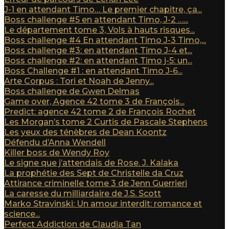
J-1 en attendant Timo… Le premier chapitre, ça...
Boss challenge #5 en attendant Timo, J-2 …...
Le département tome 3, Vols à hauts risques...
Boss challenge #4 En attendant Timo J-3 Timo,...
Boss challenge #3: en attendant Timo J-4 et...
Boss challenge #2: en attendant Timo j-5: un...
Boss Challenge #1 : en attendant Timo J-6...
Arte Corpus : Tori et Noah de Jenny...
Boss challenge de Gwen Delmas
Game over, Agence 42 tome 3 de François...
Predict: agence 42 tome 2 de François Rochet
Les Morgan’s tome 2 Curtis de Pascale Stephens
Les yeux des ténèbres de Dean Koontz
Défendu d’Anna Wendell
Killer boss de Wendy Roy
Le signe que j’attendais de Rose. J. Kalaka
La prophétie des Sept de Christelle da Cruz
Attirance criminelle tome 3 de Jenn Guerrieri
La caresse du milliardaire de J.S. Scott
Marko Stravinski: Un amour interdit: romance et
science...
Perfect Addiction de Claudia Tan