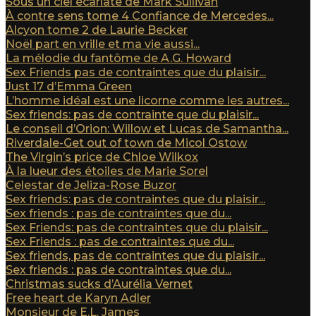
Sous un ciel écarlate de Mark Sullivan
À contre sens tome 4 Confiance de Mercedes...
Alcyon tome 2 de Laurie Becker
Noël part en vrille et ma vie aussi...
La mélodie du fantôme de A.G. Howard
Sex Friends pas de contraintes que du plaisir...
Just 17 d’Emma Green
L’homme idéal est une licorne comme les autres...
Sex friends: pas de contrainte que du plaisir...
Le conseil d’Orion: Willow et Lucas de Samantha...
Riverdale-Get out of town de Micol Ostow
The Virgin’s price de Chloe Wilkox
À la lueur des étoiles de Marie Sorel
Celestar de Jeliza-Rose Buzor
Sex friends: pas de contraintes que du plaisir...
Sex friends : pas de contraintes que du...
Sex Friends: pas de contraintes que du plaisir...
Sex Friends : pas de contraintes que du...
Sex friends, pas de contraintes que du plaisir...
Sex friends : pas de contraintes que du...
Christmas sucks d’Aurélia Vernet
Free heart de Karyn Adler
Monsieur de E.L. James