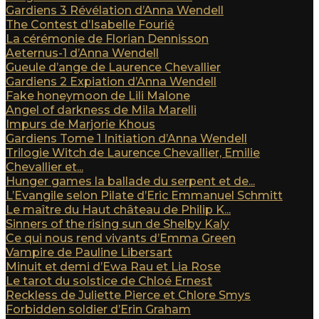
Gardiens 3 Révélation d’Anna Wendell
The Contest d’Isabelle Fourié
La cérémonie de Florian Dennisson
Aeternus-1 d’Anna Wendell
Gueule d’ange de Laurence Chevallier
Gardiens 2 Expiation d’Anna Wendell
Fake honeymoon de Lili Malone
Angel of darkness de Mila Marelli
Impurs de Marjorie Khous
Gardiens Tome 1 Initiation d’Anna Wendell
Trilogie Witch de Laurence Chevallier, Emilie
Chevallier et...
Hunger games la ballade du serpent et de...
L’Evangile selon Pilate d’Eric Emmanuel Schmitt
Le maître du Haut château de Philip K...
Sinners of the rising sun de Shelby Kaly
Ce qui nous rend vivants d’Emma Green
Vampire de Pauline Libersart
Minuit et demi d’Ewa Rau et Lia Rose
Le tarot du solstice de Chloé Ernest
Reckless de Juliette Pierce et Chlore Smys
Forbidden soldier d’Erin Graham