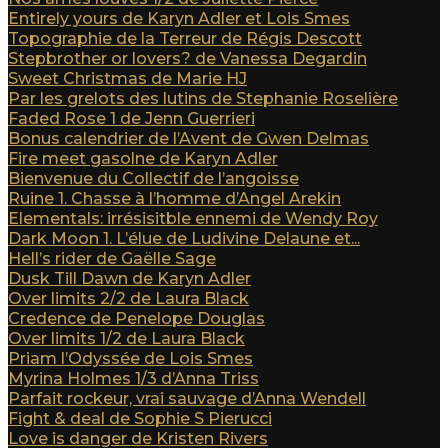
Entirely yours de Karyn Adler et Lois Smes
Topographie de la Terreur de Régis Descott
Stepbrother or lovers? de Vanessa Degardin
Sweet Christmas de Marie HJ
Par les grelots des lutins de Stephanie Roselière
Faded Rose 1 de Jenn Guerrieri
Bonus calendrier de l’Avent de Gwen Delmas
Fire meet gasolne de Karyn Adler
Bienvenue du Collectif de l’angoisse
Ruine 1. Chasse à l’homme d’Angel Arekin
Elementals: irrésisitble ennemi de Wendy Roy
Dark Moon 1. L’élue de Ludivine Delaune et...
Hell’s rider de Gaëlle Sage
Dusk Till Dawn de Karyn Adler
Over limits 2/2 de Laura Black
Credence de Penelope Douglas
Over limits 1/2 de Laura Black
Priam l’Odyssée de Lois Smes
Myrina Holmes 1/3 d’Anna Triss
Parfait rockeur, vrai sauvage d’Anna Wendell
Fight & deal de Sophie S Pierucci
Love is danger de Kristen Rivers