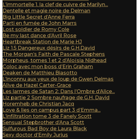
L’immortelle 1. la clef de cuivre de Marilyn...
Dentelle et magie noire de Delman
Big Little Secret d’Anne Ferra
Parti en fumée de John Marrs
Lost soldier de Romy Cole
Be my last dance d’Avril Rose
Heartbreak Station de Marie HJ
Liz 1.5 Dangereux désirs de G.H.David
The Morgan’s Faith de Pascale Stephens
Morpheus, tomes 1 et 2 d’Aloïsia Nidhead
Coloc avec mon boss d’Erin Graham
Deaken de Matthieu Biasotto
L’inconnu aux yeux de loup de Gwen Delmas
Alive de Hazel Carter-Grace
Les larmes de Satan 2: Dans l’Ombre d’Alice...
Liz partie 2 Sombre naufrage de G.H. David
Horemheb de Christian Jacq
Love & lies on campus part 3 d’Emma...
L’infiltration tome 3 de Fanely Scott
Sensual Stepbrother d’Ana Scott
Sulfurous Bad Boy de Laura Black
Sexy doctor d’Emily Jurius