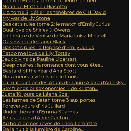
Tainted Hearts tome 1 de Jenn Guerrieri
Noan de Matthieu Biasotto
Liz, tome 3, défier les ténèbres de G.H.David
My war de Liv Stone
Basket’s rules tome 2: le match d’Emily Jurius
Dual love de Shirley J. Owens
Le théâtre de Venise de Maria Luisa Minarelli
Obsess me de Laura Black
Basket’s rules: la Reprise d’Emily Jurius
Tatoo me love de Lily Tortay
Jeux divins de Pauline Libersart
Deep desires : la romance dont vous êtes...
Bastard of the Year d’Ana Scott
Nos coeurs à vif d’Isabelle Louis
La malédiction des Atuas de Laure Allard d’Adelsky...
Sex friends or sex enemies ? de Kristen...
Juste 10 jours de Léana Soal
Les larmes de Satan tome 3 aux portes...
Forever yours d’Iris Julliard
Under the rain d’Emma S James
A ses ordres d’Anne Cantore
Au bout de nos rêves de Théo Lemattre
De la nuit à la lumière de Caroline...