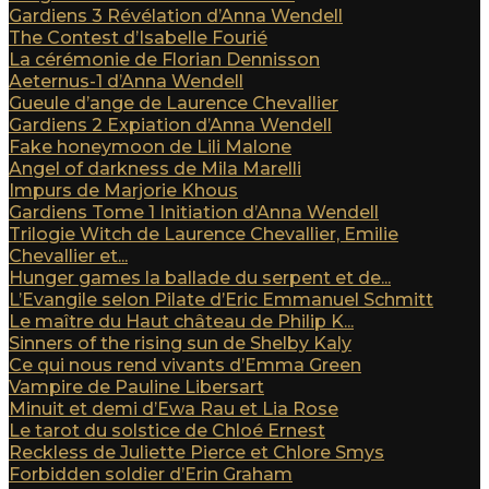
Gardiens 3 Révélation d’Anna Wendell
The Contest d’Isabelle Fourié
La cérémonie de Florian Dennisson
Aeternus-1 d’Anna Wendell
Gueule d’ange de Laurence Chevallier
Gardiens 2 Expiation d’Anna Wendell
Fake honeymoon de Lili Malone
Angel of darkness de Mila Marelli
Impurs de Marjorie Khous
Gardiens Tome 1 Initiation d’Anna Wendell
Trilogie Witch de Laurence Chevallier, Emilie
Chevallier et...
Hunger games la ballade du serpent et de...
L’Evangile selon Pilate d’Eric Emmanuel Schmitt
Le maître du Haut château de Philip K...
Sinners of the rising sun de Shelby Kaly
Ce qui nous rend vivants d’Emma Green
Vampire de Pauline Libersart
Minuit et demi d’Ewa Rau et Lia Rose
Le tarot du solstice de Chloé Ernest
Reckless de Juliette Pierce et Chlore Smys
Forbidden soldier d’Erin Graham