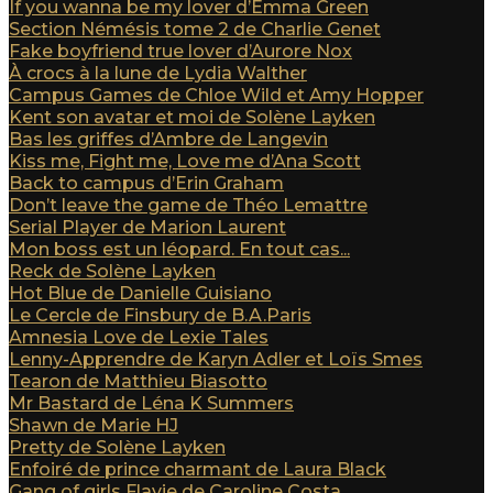
If you wanna be my lover d’Emma Green
Section Némésis tome 2 de Charlie Genet
Fake boyfriend true lover d’Aurore Nox
À crocs à la lune de Lydia Walther
Campus Games de Chloe Wild et Amy Hopper
Kent son avatar et moi de Solène Layken
Bas les griffes d’Ambre de Langevin
Kiss me, Fight me, Love me d’Ana Scott
Back to campus d’Erin Graham
Don’t leave the game de Théo Lemattre
Serial Player de Marion Laurent
Mon boss est un léopard. En tout cas...
Reck de Solène Layken
Hot Blue de Danielle Guisiano
Le Cercle de Finsbury de B.A.Paris
Amnesia Love de Lexie Tales
Lenny-Apprendre de Karyn Adler et Loïs Smes
Tearon de Matthieu Biasotto
Mr Bastard de Léna K Summers
Shawn de Marie HJ
Pretty de Solène Layken
Enfoiré de prince charmant de Laura Black
Gang of girls Flavie de Caroline Costa