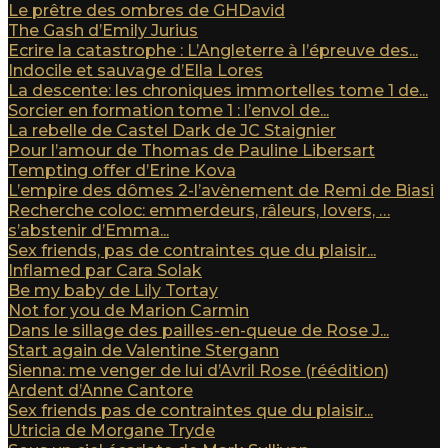
Le prêtre des ombres de GHDavid
The Gash d’Emily Jurius
Ecrire la catastrophe : L’Angleterre à l’épreuve des...
Indocile et sauvage d’Ella Lores
La descente: les chroniques immortelles tome 1 de...
Sorcier en formation tome 1 : l’envol de...
La rebelle de Castel Dark de JC Staignier
Pour l’amour de Thomas de Pauline Libersart
Tempting offer d’Erine Kova
L’empire des dômes 2-l’avènement de Remi de Biasi
Recherche coloc: emmerdeurs, râleurs, lovers, …
s’abstenir d’Emma...
Sex friends, pas de contraintes que du plaisir...
Inflamed par Cara Solak
Be my baby de Lily Tortay
Not for you de Marion Carmin
Dans le sillage des pailles-en-queue de Rose J...
Start again de Valentine Stergann
Sienna: me venger de lui d’Avril Rose (réédition)
Ardent d’Anne Cantore
Sex friends pas de contraintes que du plaisir...
Utricia de Morgane Tryde