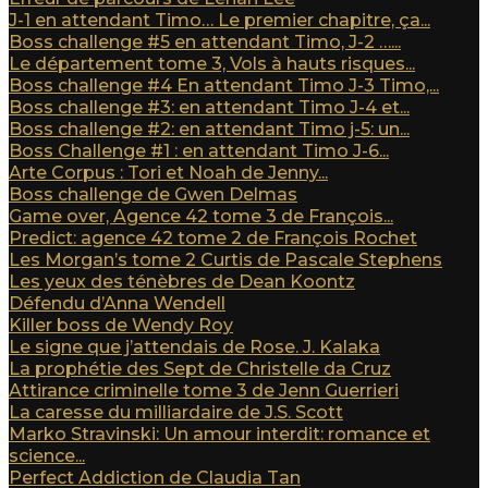
J-1 en attendant Timo… Le premier chapitre, ça...
Boss challenge #5 en attendant Timo, J-2 …...
Le département tome 3, Vols à hauts risques...
Boss challenge #4 En attendant Timo J-3 Timo,...
Boss challenge #3: en attendant Timo J-4 et...
Boss challenge #2: en attendant Timo j-5: un...
Boss Challenge #1 : en attendant Timo J-6...
Arte Corpus : Tori et Noah de Jenny...
Boss challenge de Gwen Delmas
Game over, Agence 42 tome 3 de François...
Predict: agence 42 tome 2 de François Rochet
Les Morgan’s tome 2 Curtis de Pascale Stephens
Les yeux des ténèbres de Dean Koontz
Défendu d’Anna Wendell
Killer boss de Wendy Roy
Le signe que j’attendais de Rose. J. Kalaka
La prophétie des Sept de Christelle da Cruz
Attirance criminelle tome 3 de Jenn Guerrieri
La caresse du milliardaire de J.S. Scott
Marko Stravinski: Un amour interdit: romance et
science...
Perfect Addiction de Claudia Tan