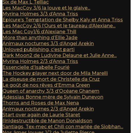
Six de Max L Telliac
Les MacCoy 3/6 la louve et le glaive...
Myrina Holmes 3/3 d’Anna Triss
Epicure’s Temptation de Shelby Kaly et Anna Triss
Les MacCoy 2/6 l’Ours et le taureau d’Alexiane...
Les Mac Coy1/6 d’Alexiane Thill
More than anything d’Ellie Jade
Animaux nocturnes 3/3 d’Angel Arekin
Unloved publishing, c’est parti
Dark Moon2 de Ludivine Delaune et Julie Anne...
Myrina Holmes 2/3 d’Anna Triss
Essencielle d’Isabelle Fourié
The Hockey player next door de Mila Marelli
La diseuse de mort de Christelle da Cruz
Le goût de nos rêves d’Emma Green
Queen of anarchy 3/3 d’Océane Ghanem
Adessias Bonne mère de Sylvain Dunevon
Thorns and Roses de Max Nena
Animaux nocturnes 2/3 d’Angel Arekin
Start over again de Laurie Staret
(In)destructible de Manon Donaldson
Santiags, Tex-mec et Chili con mariée de Siobhan...
Nos âmes louves 1/2 de Juliette Pierce