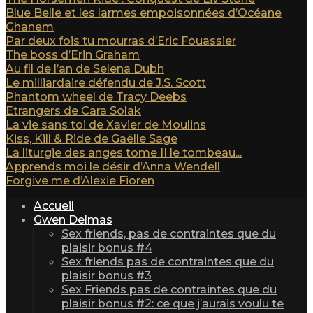
Blue Belle et les larmes empoisonnées d’Océane
Ghanem
Par deux fois tu mourras d’Eric Fouassier
The boss d’Erin Graham
Au fil de l’an de Selena Dubh
Le milliardaire défendu de J.S. Scott
Phantom wheel de Tracy Deebs
Etrangers de Cara Solak
La vie sans toi de Xavier de Moulins
Kiss, Kill & Ride de Gaëlle Sage
La liturgie des anges tome II le tombeau...
Apprends moi le désir d’Anna Wendell
Forgive me d’Alexie Fioren
Accueil
Gwen Delmas
Sex friends, pas de contraintes que du
plaisir bonus #4
Sex friends pas de contraintes que du
plaisir bonus #3
Sex Friends pas de contraintes que du
plaisir bonus #2: ce que j’aurais voulu te