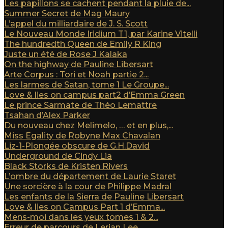
Les papillons se cachent pendant la pluie de...
Summer Secret de Mag Maury
L’appel du milliardaire de J. S. Scott
Le Nouveau Monde Iridium T1, par Karine Vitelli
The hundredth Queen de Emily R King
Juste un été de Rose J Kalaka
On the highway de Pauline Libersart
Arte Corpus : Tori et Noah partie 2...
Les larmes de Satan, tome 1 Le Groupe...
Love & lies on campus part2 d’Emma Green
Le prince Sarmate de Théo Lemattre
Tsahan d’Alex Parker
Du nouveau chez Melimelo, … et en plus,...
Miss Egality de Robyne Max Chavalan
Liz-1-Plongée obscure de G.H.David
Underground de Cindy Lia
Black Storks de Kristen Rivers
L’ombre du département de Laurie Staret
Une sorcière à la cour de Philippe Madral
Les enfants de la Sierra de Pauline Libersart
Love & lies on Campus Part 1 d’Emma...
Mens-moi dans les yeux tomes 1 & 2...
Erreur de parcours de Lerian Lee