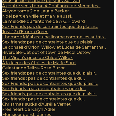
Sous un ciel écarlate de Mark Sullivan
À contre sens tome 4 Confiance de Mercedes...
Alcyon tome 2 de Laurie Becker
Noël part en vrille et ma vie aussi...
La mélodie du fantôme de A.G. Howard
Sex Friends pas de contraintes que du plaisir...
Just 17 d’Emma Green
L’homme idéal est une licorne comme les autres...
Sex friends: pas de contrainte que du plaisir...
Le conseil d’Orion: Willow et Lucas de Samantha...
Riverdale-Get out of town de Micol Ostow
The Virgin’s price de Chloe Wilkox
À la lueur des étoiles de Marie Sorel
Celestar de Jeliza-Rose Buzor
Sex friends: pas de contraintes que du plaisir...
Sex friends : pas de contraintes que du...
Sex Friends: pas de contraintes que du plaisir...
Sex Friends : pas de contraintes que du...
Sex friends, pas de contraintes que du plaisir...
Sex friends : pas de contraintes que du...
Christmas sucks d’Aurélia Vernet
Free heart de Karyn Adler
Monsieur de E.L. James