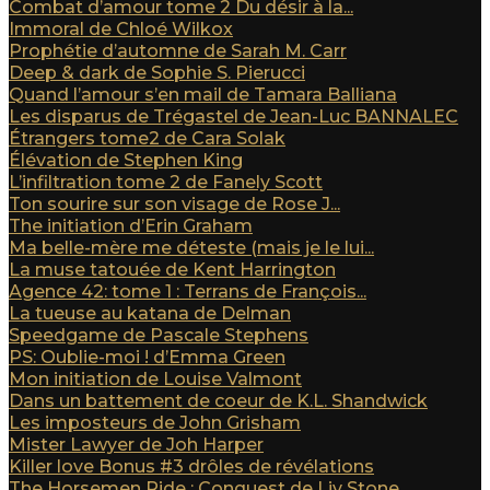
Combat d’amour tome 2 Du désir à la...
Immoral de Chloé Wilkox
Prophétie d’automne de Sarah M. Carr
Deep & dark de Sophie S. Pierucci
Quand l’amour s’en mail de Tamara Balliana
Les disparus de Trégastel de Jean-Luc BANNALEC
Étrangers tome2 de Cara Solak
Élévation de Stephen King
L’infiltration tome 2 de Fanely Scott
Ton sourire sur son visage de Rose J...
The initiation d’Erin Graham
Ma belle-mère me déteste (mais je le lui...
La muse tatouée de Kent Harrington
Agence 42: tome 1 : Terrans de François...
La tueuse au katana de Delman
Speedgame de Pascale Stephens
PS: Oublie-moi ! d’Emma Green
Mon initiation de Louise Valmont
Dans un battement de coeur de K.L. Shandwick
Les imposteurs de John Grisham
Mister Lawyer de Joh Harper
Killer love Bonus #3 drôles de révélations
The Horsemen Ride : Conquest de Liv Stone