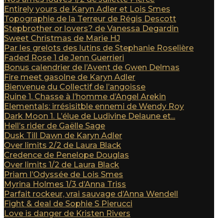
Entirely yours de Karyn Adler et Lois Smes
Topographie de la Terreur de Régis Descott
Stepbrother or lovers? de Vanessa Degardin
Sweet Christmas de Marie HJ
Par les grelots des lutins de Stephanie Roselière
Faded Rose 1 de Jenn Guerrieri
Bonus calendrier de l’Avent de Gwen Delmas
Fire meet gasolne de Karyn Adler
Bienvenue du Collectif de l’angoisse
Ruine 1. Chasse à l’homme d’Angel Arekin
Elementals: irrésisitble ennemi de Wendy Roy
Dark Moon 1. L’élue de Ludivine Delaune et...
Hell’s rider de Gaëlle Sage
Dusk Till Dawn de Karyn Adler
Over limits 2/2 de Laura Black
Credence de Penelope Douglas
Over limits 1/2 de Laura Black
Priam l’Odyssée de Lois Smes
Myrina Holmes 1/3 d’Anna Triss
Parfait rockeur, vrai sauvage d’Anna Wendell
Fight & deal de Sophie S Pierucci
Love is danger de Kristen Rivers