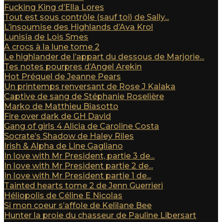
Fucking King d’Ella Lores
Tout est sous contrôle (sauf toi) de Sally...
L’insoumise des Highlands d’Ava Krol
Lunisia de Lois Smes
A crocs à la lune tome 2
Le highlander de l’appart du dessous de Marjorie...
Tes notes pourpres d’Angel Arekin
Hot Préquel de Jeanne Pears
Un printemps renversant de Rose J Kalaka
Captive de sang de Stéphanie Roselière
Marko de Matthieu Biasotto
Fire over dark de GH David
Gang of girls 4 Alicia de Caroline Costa
Socrate’s Shadow de Haley Riles
Irish & Alpha de Line Gagliano
In love with Mr President, partie 3 de...
In love with Mr President partie 2 de...
In love with Mr President partie 1 de...
Tainted hearts tome 2 de Jenn Guerrieri
Héliopolis de Céline E Nicolas
Si mon coeur s’affole de Kelilane Bee
Hunter la proie du chasseur de Pauline Libersart