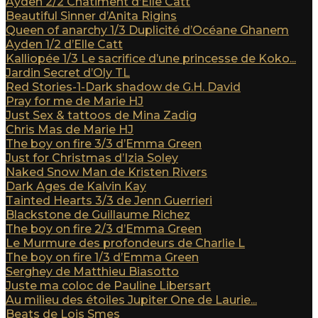
Ayden 2/2 Châtiment d’Elle Catt
Beautiful Sinner d’Anita Rigins
Queen of anarchy 1/3 Duplicité d’Océane Ghanem
Ayden 1/2 d’Elle Catt
Kalliopée 1/3 Le sacrifice d’une princesse de Koko...
Jardin Secret d’Oly TL
Red Stories-1-Dark shadow de G.H. David
Pray for me de Marie HJ
Just Sex & tattoos de Mina Zadig
Chris Mas de Marie HJ
The boy on fire 3/3 d’Emma Green
Just for Christmas d’Izia Soley
Naked Snow Man de Kristen Rivers
Dark Ages de Kalvin Kay
Tainted Hearts 3/3 de Jenn Guerrieri
Blackstone de Guillaume Richez
The boy on fire 2/3 d’Emma Green
Le Murmure des profondeurs de Charlie L
The boy on fire 1/3 d’Emma Green
Serghey de Matthieu Biasotto
Juste ma coloc de Pauline Libersart
Au milieu des étoiles Jupiter One de Laurie...
Beats de Lois Smes