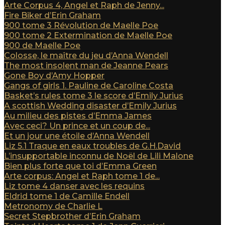
Arte Corpus 4, Angel et Raph de Jenny...
Fire Biker d’Erin Graham
900 tome 3 Révolution de Maelle Poe
900 tome 2 Extermination de Maelle Poe
900 de Maelle Poe
Colosse, le maître du jeu d’Anna Wendell
The most insolent man de Jeanne Pears
Gone Boy d’Amy Hopper
Gangs of girls 1. Pauline de Caroline Costa
Basket’s rules tome 3 le score d’Emily Jurius
A scottish Wedding disaster d’Emily Jurius
Au milieu des pistes d’Emma James
Avec ceci? Un prince et un coup de...
Et un jour une étoile d’Anna Wendell
Liz 5.1 Traque en eaux troubles de G.H.David
L’insupportable inconnu de Noël de Lili Malone
Bien plus forte que toi d’Emma Green
Arte corpus: Angel et Raph tome 1 de...
Liz tome 4 danser avec les requins
Eldrid tome 1 de Camille Endell
Metronomy de Charlie L
Secret Stepbrother d’Erin Graham