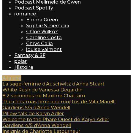
Podcast Melimelo de Gwen
Podcast Spotify
romance
Emma Green
Sophie S Pierrucci
Chloe Wilkox
Caroline Costa
Chrys Galia
louise valmont
Fantasy & SF
polar
Histoire
A la une
La sage-femme d’Auschwitz d’Anna Stuart
White Rush de Vanessa Degardin
8.2 secondes de Maxime Chattam
The christmas time and mojitos de Mila Marelli
Gardiens 5/5 d’Anna Wendell
Pillow talk de Karyn Adler
Welcome to the Phare Ouest de Karyn Adler
Gardiens 4/5 d’Anna Wendell
Insignis de Charlotte Letourneur