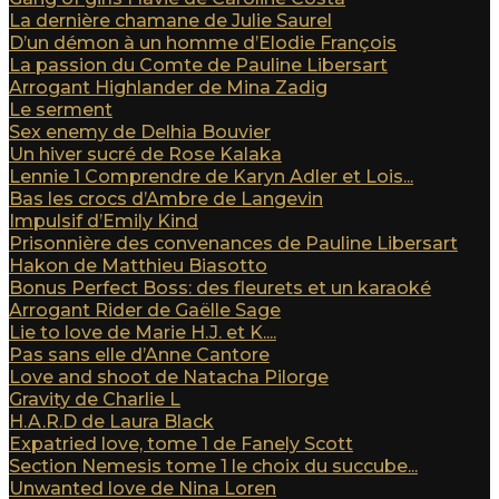
La dernière chamane de Julie Saurel
D’un démon à un homme d’Elodie François
La passion du Comte de Pauline Libersart
Arrogant Highlander de Mina Zadig
Le serment
Sex enemy de Delhia Bouvier
Un hiver sucré de Rose Kalaka
Lennie 1 Comprendre de Karyn Adler et Lois...
Bas les crocs d’Ambre de Langevin
Impulsif d’Emily Kind
Prisonnière des convenances de Pauline Libersart
Hakon de Matthieu Biasotto
Bonus Perfect Boss: des fleurets et un karaoké
Arrogant Rider de Gaëlle Sage
Lie to love de Marie H.J. et K....
Pas sans elle d’Anne Cantore
Love and shoot de Natacha Pilorge
Gravity de Charlie L
H.A.R.D de Laura Black
Expatried love, tome 1 de Fanely Scott
Section Nemesis tome 1 le choix du succube...
Unwanted love de Nina Loren