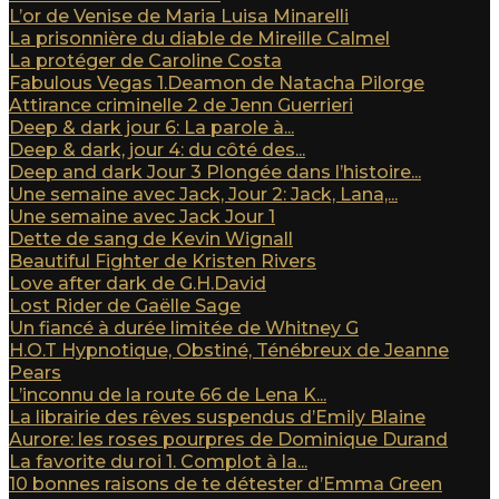
L’or de Venise de Maria Luisa Minarelli
La prisonnière du diable de Mireille Calmel
La protéger de Caroline Costa
Fabulous Vegas 1.Deamon de Natacha Pilorge
Attirance criminelle 2 de Jenn Guerrieri
Deep & dark jour 6: La parole à...
Deep & dark, jour 4: du côté des...
Deep and dark Jour 3 Plongée dans l’histoire...
Une semaine avec Jack, Jour 2: Jack, Lana,...
Une semaine avec Jack Jour 1
Dette de sang de Kevin Wignall
Beautiful Fighter de Kristen Rivers
Love after dark de G.H.David
Lost Rider de Gaëlle Sage
Un fiancé à durée limitée de Whitney G
H.O.T Hypnotique, Obstiné, Ténébreux de Jeanne
Pears
L’inconnu de la route 66 de Lena K...
La librairie des rêves suspendus d’Emily Blaine
Aurore: les roses pourpres de Dominique Durand
La favorite du roi 1. Complot à la...
10 bonnes raisons de te détester d’Emma Green