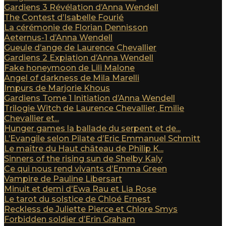
Gardiens 3 Révélation d’Anna Wendell
The Contest d’Isabelle Fourié
La cérémonie de Florian Dennisson
Aeternus-1 d’Anna Wendell
Gueule d’ange de Laurence Chevallier
Gardiens 2 Expiation d’Anna Wendell
Fake honeymoon de Lili Malone
Angel of darkness de Mila Marelli
Impurs de Marjorie Khous
Gardiens Tome 1 Initiation d’Anna Wendell
Trilogie Witch de Laurence Chevallier, Emilie
Chevallier et...
Hunger games la ballade du serpent et de...
L’Evangile selon Pilate d’Eric Emmanuel Schmitt
Le maître du Haut château de Philip K...
Sinners of the rising sun de Shelby Kaly
Ce qui nous rend vivants d’Emma Green
Vampire de Pauline Libersart
Minuit et demi d’Ewa Rau et Lia Rose
Le tarot du solstice de Chloé Ernest
Reckless de Juliette Pierce et Chlore Smys
Forbidden soldier d’Erin Graham