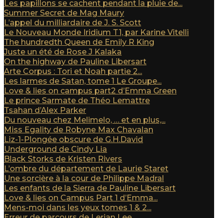
Les papillons se cachent pendant la pluie de...
Summer Secret de Mag Maury
L’appel du milliardaire de J. S. Scott
Le Nouveau Monde Iridium T1, par Karine Vitelli
The hundredth Queen de Emily R King
Juste un été de Rose J Kalaka
On the highway de Pauline Libersart
Arte Corpus : Tori et Noah partie 2...
Les larmes de Satan, tome 1 Le Groupe...
Love & lies on campus part2 d’Emma Green
Le prince Sarmate de Théo Lemattre
Tsahan d’Alex Parker
Du nouveau chez Melimelo, … et en plus,...
Miss Egality de Robyne Max Chavalan
Liz-1-Plongée obscure de G.H.David
Underground de Cindy Lia
Black Storks de Kristen Rivers
L’ombre du département de Laurie Staret
Une sorcière à la cour de Philippe Madral
Les enfants de la Sierra de Pauline Libersart
Love & lies on Campus Part 1 d’Emma...
Mens-moi dans les yeux tomes 1 & 2...
Erreur de parcours de Lerian Lee