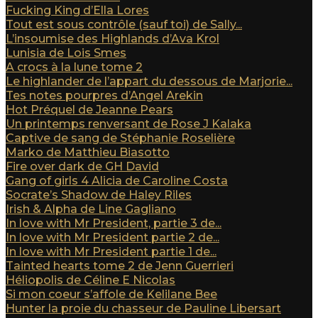
Fucking King d’Ella Lores
Tout est sous contrôle (sauf toi) de Sally...
L’insoumise des Highlands d’Ava Krol
Lunisia de Lois Smes
A crocs à la lune tome 2
Le highlander de l’appart du dessous de Marjorie...
Tes notes pourpres d’Angel Arekin
Hot Préquel de Jeanne Pears
Un printemps renversant de Rose J Kalaka
Captive de sang de Stéphanie Roselière
Marko de Matthieu Biasotto
Fire over dark de GH David
Gang of girls 4 Alicia de Caroline Costa
Socrate’s Shadow de Haley Riles
Irish & Alpha de Line Gagliano
In love with Mr President, partie 3 de...
In love with Mr President partie 2 de...
In love with Mr President partie 1 de...
Tainted hearts tome 2 de Jenn Guerrieri
Héliopolis de Céline E Nicolas
Si mon coeur s’affole de Kelilane Bee
Hunter la proie du chasseur de Pauline Libersart