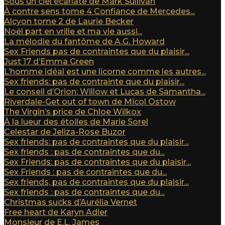
Sous un ciel écarlate de Mark Sullivan
À contre sens tome 4 Confiance de Mercedes...
Alcyon tome 2 de Laurie Becker
Noël part en vrille et ma vie aussi...
La mélodie du fantôme de A.G. Howard
Sex Friends pas de contraintes que du plaisir...
Just 17 d’Emma Green
L’homme idéal est une licorne comme les autres...
Sex friends: pas de contrainte que du plaisir...
Le conseil d’Orion: Willow et Lucas de Samantha...
Riverdale-Get out of town de Micol Ostow
The Virgin’s price de Chloe Wilkox
À la lueur des étoiles de Marie Sorel
Celestar de Jeliza-Rose Buzor
Sex friends: pas de contraintes que du plaisir...
Sex friends : pas de contraintes que du...
Sex Friends: pas de contraintes que du plaisir...
Sex Friends : pas de contraintes que du...
Sex friends, pas de contraintes que du plaisir...
Sex friends : pas de contraintes que du...
Christmas sucks d’Aurélia Vernet
Free heart de Karyn Adler
Monsieur de E.L. James