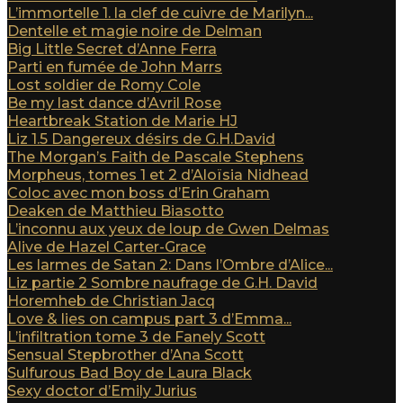
L’immortelle 1. la clef de cuivre de Marilyn...
Dentelle et magie noire de Delman
Big Little Secret d’Anne Ferra
Parti en fumée de John Marrs
Lost soldier de Romy Cole
Be my last dance d’Avril Rose
Heartbreak Station de Marie HJ
Liz 1.5 Dangereux désirs de G.H.David
The Morgan’s Faith de Pascale Stephens
Morpheus, tomes 1 et 2 d’Aloïsia Nidhead
Coloc avec mon boss d’Erin Graham
Deaken de Matthieu Biasotto
L’inconnu aux yeux de loup de Gwen Delmas
Alive de Hazel Carter-Grace
Les larmes de Satan 2: Dans l’Ombre d’Alice...
Liz partie 2 Sombre naufrage de G.H. David
Horemheb de Christian Jacq
Love & lies on campus part 3 d’Emma...
L’infiltration tome 3 de Fanely Scott
Sensual Stepbrother d’Ana Scott
Sulfurous Bad Boy de Laura Black
Sexy doctor d’Emily Jurius