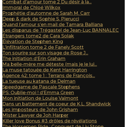
Combat d’amour tome 2 Du désir à la...
Immoral de Chloé Wilkox
Prophétie d’automne de Sarah M. Carr
Deep & dark de Sophie S. Pierucci
Quand l’amour s’en mail de Tamara Balliana
Les disparus de Trégastel de Jean-Luc BANNALEC
Étrangers tome2 de Cara Solak
Élévation de Stephen King
L’infiltration tome 2 de Fanely Scott
Ton sourire sur son visage de Rose J...
The initiation d’Erin Graham
Ma belle-mère me déteste (mais je le lui...
La muse tatouée de Kent Harrington
Agence 42: tome 1 : Terrans de François...
La tueuse au katana de Delman
Speedgame de Pascale Stephens
PS: Oublie-moi ! d’Emma Green
Mon initiation de Louise Valmont
Dans un battement de coeur de K.L. Shandwick
Les imposteurs de John Grisham
Mister Lawyer de Joh Harper
Killer love Bonus #3 drôles de révélations
The Horsemen Ride : Conquest de Liv Stone