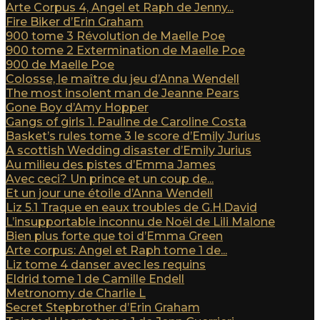
Arte Corpus 4, Angel et Raph de Jenny...
Fire Biker d’Erin Graham
900 tome 3 Révolution de Maelle Poe
900 tome 2 Extermination de Maelle Poe
900 de Maelle Poe
Colosse, le maître du jeu d’Anna Wendell
The most insolent man de Jeanne Pears
Gone Boy d’Amy Hopper
Gangs of girls 1. Pauline de Caroline Costa
Basket’s rules tome 3 le score d’Emily Jurius
A scottish Wedding disaster d’Emily Jurius
Au milieu des pistes d’Emma James
Avec ceci? Un prince et un coup de...
Et un jour une étoile d’Anna Wendell
Liz 5.1 Traque en eaux troubles de G.H.David
L’insupportable inconnu de Noël de Lili Malone
Bien plus forte que toi d’Emma Green
Arte corpus: Angel et Raph tome 1 de...
Liz tome 4 danser avec les requins
Eldrid tome 1 de Camille Endell
Metronomy de Charlie L
Secret Stepbrother d’Erin Graham