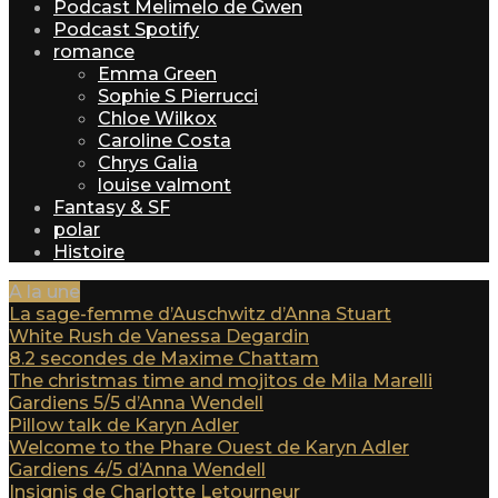
Podcast Melimelo de Gwen
Podcast Spotify
romance
Emma Green
Sophie S Pierrucci
Chloe Wilkox
Caroline Costa
Chrys Galia
louise valmont
Fantasy & SF
polar
Histoire
A la une
La sage-femme d’Auschwitz d’Anna Stuart
White Rush de Vanessa Degardin
8.2 secondes de Maxime Chattam
The christmas time and mojitos de Mila Marelli
Gardiens 5/5 d’Anna Wendell
Pillow talk de Karyn Adler
Welcome to the Phare Ouest de Karyn Adler
Gardiens 4/5 d’Anna Wendell
Insignis de Charlotte Letourneur