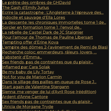
Le prêtre des ombres de GHDavid
The Gash d’Emily Jurius
Ecrire la catastrophe : L’Angleterre à l’épreuve des...
Indocile et sauvage d’Ella Lores
La descente: les chroniques immortelles tome 1 de...
Sorcier en formation tome 1 : l’envol de...
La rebelle de Castel Dark de JC Staignier
Pour l’amour de Thomas de Pauline Libersart
Tempting offer d’Erine Kova
L’empire des dômes 2-l’avènement de Remi de Biasi
Recherche coloc: emmerdeurs, râleurs, lovers, …
s’abstenir d’Emma...
Sex friends, pas de contraintes que du plaisir...
Inflamed par Cara Solak
Be my baby de Lily Tortay
Not for you de Marion Carmin
Dans le sillage des pailles-en-queue de Rose J...
Start again de Valentine Stergann
Sienna: me venger de lui d’Avril Rose (réédition)
Ardent d’Anne Cantore
Sex friends pas de contraintes que du plaisir...
Utricia de Morgane Tryde