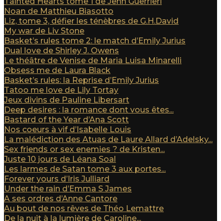
Tainted Hearts tome 1 de Jenn Guerrieri
Noan de Matthieu Biasotto
Liz, tome 3, défier les ténèbres de G.H.David
My war de Liv Stone
Basket’s rules tome 2: le match d’Emily Jurius
Dual love de Shirley J. Owens
Le théâtre de Venise de Maria Luisa Minarelli
Obsess me de Laura Black
Basket’s rules: la Reprise d’Emily Jurius
Tatoo me love de Lily Tortay
Jeux divins de Pauline Libersart
Deep desires : la romance dont vous êtes...
Bastard of the Year d’Ana Scott
Nos coeurs à vif d’Isabelle Louis
La malédiction des Atuas de Laure Allard d’Adelsky...
Sex friends or sex enemies ? de Kristen...
Juste 10 jours de Léana Soal
Les larmes de Satan tome 3 aux portes...
Forever yours d’Iris Julliard
Under the rain d’Emma S James
A ses ordres d’Anne Cantore
Au bout de nos rêves de Théo Lemattre
De la nuit à la lumière de Caroline...