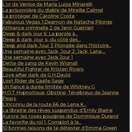
L’or de Venise de Maria Luisa Minarelli
La prisonnière du diable de Mireille Calmel
La protéger de Caroline Costa
Fabulous Vegas 1.Deamon de Natacha Pilorge
Attirance criminelle 2 de Jenn Guerrieri
Deep & dark jour 6: La parole à...
Deep & dark, jour 4: du côté des...
Deep and dark Jour 3 Plongée dans l’histoire...
Une semaine avec Jack, Jour 2: Jack, Lana,...
Une semaine avec Jack Jour 1
Dette de sang de Kevin Wignall
Beautiful Fighter de Kristen Rivers
Love after dark de G.H.David
Lost Rider de Gaëlle Sage
Un fiancé à durée limitée de Whitney G
H.O.T Hypnotique, Obstiné, Ténébreux de Jeanne
Pears
L’inconnu de la route 66 de Lena K...
La librairie des rêves suspendus d’Emily Blaine
Aurore: les roses pourpres de Dominique Durand
La favorite du roi 1. Complot à la...
10 bonnes raisons de te détester d’Emma Green