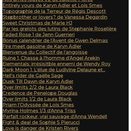
Entirely yours de Karyn Adler et Lois Smes
Topographie de la Terreur de Régis Descott
Stepbrother or lovers? de Vanessa Degardin
Sweet Christmas de Marie HJ
Par les grelots des lutins de Stephanie Roselière
Faded Rose 1 de Jenn Guerrieri
Bonus calendrier de l’Avent de Gwen Delmas
Fire meet gasolne de Karyn Adler
Bienvenue du Collectif de l’angoisse
Ruine 1. Chasse à l’homme d’Angel Arekin
Elementals: irrésisitble ennemi de Wendy Roy
Dark Moon 1. L’élue de Ludivine Delaune et...
Hell’s rider de Gaëlle Sage
Dusk Till Dawn de Karyn Adler
Over limits 2/2 de Laura Black
Credence de Penelope Douglas
Over limits 1/2 de Laura Black
Priam l’Odyssée de Lois Smes
Myrina Holmes 1/3 d’Anna Triss
Parfait rockeur, vrai sauvage d’Anna Wendell
Fight & deal de Sophie S Pierucci
Love is danger de Kristen Rivers