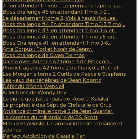
J-1 en attendant Timo… Le premier chapitre, ça...
Boss challenge #5 en attendant Timo, J-2 …...
Le département tome 3, Vols à hauts risques...
Boss challenge #4 En attendant Timo J-3 Timo,...
Boss challenge #3: en attendant Timo J-4 et...
Boss challenge #2: en attendant Timo j-5: un...
Boss Challenge #1 : en attendant Timo J-6...
Arte Corpus : Tori et Noah de Jenny...
Boss challenge de Gwen Delmas
Game over, Agence 42 tome 3 de François...
Predict: agence 42 tome 2 de François Rochet
Les Morgan’s tome 2 Curtis de Pascale Stephens
Les yeux des ténèbres de Dean Koontz
Défendu d’Anna Wendell
Killer boss de Wendy Roy
Le signe que j’attendais de Rose. J. Kalaka
La prophétie des Sept de Christelle da Cruz
Attirance criminelle tome 3 de Jenn Guerrieri
La caresse du milliardaire de J.S. Scott
Marko Stravinski: Un amour interdit: romance et
science...
Perfect Addiction de Claudia Tan