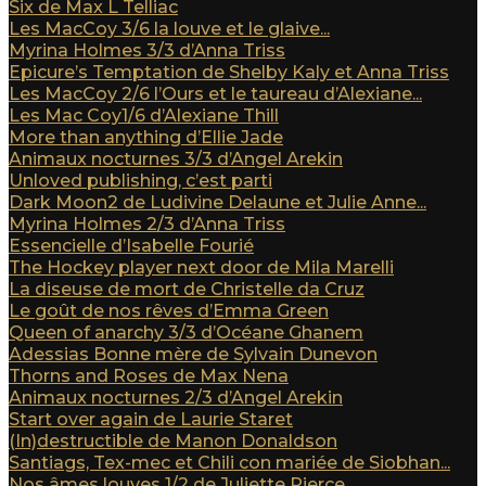
Six de Max L Telliac
Les MacCoy 3/6 la louve et le glaive...
Myrina Holmes 3/3 d’Anna Triss
Epicure’s Temptation de Shelby Kaly et Anna Triss
Les MacCoy 2/6 l’Ours et le taureau d’Alexiane...
Les Mac Coy1/6 d’Alexiane Thill
More than anything d’Ellie Jade
Animaux nocturnes 3/3 d’Angel Arekin
Unloved publishing, c’est parti
Dark Moon2 de Ludivine Delaune et Julie Anne...
Myrina Holmes 2/3 d’Anna Triss
Essencielle d’Isabelle Fourié
The Hockey player next door de Mila Marelli
La diseuse de mort de Christelle da Cruz
Le goût de nos rêves d’Emma Green
Queen of anarchy 3/3 d’Océane Ghanem
Adessias Bonne mère de Sylvain Dunevon
Thorns and Roses de Max Nena
Animaux nocturnes 2/3 d’Angel Arekin
Start over again de Laurie Staret
(In)destructible de Manon Donaldson
Santiags, Tex-mec et Chili con mariée de Siobhan...
Nos âmes louves 1/2 de Juliette Pierce