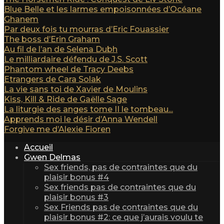
Blue Belle et les larmes empoisonnées d’Océane
Ghanem
Par deux fois tu mourras d’Eric Fouassier
The boss d’Erin Graham
Au fil de l’an de Selena Dubh
Le milliardaire défendu de J.S. Scott
Phantom wheel de Tracy Deebs
Etrangers de Cara Solak
La vie sans toi de Xavier de Moulins
Kiss, Kill & Ride de Gaëlle Sage
La liturgie des anges tome II le tombeau...
Apprends moi le désir d’Anna Wendell
Forgive me d’Alexie Fioren
Accueil
Gwen Delmas
Sex friends, pas de contraintes que du
plaisir bonus #4
Sex friends pas de contraintes que du
plaisir bonus #3
Sex Friends pas de contraintes que du
plaisir bonus #2: ce que j’aurais voulu te