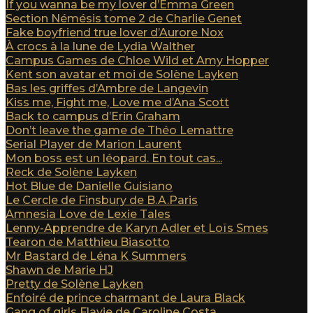
If you wanna be my lover d’Emma Green
Section Némésis tome 2 de Charlie Genet
Fake boyfriend true lover d’Aurore Nox
À crocs à la lune de Lydia Walther
Campus Games de Chloe Wild et Amy Hopper
Kent son avatar et moi de Solène Layken
Bas les griffes d’Ambre de Langevin
Kiss me, Fight me, Love me d’Ana Scott
Back to campus d’Erin Graham
Don’t leave the game de Théo Lemattre
Serial Player de Marion Laurent
Mon boss est un léopard. En tout cas...
Reck de Solène Layken
Hot Blue de Danielle Guisiano
Le Cercle de Finsbury de B.A.Paris
Amnesia Love de Lexie Tales
Lenny-Apprendre de Karyn Adler et Loïs Smes
Tearon de Matthieu Biasotto
Mr Bastard de Léna K Summers
Shawn de Marie HJ
Pretty de Solène Layken
Enfoiré de prince charmant de Laura Black
Gang of girls Flavie de Caroline Costa