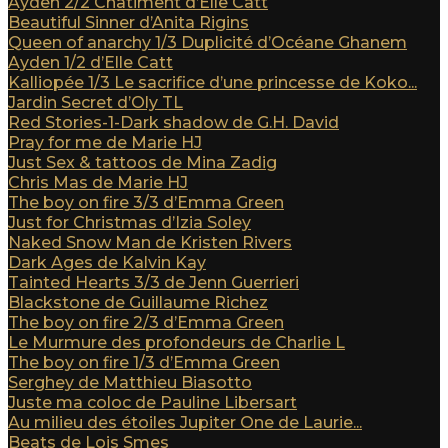
Ayden 2/2 Châtiment d’Elle Catt
Beautiful Sinner d’Anita Rigins
Queen of anarchy 1/3 Duplicité d’Océane Ghanem
Ayden 1/2 d’Elle Catt
Kalliopée 1/3 Le sacrifice d’une princesse de Koko...
Jardin Secret d’Oly TL
Red Stories-1-Dark shadow de G.H. David
Pray for me de Marie HJ
Just Sex & tattoos de Mina Zadig
Chris Mas de Marie HJ
The boy on fire 3/3 d’Emma Green
Just for Christmas d’Izia Soley
Naked Snow Man de Kristen Rivers
Dark Ages de Kalvin Kay
Tainted Hearts 3/3 de Jenn Guerrieri
Blackstone de Guillaume Richez
The boy on fire 2/3 d’Emma Green
Le Murmure des profondeurs de Charlie L
The boy on fire 1/3 d’Emma Green
Serghey de Matthieu Biasotto
Juste ma coloc de Pauline Libersart
Au milieu des étoiles Jupiter One de Laurie...
Beats de Lois Smes