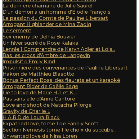
La dernière chamane de Julie Saurel
D’un démon à un homme d’Elodie François
La passion du Comte de Pauline Libersart
Arrogant Highlander de Mina Zadig
Le serment
Sex enemy de Delhia Bouvier
Un hiver sucré de Rose Kalaka
Lennie 1 Comprendre de Karyn Adler et Lois...
Bas les crocs d’Ambre de Langevin
Impulsif d’Emily Kind
Prisonnière des convenances de Pauline Libersart
Hakon de Matthieu Biasotto
Bonus Perfect Boss: des fleurets et un karaoké
Arrogant Rider de Gaëlle Sage
Lie to love de Marie H.J. et K....
Pas sans elle d’Anne Cantore
Love and shoot de Natacha Pilorge
Gravity de Charlie L
H.A.R.D de Laura Black
Expatried love, tome 1 de Fanely Scott
Section Nemesis tome 1 le choix du succube...
Unwanted love de Nina Loren