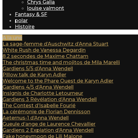
Chrys Galia
louise valmont
Fantasy & SF
polar
Histoire
A la une
La sage-femme d’Auschwitz d’Anna Stuart
White Rush de Vanessa Degardin
8.2 secondes de Maxime Chattam
The christmas time and mojitos de Mila Marelli
Gardiens 5/5 d’Anna Wendell
Pillow talk de Karyn Adler
Welcome to the Phare Ouest de Karyn Adler
Gardiens 4/5 d’Anna Wendell
Insignis de Charlotte Letourneur
Gardiens 3 Révélation d’Anna Wendell
The Contest d’Isabelle Fourié
La cérémonie de Florian Dennisson
Aeternus-1 d’Anna Wendell
Gueule d’ange de Laurence Chevallier
Gardiens 2 Expiation d’Anna Wendell
Fake honeymoon de Lili Malone