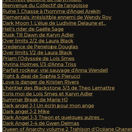
Bienvenue du Collectif de l’angoisse
Ruine 1. Chasse à l’homme d’Angel Arekin
Elementals: irrésisitble ennemi de Wendy Roy
Dark Moon 1. L’élue de Ludivine Delaune et...
Hell’s rider de Gaëlle Sage
Dusk Till Dawn de Karyn Adler
Over limits 2/2 de Laura Black
Credence de Penelope Douglas
Over limits 1/2 de Laura Black
Priam l’Odyssée de Lois Smes
Myrina Holmes 1/3 d’Anna Triss
Parfait rockeur, vrai sauvage d’Anna Wendell
Fight & deal de Sophie S Pierucci
Love is danger de Kristen Rivers
L’héritier des Blackstone 3/3 de Theo Lemattre
Ecris moi de Lois Smes et Karyn Adler
Summer Break de Marie HJ
Dark angel J-1 Un écrin pour mon ange
Dark angel J-2 Mike
Dark Angel J-3 Theon et quelques autres …
Dark Angel J-4 de Gwen Delmas
Queen of Anarchy volume 2 Trahison d’Océane Ghan