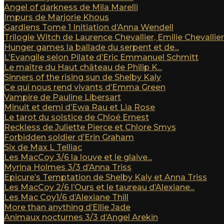
Angel of darkness de Mila Marelli
Impurs de Marjorie Khous
Gardiens Tome 1 Initiation d’Anna Wendell
Trilogie Witch de Laurence Chevallier, Emilie Chevallier e
Hunger games la ballade du serpent et de...
L’Evangile selon Pilate d’Eric Emmanuel Schmitt
Le maître du Haut château de Philip K...
Sinners of the rising sun de Shelby Kaly
Ce qui nous rend vivants d’Emma Green
Vampire de Pauline Libersart
Minuit et demi d’Ewa Rau et Lia Rose
Le tarot du solstice de Chloé Ernest
Reckless de Juliette Pierce et Chlore Smys
Forbidden soldier d’Erin Graham
Six de Max L Telliac
Les MacCoy 3/6 la louve et le glaive...
Myrina Holmes 3/3 d’Anna Triss
Epicure’s Temptation de Shelby Kaly et Anna Triss
Les MacCoy 2/6 l’Ours et le taureau d’Alexiane...
Les Mac Coy1/6 d’Alexiane Thill
More than anything d’Ellie Jade
Animaux nocturnes 3/3 d’Angel Arekin