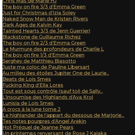
Chris Mas de Marie HJ
The boy on fire 3/3 d’Emma Green
Just for Christmas d’Izia Soley
Naked Snow Man de Kristen Rivers
Dark Ages de Kalvin Kay
Tainted Hearts 3/3 de Jenn Guerrieri
Blackstone de Guillaume Richez
The boy on fire 2/3 d’Emma Green
Le Murmure des profondeurs de Charlie L
The boy on fire 1/3 d’Emma Green
Serghey de Matthieu Biasotto
Juste ma coloc de Pauline Libersart
Au milieu des étoiles Jupiter One de Laurie...
Beats de Lois Smes
Fucking King d’Ella Lores
Tout est sous contrôle (sauf toi) de Sally...
L’insoumise des Highlands d’Ava Krol
Lunisia de Lois Smes
A crocs à la lune tome 2
Le highlander de l’appart du dessous de Marjorie...
Tes notes pourpres d’Angel Arekin
Hot Préquel de Jeanne Pears
Un printemps renversant de Rose J Kalaka