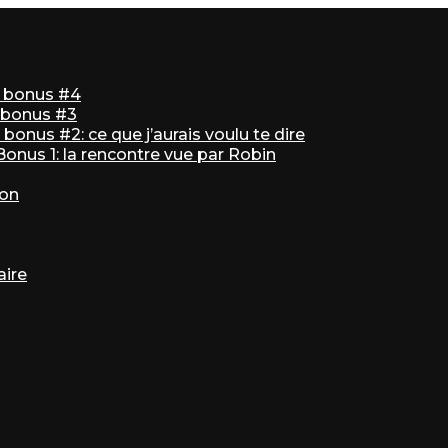
ir bonus #4
r bonus #3
bonus #2: ce que j’aurais voulu te dire
 Bonus 1: la rencontre vue par Robin
ton
aire