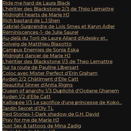
Ride me hard de Laura Black
L’héritier des Blackstone 2/3 de Théo Lemattre
Midnight hearts de Marie HJ
Rich bastard de L.J.Shen
Gabriel-Surprendre de Lois Smes et Karyn Adler
Réminiscences-1- de Julie Saurel
Au-delà du Torii de Laure Allard d’Adesky et...
Solveig de Matthieu Biasotto
Campus Enemies de Sonia Eska
Midnight dancer de Marie HJ
L’héritier des Blackstone 1/3 de Theo Lemattre
Sur ta route de Pauline Libersart
Coloc avec Mister Perfect d’Erin Graham
Ayden 2/2 Châtiment d’Elle Catt
Beautiful Sinner d’Anita Rigins
Queen of anarchy 1/3 Duplicité d’Océane Ghanem
Ayden 1/2 d’Elle Catt
Kalliopée 1/3 Le sacrifice d’une princesse de Koko...
Jardin Secret d’Oly TL
Red Stories-1-Dark shadow de G.H. David
Pray for me de Marie HJ
Just Sex & tattoos de Mina Zadig