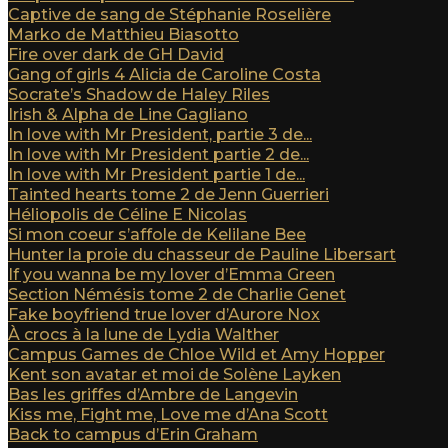
Captive de sang de Stéphanie Roselière
Marko de Matthieu Biasotto
Fire over dark de GH David
Gang of girls 4 Alicia de Caroline Costa
Socrate’s Shadow de Haley Riles
Irish & Alpha de Line Gagliano
In love with Mr President, partie 3 de...
In love with Mr President partie 2 de...
In love with Mr President partie 1 de...
Tainted hearts tome 2 de Jenn Guerrieri
Héliopolis de Céline E Nicolas
Si mon coeur s’affole de Kelilane Bee
Hunter la proie du chasseur de Pauline Libersart
If you wanna be my lover d’Emma Green
Section Némésis tome 2 de Charlie Genet
Fake boyfriend true lover d’Aurore Nox
À crocs à la lune de Lydia Walther
Campus Games de Chloe Wild et Amy Hopper
Kent son avatar et moi de Solène Layken
Bas les griffes d’Ambre de Langevin
Kiss me, Fight me, Love me d’Ana Scott
Back to campus d’Erin Graham