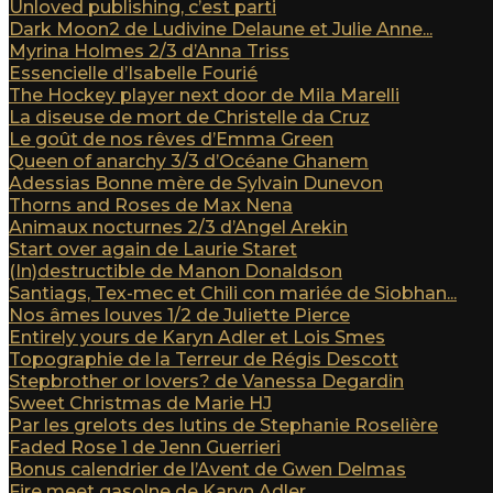
Unloved publishing, c’est parti
Dark Moon2 de Ludivine Delaune et Julie Anne...
Myrina Holmes 2/3 d’Anna Triss
Essencielle d’Isabelle Fourié
The Hockey player next door de Mila Marelli
La diseuse de mort de Christelle da Cruz
Le goût de nos rêves d’Emma Green
Queen of anarchy 3/3 d’Océane Ghanem
Adessias Bonne mère de Sylvain Dunevon
Thorns and Roses de Max Nena
Animaux nocturnes 2/3 d’Angel Arekin
Start over again de Laurie Staret
(In)destructible de Manon Donaldson
Santiags, Tex-mec et Chili con mariée de Siobhan...
Nos âmes louves 1/2 de Juliette Pierce
Entirely yours de Karyn Adler et Lois Smes
Topographie de la Terreur de Régis Descott
Stepbrother or lovers? de Vanessa Degardin
Sweet Christmas de Marie HJ
Par les grelots des lutins de Stephanie Roselière
Faded Rose 1 de Jenn Guerrieri
Bonus calendrier de l’Avent de Gwen Delmas
Fire meet gasolne de Karyn Adler