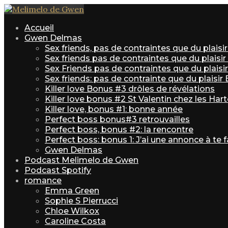
Accueil
Gwen Delmas
Sex friends, pas de contraintes que du plais
Sex friends pas de contraintes que du plaisi
Sex Friends pas de contraintes que du plaisir 
Sex friends: pas de contrainte que du plaisir
Killer love Bonus #3 drôles de révélations
Killer love bonus #2 St Valentin chez les Har
Killer love, bonus #1: bonne année
Perfect boss bonus#3 retrouvailles
Perfect boss, bonus #2: la rencontre
Perfect boss: bonus 1: J’ai une annonce à te f
Gwen Delmas
Podcast Melimelo de Gwen
Podcast Spotify
romance
Emma Green
Sophie S Pierrucci
Chloe Wilkox
Caroline Costa