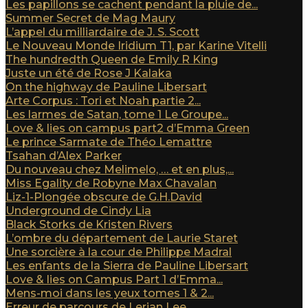
Les papillons se cachent pendant la pluie de...
Summer Secret de Mag Maury
L’appel du milliardaire de J. S. Scott
Le Nouveau Monde Iridium T1, par Karine Vitelli
The hundredth Queen de Emily R King
Juste un été de Rose J Kalaka
On the highway de Pauline Libersart
Arte Corpus : Tori et Noah partie 2...
Les larmes de Satan, tome 1 Le Groupe...
Love & lies on campus part2 d’Emma Green
Le prince Sarmate de Théo Lemattre
Tsahan d’Alex Parker
Du nouveau chez Melimelo, … et en plus,...
Miss Egality de Robyne Max Chavalan
Liz-1-Plongée obscure de G.H.David
Underground de Cindy Lia
Black Storks de Kristen Rivers
L’ombre du département de Laurie Staret
Une sorcière à la cour de Philippe Madral
Les enfants de la Sierra de Pauline Libersart
Love & lies on Campus Part 1 d’Emma...
Mens-moi dans les yeux tomes 1 & 2...
Erreur de parcours de Lerian Lee