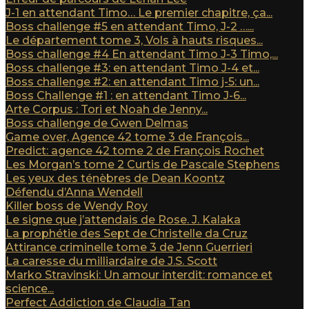
J-1 en attendant Timo… Le premier chapitre, ça...
Boss challenge #5 en attendant Timo, J-2 …...
Le département tome 3, Vols à hauts risques...
Boss challenge #4 En attendant Timo J-3 Timo,...
Boss challenge #3: en attendant Timo J-4 et...
Boss challenge #2: en attendant Timo j-5: un...
Boss Challenge #1 : en attendant Timo J-6...
Arte Corpus : Tori et Noah de Jenny...
Boss challenge de Gwen Delmas
Game over, Agence 42 tome 3 de François...
Predict: agence 42 tome 2 de François Rochet
Les Morgan’s tome 2 Curtis de Pascale Stephens
Les yeux des ténèbres de Dean Koontz
Défendu d’Anna Wendell
Killer boss de Wendy Roy
Le signe que j’attendais de Rose. J. Kalaka
La prophétie des Sept de Christelle da Cruz
Attirance criminelle tome 3 de Jenn Guerrieri
La caresse du milliardaire de J.S. Scott
Marko Stravinski: Un amour interdit: romance et
science...
Perfect Addiction de Claudia Tan