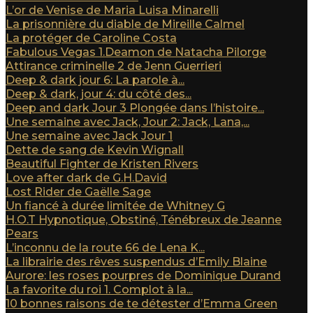
L’or de Venise de Maria Luisa Minarelli
La prisonnière du diable de Mireille Calmel
La protéger de Caroline Costa
Fabulous Vegas 1.Deamon de Natacha Pilorge
Attirance criminelle 2 de Jenn Guerrieri
Deep & dark jour 6: La parole à...
Deep & dark, jour 4: du côté des...
Deep and dark Jour 3 Plongée dans l’histoire...
Une semaine avec Jack, Jour 2: Jack, Lana,...
Une semaine avec Jack Jour 1
Dette de sang de Kevin Wignall
Beautiful Fighter de Kristen Rivers
Love after dark de G.H.David
Lost Rider de Gaëlle Sage
Un fiancé à durée limitée de Whitney G
H.O.T Hypnotique, Obstiné, Ténébreux de Jeanne
Pears
L’inconnu de la route 66 de Lena K...
La librairie des rêves suspendus d’Emily Blaine
Aurore: les roses pourpres de Dominique Durand
La favorite du roi 1. Complot à la...
10 bonnes raisons de te détester d’Emma Green