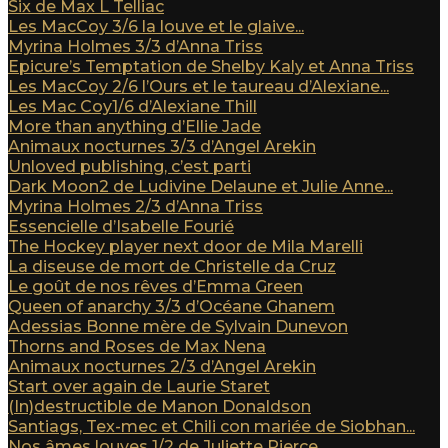
Six de Max L Telliac
Les MacCoy 3/6 la louve et le glaive...
Myrina Holmes 3/3 d’Anna Triss
Epicure’s Temptation de Shelby Kaly et Anna Triss
Les MacCoy 2/6 l’Ours et le taureau d’Alexiane...
Les Mac Coy1/6 d’Alexiane Thill
More than anything d’Ellie Jade
Animaux nocturnes 3/3 d’Angel Arekin
Unloved publishing, c’est parti
Dark Moon2 de Ludivine Delaune et Julie Anne...
Myrina Holmes 2/3 d’Anna Triss
Essencielle d’Isabelle Fourié
The Hockey player next door de Mila Marelli
La diseuse de mort de Christelle da Cruz
Le goût de nos rêves d’Emma Green
Queen of anarchy 3/3 d’Océane Ghanem
Adessias Bonne mère de Sylvain Dunevon
Thorns and Roses de Max Nena
Animaux nocturnes 2/3 d’Angel Arekin
Start over again de Laurie Staret
(In)destructible de Manon Donaldson
Santiags, Tex-mec et Chili con mariée de Siobhan...
Nos âmes louves 1/2 de Juliette Pierce