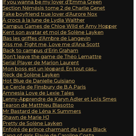
If you wanna be my lover d’Emma Green
Section Némésis tome 2 de Charlie Genet
Fake boyfriend true lover d’Aurore Nox
À crocs à la lune de Lydia Walther
Campus Games de Chloe Wild et Amy Hopper
Kent son avatar et moi de Solène Layken
Bas les griffes d’Ambre de Langevin
Kiss me, Fight me, Love me d’Ana Scott
Back to campus d’Erin Graham
Don’t leave the game de Théo Lemattre
Serial Player de Marion Laurent
Mon boss est un léopard. En tout cas...
Reck de Solène Layken
Hot Blue de Danielle Guisiano
Le Cercle de Finsbury de B.A.Paris
Amnesia Love de Lexie Tales
Lenny-Apprendre de Karyn Adler et Loïs Smes
Tearon de Matthieu Biasotto
Mr Bastard de Léna K Summers
Shawn de Marie HJ
Pretty de Solène Layken
Enfoiré de prince charmant de Laura Black
Gang of girls Flavie de Caroline Costa