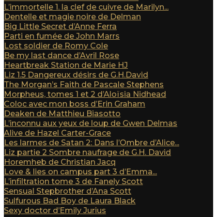
L’immortelle 1. la clef de cuivre de Marilyn...
Dentelle et magie noire de Delman
Big Little Secret d’Anne Ferra
Parti en fumée de John Marrs
Lost soldier de Romy Cole
Be my last dance d’Avril Rose
Heartbreak Station de Marie HJ
Liz 1.5 Dangereux désirs de G.H.David
The Morgan’s Faith de Pascale Stephens
Morpheus, tomes 1 et 2 d’Aloïsia Nidhead
Coloc avec mon boss d’Erin Graham
Deaken de Matthieu Biasotto
L’inconnu aux yeux de loup de Gwen Delmas
Alive de Hazel Carter-Grace
Les larmes de Satan 2: Dans l’Ombre d’Alice...
Liz partie 2 Sombre naufrage de G.H. David
Horemheb de Christian Jacq
Love & lies on campus part 3 d’Emma...
L’infiltration tome 3 de Fanely Scott
Sensual Stepbrother d’Ana Scott
Sulfurous Bad Boy de Laura Black
Sexy doctor d’Emily Jurius