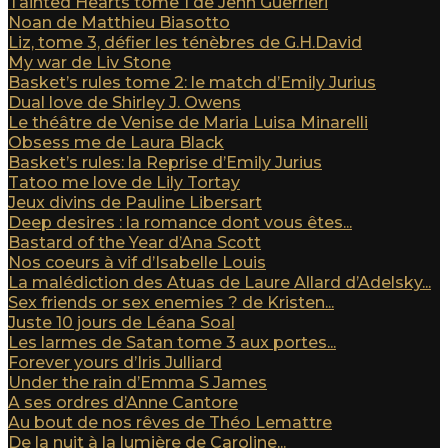
Tainted Hearts tome 1 de Jenn Guerrieri
Noan de Matthieu Biasotto
Liz, tome 3, défier les ténèbres de G.H.David
My war de Liv Stone
Basket’s rules tome 2: le match d’Emily Jurius
Dual love de Shirley J. Owens
Le théâtre de Venise de Maria Luisa Minarelli
Obsess me de Laura Black
Basket’s rules: la Reprise d’Emily Jurius
Tatoo me love de Lily Tortay
Jeux divins de Pauline Libersart
Deep desires : la romance dont vous êtes...
Bastard of the Year d’Ana Scott
Nos coeurs à vif d’Isabelle Louis
La malédiction des Atuas de Laure Allard d’Adelsky...
Sex friends or sex enemies ? de Kristen...
Juste 10 jours de Léana Soal
Les larmes de Satan tome 3 aux portes...
Forever yours d’Iris Julliard
Under the rain d’Emma S James
A ses ordres d’Anne Cantore
Au bout de nos rêves de Théo Lemattre
De la nuit à la lumière de Caroline...