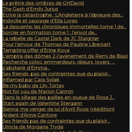
Le prêtre des ombres de GHDavid
The Gash d’Emily Jurius
Ecrire la catastrophe : L’Angleterre à l’épreuve des...
Indocile et sauvage d’Ella Lores
La descente: les chroniques immortelles tome 1 de...
Sorcier en formation tome 1 : l’envol de...
La rebelle de Castel Dark de JC Staignier
Pour l’amour de Thomas de Pauline Libersart
Tempting offer d’Erine Kova
L’empire des dômes 2-l’avènement de Remi de Biasi
Recherche coloc: emmerdeurs, râleurs, lovers, …
s’abstenir d’Emma...
Sex friends, pas de contraintes que du plaisir...
Inflamed par Cara Solak
Be my baby de Lily Tortay
Not for you de Marion Carmin
Dans le sillage des pailles-en-queue de Rose J...
Start again de Valentine Stergann
Sienna: me venger de lui d’Avril Rose (réédition)
Ardent d’Anne Cantore
Sex friends pas de contraintes que du plaisir...
Utricia de Morgane Tryde