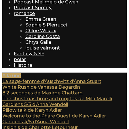
Podcast Melimelo de Gwen
Podcast Spotify
romance
Emma Green
Sophie S Pierrucci
Chloe Wilkox
Caroline Costa
Chrys Galia
louise valmont
Fantasy & SF
polar
Histoire
A la une
La sage-femme d’Auschwitz d’Anna Stuart
White Rush de Vanessa Degardin
8.2 secondes de Maxime Chattam
The christmas time and mojitos de Mila Marelli
Gardiens 5/5 d’Anna Wendell
Pillow talk de Karyn Adler
Welcome to the Phare Ouest de Karyn Adler
Gardiens 4/5 d’Anna Wendell
Insignis de Charlotte Letourneur