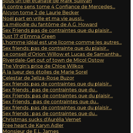
Sous un ciel écarlate de Mark Sullivan
À contre sens tome 4 Confiance de Mercedes...
Alcyon tome 2 de Laurie Becker
Noël part en vrille et ma vie aussi...
La mélodie du fantôme de A.G. Howard
Sex Friends pas de contraintes que du plaisir...
Just 17 d’Emma Green
L’homme idéal est une licorne comme les autres...
Sex friends: pas de contrainte que du plaisir...
Le conseil d’Orion: Willow et Lucas de Samantha...
Riverdale-Get out of town de Micol Ostow
The Virgin’s price de Chloe Wilkox
À la lueur des étoiles de Marie Sorel
Celestar de Jeliza-Rose Buzor
Sex friends: pas de contraintes que du plaisir...
Sex friends : pas de contraintes que du...
Sex Friends: pas de contraintes que du plaisir...
Sex Friends : pas de contraintes que du...
Sex friends, pas de contraintes que du plaisir...
Sex friends : pas de contraintes que du...
Christmas sucks d’Aurélia Vernet
Free heart de Karyn Adler
Monsieur de E.L. James