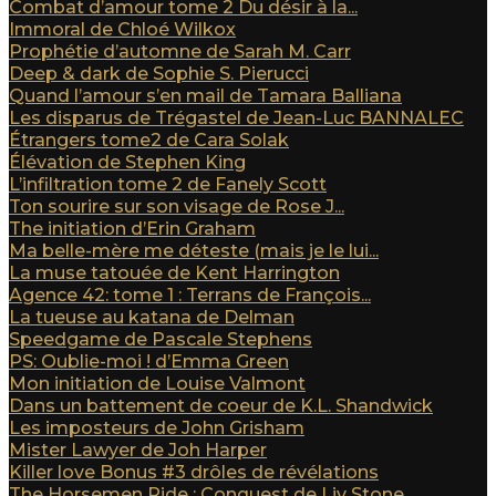
Combat d’amour tome 2 Du désir à la...
Immoral de Chloé Wilkox
Prophétie d’automne de Sarah M. Carr
Deep & dark de Sophie S. Pierucci
Quand l’amour s’en mail de Tamara Balliana
Les disparus de Trégastel de Jean-Luc BANNALEC
Étrangers tome2 de Cara Solak
Élévation de Stephen King
L’infiltration tome 2 de Fanely Scott
Ton sourire sur son visage de Rose J...
The initiation d’Erin Graham
Ma belle-mère me déteste (mais je le lui...
La muse tatouée de Kent Harrington
Agence 42: tome 1 : Terrans de François...
La tueuse au katana de Delman
Speedgame de Pascale Stephens
PS: Oublie-moi ! d’Emma Green
Mon initiation de Louise Valmont
Dans un battement de coeur de K.L. Shandwick
Les imposteurs de John Grisham
Mister Lawyer de Joh Harper
Killer love Bonus #3 drôles de révélations
The Horsemen Ride : Conquest de Liv Stone