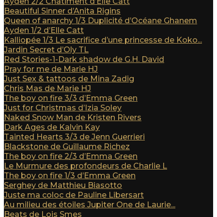
Ayden 2/2 Châtiment d’Elle Catt
Beautiful Sinner d’Anita Rigins
Queen of anarchy 1/3 Duplicité d’Océane Ghanem
Ayden 1/2 d’Elle Catt
Kalliopée 1/3 Le sacrifice d’une princesse de Koko...
Jardin Secret d’Oly TL
Red Stories-1-Dark shadow de G.H. David
Pray for me de Marie HJ
Just Sex & tattoos de Mina Zadig
Chris Mas de Marie HJ
The boy on fire 3/3 d’Emma Green
Just for Christmas d’Izia Soley
Naked Snow Man de Kristen Rivers
Dark Ages de Kalvin Kay
Tainted Hearts 3/3 de Jenn Guerrieri
Blackstone de Guillaume Richez
The boy on fire 2/3 d’Emma Green
Le Murmure des profondeurs de Charlie L
The boy on fire 1/3 d’Emma Green
Serghey de Matthieu Biasotto
Juste ma coloc de Pauline Libersart
Au milieu des étoiles Jupiter One de Laurie...
Beats de Lois Smes