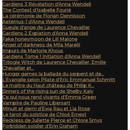
Gardiens 3 Révélation d’Anna Wendell
The Contest d’Isabelle Fourié
La cérémonie de Florian Dennisson
Aeternus-1 d’Anna Wendell
Gueule d’ange de Laurence Chevallier
Gardiens 2 Expiation d’Anna Wendell
Fake honeymoon de Lili Malone
Angel of darkness de Mila Marelli
Impurs de Marjorie Khous
Gardiens Tome 1 Initiation d’Anna Wendell
Trilogie Witch de Laurence Chevallier, Emilie
Chevallier et...
Hunger games la ballade du serpent et de...
L’Evangile selon Pilate d’Eric Emmanuel Schmitt
Le maître du Haut château de Philip K...
Sinners of the rising sun de Shelby Kaly
Ce qui nous rend vivants d’Emma Green
Vampire de Pauline Libersart
Minuit et demi d’Ewa Rau et Lia Rose
Le tarot du solstice de Chloé Ernest
Reckless de Juliette Pierce et Chlore Smys
Forbidden soldier d’Erin Graham