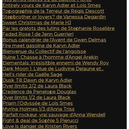
Entirely yours de Karyn Adler et Lois Smes
Topographie de la Terreur de Régis Descott
Stepbrother or lovers? de Vanessa Degardin
Sweet Christmas de Marie HJ
Par les grelots des lutins de Stephanie Roselière
Faded Rose 1 de Jenn Guerrieri
Bonus calendrier de l’Avent de Gwen Delmas
Fire meet gasolne de Karyn Adler
Bienvenue du Collectif de l’angoisse
Ruine 1. Chasse à l’homme d’Angel Arekin
Elementals: irrésisitble ennemi de Wendy Roy
Dark Moon 1. L’élue de Ludivine Delaune et...
Hell’s rider de Gaëlle Sage
Dusk Till Dawn de Karyn Adler
Over limits 2/2 de Laura Black
Credence de Penelope Douglas
Over limits 1/2 de Laura Black
Priam l’Odyssée de Lois Smes
Myrina Holmes 1/3 d’Anna Triss
Parfait rockeur, vrai sauvage d’Anna Wendell
Fight & deal de Sophie S Pierucci
Love is danger de Kristen Rivers