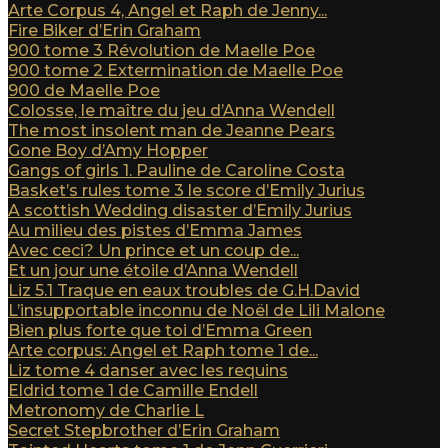
Arte Corpus 4, Angel et Raph de Jenny...
Fire Biker d’Erin Graham
900 tome 3 Révolution de Maelle Poe
900 tome 2 Extermination de Maelle Poe
900 de Maelle Poe
Colosse, le maître du jeu d’Anna Wendell
The most insolent man de Jeanne Pears
Gone Boy d’Amy Hopper
Gangs of girls 1. Pauline de Caroline Costa
Basket’s rules tome 3 le score d’Emily Jurius
A scottish Wedding disaster d’Emily Jurius
Au milieu des pistes d’Emma James
Avec ceci? Un prince et un coup de...
Et un jour une étoile d’Anna Wendell
Liz 5.1 Traque en eaux troubles de G.H.David
L’insupportable inconnu de Noël de Lili Malone
Bien plus forte que toi d’Emma Green
Arte corpus: Angel et Raph tome 1 de...
Liz tome 4 danser avec les requins
Eldrid tome 1 de Camille Endell
Metronomy de Charlie L
Secret Stepbrother d’Erin Graham