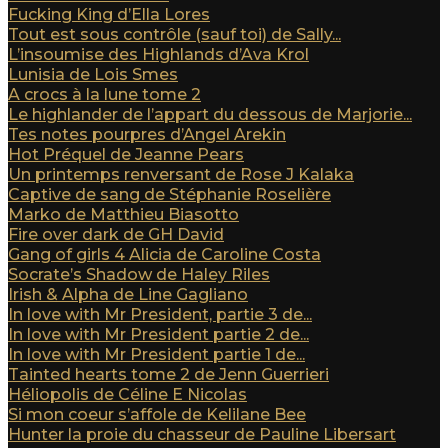
Fucking King d’Ella Lores
Tout est sous contrôle (sauf toi) de Sally...
L’insoumise des Highlands d’Ava Krol
Lunisia de Lois Smes
A crocs à la lune tome 2
Le highlander de l’appart du dessous de Marjorie...
Tes notes pourpres d’Angel Arekin
Hot Préquel de Jeanne Pears
Un printemps renversant de Rose J Kalaka
Captive de sang de Stéphanie Roselière
Marko de Matthieu Biasotto
Fire over dark de GH David
Gang of girls 4 Alicia de Caroline Costa
Socrate’s Shadow de Haley Riles
Irish & Alpha de Line Gagliano
In love with Mr President, partie 3 de...
In love with Mr President partie 2 de...
In love with Mr President partie 1 de...
Tainted hearts tome 2 de Jenn Guerrieri
Héliopolis de Céline E Nicolas
Si mon coeur s’affole de Kelilane Bee
Hunter la proie du chasseur de Pauline Libersart