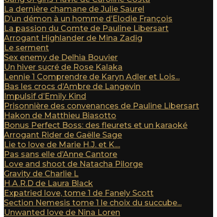
La dernière chamane de Julie Saurel
D’un démon à un homme d’Elodie François
La passion du Comte de Pauline Libersart
Arrogant Highlander de Mina Zadig
Le serment
Sex enemy de Delhia Bouvier
Un hiver sucré de Rose Kalaka
Lennie 1 Comprendre de Karyn Adler et Lois...
Bas les crocs d’Ambre de Langevin
Impulsif d’Emily Kind
Prisonnière des convenances de Pauline Libersart
Hakon de Matthieu Biasotto
Bonus Perfect Boss: des fleurets et un karaoké
Arrogant Rider de Gaëlle Sage
Lie to love de Marie H.J. et K....
Pas sans elle d’Anne Cantore
Love and shoot de Natacha Pilorge
Gravity de Charlie L
H.A.R.D de Laura Black
Expatried love, tome 1 de Fanely Scott
Section Nemesis tome 1 le choix du succube...
Unwanted love de Nina Loren