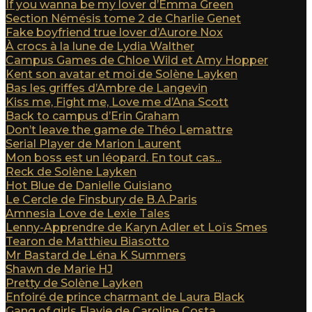
If you wanna be my lover d’Emma Green
Section Némésis tome 2 de Charlie Genet
Fake boyfriend true lover d’Aurore Nox
À crocs à la lune de Lydia Walther
Campus Games de Chloe Wild et Amy Hopper
Kent son avatar et moi de Solène Layken
Bas les griffes d’Ambre de Langevin
Kiss me, Fight me, Love me d’Ana Scott
Back to campus d’Erin Graham
Don’t leave the game de Théo Lemattre
Serial Player de Marion Laurent
Mon boss est un léopard. En tout cas...
Reck de Solène Layken
Hot Blue de Danielle Guisiano
Le Cercle de Finsbury de B.A.Paris
Amnesia Love de Lexie Tales
Lenny-Apprendre de Karyn Adler et Loïs Smes
Tearon de Matthieu Biasotto
Mr Bastard de Léna K Summers
Shawn de Marie HJ
Pretty de Solène Layken
Enfoiré de prince charmant de Laura Black
Gang of girls Flavie de Caroline Costa