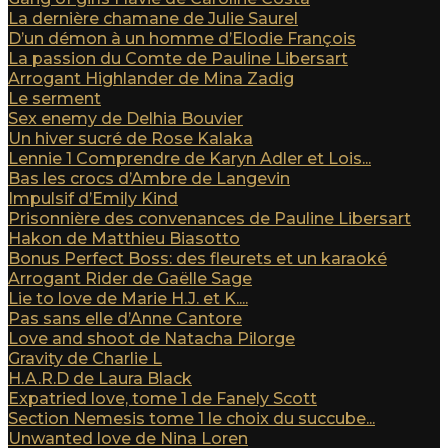
La dernière chamane de Julie Saurel
D’un démon à un homme d’Elodie François
La passion du Comte de Pauline Libersart
Arrogant Highlander de Mina Zadig
Le serment
Sex enemy de Delhia Bouvier
Un hiver sucré de Rose Kalaka
Lennie 1 Comprendre de Karyn Adler et Lois...
Bas les crocs d’Ambre de Langevin
Impulsif d’Emily Kind
Prisonnière des convenances de Pauline Libersart
Hakon de Matthieu Biasotto
Bonus Perfect Boss: des fleurets et un karaoké
Arrogant Rider de Gaëlle Sage
Lie to love de Marie H.J. et K....
Pas sans elle d’Anne Cantore
Love and shoot de Natacha Pilorge
Gravity de Charlie L
H.A.R.D de Laura Black
Expatried love, tome 1 de Fanely Scott
Section Nemesis tome 1 le choix du succube...
Unwanted love de Nina Loren