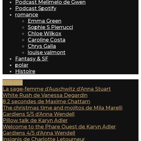
Podcast Melimelo de Gwen
Podcast Spotify
romance
Emma Green
Sophie S Pierrucci
Chloe Wilkox
Caroline Costa
Chrys Galia
louise valmont
Fantasy & SF
polar
Histoire
A la une
La sage-femme d’Auschwitz d’Anna Stuart
White Rush de Vanessa Degardin
8.2 secondes de Maxime Chattam
The christmas time and mojitos de Mila Marelli
Gardiens 5/5 d’Anna Wendell
Pillow talk de Karyn Adler
Welcome to the Phare Ouest de Karyn Adler
Gardiens 4/5 d’Anna Wendell
Insignis de Charlotte Letourneur