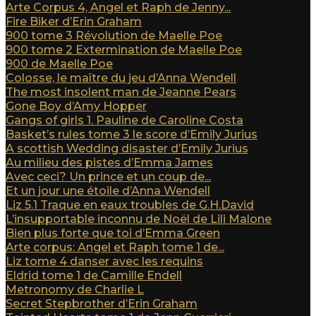
Arte Corpus 4, Angel et Raph de Jenny...
Fire Biker d’Erin Graham
900 tome 3 Révolution de Maelle Poe
900 tome 2 Extermination de Maelle Poe
900 de Maelle Poe
Colosse, le maître du jeu d’Anna Wendell
The most insolent man de Jeanne Pears
Gone Boy d’Amy Hopper
Gangs of girls 1. Pauline de Caroline Costa
Basket’s rules tome 3 le score d’Emily Jurius
A scottish Wedding disaster d’Emily Jurius
Au milieu des pistes d’Emma James
Avec ceci? Un prince et un coup de...
Et un jour une étoile d’Anna Wendell
Liz 5.1 Traque en eaux troubles de G.H.David
L’insupportable inconnu de Noël de Lili Malone
Bien plus forte que toi d’Emma Green
Arte corpus: Angel et Raph tome 1 de...
Liz tome 4 danser avec les requins
Eldrid tome 1 de Camille Endell
Metronomy de Charlie L
Secret Stepbrother d’Erin Graham