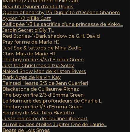
Ayden 2/2 Châtiment d’Elle Catt
Beautiful Sinner d’Anita Rigins
Queen of anarchy 1/3 Duplicité d’Océane Ghanem
Ayden 1/2 d’Elle Catt
Kalliopée 1/3 Le sacrifice d’une princesse de Koko...
Jardin Secret d’Oly TL
Red Stories-1-Dark shadow de G.H. David
Pray for me de Marie HJ
Just Sex & tattoos de Mina Zadig
Chris Mas de Marie HJ
The boy on fire 3/3 d’Emma Green
Just for Christmas d’Izia Soley
Naked Snow Man de Kristen Rivers
Dark Ages de Kalvin Kay
Tainted Hearts 3/3 de Jenn Guerrieri
Blackstone de Guillaume Richez
The boy on fire 2/3 d’Emma Green
Le Murmure des profondeurs de Charlie L
The boy on fire 1/3 d’Emma Green
Serghey de Matthieu Biasotto
Juste ma coloc de Pauline Libersart
Au milieu des étoiles Jupiter One de Laurie...
Beats de Lois Smes