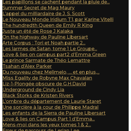
Les papillons se cachent pendant la pluie de...
Summer Secret de Mag Maury
L’appel du milliardaire de J. S. Scott
Le Nouveau Monde Iridium T1, par Karine Vitelli
The hundredth Queen de Emily R King
Juste un été de Rose J Kalaka
On the highway de Pauline Libersart
Arte Corpus : Tori et Noah partie 2...
Les larmes de Satan, tome 1 Le Groupe...
Love & lies on campus part2 d’Emma Green
Le prince Sarmate de Théo Lemattre
Tsahan d’Alex Parker
Du nouveau chez Melimelo, … et en plus,...
Miss Egality de Robyne Max Chavalan
Liz-1-Plongée obscure de G.H.David
Underground de Cindy Lia
Black Storks de Kristen Rivers
L’ombre du département de Laurie Staret
Une sorcière à la cour de Philippe Madral
Les enfants de la Sierra de Pauline Libersart
Love & lies on Campus Part 1 d’Emma...
Mens-moi dans les yeux tomes 1 & 2...
Erreur de parcours de Lerian Lee