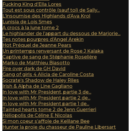
Fucking King d’Ella Lores
Tout est sous contrôle (sauf toi) de Sally...
L’insoumise des Highlands d’Ava Krol
Lunisia de Lois Smes
A crocs à la lune tome 2
Le highlander de l’appart du dessous de Marjorie...
Tes notes pourpres d’Angel Arekin
Hot Préquel de Jeanne Pears
Un printemps renversant de Rose J Kalaka
Captive de sang de Stéphanie Roselière
Marko de Matthieu Biasotto
Fire over dark de GH David
Gang of girls 4 Alicia de Caroline Costa
Socrate’s Shadow de Haley Riles
Irish & Alpha de Line Gagliano
In love with Mr President, partie 3 de...
In love with Mr President partie 2 de...
In love with Mr President partie 1 de...
Tainted hearts tome 2 de Jenn Guerrieri
Héliopolis de Céline E Nicolas
Si mon coeur s’affole de Kelilane Bee
Hunter la proie du chasseur de Pauline Libersart