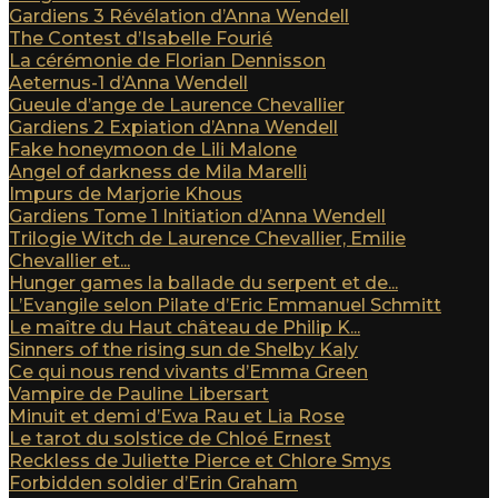
Gardiens 3 Révélation d’Anna Wendell
The Contest d’Isabelle Fourié
La cérémonie de Florian Dennisson
Aeternus-1 d’Anna Wendell
Gueule d’ange de Laurence Chevallier
Gardiens 2 Expiation d’Anna Wendell
Fake honeymoon de Lili Malone
Angel of darkness de Mila Marelli
Impurs de Marjorie Khous
Gardiens Tome 1 Initiation d’Anna Wendell
Trilogie Witch de Laurence Chevallier, Emilie
Chevallier et...
Hunger games la ballade du serpent et de...
L’Evangile selon Pilate d’Eric Emmanuel Schmitt
Le maître du Haut château de Philip K...
Sinners of the rising sun de Shelby Kaly
Ce qui nous rend vivants d’Emma Green
Vampire de Pauline Libersart
Minuit et demi d’Ewa Rau et Lia Rose
Le tarot du solstice de Chloé Ernest
Reckless de Juliette Pierce et Chlore Smys
Forbidden soldier d’Erin Graham