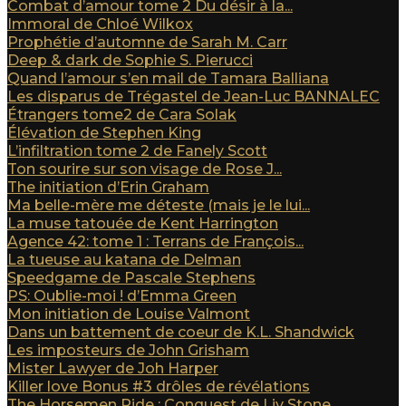
Combat d’amour tome 2 Du désir à la...
Immoral de Chloé Wilkox
Prophétie d’automne de Sarah M. Carr
Deep & dark de Sophie S. Pierucci
Quand l’amour s’en mail de Tamara Balliana
Les disparus de Trégastel de Jean-Luc BANNALEC
Étrangers tome2 de Cara Solak
Élévation de Stephen King
L’infiltration tome 2 de Fanely Scott
Ton sourire sur son visage de Rose J...
The initiation d’Erin Graham
Ma belle-mère me déteste (mais je le lui...
La muse tatouée de Kent Harrington
Agence 42: tome 1 : Terrans de François...
La tueuse au katana de Delman
Speedgame de Pascale Stephens
PS: Oublie-moi ! d’Emma Green
Mon initiation de Louise Valmont
Dans un battement de coeur de K.L. Shandwick
Les imposteurs de John Grisham
Mister Lawyer de Joh Harper
Killer love Bonus #3 drôles de révélations
The Horsemen Ride : Conquest de Liv Stone