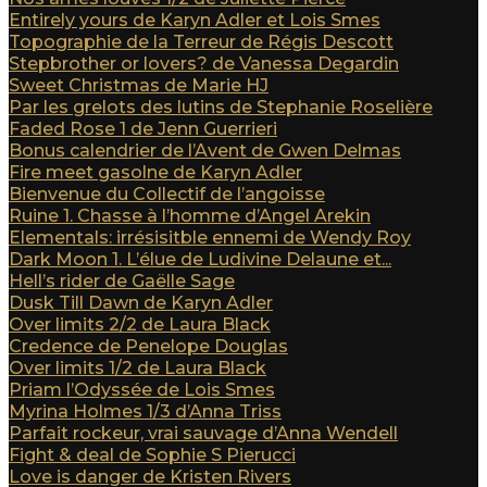
Entirely yours de Karyn Adler et Lois Smes
Topographie de la Terreur de Régis Descott
Stepbrother or lovers? de Vanessa Degardin
Sweet Christmas de Marie HJ
Par les grelots des lutins de Stephanie Roselière
Faded Rose 1 de Jenn Guerrieri
Bonus calendrier de l’Avent de Gwen Delmas
Fire meet gasolne de Karyn Adler
Bienvenue du Collectif de l’angoisse
Ruine 1. Chasse à l’homme d’Angel Arekin
Elementals: irrésisitble ennemi de Wendy Roy
Dark Moon 1. L’élue de Ludivine Delaune et...
Hell’s rider de Gaëlle Sage
Dusk Till Dawn de Karyn Adler
Over limits 2/2 de Laura Black
Credence de Penelope Douglas
Over limits 1/2 de Laura Black
Priam l’Odyssée de Lois Smes
Myrina Holmes 1/3 d’Anna Triss
Parfait rockeur, vrai sauvage d’Anna Wendell
Fight & deal de Sophie S Pierucci
Love is danger de Kristen Rivers