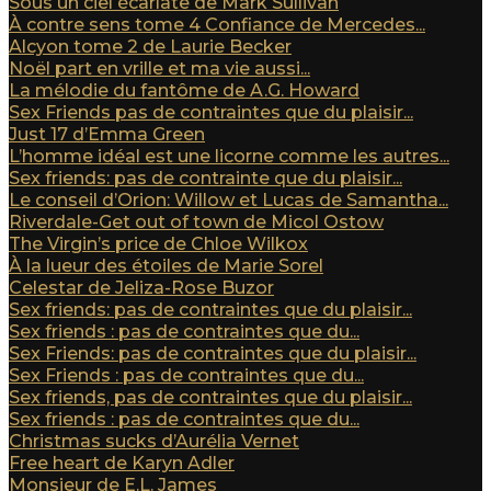
Sous un ciel écarlate de Mark Sullivan
À contre sens tome 4 Confiance de Mercedes...
Alcyon tome 2 de Laurie Becker
Noël part en vrille et ma vie aussi...
La mélodie du fantôme de A.G. Howard
Sex Friends pas de contraintes que du plaisir...
Just 17 d’Emma Green
L’homme idéal est une licorne comme les autres...
Sex friends: pas de contrainte que du plaisir...
Le conseil d’Orion: Willow et Lucas de Samantha...
Riverdale-Get out of town de Micol Ostow
The Virgin’s price de Chloe Wilkox
À la lueur des étoiles de Marie Sorel
Celestar de Jeliza-Rose Buzor
Sex friends: pas de contraintes que du plaisir...
Sex friends : pas de contraintes que du...
Sex Friends: pas de contraintes que du plaisir...
Sex Friends : pas de contraintes que du...
Sex friends, pas de contraintes que du plaisir...
Sex friends : pas de contraintes que du...
Christmas sucks d’Aurélia Vernet
Free heart de Karyn Adler
Monsieur de E.L. James