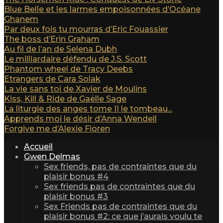
Blue Belle et les larmes empoisonnées d’Océane
Ghanem
Par deux fois tu mourras d’Eric Fouassier
The boss d’Erin Graham
Au fil de l’an de Selena Dubh
Le milliardaire défendu de J.S. Scott
Phantom wheel de Tracy Deebs
Etrangers de Cara Solak
La vie sans toi de Xavier de Moulins
Kiss, Kill & Ride de Gaëlle Sage
La liturgie des anges tome II le tombeau...
Apprends moi le désir d’Anna Wendell
Forgive me d’Alexie Fioren
Accueil
Gwen Delmas
Sex friends, pas de contraintes que du
plaisir bonus #4
Sex friends pas de contraintes que du
plaisir bonus #3
Sex Friends pas de contraintes que du
plaisir bonus #2: ce que j’aurais voulu te