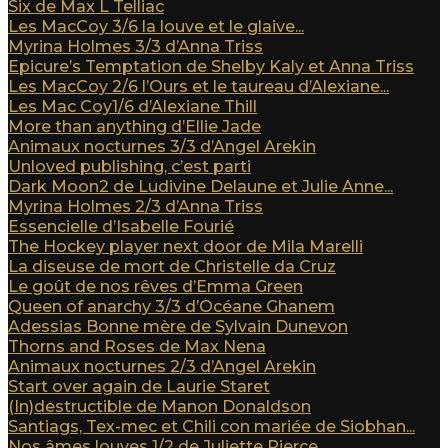
Six de Max L Telliac
Les MacCoy 3/6 la louve et le glaive...
Myrina Holmes 3/3 d’Anna Triss
Epicure’s Temptation de Shelby Kaly et Anna Triss
Les MacCoy 2/6 l’Ours et le taureau d’Alexiane...
Les Mac Coy1/6 d’Alexiane Thill
More than anything d’Ellie Jade
Animaux nocturnes 3/3 d’Angel Arekin
Unloved publishing, c’est parti
Dark Moon2 de Ludivine Delaune et Julie Anne...
Myrina Holmes 2/3 d’Anna Triss
Essencielle d’Isabelle Fourié
The Hockey player next door de Mila Marelli
La diseuse de mort de Christelle da Cruz
Le goût de nos rêves d’Emma Green
Queen of anarchy 3/3 d’Océane Ghanem
Adessias Bonne mère de Sylvain Dunevon
Thorns and Roses de Max Nena
Animaux nocturnes 2/3 d’Angel Arekin
Start over again de Laurie Staret
(In)destructible de Manon Donaldson
Santiags, Tex-mec et Chili con mariée de Siobhan...
Nos âmes louves 1/2 de Juliette Pierce