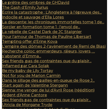
Le prêtre des ombres de GHDavid
The Gash d’Emily Jurius
Ecrire la catastrophe : L’Angleterre à l’épreuve des...
Indocile et sauvage d’Ella Lores
La descente: les chroniques immortelles tome 1 de...
Sorcier en formation tome 1 : l’envol de...
La rebelle de Castel Dark de JC Staignier
Pour l’amour de Thomas de Pauline Libersart
Tempting offer d’Erine Kova
L’empire des dômes 2-l’avènement de Remi de Biasi
Recherche coloc: emmerdeurs, râleurs, lovers, …
s’abstenir d’Emma...
Sex friends, pas de contraintes que du plaisir...
Inflamed par Cara Solak
Be my baby de Lily Tortay
Not for you de Marion Carmin
Dans le sillage des pailles-en-queue de Rose J...
Start again de Valentine Stergann
Sienna: me venger de lui d’Avril Rose (réédition)
Ardent d’Anne Cantore
Sex friends pas de contraintes que du plaisir...
Utricia de Morgane Tryde