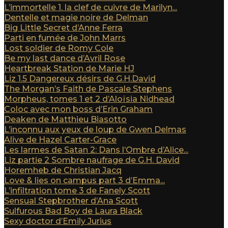
L’immortelle 1. la clef de cuivre de Marilyn...
Dentelle et magie noire de Delman
Big Little Secret d’Anne Ferra
Parti en fumée de John Marrs
Lost soldier de Romy Cole
Be my last dance d’Avril Rose
Heartbreak Station de Marie HJ
Liz 1.5 Dangereux désirs de G.H.David
The Morgan’s Faith de Pascale Stephens
Morpheus, tomes 1 et 2 d’Aloïsia Nidhead
Coloc avec mon boss d’Erin Graham
Deaken de Matthieu Biasotto
L’inconnu aux yeux de loup de Gwen Delmas
Alive de Hazel Carter-Grace
Les larmes de Satan 2: Dans l’Ombre d’Alice...
Liz partie 2 Sombre naufrage de G.H. David
Horemheb de Christian Jacq
Love & lies on campus part 3 d’Emma...
L’infiltration tome 3 de Fanely Scott
Sensual Stepbrother d’Ana Scott
Sulfurous Bad Boy de Laura Black
Sexy doctor d’Emily Jurius