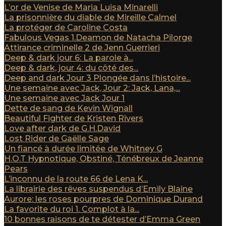
L’or de Venise de Maria Luisa Minarelli
La prisonnière du diable de Mireille Calmel
La protéger de Caroline Costa
Fabulous Vegas 1.Deamon de Natacha Pilorge
Attirance criminelle 2 de Jenn Guerrieri
Deep & dark jour 6: La parole à...
Deep & dark, jour 4: du côté des...
Deep and dark Jour 3 Plongée dans l’histoire...
Une semaine avec Jack, Jour 2: Jack, Lana,...
Une semaine avec Jack Jour 1
Dette de sang de Kevin Wignall
Beautiful Fighter de Kristen Rivers
Love after dark de G.H.David
Lost Rider de Gaëlle Sage
Un fiancé à durée limitée de Whitney G
H.O.T Hypnotique, Obstiné, Ténébreux de Jeanne
Pears
L’inconnu de la route 66 de Lena K...
La librairie des rêves suspendus d’Emily Blaine
Aurore: les roses pourpres de Dominique Durand
La favorite du roi 1. Complot à la...
10 bonnes raisons de te détester d’Emma Green