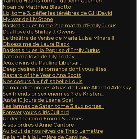
Tainted Hearts tome 1 de Jenn Guerrieri
Noan de Matthieu Biasotto
Liz, tome 3, défier les ténèbres de G.H.David
My war de Liv Stone
Basket’s rules tome 2: le match d’Emily Jurius
Dual love de Shirley J. Owens
Le théâtre de Venise de Maria Luisa Minarelli
Obsess me de Laura Black
Basket’s rules: la Reprise d’Emily Jurius
Tatoo me love de Lily Tortay
Jeux divins de Pauline Libersart
Deep desires : la romance dont vous êtes...
Bastard of the Year d’Ana Scott
Nos coeurs à vif d’Isabelle Louis
La malédiction des Atuas de Laure Allard d’Adelsky...
Sex friends or sex enemies ? de Kristen...
Juste 10 jours de Léana Soal
Les larmes de Satan tome 3 aux portes...
Forever yours d’Iris Julliard
Under the rain d’Emma S James
A ses ordres d’Anne Cantore
Au bout de nos rêves de Théo Lemattre
De la nuit à la lumière de Caroline...