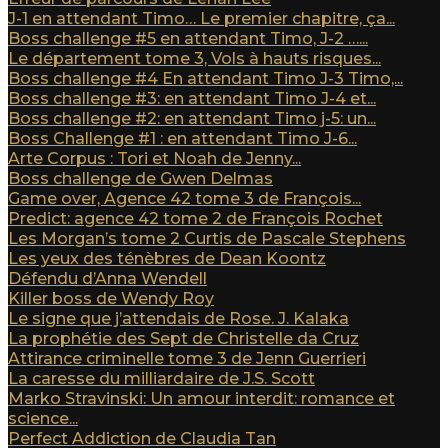
J-1 en attendant Timo… Le premier chapitre, ça...
Boss challenge #5 en attendant Timo, J-2 …...
Le département tome 3, Vols à hauts risques...
Boss challenge #4 En attendant Timo J-3 Timo,...
Boss challenge #3: en attendant Timo J-4 et...
Boss challenge #2: en attendant Timo j-5: un...
Boss Challenge #1 : en attendant Timo J-6...
Arte Corpus : Tori et Noah de Jenny...
Boss challenge de Gwen Delmas
Game over, Agence 42 tome 3 de François...
Predict: agence 42 tome 2 de François Rochet
Les Morgan’s tome 2 Curtis de Pascale Stephens
Les yeux des ténèbres de Dean Koontz
Défendu d’Anna Wendell
Killer boss de Wendy Roy
Le signe que j’attendais de Rose. J. Kalaka
La prophétie des Sept de Christelle da Cruz
Attirance criminelle tome 3 de Jenn Guerrieri
La caresse du milliardaire de J.S. Scott
Marko Stravinski: Un amour interdit: romance et
science...
Perfect Addiction de Claudia Tan