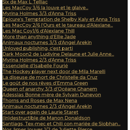
Six de Max L Telliac
Les MacCoy 3/6 la louve et le glaive...
Myrina Holmes 3/3 d’Anna Triss
Epicure’s Temptation de Shelby Kaly et Anna Triss
Les MacCoy 2/6 l’Ours et le taureau d’Alexiane...
Les Mac Coy1/6 d’Alexiane Thill
More than anything d’Ellie Jade
Animaux nocturnes 3/3 d’Angel Arekin
Unloved publishing, c’est parti
Dark Moon2 de Ludivine Delaune et Julie Anne...
Myrina Holmes 2/3 d’Anna Triss
Essencielle d’Isabelle Fourié
The Hockey player next door de Mila Marelli
La diseuse de mort de Christelle da Cruz
Le goût de nos rêves d’Emma Green
Queen of anarchy 3/3 d’Océane Ghanem
Adessias Bonne mère de Sylvain Dunevon
Thorns and Roses de Max Nena
Animaux nocturnes 2/3 d’Angel Arekin
Start over again de Laurie Staret
(In)destructible de Manon Donaldson
Santiags, Tex-mec et Chili con mariée de Siobhan...
Nos âmes louves 1/2 de Juliette Pierce