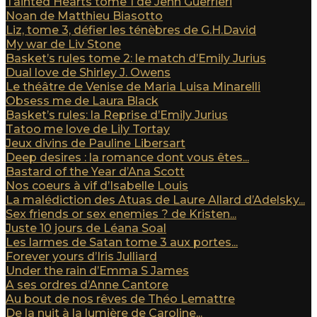
Tainted Hearts tome 1 de Jenn Guerrieri
Noan de Matthieu Biasotto
Liz, tome 3, défier les ténèbres de G.H.David
My war de Liv Stone
Basket’s rules tome 2: le match d’Emily Jurius
Dual love de Shirley J. Owens
Le théâtre de Venise de Maria Luisa Minarelli
Obsess me de Laura Black
Basket’s rules: la Reprise d’Emily Jurius
Tatoo me love de Lily Tortay
Jeux divins de Pauline Libersart
Deep desires : la romance dont vous êtes...
Bastard of the Year d’Ana Scott
Nos coeurs à vif d’Isabelle Louis
La malédiction des Atuas de Laure Allard d’Adelsky...
Sex friends or sex enemies ? de Kristen...
Juste 10 jours de Léana Soal
Les larmes de Satan tome 3 aux portes...
Forever yours d’Iris Julliard
Under the rain d’Emma S James
A ses ordres d’Anne Cantore
Au bout de nos rêves de Théo Lemattre
De la nuit à la lumière de Caroline...