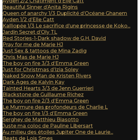
Ayden 2/2 Châtiment d’Elle Catt
Beautiful Sinner d’Anita Rigins
Queen of anarchy 1/3 Duplicité d’Océane Ghanem
Ayden 1/2 d’Elle Catt
Kalliopée 1/3 Le sacrifice d’une princesse de Koko...
Jardin Secret d’Oly TL
Red Stories-1-Dark shadow de G.H. David
Pray for me de Marie HJ
Just Sex & tattoos de Mina Zadig
Chris Mas de Marie HJ
The boy on fire 3/3 d’Emma Green
Just for Christmas d’Izia Soley
Naked Snow Man de Kristen Rivers
Dark Ages de Kalvin Kay
Tainted Hearts 3/3 de Jenn Guerrieri
Blackstone de Guillaume Richez
The boy on fire 2/3 d’Emma Green
Le Murmure des profondeurs de Charlie L
The boy on fire 1/3 d’Emma Green
Serghey de Matthieu Biasotto
Juste ma coloc de Pauline Libersart
Au milieu des étoiles Jupiter One de Laurie...
Beats de Lois Smes