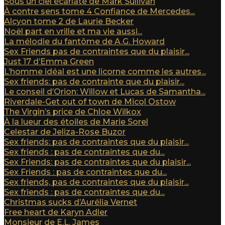
Sous un ciel écarlate de Mark Sullivan
À contre sens tome 4 Confiance de Mercedes...
Alcyon tome 2 de Laurie Becker
Noël part en vrille et ma vie aussi...
La mélodie du fantôme de A.G. Howard
Sex Friends pas de contraintes que du plaisir...
Just 17 d’Emma Green
L’homme idéal est une licorne comme les autres...
Sex friends: pas de contrainte que du plaisir...
Le conseil d’Orion: Willow et Lucas de Samantha...
Riverdale-Get out of town de Micol Ostow
The Virgin’s price de Chloe Wilkox
À la lueur des étoiles de Marie Sorel
Celestar de Jeliza-Rose Buzor
Sex friends: pas de contraintes que du plaisir...
Sex friends : pas de contraintes que du...
Sex Friends: pas de contraintes que du plaisir...
Sex Friends : pas de contraintes que du...
Sex friends, pas de contraintes que du plaisir...
Sex friends : pas de contraintes que du...
Christmas sucks d’Aurélia Vernet
Free heart de Karyn Adler
Monsieur de E.L. James