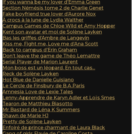
If you wanna be my lover d’Emma Green
Section Némésis tome 2 de Charlie Genet
Fake boyfriend true lover d’Aurore Nox
À crocs à la lune de Lydia Walther
Campus Games de Chloe Wild et Amy Hopper
Kent son avatar et moi de Solène Layken
Bas les griffes d’Ambre de Langevin
Kiss me, Fight me, Love me d’Ana Scott
Back to campus d’Erin Graham
Don’t leave the game de Théo Lemattre
Serial Player de Marion Laurent
Mon boss est un léopard. En tout cas...
Reck de Solène Layken
Hot Blue de Danielle Guisiano
Le Cercle de Finsbury de B.A.Paris
Amnesia Love de Lexie Tales
Lenny-Apprendre de Karyn Adler et Loïs Smes
Tearon de Matthieu Biasotto
Mr Bastard de Léna K Summers
Shawn de Marie HJ
Pretty de Solène Layken
Enfoiré de prince charmant de Laura Black
Gang of girls Flavie de Caroline Costa