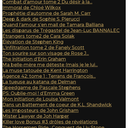
Combat d’amour tome 2 Du désir à la...
Immoral de Chloé Wilkox
Prophétie d’automne de Sarah M. Carr
Deep & dark de Sophie S. Pierucci
Quand l’amour s’en mail de Tamara Balliana
Les disparus de Trégastel de Jean-Luc BANNALEC
Étrangers tome2 de Cara Solak
Élévation de Stephen King
L’infiltration tome 2 de Fanely Scott
Ton sourire sur son visage de Rose J...
The initiation d’Erin Graham
Ma belle-mère me déteste (mais je le lui...
La muse tatouée de Kent Harrington
Agence 42: tome 1 : Terrans de François...
La tueuse au katana de Delman
Speedgame de Pascale Stephens
PS: Oublie-moi ! d’Emma Green
Mon initiation de Louise Valmont
Dans un battement de coeur de K.L. Shandwick
Les imposteurs de John Grisham
Mister Lawyer de Joh Harper
Killer love Bonus #3 drôles de révélations
The Horsemen Ride : Conquest de Liv Stone