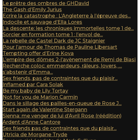
Le prêtre des ombres de GHDavid
The Gash d’Emily Jurius
Ecrire la catastrophe : L’Angleterre à l’épreuve des...
Indocile et sauvage d’Ella Lores
La descente: les chroniques immortelles tome 1 de...
Sorcier en formation tome 1 : l’envol de...
La rebelle de Castel Dark de JC Staignier
Pour l’amour de Thomas de Pauline Libersart
Tempting offer d’Erine Kova
L’empire des dômes 2-l’avènement de Remi de Biasi
Recherche coloc: emmerdeurs, râleurs, lovers, …
s’abstenir d’Emma...
Sex friends, pas de contraintes que du plaisir...
Inflamed par Cara Solak
Be my baby de Lily Tortay
Not for you de Marion Carmin
Dans le sillage des pailles-en-queue de Rose J...
Start again de Valentine Stergann
Sienna: me venger de lui d’Avril Rose (réédition)
Ardent d’Anne Cantore
Sex friends pas de contraintes que du plaisir...
Utricia de Morgane Tryde