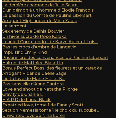
La dernière chamane de Julie Saurel
D’un démon à un homme d’Elodie François
La passion du Comte de Pauline Libersart
Arrogant Highlander de Mina Zadig
Le serment
Sex enemy de Delhia Bouvier
Un hiver sucré de Rose Kalaka
Lennie 1 Comprendre de Karyn Adler et Lois...
Bas les crocs d’Ambre de Langevin
Impulsif d’Emily Kind
Prisonnière des convenances de Pauline Libersart
Hakon de Matthieu Biasotto
Bonus Perfect Boss: des fleurets et un karaoké
Arrogant Rider de Gaëlle Sage
Lie to love de Marie H.J. et K....
Pas sans elle d’Anne Cantore
Love and shoot de Natacha Pilorge
Gravity de Charlie L
H.A.R.D de Laura Black
Expatried love, tome 1 de Fanely Scott
Section Nemesis tome 1 le choix du succube...
Unwanted love de Nina Loren