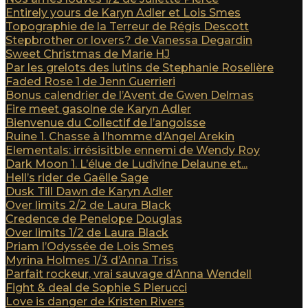
Entirely yours de Karyn Adler et Lois Smes
Topographie de la Terreur de Régis Descott
Stepbrother or lovers? de Vanessa Degardin
Sweet Christmas de Marie HJ
Par les grelots des lutins de Stephanie Roselière
Faded Rose 1 de Jenn Guerrieri
Bonus calendrier de l’Avent de Gwen Delmas
Fire meet gasolne de Karyn Adler
Bienvenue du Collectif de l’angoisse
Ruine 1. Chasse à l’homme d’Angel Arekin
Elementals: irrésisitble ennemi de Wendy Roy
Dark Moon 1. L’élue de Ludivine Delaune et...
Hell’s rider de Gaëlle Sage
Dusk Till Dawn de Karyn Adler
Over limits 2/2 de Laura Black
Credence de Penelope Douglas
Over limits 1/2 de Laura Black
Priam l’Odyssée de Lois Smes
Myrina Holmes 1/3 d’Anna Triss
Parfait rockeur, vrai sauvage d’Anna Wendell
Fight & deal de Sophie S Pierucci
Love is danger de Kristen Rivers