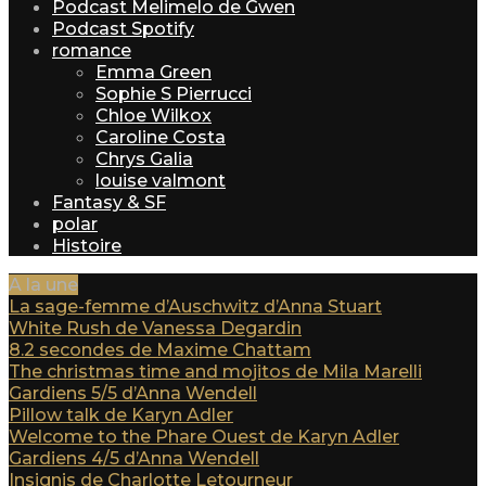
Podcast Melimelo de Gwen
Podcast Spotify
romance
Emma Green
Sophie S Pierrucci
Chloe Wilkox
Caroline Costa
Chrys Galia
louise valmont
Fantasy & SF
polar
Histoire
A la une
La sage-femme d’Auschwitz d’Anna Stuart
White Rush de Vanessa Degardin
8.2 secondes de Maxime Chattam
The christmas time and mojitos de Mila Marelli
Gardiens 5/5 d’Anna Wendell
Pillow talk de Karyn Adler
Welcome to the Phare Ouest de Karyn Adler
Gardiens 4/5 d’Anna Wendell
Insignis de Charlotte Letourneur