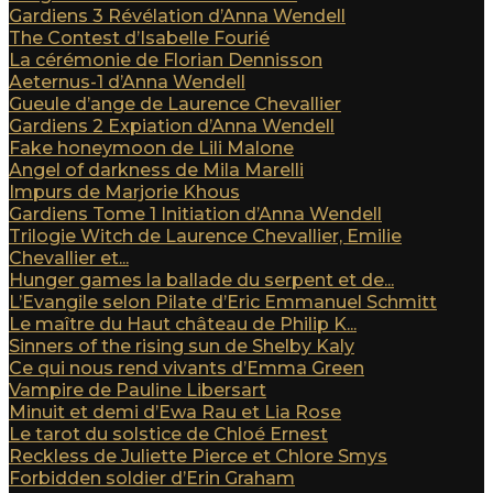
Gardiens 3 Révélation d’Anna Wendell
The Contest d’Isabelle Fourié
La cérémonie de Florian Dennisson
Aeternus-1 d’Anna Wendell
Gueule d’ange de Laurence Chevallier
Gardiens 2 Expiation d’Anna Wendell
Fake honeymoon de Lili Malone
Angel of darkness de Mila Marelli
Impurs de Marjorie Khous
Gardiens Tome 1 Initiation d’Anna Wendell
Trilogie Witch de Laurence Chevallier, Emilie
Chevallier et...
Hunger games la ballade du serpent et de...
L’Evangile selon Pilate d’Eric Emmanuel Schmitt
Le maître du Haut château de Philip K...
Sinners of the rising sun de Shelby Kaly
Ce qui nous rend vivants d’Emma Green
Vampire de Pauline Libersart
Minuit et demi d’Ewa Rau et Lia Rose
Le tarot du solstice de Chloé Ernest
Reckless de Juliette Pierce et Chlore Smys
Forbidden soldier d’Erin Graham