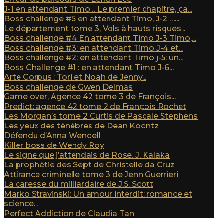
J-1 en attendant Timo… Le premier chapitre, ça...
Boss challenge #5 en attendant Timo, J-2 …...
Le département tome 3, Vols à hauts risques...
Boss challenge #4 En attendant Timo J-3 Timo,...
Boss challenge #3: en attendant Timo J-4 et...
Boss challenge #2: en attendant Timo j-5: un...
Boss Challenge #1 : en attendant Timo J-6...
Arte Corpus : Tori et Noah de Jenny...
Boss challenge de Gwen Delmas
Game over, Agence 42 tome 3 de François...
Predict: agence 42 tome 2 de François Rochet
Les Morgan’s tome 2 Curtis de Pascale Stephens
Les yeux des ténèbres de Dean Koontz
Défendu d’Anna Wendell
Killer boss de Wendy Roy
Le signe que j’attendais de Rose. J. Kalaka
La prophétie des Sept de Christelle da Cruz
Attirance criminelle tome 3 de Jenn Guerrieri
La caresse du milliardaire de J.S. Scott
Marko Stravinski: Un amour interdit: romance et
science...
Perfect Addiction de Claudia Tan