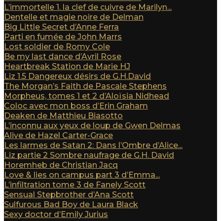
L’immortelle 1. la clef de cuivre de Marilyn...
Dentelle et magie noire de Delman
Big Little Secret d’Anne Ferra
Parti en fumée de John Marrs
Lost soldier de Romy Cole
Be my last dance d’Avril Rose
Heartbreak Station de Marie HJ
Liz 1.5 Dangereux désirs de G.H.David
The Morgan’s Faith de Pascale Stephens
Morpheus, tomes 1 et 2 d’Aloïsia Nidhead
Coloc avec mon boss d’Erin Graham
Deaken de Matthieu Biasotto
L’inconnu aux yeux de loup de Gwen Delmas
Alive de Hazel Carter-Grace
Les larmes de Satan 2: Dans l’Ombre d’Alice...
Liz partie 2 Sombre naufrage de G.H. David
Horemheb de Christian Jacq
Love & lies on campus part 3 d’Emma...
L’infiltration tome 3 de Fanely Scott
Sensual Stepbrother d’Ana Scott
Sulfurous Bad Boy de Laura Black
Sexy doctor d’Emily Jurius