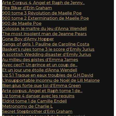
Arte Corpus 4, Angel et Raph de Jenny...
Fire Biker d’Erin Graham
900 tome 3 Révolution de Maelle Poe
900 tome 2 Extermination de Maelle Poe
900 de Maelle Poe
Colosse, le maître du jeu d’Anna Wendell
The most insolent man de Jeanne Pears
Gone Boy d’Amy Hopper
Gangs of girls 1. Pauline de Caroline Costa
Basket’s rules tome 3 le score d’Emily Jurius
A scottish Wedding disaster d’Emily Jurius
Au milieu des pistes d’Emma James
Avec ceci? Un prince et un coup de...
Et un jour une étoile d’Anna Wendell
Liz 5.1 Traque en eaux troubles de G.H.David
L’insupportable inconnu de Noël de Lili Malone
Bien plus forte que toi d’Emma Green
Arte corpus: Angel et Raph tome 1 de...
Liz tome 4 danser avec les requins
Eldrid tome 1 de Camille Endell
Metronomy de Charlie L
Secret Stepbrother d’Erin Graham