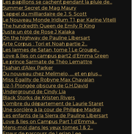
Les papillons se cachent pendant la pluie de...
Summer Secret de Mag Maury
L’appel du milliardaire de J. S. Scott
Le Nouveau Monde Iridium T1, par Karine Vitelli
The hundredth Queen de Emily R King
Juste un été de Rose J Kalaka
On the highway de Pauline Libersart
Arte Corpus : Tori et Noah partie 2...
Les larmes de Satan, tome 1 Le Groupe...
Love & lies on campus part2 d’Emma Green
Le prince Sarmate de Théo Lemattre
Tsahan d’Alex Parker
Du nouveau chez Melimelo, … et en plus,...
Miss Egality de Robyne Max Chavalan
Liz-1-Plongée obscure de G.H.David
Underground de Cindy Lia
Black Storks de Kristen Rivers
L’ombre du département de Laurie Staret
Une sorcière à la cour de Philippe Madral
Les enfants de la Sierra de Pauline Libersart
Love & lies on Campus Part 1 d’Emma...
Mens-moi dans les yeux tomes 1 & 2...
Erreur de parcours de Lerian Lee