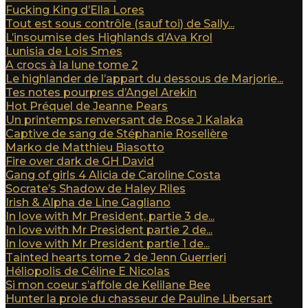
Fucking King d’Ella Lores
Tout est sous contrôle (sauf toi) de Sally...
L’insoumise des Highlands d’Ava Krol
Lunisia de Lois Smes
A crocs à la lune tome 2
Le highlander de l’appart du dessous de Marjorie...
Tes notes pourpres d’Angel Arekin
Hot Préquel de Jeanne Pears
Un printemps renversant de Rose J Kalaka
Captive de sang de Stéphanie Roselière
Marko de Matthieu Biasotto
Fire over dark de GH David
Gang of girls 4 Alicia de Caroline Costa
Socrate’s Shadow de Haley Riles
Irish & Alpha de Line Gagliano
In love with Mr President, partie 3 de...
In love with Mr President partie 2 de...
In love with Mr President partie 1 de...
Tainted hearts tome 2 de Jenn Guerrieri
Héliopolis de Céline E Nicolas
Si mon coeur s’affole de Kelilane Bee
Hunter la proie du chasseur de Pauline Libersart