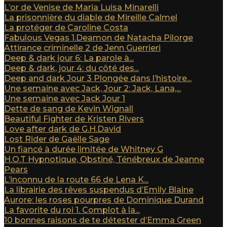
L’or de Venise de Maria Luisa Minarelli
La prisonnière du diable de Mireille Calmel
La protéger de Caroline Costa
Fabulous Vegas 1.Deamon de Natacha Pilorge
Attirance criminelle 2 de Jenn Guerrieri
Deep & dark jour 6: La parole à...
Deep & dark, jour 4: du côté des...
Deep and dark Jour 3 Plongée dans l’histoire...
Une semaine avec Jack, Jour 2: Jack, Lana,...
Une semaine avec Jack Jour 1
Dette de sang de Kevin Wignall
Beautiful Fighter de Kristen Rivers
Love after dark de G.H.David
Lost Rider de Gaëlle Sage
Un fiancé à durée limitée de Whitney G
H.O.T Hypnotique, Obstiné, Ténébreux de Jeanne
Pears
L’inconnu de la route 66 de Lena K...
La librairie des rêves suspendus d’Emily Blaine
Aurore: les roses pourpres de Dominique Durand
La favorite du roi 1. Complot à la...
10 bonnes raisons de te détester d’Emma Green