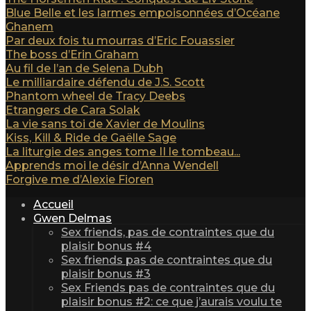
Blue Belle et les larmes empoisonnées d’Océane
Ghanem
Par deux fois tu mourras d’Eric Fouassier
The boss d’Erin Graham
Au fil de l’an de Selena Dubh
Le milliardaire défendu de J.S. Scott
Phantom wheel de Tracy Deebs
Etrangers de Cara Solak
La vie sans toi de Xavier de Moulins
Kiss, Kill & Ride de Gaëlle Sage
La liturgie des anges tome II le tombeau...
Apprends moi le désir d’Anna Wendell
Forgive me d’Alexie Fioren
Accueil
Gwen Delmas
Sex friends, pas de contraintes que du
plaisir bonus #4
Sex friends pas de contraintes que du
plaisir bonus #3
Sex Friends pas de contraintes que du
plaisir bonus #2: ce que j’aurais voulu te