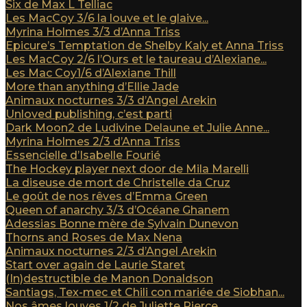
Six de Max L Telliac
Les MacCoy 3/6 la louve et le glaive...
Myrina Holmes 3/3 d’Anna Triss
Epicure’s Temptation de Shelby Kaly et Anna Triss
Les MacCoy 2/6 l’Ours et le taureau d’Alexiane...
Les Mac Coy1/6 d’Alexiane Thill
More than anything d’Ellie Jade
Animaux nocturnes 3/3 d’Angel Arekin
Unloved publishing, c’est parti
Dark Moon2 de Ludivine Delaune et Julie Anne...
Myrina Holmes 2/3 d’Anna Triss
Essencielle d’Isabelle Fourié
The Hockey player next door de Mila Marelli
La diseuse de mort de Christelle da Cruz
Le goût de nos rêves d’Emma Green
Queen of anarchy 3/3 d’Océane Ghanem
Adessias Bonne mère de Sylvain Dunevon
Thorns and Roses de Max Nena
Animaux nocturnes 2/3 d’Angel Arekin
Start over again de Laurie Staret
(In)destructible de Manon Donaldson
Santiags, Tex-mec et Chili con mariée de Siobhan...
Nos âmes louves 1/2 de Juliette Pierce