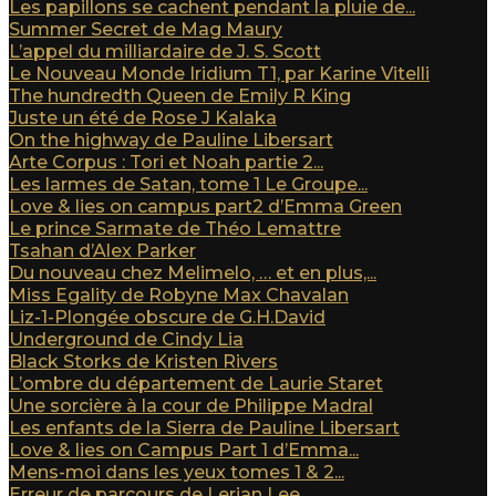
Les papillons se cachent pendant la pluie de...
Summer Secret de Mag Maury
L’appel du milliardaire de J. S. Scott
Le Nouveau Monde Iridium T1, par Karine Vitelli
The hundredth Queen de Emily R King
Juste un été de Rose J Kalaka
On the highway de Pauline Libersart
Arte Corpus : Tori et Noah partie 2...
Les larmes de Satan, tome 1 Le Groupe...
Love & lies on campus part2 d’Emma Green
Le prince Sarmate de Théo Lemattre
Tsahan d’Alex Parker
Du nouveau chez Melimelo, … et en plus,...
Miss Egality de Robyne Max Chavalan
Liz-1-Plongée obscure de G.H.David
Underground de Cindy Lia
Black Storks de Kristen Rivers
L’ombre du département de Laurie Staret
Une sorcière à la cour de Philippe Madral
Les enfants de la Sierra de Pauline Libersart
Love & lies on Campus Part 1 d’Emma...
Mens-moi dans les yeux tomes 1 & 2...
Erreur de parcours de Lerian Lee