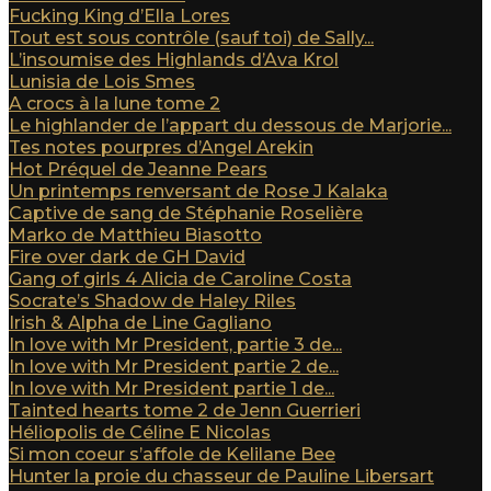
Fucking King d’Ella Lores
Tout est sous contrôle (sauf toi) de Sally...
L’insoumise des Highlands d’Ava Krol
Lunisia de Lois Smes
A crocs à la lune tome 2
Le highlander de l’appart du dessous de Marjorie...
Tes notes pourpres d’Angel Arekin
Hot Préquel de Jeanne Pears
Un printemps renversant de Rose J Kalaka
Captive de sang de Stéphanie Roselière
Marko de Matthieu Biasotto
Fire over dark de GH David
Gang of girls 4 Alicia de Caroline Costa
Socrate’s Shadow de Haley Riles
Irish & Alpha de Line Gagliano
In love with Mr President, partie 3 de...
In love with Mr President partie 2 de...
In love with Mr President partie 1 de...
Tainted hearts tome 2 de Jenn Guerrieri
Héliopolis de Céline E Nicolas
Si mon coeur s’affole de Kelilane Bee
Hunter la proie du chasseur de Pauline Libersart