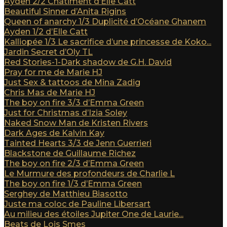
Ayden 2/2 Châtiment d’Elle Catt
Beautiful Sinner d’Anita Rigins
Queen of anarchy 1/3 Duplicité d’Océane Ghanem
Ayden 1/2 d’Elle Catt
Kalliopée 1/3 Le sacrifice d’une princesse de Koko...
Jardin Secret d’Oly TL
Red Stories-1-Dark shadow de G.H. David
Pray for me de Marie HJ
Just Sex & tattoos de Mina Zadig
Chris Mas de Marie HJ
The boy on fire 3/3 d’Emma Green
Just for Christmas d’Izia Soley
Naked Snow Man de Kristen Rivers
Dark Ages de Kalvin Kay
Tainted Hearts 3/3 de Jenn Guerrieri
Blackstone de Guillaume Richez
The boy on fire 2/3 d’Emma Green
Le Murmure des profondeurs de Charlie L
The boy on fire 1/3 d’Emma Green
Serghey de Matthieu Biasotto
Juste ma coloc de Pauline Libersart
Au milieu des étoiles Jupiter One de Laurie...
Beats de Lois Smes