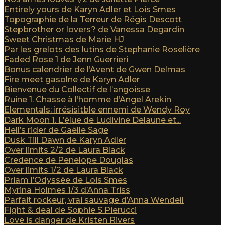
Entirely yours de Karyn Adler et Lois Smes
Topographie de la Terreur de Régis Descott
Stepbrother or lovers? de Vanessa Degardin
Sweet Christmas de Marie HJ
Par les grelots des lutins de Stephanie Roselière
Faded Rose 1 de Jenn Guerrieri
Bonus calendrier de l’Avent de Gwen Delmas
Fire meet gasolne de Karyn Adler
Bienvenue du Collectif de l’angoisse
Ruine 1. Chasse à l’homme d’Angel Arekin
Elementals: irrésisitble ennemi de Wendy Roy
Dark Moon 1. L’élue de Ludivine Delaune et...
Hell’s rider de Gaëlle Sage
Dusk Till Dawn de Karyn Adler
Over limits 2/2 de Laura Black
Credence de Penelope Douglas
Over limits 1/2 de Laura Black
Priam l’Odyssée de Lois Smes
Myrina Holmes 1/3 d’Anna Triss
Parfait rockeur, vrai sauvage d’Anna Wendell
Fight & deal de Sophie S Pierucci
Love is danger de Kristen Rivers