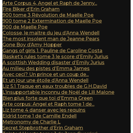
Arte Corpus 4, Angel et Raph de Jenny...
Fire Biker d’Erin Graham
900 tome 3 Révolution de Maelle Poe
900 tome 2 Extermination de Maelle Poe
900 de Maelle Poe
Colosse, le maître du jeu d’Anna Wendell
The most insolent man de Jeanne Pears
Gone Boy d’Amy Hopper
Gangs of girls 1. Pauline de Caroline Costa
Basket’s rules tome 3 le score d’Emily Jurius
A scottish Wedding disaster d’Emily Jurius
Au milieu des pistes d’Emma James
Avec ceci? Un prince et un coup de...
Et un jour une étoile d’Anna Wendell
Liz 5.1 Traque en eaux troubles de G.H.David
L’insupportable inconnu de Noël de Lili Malone
Bien plus forte que toi d’Emma Green
Arte corpus: Angel et Raph tome 1 de...
Liz tome 4 danser avec les requins
Eldrid tome 1 de Camille Endell
Metronomy de Charlie L
Secret Stepbrother d’Erin Graham