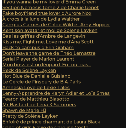
If you wanna be my lover d’Emma Green
Section Némésis tome 2 de Charlie Genet
Fake boyfriend true lover d’Aurore Nox
À crocs à la lune de Lydia Walther
Campus Games de Chloe Wild et Amy Hopper
Kent son avatar et moi de Solène Layken
Bas les griffes d’Ambre de Langevin
Kiss me, Fight me, Love me d’Ana Scott
Back to campus d’Erin Graham
Don’t leave the game de Théo Lemattre
Serial Player de Marion Laurent
Mon boss est un léopard. En tout cas...
Reck de Solène Layken
Hot Blue de Danielle Guisiano
Le Cercle de Finsbury de B.A.Paris
Amnesia Love de Lexie Tales
Lenny-Apprendre de Karyn Adler et Loïs Smes
Tearon de Matthieu Biasotto
Mr Bastard de Léna K Summers
Shawn de Marie HJ
Pretty de Solène Layken
Enfoiré de prince charmant de Laura Black
Gang of girls Flavie de Caroline Costa