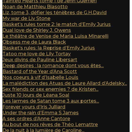
Tainted Hearts tome 1 de Jenn Guerrieri
Noan de Matthieu Biasotto
Liz, tome 3, défier les ténèbres de G.H.David
My war de Liv Stone
Basket’s rules tome 2: le match d’Emily Jurius
Dual love de Shirley J. Owens
Le théâtre de Venise de Maria Luisa Minarelli
Obsess me de Laura Black
Basket’s rules: la Reprise d’Emily Jurius
Tatoo me love de Lily Tortay
Jeux divins de Pauline Libersart
Deep desires : la romance dont vous êtes...
Bastard of the Year d’Ana Scott
Nos coeurs à vif d’Isabelle Louis
La malédiction des Atuas de Laure Allard d’Adelsky...
Sex friends or sex enemies ? de Kristen...
Juste 10 jours de Léana Soal
Les larmes de Satan tome 3 aux portes...
Forever yours d’Iris Julliard
Under the rain d’Emma S James
A ses ordres d’Anne Cantore
Au bout de nos rêves de Théo Lemattre
De la nuit à la lumière de Caroline...