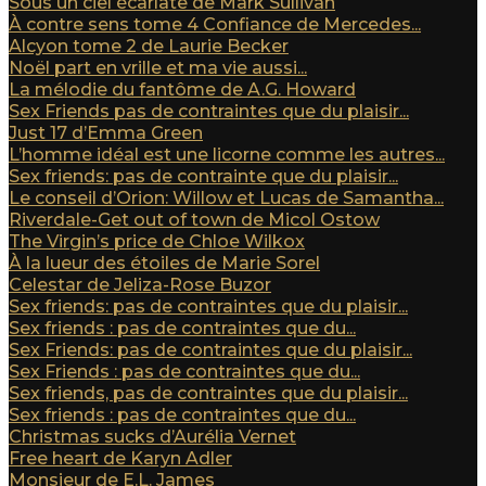
Sous un ciel écarlate de Mark Sullivan
À contre sens tome 4 Confiance de Mercedes...
Alcyon tome 2 de Laurie Becker
Noël part en vrille et ma vie aussi...
La mélodie du fantôme de A.G. Howard
Sex Friends pas de contraintes que du plaisir...
Just 17 d’Emma Green
L’homme idéal est une licorne comme les autres...
Sex friends: pas de contrainte que du plaisir...
Le conseil d’Orion: Willow et Lucas de Samantha...
Riverdale-Get out of town de Micol Ostow
The Virgin’s price de Chloe Wilkox
À la lueur des étoiles de Marie Sorel
Celestar de Jeliza-Rose Buzor
Sex friends: pas de contraintes que du plaisir...
Sex friends : pas de contraintes que du...
Sex Friends: pas de contraintes que du plaisir...
Sex Friends : pas de contraintes que du...
Sex friends, pas de contraintes que du plaisir...
Sex friends : pas de contraintes que du...
Christmas sucks d’Aurélia Vernet
Free heart de Karyn Adler
Monsieur de E.L. James