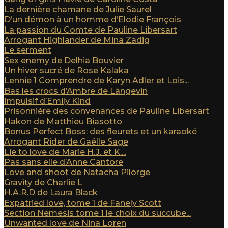
La dernière chamane de Julie Saurel
D’un démon à un homme d’Elodie François
La passion du Comte de Pauline Libersart
Arrogant Highlander de Mina Zadig
Le serment
Sex enemy de Delhia Bouvier
Un hiver sucré de Rose Kalaka
Lennie 1 Comprendre de Karyn Adler et Lois...
Bas les crocs d’Ambre de Langevin
Impulsif d’Emily Kind
Prisonnière des convenances de Pauline Libersart
Hakon de Matthieu Biasotto
Bonus Perfect Boss: des fleurets et un karaoké
Arrogant Rider de Gaëlle Sage
Lie to love de Marie H.J. et K....
Pas sans elle d’Anne Cantore
Love and shoot de Natacha Pilorge
Gravity de Charlie L
H.A.R.D de Laura Black
Expatried love, tome 1 de Fanely Scott
Section Nemesis tome 1 le choix du succube...
Unwanted love de Nina Loren