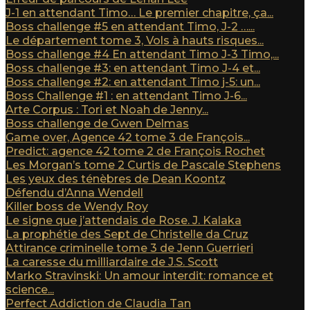
J-1 en attendant Timo… Le premier chapitre, ça...
Boss challenge #5 en attendant Timo, J-2 …...
Le département tome 3, Vols à hauts risques...
Boss challenge #4 En attendant Timo J-3 Timo,...
Boss challenge #3: en attendant Timo J-4 et...
Boss challenge #2: en attendant Timo j-5: un...
Boss Challenge #1 : en attendant Timo J-6...
Arte Corpus : Tori et Noah de Jenny...
Boss challenge de Gwen Delmas
Game over, Agence 42 tome 3 de François...
Predict: agence 42 tome 2 de François Rochet
Les Morgan’s tome 2 Curtis de Pascale Stephens
Les yeux des ténèbres de Dean Koontz
Défendu d’Anna Wendell
Killer boss de Wendy Roy
Le signe que j’attendais de Rose. J. Kalaka
La prophétie des Sept de Christelle da Cruz
Attirance criminelle tome 3 de Jenn Guerrieri
La caresse du milliardaire de J.S. Scott
Marko Stravinski: Un amour interdit: romance et
science...
Perfect Addiction de Claudia Tan