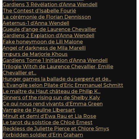
Gardiens 3 Révélation d’Anna Wendell
The Contest d’Isabelle Fourié
La cérémonie de Florian Dennisson
Aeternus-1 d’Anna Wendell
Gueule d’ange de Laurence Chevallier
Gardiens 2 Expiation d’Anna Wendell
Fake honeymoon de Lili Malone
Angel of darkness de Mila Marelli
Impurs de Marjorie Khous
Gardiens Tome 1 Initiation d’Anna Wendell
Trilogie Witch de Laurence Chevallier, Emilie
Chevallier et...
Hunger games la ballade du serpent et de...
L’Evangile selon Pilate d’Eric Emmanuel Schmitt
Le maître du Haut château de Philip K...
Sinners of the rising sun de Shelby Kaly
Ce qui nous rend vivants d’Emma Green
Vampire de Pauline Libersart
Minuit et demi d’Ewa Rau et Lia Rose
Le tarot du solstice de Chloé Ernest
Reckless de Juliette Pierce et Chlore Smys
Forbidden soldier d’Erin Graham