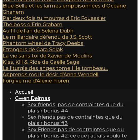
Blue Belle et les larmes empoisonnées d’Océane
Ghanem
Par deux fois tu mourras d’Eric Fouassier
The boss d’Erin Graham
Au fil de l’an de Selena Dubh
Le milliardaire défendu de J.S. Scott
Phantom wheel de Tracy Deebs
Etrangers de Cara Solak
La vie sans toi de Xavier de Moulins
Kiss, Kill & Ride de Gaëlle Sage
La liturgie des anges tome II le tombeau...
Apprends moi le désir d’Anna Wendell
Forgive me d’Alexie Fioren
Accueil
Gwen Delmas
Sex friends, pas de contraintes que du
plaisir bonus #4
Sex friends pas de contraintes que du
plaisir bonus #3
Sex Friends pas de contraintes que du
plaisir bonus #2: ce que j’aurais voulu te