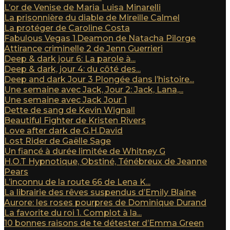
L’or de Venise de Maria Luisa Minarelli
La prisonnière du diable de Mireille Calmel
La protéger de Caroline Costa
Fabulous Vegas 1.Deamon de Natacha Pilorge
Attirance criminelle 2 de Jenn Guerrieri
Deep & dark jour 6: La parole à...
Deep & dark, jour 4: du côté des...
Deep and dark Jour 3 Plongée dans l’histoire...
Une semaine avec Jack, Jour 2: Jack, Lana,...
Une semaine avec Jack Jour 1
Dette de sang de Kevin Wignall
Beautiful Fighter de Kristen Rivers
Love after dark de G.H.David
Lost Rider de Gaëlle Sage
Un fiancé à durée limitée de Whitney G
H.O.T Hypnotique, Obstiné, Ténébreux de Jeanne
Pears
L’inconnu de la route 66 de Lena K...
La librairie des rêves suspendus d’Emily Blaine
Aurore: les roses pourpres de Dominique Durand
La favorite du roi 1. Complot à la...
10 bonnes raisons de te détester d’Emma Green