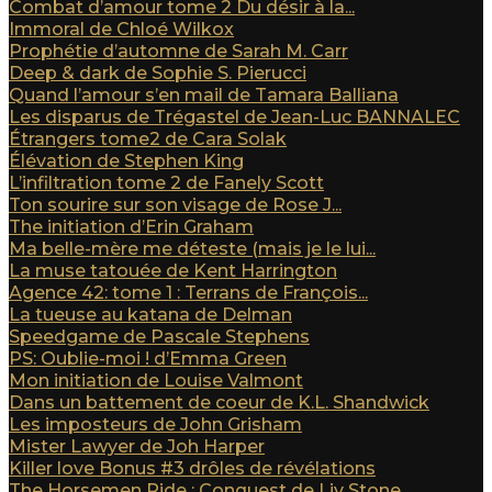
Combat d’amour tome 2 Du désir à la...
Immoral de Chloé Wilkox
Prophétie d’automne de Sarah M. Carr
Deep & dark de Sophie S. Pierucci
Quand l’amour s’en mail de Tamara Balliana
Les disparus de Trégastel de Jean-Luc BANNALEC
Étrangers tome2 de Cara Solak
Élévation de Stephen King
L’infiltration tome 2 de Fanely Scott
Ton sourire sur son visage de Rose J...
The initiation d’Erin Graham
Ma belle-mère me déteste (mais je le lui...
La muse tatouée de Kent Harrington
Agence 42: tome 1 : Terrans de François...
La tueuse au katana de Delman
Speedgame de Pascale Stephens
PS: Oublie-moi ! d’Emma Green
Mon initiation de Louise Valmont
Dans un battement de coeur de K.L. Shandwick
Les imposteurs de John Grisham
Mister Lawyer de Joh Harper
Killer love Bonus #3 drôles de révélations
The Horsemen Ride : Conquest de Liv Stone