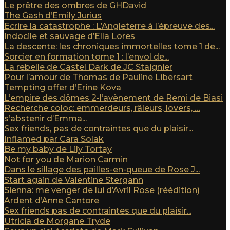
Le prêtre des ombres de GHDavid
The Gash d’Emily Jurius
Ecrire la catastrophe : L’Angleterre à l’épreuve des...
Indocile et sauvage d’Ella Lores
La descente: les chroniques immortelles tome 1 de...
Sorcier en formation tome 1 : l’envol de...
La rebelle de Castel Dark de JC Staignier
Pour l’amour de Thomas de Pauline Libersart
Tempting offer d’Erine Kova
L’empire des dômes 2-l’avènement de Remi de Biasi
Recherche coloc: emmerdeurs, râleurs, lovers, …
s’abstenir d’Emma...
Sex friends, pas de contraintes que du plaisir...
Inflamed par Cara Solak
Be my baby de Lily Tortay
Not for you de Marion Carmin
Dans le sillage des pailles-en-queue de Rose J...
Start again de Valentine Stergann
Sienna: me venger de lui d’Avril Rose (réédition)
Ardent d’Anne Cantore
Sex friends pas de contraintes que du plaisir...
Utricia de Morgane Tryde