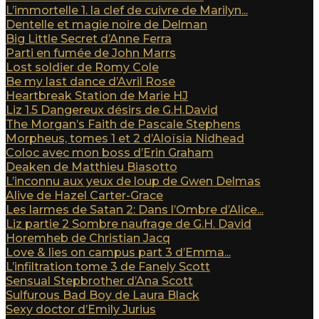
L’immortelle 1. la clef de cuivre de Marilyn...
Dentelle et magie noire de Delman
Big Little Secret d’Anne Ferra
Parti en fumée de John Marrs
Lost soldier de Romy Cole
Be my last dance d’Avril Rose
Heartbreak Station de Marie HJ
Liz 1.5 Dangereux désirs de G.H.David
The Morgan’s Faith de Pascale Stephens
Morpheus, tomes 1 et 2 d’Aloïsia Nidhead
Coloc avec mon boss d’Erin Graham
Deaken de Matthieu Biasotto
L’inconnu aux yeux de loup de Gwen Delmas
Alive de Hazel Carter-Grace
Les larmes de Satan 2: Dans l’Ombre d’Alice...
Liz partie 2 Sombre naufrage de G.H. David
Horemheb de Christian Jacq
Love & lies on campus part 3 d’Emma...
L’infiltration tome 3 de Fanely Scott
Sensual Stepbrother d’Ana Scott
Sulfurous Bad Boy de Laura Black
Sexy doctor d’Emily Jurius