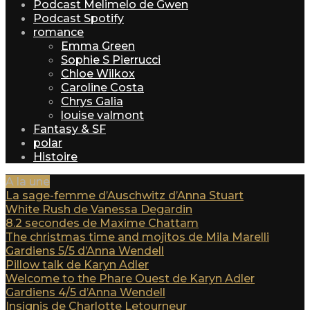
Podcast Melimelo de Gwen
Podcast Spotify
romance
Emma Green
Sophie S Pierrucci
Chloe Wilkox
Caroline Costa
Chrys Galia
louise valmont
Fantasy & SF
polar
Histoire
A la une
La sage-femme d’Auschwitz d’Anna Stuart
White Rush de Vanessa Degardin
8.2 secondes de Maxime Chattam
The christmas time and mojitos de Mila Marelli
Gardiens 5/5 d’Anna Wendell
Pillow talk de Karyn Adler
Welcome to the Phare Ouest de Karyn Adler
Gardiens 4/5 d’Anna Wendell
Insignis de Charlotte Letourneur