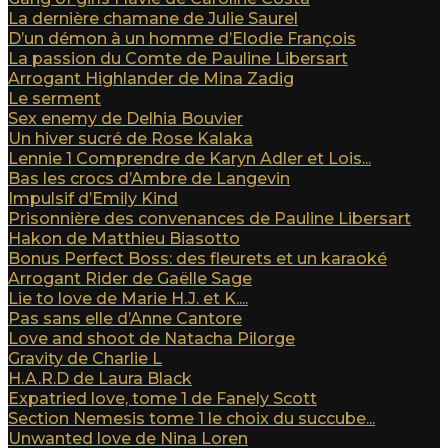
La dernière chamane de Julie Saurel
D’un démon à un homme d’Elodie François
La passion du Comte de Pauline Libersart
Arrogant Highlander de Mina Zadig
Le serment
Sex enemy de Delhia Bouvier
Un hiver sucré de Rose Kalaka
Lennie 1 Comprendre de Karyn Adler et Lois...
Bas les crocs d’Ambre de Langevin
Impulsif d’Emily Kind
Prisonnière des convenances de Pauline Libersart
Hakon de Matthieu Biasotto
Bonus Perfect Boss: des fleurets et un karaoké
Arrogant Rider de Gaëlle Sage
Lie to love de Marie H.J. et K....
Pas sans elle d’Anne Cantore
Love and shoot de Natacha Pilorge
Gravity de Charlie L
H.A.R.D de Laura Black
Expatried love, tome 1 de Fanely Scott
Section Nemesis tome 1 le choix du succube...
Unwanted love de Nina Loren