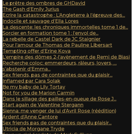
Le prêtre des ombres de GHDavid
The Gash d’Emily Jurius
Ecrire la catastrophe : L’Angleterre à l’épreuve des...
Indocile et sauvage d’Ella Lores
La descente: les chroniques immortelles tome 1 de...
Sorcier en formation tome 1 : l’envol de...
La rebelle de Castel Dark de JC Staignier
Pour l’amour de Thomas de Pauline Libersart
Tempting offer d’Erine Kova
L’empire des dômes 2-l’avènement de Remi de Biasi
Recherche coloc: emmerdeurs, râleurs, lovers, …
s’abstenir d’Emma...
Sex friends, pas de contraintes que du plaisir...
Inflamed par Cara Solak
Be my baby de Lily Tortay
Not for you de Marion Carmin
Dans le sillage des pailles-en-queue de Rose J...
Start again de Valentine Stergann
Sienna: me venger de lui d’Avril Rose (réédition)
Ardent d’Anne Cantore
Sex friends pas de contraintes que du plaisir...
Utricia de Morgane Tryde