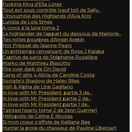
Fucking King d’Ella Lores
Tout est sous contrôle (sauf toi) de Sally...
L’insoumise des Highlands d’Ava Krol
Lunisia de Lois Smes
A crocs à la lune tome 2
Le highlander de l’appart du dessous de Marjorie...
Tes notes pourpres d’Angel Arekin
Hot Préquel de Jeanne Pears
Un printemps renversant de Rose J Kalaka
Captive de sang de Stéphanie Roselière
Marko de Matthieu Biasotto
Fire over dark de GH David
Gang of girls 4 Alicia de Caroline Costa
Socrate’s Shadow de Haley Riles
Irish & Alpha de Line Gagliano
In love with Mr President, partie 3 de...
In love with Mr President partie 2 de...
In love with Mr President partie 1 de...
Tainted hearts tome 2 de Jenn Guerrieri
Héliopolis de Céline E Nicolas
Si mon coeur s’affole de Kelilane Bee
Hunter la proie du chasseur de Pauline Libersart