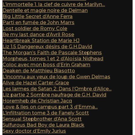
L’immortelle 1. la clef de cuivre de Marilyn...
Dentelle et magie noire de Delman
Big Little Secret d’Anne Ferra
Parti en fumée de John Marrs
Lost soldier de Romy Cole
Be my last dance d’Avril Rose
Heartbreak Station de Marie HJ
Liz 1.5 Dangereux désirs de G.H.David
The Morgan’s Faith de Pascale Stephens
Morpheus, tomes 1 et 2 d’Aloïsia Nidhead
Coloc avec mon boss d’Erin Graham
Deaken de Matthieu Biasotto
L’inconnu aux yeux de loup de Gwen Delmas
Alive de Hazel Carter-Grace
Les larmes de Satan 2: Dans l’Ombre d’Alice...
Liz partie 2 Sombre naufrage de G.H. David
Horemheb de Christian Jacq
Love & lies on campus part 3 d’Emma...
L’infiltration tome 3 de Fanely Scott
Sensual Stepbrother d’Ana Scott
Sulfurous Bad Boy de Laura Black
Sexy doctor d’Emily Jurius