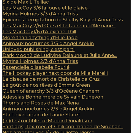
Six de Max L Telliac
Les MacCoy 3/6 la louve et le glaive...
Myrina Holmes 3/3 d’Anna Triss
Epicure’s Temptation de Shelby Kaly et Anna Triss
Les MacCoy 2/6 l’Ours et le taureau d’Alexiane...
Les Mac Coy1/6 d’Alexiane Thill
More than anything d’Ellie Jade
Animaux nocturnes 3/3 d’Angel Arekin
Unloved publishing, c’est parti
Dark Moon2 de Ludivine Delaune et Julie Anne...
Myrina Holmes 2/3 d’Anna Triss
Essencielle d’Isabelle Fourié
The Hockey player next door de Mila Marelli
La diseuse de mort de Christelle da Cruz
Le goût de nos rêves d’Emma Green
Queen of anarchy 3/3 d’Océane Ghanem
Adessias Bonne mère de Sylvain Dunevon
Thorns and Roses de Max Nena
Animaux nocturnes 2/3 d’Angel Arekin
Start over again de Laurie Staret
(In)destructible de Manon Donaldson
Santiags, Tex-mec et Chili con mariée de Siobhan...
Nos âmes louves 1/2 de Juliette Pierce