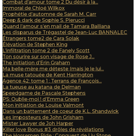
Combat d’amour tome 2 Du désir à la...
Immoral de Chloé Wilkox
Prophétie d’automne de Sarah M. Carr
Deep & dark de Sophie S. Pierucci
Quand l’amour s’en mail de Tamara Balliana
Les disparus de Trégastel de Jean-Luc BANNALEC
Étrangers tome2 de Cara Solak
Élévation de Stephen King
L’infiltration tome 2 de Fanely Scott
Ton sourire sur son visage de Rose J...
The initiation d’Erin Graham
Ma belle-mère me déteste (mais je le lui...
La muse tatouée de Kent Harrington
Agence 42: tome 1 : Terrans de François...
La tueuse au katana de Delman
Speedgame de Pascale Stephens
PS: Oublie-moi ! d’Emma Green
Mon initiation de Louise Valmont
Dans un battement de coeur de K.L. Shandwick
Les imposteurs de John Grisham
Mister Lawyer de Joh Harper
Killer love Bonus #3 drôles de révélations
The Horsemen Ride : Conquest de Liv Stone