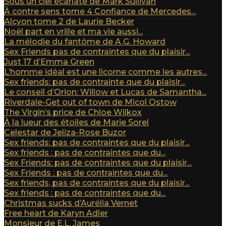
Sous un ciel écarlate de Mark Sullivan
À contre sens tome 4 Confiance de Mercedes...
Alcyon tome 2 de Laurie Becker
Noël part en vrille et ma vie aussi...
La mélodie du fantôme de A.G. Howard
Sex Friends pas de contraintes que du plaisir...
Just 17 d’Emma Green
L’homme idéal est une licorne comme les autres...
Sex friends: pas de contrainte que du plaisir...
Le conseil d’Orion: Willow et Lucas de Samantha...
Riverdale-Get out of town de Micol Ostow
The Virgin’s price de Chloe Wilkox
À la lueur des étoiles de Marie Sorel
Celestar de Jeliza-Rose Buzor
Sex friends: pas de contraintes que du plaisir...
Sex friends : pas de contraintes que du...
Sex Friends: pas de contraintes que du plaisir...
Sex Friends : pas de contraintes que du...
Sex friends, pas de contraintes que du plaisir...
Sex friends : pas de contraintes que du...
Christmas sucks d’Aurélia Vernet
Free heart de Karyn Adler
Monsieur de E.L. James