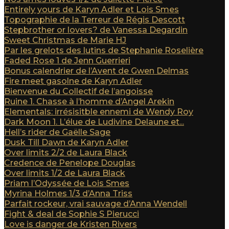
Entirely yours de Karyn Adler et Lois Smes
Topographie de la Terreur de Régis Descott
Stepbrother or lovers? de Vanessa Degardin
Sweet Christmas de Marie HJ
Par les grelots des lutins de Stephanie Roselière
Faded Rose 1 de Jenn Guerrieri
Bonus calendrier de l’Avent de Gwen Delmas
Fire meet gasolne de Karyn Adler
Bienvenue du Collectif de l’angoisse
Ruine 1. Chasse à l’homme d’Angel Arekin
Elementals: irrésisitble ennemi de Wendy Roy
Dark Moon 1. L’élue de Ludivine Delaune et...
Hell’s rider de Gaëlle Sage
Dusk Till Dawn de Karyn Adler
Over limits 2/2 de Laura Black
Credence de Penelope Douglas
Over limits 1/2 de Laura Black
Priam l’Odyssée de Lois Smes
Myrina Holmes 1/3 d’Anna Triss
Parfait rockeur, vrai sauvage d’Anna Wendell
Fight & deal de Sophie S Pierucci
Love is danger de Kristen Rivers