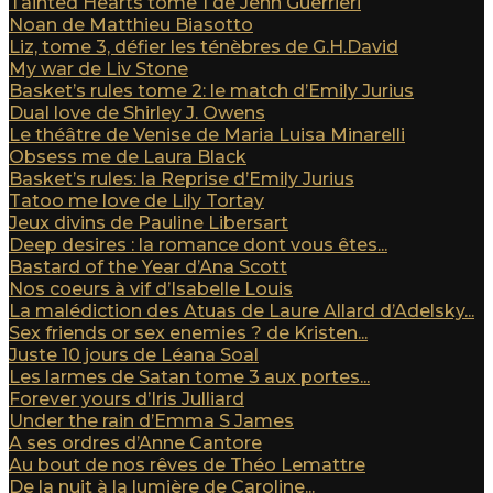
Tainted Hearts tome 1 de Jenn Guerrieri
Noan de Matthieu Biasotto
Liz, tome 3, défier les ténèbres de G.H.David
My war de Liv Stone
Basket’s rules tome 2: le match d’Emily Jurius
Dual love de Shirley J. Owens
Le théâtre de Venise de Maria Luisa Minarelli
Obsess me de Laura Black
Basket’s rules: la Reprise d’Emily Jurius
Tatoo me love de Lily Tortay
Jeux divins de Pauline Libersart
Deep desires : la romance dont vous êtes...
Bastard of the Year d’Ana Scott
Nos coeurs à vif d’Isabelle Louis
La malédiction des Atuas de Laure Allard d’Adelsky...
Sex friends or sex enemies ? de Kristen...
Juste 10 jours de Léana Soal
Les larmes de Satan tome 3 aux portes...
Forever yours d’Iris Julliard
Under the rain d’Emma S James
A ses ordres d’Anne Cantore
Au bout de nos rêves de Théo Lemattre
De la nuit à la lumière de Caroline...