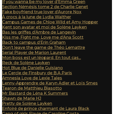
If you wanna be my lover d’Emma Green
Section Némésis tome 2 de Charlie Genet
Fake boyfriend true lover d’Aurore Nox
À crocs à la lune de Lydia Walther
Campus Games de Chloe Wild et Amy Hopper
Kent son avatar et moi de Solène Layken
Bas les griffes d’Ambre de Langevin
Kiss me, Fight me, Love me d’Ana Scott
Back to campus d’Erin Graham
Don’t leave the game de Théo Lemattre
Serial Player de Marion Laurent
Mon boss est un léopard. En tout cas...
Reck de Solène Layken
Hot Blue de Danielle Guisiano
Le Cercle de Finsbury de B.A.Paris
Amnesia Love de Lexie Tales
Lenny-Apprendre de Karyn Adler et Loïs Smes
Tearon de Matthieu Biasotto
Mr Bastard de Léna K Summers
Shawn de Marie HJ
Pretty de Solène Layken
Enfoiré de prince charmant de Laura Black
Gang of girls Flavie de Caroline Costa