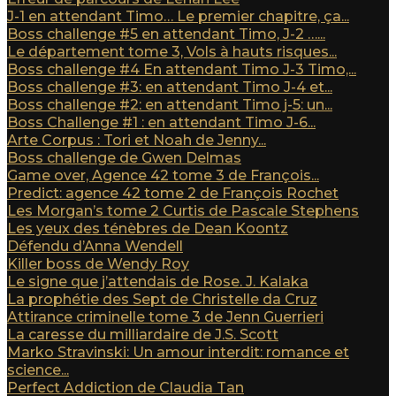
J-1 en attendant Timo… Le premier chapitre, ça...
Boss challenge #5 en attendant Timo, J-2 …...
Le département tome 3, Vols à hauts risques...
Boss challenge #4 En attendant Timo J-3 Timo,...
Boss challenge #3: en attendant Timo J-4 et...
Boss challenge #2: en attendant Timo j-5: un...
Boss Challenge #1 : en attendant Timo J-6...
Arte Corpus : Tori et Noah de Jenny...
Boss challenge de Gwen Delmas
Game over, Agence 42 tome 3 de François...
Predict: agence 42 tome 2 de François Rochet
Les Morgan’s tome 2 Curtis de Pascale Stephens
Les yeux des ténèbres de Dean Koontz
Défendu d’Anna Wendell
Killer boss de Wendy Roy
Le signe que j’attendais de Rose. J. Kalaka
La prophétie des Sept de Christelle da Cruz
Attirance criminelle tome 3 de Jenn Guerrieri
La caresse du milliardaire de J.S. Scott
Marko Stravinski: Un amour interdit: romance et
science...
Perfect Addiction de Claudia Tan