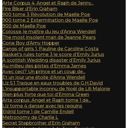
Arte Corpus 4, Angel et Raph de Jenny...
Fire Biker d’Erin Graham
900 tome 3 Révolution de Maelle Poe
900 tome 2 Extermination de Maelle Poe
900 de Maelle Poe
Colosse, le maître du jeu d’Anna Wendell
The most insolent man de Jeanne Pears
Gone Boy d’Amy Hopper
Gangs of girls 1. Pauline de Caroline Costa
Basket’s rules tome 3 le score d’Emily Jurius
A scottish Wedding disaster d’Emily Jurius
Au milieu des pistes d’Emma James
Avec ceci? Un prince et un coup de...
Et un jour une étoile d’Anna Wendell
Liz 5.1 Traque en eaux troubles de G.H.David
L’insupportable inconnu de Noël de Lili Malone
Bien plus forte que toi d’Emma Green
Arte corpus: Angel et Raph tome 1 de...
Liz tome 4 danser avec les requins
Eldrid tome 1 de Camille Endell
Metronomy de Charlie L
Secret Stepbrother d’Erin Graham