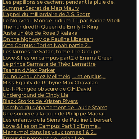
Les papillons se cachent pendant la pluie de...
Summer Secret de Mag Maury
L’appel du milliardaire de J. S. Scott
Le Nouveau Monde Iridium T1, par Karine Vitelli
The hundredth Queen de Emily R King
Juste un été de Rose J Kalaka
On the highway de Pauline Libersart
Arte Corpus : Tori et Noah partie 2...
Les larmes de Satan, tome 1 Le Groupe...
Love & lies on campus part2 d’Emma Green
Le prince Sarmate de Théo Lemattre
Tsahan d’Alex Parker
Du nouveau chez Melimelo, … et en plus,...
Miss Egality de Robyne Max Chavalan
Liz-1-Plongée obscure de G.H.David
Underground de Cindy Lia
Black Storks de Kristen Rivers
L’ombre du département de Laurie Staret
Une sorcière à la cour de Philippe Madral
Les enfants de la Sierra de Pauline Libersart
Love & lies on Campus Part 1 d’Emma...
Mens-moi dans les yeux tomes 1 & 2...
Erreur de parcours de Lerian Lee