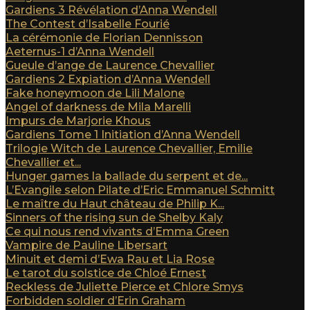
Gardiens 3 Révélation d’Anna Wendell
The Contest d’Isabelle Fourié
La cérémonie de Florian Dennisson
Aeternus-1 d’Anna Wendell
Gueule d’ange de Laurence Chevallier
Gardiens 2 Expiation d’Anna Wendell
Fake honeymoon de Lili Malone
Angel of darkness de Mila Marelli
Impurs de Marjorie Khous
Gardiens Tome 1 Initiation d’Anna Wendell
Trilogie Witch de Laurence Chevallier, Emilie
Chevallier et...
Hunger games la ballade du serpent et de...
L’Evangile selon Pilate d’Eric Emmanuel Schmitt
Le maître du Haut château de Philip K...
Sinners of the rising sun de Shelby Kaly
Ce qui nous rend vivants d’Emma Green
Vampire de Pauline Libersart
Minuit et demi d’Ewa Rau et Lia Rose
Le tarot du solstice de Chloé Ernest
Reckless de Juliette Pierce et Chlore Smys
Forbidden soldier d’Erin Graham