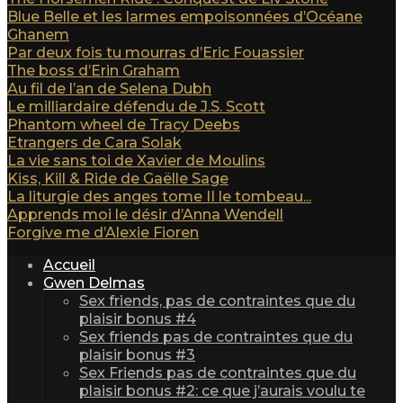
Blue Belle et les larmes empoisonnées d’Océane
Ghanem
Par deux fois tu mourras d’Eric Fouassier
The boss d’Erin Graham
Au fil de l’an de Selena Dubh
Le milliardaire défendu de J.S. Scott
Phantom wheel de Tracy Deebs
Etrangers de Cara Solak
La vie sans toi de Xavier de Moulins
Kiss, Kill & Ride de Gaëlle Sage
La liturgie des anges tome II le tombeau...
Apprends moi le désir d’Anna Wendell
Forgive me d’Alexie Fioren
Accueil
Gwen Delmas
Sex friends, pas de contraintes que du
plaisir bonus #4
Sex friends pas de contraintes que du
plaisir bonus #3
Sex Friends pas de contraintes que du
plaisir bonus #2: ce que j’aurais voulu te