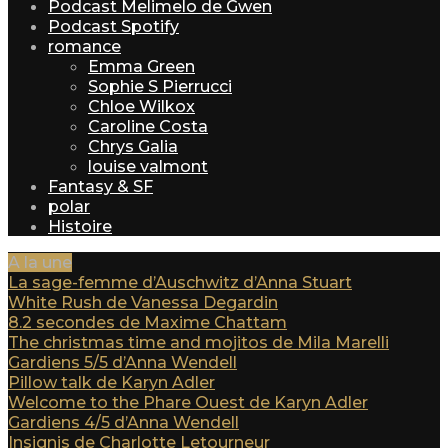
Podcast Melimelo de Gwen
Podcast Spotify
romance
Emma Green
Sophie S Pierrucci
Chloe Wilkox
Caroline Costa
Chrys Galia
louise valmont
Fantasy & SF
polar
Histoire
A la une
La sage-femme d’Auschwitz d’Anna Stuart
White Rush de Vanessa Degardin
8.2 secondes de Maxime Chattam
The christmas time and mojitos de Mila Marelli
Gardiens 5/5 d’Anna Wendell
Pillow talk de Karyn Adler
Welcome to the Phare Ouest de Karyn Adler
Gardiens 4/5 d’Anna Wendell
Insignis de Charlotte Letourneur