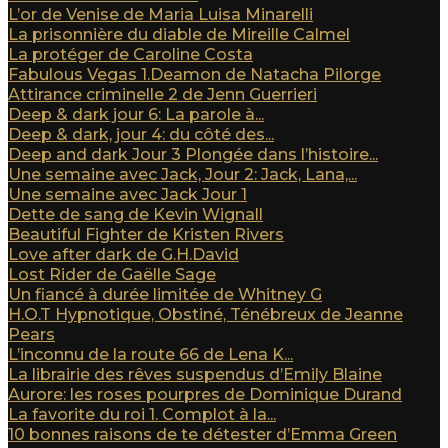
L’or de Venise de Maria Luisa Minarelli
La prisonnière du diable de Mireille Calmel
La protéger de Caroline Costa
Fabulous Vegas 1.Deamon de Natacha Pilorge
Attirance criminelle 2 de Jenn Guerrieri
Deep & dark jour 6: La parole à...
Deep & dark, jour 4: du côté des...
Deep and dark Jour 3 Plongée dans l’histoire...
Une semaine avec Jack, Jour 2: Jack, Lana,...
Une semaine avec Jack Jour 1
Dette de sang de Kevin Wignall
Beautiful Fighter de Kristen Rivers
Love after dark de G.H.David
Lost Rider de Gaëlle Sage
Un fiancé à durée limitée de Whitney G
H.O.T Hypnotique, Obstiné, Ténébreux de Jeanne
Pears
L’inconnu de la route 66 de Lena K...
La librairie des rêves suspendus d’Emily Blaine
Aurore: les roses pourpres de Dominique Durand
La favorite du roi 1. Complot à la...
10 bonnes raisons de te détester d’Emma Green