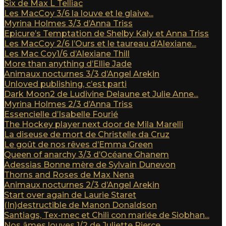
Six de Max L Telliac
Les MacCoy 3/6 la louve et le glaive...
Myrina Holmes 3/3 d’Anna Triss
Epicure’s Temptation de Shelby Kaly et Anna Triss
Les MacCoy 2/6 l’Ours et le taureau d’Alexiane...
Les Mac Coy1/6 d’Alexiane Thill
More than anything d’Ellie Jade
Animaux nocturnes 3/3 d’Angel Arekin
Unloved publishing, c’est parti
Dark Moon2 de Ludivine Delaune et Julie Anne...
Myrina Holmes 2/3 d’Anna Triss
Essencielle d’Isabelle Fourié
The Hockey player next door de Mila Marelli
La diseuse de mort de Christelle da Cruz
Le goût de nos rêves d’Emma Green
Queen of anarchy 3/3 d’Océane Ghanem
Adessias Bonne mère de Sylvain Dunevon
Thorns and Roses de Max Nena
Animaux nocturnes 2/3 d’Angel Arekin
Start over again de Laurie Staret
(In)destructible de Manon Donaldson
Santiags, Tex-mec et Chili con mariée de Siobhan...
Nos âmes louves 1/2 de Juliette Pierce