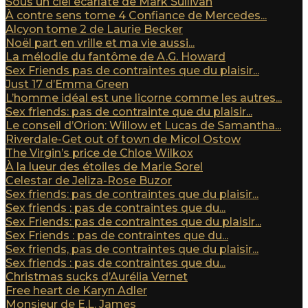
Sous un ciel écarlate de Mark Sullivan
À contre sens tome 4 Confiance de Mercedes...
Alcyon tome 2 de Laurie Becker
Noël part en vrille et ma vie aussi...
La mélodie du fantôme de A.G. Howard
Sex Friends pas de contraintes que du plaisir...
Just 17 d’Emma Green
L’homme idéal est une licorne comme les autres...
Sex friends: pas de contrainte que du plaisir...
Le conseil d’Orion: Willow et Lucas de Samantha...
Riverdale-Get out of town de Micol Ostow
The Virgin’s price de Chloe Wilkox
À la lueur des étoiles de Marie Sorel
Celestar de Jeliza-Rose Buzor
Sex friends: pas de contraintes que du plaisir...
Sex friends : pas de contraintes que du...
Sex Friends: pas de contraintes que du plaisir...
Sex Friends : pas de contraintes que du...
Sex friends, pas de contraintes que du plaisir...
Sex friends : pas de contraintes que du...
Christmas sucks d’Aurélia Vernet
Free heart de Karyn Adler
Monsieur de E.L. James