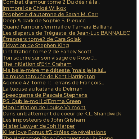
Combat d’amour tome 2 Du désir à la...
Immoral de Chloé Wilkox
Prophétie d’automne de Sarah M. Carr
Deep & dark de Sophie S. Pierucci
Quand l’amour s’en mail de Tamara Balliana
Les disparus de Trégastel de Jean-Luc BANNALEC
Étrangers tome2 de Cara Solak
Élévation de Stephen King
L’infiltration tome 2 de Fanely Scott
Ton sourire sur son visage de Rose J...
The initiation d’Erin Graham
Ma belle-mère me déteste (mais je le lui...
La muse tatouée de Kent Harrington
Agence 42: tome 1 : Terrans de François...
La tueuse au katana de Delman
Speedgame de Pascale Stephens
PS: Oublie-moi ! d’Emma Green
Mon initiation de Louise Valmont
Dans un battement de coeur de K.L. Shandwick
Les imposteurs de John Grisham
Mister Lawyer de Joh Harper
Killer love Bonus #3 drôles de révélations
The Horsemen Ride : Conquest de Liv Stone