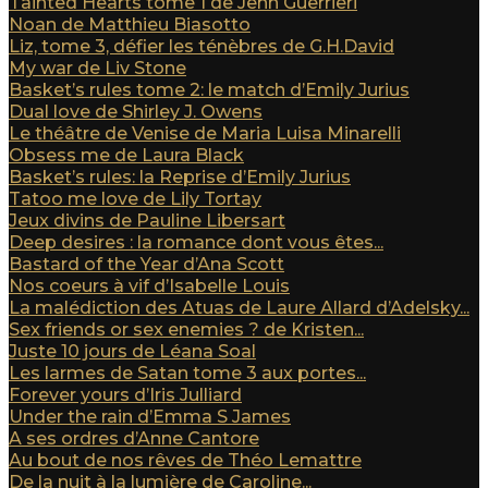
Tainted Hearts tome 1 de Jenn Guerrieri
Noan de Matthieu Biasotto
Liz, tome 3, défier les ténèbres de G.H.David
My war de Liv Stone
Basket’s rules tome 2: le match d’Emily Jurius
Dual love de Shirley J. Owens
Le théâtre de Venise de Maria Luisa Minarelli
Obsess me de Laura Black
Basket’s rules: la Reprise d’Emily Jurius
Tatoo me love de Lily Tortay
Jeux divins de Pauline Libersart
Deep desires : la romance dont vous êtes...
Bastard of the Year d’Ana Scott
Nos coeurs à vif d’Isabelle Louis
La malédiction des Atuas de Laure Allard d’Adelsky...
Sex friends or sex enemies ? de Kristen...
Juste 10 jours de Léana Soal
Les larmes de Satan tome 3 aux portes...
Forever yours d’Iris Julliard
Under the rain d’Emma S James
A ses ordres d’Anne Cantore
Au bout de nos rêves de Théo Lemattre
De la nuit à la lumière de Caroline...