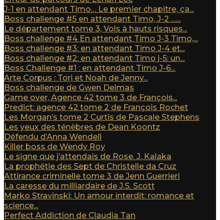
J-1 en attendant Timo… Le premier chapitre, ça...
Boss challenge #5 en attendant Timo, J-2 …...
Le département tome 3, Vols à hauts risques...
Boss challenge #4 En attendant Timo J-3 Timo,...
Boss challenge #3: en attendant Timo J-4 et...
Boss challenge #2: en attendant Timo j-5: un...
Boss Challenge #1 : en attendant Timo J-6...
Arte Corpus : Tori et Noah de Jenny...
Boss challenge de Gwen Delmas
Game over, Agence 42 tome 3 de François...
Predict: agence 42 tome 2 de François Rochet
Les Morgan’s tome 2 Curtis de Pascale Stephens
Les yeux des ténèbres de Dean Koontz
Défendu d’Anna Wendell
Killer boss de Wendy Roy
Le signe que j’attendais de Rose. J. Kalaka
La prophétie des Sept de Christelle da Cruz
Attirance criminelle tome 3 de Jenn Guerrieri
La caresse du milliardaire de J.S. Scott
Marko Stravinski: Un amour interdit: romance et
science...
Perfect Addiction de Claudia Tan