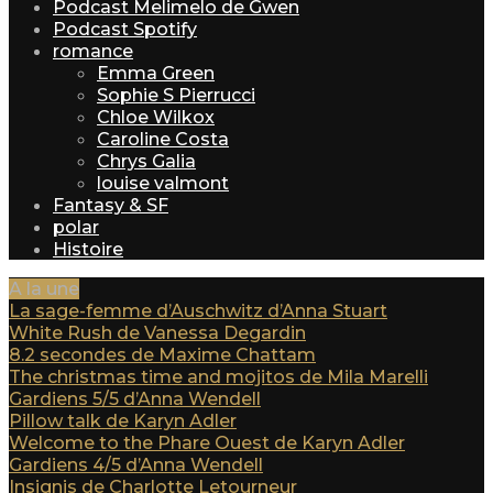
Podcast Melimelo de Gwen
Podcast Spotify
romance
Emma Green
Sophie S Pierrucci
Chloe Wilkox
Caroline Costa
Chrys Galia
louise valmont
Fantasy & SF
polar
Histoire
A la une
La sage-femme d’Auschwitz d’Anna Stuart
White Rush de Vanessa Degardin
8.2 secondes de Maxime Chattam
The christmas time and mojitos de Mila Marelli
Gardiens 5/5 d’Anna Wendell
Pillow talk de Karyn Adler
Welcome to the Phare Ouest de Karyn Adler
Gardiens 4/5 d’Anna Wendell
Insignis de Charlotte Letourneur