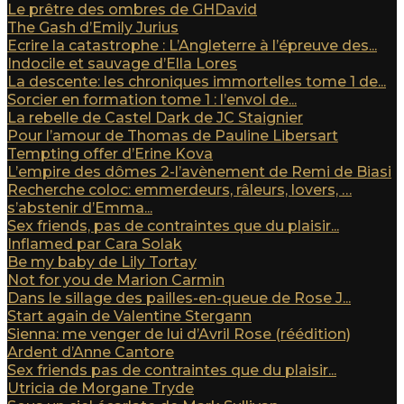
Le prêtre des ombres de GHDavid
The Gash d’Emily Jurius
Ecrire la catastrophe : L’Angleterre à l’épreuve des...
Indocile et sauvage d’Ella Lores
La descente: les chroniques immortelles tome 1 de...
Sorcier en formation tome 1 : l’envol de...
La rebelle de Castel Dark de JC Staignier
Pour l’amour de Thomas de Pauline Libersart
Tempting offer d’Erine Kova
L’empire des dômes 2-l’avènement de Remi de Biasi
Recherche coloc: emmerdeurs, râleurs, lovers, …
s’abstenir d’Emma...
Sex friends, pas de contraintes que du plaisir...
Inflamed par Cara Solak
Be my baby de Lily Tortay
Not for you de Marion Carmin
Dans le sillage des pailles-en-queue de Rose J...
Start again de Valentine Stergann
Sienna: me venger de lui d’Avril Rose (réédition)
Ardent d’Anne Cantore
Sex friends pas de contraintes que du plaisir...
Utricia de Morgane Tryde