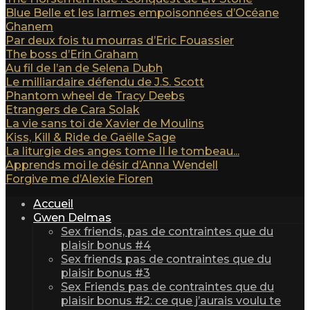
Blue Belle et les larmes empoisonnées d’Océane
Ghanem
Par deux fois tu mourras d’Eric Fouassier
The boss d’Erin Graham
Au fil de l’an de Selena Dubh
Le milliardaire défendu de J.S. Scott
Phantom wheel de Tracy Deebs
Etrangers de Cara Solak
La vie sans toi de Xavier de Moulins
Kiss, Kill & Ride de Gaëlle Sage
La liturgie des anges tome II le tombeau...
Apprends moi le désir d’Anna Wendell
Forgive me d’Alexie Fioren
Accueil
Gwen Delmas
Sex friends, pas de contraintes que du
plaisir bonus #4
Sex friends pas de contraintes que du
plaisir bonus #3
Sex Friends pas de contraintes que du
plaisir bonus #2: ce que j’aurais voulu te