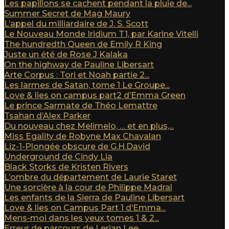
Les papillons se cachent pendant la pluie de...
Summer Secret de Mag Maury
L’appel du milliardaire de J. S. Scott
Le Nouveau Monde Iridium T1, par Karine Vitelli
The hundredth Queen de Emily R King
Juste un été de Rose J Kalaka
On the highway de Pauline Libersart
Arte Corpus : Tori et Noah partie 2...
Les larmes de Satan, tome 1 Le Groupe...
Love & lies on campus part2 d’Emma Green
Le prince Sarmate de Théo Lemattre
Tsahan d’Alex Parker
Du nouveau chez Melimelo, … et en plus,...
Miss Egality de Robyne Max Chavalan
Liz-1-Plongée obscure de G.H.David
Underground de Cindy Lia
Black Storks de Kristen Rivers
L’ombre du département de Laurie Staret
Une sorcière à la cour de Philippe Madral
Les enfants de la Sierra de Pauline Libersart
Love & lies on Campus Part 1 d’Emma...
Mens-moi dans les yeux tomes 1 & 2...
Erreur de parcours de Lerian Lee