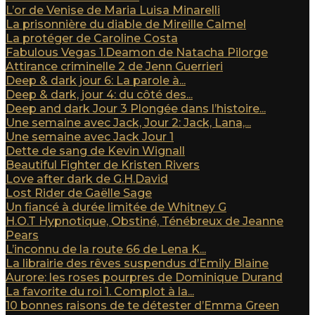
L’or de Venise de Maria Luisa Minarelli
La prisonnière du diable de Mireille Calmel
La protéger de Caroline Costa
Fabulous Vegas 1.Deamon de Natacha Pilorge
Attirance criminelle 2 de Jenn Guerrieri
Deep & dark jour 6: La parole à...
Deep & dark, jour 4: du côté des...
Deep and dark Jour 3 Plongée dans l’histoire...
Une semaine avec Jack, Jour 2: Jack, Lana,...
Une semaine avec Jack Jour 1
Dette de sang de Kevin Wignall
Beautiful Fighter de Kristen Rivers
Love after dark de G.H.David
Lost Rider de Gaëlle Sage
Un fiancé à durée limitée de Whitney G
H.O.T Hypnotique, Obstiné, Ténébreux de Jeanne
Pears
L’inconnu de la route 66 de Lena K...
La librairie des rêves suspendus d’Emily Blaine
Aurore: les roses pourpres de Dominique Durand
La favorite du roi 1. Complot à la...
10 bonnes raisons de te détester d’Emma Green