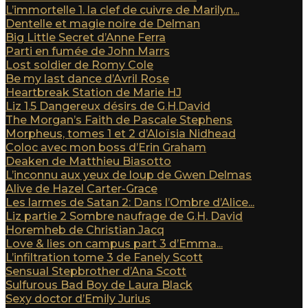
L’immortelle 1. la clef de cuivre de Marilyn...
Dentelle et magie noire de Delman
Big Little Secret d’Anne Ferra
Parti en fumée de John Marrs
Lost soldier de Romy Cole
Be my last dance d’Avril Rose
Heartbreak Station de Marie HJ
Liz 1.5 Dangereux désirs de G.H.David
The Morgan’s Faith de Pascale Stephens
Morpheus, tomes 1 et 2 d’Aloïsia Nidhead
Coloc avec mon boss d’Erin Graham
Deaken de Matthieu Biasotto
L’inconnu aux yeux de loup de Gwen Delmas
Alive de Hazel Carter-Grace
Les larmes de Satan 2: Dans l’Ombre d’Alice...
Liz partie 2 Sombre naufrage de G.H. David
Horemheb de Christian Jacq
Love & lies on campus part 3 d’Emma...
L’infiltration tome 3 de Fanely Scott
Sensual Stepbrother d’Ana Scott
Sulfurous Bad Boy de Laura Black
Sexy doctor d’Emily Jurius