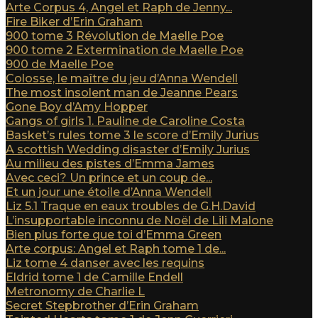
Arte Corpus 4, Angel et Raph de Jenny...
Fire Biker d’Erin Graham
900 tome 3 Révolution de Maelle Poe
900 tome 2 Extermination de Maelle Poe
900 de Maelle Poe
Colosse, le maître du jeu d’Anna Wendell
The most insolent man de Jeanne Pears
Gone Boy d’Amy Hopper
Gangs of girls 1. Pauline de Caroline Costa
Basket’s rules tome 3 le score d’Emily Jurius
A scottish Wedding disaster d’Emily Jurius
Au milieu des pistes d’Emma James
Avec ceci? Un prince et un coup de...
Et un jour une étoile d’Anna Wendell
Liz 5.1 Traque en eaux troubles de G.H.David
L’insupportable inconnu de Noël de Lili Malone
Bien plus forte que toi d’Emma Green
Arte corpus: Angel et Raph tome 1 de...
Liz tome 4 danser avec les requins
Eldrid tome 1 de Camille Endell
Metronomy de Charlie L
Secret Stepbrother d’Erin Graham