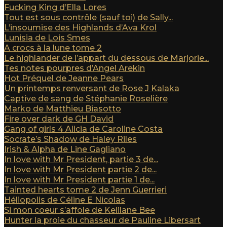
Fucking King d’Ella Lores
Tout est sous contrôle (sauf toi) de Sally...
L’insoumise des Highlands d’Ava Krol
Lunisia de Lois Smes
A crocs à la lune tome 2
Le highlander de l’appart du dessous de Marjorie...
Tes notes pourpres d’Angel Arekin
Hot Préquel de Jeanne Pears
Un printemps renversant de Rose J Kalaka
Captive de sang de Stéphanie Roselière
Marko de Matthieu Biasotto
Fire over dark de GH David
Gang of girls 4 Alicia de Caroline Costa
Socrate’s Shadow de Haley Riles
Irish & Alpha de Line Gagliano
In love with Mr President, partie 3 de...
In love with Mr President partie 2 de...
In love with Mr President partie 1 de...
Tainted hearts tome 2 de Jenn Guerrieri
Héliopolis de Céline E Nicolas
Si mon coeur s’affole de Kelilane Bee
Hunter la proie du chasseur de Pauline Libersart