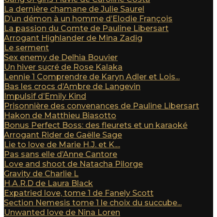
La dernière chamane de Julie Saurel
D’un démon à un homme d’Elodie François
La passion du Comte de Pauline Libersart
Arrogant Highlander de Mina Zadig
Le serment
Sex enemy de Delhia Bouvier
Un hiver sucré de Rose Kalaka
Lennie 1 Comprendre de Karyn Adler et Lois...
Bas les crocs d’Ambre de Langevin
Impulsif d’Emily Kind
Prisonnière des convenances de Pauline Libersart
Hakon de Matthieu Biasotto
Bonus Perfect Boss: des fleurets et un karaoké
Arrogant Rider de Gaëlle Sage
Lie to love de Marie H.J. et K....
Pas sans elle d’Anne Cantore
Love and shoot de Natacha Pilorge
Gravity de Charlie L
H.A.R.D de Laura Black
Expatried love, tome 1 de Fanely Scott
Section Nemesis tome 1 le choix du succube...
Unwanted love de Nina Loren