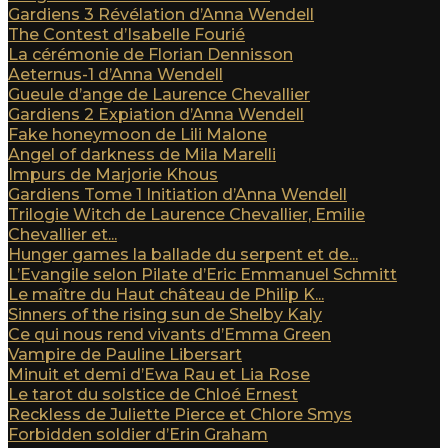
Gardiens 3 Révélation d’Anna Wendell
The Contest d’Isabelle Fourié
La cérémonie de Florian Dennisson
Aeternus-1 d’Anna Wendell
Gueule d’ange de Laurence Chevallier
Gardiens 2 Expiation d’Anna Wendell
Fake honeymoon de Lili Malone
Angel of darkness de Mila Marelli
Impurs de Marjorie Khous
Gardiens Tome 1 Initiation d’Anna Wendell
Trilogie Witch de Laurence Chevallier, Emilie
Chevallier et...
Hunger games la ballade du serpent et de...
L’Evangile selon Pilate d’Eric Emmanuel Schmitt
Le maître du Haut château de Philip K...
Sinners of the rising sun de Shelby Kaly
Ce qui nous rend vivants d’Emma Green
Vampire de Pauline Libersart
Minuit et demi d’Ewa Rau et Lia Rose
Le tarot du solstice de Chloé Ernest
Reckless de Juliette Pierce et Chlore Smys
Forbidden soldier d’Erin Graham