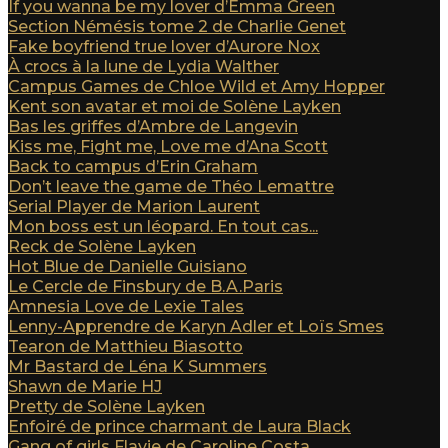
If you wanna be my lover d’Emma Green
Section Némésis tome 2 de Charlie Genet
Fake boyfriend true lover d’Aurore Nox
À crocs à la lune de Lydia Walther
Campus Games de Chloe Wild et Amy Hopper
Kent son avatar et moi de Solène Layken
Bas les griffes d’Ambre de Langevin
Kiss me, Fight me, Love me d’Ana Scott
Back to campus d’Erin Graham
Don’t leave the game de Théo Lemattre
Serial Player de Marion Laurent
Mon boss est un léopard. En tout cas...
Reck de Solène Layken
Hot Blue de Danielle Guisiano
Le Cercle de Finsbury de B.A.Paris
Amnesia Love de Lexie Tales
Lenny-Apprendre de Karyn Adler et Loïs Smes
Tearon de Matthieu Biasotto
Mr Bastard de Léna K Summers
Shawn de Marie HJ
Pretty de Solène Layken
Enfoiré de prince charmant de Laura Black
Gang of girls Flavie de Caroline Costa