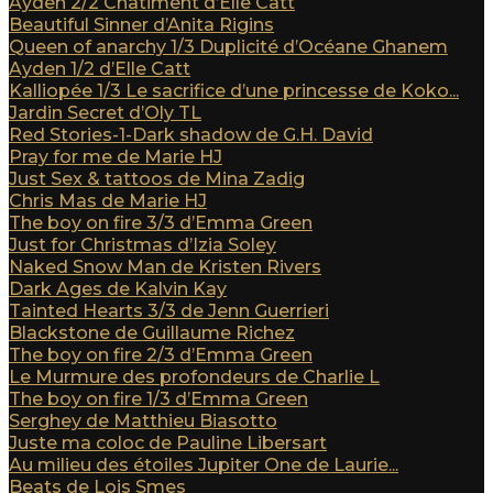
Ayden 2/2 Châtiment d’Elle Catt
Beautiful Sinner d’Anita Rigins
Queen of anarchy 1/3 Duplicité d’Océane Ghanem
Ayden 1/2 d’Elle Catt
Kalliopée 1/3 Le sacrifice d’une princesse de Koko...
Jardin Secret d’Oly TL
Red Stories-1-Dark shadow de G.H. David
Pray for me de Marie HJ
Just Sex & tattoos de Mina Zadig
Chris Mas de Marie HJ
The boy on fire 3/3 d’Emma Green
Just for Christmas d’Izia Soley
Naked Snow Man de Kristen Rivers
Dark Ages de Kalvin Kay
Tainted Hearts 3/3 de Jenn Guerrieri
Blackstone de Guillaume Richez
The boy on fire 2/3 d’Emma Green
Le Murmure des profondeurs de Charlie L
The boy on fire 1/3 d’Emma Green
Serghey de Matthieu Biasotto
Juste ma coloc de Pauline Libersart
Au milieu des étoiles Jupiter One de Laurie...
Beats de Lois Smes