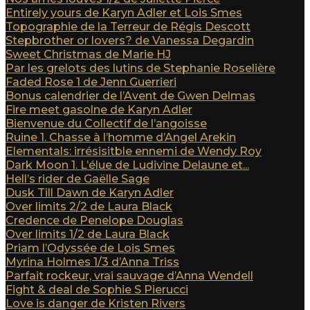
Entirely yours de Karyn Adler et Lois Smes
Topographie de la Terreur de Régis Descott
Stepbrother or lovers? de Vanessa Degardin
Sweet Christmas de Marie HJ
Par les grelots des lutins de Stephanie Roselière
Faded Rose 1 de Jenn Guerrieri
Bonus calendrier de l’Avent de Gwen Delmas
Fire meet gasolne de Karyn Adler
Bienvenue du Collectif de l’angoisse
Ruine 1. Chasse à l’homme d’Angel Arekin
Elementals: irrésisitble ennemi de Wendy Roy
Dark Moon 1. L’élue de Ludivine Delaune et...
Hell’s rider de Gaëlle Sage
Dusk Till Dawn de Karyn Adler
Over limits 2/2 de Laura Black
Credence de Penelope Douglas
Over limits 1/2 de Laura Black
Priam l’Odyssée de Lois Smes
Myrina Holmes 1/3 d’Anna Triss
Parfait rockeur, vrai sauvage d’Anna Wendell
Fight & deal de Sophie S Pierucci
Love is danger de Kristen Rivers