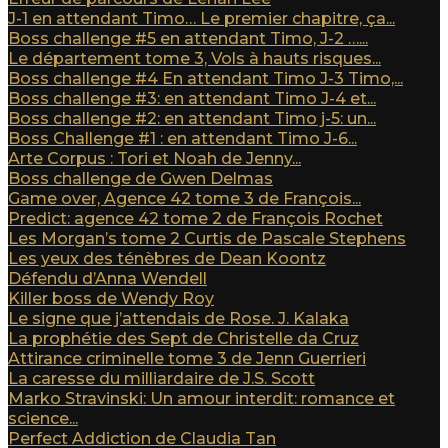
J-1 en attendant Timo… Le premier chapitre, ça...
Boss challenge #5 en attendant Timo, J-2 …...
Le département tome 3, Vols à hauts risques...
Boss challenge #4 En attendant Timo J-3 Timo,...
Boss challenge #3: en attendant Timo J-4 et...
Boss challenge #2: en attendant Timo j-5: un...
Boss Challenge #1 : en attendant Timo J-6...
Arte Corpus : Tori et Noah de Jenny...
Boss challenge de Gwen Delmas
Game over, Agence 42 tome 3 de François...
Predict: agence 42 tome 2 de François Rochet
Les Morgan’s tome 2 Curtis de Pascale Stephens
Les yeux des ténèbres de Dean Koontz
Défendu d’Anna Wendell
Killer boss de Wendy Roy
Le signe que j’attendais de Rose. J. Kalaka
La prophétie des Sept de Christelle da Cruz
Attirance criminelle tome 3 de Jenn Guerrieri
La caresse du milliardaire de J.S. Scott
Marko Stravinski: Un amour interdit: romance et
science...
Perfect Addiction de Claudia Tan