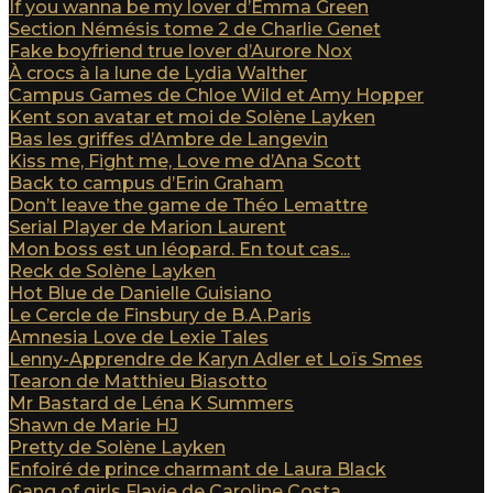
If you wanna be my lover d’Emma Green
Section Némésis tome 2 de Charlie Genet
Fake boyfriend true lover d’Aurore Nox
À crocs à la lune de Lydia Walther
Campus Games de Chloe Wild et Amy Hopper
Kent son avatar et moi de Solène Layken
Bas les griffes d’Ambre de Langevin
Kiss me, Fight me, Love me d’Ana Scott
Back to campus d’Erin Graham
Don’t leave the game de Théo Lemattre
Serial Player de Marion Laurent
Mon boss est un léopard. En tout cas...
Reck de Solène Layken
Hot Blue de Danielle Guisiano
Le Cercle de Finsbury de B.A.Paris
Amnesia Love de Lexie Tales
Lenny-Apprendre de Karyn Adler et Loïs Smes
Tearon de Matthieu Biasotto
Mr Bastard de Léna K Summers
Shawn de Marie HJ
Pretty de Solène Layken
Enfoiré de prince charmant de Laura Black
Gang of girls Flavie de Caroline Costa