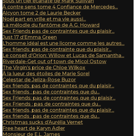
Sous un ciel écarlate de Mark Sullivan
À contre sens tome 4 Confiance de Mercedes...
Alcyon tome 2 de Laurie Becker
Noël part en vrille et ma vie aussi...
La mélodie du fantôme de A.G. Howard
Sex Friends pas de contraintes que du plaisir...
Just 17 d’Emma Green
L’homme idéal est une licorne comme les autres...
Sex friends: pas de contrainte que du plaisir...
Le conseil d’Orion: Willow et Lucas de Samantha...
Riverdale-Get out of town de Micol Ostow
The Virgin’s price de Chloe Wilkox
À la lueur des étoiles de Marie Sorel
Celestar de Jeliza-Rose Buzor
Sex friends: pas de contraintes que du plaisir...
Sex friends : pas de contraintes que du...
Sex Friends: pas de contraintes que du plaisir...
Sex Friends : pas de contraintes que du...
Sex friends, pas de contraintes que du plaisir...
Sex friends : pas de contraintes que du...
Christmas sucks d’Aurélia Vernet
Free heart de Karyn Adler
Monsieur de E.L. James