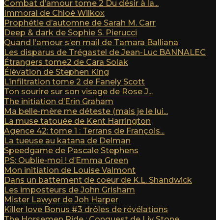
Combat d’amour tome 2 Du désir à la...
Immoral de Chloé Wilkox
Prophétie d’automne de Sarah M. Carr
Deep & dark de Sophie S. Pierucci
Quand l’amour s’en mail de Tamara Balliana
Les disparus de Trégastel de Jean-Luc BANNALEC
Étrangers tome2 de Cara Solak
Élévation de Stephen King
L’infiltration tome 2 de Fanely Scott
Ton sourire sur son visage de Rose J...
The initiation d’Erin Graham
Ma belle-mère me déteste (mais je le lui...
La muse tatouée de Kent Harrington
Agence 42: tome 1 : Terrans de François...
La tueuse au katana de Delman
Speedgame de Pascale Stephens
PS: Oublie-moi ! d’Emma Green
Mon initiation de Louise Valmont
Dans un battement de coeur de K.L. Shandwick
Les imposteurs de John Grisham
Mister Lawyer de Joh Harper
Killer love Bonus #3 drôles de révélations
The Horsemen Ride : Conquest de Liv Stone