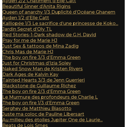
Ayden 2/2 Châtiment d’Elle Catt
Beautiful Sinner d’Anita Rigins
Queen of anarchy 1/3 Duplicité d’Océane Ghanem
Ayden 1/2 d’Elle Catt
Kalliopée 1/3 Le sacrifice d’une princesse de Koko...
Jardin Secret d’Oly TL
Red Stories-1-Dark shadow de G.H. David
Pray for me de Marie HJ
Just Sex & tattoos de Mina Zadig
Chris Mas de Marie HJ
The boy on fire 3/3 d’Emma Green
Just for Christmas d’Izia Soley
Naked Snow Man de Kristen Rivers
Dark Ages de Kalvin Kay
Tainted Hearts 3/3 de Jenn Guerrieri
Blackstone de Guillaume Richez
The boy on fire 2/3 d’Emma Green
Le Murmure des profondeurs de Charlie L
The boy on fire 1/3 d’Emma Green
Serghey de Matthieu Biasotto
Juste ma coloc de Pauline Libersart
Au milieu des étoiles Jupiter One de Laurie...
Beats de Lois Smes