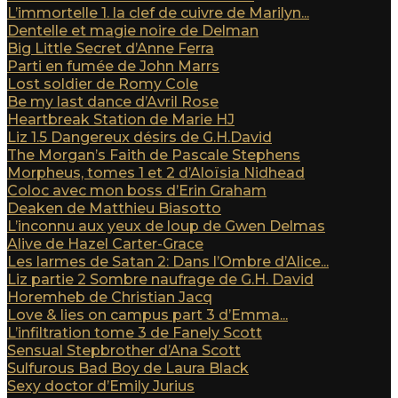
L’immortelle 1. la clef de cuivre de Marilyn...
Dentelle et magie noire de Delman
Big Little Secret d’Anne Ferra
Parti en fumée de John Marrs
Lost soldier de Romy Cole
Be my last dance d’Avril Rose
Heartbreak Station de Marie HJ
Liz 1.5 Dangereux désirs de G.H.David
The Morgan’s Faith de Pascale Stephens
Morpheus, tomes 1 et 2 d’Aloïsia Nidhead
Coloc avec mon boss d’Erin Graham
Deaken de Matthieu Biasotto
L’inconnu aux yeux de loup de Gwen Delmas
Alive de Hazel Carter-Grace
Les larmes de Satan 2: Dans l’Ombre d’Alice...
Liz partie 2 Sombre naufrage de G.H. David
Horemheb de Christian Jacq
Love & lies on campus part 3 d’Emma...
L’infiltration tome 3 de Fanely Scott
Sensual Stepbrother d’Ana Scott
Sulfurous Bad Boy de Laura Black
Sexy doctor d’Emily Jurius