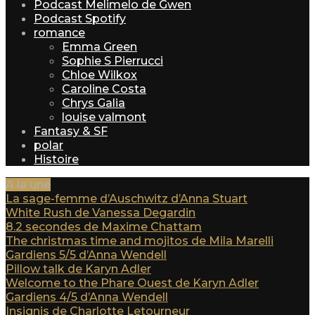
Podcast Melimelo de Gwen
Podcast Spotify
romance
Emma Green
Sophie S Pierrucci
Chloe Wilkox
Caroline Costa
Chrys Galia
louise valmont
Fantasy & SF
polar
Histoire
A la une
La sage-femme d’Auschwitz d’Anna Stuart
White Rush de Vanessa Degardin
8.2 secondes de Maxime Chattam
The christmas time and mojitos de Mila Marelli
Gardiens 5/5 d’Anna Wendell
Pillow talk de Karyn Adler
Welcome to the Phare Ouest de Karyn Adler
Gardiens 4/5 d’Anna Wendell
Insignis de Charlotte Letourneur