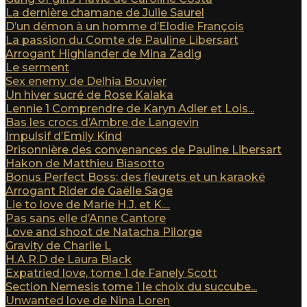
La dernière chamane de Julie Saurel
D’un démon à un homme d’Elodie François
La passion du Comte de Pauline Libersart
Arrogant Highlander de Mina Zadig
Le serment
Sex enemy de Delhia Bouvier
Un hiver sucré de Rose Kalaka
Lennie 1 Comprendre de Karyn Adler et Lois...
Bas les crocs d’Ambre de Langevin
Impulsif d’Emily Kind
Prisonnière des convenances de Pauline Libersart
Hakon de Matthieu Biasotto
Bonus Perfect Boss: des fleurets et un karaoké
Arrogant Rider de Gaëlle Sage
Lie to love de Marie H.J. et K....
Pas sans elle d’Anne Cantore
Love and shoot de Natacha Pilorge
Gravity de Charlie L
H.A.R.D de Laura Black
Expatried love, tome 1 de Fanely Scott
Section Nemesis tome 1 le choix du succube...
Unwanted love de Nina Loren