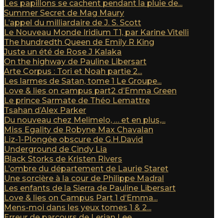
Les papillons se cachent pendant la pluie de...
Summer Secret de Mag Maury
L’appel du milliardaire de J. S. Scott
Le Nouveau Monde Iridium T1, par Karine Vitelli
The hundredth Queen de Emily R King
Juste un été de Rose J Kalaka
On the highway de Pauline Libersart
Arte Corpus : Tori et Noah partie 2...
Les larmes de Satan, tome 1 Le Groupe...
Love & lies on campus part2 d’Emma Green
Le prince Sarmate de Théo Lemattre
Tsahan d’Alex Parker
Du nouveau chez Melimelo, … et en plus,...
Miss Egality de Robyne Max Chavalan
Liz-1-Plongée obscure de G.H.David
Underground de Cindy Lia
Black Storks de Kristen Rivers
L’ombre du département de Laurie Staret
Une sorcière à la cour de Philippe Madral
Les enfants de la Sierra de Pauline Libersart
Love & lies on Campus Part 1 d’Emma...
Mens-moi dans les yeux tomes 1 & 2...
Erreur de parcours de Lerian Lee