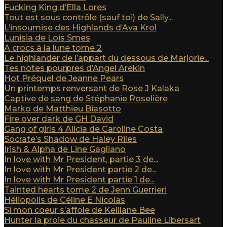
Fucking King d’Ella Lores
Tout est sous contrôle (sauf toi) de Sally...
L’insoumise des Highlands d’Ava Krol
Lunisia de Lois Smes
A crocs à la lune tome 2
Le highlander de l’appart du dessous de Marjorie...
Tes notes pourpres d’Angel Arekin
Hot Préquel de Jeanne Pears
Un printemps renversant de Rose J Kalaka
Captive de sang de Stéphanie Roselière
Marko de Matthieu Biasotto
Fire over dark de GH David
Gang of girls 4 Alicia de Caroline Costa
Socrate’s Shadow de Haley Riles
Irish & Alpha de Line Gagliano
In love with Mr President, partie 3 de...
In love with Mr President partie 2 de...
In love with Mr President partie 1 de...
Tainted hearts tome 2 de Jenn Guerrieri
Héliopolis de Céline E Nicolas
Si mon coeur s’affole de Kelilane Bee
Hunter la proie du chasseur de Pauline Libersart