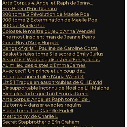
Arte Corpus 4, Angel et Raph de Jenny...
Fire Biker d’Erin Graham
900 tome 3 Révolution de Maelle Poe
900 tome 2 Extermination de Maelle Poe
900 de Maelle Poe
Colosse, le maître du jeu d’Anna Wendell
The most insolent man de Jeanne Pears
Gone Boy d’Amy Hopper
Gangs of girls 1. Pauline de Caroline Costa
Basket’s rules tome 3 le score d’Emily Jurius
A scottish Wedding disaster d’Emily Jurius
Au milieu des pistes d’Emma James
Avec ceci? Un prince et un coup de...
Et un jour une étoile d’Anna Wendell
Liz 5.1 Traque en eaux troubles de G.H.David
L’insupportable inconnu de Noël de Lili Malone
Bien plus forte que toi d’Emma Green
Arte corpus: Angel et Raph tome 1 de...
Liz tome 4 danser avec les requins
Eldrid tome 1 de Camille Endell
Metronomy de Charlie L
Secret Stepbrother d’Erin Graham