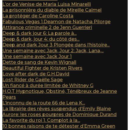
L’or de Venise de Maria Luisa Minarelli
La prisonnière du diable de Mireille Calmel
La protéger de Caroline Costa
Fabulous Vegas 1.Deamon de Natacha Pilorge
Attirance criminelle 2 de Jenn Guerrieri
Deep & dark jour 6: La parole à...
Deep & dark, jour 4: du côté des...
Deep and dark Jour 3 Plongée dans l’histoire...
Une semaine avec Jack, Jour 2: Jack, Lana,...
Une semaine avec Jack Jour 1
Dette de sang de Kevin Wignall
Beautiful Fighter de Kristen Rivers
Love after dark de G.H.David
Lost Rider de Gaëlle Sage
Un fiancé à durée limitée de Whitney G
H.O.T Hypnotique, Obstiné, Ténébreux de Jeanne
Pears
L’inconnu de la route 66 de Lena K...
La librairie des rêves suspendus d’Emily Blaine
Aurore: les roses pourpres de Dominique Durand
La favorite du roi 1. Complot à la...
10 bonnes raisons de te détester d’Emma Green