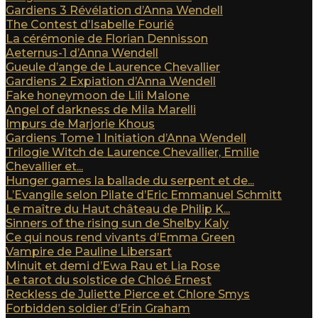
Gardiens 3 Révélation d’Anna Wendell
The Contest d’Isabelle Fourié
La cérémonie de Florian Dennisson
Aeternus-1 d’Anna Wendell
Gueule d’ange de Laurence Chevallier
Gardiens 2 Expiation d’Anna Wendell
Fake honeymoon de Lili Malone
Angel of darkness de Mila Marelli
Impurs de Marjorie Khous
Gardiens Tome 1 Initiation d’Anna Wendell
Trilogie Witch de Laurence Chevallier, Emilie
Chevallier et...
Hunger games la ballade du serpent et de...
L’Evangile selon Pilate d’Eric Emmanuel Schmitt
Le maître du Haut château de Philip K...
Sinners of the rising sun de Shelby Kaly
Ce qui nous rend vivants d’Emma Green
Vampire de Pauline Libersart
Minuit et demi d’Ewa Rau et Lia Rose
Le tarot du solstice de Chloé Ernest
Reckless de Juliette Pierce et Chlore Smys
Forbidden soldier d’Erin Graham