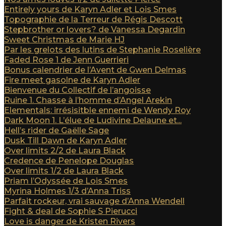
Entirely yours de Karyn Adler et Lois Smes
Topographie de la Terreur de Régis Descott
Stepbrother or lovers? de Vanessa Degardin
Sweet Christmas de Marie HJ
Par les grelots des lutins de Stephanie Roselière
Faded Rose 1 de Jenn Guerrieri
Bonus calendrier de l’Avent de Gwen Delmas
Fire meet gasolne de Karyn Adler
Bienvenue du Collectif de l’angoisse
Ruine 1. Chasse à l’homme d’Angel Arekin
Elementals: irrésisitble ennemi de Wendy Roy
Dark Moon 1. L’élue de Ludivine Delaune et...
Hell’s rider de Gaëlle Sage
Dusk Till Dawn de Karyn Adler
Over limits 2/2 de Laura Black
Credence de Penelope Douglas
Over limits 1/2 de Laura Black
Priam l’Odyssée de Lois Smes
Myrina Holmes 1/3 d’Anna Triss
Parfait rockeur, vrai sauvage d’Anna Wendell
Fight & deal de Sophie S Pierucci
Love is danger de Kristen Rivers