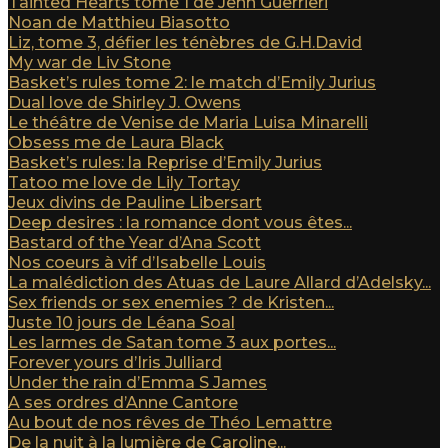
Tainted Hearts tome 1 de Jenn Guerrieri
Noan de Matthieu Biasotto
Liz, tome 3, défier les ténèbres de G.H.David
My war de Liv Stone
Basket’s rules tome 2: le match d’Emily Jurius
Dual love de Shirley J. Owens
Le théâtre de Venise de Maria Luisa Minarelli
Obsess me de Laura Black
Basket’s rules: la Reprise d’Emily Jurius
Tatoo me love de Lily Tortay
Jeux divins de Pauline Libersart
Deep desires : la romance dont vous êtes...
Bastard of the Year d’Ana Scott
Nos coeurs à vif d’Isabelle Louis
La malédiction des Atuas de Laure Allard d’Adelsky...
Sex friends or sex enemies ? de Kristen...
Juste 10 jours de Léana Soal
Les larmes de Satan tome 3 aux portes...
Forever yours d’Iris Julliard
Under the rain d’Emma S James
A ses ordres d’Anne Cantore
Au bout de nos rêves de Théo Lemattre
De la nuit à la lumière de Caroline...