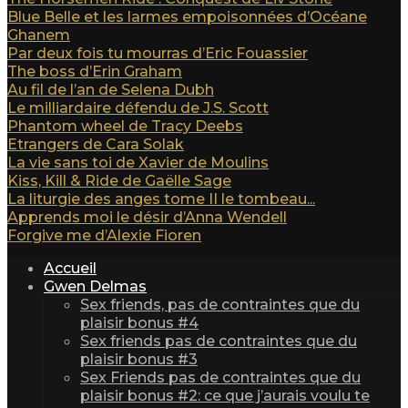
Blue Belle et les larmes empoisonnées d’Océane
Ghanem
Par deux fois tu mourras d’Eric Fouassier
The boss d’Erin Graham
Au fil de l’an de Selena Dubh
Le milliardaire défendu de J.S. Scott
Phantom wheel de Tracy Deebs
Etrangers de Cara Solak
La vie sans toi de Xavier de Moulins
Kiss, Kill & Ride de Gaëlle Sage
La liturgie des anges tome II le tombeau...
Apprends moi le désir d’Anna Wendell
Forgive me d’Alexie Fioren
Accueil
Gwen Delmas
Sex friends, pas de contraintes que du
plaisir bonus #4
Sex friends pas de contraintes que du
plaisir bonus #3
Sex Friends pas de contraintes que du
plaisir bonus #2: ce que j’aurais voulu te