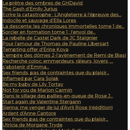
Le prêtre des ombres de GHDavid
The Gash d’Emily Jurius
Ecrire la catastrophe : L’Angleterre à l’épreuve des...
Indocile et sauvage d’Ella Lores
La descente: les chroniques immortelles tome 1 de...
Sorcier en formation tome 1 : l’envol de...
La rebelle de Castel Dark de JC Staignier
Pour l’amour de Thomas de Pauline Libersart
Tempting offer d’Erine Kova
L’empire des dômes 2-l’avènement de Remi de Biasi
Recherche coloc: emmerdeurs, râleurs, lovers, …
s’abstenir d’Emma...
Sex friends, pas de contraintes que du plaisir...
Inflamed par Cara Solak
Be my baby de Lily Tortay
Not for you de Marion Carmin
Dans le sillage des pailles-en-queue de Rose J...
Start again de Valentine Stergann
Sienna: me venger de lui d’Avril Rose (réédition)
Ardent d’Anne Cantore
Sex friends pas de contraintes que du plaisir...
Utricia de Morgane Tryde