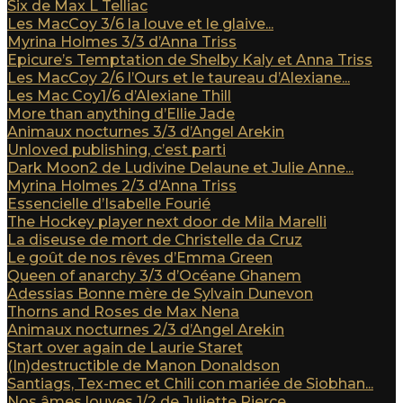
Six de Max L Telliac
Les MacCoy 3/6 la louve et le glaive...
Myrina Holmes 3/3 d’Anna Triss
Epicure’s Temptation de Shelby Kaly et Anna Triss
Les MacCoy 2/6 l’Ours et le taureau d’Alexiane...
Les Mac Coy1/6 d’Alexiane Thill
More than anything d’Ellie Jade
Animaux nocturnes 3/3 d’Angel Arekin
Unloved publishing, c’est parti
Dark Moon2 de Ludivine Delaune et Julie Anne...
Myrina Holmes 2/3 d’Anna Triss
Essencielle d’Isabelle Fourié
The Hockey player next door de Mila Marelli
La diseuse de mort de Christelle da Cruz
Le goût de nos rêves d’Emma Green
Queen of anarchy 3/3 d’Océane Ghanem
Adessias Bonne mère de Sylvain Dunevon
Thorns and Roses de Max Nena
Animaux nocturnes 2/3 d’Angel Arekin
Start over again de Laurie Staret
(In)destructible de Manon Donaldson
Santiags, Tex-mec et Chili con mariée de Siobhan...
Nos âmes louves 1/2 de Juliette Pierce