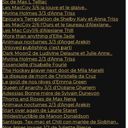
Six de Max L Telliac
Les MacCoy 3/6 la louve et le glaive...
Myrina Holmes 3/3 d’Anna Triss
Epicure’s Temptation de Shelby Kaly et Anna Triss
Les MacCoy 2/6 l’Ours et le taureau d’Alexiane...
Les Mac Coy1/6 d’Alexiane Thill
More than anything d’Ellie Jade
Animaux nocturnes 3/3 d’Angel Arekin
Unloved publishing, c’est parti
Dark Moon2 de Ludivine Delaune et Julie Anne...
Myrina Holmes 2/3 d’Anna Triss
Essencielle d’Isabelle Fourié
The Hockey player next door de Mila Marelli
La diseuse de mort de Christelle da Cruz
Le goût de nos rêves d’Emma Green
Queen of anarchy 3/3 d’Océane Ghanem
Adessias Bonne mère de Sylvain Dunevon
Thorns and Roses de Max Nena
Animaux nocturnes 2/3 d’Angel Arekin
Start over again de Laurie Staret
(In)destructible de Manon Donaldson
Santiags, Tex-mec et Chili con mariée de Siobhan...
Nos âmes louves 1/2 de Juliette Pierce