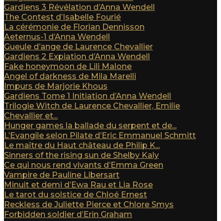
Gardiens 3 Révélation d’Anna Wendell
The Contest d’Isabelle Fourié
La cérémonie de Florian Dennisson
Aeternus-1 d’Anna Wendell
Gueule d’ange de Laurence Chevallier
Gardiens 2 Expiation d’Anna Wendell
Fake honeymoon de Lili Malone
Angel of darkness de Mila Marelli
Impurs de Marjorie Khous
Gardiens Tome 1 Initiation d’Anna Wendell
Trilogie Witch de Laurence Chevallier, Emilie
Chevallier et...
Hunger games la ballade du serpent et de...
L’Evangile selon Pilate d’Eric Emmanuel Schmitt
Le maître du Haut château de Philip K...
Sinners of the rising sun de Shelby Kaly
Ce qui nous rend vivants d’Emma Green
Vampire de Pauline Libersart
Minuit et demi d’Ewa Rau et Lia Rose
Le tarot du solstice de Chloé Ernest
Reckless de Juliette Pierce et Chlore Smys
Forbidden soldier d’Erin Graham