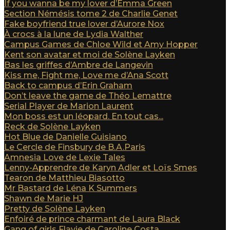
If you wanna be my lover d’Emma Green
Section Némésis tome 2 de Charlie Genet
Fake boyfriend true lover d’Aurore Nox
À crocs à la lune de Lydia Walther
Campus Games de Chloe Wild et Amy Hopper
Kent son avatar et moi de Solène Layken
Bas les griffes d’Ambre de Langevin
Kiss me, Fight me, Love me d’Ana Scott
Back to campus d’Erin Graham
Don’t leave the game de Théo Lemattre
Serial Player de Marion Laurent
Mon boss est un léopard. En tout cas...
Reck de Solène Layken
Hot Blue de Danielle Guisiano
Le Cercle de Finsbury de B.A.Paris
Amnesia Love de Lexie Tales
Lenny-Apprendre de Karyn Adler et Loïs Smes
Tearon de Matthieu Biasotto
Mr Bastard de Léna K Summers
Shawn de Marie HJ
Pretty de Solène Layken
Enfoiré de prince charmant de Laura Black
Gang of girls Flavie de Caroline Costa