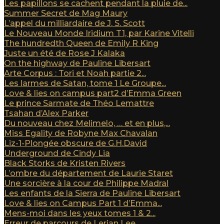
Les papillons se cachent pendant la pluie de...
Summer Secret de Mag Maury
L’appel du milliardaire de J. S. Scott
Le Nouveau Monde Iridium T1, par Karine Vitelli
The hundredth Queen de Emily R King
Juste un été de Rose J Kalaka
On the highway de Pauline Libersart
Arte Corpus : Tori et Noah partie 2...
Les larmes de Satan, tome 1 Le Groupe...
Love & lies on campus part2 d’Emma Green
Le prince Sarmate de Théo Lemattre
Tsahan d’Alex Parker
Du nouveau chez Melimelo, … et en plus,...
Miss Egality de Robyne Max Chavalan
Liz-1-Plongée obscure de G.H.David
Underground de Cindy Lia
Black Storks de Kristen Rivers
L’ombre du département de Laurie Staret
Une sorcière à la cour de Philippe Madral
Les enfants de la Sierra de Pauline Libersart
Love & lies on Campus Part 1 d’Emma...
Mens-moi dans les yeux tomes 1 & 2...
Erreur de parcours de Lerian Lee