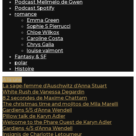
Podcast Melimelo de Gwen
Podcast Spotify
romance
Emma Green
Sophie S Pierrucci
Chloe Wilkox
Caroline Costa
Chrys Galia
louise valmont
Fantasy & SF
polar
Histoire
A la une
La sage-femme d’Auschwitz d’Anna Stuart
White Rush de Vanessa Degardin
8.2 secondes de Maxime Chattam
The christmas time and mojitos de Mila Marelli
Gardiens 5/5 d’Anna Wendell
Pillow talk de Karyn Adler
Welcome to the Phare Ouest de Karyn Adler
Gardiens 4/5 d’Anna Wendell
Insignis de Charlotte Letourneur