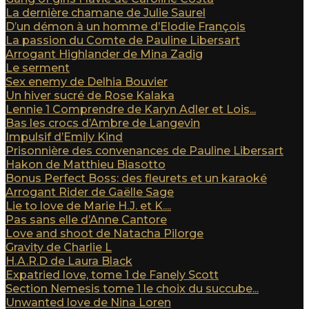
La dernière chamane de Julie Saurel
D’un démon à un homme d’Elodie François
La passion du Comte de Pauline Libersart
Arrogant Highlander de Mina Zadig
Le serment
Sex enemy de Delhia Bouvier
Un hiver sucré de Rose Kalaka
Lennie 1 Comprendre de Karyn Adler et Lois...
Bas les crocs d’Ambre de Langevin
Impulsif d’Emily Kind
Prisonnière des convenances de Pauline Libersart
Hakon de Matthieu Biasotto
Bonus Perfect Boss: des fleurets et un karaoké
Arrogant Rider de Gaëlle Sage
Lie to love de Marie H.J. et K....
Pas sans elle d’Anne Cantore
Love and shoot de Natacha Pilorge
Gravity de Charlie L
H.A.R.D de Laura Black
Expatried love, tome 1 de Fanely Scott
Section Nemesis tome 1 le choix du succube...
Unwanted love de Nina Loren