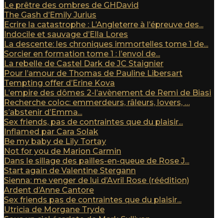
Le prêtre des ombres de GHDavid
The Gash d’Emily Jurius
Ecrire la catastrophe : L’Angleterre à l’épreuve des...
Indocile et sauvage d’Ella Lores
La descente: les chroniques immortelles tome 1 de...
Sorcier en formation tome 1 : l’envol de...
La rebelle de Castel Dark de JC Staignier
Pour l’amour de Thomas de Pauline Libersart
Tempting offer d’Erine Kova
L’empire des dômes 2-l’avènement de Remi de Biasi
Recherche coloc: emmerdeurs, râleurs, lovers, …
s’abstenir d’Emma...
Sex friends, pas de contraintes que du plaisir...
Inflamed par Cara Solak
Be my baby de Lily Tortay
Not for you de Marion Carmin
Dans le sillage des pailles-en-queue de Rose J...
Start again de Valentine Stergann
Sienna: me venger de lui d’Avril Rose (réédition)
Ardent d’Anne Cantore
Sex friends pas de contraintes que du plaisir...
Utricia de Morgane Tryde