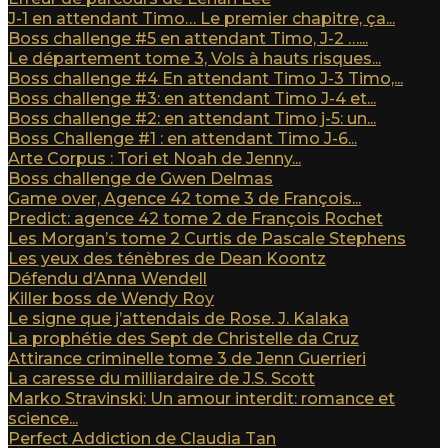
J-1 en attendant Timo… Le premier chapitre, ça...
Boss challenge #5 en attendant Timo, J-2 …...
Le département tome 3, Vols à hauts risques...
Boss challenge #4 En attendant Timo J-3 Timo,...
Boss challenge #3: en attendant Timo J-4 et...
Boss challenge #2: en attendant Timo j-5: un...
Boss Challenge #1 : en attendant Timo J-6...
Arte Corpus : Tori et Noah de Jenny...
Boss challenge de Gwen Delmas
Game over, Agence 42 tome 3 de François...
Predict: agence 42 tome 2 de François Rochet
Les Morgan’s tome 2 Curtis de Pascale Stephens
Les yeux des ténèbres de Dean Koontz
Défendu d’Anna Wendell
Killer boss de Wendy Roy
Le signe que j’attendais de Rose. J. Kalaka
La prophétie des Sept de Christelle da Cruz
Attirance criminelle tome 3 de Jenn Guerrieri
La caresse du milliardaire de J.S. Scott
Marko Stravinski: Un amour interdit: romance et
science...
Perfect Addiction de Claudia Tan