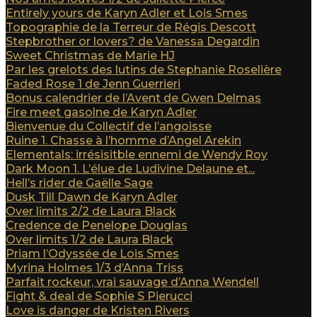
Entirely yours de Karyn Adler et Lois Smes
Topographie de la Terreur de Régis Descott
Stepbrother or lovers? de Vanessa Degardin
Sweet Christmas de Marie HJ
Par les grelots des lutins de Stephanie Roselière
Faded Rose 1 de Jenn Guerrieri
Bonus calendrier de l’Avent de Gwen Delmas
Fire meet gasolne de Karyn Adler
Bienvenue du Collectif de l’angoisse
Ruine 1. Chasse à l’homme d’Angel Arekin
Elementals: irrésisitble ennemi de Wendy Roy
Dark Moon 1. L’élue de Ludivine Delaune et...
Hell’s rider de Gaëlle Sage
Dusk Till Dawn de Karyn Adler
Over limits 2/2 de Laura Black
Credence de Penelope Douglas
Over limits 1/2 de Laura Black
Priam l’Odyssée de Lois Smes
Myrina Holmes 1/3 d’Anna Triss
Parfait rockeur, vrai sauvage d’Anna Wendell
Fight & deal de Sophie S Pierucci
Love is danger de Kristen Rivers