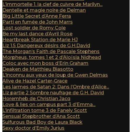
L’immortelle 1. la clef de cuivre de Marilyn...
Dentelle et magie noire de Delman
Big Little Secret d’Anne Ferra
Parti en fumée de John Marrs
Lost soldier de Romy Cole
Be my last dance d’Avril Rose
Heartbreak Station de Marie HJ
Liz 1.5 Dangereux désirs de G.H.David
The Morgan’s Faith de Pascale Stephens
Morpheus, tomes 1 et 2 d’Aloïsia Nidhead
Coloc avec mon boss d’Erin Graham
Deaken de Matthieu Biasotto
L’inconnu aux yeux de loup de Gwen Delmas
Alive de Hazel Carter-Grace
Les larmes de Satan 2: Dans l’Ombre d’Alice...
Liz partie 2 Sombre naufrage de G.H. David
Horemheb de Christian Jacq
Love & lies on campus part 3 d’Emma...
L’infiltration tome 3 de Fanely Scott
Sensual Stepbrother d’Ana Scott
Sulfurous Bad Boy de Laura Black
Sexy doctor d’Emily Jurius