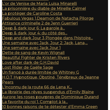
L’or de Venise de Maria Luisa Minarelli
La prisonnière du diable de Mireille Calmel
La protéger de Caroline Costa
Fabulous Vegas 1.Deamon de Natacha Pilorge
Attirance criminelle 2 de Jenn Guerrieri
Deep & dark jour 6: La parole à...
Deep & dark, jour 4: du côté des...
Deep and dark Jour 3 Plongée dans l’histoire...
Une semaine avec Jack, Jour 2: Jack, Lana,...
Une semaine avec Jack Jour 1
Dette de sang de Kevin Wignall
Beautiful Fighter de Kristen Rivers
Love after dark de G.H.David
Lost Rider de Gaëlle Sage
Un fiancé à durée limitée de Whitney G
H.O.T Hypnotique, Obstiné, Ténébreux de Jeanne
Pears
L’inconnu de la route 66 de Lena K...
La librairie des rêves suspendus d’Emily Blaine
Aurore: les roses pourpres de Dominique Durand
La favorite du roi 1. Complot à la...
10 bonnes raisons de te détester d’Emma Green