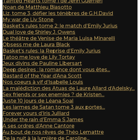
Tainted Hearts tome 1 de Jenn Guerrieri
Noan de Matthieu Biasotto
Liz, tome 3, défier les ténèbres de G.H.David
My war de Liv Stone
Basket’s rules tome 2: le match d’Emily Jurius
Dual love de Shirley J. Owens
Le théâtre de Venise de Maria Luisa Minarelli
Obsess me de Laura Black
Basket’s rules: la Reprise d’Emily Jurius
Tatoo me love de Lily Tortay
Jeux divins de Pauline Libersart
Deep desires : la romance dont vous êtes...
Bastard of the Year d’Ana Scott
Nos coeurs à vif d’Isabelle Louis
La malédiction des Atuas de Laure Allard d’Adelsky...
Sex friends or sex enemies ? de Kristen...
Juste 10 jours de Léana Soal
Les larmes de Satan tome 3 aux portes...
Forever yours d’Iris Julliard
Under the rain d’Emma S James
A ses ordres d’Anne Cantore
Au bout de nos rêves de Théo Lemattre
De la nuit à la lumière de Caroline...