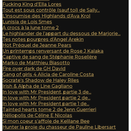
Fucking King d’Ella Lores
Tout est sous contrôle (sauf toi) de Sally...
L’insoumise des Highlands d’Ava Krol
Lunisia de Lois Smes
A crocs à la lune tome 2
Le highlander de l’appart du dessous de Marjorie...
Tes notes pourpres d’Angel Arekin
Hot Préquel de Jeanne Pears
Un printemps renversant de Rose J Kalaka
Captive de sang de Stéphanie Roselière
Marko de Matthieu Biasotto
Fire over dark de GH David
Gang of girls 4 Alicia de Caroline Costa
Socrate’s Shadow de Haley Riles
Irish & Alpha de Line Gagliano
In love with Mr President, partie 3 de...
In love with Mr President partie 2 de...
In love with Mr President partie 1 de...
Tainted hearts tome 2 de Jenn Guerrieri
Héliopolis de Céline E Nicolas
Si mon coeur s’affole de Kelilane Bee
Hunter la proie du chasseur de Pauline Libersart