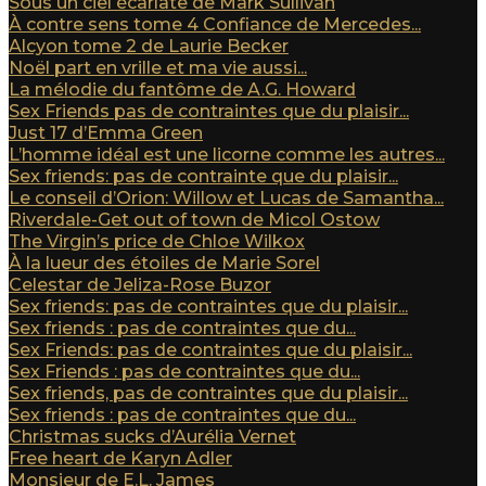
Sous un ciel écarlate de Mark Sullivan
À contre sens tome 4 Confiance de Mercedes...
Alcyon tome 2 de Laurie Becker
Noël part en vrille et ma vie aussi...
La mélodie du fantôme de A.G. Howard
Sex Friends pas de contraintes que du plaisir...
Just 17 d’Emma Green
L’homme idéal est une licorne comme les autres...
Sex friends: pas de contrainte que du plaisir...
Le conseil d’Orion: Willow et Lucas de Samantha...
Riverdale-Get out of town de Micol Ostow
The Virgin’s price de Chloe Wilkox
À la lueur des étoiles de Marie Sorel
Celestar de Jeliza-Rose Buzor
Sex friends: pas de contraintes que du plaisir...
Sex friends : pas de contraintes que du...
Sex Friends: pas de contraintes que du plaisir...
Sex Friends : pas de contraintes que du...
Sex friends, pas de contraintes que du plaisir...
Sex friends : pas de contraintes que du...
Christmas sucks d’Aurélia Vernet
Free heart de Karyn Adler
Monsieur de E.L. James