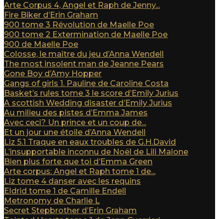
Arte Corpus 4, Angel et Raph de Jenny...
Fire Biker d’Erin Graham
900 tome 3 Révolution de Maelle Poe
900 tome 2 Extermination de Maelle Poe
900 de Maelle Poe
Colosse, le maître du jeu d’Anna Wendell
The most insolent man de Jeanne Pears
Gone Boy d’Amy Hopper
Gangs of girls 1. Pauline de Caroline Costa
Basket’s rules tome 3 le score d’Emily Jurius
A scottish Wedding disaster d’Emily Jurius
Au milieu des pistes d’Emma James
Avec ceci? Un prince et un coup de...
Et un jour une étoile d’Anna Wendell
Liz 5.1 Traque en eaux troubles de G.H.David
L’insupportable inconnu de Noël de Lili Malone
Bien plus forte que toi d’Emma Green
Arte corpus: Angel et Raph tome 1 de...
Liz tome 4 danser avec les requins
Eldrid tome 1 de Camille Endell
Metronomy de Charlie L
Secret Stepbrother d’Erin Graham