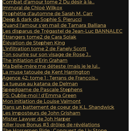
Combat d’amour tome 2 Du désir à la...
Immoral de Chloé Wilkox
Prophétie d’automne de Sarah M. Carr
Deep & dark de Sophie S. Pierucci
Quand l’amour s’en mail de Tamara Balliana
Les disparus de Trégastel de Jean-Luc BANNALEC
Étrangers tome2 de Cara Solak
Élévation de Stephen King
L’infiltration tome 2 de Fanely Scott
Ton sourire sur son visage de Rose J...
The initiation d’Erin Graham
Ma belle-mère me déteste (mais je le lui...
La muse tatouée de Kent Harrington
Agence 42: tome 1 : Terrans de François...
La tueuse au katana de Delman
Speedgame de Pascale Stephens
PS: Oublie-moi ! d’Emma Green
Mon initiation de Louise Valmont
Dans un battement de coeur de K.L. Shandwick
Les imposteurs de John Grisham
Mister Lawyer de Joh Harper
Killer love Bonus #3 drôles de révélations
The Horsemen Ride : Conquest de Liv Stone