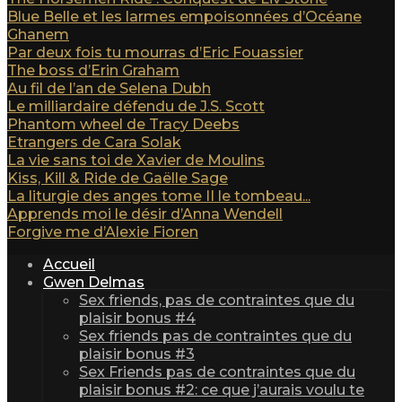
Blue Belle et les larmes empoisonnées d’Océane
Ghanem
Par deux fois tu mourras d’Eric Fouassier
The boss d’Erin Graham
Au fil de l’an de Selena Dubh
Le milliardaire défendu de J.S. Scott
Phantom wheel de Tracy Deebs
Etrangers de Cara Solak
La vie sans toi de Xavier de Moulins
Kiss, Kill & Ride de Gaëlle Sage
La liturgie des anges tome II le tombeau...
Apprends moi le désir d’Anna Wendell
Forgive me d’Alexie Fioren
Accueil
Gwen Delmas
Sex friends, pas de contraintes que du
plaisir bonus #4
Sex friends pas de contraintes que du
plaisir bonus #3
Sex Friends pas de contraintes que du
plaisir bonus #2: ce que j’aurais voulu te