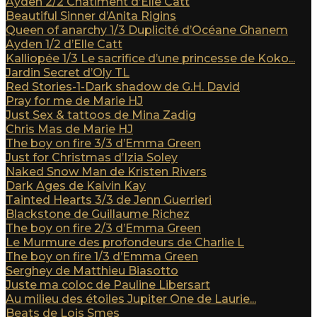
Ayden 2/2 Châtiment d’Elle Catt
Beautiful Sinner d’Anita Rigins
Queen of anarchy 1/3 Duplicité d’Océane Ghanem
Ayden 1/2 d’Elle Catt
Kalliopée 1/3 Le sacrifice d’une princesse de Koko...
Jardin Secret d’Oly TL
Red Stories-1-Dark shadow de G.H. David
Pray for me de Marie HJ
Just Sex & tattoos de Mina Zadig
Chris Mas de Marie HJ
The boy on fire 3/3 d’Emma Green
Just for Christmas d’Izia Soley
Naked Snow Man de Kristen Rivers
Dark Ages de Kalvin Kay
Tainted Hearts 3/3 de Jenn Guerrieri
Blackstone de Guillaume Richez
The boy on fire 2/3 d’Emma Green
Le Murmure des profondeurs de Charlie L
The boy on fire 1/3 d’Emma Green
Serghey de Matthieu Biasotto
Juste ma coloc de Pauline Libersart
Au milieu des étoiles Jupiter One de Laurie...
Beats de Lois Smes