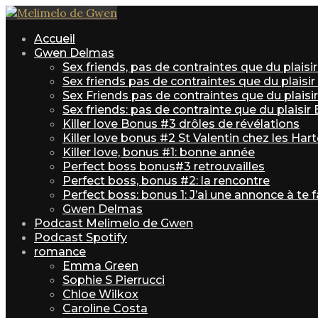
Accueil
Gwen Delmas
Sex friends, pas de contraintes que du plais
Sex friends pas de contraintes que du plaisi
Sex Friends pas de contraintes que du plaisir 
Sex friends: pas de contrainte que du plaisir
Killer love Bonus #3 drôles de révélations
Killer love bonus #2 St Valentin chez les Har
Killer love, bonus #1: bonne année
Perfect boss bonus#3 retrouvailles
Perfect boss, bonus #2: la rencontre
Perfect boss: bonus 1: J’ai une annonce à te f
Gwen Delmas
Podcast Melimelo de Gwen
Podcast Spotify
romance
Emma Green
Sophie S Pierrucci
Chloe Wilkox
Caroline Costa