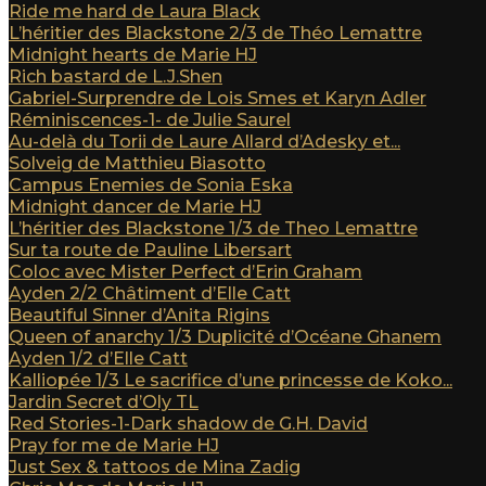
Ride me hard de Laura Black
L’héritier des Blackstone 2/3 de Théo Lemattre
Midnight hearts de Marie HJ
Rich bastard de L.J.Shen
Gabriel-Surprendre de Lois Smes et Karyn Adler
Réminiscences-1- de Julie Saurel
Au-delà du Torii de Laure Allard d’Adesky et...
Solveig de Matthieu Biasotto
Campus Enemies de Sonia Eska
Midnight dancer de Marie HJ
L’héritier des Blackstone 1/3 de Theo Lemattre
Sur ta route de Pauline Libersart
Coloc avec Mister Perfect d’Erin Graham
Ayden 2/2 Châtiment d’Elle Catt
Beautiful Sinner d’Anita Rigins
Queen of anarchy 1/3 Duplicité d’Océane Ghanem
Ayden 1/2 d’Elle Catt
Kalliopée 1/3 Le sacrifice d’une princesse de Koko...
Jardin Secret d’Oly TL
Red Stories-1-Dark shadow de G.H. David
Pray for me de Marie HJ
Just Sex & tattoos de Mina Zadig