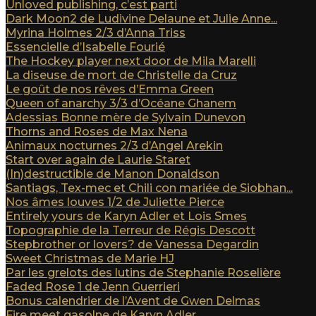
Unloved publishing, c’est parti
Dark Moon2 de Ludivine Delaune et Julie Anne...
Myrina Holmes 2/3 d’Anna Triss
Essencielle d’Isabelle Fourié
The Hockey player next door de Mila Marelli
La diseuse de mort de Christelle da Cruz
Le goût de nos rêves d’Emma Green
Queen of anarchy 3/3 d’Océane Ghanem
Adessias Bonne mère de Sylvain Dunevon
Thorns and Roses de Max Nena
Animaux nocturnes 2/3 d’Angel Arekin
Start over again de Laurie Staret
(In)destructible de Manon Donaldson
Santiags, Tex-mec et Chili con mariée de Siobhan...
Nos âmes louves 1/2 de Juliette Pierce
Entirely yours de Karyn Adler et Lois Smes
Topographie de la Terreur de Régis Descott
Stepbrother or lovers? de Vanessa Degardin
Sweet Christmas de Marie HJ
Par les grelots des lutins de Stephanie Roselière
Faded Rose 1 de Jenn Guerrieri
Bonus calendrier de l’Avent de Gwen Delmas
Fire meet gasolne de Karyn Adler