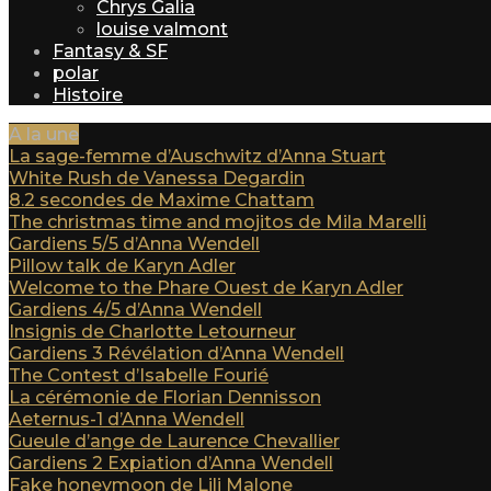
Chrys Galia
louise valmont
Fantasy & SF
polar
Histoire
A la une
La sage-femme d’Auschwitz d’Anna Stuart
White Rush de Vanessa Degardin
8.2 secondes de Maxime Chattam
The christmas time and mojitos de Mila Marelli
Gardiens 5/5 d’Anna Wendell
Pillow talk de Karyn Adler
Welcome to the Phare Ouest de Karyn Adler
Gardiens 4/5 d’Anna Wendell
Insignis de Charlotte Letourneur
Gardiens 3 Révélation d’Anna Wendell
The Contest d’Isabelle Fourié
La cérémonie de Florian Dennisson
Aeternus-1 d’Anna Wendell
Gueule d’ange de Laurence Chevallier
Gardiens 2 Expiation d’Anna Wendell
Fake honeymoon de Lili Malone