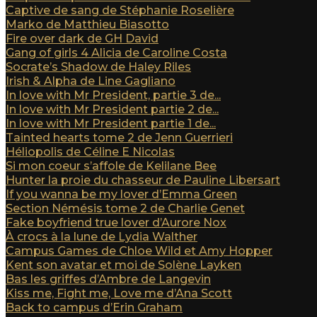
Captive de sang de Stéphanie Roselière
Marko de Matthieu Biasotto
Fire over dark de GH David
Gang of girls 4 Alicia de Caroline Costa
Socrate’s Shadow de Haley Riles
Irish & Alpha de Line Gagliano
In love with Mr President, partie 3 de...
In love with Mr President partie 2 de...
In love with Mr President partie 1 de...
Tainted hearts tome 2 de Jenn Guerrieri
Héliopolis de Céline E Nicolas
Si mon coeur s’affole de Kelilane Bee
Hunter la proie du chasseur de Pauline Libersart
If you wanna be my lover d’Emma Green
Section Némésis tome 2 de Charlie Genet
Fake boyfriend true lover d’Aurore Nox
À crocs à la lune de Lydia Walther
Campus Games de Chloe Wild et Amy Hopper
Kent son avatar et moi de Solène Layken
Bas les griffes d’Ambre de Langevin
Kiss me, Fight me, Love me d’Ana Scott
Back to campus d’Erin Graham