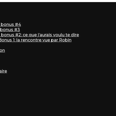
ir bonus #4
r bonus #3
bonus #2: ce que j’aurais voulu te dire
 Bonus 1: la rencontre vue par Robin
ton
aire