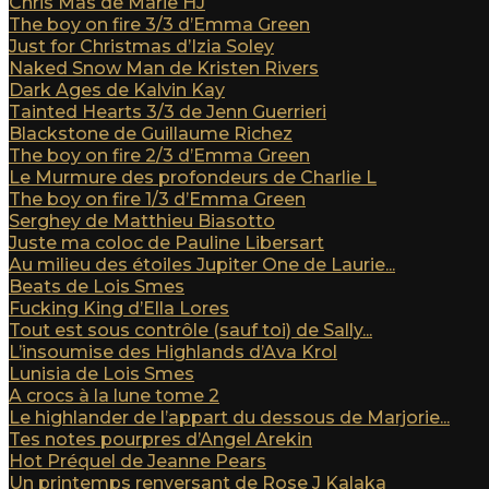
Chris Mas de Marie HJ
The boy on fire 3/3 d’Emma Green
Just for Christmas d’Izia Soley
Naked Snow Man de Kristen Rivers
Dark Ages de Kalvin Kay
Tainted Hearts 3/3 de Jenn Guerrieri
Blackstone de Guillaume Richez
The boy on fire 2/3 d’Emma Green
Le Murmure des profondeurs de Charlie L
The boy on fire 1/3 d’Emma Green
Serghey de Matthieu Biasotto
Juste ma coloc de Pauline Libersart
Au milieu des étoiles Jupiter One de Laurie...
Beats de Lois Smes
Fucking King d’Ella Lores
Tout est sous contrôle (sauf toi) de Sally...
L’insoumise des Highlands d’Ava Krol
Lunisia de Lois Smes
A crocs à la lune tome 2
Le highlander de l’appart du dessous de Marjorie...
Tes notes pourpres d’Angel Arekin
Hot Préquel de Jeanne Pears
Un printemps renversant de Rose J Kalaka