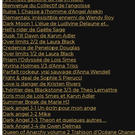
Bienvenue du Collectif de l’angoisse
Ruine 1. Chasse à l’homme d’Angel Arekin
Elementals: irrésisitble ennemi de Wendy Roy
Dark Moon 1. L’élue de Ludivine Delaune et...
Hell’s rider de Gaëlle Sage
Dusk Till Dawn de Karyn Adler
Over limits 2/2 de Laura Black
Credence de Penelope Douglas
Over limits 1/2 de Laura Black
Priam l’Odyssée de Lois Smes
Myrina Holmes 1/3 d’Anna Triss
Parfait rockeur, vrai sauvage d’Anna Wendell
Fight & deal de Sophie S Pierucci
Love is danger de Kristen Rivers
L’héritier des Blackstone 3/3 de Theo Lemattre
Ecris moi de Lois Smes et Karyn Adler
Summer Break de Marie HJ
Dark angel J-1 Un écrin pour mon ange
Dark angel J-2 Mike
Dark Angel J-3 Theon et quelques autres …
Dark Angel J-4 de Gwen Delmas
Queen of Anarchy volume 2 Trahison d’Océane Ghan