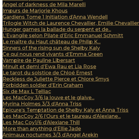
Angel of darkness de Mila Marelli
Impurs de Marjorie Khous
Gardiens Tome 1 Initiation d’Anna Wendell
Trilogie Witch de Laurence Chevallier, Emilie Chevallier e
Hunger games la ballade du serpent et de...
L’Evangile selon Pilate d’Eric Emmanuel Schmitt
Le maître du Haut château de Philip K...
Sinners of the rising sun de Shelby Kaly
Ce qui nous rend vivants d’Emma Green
Vampire de Pauline Libersart
Minuit et demi d’Ewa Rau et Lia Rose
Le tarot du solstice de Chloé Ernest
Reckless de Juliette Pierce et Chlore Smys
Forbidden soldier d’Erin Graham
Six de Max L Telliac
Les MacCoy 3/6 la louve et le glaive...
Myrina Holmes 3/3 d’Anna Triss
Epicure’s Temptation de Shelby Kaly et Anna Triss
Les MacCoy 2/6 l’Ours et le taureau d’Alexiane...
Les Mac Coy1/6 d’Alexiane Thill
More than anything d’Ellie Jade
Animaux nocturnes 3/3 d’Angel Arekin