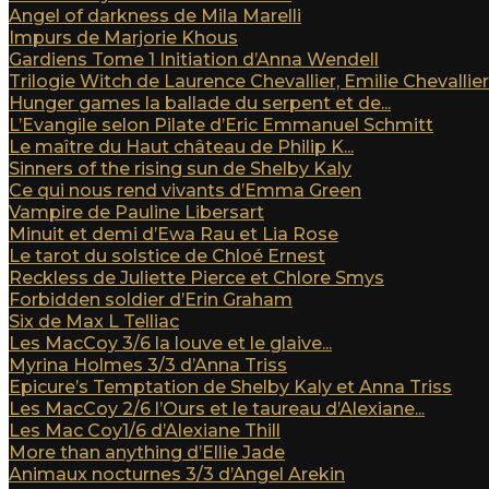
Angel of darkness de Mila Marelli
Impurs de Marjorie Khous
Gardiens Tome 1 Initiation d’Anna Wendell
Trilogie Witch de Laurence Chevallier, Emilie Chevallier e
Hunger games la ballade du serpent et de...
L’Evangile selon Pilate d’Eric Emmanuel Schmitt
Le maître du Haut château de Philip K...
Sinners of the rising sun de Shelby Kaly
Ce qui nous rend vivants d’Emma Green
Vampire de Pauline Libersart
Minuit et demi d’Ewa Rau et Lia Rose
Le tarot du solstice de Chloé Ernest
Reckless de Juliette Pierce et Chlore Smys
Forbidden soldier d’Erin Graham
Six de Max L Telliac
Les MacCoy 3/6 la louve et le glaive...
Myrina Holmes 3/3 d’Anna Triss
Epicure’s Temptation de Shelby Kaly et Anna Triss
Les MacCoy 2/6 l’Ours et le taureau d’Alexiane...
Les Mac Coy1/6 d’Alexiane Thill
More than anything d’Ellie Jade
Animaux nocturnes 3/3 d’Angel Arekin