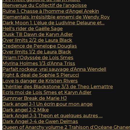
Bienvenue du Collectif de l’angoisse
Ruine 1. Chasse à l’homme d’Angel Arekin
Elementals: irrésisitble ennemi de Wendy Roy
Dark Moon 1. L’élue de Ludivine Delaune et...
Hell’s rider de Gaëlle Sage
Dusk Till Dawn de Karyn Adler
Over limits 2/2 de Laura Black
Credence de Penelope Douglas
Over limits 1/2 de Laura Black
Priam l’Odyssée de Lois Smes
Myrina Holmes 1/3 d’Anna Triss
Parfait rockeur, vrai sauvage d’Anna Wendell
Fight & deal de Sophie S Pierucci
Love is danger de Kristen Rivers
L’héritier des Blackstone 3/3 de Theo Lemattre
Ecris moi de Lois Smes et Karyn Adler
Summer Break de Marie HJ
Dark angel J-1 Un écrin pour mon ange
Dark angel J-2 Mike
Dark Angel J-3 Theon et quelques autres …
Dark Angel J-4 de Gwen Delmas
Queen of Anarchy volume 2 Trahison d’Océane Ghan