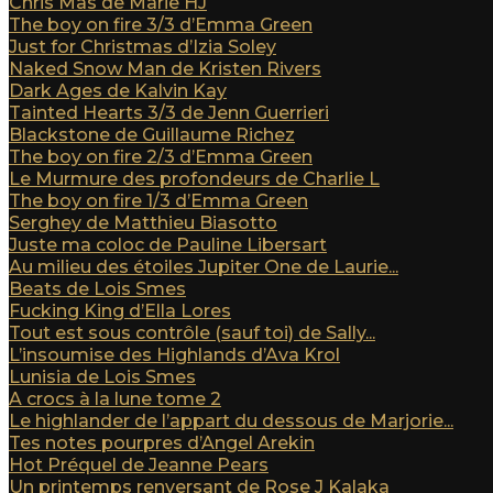
Chris Mas de Marie HJ
The boy on fire 3/3 d’Emma Green
Just for Christmas d’Izia Soley
Naked Snow Man de Kristen Rivers
Dark Ages de Kalvin Kay
Tainted Hearts 3/3 de Jenn Guerrieri
Blackstone de Guillaume Richez
The boy on fire 2/3 d’Emma Green
Le Murmure des profondeurs de Charlie L
The boy on fire 1/3 d’Emma Green
Serghey de Matthieu Biasotto
Juste ma coloc de Pauline Libersart
Au milieu des étoiles Jupiter One de Laurie...
Beats de Lois Smes
Fucking King d’Ella Lores
Tout est sous contrôle (sauf toi) de Sally...
L’insoumise des Highlands d’Ava Krol
Lunisia de Lois Smes
A crocs à la lune tome 2
Le highlander de l’appart du dessous de Marjorie...
Tes notes pourpres d’Angel Arekin
Hot Préquel de Jeanne Pears
Un printemps renversant de Rose J Kalaka