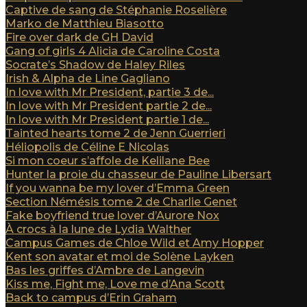
Captive de sang de Stéphanie Roselière
Marko de Matthieu Biasotto
Fire over dark de GH David
Gang of girls 4 Alicia de Caroline Costa
Socrate’s Shadow de Haley Riles
Irish & Alpha de Line Gagliano
In love with Mr President, partie 3 de...
In love with Mr President partie 2 de...
In love with Mr President partie 1 de...
Tainted hearts tome 2 de Jenn Guerrieri
Héliopolis de Céline E Nicolas
Si mon coeur s’affole de Kelilane Bee
Hunter la proie du chasseur de Pauline Libersart
If you wanna be my lover d’Emma Green
Section Némésis tome 2 de Charlie Genet
Fake boyfriend true lover d’Aurore Nox
À crocs à la lune de Lydia Walther
Campus Games de Chloe Wild et Amy Hopper
Kent son avatar et moi de Solène Layken
Bas les griffes d’Ambre de Langevin
Kiss me, Fight me, Love me d’Ana Scott
Back to campus d’Erin Graham