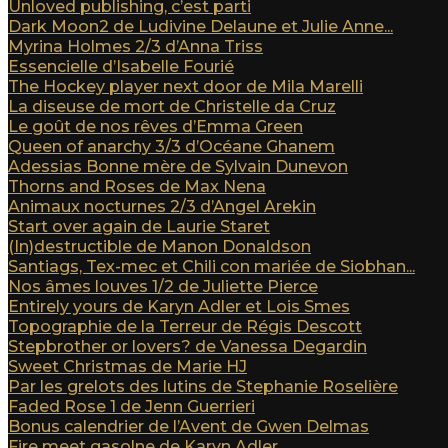
Unloved publishing, c’est parti
Dark Moon2 de Ludivine Delaune et Julie Anne...
Myrina Holmes 2/3 d’Anna Triss
Essencielle d’Isabelle Fourié
The Hockey player next door de Mila Marelli
La diseuse de mort de Christelle da Cruz
Le goût de nos rêves d’Emma Green
Queen of anarchy 3/3 d’Océane Ghanem
Adessias Bonne mère de Sylvain Dunevon
Thorns and Roses de Max Nena
Animaux nocturnes 2/3 d’Angel Arekin
Start over again de Laurie Staret
(In)destructible de Manon Donaldson
Santiags, Tex-mec et Chili con mariée de Siobhan...
Nos âmes louves 1/2 de Juliette Pierce
Entirely yours de Karyn Adler et Lois Smes
Topographie de la Terreur de Régis Descott
Stepbrother or lovers? de Vanessa Degardin
Sweet Christmas de Marie HJ
Par les grelots des lutins de Stephanie Roselière
Faded Rose 1 de Jenn Guerrieri
Bonus calendrier de l’Avent de Gwen Delmas
Fire meet gasolne de Karyn Adler