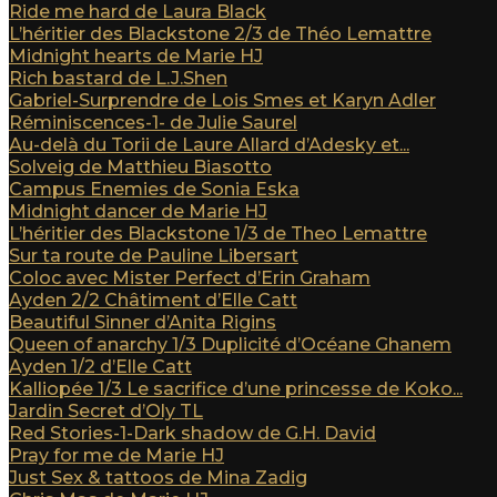
Ride me hard de Laura Black
L’héritier des Blackstone 2/3 de Théo Lemattre
Midnight hearts de Marie HJ
Rich bastard de L.J.Shen
Gabriel-Surprendre de Lois Smes et Karyn Adler
Réminiscences-1- de Julie Saurel
Au-delà du Torii de Laure Allard d’Adesky et...
Solveig de Matthieu Biasotto
Campus Enemies de Sonia Eska
Midnight dancer de Marie HJ
L’héritier des Blackstone 1/3 de Theo Lemattre
Sur ta route de Pauline Libersart
Coloc avec Mister Perfect d’Erin Graham
Ayden 2/2 Châtiment d’Elle Catt
Beautiful Sinner d’Anita Rigins
Queen of anarchy 1/3 Duplicité d’Océane Ghanem
Ayden 1/2 d’Elle Catt
Kalliopée 1/3 Le sacrifice d’une princesse de Koko...
Jardin Secret d’Oly TL
Red Stories-1-Dark shadow de G.H. David
Pray for me de Marie HJ
Just Sex & tattoos de Mina Zadig