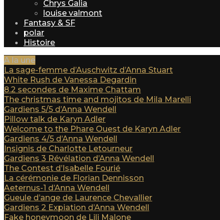
Chrys Galia
louise valmont
Fantasy & SF
polar
Histoire
A la une
La sage-femme d’Auschwitz d’Anna Stuart
White Rush de Vanessa Degardin
8.2 secondes de Maxime Chattam
The christmas time and mojitos de Mila Marelli
Gardiens 5/5 d’Anna Wendell
Pillow talk de Karyn Adler
Welcome to the Phare Ouest de Karyn Adler
Gardiens 4/5 d’Anna Wendell
Insignis de Charlotte Letourneur
Gardiens 3 Révélation d’Anna Wendell
The Contest d’Isabelle Fourié
La cérémonie de Florian Dennisson
Aeternus-1 d’Anna Wendell
Gueule d’ange de Laurence Chevallier
Gardiens 2 Expiation d’Anna Wendell
Fake honeymoon de Lili Malone