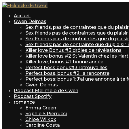
Accueil
Gwen Delmas
Sex friends, pas de contraintes que du plais
Sex friends pas de contraintes que du plaisi
Sex Friends pas de contraintes que du plaisir 
Sex friends: pas de contrainte que du plaisir
Killer love Bonus #3 drôles de révélations
Killer love bonus #2 St Valentin chez les Har
Killer love, bonus #1: bonne année
Perfect boss bonus#3 retrouvailles
Perfect boss, bonus #2: la rencontre
Perfect boss: bonus 1: J’ai une annonce à te f
Gwen Delmas
Podcast Melimelo de Gwen
Podcast Spotify
romance
Emma Green
Sophie S Pierrucci
Chloe Wilkox
Caroline Costa