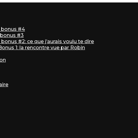
ir bonus #4
r bonus #3
bonus #2: ce que j’aurais voulu te dire
 Bonus 1: la rencontre vue par Robin
ton
aire