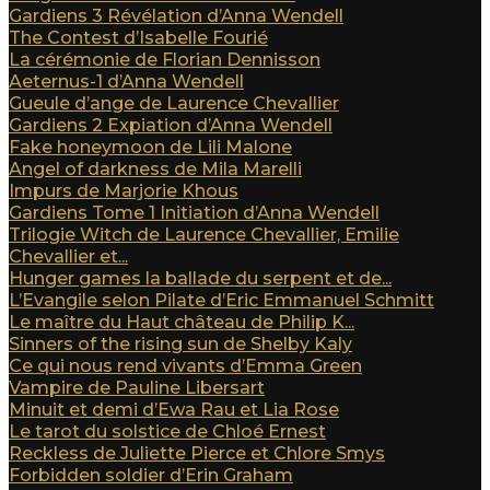
Gardiens 3 Révélation d’Anna Wendell
The Contest d’Isabelle Fourié
La cérémonie de Florian Dennisson
Aeternus-1 d’Anna Wendell
Gueule d’ange de Laurence Chevallier
Gardiens 2 Expiation d’Anna Wendell
Fake honeymoon de Lili Malone
Angel of darkness de Mila Marelli
Impurs de Marjorie Khous
Gardiens Tome 1 Initiation d’Anna Wendell
Trilogie Witch de Laurence Chevallier, Emilie
Chevallier et...
Hunger games la ballade du serpent et de...
L’Evangile selon Pilate d’Eric Emmanuel Schmitt
Le maître du Haut château de Philip K...
Sinners of the rising sun de Shelby Kaly
Ce qui nous rend vivants d’Emma Green
Vampire de Pauline Libersart
Minuit et demi d’Ewa Rau et Lia Rose
Le tarot du solstice de Chloé Ernest
Reckless de Juliette Pierce et Chlore Smys
Forbidden soldier d’Erin Graham