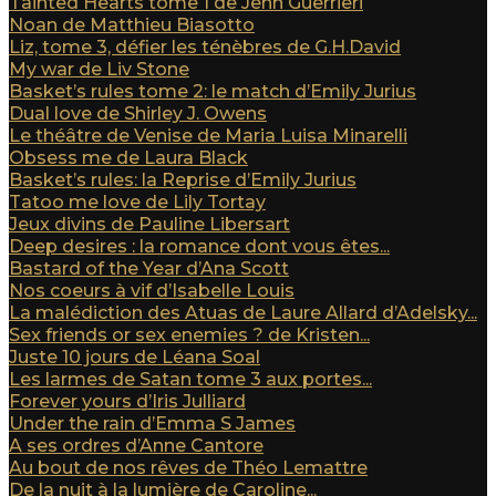
Tainted Hearts tome 1 de Jenn Guerrieri
Noan de Matthieu Biasotto
Liz, tome 3, défier les ténèbres de G.H.David
My war de Liv Stone
Basket’s rules tome 2: le match d’Emily Jurius
Dual love de Shirley J. Owens
Le théâtre de Venise de Maria Luisa Minarelli
Obsess me de Laura Black
Basket’s rules: la Reprise d’Emily Jurius
Tatoo me love de Lily Tortay
Jeux divins de Pauline Libersart
Deep desires : la romance dont vous êtes...
Bastard of the Year d’Ana Scott
Nos coeurs à vif d’Isabelle Louis
La malédiction des Atuas de Laure Allard d’Adelsky...
Sex friends or sex enemies ? de Kristen...
Juste 10 jours de Léana Soal
Les larmes de Satan tome 3 aux portes...
Forever yours d’Iris Julliard
Under the rain d’Emma S James
A ses ordres d’Anne Cantore
Au bout de nos rêves de Théo Lemattre
De la nuit à la lumière de Caroline...