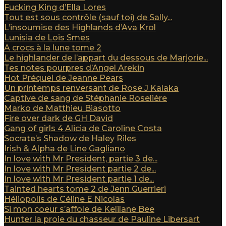
Fucking King d’Ella Lores
Tout est sous contrôle (sauf toi) de Sally...
L’insoumise des Highlands d’Ava Krol
Lunisia de Lois Smes
A crocs à la lune tome 2
Le highlander de l’appart du dessous de Marjorie...
Tes notes pourpres d’Angel Arekin
Hot Préquel de Jeanne Pears
Un printemps renversant de Rose J Kalaka
Captive de sang de Stéphanie Roselière
Marko de Matthieu Biasotto
Fire over dark de GH David
Gang of girls 4 Alicia de Caroline Costa
Socrate’s Shadow de Haley Riles
Irish & Alpha de Line Gagliano
In love with Mr President, partie 3 de...
In love with Mr President partie 2 de...
In love with Mr President partie 1 de...
Tainted hearts tome 2 de Jenn Guerrieri
Héliopolis de Céline E Nicolas
Si mon coeur s’affole de Kelilane Bee
Hunter la proie du chasseur de Pauline Libersart