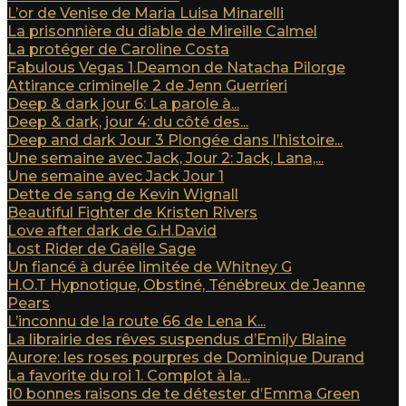
L’or de Venise de Maria Luisa Minarelli
La prisonnière du diable de Mireille Calmel
La protéger de Caroline Costa
Fabulous Vegas 1.Deamon de Natacha Pilorge
Attirance criminelle 2 de Jenn Guerrieri
Deep & dark jour 6: La parole à...
Deep & dark, jour 4: du côté des...
Deep and dark Jour 3 Plongée dans l’histoire...
Une semaine avec Jack, Jour 2: Jack, Lana,...
Une semaine avec Jack Jour 1
Dette de sang de Kevin Wignall
Beautiful Fighter de Kristen Rivers
Love after dark de G.H.David
Lost Rider de Gaëlle Sage
Un fiancé à durée limitée de Whitney G
H.O.T Hypnotique, Obstiné, Ténébreux de Jeanne
Pears
L’inconnu de la route 66 de Lena K...
La librairie des rêves suspendus d’Emily Blaine
Aurore: les roses pourpres de Dominique Durand
La favorite du roi 1. Complot à la...
10 bonnes raisons de te détester d’Emma Green