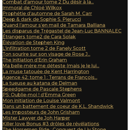
Combat d’amour tome 2 Du désir à la...
Immoral de Chloé Wilkox
Prophétie d’automne de Sarah M. Carr
Deep & dark de Sophie S. Pierucci
Quand l’amour s’en mail de Tamara Balliana
Les disparus de Trégastel de Jean-Luc BANNALEC
Étrangers tome2 de Cara Solak
Élévation de Stephen King
L’infiltration tome 2 de Fanely Scott
Ton sourire sur son visage de Rose J...
The initiation d’Erin Graham
Ma belle-mère me déteste (mais je le lui...
La muse tatouée de Kent Harrington
Agence 42: tome 1 : Terrans de François...
La tueuse au katana de Delman
Speedgame de Pascale Stephens
PS: Oublie-moi ! d’Emma Green
Mon initiation de Louise Valmont
Dans un battement de coeur de K.L. Shandwick
Les imposteurs de John Grisham
Mister Lawyer de Joh Harper
Killer love Bonus #3 drôles de révélations
The Horsemen Ride : Conquest de Liv Stone