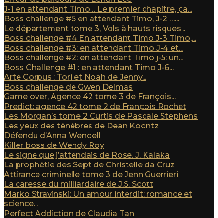
J-1 en attendant Timo… Le premier chapitre, ça...
Boss challenge #5 en attendant Timo, J-2 …...
Le département tome 3, Vols à hauts risques...
Boss challenge #4 En attendant Timo J-3 Timo,...
Boss challenge #3: en attendant Timo J-4 et...
Boss challenge #2: en attendant Timo j-5: un...
Boss Challenge #1 : en attendant Timo J-6...
Arte Corpus : Tori et Noah de Jenny...
Boss challenge de Gwen Delmas
Game over, Agence 42 tome 3 de François...
Predict: agence 42 tome 2 de François Rochet
Les Morgan’s tome 2 Curtis de Pascale Stephens
Les yeux des ténèbres de Dean Koontz
Défendu d’Anna Wendell
Killer boss de Wendy Roy
Le signe que j’attendais de Rose. J. Kalaka
La prophétie des Sept de Christelle da Cruz
Attirance criminelle tome 3 de Jenn Guerrieri
La caresse du milliardaire de J.S. Scott
Marko Stravinski: Un amour interdit: romance et
science...
Perfect Addiction de Claudia Tan