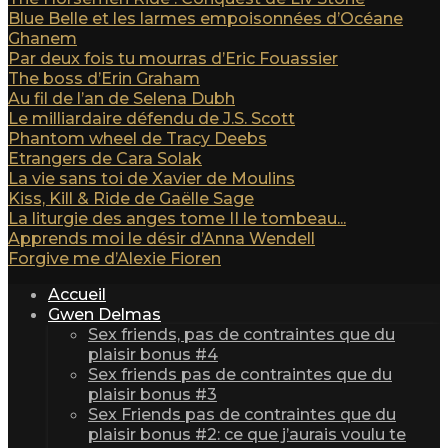
Blue Belle et les larmes empoisonnées d’Océane
Ghanem
Par deux fois tu mourras d’Eric Fouassier
The boss d’Erin Graham
Au fil de l’an de Selena Dubh
Le milliardaire défendu de J.S. Scott
Phantom wheel de Tracy Deebs
Etrangers de Cara Solak
La vie sans toi de Xavier de Moulins
Kiss, Kill & Ride de Gaëlle Sage
La liturgie des anges tome II le tombeau...
Apprends moi le désir d’Anna Wendell
Forgive me d’Alexie Fioren
Accueil
Gwen Delmas
Sex friends, pas de contraintes que du
plaisir bonus #4
Sex friends pas de contraintes que du
plaisir bonus #3
Sex Friends pas de contraintes que du
plaisir bonus #2: ce que j’aurais voulu te