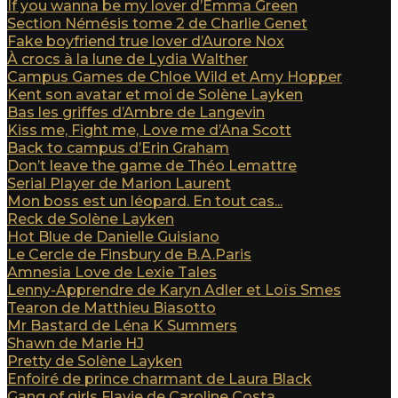
If you wanna be my lover d’Emma Green
Section Némésis tome 2 de Charlie Genet
Fake boyfriend true lover d’Aurore Nox
À crocs à la lune de Lydia Walther
Campus Games de Chloe Wild et Amy Hopper
Kent son avatar et moi de Solène Layken
Bas les griffes d’Ambre de Langevin
Kiss me, Fight me, Love me d’Ana Scott
Back to campus d’Erin Graham
Don’t leave the game de Théo Lemattre
Serial Player de Marion Laurent
Mon boss est un léopard. En tout cas...
Reck de Solène Layken
Hot Blue de Danielle Guisiano
Le Cercle de Finsbury de B.A.Paris
Amnesia Love de Lexie Tales
Lenny-Apprendre de Karyn Adler et Loïs Smes
Tearon de Matthieu Biasotto
Mr Bastard de Léna K Summers
Shawn de Marie HJ
Pretty de Solène Layken
Enfoiré de prince charmant de Laura Black
Gang of girls Flavie de Caroline Costa