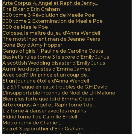
Arte Corpus 4, Angel et Raph de Jenny...
Fire Biker d’Erin Graham
900 tome 3 Révolution de Maelle Poe
900 tome 2 Extermination de Maelle Poe
900 de Maelle Poe
Colosse, le maître du jeu d’Anna Wendell
The most insolent man de Jeanne Pears
Gone Boy d’Amy Hopper
Gangs of girls 1. Pauline de Caroline Costa
Basket’s rules tome 3 le score d’Emily Jurius
A scottish Wedding disaster d’Emily Jurius
Au milieu des pistes d’Emma James
Avec ceci? Un prince et un coup de...
Et un jour une étoile d’Anna Wendell
Liz 5.1 Traque en eaux troubles de G.H.David
L’insupportable inconnu de Noël de Lili Malone
Bien plus forte que toi d’Emma Green
Arte corpus: Angel et Raph tome 1 de...
Liz tome 4 danser avec les requins
Eldrid tome 1 de Camille Endell
Metronomy de Charlie L
Secret Stepbrother d’Erin Graham