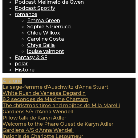
Podcast Melimelo de Gwen
Podcast Spotify
romance
Emma Green
Sophie S Pierrucci
Chloe Wilkox
Caroline Costa
Chrys Galia
louise valmont
Fantasy & SF
polar
Histoire
A la une
La sage-femme d’Auschwitz d’Anna Stuart
White Rush de Vanessa Degardin
8.2 secondes de Maxime Chattam
The christmas time and mojitos de Mila Marelli
Gardiens 5/5 d’Anna Wendell
Pillow talk de Karyn Adler
Welcome to the Phare Ouest de Karyn Adler
Gardiens 4/5 d’Anna Wendell
Insignis de Charlotte Letourneur