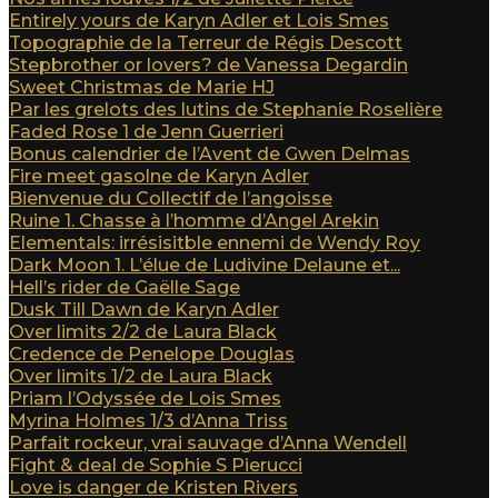
Entirely yours de Karyn Adler et Lois Smes
Topographie de la Terreur de Régis Descott
Stepbrother or lovers? de Vanessa Degardin
Sweet Christmas de Marie HJ
Par les grelots des lutins de Stephanie Roselière
Faded Rose 1 de Jenn Guerrieri
Bonus calendrier de l’Avent de Gwen Delmas
Fire meet gasolne de Karyn Adler
Bienvenue du Collectif de l’angoisse
Ruine 1. Chasse à l’homme d’Angel Arekin
Elementals: irrésisitble ennemi de Wendy Roy
Dark Moon 1. L’élue de Ludivine Delaune et...
Hell’s rider de Gaëlle Sage
Dusk Till Dawn de Karyn Adler
Over limits 2/2 de Laura Black
Credence de Penelope Douglas
Over limits 1/2 de Laura Black
Priam l’Odyssée de Lois Smes
Myrina Holmes 1/3 d’Anna Triss
Parfait rockeur, vrai sauvage d’Anna Wendell
Fight & deal de Sophie S Pierucci
Love is danger de Kristen Rivers