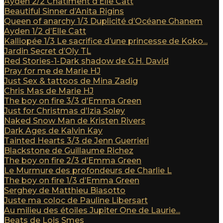
Ayden 2/2 Châtiment d’Elle Catt
Beautiful Sinner d’Anita Rigins
Queen of anarchy 1/3 Duplicité d’Océane Ghanem
Ayden 1/2 d’Elle Catt
Kalliopée 1/3 Le sacrifice d’une princesse de Koko...
Jardin Secret d’Oly TL
Red Stories-1-Dark shadow de G.H. David
Pray for me de Marie HJ
Just Sex & tattoos de Mina Zadig
Chris Mas de Marie HJ
The boy on fire 3/3 d’Emma Green
Just for Christmas d’Izia Soley
Naked Snow Man de Kristen Rivers
Dark Ages de Kalvin Kay
Tainted Hearts 3/3 de Jenn Guerrieri
Blackstone de Guillaume Richez
The boy on fire 2/3 d’Emma Green
Le Murmure des profondeurs de Charlie L
The boy on fire 1/3 d’Emma Green
Serghey de Matthieu Biasotto
Juste ma coloc de Pauline Libersart
Au milieu des étoiles Jupiter One de Laurie...
Beats de Lois Smes