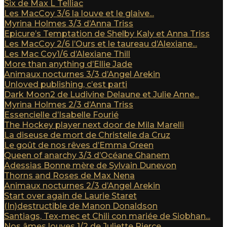
Six de Max L Telliac
Les MacCoy 3/6 la louve et le glaive...
Myrina Holmes 3/3 d’Anna Triss
Epicure’s Temptation de Shelby Kaly et Anna Triss
Les MacCoy 2/6 l’Ours et le taureau d’Alexiane...
Les Mac Coy1/6 d’Alexiane Thill
More than anything d’Ellie Jade
Animaux nocturnes 3/3 d’Angel Arekin
Unloved publishing, c’est parti
Dark Moon2 de Ludivine Delaune et Julie Anne...
Myrina Holmes 2/3 d’Anna Triss
Essencielle d’Isabelle Fourié
The Hockey player next door de Mila Marelli
La diseuse de mort de Christelle da Cruz
Le goût de nos rêves d’Emma Green
Queen of anarchy 3/3 d’Océane Ghanem
Adessias Bonne mère de Sylvain Dunevon
Thorns and Roses de Max Nena
Animaux nocturnes 2/3 d’Angel Arekin
Start over again de Laurie Staret
(In)destructible de Manon Donaldson
Santiags, Tex-mec et Chili con mariée de Siobhan...
Nos âmes louves 1/2 de Juliette Pierce