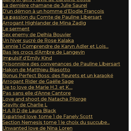
La dernière chamane de Julie Saurel
D’un démon à un homme d’Elodie François
La passion du Comte de Pauline Libersart
Arrogant Highlander de Mina Zadig
Le serment
Sex enemy de Delhia Bouvier
Un hiver sucré de Rose Kalaka
Lennie 1 Comprendre de Karyn Adler et Lois...
Bas les crocs d’Ambre de Langevin
Impulsif d’Emily Kind
Prisonnière des convenances de Pauline Libersart
Hakon de Matthieu Biasotto
Bonus Perfect Boss: des fleurets et un karaoké
Arrogant Rider de Gaëlle Sage
Lie to love de Marie H.J. et K....
Pas sans elle d’Anne Cantore
Love and shoot de Natacha Pilorge
Gravity de Charlie L
H.A.R.D de Laura Black
Expatried love, tome 1 de Fanely Scott
Section Nemesis tome 1 le choix du succube...
Unwanted love de Nina Loren