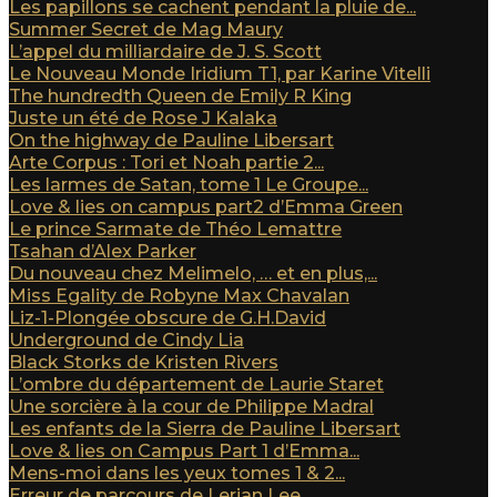
Les papillons se cachent pendant la pluie de...
Summer Secret de Mag Maury
L’appel du milliardaire de J. S. Scott
Le Nouveau Monde Iridium T1, par Karine Vitelli
The hundredth Queen de Emily R King
Juste un été de Rose J Kalaka
On the highway de Pauline Libersart
Arte Corpus : Tori et Noah partie 2...
Les larmes de Satan, tome 1 Le Groupe...
Love & lies on campus part2 d’Emma Green
Le prince Sarmate de Théo Lemattre
Tsahan d’Alex Parker
Du nouveau chez Melimelo, … et en plus,...
Miss Egality de Robyne Max Chavalan
Liz-1-Plongée obscure de G.H.David
Underground de Cindy Lia
Black Storks de Kristen Rivers
L’ombre du département de Laurie Staret
Une sorcière à la cour de Philippe Madral
Les enfants de la Sierra de Pauline Libersart
Love & lies on Campus Part 1 d’Emma...
Mens-moi dans les yeux tomes 1 & 2...
Erreur de parcours de Lerian Lee