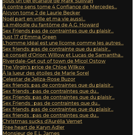
Sous un ciel écarlate de Mark Sullivan
À contre sens tome 4 Confiance de Mercedes...
Alcyon tome 2 de Laurie Becker
Noël part en vrille et ma vie aussi...
La mélodie du fantôme de A.G. Howard
Sex Friends pas de contraintes que du plaisir...
Just 17 d’Emma Green
L’homme idéal est une licorne comme les autres...
Sex friends: pas de contrainte que du plaisir...
Le conseil d’Orion: Willow et Lucas de Samantha...
Riverdale-Get out of town de Micol Ostow
The Virgin’s price de Chloe Wilkox
À la lueur des étoiles de Marie Sorel
Celestar de Jeliza-Rose Buzor
Sex friends: pas de contraintes que du plaisir...
Sex friends : pas de contraintes que du...
Sex Friends: pas de contraintes que du plaisir...
Sex Friends : pas de contraintes que du...
Sex friends, pas de contraintes que du plaisir...
Sex friends : pas de contraintes que du...
Christmas sucks d’Aurélia Vernet
Free heart de Karyn Adler
Monsieur de E.L. James