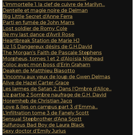
L’immortelle 1. la clef de cuivre de Marilyn...
Dentelle et magie noire de Delman
Big Little Secret d’Anne Ferra
Parti en fumée de John Marrs
Lost soldier de Romy Cole
Be my last dance d’Avril Rose
Heartbreak Station de Marie HJ
Liz 1.5 Dangereux désirs de G.H.David
The Morgan’s Faith de Pascale Stephens
Morpheus, tomes 1 et 2 d’Aloïsia Nidhead
Coloc avec mon boss d’Erin Graham
Deaken de Matthieu Biasotto
L’inconnu aux yeux de loup de Gwen Delmas
Alive de Hazel Carter-Grace
Les larmes de Satan 2: Dans l’Ombre d’Alice...
Liz partie 2 Sombre naufrage de G.H. David
Horemheb de Christian Jacq
Love & lies on campus part 3 d’Emma...
L’infiltration tome 3 de Fanely Scott
Sensual Stepbrother d’Ana Scott
Sulfurous Bad Boy de Laura Black
Sexy doctor d’Emily Jurius