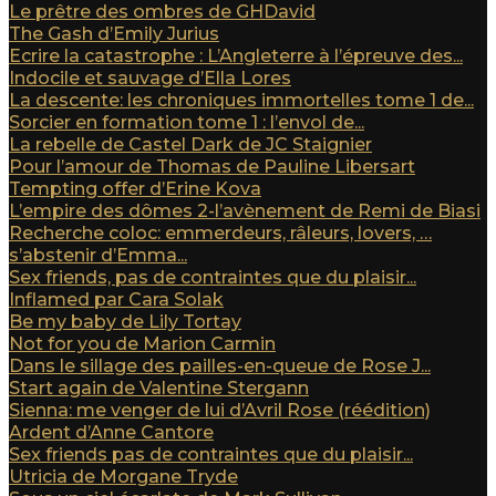
Le prêtre des ombres de GHDavid
The Gash d’Emily Jurius
Ecrire la catastrophe : L’Angleterre à l’épreuve des...
Indocile et sauvage d’Ella Lores
La descente: les chroniques immortelles tome 1 de...
Sorcier en formation tome 1 : l’envol de...
La rebelle de Castel Dark de JC Staignier
Pour l’amour de Thomas de Pauline Libersart
Tempting offer d’Erine Kova
L’empire des dômes 2-l’avènement de Remi de Biasi
Recherche coloc: emmerdeurs, râleurs, lovers, …
s’abstenir d’Emma...
Sex friends, pas de contraintes que du plaisir...
Inflamed par Cara Solak
Be my baby de Lily Tortay
Not for you de Marion Carmin
Dans le sillage des pailles-en-queue de Rose J...
Start again de Valentine Stergann
Sienna: me venger de lui d’Avril Rose (réédition)
Ardent d’Anne Cantore
Sex friends pas de contraintes que du plaisir...
Utricia de Morgane Tryde