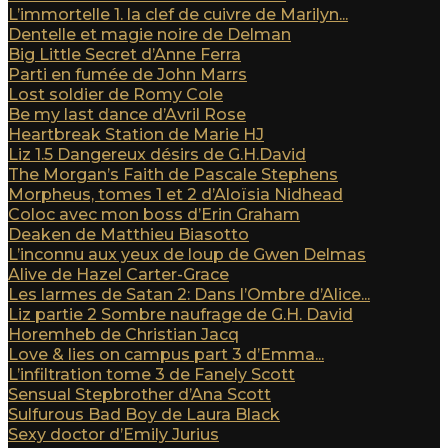
L’immortelle 1. la clef de cuivre de Marilyn...
Dentelle et magie noire de Delman
Big Little Secret d’Anne Ferra
Parti en fumée de John Marrs
Lost soldier de Romy Cole
Be my last dance d’Avril Rose
Heartbreak Station de Marie HJ
Liz 1.5 Dangereux désirs de G.H.David
The Morgan’s Faith de Pascale Stephens
Morpheus, tomes 1 et 2 d’Aloïsia Nidhead
Coloc avec mon boss d’Erin Graham
Deaken de Matthieu Biasotto
L’inconnu aux yeux de loup de Gwen Delmas
Alive de Hazel Carter-Grace
Les larmes de Satan 2: Dans l’Ombre d’Alice...
Liz partie 2 Sombre naufrage de G.H. David
Horemheb de Christian Jacq
Love & lies on campus part 3 d’Emma...
L’infiltration tome 3 de Fanely Scott
Sensual Stepbrother d’Ana Scott
Sulfurous Bad Boy de Laura Black
Sexy doctor d’Emily Jurius