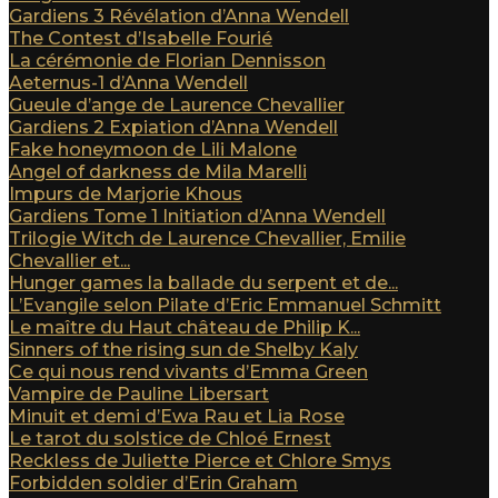
Gardiens 3 Révélation d’Anna Wendell
The Contest d’Isabelle Fourié
La cérémonie de Florian Dennisson
Aeternus-1 d’Anna Wendell
Gueule d’ange de Laurence Chevallier
Gardiens 2 Expiation d’Anna Wendell
Fake honeymoon de Lili Malone
Angel of darkness de Mila Marelli
Impurs de Marjorie Khous
Gardiens Tome 1 Initiation d’Anna Wendell
Trilogie Witch de Laurence Chevallier, Emilie
Chevallier et...
Hunger games la ballade du serpent et de...
L’Evangile selon Pilate d’Eric Emmanuel Schmitt
Le maître du Haut château de Philip K...
Sinners of the rising sun de Shelby Kaly
Ce qui nous rend vivants d’Emma Green
Vampire de Pauline Libersart
Minuit et demi d’Ewa Rau et Lia Rose
Le tarot du solstice de Chloé Ernest
Reckless de Juliette Pierce et Chlore Smys
Forbidden soldier d’Erin Graham