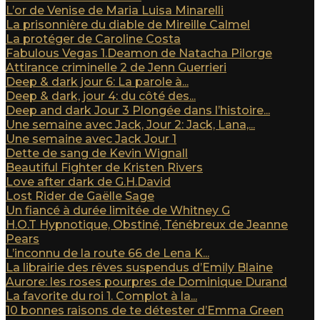
L’or de Venise de Maria Luisa Minarelli
La prisonnière du diable de Mireille Calmel
La protéger de Caroline Costa
Fabulous Vegas 1.Deamon de Natacha Pilorge
Attirance criminelle 2 de Jenn Guerrieri
Deep & dark jour 6: La parole à...
Deep & dark, jour 4: du côté des...
Deep and dark Jour 3 Plongée dans l’histoire...
Une semaine avec Jack, Jour 2: Jack, Lana,...
Une semaine avec Jack Jour 1
Dette de sang de Kevin Wignall
Beautiful Fighter de Kristen Rivers
Love after dark de G.H.David
Lost Rider de Gaëlle Sage
Un fiancé à durée limitée de Whitney G
H.O.T Hypnotique, Obstiné, Ténébreux de Jeanne
Pears
L’inconnu de la route 66 de Lena K...
La librairie des rêves suspendus d’Emily Blaine
Aurore: les roses pourpres de Dominique Durand
La favorite du roi 1. Complot à la...
10 bonnes raisons de te détester d’Emma Green