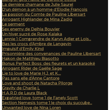
La dernière chamane de Julie Saurel
D’un démon à un homme d’Elodie François
La passion du Comte de Pauline Libersart
Arrogant Highlander de Mina Zadig
Le serment
Sex enemy de Delhia Bouvier
Un hiver sucré de Rose Kalaka
Lennie 1 Comprendre de Karyn Adler et Lois...
Bas les crocs d’Ambre de Langevin
Impulsif d’Emily Kind
Prisonnière des convenances de Pauline Libersart
Hakon de Matthieu Biasotto
Bonus Perfect Boss: des fleurets et un karaoké
Arrogant Rider de Gaëlle Sage
Lie to love de Marie H.J. et K....
Pas sans elle d’Anne Cantore
Love and shoot de Natacha Pilorge
Gravity de Charlie L
H.A.R.D de Laura Black
Expatried love, tome 1 de Fanely Scott
Section Nemesis tome 1 le choix du succube...
Unwanted love de Nina Loren