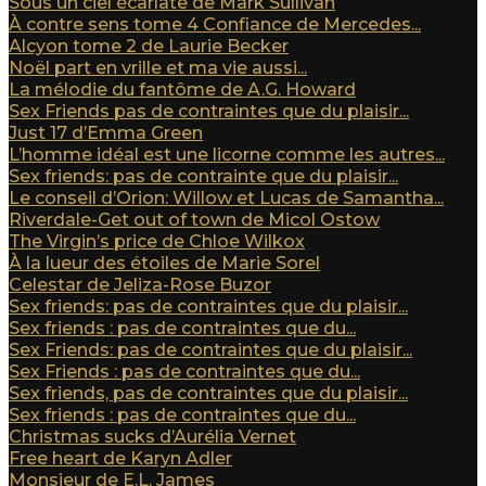
Sous un ciel écarlate de Mark Sullivan
À contre sens tome 4 Confiance de Mercedes...
Alcyon tome 2 de Laurie Becker
Noël part en vrille et ma vie aussi...
La mélodie du fantôme de A.G. Howard
Sex Friends pas de contraintes que du plaisir...
Just 17 d’Emma Green
L’homme idéal est une licorne comme les autres...
Sex friends: pas de contrainte que du plaisir...
Le conseil d’Orion: Willow et Lucas de Samantha...
Riverdale-Get out of town de Micol Ostow
The Virgin’s price de Chloe Wilkox
À la lueur des étoiles de Marie Sorel
Celestar de Jeliza-Rose Buzor
Sex friends: pas de contraintes que du plaisir...
Sex friends : pas de contraintes que du...
Sex Friends: pas de contraintes que du plaisir...
Sex Friends : pas de contraintes que du...
Sex friends, pas de contraintes que du plaisir...
Sex friends : pas de contraintes que du...
Christmas sucks d’Aurélia Vernet
Free heart de Karyn Adler
Monsieur de E.L. James