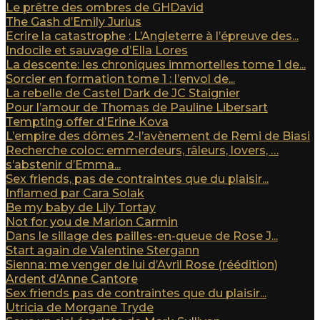
Le prêtre des ombres de GHDavid
The Gash d’Emily Jurius
Ecrire la catastrophe : L’Angleterre à l’épreuve des...
Indocile et sauvage d’Ella Lores
La descente: les chroniques immortelles tome 1 de...
Sorcier en formation tome 1 : l’envol de...
La rebelle de Castel Dark de JC Staignier
Pour l’amour de Thomas de Pauline Libersart
Tempting offer d’Erine Kova
L’empire des dômes 2-l’avènement de Remi de Biasi
Recherche coloc: emmerdeurs, râleurs, lovers, …
s’abstenir d’Emma...
Sex friends, pas de contraintes que du plaisir...
Inflamed par Cara Solak
Be my baby de Lily Tortay
Not for you de Marion Carmin
Dans le sillage des pailles-en-queue de Rose J...
Start again de Valentine Stergann
Sienna: me venger de lui d’Avril Rose (réédition)
Ardent d’Anne Cantore
Sex friends pas de contraintes que du plaisir...
Utricia de Morgane Tryde