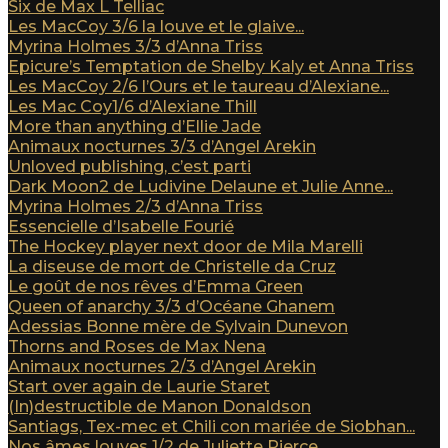
Six de Max L Telliac
Les MacCoy 3/6 la louve et le glaive...
Myrina Holmes 3/3 d’Anna Triss
Epicure’s Temptation de Shelby Kaly et Anna Triss
Les MacCoy 2/6 l’Ours et le taureau d’Alexiane...
Les Mac Coy1/6 d’Alexiane Thill
More than anything d’Ellie Jade
Animaux nocturnes 3/3 d’Angel Arekin
Unloved publishing, c’est parti
Dark Moon2 de Ludivine Delaune et Julie Anne...
Myrina Holmes 2/3 d’Anna Triss
Essencielle d’Isabelle Fourié
The Hockey player next door de Mila Marelli
La diseuse de mort de Christelle da Cruz
Le goût de nos rêves d’Emma Green
Queen of anarchy 3/3 d’Océane Ghanem
Adessias Bonne mère de Sylvain Dunevon
Thorns and Roses de Max Nena
Animaux nocturnes 2/3 d’Angel Arekin
Start over again de Laurie Staret
(In)destructible de Manon Donaldson
Santiags, Tex-mec et Chili con mariée de Siobhan...
Nos âmes louves 1/2 de Juliette Pierce