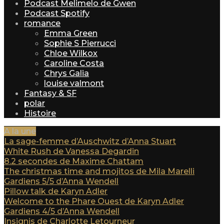
Podcast Melimelo de Gwen
Podcast Spotify
romance
Emma Green
Sophie S Pierrucci
Chloe Wilkox
Caroline Costa
Chrys Galia
louise valmont
Fantasy & SF
polar
Histoire
A la une
La sage-femme d’Auschwitz d’Anna Stuart
White Rush de Vanessa Degardin
8.2 secondes de Maxime Chattam
The christmas time and mojitos de Mila Marelli
Gardiens 5/5 d’Anna Wendell
Pillow talk de Karyn Adler
Welcome to the Phare Ouest de Karyn Adler
Gardiens 4/5 d’Anna Wendell
Insignis de Charlotte Letourneur