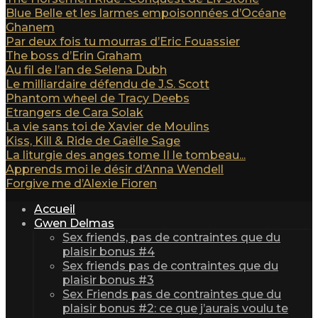
Blue Belle et les larmes empoisonnées d’Océane
Ghanem
Par deux fois tu mourras d’Eric Fouassier
The boss d’Erin Graham
Au fil de l’an de Selena Dubh
Le milliardaire défendu de J.S. Scott
Phantom wheel de Tracy Deebs
Etrangers de Cara Solak
La vie sans toi de Xavier de Moulins
Kiss, Kill & Ride de Gaëlle Sage
La liturgie des anges tome II le tombeau...
Apprends moi le désir d’Anna Wendell
Forgive me d’Alexie Fioren
Accueil
Gwen Delmas
Sex friends, pas de contraintes que du
plaisir bonus #4
Sex friends pas de contraintes que du
plaisir bonus #3
Sex Friends pas de contraintes que du
plaisir bonus #2: ce que j’aurais voulu te