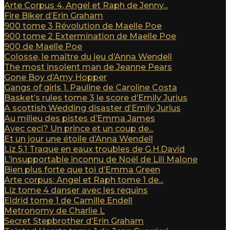
Arte Corpus 4, Angel et Raph de Jenny...
Fire Biker d’Erin Graham
900 tome 3 Révolution de Maelle Poe
900 tome 2 Extermination de Maelle Poe
900 de Maelle Poe
Colosse, le maître du jeu d’Anna Wendell
The most insolent man de Jeanne Pears
Gone Boy d’Amy Hopper
Gangs of girls 1. Pauline de Caroline Costa
Basket’s rules tome 3 le score d’Emily Jurius
A scottish Wedding disaster d’Emily Jurius
Au milieu des pistes d’Emma James
Avec ceci? Un prince et un coup de...
Et un jour une étoile d’Anna Wendell
Liz 5.1 Traque en eaux troubles de G.H.David
L’insupportable inconnu de Noël de Lili Malone
Bien plus forte que toi d’Emma Green
Arte corpus: Angel et Raph tome 1 de...
Liz tome 4 danser avec les requins
Eldrid tome 1 de Camille Endell
Metronomy de Charlie L
Secret Stepbrother d’Erin Graham