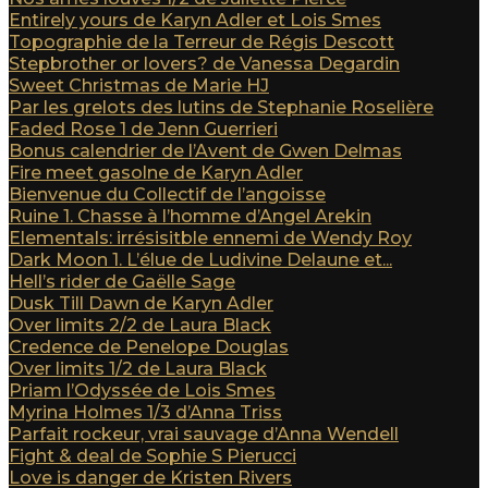
Entirely yours de Karyn Adler et Lois Smes
Topographie de la Terreur de Régis Descott
Stepbrother or lovers? de Vanessa Degardin
Sweet Christmas de Marie HJ
Par les grelots des lutins de Stephanie Roselière
Faded Rose 1 de Jenn Guerrieri
Bonus calendrier de l’Avent de Gwen Delmas
Fire meet gasolne de Karyn Adler
Bienvenue du Collectif de l’angoisse
Ruine 1. Chasse à l’homme d’Angel Arekin
Elementals: irrésisitble ennemi de Wendy Roy
Dark Moon 1. L’élue de Ludivine Delaune et...
Hell’s rider de Gaëlle Sage
Dusk Till Dawn de Karyn Adler
Over limits 2/2 de Laura Black
Credence de Penelope Douglas
Over limits 1/2 de Laura Black
Priam l’Odyssée de Lois Smes
Myrina Holmes 1/3 d’Anna Triss
Parfait rockeur, vrai sauvage d’Anna Wendell
Fight & deal de Sophie S Pierucci
Love is danger de Kristen Rivers