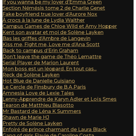
If you wanna be my lover d’Emma Green
Section Némésis tome 2 de Charlie Genet
Fake boyfriend true lover d’Aurore Nox
À crocs à la lune de Lydia Walther
Campus Games de Chloe Wild et Amy Hopper
Kent son avatar et moi de Solène Layken
Bas les griffes d’Ambre de Langevin
Kiss me, Fight me, Love me d’Ana Scott
Back to campus d’Erin Graham
Don’t leave the game de Théo Lemattre
Serial Player de Marion Laurent
Mon boss est un léopard. En tout cas...
Reck de Solène Layken
Hot Blue de Danielle Guisiano
Le Cercle de Finsbury de B.A.Paris
Amnesia Love de Lexie Tales
Lenny-Apprendre de Karyn Adler et Loïs Smes
Tearon de Matthieu Biasotto
Mr Bastard de Léna K Summers
Shawn de Marie HJ
Pretty de Solène Layken
Enfoiré de prince charmant de Laura Black
Gang of girls Flavie de Caroline Costa