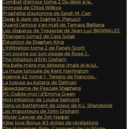
Combat d’amour tome 2 Du désir à la...
Immoral de Chloé Wilkox
Prophétie d’automne de Sarah M. Carr
Deep & dark de Sophie S. Pierucci
Quand l’amour s’en mail de Tamara Balliana
Les disparus de Trégastel de Jean-Luc BANNALEC
Étrangers tome2 de Cara Solak
Élévation de Stephen King
L’infiltration tome 2 de Fanely Scott
Ton sourire sur son visage de Rose J...
The initiation d’Erin Graham
Ma belle-mère me déteste (mais je le lui...
La muse tatouée de Kent Harrington
Agence 42: tome 1 : Terrans de François...
La tueuse au katana de Delman
Speedgame de Pascale Stephens
PS: Oublie-moi ! d’Emma Green
Mon initiation de Louise Valmont
Dans un battement de coeur de K.L. Shandwick
Les imposteurs de John Grisham
Mister Lawyer de Joh Harper
Killer love Bonus #3 drôles de révélations
The Horsemen Ride : Conquest de Liv Stone