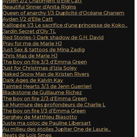
Ayden 2/2 Châtiment d’Elle Catt
Beautiful Sinner d’Anita Rigins
Queen of anarchy 1/3 Duplicité d’Océane Ghanem
Ayden 1/2 d’Elle Catt
Kalliopée 1/3 Le sacrifice d’une princesse de Koko...
Jardin Secret d’Oly TL
Red Stories-1-Dark shadow de G.H. David
Pray for me de Marie HJ
Just Sex & tattoos de Mina Zadig
Chris Mas de Marie HJ
The boy on fire 3/3 d’Emma Green
Just for Christmas d’Izia Soley
Naked Snow Man de Kristen Rivers
Dark Ages de Kalvin Kay
Tainted Hearts 3/3 de Jenn Guerrieri
Blackstone de Guillaume Richez
The boy on fire 2/3 d’Emma Green
Le Murmure des profondeurs de Charlie L
The boy on fire 1/3 d’Emma Green
Serghey de Matthieu Biasotto
Juste ma coloc de Pauline Libersart
Au milieu des étoiles Jupiter One de Laurie...
Beats de Lois Smes