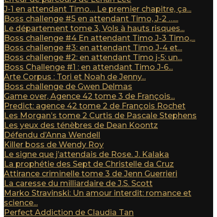
J-1 en attendant Timo… Le premier chapitre, ça...
Boss challenge #5 en attendant Timo, J-2 …...
Le département tome 3, Vols à hauts risques...
Boss challenge #4 En attendant Timo J-3 Timo,...
Boss challenge #3: en attendant Timo J-4 et...
Boss challenge #2: en attendant Timo j-5: un...
Boss Challenge #1 : en attendant Timo J-6...
Arte Corpus : Tori et Noah de Jenny...
Boss challenge de Gwen Delmas
Game over, Agence 42 tome 3 de François...
Predict: agence 42 tome 2 de François Rochet
Les Morgan’s tome 2 Curtis de Pascale Stephens
Les yeux des ténèbres de Dean Koontz
Défendu d’Anna Wendell
Killer boss de Wendy Roy
Le signe que j’attendais de Rose. J. Kalaka
La prophétie des Sept de Christelle da Cruz
Attirance criminelle tome 3 de Jenn Guerrieri
La caresse du milliardaire de J.S. Scott
Marko Stravinski: Un amour interdit: romance et
science...
Perfect Addiction de Claudia Tan