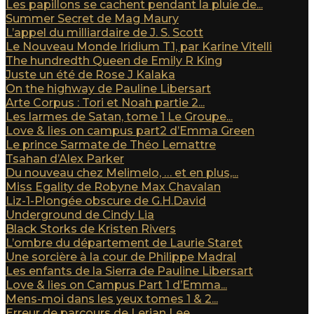
Les papillons se cachent pendant la pluie de...
Summer Secret de Mag Maury
L’appel du milliardaire de J. S. Scott
Le Nouveau Monde Iridium T1, par Karine Vitelli
The hundredth Queen de Emily R King
Juste un été de Rose J Kalaka
On the highway de Pauline Libersart
Arte Corpus : Tori et Noah partie 2...
Les larmes de Satan, tome 1 Le Groupe...
Love & lies on campus part2 d’Emma Green
Le prince Sarmate de Théo Lemattre
Tsahan d’Alex Parker
Du nouveau chez Melimelo, … et en plus,...
Miss Egality de Robyne Max Chavalan
Liz-1-Plongée obscure de G.H.David
Underground de Cindy Lia
Black Storks de Kristen Rivers
L’ombre du département de Laurie Staret
Une sorcière à la cour de Philippe Madral
Les enfants de la Sierra de Pauline Libersart
Love & lies on Campus Part 1 d’Emma...
Mens-moi dans les yeux tomes 1 & 2...
Erreur de parcours de Lerian Lee