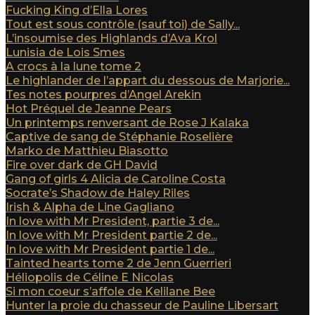
Fucking King d’Ella Lores
Tout est sous contrôle (sauf toi) de Sally...
L’insoumise des Highlands d’Ava Krol
Lunisia de Lois Smes
A crocs à la lune tome 2
Le highlander de l’appart du dessous de Marjorie...
Tes notes pourpres d’Angel Arekin
Hot Préquel de Jeanne Pears
Un printemps renversant de Rose J Kalaka
Captive de sang de Stéphanie Roselière
Marko de Matthieu Biasotto
Fire over dark de GH David
Gang of girls 4 Alicia de Caroline Costa
Socrate’s Shadow de Haley Riles
Irish & Alpha de Line Gagliano
In love with Mr President, partie 3 de...
In love with Mr President partie 2 de...
In love with Mr President partie 1 de...
Tainted hearts tome 2 de Jenn Guerrieri
Héliopolis de Céline E Nicolas
Si mon coeur s’affole de Kelilane Bee
Hunter la proie du chasseur de Pauline Libersart