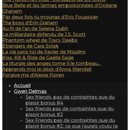
Blue Belle et les larmes empoisonnées d’Océane
Ghanem
Par deux fois tu mourras d’Eric Fouassier
The boss d’Erin Graham
Au fil de l’an de Selena Dubh
Le milliardaire défendu de J.S. Scott
Phantom wheel de Tracy Deebs
Etrangers de Cara Solak
La vie sans toi de Xavier de Moulins
Kiss, Kill & Ride de Gaëlle Sage
La liturgie des anges tome II le tombeau...
Apprends moi le désir d’Anna Wendell
Forgive me d’Alexie Fioren
Accueil
Gwen Delmas
Sex friends, pas de contraintes que du
plaisir bonus #4
Sex friends pas de contraintes que du
plaisir bonus #3
Sex Friends pas de contraintes que du
plaisir bonus #2: ce que j’aurais voulu te