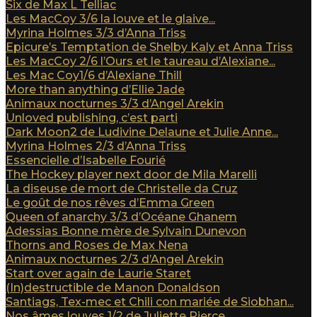
Six de Max L Telliac
Les MacCoy 3/6 la louve et le glaive...
Myrina Holmes 3/3 d’Anna Triss
Epicure’s Temptation de Shelby Kaly et Anna Triss
Les MacCoy 2/6 l’Ours et le taureau d’Alexiane...
Les Mac Coy1/6 d’Alexiane Thill
More than anything d’Ellie Jade
Animaux nocturnes 3/3 d’Angel Arekin
Unloved publishing, c’est parti
Dark Moon2 de Ludivine Delaune et Julie Anne...
Myrina Holmes 2/3 d’Anna Triss
Essencielle d’Isabelle Fourié
The Hockey player next door de Mila Marelli
La diseuse de mort de Christelle da Cruz
Le goût de nos rêves d’Emma Green
Queen of anarchy 3/3 d’Océane Ghanem
Adessias Bonne mère de Sylvain Dunevon
Thorns and Roses de Max Nena
Animaux nocturnes 2/3 d’Angel Arekin
Start over again de Laurie Staret
(In)destructible de Manon Donaldson
Santiags, Tex-mec et Chili con mariée de Siobhan...
Nos âmes louves 1/2 de Juliette Pierce