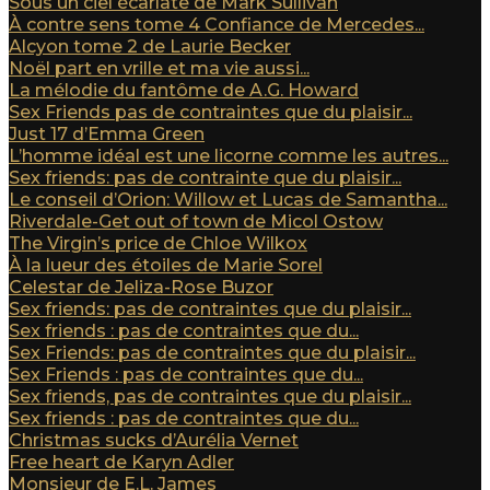
Sous un ciel écarlate de Mark Sullivan
À contre sens tome 4 Confiance de Mercedes...
Alcyon tome 2 de Laurie Becker
Noël part en vrille et ma vie aussi...
La mélodie du fantôme de A.G. Howard
Sex Friends pas de contraintes que du plaisir...
Just 17 d’Emma Green
L’homme idéal est une licorne comme les autres...
Sex friends: pas de contrainte que du plaisir...
Le conseil d’Orion: Willow et Lucas de Samantha...
Riverdale-Get out of town de Micol Ostow
The Virgin’s price de Chloe Wilkox
À la lueur des étoiles de Marie Sorel
Celestar de Jeliza-Rose Buzor
Sex friends: pas de contraintes que du plaisir...
Sex friends : pas de contraintes que du...
Sex Friends: pas de contraintes que du plaisir...
Sex Friends : pas de contraintes que du...
Sex friends, pas de contraintes que du plaisir...
Sex friends : pas de contraintes que du...
Christmas sucks d’Aurélia Vernet
Free heart de Karyn Adler
Monsieur de E.L. James