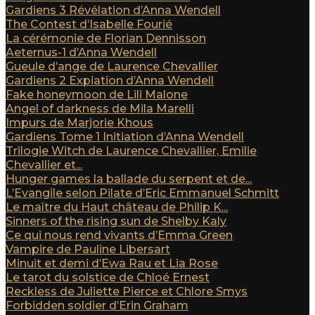
Gardiens 3 Révélation d’Anna Wendell
The Contest d’Isabelle Fourié
La cérémonie de Florian Dennisson
Aeternus-1 d’Anna Wendell
Gueule d’ange de Laurence Chevallier
Gardiens 2 Expiation d’Anna Wendell
Fake honeymoon de Lili Malone
Angel of darkness de Mila Marelli
Impurs de Marjorie Khous
Gardiens Tome 1 Initiation d’Anna Wendell
Trilogie Witch de Laurence Chevallier, Emilie
Chevallier et...
Hunger games la ballade du serpent et de...
L’Evangile selon Pilate d’Eric Emmanuel Schmitt
Le maître du Haut château de Philip K...
Sinners of the rising sun de Shelby Kaly
Ce qui nous rend vivants d’Emma Green
Vampire de Pauline Libersart
Minuit et demi d’Ewa Rau et Lia Rose
Le tarot du solstice de Chloé Ernest
Reckless de Juliette Pierce et Chlore Smys
Forbidden soldier d’Erin Graham