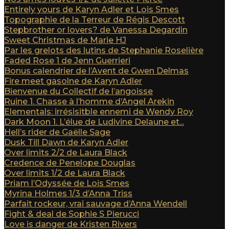
Entirely yours de Karyn Adler et Lois Smes
Topographie de la Terreur de Régis Descott
Stepbrother or lovers? de Vanessa Degardin
Sweet Christmas de Marie HJ
Par les grelots des lutins de Stephanie Roselière
Faded Rose 1 de Jenn Guerrieri
Bonus calendrier de l’Avent de Gwen Delmas
Fire meet gasolne de Karyn Adler
Bienvenue du Collectif de l’angoisse
Ruine 1. Chasse à l’homme d’Angel Arekin
Elementals: irrésisitble ennemi de Wendy Roy
Dark Moon 1. L’élue de Ludivine Delaune et...
Hell’s rider de Gaëlle Sage
Dusk Till Dawn de Karyn Adler
Over limits 2/2 de Laura Black
Credence de Penelope Douglas
Over limits 1/2 de Laura Black
Priam l’Odyssée de Lois Smes
Myrina Holmes 1/3 d’Anna Triss
Parfait rockeur, vrai sauvage d’Anna Wendell
Fight & deal de Sophie S Pierucci
Love is danger de Kristen Rivers