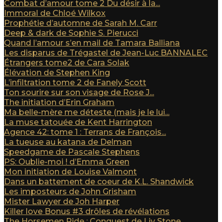
Combat d’amour tome 2 Du désir à la...
Immoral de Chloé Wilkox
Prophétie d’automne de Sarah M. Carr
Deep & dark de Sophie S. Pierucci
Quand l’amour s’en mail de Tamara Balliana
Les disparus de Trégastel de Jean-Luc BANNALEC
Étrangers tome2 de Cara Solak
Élévation de Stephen King
L’infiltration tome 2 de Fanely Scott
Ton sourire sur son visage de Rose J...
The initiation d’Erin Graham
Ma belle-mère me déteste (mais je le lui...
La muse tatouée de Kent Harrington
Agence 42: tome 1 : Terrans de François...
La tueuse au katana de Delman
Speedgame de Pascale Stephens
PS: Oublie-moi ! d’Emma Green
Mon initiation de Louise Valmont
Dans un battement de coeur de K.L. Shandwick
Les imposteurs de John Grisham
Mister Lawyer de Joh Harper
Killer love Bonus #3 drôles de révélations
The Horsemen Ride : Conquest de Liv Stone