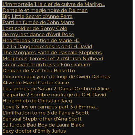
L’immortelle 1. la clef de cuivre de Marilyn...
Dentelle et magie noire de Delman
Big Little Secret d’Anne Ferra
Parti en fumée de John Marrs
Lost soldier de Romy Cole
Be my last dance d’Avril Rose
Heartbreak Station de Marie HJ
Liz 1.5 Dangereux désirs de G.H.David
The Morgan’s Faith de Pascale Stephens
Morpheus, tomes 1 et 2 d’Aloïsia Nidhead
Coloc avec mon boss d’Erin Graham
Deaken de Matthieu Biasotto
L’inconnu aux yeux de loup de Gwen Delmas
Alive de Hazel Carter-Grace
Les larmes de Satan 2: Dans l’Ombre d’Alice...
Liz partie 2 Sombre naufrage de G.H. David
Horemheb de Christian Jacq
Love & lies on campus part 3 d’Emma...
L’infiltration tome 3 de Fanely Scott
Sensual Stepbrother d’Ana Scott
Sulfurous Bad Boy de Laura Black
Sexy doctor d’Emily Jurius