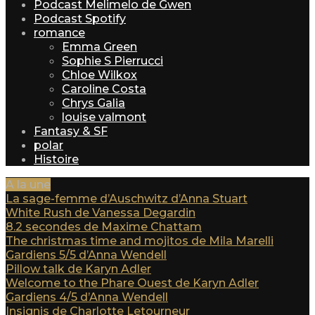
Podcast Melimelo de Gwen
Podcast Spotify
romance
Emma Green
Sophie S Pierrucci
Chloe Wilkox
Caroline Costa
Chrys Galia
louise valmont
Fantasy & SF
polar
Histoire
A la une
La sage-femme d’Auschwitz d’Anna Stuart
White Rush de Vanessa Degardin
8.2 secondes de Maxime Chattam
The christmas time and mojitos de Mila Marelli
Gardiens 5/5 d’Anna Wendell
Pillow talk de Karyn Adler
Welcome to the Phare Ouest de Karyn Adler
Gardiens 4/5 d’Anna Wendell
Insignis de Charlotte Letourneur