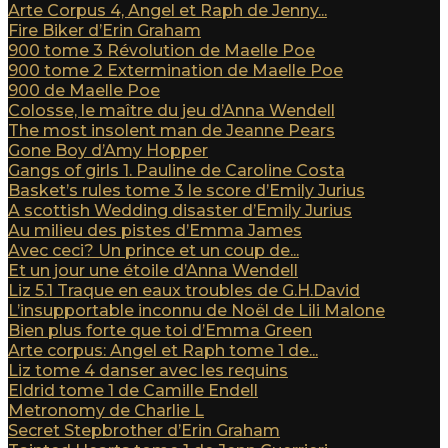
Arte Corpus 4, Angel et Raph de Jenny...
Fire Biker d’Erin Graham
900 tome 3 Révolution de Maelle Poe
900 tome 2 Extermination de Maelle Poe
900 de Maelle Poe
Colosse, le maître du jeu d’Anna Wendell
The most insolent man de Jeanne Pears
Gone Boy d’Amy Hopper
Gangs of girls 1. Pauline de Caroline Costa
Basket’s rules tome 3 le score d’Emily Jurius
A scottish Wedding disaster d’Emily Jurius
Au milieu des pistes d’Emma James
Avec ceci? Un prince et un coup de...
Et un jour une étoile d’Anna Wendell
Liz 5.1 Traque en eaux troubles de G.H.David
L’insupportable inconnu de Noël de Lili Malone
Bien plus forte que toi d’Emma Green
Arte corpus: Angel et Raph tome 1 de...
Liz tome 4 danser avec les requins
Eldrid tome 1 de Camille Endell
Metronomy de Charlie L
Secret Stepbrother d’Erin Graham