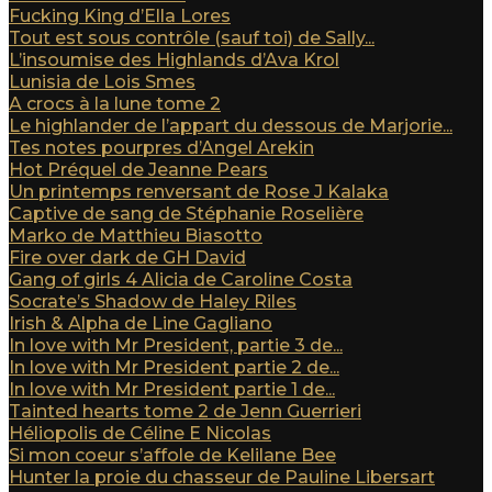
Fucking King d’Ella Lores
Tout est sous contrôle (sauf toi) de Sally...
L’insoumise des Highlands d’Ava Krol
Lunisia de Lois Smes
A crocs à la lune tome 2
Le highlander de l’appart du dessous de Marjorie...
Tes notes pourpres d’Angel Arekin
Hot Préquel de Jeanne Pears
Un printemps renversant de Rose J Kalaka
Captive de sang de Stéphanie Roselière
Marko de Matthieu Biasotto
Fire over dark de GH David
Gang of girls 4 Alicia de Caroline Costa
Socrate’s Shadow de Haley Riles
Irish & Alpha de Line Gagliano
In love with Mr President, partie 3 de...
In love with Mr President partie 2 de...
In love with Mr President partie 1 de...
Tainted hearts tome 2 de Jenn Guerrieri
Héliopolis de Céline E Nicolas
Si mon coeur s’affole de Kelilane Bee
Hunter la proie du chasseur de Pauline Libersart