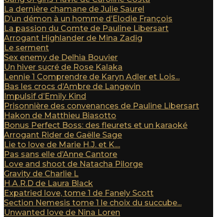
La dernière chamane de Julie Saurel
D’un démon à un homme d’Elodie François
La passion du Comte de Pauline Libersart
Arrogant Highlander de Mina Zadig
Le serment
Sex enemy de Delhia Bouvier
Un hiver sucré de Rose Kalaka
Lennie 1 Comprendre de Karyn Adler et Lois...
Bas les crocs d’Ambre de Langevin
Impulsif d’Emily Kind
Prisonnière des convenances de Pauline Libersart
Hakon de Matthieu Biasotto
Bonus Perfect Boss: des fleurets et un karaoké
Arrogant Rider de Gaëlle Sage
Lie to love de Marie H.J. et K....
Pas sans elle d’Anne Cantore
Love and shoot de Natacha Pilorge
Gravity de Charlie L
H.A.R.D de Laura Black
Expatried love, tome 1 de Fanely Scott
Section Nemesis tome 1 le choix du succube...
Unwanted love de Nina Loren