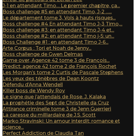
J-1 en attendant Timo… Le premier chapitre, ça...
Boss challenge #5 en attendant Timo, J-2 …...
Le département tome 3, Vols à hauts risques...
Boss challenge #4 En attendant Timo J-3 Timo,...
Boss challenge #3: en attendant Timo J-4 et...
Boss challenge #2: en attendant Timo j-5: un...
Boss Challenge #1 : en attendant Timo J-6...
Arte Corpus : Tori et Noah de Jenny...
Boss challenge de Gwen Delmas
Game over, Agence 42 tome 3 de François...
Predict: agence 42 tome 2 de François Rochet
Les Morgan’s tome 2 Curtis de Pascale Stephens
Les yeux des ténèbres de Dean Koontz
Défendu d’Anna Wendell
Killer boss de Wendy Roy
Le signe que j’attendais de Rose. J. Kalaka
La prophétie des Sept de Christelle da Cruz
Attirance criminelle tome 3 de Jenn Guerrieri
La caresse du milliardaire de J.S. Scott
Marko Stravinski: Un amour interdit: romance et
science...
Perfect Addiction de Claudia Tan