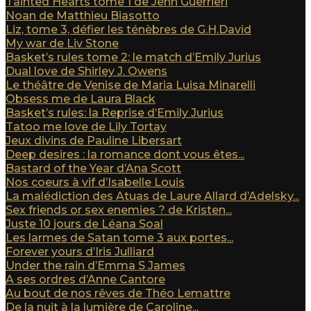
Tainted Hearts tome 1 de Jenn Guerrieri
Noan de Matthieu Biasotto
Liz, tome 3, défier les ténèbres de G.H.David
My war de Liv Stone
Basket’s rules tome 2: le match d’Emily Jurius
Dual love de Shirley J. Owens
Le théâtre de Venise de Maria Luisa Minarelli
Obsess me de Laura Black
Basket’s rules: la Reprise d’Emily Jurius
Tatoo me love de Lily Tortay
Jeux divins de Pauline Libersart
Deep desires : la romance dont vous êtes...
Bastard of the Year d’Ana Scott
Nos coeurs à vif d’Isabelle Louis
La malédiction des Atuas de Laure Allard d’Adelsky...
Sex friends or sex enemies ? de Kristen...
Juste 10 jours de Léana Soal
Les larmes de Satan tome 3 aux portes...
Forever yours d’Iris Julliard
Under the rain d’Emma S James
A ses ordres d’Anne Cantore
Au bout de nos rêves de Théo Lemattre
De la nuit à la lumière de Caroline...