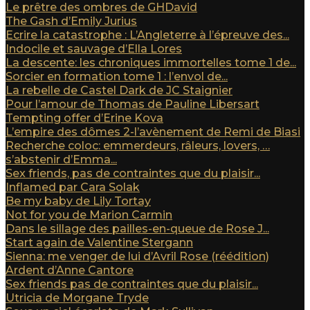
Le prêtre des ombres de GHDavid
The Gash d’Emily Jurius
Ecrire la catastrophe : L’Angleterre à l’épreuve des...
Indocile et sauvage d’Ella Lores
La descente: les chroniques immortelles tome 1 de...
Sorcier en formation tome 1 : l’envol de...
La rebelle de Castel Dark de JC Staignier
Pour l’amour de Thomas de Pauline Libersart
Tempting offer d’Erine Kova
L’empire des dômes 2-l’avènement de Remi de Biasi
Recherche coloc: emmerdeurs, râleurs, lovers, …
s’abstenir d’Emma...
Sex friends, pas de contraintes que du plaisir...
Inflamed par Cara Solak
Be my baby de Lily Tortay
Not for you de Marion Carmin
Dans le sillage des pailles-en-queue de Rose J...
Start again de Valentine Stergann
Sienna: me venger de lui d’Avril Rose (réédition)
Ardent d’Anne Cantore
Sex friends pas de contraintes que du plaisir...
Utricia de Morgane Tryde