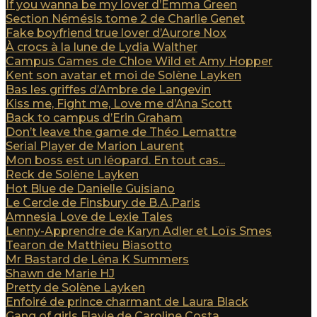
If you wanna be my lover d’Emma Green
Section Némésis tome 2 de Charlie Genet
Fake boyfriend true lover d’Aurore Nox
À crocs à la lune de Lydia Walther
Campus Games de Chloe Wild et Amy Hopper
Kent son avatar et moi de Solène Layken
Bas les griffes d’Ambre de Langevin
Kiss me, Fight me, Love me d’Ana Scott
Back to campus d’Erin Graham
Don’t leave the game de Théo Lemattre
Serial Player de Marion Laurent
Mon boss est un léopard. En tout cas...
Reck de Solène Layken
Hot Blue de Danielle Guisiano
Le Cercle de Finsbury de B.A.Paris
Amnesia Love de Lexie Tales
Lenny-Apprendre de Karyn Adler et Loïs Smes
Tearon de Matthieu Biasotto
Mr Bastard de Léna K Summers
Shawn de Marie HJ
Pretty de Solène Layken
Enfoiré de prince charmant de Laura Black
Gang of girls Flavie de Caroline Costa