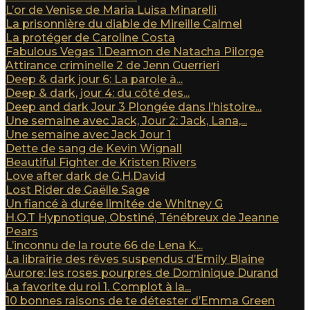
L’or de Venise de Maria Luisa Minarelli
La prisonnière du diable de Mireille Calmel
La protéger de Caroline Costa
Fabulous Vegas 1.Deamon de Natacha Pilorge
Attirance criminelle 2 de Jenn Guerrieri
Deep & dark jour 6: La parole à...
Deep & dark, jour 4: du côté des...
Deep and dark Jour 3 Plongée dans l’histoire...
Une semaine avec Jack, Jour 2: Jack, Lana,...
Une semaine avec Jack Jour 1
Dette de sang de Kevin Wignall
Beautiful Fighter de Kristen Rivers
Love after dark de G.H.David
Lost Rider de Gaëlle Sage
Un fiancé à durée limitée de Whitney G
H.O.T Hypnotique, Obstiné, Ténébreux de Jeanne
Pears
L’inconnu de la route 66 de Lena K...
La librairie des rêves suspendus d’Emily Blaine
Aurore: les roses pourpres de Dominique Durand
La favorite du roi 1. Complot à la...
10 bonnes raisons de te détester d’Emma Green