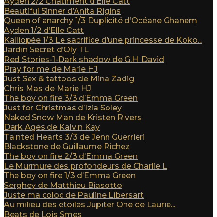
Ayden 2/2 Châtiment d’Elle Catt
Beautiful Sinner d’Anita Rigins
Queen of anarchy 1/3 Duplicité d’Océane Ghanem
Ayden 1/2 d’Elle Catt
Kalliopée 1/3 Le sacrifice d’une princesse de Koko...
Jardin Secret d’Oly TL
Red Stories-1-Dark shadow de G.H. David
Pray for me de Marie HJ
Just Sex & tattoos de Mina Zadig
Chris Mas de Marie HJ
The boy on fire 3/3 d’Emma Green
Just for Christmas d’Izia Soley
Naked Snow Man de Kristen Rivers
Dark Ages de Kalvin Kay
Tainted Hearts 3/3 de Jenn Guerrieri
Blackstone de Guillaume Richez
The boy on fire 2/3 d’Emma Green
Le Murmure des profondeurs de Charlie L
The boy on fire 1/3 d’Emma Green
Serghey de Matthieu Biasotto
Juste ma coloc de Pauline Libersart
Au milieu des étoiles Jupiter One de Laurie...
Beats de Lois Smes