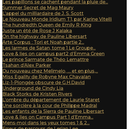
Les papillons se cachent pendant la pluie de...
Summer Secret de Mag Maury
L’appel du milliardaire de J. S. Scott
Le Nouveau Monde Iridium T1, par Karine Vitelli
The hundredth Queen de Emily R King
Juste un été de Rose J Kalaka
On the highway de Pauline Libersart
Arte Corpus : Tori et Noah partie 2...
Les larmes de Satan, tome 1 Le Groupe...
Love & lies on campus part2 d’Emma Green
Le prince Sarmate de Théo Lemattre
Tsahan d’Alex Parker
Du nouveau chez Melimelo, … et en plus,...
Miss Egality de Robyne Max Chavalan
Liz-1-Plongée obscure de G.H.David
Underground de Cindy Lia
Black Storks de Kristen Rivers
L’ombre du département de Laurie Staret
Une sorcière à la cour de Philippe Madral
Les enfants de la Sierra de Pauline Libersart
Love & lies on Campus Part 1 d’Emma...
Mens-moi dans les yeux tomes 1 & 2...
Erreur de parcours de Lerian Lee