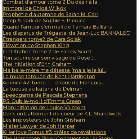
Combat d’amour tome 2 Du désir à la...
Immoral de Chloé Wilkox
Prophétie d’automne de Sarah M. Carr
Deep & dark de Sophie S. Pierucci
Quand l’amour s’en mail de Tamara Balliana
Les disparus de Trégastel de Jean-Luc BANNALEC
Étrangers tome2 de Cara Solak
Élévation de Stephen King
L’infiltration tome 2 de Fanely Scott
Ton sourire sur son visage de Rose J...
The initiation d’Erin Graham
Ma belle-mère me déteste (mais je le lui...
La muse tatouée de Kent Harrington
Agence 42: tome 1 : Terrans de François...
La tueuse au katana de Delman
Speedgame de Pascale Stephens
PS: Oublie-moi ! d’Emma Green
Mon initiation de Louise Valmont
Dans un battement de coeur de K.L. Shandwick
Les imposteurs de John Grisham
Mister Lawyer de Joh Harper
Killer love Bonus #3 drôles de révélations
The Horsemen Ride : Conquest de Liv Stone