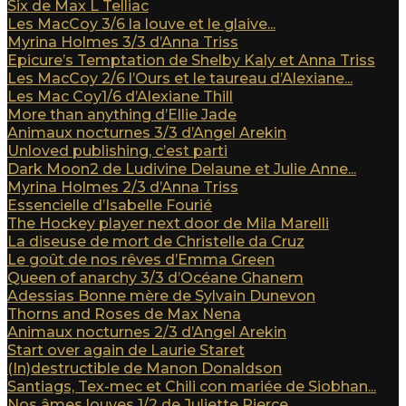
Six de Max L Telliac
Les MacCoy 3/6 la louve et le glaive...
Myrina Holmes 3/3 d’Anna Triss
Epicure’s Temptation de Shelby Kaly et Anna Triss
Les MacCoy 2/6 l’Ours et le taureau d’Alexiane...
Les Mac Coy1/6 d’Alexiane Thill
More than anything d’Ellie Jade
Animaux nocturnes 3/3 d’Angel Arekin
Unloved publishing, c’est parti
Dark Moon2 de Ludivine Delaune et Julie Anne...
Myrina Holmes 2/3 d’Anna Triss
Essencielle d’Isabelle Fourié
The Hockey player next door de Mila Marelli
La diseuse de mort de Christelle da Cruz
Le goût de nos rêves d’Emma Green
Queen of anarchy 3/3 d’Océane Ghanem
Adessias Bonne mère de Sylvain Dunevon
Thorns and Roses de Max Nena
Animaux nocturnes 2/3 d’Angel Arekin
Start over again de Laurie Staret
(In)destructible de Manon Donaldson
Santiags, Tex-mec et Chili con mariée de Siobhan...
Nos âmes louves 1/2 de Juliette Pierce