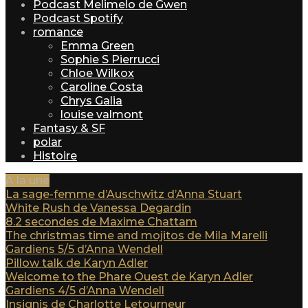
Podcast Melimelo de Gwen
Podcast Spotify
romance
Emma Green
Sophie S Pierrucci
Chloe Wilkox
Caroline Costa
Chrys Galia
louise valmont
Fantasy & SF
polar
Histoire
A la une
La sage-femme d’Auschwitz d’Anna Stuart
White Rush de Vanessa Degardin
8.2 secondes de Maxime Chattam
The christmas time and mojitos de Mila Marelli
Gardiens 5/5 d’Anna Wendell
Pillow talk de Karyn Adler
Welcome to the Phare Ouest de Karyn Adler
Gardiens 4/5 d’Anna Wendell
Insignis de Charlotte Letourneur