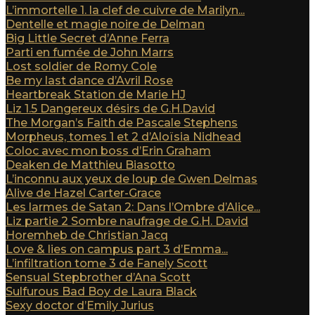
L’immortelle 1. la clef de cuivre de Marilyn...
Dentelle et magie noire de Delman
Big Little Secret d’Anne Ferra
Parti en fumée de John Marrs
Lost soldier de Romy Cole
Be my last dance d’Avril Rose
Heartbreak Station de Marie HJ
Liz 1.5 Dangereux désirs de G.H.David
The Morgan’s Faith de Pascale Stephens
Morpheus, tomes 1 et 2 d’Aloïsia Nidhead
Coloc avec mon boss d’Erin Graham
Deaken de Matthieu Biasotto
L’inconnu aux yeux de loup de Gwen Delmas
Alive de Hazel Carter-Grace
Les larmes de Satan 2: Dans l’Ombre d’Alice...
Liz partie 2 Sombre naufrage de G.H. David
Horemheb de Christian Jacq
Love & lies on campus part 3 d’Emma...
L’infiltration tome 3 de Fanely Scott
Sensual Stepbrother d’Ana Scott
Sulfurous Bad Boy de Laura Black
Sexy doctor d’Emily Jurius