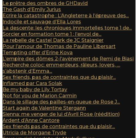
Le prêtre des ombres de GHDavid
The Gash d’Emily Jurius
Ecrire la catastrophe : L’Angleterre à l’épreuve des...
Indocile et sauvage d’Ella Lores
La descente: les chroniques immortelles tome 1 de...
Sorcier en formation tome 1 : l’envol de...
La rebelle de Castel Dark de JC Staignier
Pour l’amour de Thomas de Pauline Libersart
Tempting offer d’Erine Kova
L’empire des dômes 2-l’avènement de Remi de Biasi
Recherche coloc: emmerdeurs, râleurs, lovers, …
s’abstenir d’Emma...
Sex friends, pas de contraintes que du plaisir...
Inflamed par Cara Solak
Be my baby de Lily Tortay
Not for you de Marion Carmin
Dans le sillage des pailles-en-queue de Rose J...
Start again de Valentine Stergann
Sienna: me venger de lui d’Avril Rose (réédition)
Ardent d’Anne Cantore
Sex friends pas de contraintes que du plaisir...
Utricia de Morgane Tryde