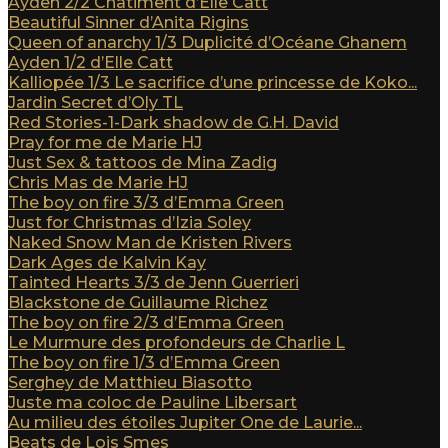
Ayden 2/2 Châtiment d’Elle Catt
Beautiful Sinner d’Anita Rigins
Queen of anarchy 1/3 Duplicité d’Océane Ghanem
Ayden 1/2 d’Elle Catt
Kalliopée 1/3 Le sacrifice d’une princesse de Koko...
Jardin Secret d’Oly TL
Red Stories-1-Dark shadow de G.H. David
Pray for me de Marie HJ
Just Sex & tattoos de Mina Zadig
Chris Mas de Marie HJ
The boy on fire 3/3 d’Emma Green
Just for Christmas d’Izia Soley
Naked Snow Man de Kristen Rivers
Dark Ages de Kalvin Kay
Tainted Hearts 3/3 de Jenn Guerrieri
Blackstone de Guillaume Richez
The boy on fire 2/3 d’Emma Green
Le Murmure des profondeurs de Charlie L
The boy on fire 1/3 d’Emma Green
Serghey de Matthieu Biasotto
Juste ma coloc de Pauline Libersart
Au milieu des étoiles Jupiter One de Laurie...
Beats de Lois Smes