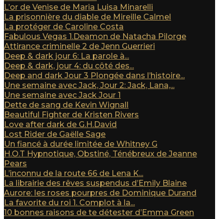
L’or de Venise de Maria Luisa Minarelli
La prisonnière du diable de Mireille Calmel
La protéger de Caroline Costa
Fabulous Vegas 1.Deamon de Natacha Pilorge
Attirance criminelle 2 de Jenn Guerrieri
Deep & dark jour 6: La parole à...
Deep & dark, jour 4: du côté des...
Deep and dark Jour 3 Plongée dans l’histoire...
Une semaine avec Jack, Jour 2: Jack, Lana,...
Une semaine avec Jack Jour 1
Dette de sang de Kevin Wignall
Beautiful Fighter de Kristen Rivers
Love after dark de G.H.David
Lost Rider de Gaëlle Sage
Un fiancé à durée limitée de Whitney G
H.O.T Hypnotique, Obstiné, Ténébreux de Jeanne
Pears
L’inconnu de la route 66 de Lena K...
La librairie des rêves suspendus d’Emily Blaine
Aurore: les roses pourpres de Dominique Durand
La favorite du roi 1. Complot à la...
10 bonnes raisons de te détester d’Emma Green