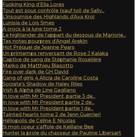
Fucking King d’Ella Lores
Tout est sous contrôle (sauf toi) de Sally...
L’insoumise des Highlands d’Ava Krol
Lunisia de Lois Smes
A crocs à la lune tome 2
Le highlander de l’appart du dessous de Marjorie...
Tes notes pourpres d’Angel Arekin
Hot Préquel de Jeanne Pears
Un printemps renversant de Rose J Kalaka
Captive de sang de Stéphanie Roselière
Marko de Matthieu Biasotto
Fire over dark de GH David
Gang of girls 4 Alicia de Caroline Costa
Socrate’s Shadow de Haley Riles
Irish & Alpha de Line Gagliano
In love with Mr President, partie 3 de...
In love with Mr President partie 2 de...
In love with Mr President partie 1 de...
Tainted hearts tome 2 de Jenn Guerrieri
Héliopolis de Céline E Nicolas
Si mon coeur s’affole de Kelilane Bee
Hunter la proie du chasseur de Pauline Libersart