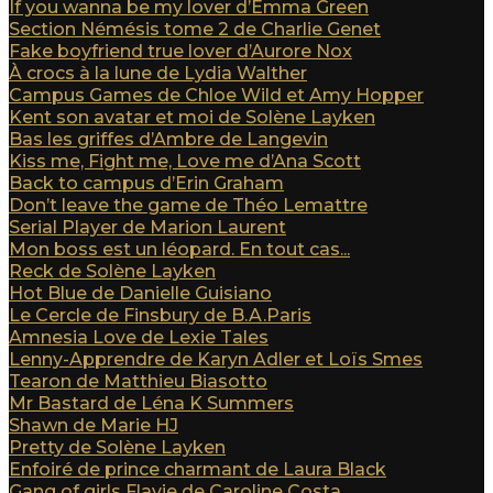
If you wanna be my lover d’Emma Green
Section Némésis tome 2 de Charlie Genet
Fake boyfriend true lover d’Aurore Nox
À crocs à la lune de Lydia Walther
Campus Games de Chloe Wild et Amy Hopper
Kent son avatar et moi de Solène Layken
Bas les griffes d’Ambre de Langevin
Kiss me, Fight me, Love me d’Ana Scott
Back to campus d’Erin Graham
Don’t leave the game de Théo Lemattre
Serial Player de Marion Laurent
Mon boss est un léopard. En tout cas...
Reck de Solène Layken
Hot Blue de Danielle Guisiano
Le Cercle de Finsbury de B.A.Paris
Amnesia Love de Lexie Tales
Lenny-Apprendre de Karyn Adler et Loïs Smes
Tearon de Matthieu Biasotto
Mr Bastard de Léna K Summers
Shawn de Marie HJ
Pretty de Solène Layken
Enfoiré de prince charmant de Laura Black
Gang of girls Flavie de Caroline Costa