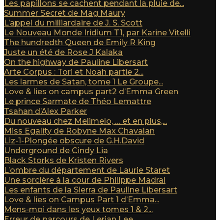
Les papillons se cachent pendant la pluie de...
Summer Secret de Mag Maury
L’appel du milliardaire de J. S. Scott
Le Nouveau Monde Iridium T1, par Karine Vitelli
The hundredth Queen de Emily R King
Juste un été de Rose J Kalaka
On the highway de Pauline Libersart
Arte Corpus : Tori et Noah partie 2...
Les larmes de Satan, tome 1 Le Groupe...
Love & lies on campus part2 d’Emma Green
Le prince Sarmate de Théo Lemattre
Tsahan d’Alex Parker
Du nouveau chez Melimelo, … et en plus,...
Miss Egality de Robyne Max Chavalan
Liz-1-Plongée obscure de G.H.David
Underground de Cindy Lia
Black Storks de Kristen Rivers
L’ombre du département de Laurie Staret
Une sorcière à la cour de Philippe Madral
Les enfants de la Sierra de Pauline Libersart
Love & lies on Campus Part 1 d’Emma...
Mens-moi dans les yeux tomes 1 & 2...
Erreur de parcours de Lerian Lee