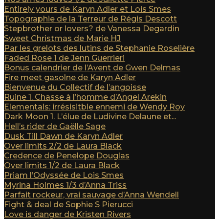
Entirely yours de Karyn Adler et Lois Smes
Topographie de la Terreur de Régis Descott
Stepbrother or lovers? de Vanessa Degardin
Sweet Christmas de Marie HJ
Par les grelots des lutins de Stephanie Roselière
Faded Rose 1 de Jenn Guerrieri
Bonus calendrier de l’Avent de Gwen Delmas
Fire meet gasolne de Karyn Adler
Bienvenue du Collectif de l’angoisse
Ruine 1. Chasse à l’homme d’Angel Arekin
Elementals: irrésisitble ennemi de Wendy Roy
Dark Moon 1. L’élue de Ludivine Delaune et...
Hell’s rider de Gaëlle Sage
Dusk Till Dawn de Karyn Adler
Over limits 2/2 de Laura Black
Credence de Penelope Douglas
Over limits 1/2 de Laura Black
Priam l’Odyssée de Lois Smes
Myrina Holmes 1/3 d’Anna Triss
Parfait rockeur, vrai sauvage d’Anna Wendell
Fight & deal de Sophie S Pierucci
Love is danger de Kristen Rivers