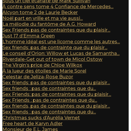
Sous un ciel écarlate de Mark Sullivan
À contre sens tome 4 Confiance de Mercedes...
Alcyon tome 2 de Laurie Becker
Noël part en vrille et ma vie aussi...
La mélodie du fantôme de A.G. Howard
Sex Friends pas de contraintes que du plaisir...
Just 17 d’Emma Green
L’homme idéal est une licorne comme les autres...
Sex friends: pas de contrainte que du plaisir...
Le conseil d’Orion: Willow et Lucas de Samantha...
Riverdale-Get out of town de Micol Ostow
The Virgin’s price de Chloe Wilkox
À la lueur des étoiles de Marie Sorel
Celestar de Jeliza-Rose Buzor
Sex friends: pas de contraintes que du plaisir...
Sex friends : pas de contraintes que du...
Sex Friends: pas de contraintes que du plaisir...
Sex Friends : pas de contraintes que du...
Sex friends, pas de contraintes que du plaisir...
Sex friends : pas de contraintes que du...
Christmas sucks d’Aurélia Vernet
Free heart de Karyn Adler
Monsieur de E.L. James