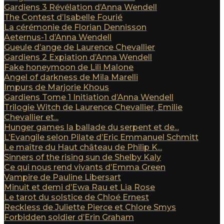
Gardiens 3 Révélation d’Anna Wendell
The Contest d’Isabelle Fourié
La cérémonie de Florian Dennisson
Aeternus-1 d’Anna Wendell
Gueule d’ange de Laurence Chevallier
Gardiens 2 Expiation d’Anna Wendell
Fake honeymoon de Lili Malone
Angel of darkness de Mila Marelli
Impurs de Marjorie Khous
Gardiens Tome 1 Initiation d’Anna Wendell
Trilogie Witch de Laurence Chevallier, Emilie
Chevallier et...
Hunger games la ballade du serpent et de...
L’Evangile selon Pilate d’Eric Emmanuel Schmitt
Le maître du Haut château de Philip K...
Sinners of the rising sun de Shelby Kaly
Ce qui nous rend vivants d’Emma Green
Vampire de Pauline Libersart
Minuit et demi d’Ewa Rau et Lia Rose
Le tarot du solstice de Chloé Ernest
Reckless de Juliette Pierce et Chlore Smys
Forbidden soldier d’Erin Graham