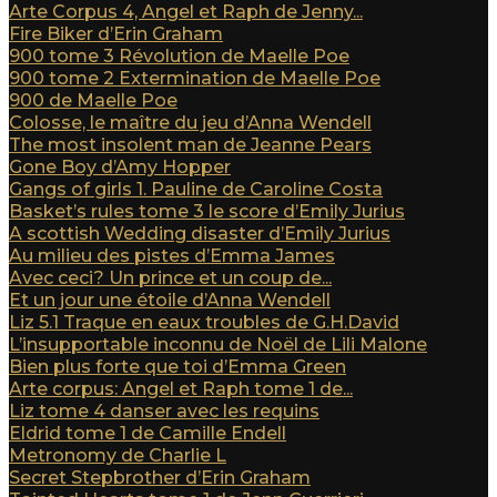
Arte Corpus 4, Angel et Raph de Jenny...
Fire Biker d’Erin Graham
900 tome 3 Révolution de Maelle Poe
900 tome 2 Extermination de Maelle Poe
900 de Maelle Poe
Colosse, le maître du jeu d’Anna Wendell
The most insolent man de Jeanne Pears
Gone Boy d’Amy Hopper
Gangs of girls 1. Pauline de Caroline Costa
Basket’s rules tome 3 le score d’Emily Jurius
A scottish Wedding disaster d’Emily Jurius
Au milieu des pistes d’Emma James
Avec ceci? Un prince et un coup de...
Et un jour une étoile d’Anna Wendell
Liz 5.1 Traque en eaux troubles de G.H.David
L’insupportable inconnu de Noël de Lili Malone
Bien plus forte que toi d’Emma Green
Arte corpus: Angel et Raph tome 1 de...
Liz tome 4 danser avec les requins
Eldrid tome 1 de Camille Endell
Metronomy de Charlie L
Secret Stepbrother d’Erin Graham