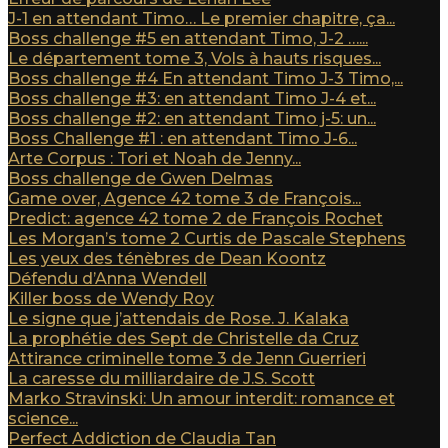
J-1 en attendant Timo… Le premier chapitre, ça...
Boss challenge #5 en attendant Timo, J-2 …...
Le département tome 3, Vols à hauts risques...
Boss challenge #4 En attendant Timo J-3 Timo,...
Boss challenge #3: en attendant Timo J-4 et...
Boss challenge #2: en attendant Timo j-5: un...
Boss Challenge #1 : en attendant Timo J-6...
Arte Corpus : Tori et Noah de Jenny...
Boss challenge de Gwen Delmas
Game over, Agence 42 tome 3 de François...
Predict: agence 42 tome 2 de François Rochet
Les Morgan’s tome 2 Curtis de Pascale Stephens
Les yeux des ténèbres de Dean Koontz
Défendu d’Anna Wendell
Killer boss de Wendy Roy
Le signe que j’attendais de Rose. J. Kalaka
La prophétie des Sept de Christelle da Cruz
Attirance criminelle tome 3 de Jenn Guerrieri
La caresse du milliardaire de J.S. Scott
Marko Stravinski: Un amour interdit: romance et
science...
Perfect Addiction de Claudia Tan