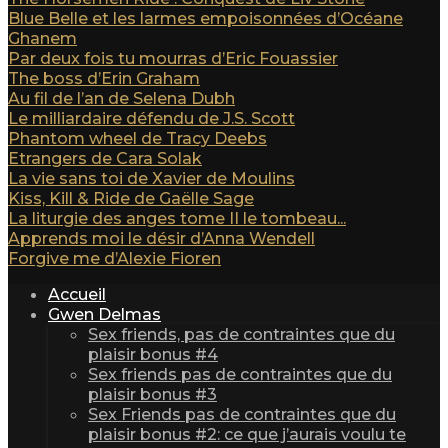
Blue Belle et les larmes empoisonnées d’Océane
Ghanem
Par deux fois tu mourras d’Eric Fouassier
The boss d’Erin Graham
Au fil de l’an de Selena Dubh
Le milliardaire défendu de J.S. Scott
Phantom wheel de Tracy Deebs
Etrangers de Cara Solak
La vie sans toi de Xavier de Moulins
Kiss, Kill & Ride de Gaëlle Sage
La liturgie des anges tome II le tombeau...
Apprends moi le désir d’Anna Wendell
Forgive me d’Alexie Fioren
Accueil
Gwen Delmas
Sex friends, pas de contraintes que du
plaisir bonus #4
Sex friends pas de contraintes que du
plaisir bonus #3
Sex Friends pas de contraintes que du
plaisir bonus #2: ce que j’aurais voulu te