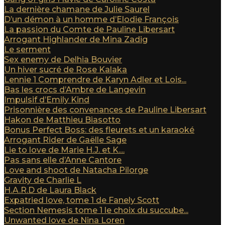
La dernière chamane de Julie Saurel
D’un démon à un homme d’Elodie François
La passion du Comte de Pauline Libersart
Arrogant Highlander de Mina Zadig
Le serment
Sex enemy de Delhia Bouvier
Un hiver sucré de Rose Kalaka
Lennie 1 Comprendre de Karyn Adler et Lois...
Bas les crocs d’Ambre de Langevin
Impulsif d’Emily Kind
Prisonnière des convenances de Pauline Libersart
Hakon de Matthieu Biasotto
Bonus Perfect Boss: des fleurets et un karaoké
Arrogant Rider de Gaëlle Sage
Lie to love de Marie H.J. et K....
Pas sans elle d’Anne Cantore
Love and shoot de Natacha Pilorge
Gravity de Charlie L
H.A.R.D de Laura Black
Expatried love, tome 1 de Fanely Scott
Section Nemesis tome 1 le choix du succube...
Unwanted love de Nina Loren