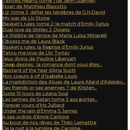
Tainted Hearts tome 1 de Jenn Guerrieri
Noan de Matthieu Biasotto
Liz, tome 3, défier les ténèbres de G.H.David
My war de Liv Stone
Basket’s rules tome 2: le match d’Emily Jurius
Dual love de Shirley J. Owens
Le théâtre de Venise de Maria Luisa Minarelli
Obsess me de Laura Black
Basket’s rules: la Reprise d’Emily Jurius
Tatoo me love de Lily Tortay
Jeux divins de Pauline Libersart
Deep desires : la romance dont vous êtes...
Bastard of the Year d’Ana Scott
Nos coeurs à vif d’Isabelle Louis
La malédiction des Atuas de Laure Allard d’Adelsky...
Sex friends or sex enemies ? de Kristen...
Juste 10 jours de Léana Soal
Les larmes de Satan tome 3 aux portes...
Forever yours d’Iris Julliard
Under the rain d’Emma S James
A ses ordres d’Anne Cantore
Au bout de nos rêves de Théo Lemattre
De la nuit à la lumière de Caroline...