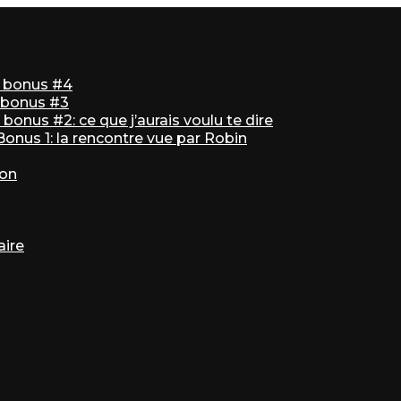
ir bonus #4
r bonus #3
bonus #2: ce que j’aurais voulu te dire
 Bonus 1: la rencontre vue par Robin
ton
aire