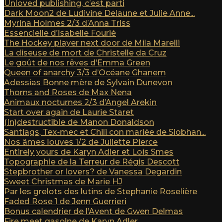
Unloved publishing, c’est parti
Dark Moon2 de Ludivine Delaune et Julie Anne...
Myrina Holmes 2/3 d’Anna Triss
Essencielle d’Isabelle Fourié
The Hockey player next door de Mila Marelli
La diseuse de mort de Christelle da Cruz
Le goût de nos rêves d’Emma Green
Queen of anarchy 3/3 d’Océane Ghanem
Adessias Bonne mère de Sylvain Dunevon
Thorns and Roses de Max Nena
Animaux nocturnes 2/3 d’Angel Arekin
Start over again de Laurie Staret
(In)destructible de Manon Donaldson
Santiags, Tex-mec et Chili con mariée de Siobhan...
Nos âmes louves 1/2 de Juliette Pierce
Entirely yours de Karyn Adler et Lois Smes
Topographie de la Terreur de Régis Descott
Stepbrother or lovers? de Vanessa Degardin
Sweet Christmas de Marie HJ
Par les grelots des lutins de Stephanie Roselière
Faded Rose 1 de Jenn Guerrieri
Bonus calendrier de l’Avent de Gwen Delmas
Fire meet gasolne de Karyn Adler