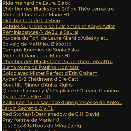
Ride me hard de Laura Black
L’héritier des Blackstone 2/3 de Théo Lemattre
Midnight hearts de Marie HJ
Rich bastard de L.J.Shen
Gabriel-Surprendre de Lois Smes et Karyn Adler
Réminiscences-1- de Julie Saurel
Au-delà du Torii de Laure Allard d’Adesky et...
Solveig de Matthieu Biasotto
Campus Enemies de Sonia Eska
Midnight dancer de Marie HJ
L’héritier des Blackstone 1/3 de Theo Lemattre
Sur ta route de Pauline Libersart
Coloc avec Mister Perfect d’Erin Graham
Ayden 2/2 Châtiment d’Elle Catt
Beautiful Sinner d’Anita Rigins
Queen of anarchy 1/3 Duplicité d’Océane Ghanem
Ayden 1/2 d’Elle Catt
Kalliopée 1/3 Le sacrifice d’une princesse de Koko...
Jardin Secret d’Oly TL
Red Stories-1-Dark shadow de G.H. David
Pray for me de Marie HJ
Just Sex & tattoos de Mina Zadig