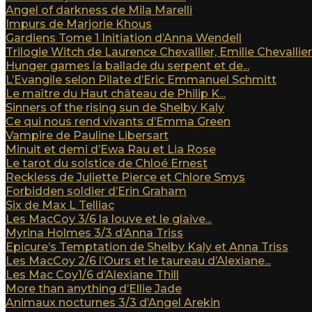
Angel of darkness de Mila Marelli
Impurs de Marjorie Khous
Gardiens Tome 1 Initiation d’Anna Wendell
Trilogie Witch de Laurence Chevallier, Emilie Chevallier e
Hunger games la ballade du serpent et de...
L’Evangile selon Pilate d’Eric Emmanuel Schmitt
Le maître du Haut château de Philip K...
Sinners of the rising sun de Shelby Kaly
Ce qui nous rend vivants d’Emma Green
Vampire de Pauline Libersart
Minuit et demi d’Ewa Rau et Lia Rose
Le tarot du solstice de Chloé Ernest
Reckless de Juliette Pierce et Chlore Smys
Forbidden soldier d’Erin Graham
Six de Max L Telliac
Les MacCoy 3/6 la louve et le glaive...
Myrina Holmes 3/3 d’Anna Triss
Epicure’s Temptation de Shelby Kaly et Anna Triss
Les MacCoy 2/6 l’Ours et le taureau d’Alexiane...
Les Mac Coy1/6 d’Alexiane Thill
More than anything d’Ellie Jade
Animaux nocturnes 3/3 d’Angel Arekin