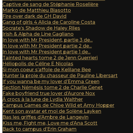
Captive de sang de Stéphanie Roselière
Marko de Matthieu Biasotto
Fire over dark de GH David
Gang of girls 4 Alicia de Caroline Costa
Socrate’s Shadow de Haley Riles
Irish & Alpha de Line Gagliano
In love with Mr President, partie 3 de...
In love with Mr President partie 2 de...
In love with Mr President partie 1 de...
Tainted hearts tome 2 de Jenn Guerrieri
Héliopolis de Céline E Nicolas
Si mon coeur s’affole de Kelilane Bee
Hunter la proie du chasseur de Pauline Libersart
If you wanna be my lover d’Emma Green
Section Némésis tome 2 de Charlie Genet
Fake boyfriend true lover d’Aurore Nox
À crocs à la lune de Lydia Walther
Campus Games de Chloe Wild et Amy Hopper
Kent son avatar et moi de Solène Layken
Bas les griffes d’Ambre de Langevin
Kiss me, Fight me, Love me d’Ana Scott
Back to campus d’Erin Graham