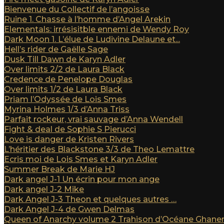
Bienvenue du Collectif de l’angoisse
Ruine 1. Chasse à l’homme d’Angel Arekin
Elementals: irrésisitble ennemi de Wendy Roy
Dark Moon 1. L’élue de Ludivine Delaune et...
Hell’s rider de Gaëlle Sage
Dusk Till Dawn de Karyn Adler
Over limits 2/2 de Laura Black
Credence de Penelope Douglas
Over limits 1/2 de Laura Black
Priam l’Odyssée de Lois Smes
Myrina Holmes 1/3 d’Anna Triss
Parfait rockeur, vrai sauvage d’Anna Wendell
Fight & deal de Sophie S Pierucci
Love is danger de Kristen Rivers
L’héritier des Blackstone 3/3 de Theo Lemattre
Ecris moi de Lois Smes et Karyn Adler
Summer Break de Marie HJ
Dark angel J-1 Un écrin pour mon ange
Dark angel J-2 Mike
Dark Angel J-3 Theon et quelques autres …
Dark Angel J-4 de Gwen Delmas
Queen of Anarchy volume 2 Trahison d’Océane Ghan