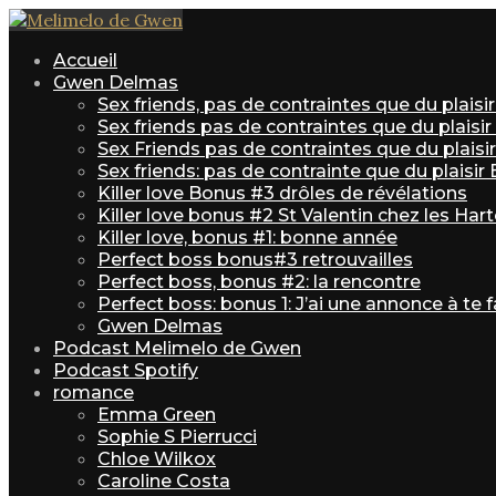
Accueil
Gwen Delmas
Sex friends, pas de contraintes que du plais
Sex friends pas de contraintes que du plaisi
Sex Friends pas de contraintes que du plaisir 
Sex friends: pas de contrainte que du plaisir
Killer love Bonus #3 drôles de révélations
Killer love bonus #2 St Valentin chez les Har
Killer love, bonus #1: bonne année
Perfect boss bonus#3 retrouvailles
Perfect boss, bonus #2: la rencontre
Perfect boss: bonus 1: J’ai une annonce à te f
Gwen Delmas
Podcast Melimelo de Gwen
Podcast Spotify
romance
Emma Green
Sophie S Pierrucci
Chloe Wilkox
Caroline Costa