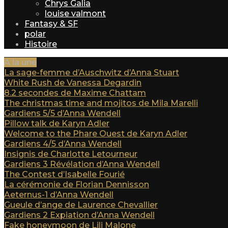
Chrys Galia
louise valmont
Fantasy & SF
polar
Histoire
A la une
La sage-femme d’Auschwitz d’Anna Stuart
White Rush de Vanessa Degardin
8.2 secondes de Maxime Chattam
The christmas time and mojitos de Mila Marelli
Gardiens 5/5 d’Anna Wendell
Pillow talk de Karyn Adler
Welcome to the Phare Ouest de Karyn Adler
Gardiens 4/5 d’Anna Wendell
Insignis de Charlotte Letourneur
Gardiens 3 Révélation d’Anna Wendell
The Contest d’Isabelle Fourié
La cérémonie de Florian Dennisson
Aeternus-1 d’Anna Wendell
Gueule d’ange de Laurence Chevallier
Gardiens 2 Expiation d’Anna Wendell
Fake honeymoon de Lili Malone