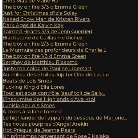
Chris Mas de Marie HJ
The boy on fire 3/3 d’Emma Green
Just for Christmas d’Izia Soley
Naked Snow Man de Kristen Rivers
Dark Ages de Kalvin Kay
Tainted Hearts 3/3 de Jenn Guerrieri
Blackstone de Guillaume Richez
The boy on fire 2/3 d’Emma Green
Le Murmure des profondeurs de Charlie L
The boy on fire 1/3 d’Emma Green
Serghey de Matthieu Biasotto
Juste ma coloc de Pauline Libersart
Au milieu des étoiles Jupiter One de Laurie...
Beats de Lois Smes
Fucking King d’Ella Lores
Tout est sous contrôle (sauf toi) de Sally...
L’insoumise des Highlands d’Ava Krol
Lunisia de Lois Smes
A crocs à la lune tome 2
Le highlander de l’appart du dessous de Marjorie...
Tes notes pourpres d’Angel Arekin
Hot Préquel de Jeanne Pears
Un printemps renversant de Rose J Kalaka