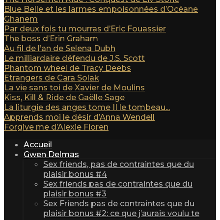
Blue Belle et les larmes empoisonnées d’Océane
Ghanem
Par deux fois tu mourras d’Eric Fouassier
The boss d’Erin Graham
Au fil de l’an de Selena Dubh
Le milliardaire défendu de J.S. Scott
Phantom wheel de Tracy Deebs
Etrangers de Cara Solak
La vie sans toi de Xavier de Moulins
Kiss, Kill & Ride de Gaëlle Sage
La liturgie des anges tome II le tombeau...
Apprends moi le désir d’Anna Wendell
Forgive me d’Alexie Fioren
Accueil
Gwen Delmas
Sex friends, pas de contraintes que du
plaisir bonus #4
Sex friends pas de contraintes que du
plaisir bonus #3
Sex Friends pas de contraintes que du
plaisir bonus #2: ce que j’aurais voulu te