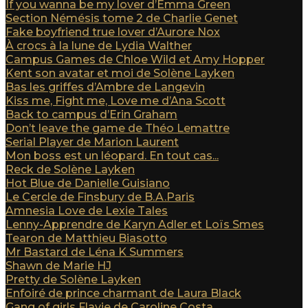
If you wanna be my lover d’Emma Green
Section Némésis tome 2 de Charlie Genet
Fake boyfriend true lover d’Aurore Nox
À crocs à la lune de Lydia Walther
Campus Games de Chloe Wild et Amy Hopper
Kent son avatar et moi de Solène Layken
Bas les griffes d’Ambre de Langevin
Kiss me, Fight me, Love me d’Ana Scott
Back to campus d’Erin Graham
Don’t leave the game de Théo Lemattre
Serial Player de Marion Laurent
Mon boss est un léopard. En tout cas...
Reck de Solène Layken
Hot Blue de Danielle Guisiano
Le Cercle de Finsbury de B.A.Paris
Amnesia Love de Lexie Tales
Lenny-Apprendre de Karyn Adler et Loïs Smes
Tearon de Matthieu Biasotto
Mr Bastard de Léna K Summers
Shawn de Marie HJ
Pretty de Solène Layken
Enfoiré de prince charmant de Laura Black
Gang of girls Flavie de Caroline Costa