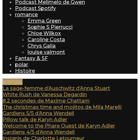
Podcast Melimelo de Gwen
Podcast Spotify
romance
Emma Green
Sophie S Pierrucci
Chloe Wilkox
Caroline Costa
Chrys Galia
louise valmont
Fantasy & SF
polar
Histoire
A la une
La sage-femme d’Auschwitz d’Anna Stuart
White Rush de Vanessa Degardin
8.2 secondes de Maxime Chattam
The christmas time and mojitos de Mila Marelli
Gardiens 5/5 d’Anna Wendell
Pillow talk de Karyn Adler
Welcome to the Phare Ouest de Karyn Adler
Gardiens 4/5 d’Anna Wendell
Insignis de Charlotte Letourneur