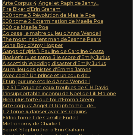
Arte Corpus 4, Angel et Raph de Jenny...
Fire Biker d’Erin Graham
900 tome 3 Révolution de Maelle Poe
900 tome 2 Extermination de Maelle Poe
900 de Maelle Poe
Colosse, le maître du jeu d’Anna Wendell
The most insolent man de Jeanne Pears
Gone Boy d’Amy Hopper
Gangs of girls 1. Pauline de Caroline Costa
Basket’s rules tome 3 le score d’Emily Jurius
A scottish Wedding disaster d’Emily Jurius
Au milieu des pistes d’Emma James
Avec ceci? Un prince et un coup de...
Et un jour une étoile d’Anna Wendell
Liz 5.1 Traque en eaux troubles de G.H.David
L’insupportable inconnu de Noël de Lili Malone
Bien plus forte que toi d’Emma Green
Arte corpus: Angel et Raph tome 1 de...
Liz tome 4 danser avec les requins
Eldrid tome 1 de Camille Endell
Metronomy de Charlie L
Secret Stepbrother d’Erin Graham