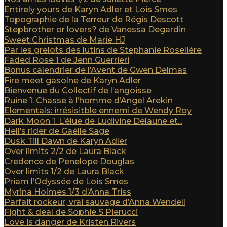
Entirely yours de Karyn Adler et Lois Smes
Topographie de la Terreur de Régis Descott
Stepbrother or lovers? de Vanessa Degardin
Sweet Christmas de Marie HJ
Par les grelots des lutins de Stephanie Roselière
Faded Rose 1 de Jenn Guerrieri
Bonus calendrier de l’Avent de Gwen Delmas
Fire meet gasolne de Karyn Adler
Bienvenue du Collectif de l’angoisse
Ruine 1. Chasse à l’homme d’Angel Arekin
Elementals: irrésisitble ennemi de Wendy Roy
Dark Moon 1. L’élue de Ludivine Delaune et...
Hell’s rider de Gaëlle Sage
Dusk Till Dawn de Karyn Adler
Over limits 2/2 de Laura Black
Credence de Penelope Douglas
Over limits 1/2 de Laura Black
Priam l’Odyssée de Lois Smes
Myrina Holmes 1/3 d’Anna Triss
Parfait rockeur, vrai sauvage d’Anna Wendell
Fight & deal de Sophie S Pierucci
Love is danger de Kristen Rivers