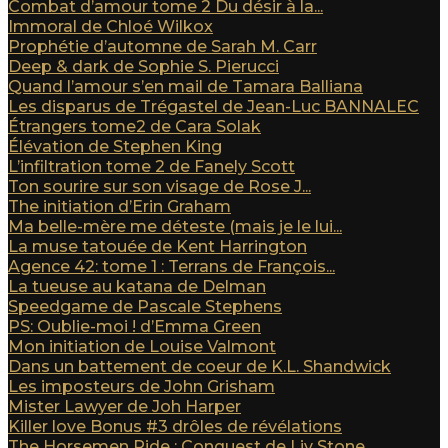
Combat d’amour tome 2 Du désir à la...
Immoral de Chloé Wilkox
Prophétie d’automne de Sarah M. Carr
Deep & dark de Sophie S. Pierucci
Quand l’amour s’en mail de Tamara Balliana
Les disparus de Trégastel de Jean-Luc BANNALEC
Étrangers tome2 de Cara Solak
Élévation de Stephen King
L’infiltration tome 2 de Fanely Scott
Ton sourire sur son visage de Rose J...
The initiation d’Erin Graham
Ma belle-mère me déteste (mais je le lui...
La muse tatouée de Kent Harrington
Agence 42: tome 1 : Terrans de François...
La tueuse au katana de Delman
Speedgame de Pascale Stephens
PS: Oublie-moi ! d’Emma Green
Mon initiation de Louise Valmont
Dans un battement de coeur de K.L. Shandwick
Les imposteurs de John Grisham
Mister Lawyer de Joh Harper
Killer love Bonus #3 drôles de révélations
The Horsemen Ride : Conquest de Liv Stone