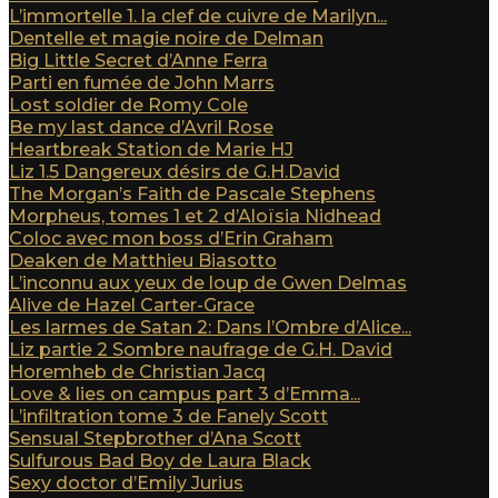
L’immortelle 1. la clef de cuivre de Marilyn...
Dentelle et magie noire de Delman
Big Little Secret d’Anne Ferra
Parti en fumée de John Marrs
Lost soldier de Romy Cole
Be my last dance d’Avril Rose
Heartbreak Station de Marie HJ
Liz 1.5 Dangereux désirs de G.H.David
The Morgan’s Faith de Pascale Stephens
Morpheus, tomes 1 et 2 d’Aloïsia Nidhead
Coloc avec mon boss d’Erin Graham
Deaken de Matthieu Biasotto
L’inconnu aux yeux de loup de Gwen Delmas
Alive de Hazel Carter-Grace
Les larmes de Satan 2: Dans l’Ombre d’Alice...
Liz partie 2 Sombre naufrage de G.H. David
Horemheb de Christian Jacq
Love & lies on campus part 3 d’Emma...
L’infiltration tome 3 de Fanely Scott
Sensual Stepbrother d’Ana Scott
Sulfurous Bad Boy de Laura Black
Sexy doctor d’Emily Jurius