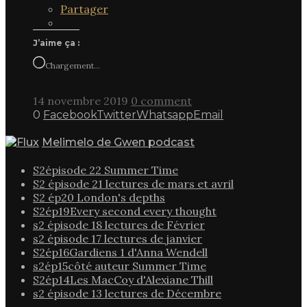
Partager
J’aime ça :
Chargement…
14 novembre 2019
0 comment
0
Facebook
Twitter
Whatsapp
Email
Melimelo de Gwen podcast
S2épisode 22 Summer Time
S2 épisode 21 lectures de mars et avril
S2 ép20 London's depths
S2ép19Every second every thought
s2 épisode 18 lectures de Février
s2 épisode 17 lectures de janvier
S2ép16Gardiens 1 d'Anna Wendell
s2ép15côté auteur Summer Time
S2ép14Les MacCoy d'Alexiane Thill
s2 épisode 13 lectures de Décembre