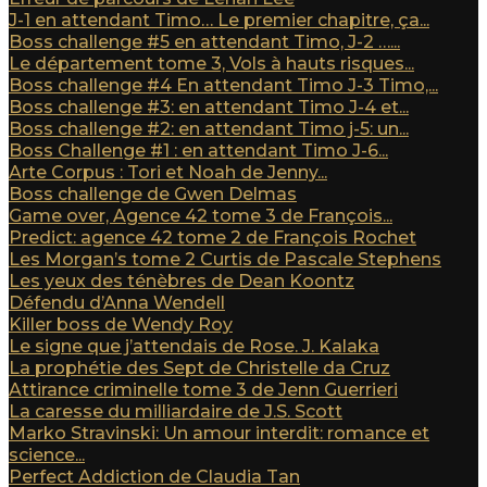
J-1 en attendant Timo… Le premier chapitre, ça...
Boss challenge #5 en attendant Timo, J-2 …...
Le département tome 3, Vols à hauts risques...
Boss challenge #4 En attendant Timo J-3 Timo,...
Boss challenge #3: en attendant Timo J-4 et...
Boss challenge #2: en attendant Timo j-5: un...
Boss Challenge #1 : en attendant Timo J-6...
Arte Corpus : Tori et Noah de Jenny...
Boss challenge de Gwen Delmas
Game over, Agence 42 tome 3 de François...
Predict: agence 42 tome 2 de François Rochet
Les Morgan’s tome 2 Curtis de Pascale Stephens
Les yeux des ténèbres de Dean Koontz
Défendu d’Anna Wendell
Killer boss de Wendy Roy
Le signe que j’attendais de Rose. J. Kalaka
La prophétie des Sept de Christelle da Cruz
Attirance criminelle tome 3 de Jenn Guerrieri
La caresse du milliardaire de J.S. Scott
Marko Stravinski: Un amour interdit: romance et
science...
Perfect Addiction de Claudia Tan