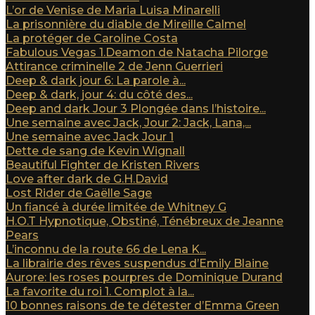
L’or de Venise de Maria Luisa Minarelli
La prisonnière du diable de Mireille Calmel
La protéger de Caroline Costa
Fabulous Vegas 1.Deamon de Natacha Pilorge
Attirance criminelle 2 de Jenn Guerrieri
Deep & dark jour 6: La parole à...
Deep & dark, jour 4: du côté des...
Deep and dark Jour 3 Plongée dans l’histoire...
Une semaine avec Jack, Jour 2: Jack, Lana,...
Une semaine avec Jack Jour 1
Dette de sang de Kevin Wignall
Beautiful Fighter de Kristen Rivers
Love after dark de G.H.David
Lost Rider de Gaëlle Sage
Un fiancé à durée limitée de Whitney G
H.O.T Hypnotique, Obstiné, Ténébreux de Jeanne
Pears
L’inconnu de la route 66 de Lena K...
La librairie des rêves suspendus d’Emily Blaine
Aurore: les roses pourpres de Dominique Durand
La favorite du roi 1. Complot à la...
10 bonnes raisons de te détester d’Emma Green