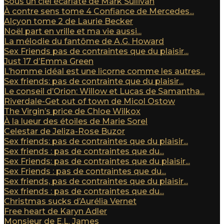
Sous un ciel écarlate de Mark Sullivan
À contre sens tome 4 Confiance de Mercedes...
Alcyon tome 2 de Laurie Becker
Noël part en vrille et ma vie aussi...
La mélodie du fantôme de A.G. Howard
Sex Friends pas de contraintes que du plaisir...
Just 17 d’Emma Green
L’homme idéal est une licorne comme les autres...
Sex friends: pas de contrainte que du plaisir...
Le conseil d’Orion: Willow et Lucas de Samantha...
Riverdale-Get out of town de Micol Ostow
The Virgin’s price de Chloe Wilkox
À la lueur des étoiles de Marie Sorel
Celestar de Jeliza-Rose Buzor
Sex friends: pas de contraintes que du plaisir...
Sex friends : pas de contraintes que du...
Sex Friends: pas de contraintes que du plaisir...
Sex Friends : pas de contraintes que du...
Sex friends, pas de contraintes que du plaisir...
Sex friends : pas de contraintes que du...
Christmas sucks d’Aurélia Vernet
Free heart de Karyn Adler
Monsieur de E.L. James