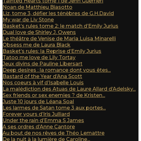
Tainted Hearts tome 1 de Jenn Guerrieri
Noan de Matthieu Biasotto
Liz, tome 3, défier les ténèbres de G.H.David
My war de Liv Stone
Basket’s rules tome 2: le match d’Emily Jurius
Dual love de Shirley J. Owens
Le théâtre de Venise de Maria Luisa Minarelli
Obsess me de Laura Black
Basket’s rules: la Reprise d’Emily Jurius
Tatoo me love de Lily Tortay
Jeux divins de Pauline Libersart
Deep desires : la romance dont vous êtes...
Bastard of the Year d’Ana Scott
Nos coeurs à vif d’Isabelle Louis
La malédiction des Atuas de Laure Allard d’Adelsky...
Sex friends or sex enemies ? de Kristen...
Juste 10 jours de Léana Soal
Les larmes de Satan tome 3 aux portes...
Forever yours d’Iris Julliard
Under the rain d’Emma S James
A ses ordres d’Anne Cantore
Au bout de nos rêves de Théo Lemattre
De la nuit à la lumière de Caroline...