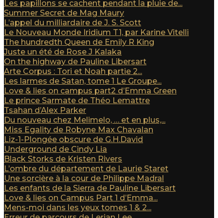
Les papillons se cachent pendant la pluie de...
Summer Secret de Mag Maury
L’appel du milliardaire de J. S. Scott
Le Nouveau Monde Iridium T1, par Karine Vitelli
The hundredth Queen de Emily R King
Juste un été de Rose J Kalaka
On the highway de Pauline Libersart
Arte Corpus : Tori et Noah partie 2...
Les larmes de Satan, tome 1 Le Groupe...
Love & lies on campus part2 d’Emma Green
Le prince Sarmate de Théo Lemattre
Tsahan d’Alex Parker
Du nouveau chez Melimelo, … et en plus,...
Miss Egality de Robyne Max Chavalan
Liz-1-Plongée obscure de G.H.David
Underground de Cindy Lia
Black Storks de Kristen Rivers
L’ombre du département de Laurie Staret
Une sorcière à la cour de Philippe Madral
Les enfants de la Sierra de Pauline Libersart
Love & lies on Campus Part 1 d’Emma...
Mens-moi dans les yeux tomes 1 & 2...
Erreur de parcours de Lerian Lee