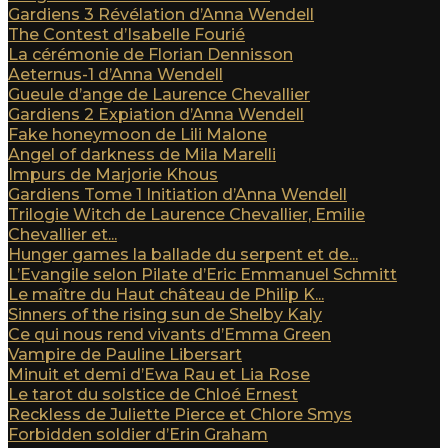
Gardiens 3 Révélation d’Anna Wendell
The Contest d’Isabelle Fourié
La cérémonie de Florian Dennisson
Aeternus-1 d’Anna Wendell
Gueule d’ange de Laurence Chevallier
Gardiens 2 Expiation d’Anna Wendell
Fake honeymoon de Lili Malone
Angel of darkness de Mila Marelli
Impurs de Marjorie Khous
Gardiens Tome 1 Initiation d’Anna Wendell
Trilogie Witch de Laurence Chevallier, Emilie
Chevallier et...
Hunger games la ballade du serpent et de...
L’Evangile selon Pilate d’Eric Emmanuel Schmitt
Le maître du Haut château de Philip K...
Sinners of the rising sun de Shelby Kaly
Ce qui nous rend vivants d’Emma Green
Vampire de Pauline Libersart
Minuit et demi d’Ewa Rau et Lia Rose
Le tarot du solstice de Chloé Ernest
Reckless de Juliette Pierce et Chlore Smys
Forbidden soldier d’Erin Graham