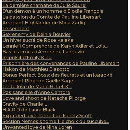
La dernière chamane de Julie Saurel
D’un démon à un homme d’Elodie François
La passion du Comte de Pauline Libersart
Arrogant Highlander de Mina Zadig
Le serment
Sex enemy de Delhia Bouvier
Un hiver sucré de Rose Kalaka
Lennie 1 Comprendre de Karyn Adler et Lois...
Bas les crocs d’Ambre de Langevin
Impulsif d’Emily Kind
Prisonnière des convenances de Pauline Libersart
Hakon de Matthieu Biasotto
Bonus Perfect Boss: des fleurets et un karaoké
Arrogant Rider de Gaëlle Sage
Lie to love de Marie H.J. et K....
Pas sans elle d’Anne Cantore
Love and shoot de Natacha Pilorge
Gravity de Charlie L
H.A.R.D de Laura Black
Expatried love, tome 1 de Fanely Scott
Section Nemesis tome 1 le choix du succube...
Unwanted love de Nina Loren