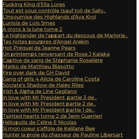
Fucking King d’Ella Lores
Tout est sous contrôle (sauf toi) de Sally...
L’insoumise des Highlands d’Ava Krol
Lunisia de Lois Smes
A crocs à la lune tome 2
Le highlander de l’appart du dessous de Marjorie...
Tes notes pourpres d’Angel Arekin
Hot Préquel de Jeanne Pears
Un printemps renversant de Rose J Kalaka
Captive de sang de Stéphanie Roselière
Marko de Matthieu Biasotto
Fire over dark de GH David
Gang of girls 4 Alicia de Caroline Costa
Socrate’s Shadow de Haley Riles
Irish & Alpha de Line Gagliano
In love with Mr President, partie 3 de...
In love with Mr President partie 2 de...
In love with Mr President partie 1 de...
Tainted hearts tome 2 de Jenn Guerrieri
Héliopolis de Céline E Nicolas
Si mon coeur s’affole de Kelilane Bee
Hunter la proie du chasseur de Pauline Libersart