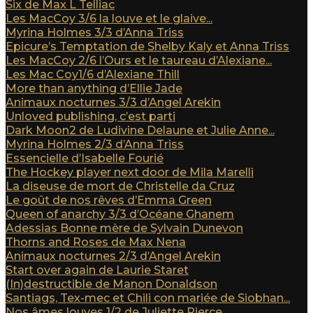
Six de Max L Telliac
Les MacCoy 3/6 la louve et le glaive...
Myrina Holmes 3/3 d’Anna Triss
Epicure’s Temptation de Shelby Kaly et Anna Triss
Les MacCoy 2/6 l’Ours et le taureau d’Alexiane...
Les Mac Coy1/6 d’Alexiane Thill
More than anything d’Ellie Jade
Animaux nocturnes 3/3 d’Angel Arekin
Unloved publishing, c’est parti
Dark Moon2 de Ludivine Delaune et Julie Anne...
Myrina Holmes 2/3 d’Anna Triss
Essencielle d’Isabelle Fourié
The Hockey player next door de Mila Marelli
La diseuse de mort de Christelle da Cruz
Le goût de nos rêves d’Emma Green
Queen of anarchy 3/3 d’Océane Ghanem
Adessias Bonne mère de Sylvain Dunevon
Thorns and Roses de Max Nena
Animaux nocturnes 2/3 d’Angel Arekin
Start over again de Laurie Staret
(In)destructible de Manon Donaldson
Santiags, Tex-mec et Chili con mariée de Siobhan...
Nos âmes louves 1/2 de Juliette Pierce