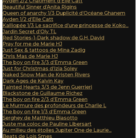
Ayden 2/2 Châtiment d’Elle Catt
Beautiful Sinner d’Anita Rigins
Queen of anarchy 1/3 Duplicité d’Océane Ghanem
Ayden 1/2 d’Elle Catt
Kalliopée 1/3 Le sacrifice d’une princesse de Koko...
Jardin Secret d’Oly TL
Red Stories-1-Dark shadow de G.H. David
Pray for me de Marie HJ
Just Sex & tattoos de Mina Zadig
Chris Mas de Marie HJ
The boy on fire 3/3 d’Emma Green
Just for Christmas d’Izia Soley
Naked Snow Man de Kristen Rivers
Dark Ages de Kalvin Kay
Tainted Hearts 3/3 de Jenn Guerrieri
Blackstone de Guillaume Richez
The boy on fire 2/3 d’Emma Green
Le Murmure des profondeurs de Charlie L
The boy on fire 1/3 d’Emma Green
Serghey de Matthieu Biasotto
Juste ma coloc de Pauline Libersart
Au milieu des étoiles Jupiter One de Laurie...
Beats de Lois Smes