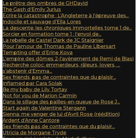
Le prêtre des ombres de GHDavid
The Gash d’Emily Jurius
Ecrire la catastrophe : L’Angleterre à l’épreuve des...
Indocile et sauvage d’Ella Lores
La descente: les chroniques immortelles tome 1 de...
Sorcier en formation tome 1 : l’envol de...
La rebelle de Castel Dark de JC Staignier
Pour l’amour de Thomas de Pauline Libersart
Tempting offer d’Erine Kova
L’empire des dômes 2-l’avènement de Remi de Biasi
Recherche coloc: emmerdeurs, râleurs, lovers, …
s’abstenir d’Emma...
Sex friends, pas de contraintes que du plaisir...
Inflamed par Cara Solak
Be my baby de Lily Tortay
Not for you de Marion Carmin
Dans le sillage des pailles-en-queue de Rose J...
Start again de Valentine Stergann
Sienna: me venger de lui d’Avril Rose (réédition)
Ardent d’Anne Cantore
Sex friends pas de contraintes que du plaisir...
Utricia de Morgane Tryde