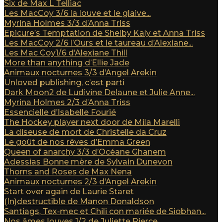
Six de Max L Telliac
Les MacCoy 3/6 la louve et le glaive...
Myrina Holmes 3/3 d’Anna Triss
Epicure’s Temptation de Shelby Kaly et Anna Triss
Les MacCoy 2/6 l’Ours et le taureau d’Alexiane...
Les Mac Coy1/6 d’Alexiane Thill
More than anything d’Ellie Jade
Animaux nocturnes 3/3 d’Angel Arekin
Unloved publishing, c’est parti
Dark Moon2 de Ludivine Delaune et Julie Anne...
Myrina Holmes 2/3 d’Anna Triss
Essencielle d’Isabelle Fourié
The Hockey player next door de Mila Marelli
La diseuse de mort de Christelle da Cruz
Le goût de nos rêves d’Emma Green
Queen of anarchy 3/3 d’Océane Ghanem
Adessias Bonne mère de Sylvain Dunevon
Thorns and Roses de Max Nena
Animaux nocturnes 2/3 d’Angel Arekin
Start over again de Laurie Staret
(In)destructible de Manon Donaldson
Santiags, Tex-mec et Chili con mariée de Siobhan...
Nos âmes louves 1/2 de Juliette Pierce