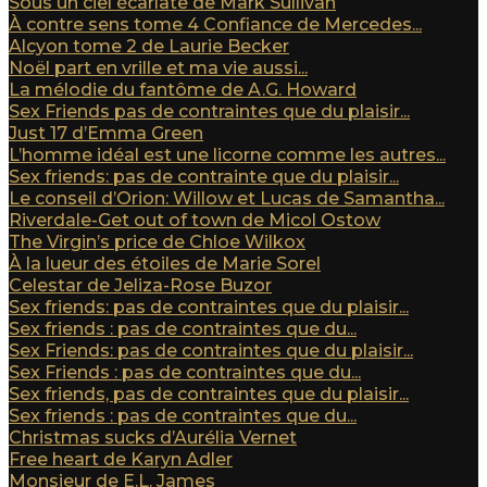
Sous un ciel écarlate de Mark Sullivan
À contre sens tome 4 Confiance de Mercedes...
Alcyon tome 2 de Laurie Becker
Noël part en vrille et ma vie aussi...
La mélodie du fantôme de A.G. Howard
Sex Friends pas de contraintes que du plaisir...
Just 17 d’Emma Green
L’homme idéal est une licorne comme les autres...
Sex friends: pas de contrainte que du plaisir...
Le conseil d’Orion: Willow et Lucas de Samantha...
Riverdale-Get out of town de Micol Ostow
The Virgin’s price de Chloe Wilkox
À la lueur des étoiles de Marie Sorel
Celestar de Jeliza-Rose Buzor
Sex friends: pas de contraintes que du plaisir...
Sex friends : pas de contraintes que du...
Sex Friends: pas de contraintes que du plaisir...
Sex Friends : pas de contraintes que du...
Sex friends, pas de contraintes que du plaisir...
Sex friends : pas de contraintes que du...
Christmas sucks d’Aurélia Vernet
Free heart de Karyn Adler
Monsieur de E.L. James