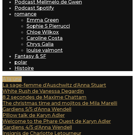
Podcast Melimelo de Gwen
Podcast Spotify
romance
Emma Green
Sophie S Pierrucci
Chloe Wilkox
Caroline Costa
Chrys Galia
louise valmont
Fantasy & SF
polar
Histoire
A la une
La sage-femme d’Auschwitz d’Anna Stuart
White Rush de Vanessa Degardin
8.2 secondes de Maxime Chattam
The christmas time and mojitos de Mila Marelli
Gardiens 5/5 d’Anna Wendell
Pillow talk de Karyn Adler
Welcome to the Phare Ouest de Karyn Adler
Gardiens 4/5 d’Anna Wendell
Insignis de Charlotte Letourneur