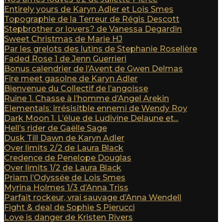
Entirely yours de Karyn Adler et Lois Smes
Topographie de la Terreur de Régis Descott
Stepbrother or lovers? de Vanessa Degardin
Sweet Christmas de Marie HJ
Par les grelots des lutins de Stephanie Roselière
Faded Rose 1 de Jenn Guerrieri
Bonus calendrier de l’Avent de Gwen Delmas
Fire meet gasolne de Karyn Adler
Bienvenue du Collectif de l’angoisse
Ruine 1. Chasse à l’homme d’Angel Arekin
Elementals: irrésisitble ennemi de Wendy Roy
Dark Moon 1. L’élue de Ludivine Delaune et...
Hell’s rider de Gaëlle Sage
Dusk Till Dawn de Karyn Adler
Over limits 2/2 de Laura Black
Credence de Penelope Douglas
Over limits 1/2 de Laura Black
Priam l’Odyssée de Lois Smes
Myrina Holmes 1/3 d’Anna Triss
Parfait rockeur, vrai sauvage d’Anna Wendell
Fight & deal de Sophie S Pierucci
Love is danger de Kristen Rivers