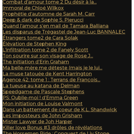
Combat d’amour tome 2 Du désir à la...
Immoral de Chloé Wilkox
Prophétie d’automne de Sarah M. Carr
Deep & dark de Sophie S. Pierucci
Quand l’amour s’en mail de Tamara Balliana
Les disparus de Trégastel de Jean-Luc BANNALEC
Étrangers tome2 de Cara Solak
Élévation de Stephen King
L’infiltration tome 2 de Fanely Scott
Ton sourire sur son visage de Rose J...
The initiation d’Erin Graham
Ma belle-mère me déteste (mais je le lui...
La muse tatouée de Kent Harrington
Agence 42: tome 1 : Terrans de François...
La tueuse au katana de Delman
Speedgame de Pascale Stephens
PS: Oublie-moi ! d’Emma Green
Mon initiation de Louise Valmont
Dans un battement de coeur de K.L. Shandwick
Les imposteurs de John Grisham
Mister Lawyer de Joh Harper
Killer love Bonus #3 drôles de révélations
The Horsemen Ride : Conquest de Liv Stone