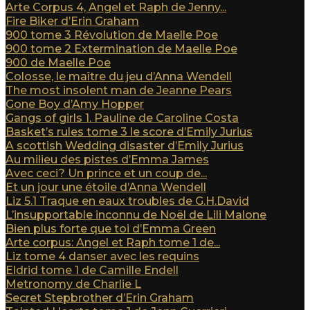
Arte Corpus 4, Angel et Raph de Jenny...
Fire Biker d’Erin Graham
900 tome 3 Révolution de Maelle Poe
900 tome 2 Extermination de Maelle Poe
900 de Maelle Poe
Colosse, le maître du jeu d’Anna Wendell
The most insolent man de Jeanne Pears
Gone Boy d’Amy Hopper
Gangs of girls 1. Pauline de Caroline Costa
Basket’s rules tome 3 le score d’Emily Jurius
A scottish Wedding disaster d’Emily Jurius
Au milieu des pistes d’Emma James
Avec ceci? Un prince et un coup de...
Et un jour une étoile d’Anna Wendell
Liz 5.1 Traque en eaux troubles de G.H.David
L’insupportable inconnu de Noël de Lili Malone
Bien plus forte que toi d’Emma Green
Arte corpus: Angel et Raph tome 1 de...
Liz tome 4 danser avec les requins
Eldrid tome 1 de Camille Endell
Metronomy de Charlie L
Secret Stepbrother d’Erin Graham