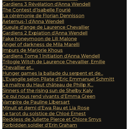
Gardiens 3 Révélation d’Anna Wendell
The Contest d’Isabelle Fourié
La cérémonie de Florian Dennisson
Aeternus-1 d’Anna Wendell
Gueule d’ange de Laurence Chevallier
Gardiens 2 Expiation d’Anna Wendell
Fake honeymoon de Lili Malone
Angel of darkness de Mila Marelli
Impurs de Marjorie Khous
Gardiens Tome 1 Initiation d’Anna Wendell
Trilogie Witch de Laurence Chevallier, Emilie
Chevallier et...
Hunger games la ballade du serpent et de...
L’Evangile selon Pilate d’Eric Emmanuel Schmitt
Le maître du Haut château de Philip K...
Sinners of the rising sun de Shelby Kaly
Ce qui nous rend vivants d’Emma Green
Vampire de Pauline Libersart
Minuit et demi d’Ewa Rau et Lia Rose
Le tarot du solstice de Chloé Ernest
Reckless de Juliette Pierce et Chlore Smys
Forbidden soldier d’Erin Graham