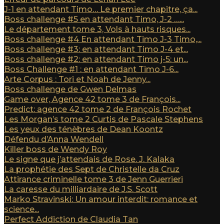
J-1 en attendant Timo… Le premier chapitre, ça...
Boss challenge #5 en attendant Timo, J-2 …...
Le département tome 3, Vols à hauts risques...
Boss challenge #4 En attendant Timo J-3 Timo,...
Boss challenge #3: en attendant Timo J-4 et...
Boss challenge #2: en attendant Timo j-5: un...
Boss Challenge #1 : en attendant Timo J-6...
Arte Corpus : Tori et Noah de Jenny...
Boss challenge de Gwen Delmas
Game over, Agence 42 tome 3 de François...
Predict: agence 42 tome 2 de François Rochet
Les Morgan’s tome 2 Curtis de Pascale Stephens
Les yeux des ténèbres de Dean Koontz
Défendu d’Anna Wendell
Killer boss de Wendy Roy
Le signe que j’attendais de Rose. J. Kalaka
La prophétie des Sept de Christelle da Cruz
Attirance criminelle tome 3 de Jenn Guerrieri
La caresse du milliardaire de J.S. Scott
Marko Stravinski: Un amour interdit: romance et
science...
Perfect Addiction de Claudia Tan