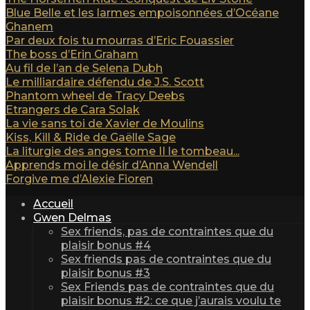
Blue Belle et les larmes empoisonnées d’Océane
Ghanem
Par deux fois tu mourras d’Eric Fouassier
The boss d’Erin Graham
Au fil de l’an de Selena Dubh
Le milliardaire défendu de J.S. Scott
Phantom wheel de Tracy Deebs
Etrangers de Cara Solak
La vie sans toi de Xavier de Moulins
Kiss, Kill & Ride de Gaëlle Sage
La liturgie des anges tome II le tombeau...
Apprends moi le désir d’Anna Wendell
Forgive me d’Alexie Fioren
Accueil
Gwen Delmas
Sex friends, pas de contraintes que du
plaisir bonus #4
Sex friends pas de contraintes que du
plaisir bonus #3
Sex Friends pas de contraintes que du
plaisir bonus #2: ce que j’aurais voulu te