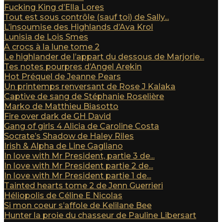
Fucking King d’Ella Lores
Tout est sous contrôle (sauf toi) de Sally...
L’insoumise des Highlands d’Ava Krol
Lunisia de Lois Smes
A crocs à la lune tome 2
Le highlander de l’appart du dessous de Marjorie...
Tes notes pourpres d’Angel Arekin
Hot Préquel de Jeanne Pears
Un printemps renversant de Rose J Kalaka
Captive de sang de Stéphanie Roselière
Marko de Matthieu Biasotto
Fire over dark de GH David
Gang of girls 4 Alicia de Caroline Costa
Socrate’s Shadow de Haley Riles
Irish & Alpha de Line Gagliano
In love with Mr President, partie 3 de...
In love with Mr President partie 2 de...
In love with Mr President partie 1 de...
Tainted hearts tome 2 de Jenn Guerrieri
Héliopolis de Céline E Nicolas
Si mon coeur s’affole de Kelilane Bee
Hunter la proie du chasseur de Pauline Libersart