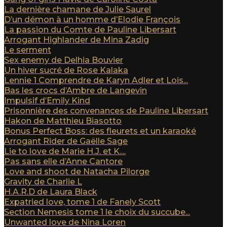
La dernière chamane de Julie Saurel
D’un démon à un homme d’Elodie François
La passion du Comte de Pauline Libersart
Arrogant Highlander de Mina Zadig
Le serment
Sex enemy de Delhia Bouvier
Un hiver sucré de Rose Kalaka
Lennie 1 Comprendre de Karyn Adler et Lois...
Bas les crocs d’Ambre de Langevin
Impulsif d’Emily Kind
Prisonnière des convenances de Pauline Libersart
Hakon de Matthieu Biasotto
Bonus Perfect Boss: des fleurets et un karaoké
Arrogant Rider de Gaëlle Sage
Lie to love de Marie H.J. et K....
Pas sans elle d’Anne Cantore
Love and shoot de Natacha Pilorge
Gravity de Charlie L
H.A.R.D de Laura Black
Expatried love, tome 1 de Fanely Scott
Section Nemesis tome 1 le choix du succube...
Unwanted love de Nina Loren