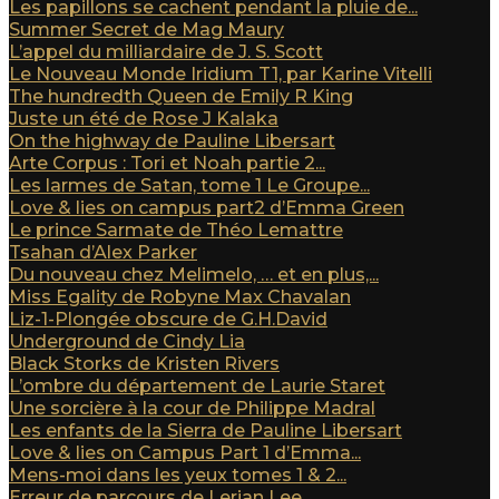
Les papillons se cachent pendant la pluie de...
Summer Secret de Mag Maury
L’appel du milliardaire de J. S. Scott
Le Nouveau Monde Iridium T1, par Karine Vitelli
The hundredth Queen de Emily R King
Juste un été de Rose J Kalaka
On the highway de Pauline Libersart
Arte Corpus : Tori et Noah partie 2...
Les larmes de Satan, tome 1 Le Groupe...
Love & lies on campus part2 d’Emma Green
Le prince Sarmate de Théo Lemattre
Tsahan d’Alex Parker
Du nouveau chez Melimelo, … et en plus,...
Miss Egality de Robyne Max Chavalan
Liz-1-Plongée obscure de G.H.David
Underground de Cindy Lia
Black Storks de Kristen Rivers
L’ombre du département de Laurie Staret
Une sorcière à la cour de Philippe Madral
Les enfants de la Sierra de Pauline Libersart
Love & lies on Campus Part 1 d’Emma...
Mens-moi dans les yeux tomes 1 & 2...
Erreur de parcours de Lerian Lee