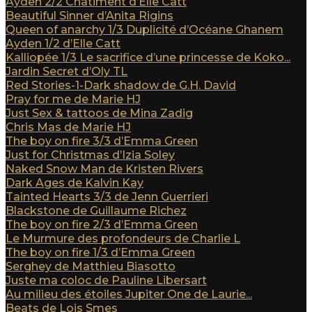
Ayden 2/2 Châtiment d’Elle Catt
Beautiful Sinner d’Anita Rigins
Queen of anarchy 1/3 Duplicité d’Océane Ghanem
Ayden 1/2 d’Elle Catt
Kalliopée 1/3 Le sacrifice d’une princesse de Koko...
Jardin Secret d’Oly TL
Red Stories-1-Dark shadow de G.H. David
Pray for me de Marie HJ
Just Sex & tattoos de Mina Zadig
Chris Mas de Marie HJ
The boy on fire 3/3 d’Emma Green
Just for Christmas d’Izia Soley
Naked Snow Man de Kristen Rivers
Dark Ages de Kalvin Kay
Tainted Hearts 3/3 de Jenn Guerrieri
Blackstone de Guillaume Richez
The boy on fire 2/3 d’Emma Green
Le Murmure des profondeurs de Charlie L
The boy on fire 1/3 d’Emma Green
Serghey de Matthieu Biasotto
Juste ma coloc de Pauline Libersart
Au milieu des étoiles Jupiter One de Laurie...
Beats de Lois Smes