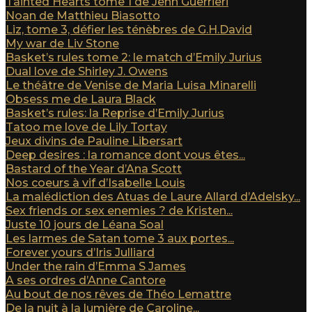
Tainted Hearts tome 1 de Jenn Guerrieri
Noan de Matthieu Biasotto
Liz, tome 3, défier les ténèbres de G.H.David
My war de Liv Stone
Basket’s rules tome 2: le match d’Emily Jurius
Dual love de Shirley J. Owens
Le théâtre de Venise de Maria Luisa Minarelli
Obsess me de Laura Black
Basket’s rules: la Reprise d’Emily Jurius
Tatoo me love de Lily Tortay
Jeux divins de Pauline Libersart
Deep desires : la romance dont vous êtes...
Bastard of the Year d’Ana Scott
Nos coeurs à vif d’Isabelle Louis
La malédiction des Atuas de Laure Allard d’Adelsky...
Sex friends or sex enemies ? de Kristen...
Juste 10 jours de Léana Soal
Les larmes de Satan tome 3 aux portes...
Forever yours d’Iris Julliard
Under the rain d’Emma S James
A ses ordres d’Anne Cantore
Au bout de nos rêves de Théo Lemattre
De la nuit à la lumière de Caroline...