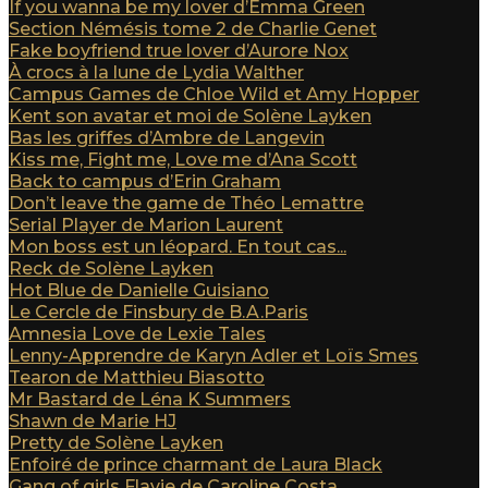
If you wanna be my lover d’Emma Green
Section Némésis tome 2 de Charlie Genet
Fake boyfriend true lover d’Aurore Nox
À crocs à la lune de Lydia Walther
Campus Games de Chloe Wild et Amy Hopper
Kent son avatar et moi de Solène Layken
Bas les griffes d’Ambre de Langevin
Kiss me, Fight me, Love me d’Ana Scott
Back to campus d’Erin Graham
Don’t leave the game de Théo Lemattre
Serial Player de Marion Laurent
Mon boss est un léopard. En tout cas...
Reck de Solène Layken
Hot Blue de Danielle Guisiano
Le Cercle de Finsbury de B.A.Paris
Amnesia Love de Lexie Tales
Lenny-Apprendre de Karyn Adler et Loïs Smes
Tearon de Matthieu Biasotto
Mr Bastard de Léna K Summers
Shawn de Marie HJ
Pretty de Solène Layken
Enfoiré de prince charmant de Laura Black
Gang of girls Flavie de Caroline Costa