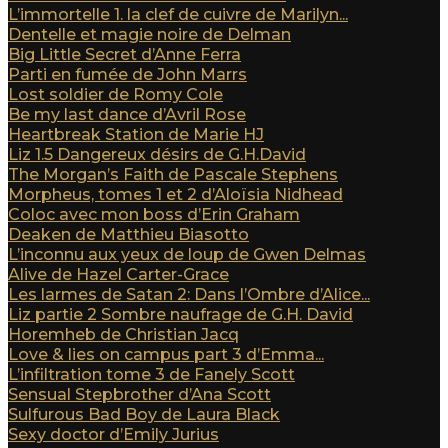
L’immortelle 1. la clef de cuivre de Marilyn...
Dentelle et magie noire de Delman
Big Little Secret d’Anne Ferra
Parti en fumée de John Marrs
Lost soldier de Romy Cole
Be my last dance d’Avril Rose
Heartbreak Station de Marie HJ
Liz 1.5 Dangereux désirs de G.H.David
The Morgan’s Faith de Pascale Stephens
Morpheus, tomes 1 et 2 d’Aloïsia Nidhead
Coloc avec mon boss d’Erin Graham
Deaken de Matthieu Biasotto
L’inconnu aux yeux de loup de Gwen Delmas
Alive de Hazel Carter-Grace
Les larmes de Satan 2: Dans l’Ombre d’Alice...
Liz partie 2 Sombre naufrage de G.H. David
Horemheb de Christian Jacq
Love & lies on campus part 3 d’Emma...
L’infiltration tome 3 de Fanely Scott
Sensual Stepbrother d’Ana Scott
Sulfurous Bad Boy de Laura Black
Sexy doctor d’Emily Jurius