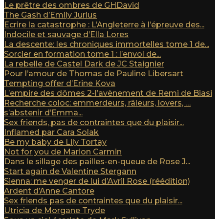
Le prêtre des ombres de GHDavid
The Gash d’Emily Jurius
Ecrire la catastrophe : L’Angleterre à l’épreuve des...
Indocile et sauvage d’Ella Lores
La descente: les chroniques immortelles tome 1 de...
Sorcier en formation tome 1 : l’envol de...
La rebelle de Castel Dark de JC Staignier
Pour l’amour de Thomas de Pauline Libersart
Tempting offer d’Erine Kova
L’empire des dômes 2-l’avènement de Remi de Biasi
Recherche coloc: emmerdeurs, râleurs, lovers, …
s’abstenir d’Emma...
Sex friends, pas de contraintes que du plaisir...
Inflamed par Cara Solak
Be my baby de Lily Tortay
Not for you de Marion Carmin
Dans le sillage des pailles-en-queue de Rose J...
Start again de Valentine Stergann
Sienna: me venger de lui d’Avril Rose (réédition)
Ardent d’Anne Cantore
Sex friends pas de contraintes que du plaisir...
Utricia de Morgane Tryde