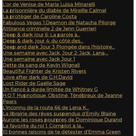
L’or de Venise de Maria Luisa Minarelli
La prisonnière du diable de Mireille Calmel
La protéger de Caroline Costa
Fabulous Vegas 1.Deamon de Natacha Pilorge
Attirance criminelle 2 de Jenn Guerrieri
Deep & dark jour 6: La parole à...
Deep & dark, jour 4: du côté des...
Deep and dark Jour 3 Plongée dans l’histoire...
Une semaine avec Jack, Jour 2: Jack, Lana,...
Une semaine avec Jack Jour 1
Dette de sang de Kevin Wignall
Beautiful Fighter de Kristen Rivers
Love after dark de G.H.David
Lost Rider de Gaëlle Sage
Un fiancé à durée limitée de Whitney G
H.O.T Hypnotique, Obstiné, Ténébreux de Jeanne
Pears
L’inconnu de la route 66 de Lena K...
La librairie des rêves suspendus d’Emily Blaine
Aurore: les roses pourpres de Dominique Durand
La favorite du roi 1. Complot à la...
10 bonnes raisons de te détester d’Emma Green