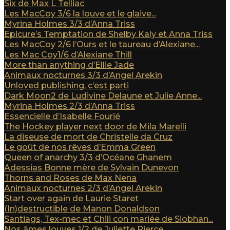
Six de Max L Telliac
Les MacCoy 3/6 la louve et le glaive...
Myrina Holmes 3/3 d’Anna Triss
Epicure’s Temptation de Shelby Kaly et Anna Triss
Les MacCoy 2/6 l’Ours et le taureau d’Alexiane...
Les Mac Coy1/6 d’Alexiane Thill
More than anything d’Ellie Jade
Animaux nocturnes 3/3 d’Angel Arekin
Unloved publishing, c’est parti
Dark Moon2 de Ludivine Delaune et Julie Anne...
Myrina Holmes 2/3 d’Anna Triss
Essencielle d’Isabelle Fourié
The Hockey player next door de Mila Marelli
La diseuse de mort de Christelle da Cruz
Le goût de nos rêves d’Emma Green
Queen of anarchy 3/3 d’Océane Ghanem
Adessias Bonne mère de Sylvain Dunevon
Thorns and Roses de Max Nena
Animaux nocturnes 2/3 d’Angel Arekin
Start over again de Laurie Staret
(In)destructible de Manon Donaldson
Santiags, Tex-mec et Chili con mariée de Siobhan...
Nos âmes louves 1/2 de Juliette Pierce