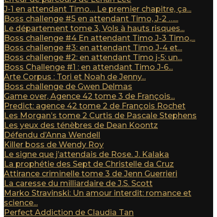
J-1 en attendant Timo… Le premier chapitre, ça...
Boss challenge #5 en attendant Timo, J-2 …...
Le département tome 3, Vols à hauts risques...
Boss challenge #4 En attendant Timo J-3 Timo,...
Boss challenge #3: en attendant Timo J-4 et...
Boss challenge #2: en attendant Timo j-5: un...
Boss Challenge #1 : en attendant Timo J-6...
Arte Corpus : Tori et Noah de Jenny...
Boss challenge de Gwen Delmas
Game over, Agence 42 tome 3 de François...
Predict: agence 42 tome 2 de François Rochet
Les Morgan’s tome 2 Curtis de Pascale Stephens
Les yeux des ténèbres de Dean Koontz
Défendu d’Anna Wendell
Killer boss de Wendy Roy
Le signe que j’attendais de Rose. J. Kalaka
La prophétie des Sept de Christelle da Cruz
Attirance criminelle tome 3 de Jenn Guerrieri
La caresse du milliardaire de J.S. Scott
Marko Stravinski: Un amour interdit: romance et
science...
Perfect Addiction de Claudia Tan