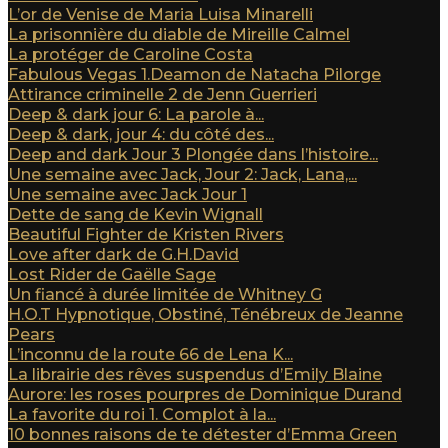
L’or de Venise de Maria Luisa Minarelli
La prisonnière du diable de Mireille Calmel
La protéger de Caroline Costa
Fabulous Vegas 1.Deamon de Natacha Pilorge
Attirance criminelle 2 de Jenn Guerrieri
Deep & dark jour 6: La parole à...
Deep & dark, jour 4: du côté des...
Deep and dark Jour 3 Plongée dans l’histoire...
Une semaine avec Jack, Jour 2: Jack, Lana,...
Une semaine avec Jack Jour 1
Dette de sang de Kevin Wignall
Beautiful Fighter de Kristen Rivers
Love after dark de G.H.David
Lost Rider de Gaëlle Sage
Un fiancé à durée limitée de Whitney G
H.O.T Hypnotique, Obstiné, Ténébreux de Jeanne
Pears
L’inconnu de la route 66 de Lena K...
La librairie des rêves suspendus d’Emily Blaine
Aurore: les roses pourpres de Dominique Durand
La favorite du roi 1. Complot à la...
10 bonnes raisons de te détester d’Emma Green