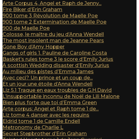
Arte Corpus 4, Angel et Raph de Jenny...
Fire Biker d’Erin Graham
900 tome 3 Révolution de Maelle Poe
900 tome 2 Extermination de Maelle Poe
900 de Maelle Poe
Colosse, le maître du jeu d’Anna Wendell
The most insolent man de Jeanne Pears
Gone Boy d’Amy Hopper
Gangs of girls 1. Pauline de Caroline Costa
Basket’s rules tome 3 le score d’Emily Jurius
A scottish Wedding disaster d’Emily Jurius
Au milieu des pistes d’Emma James
Avec ceci? Un prince et un coup de...
Et un jour une étoile d’Anna Wendell
Liz 5.1 Traque en eaux troubles de G.H.David
L’insupportable inconnu de Noël de Lili Malone
Bien plus forte que toi d’Emma Green
Arte corpus: Angel et Raph tome 1 de...
Liz tome 4 danser avec les requins
Eldrid tome 1 de Camille Endell
Metronomy de Charlie L
Secret Stepbrother d’Erin Graham