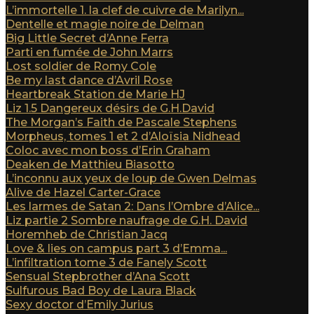
L’immortelle 1. la clef de cuivre de Marilyn...
Dentelle et magie noire de Delman
Big Little Secret d’Anne Ferra
Parti en fumée de John Marrs
Lost soldier de Romy Cole
Be my last dance d’Avril Rose
Heartbreak Station de Marie HJ
Liz 1.5 Dangereux désirs de G.H.David
The Morgan’s Faith de Pascale Stephens
Morpheus, tomes 1 et 2 d’Aloïsia Nidhead
Coloc avec mon boss d’Erin Graham
Deaken de Matthieu Biasotto
L’inconnu aux yeux de loup de Gwen Delmas
Alive de Hazel Carter-Grace
Les larmes de Satan 2: Dans l’Ombre d’Alice...
Liz partie 2 Sombre naufrage de G.H. David
Horemheb de Christian Jacq
Love & lies on campus part 3 d’Emma...
L’infiltration tome 3 de Fanely Scott
Sensual Stepbrother d’Ana Scott
Sulfurous Bad Boy de Laura Black
Sexy doctor d’Emily Jurius