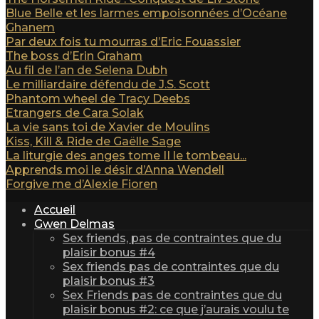
Blue Belle et les larmes empoisonnées d’Océane
Ghanem
Par deux fois tu mourras d’Eric Fouassier
The boss d’Erin Graham
Au fil de l’an de Selena Dubh
Le milliardaire défendu de J.S. Scott
Phantom wheel de Tracy Deebs
Etrangers de Cara Solak
La vie sans toi de Xavier de Moulins
Kiss, Kill & Ride de Gaëlle Sage
La liturgie des anges tome II le tombeau...
Apprends moi le désir d’Anna Wendell
Forgive me d’Alexie Fioren
Accueil
Gwen Delmas
Sex friends, pas de contraintes que du
plaisir bonus #4
Sex friends pas de contraintes que du
plaisir bonus #3
Sex Friends pas de contraintes que du
plaisir bonus #2: ce que j’aurais voulu te