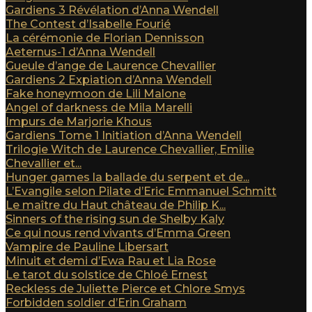
Gardiens 3 Révélation d’Anna Wendell
The Contest d’Isabelle Fourié
La cérémonie de Florian Dennisson
Aeternus-1 d’Anna Wendell
Gueule d’ange de Laurence Chevallier
Gardiens 2 Expiation d’Anna Wendell
Fake honeymoon de Lili Malone
Angel of darkness de Mila Marelli
Impurs de Marjorie Khous
Gardiens Tome 1 Initiation d’Anna Wendell
Trilogie Witch de Laurence Chevallier, Emilie
Chevallier et...
Hunger games la ballade du serpent et de...
L’Evangile selon Pilate d’Eric Emmanuel Schmitt
Le maître du Haut château de Philip K...
Sinners of the rising sun de Shelby Kaly
Ce qui nous rend vivants d’Emma Green
Vampire de Pauline Libersart
Minuit et demi d’Ewa Rau et Lia Rose
Le tarot du solstice de Chloé Ernest
Reckless de Juliette Pierce et Chlore Smys
Forbidden soldier d’Erin Graham