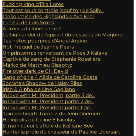
Fucking King d’Ella Lores
Tout est sous contrôle (sauf toi) de Sally...
L’insoumise des Highlands d’Ava Krol
Lunisia de Lois Smes
A crocs à la lune tome 2
Le highlander de l’appart du dessous de Marjorie...
Tes notes pourpres d’Angel Arekin
Hot Préquel de Jeanne Pears
Un printemps renversant de Rose J Kalaka
Captive de sang de Stéphanie Roselière
Marko de Matthieu Biasotto
Fire over dark de GH David
Gang of girls 4 Alicia de Caroline Costa
Socrate’s Shadow de Haley Riles
Irish & Alpha de Line Gagliano
In love with Mr President, partie 3 de...
In love with Mr President partie 2 de...
In love with Mr President partie 1 de...
Tainted hearts tome 2 de Jenn Guerrieri
Héliopolis de Céline E Nicolas
Si mon coeur s’affole de Kelilane Bee
Hunter la proie du chasseur de Pauline Libersart