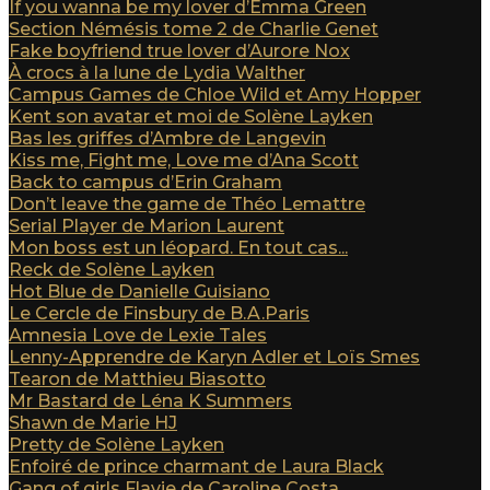
If you wanna be my lover d’Emma Green
Section Némésis tome 2 de Charlie Genet
Fake boyfriend true lover d’Aurore Nox
À crocs à la lune de Lydia Walther
Campus Games de Chloe Wild et Amy Hopper
Kent son avatar et moi de Solène Layken
Bas les griffes d’Ambre de Langevin
Kiss me, Fight me, Love me d’Ana Scott
Back to campus d’Erin Graham
Don’t leave the game de Théo Lemattre
Serial Player de Marion Laurent
Mon boss est un léopard. En tout cas...
Reck de Solène Layken
Hot Blue de Danielle Guisiano
Le Cercle de Finsbury de B.A.Paris
Amnesia Love de Lexie Tales
Lenny-Apprendre de Karyn Adler et Loïs Smes
Tearon de Matthieu Biasotto
Mr Bastard de Léna K Summers
Shawn de Marie HJ
Pretty de Solène Layken
Enfoiré de prince charmant de Laura Black
Gang of girls Flavie de Caroline Costa