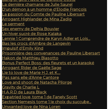
La dernière chamane de Julie Saurel
D’un démon à un homme d’Elodie François
La passion du Comte de Pauline Libersart
Arrogant Highlander de Mina Zadig
Le serment
Sex enemy de Delhia Bouvier
Un hiver sucré de Rose Kalaka
Lennie 1 Comprendre de Karyn Adler et Lois...
Bas les crocs d’Ambre de Langevin
Impulsif d’Emily Kind
Prisonnière des convenances de Pauline Libersart
Hakon de Matthieu Biasotto
Bonus Perfect Boss: des fleurets et un karaoké
Arrogant Rider de Gaëlle Sage
Lie to love de Marie H.J. et K....
Pas sans elle d’Anne Cantore
Love and shoot de Natacha Pilorge
Gravity de Charlie L
H.A.R.D de Laura Black
Expatried love, tome 1 de Fanely Scott
Section Nemesis tome 1 le choix du succube...
Unwanted love de Nina Loren