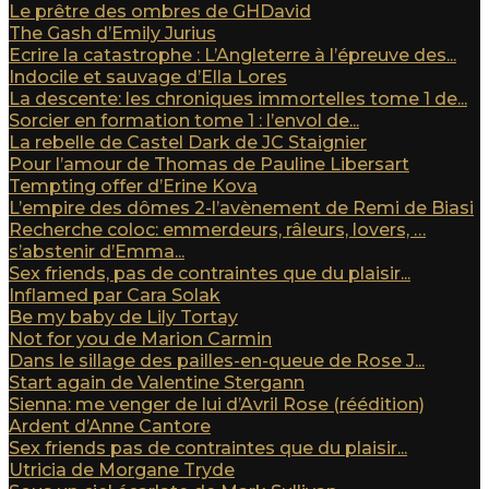
Le prêtre des ombres de GHDavid
The Gash d’Emily Jurius
Ecrire la catastrophe : L’Angleterre à l’épreuve des...
Indocile et sauvage d’Ella Lores
La descente: les chroniques immortelles tome 1 de...
Sorcier en formation tome 1 : l’envol de...
La rebelle de Castel Dark de JC Staignier
Pour l’amour de Thomas de Pauline Libersart
Tempting offer d’Erine Kova
L’empire des dômes 2-l’avènement de Remi de Biasi
Recherche coloc: emmerdeurs, râleurs, lovers, …
s’abstenir d’Emma...
Sex friends, pas de contraintes que du plaisir...
Inflamed par Cara Solak
Be my baby de Lily Tortay
Not for you de Marion Carmin
Dans le sillage des pailles-en-queue de Rose J...
Start again de Valentine Stergann
Sienna: me venger de lui d’Avril Rose (réédition)
Ardent d’Anne Cantore
Sex friends pas de contraintes que du plaisir...
Utricia de Morgane Tryde