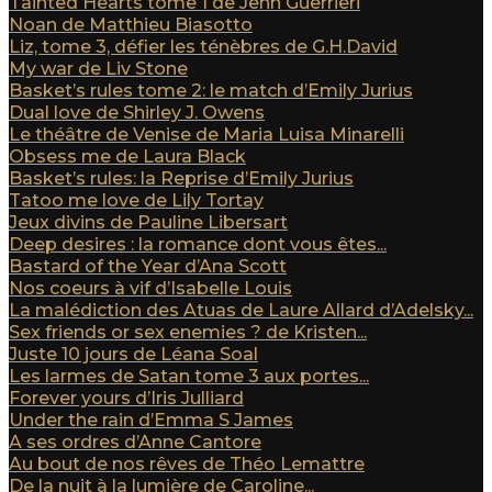
Tainted Hearts tome 1 de Jenn Guerrieri
Noan de Matthieu Biasotto
Liz, tome 3, défier les ténèbres de G.H.David
My war de Liv Stone
Basket’s rules tome 2: le match d’Emily Jurius
Dual love de Shirley J. Owens
Le théâtre de Venise de Maria Luisa Minarelli
Obsess me de Laura Black
Basket’s rules: la Reprise d’Emily Jurius
Tatoo me love de Lily Tortay
Jeux divins de Pauline Libersart
Deep desires : la romance dont vous êtes...
Bastard of the Year d’Ana Scott
Nos coeurs à vif d’Isabelle Louis
La malédiction des Atuas de Laure Allard d’Adelsky...
Sex friends or sex enemies ? de Kristen...
Juste 10 jours de Léana Soal
Les larmes de Satan tome 3 aux portes...
Forever yours d’Iris Julliard
Under the rain d’Emma S James
A ses ordres d’Anne Cantore
Au bout de nos rêves de Théo Lemattre
De la nuit à la lumière de Caroline...