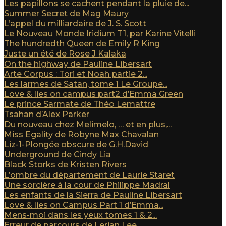
Les papillons se cachent pendant la pluie de...
Summer Secret de Mag Maury
L’appel du milliardaire de J. S. Scott
Le Nouveau Monde Iridium T1, par Karine Vitelli
The hundredth Queen de Emily R King
Juste un été de Rose J Kalaka
On the highway de Pauline Libersart
Arte Corpus : Tori et Noah partie 2...
Les larmes de Satan, tome 1 Le Groupe...
Love & lies on campus part2 d’Emma Green
Le prince Sarmate de Théo Lemattre
Tsahan d’Alex Parker
Du nouveau chez Melimelo, … et en plus,...
Miss Egality de Robyne Max Chavalan
Liz-1-Plongée obscure de G.H.David
Underground de Cindy Lia
Black Storks de Kristen Rivers
L’ombre du département de Laurie Staret
Une sorcière à la cour de Philippe Madral
Les enfants de la Sierra de Pauline Libersart
Love & lies on Campus Part 1 d’Emma...
Mens-moi dans les yeux tomes 1 & 2...
Erreur de parcours de Lerian Lee