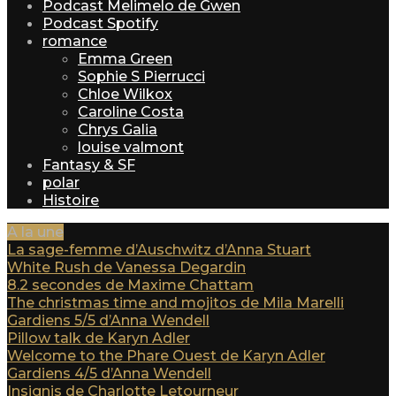
Podcast Melimelo de Gwen
Podcast Spotify
romance
Emma Green
Sophie S Pierrucci
Chloe Wilkox
Caroline Costa
Chrys Galia
louise valmont
Fantasy & SF
polar
Histoire
A la une
La sage-femme d’Auschwitz d’Anna Stuart
White Rush de Vanessa Degardin
8.2 secondes de Maxime Chattam
The christmas time and mojitos de Mila Marelli
Gardiens 5/5 d’Anna Wendell
Pillow talk de Karyn Adler
Welcome to the Phare Ouest de Karyn Adler
Gardiens 4/5 d’Anna Wendell
Insignis de Charlotte Letourneur