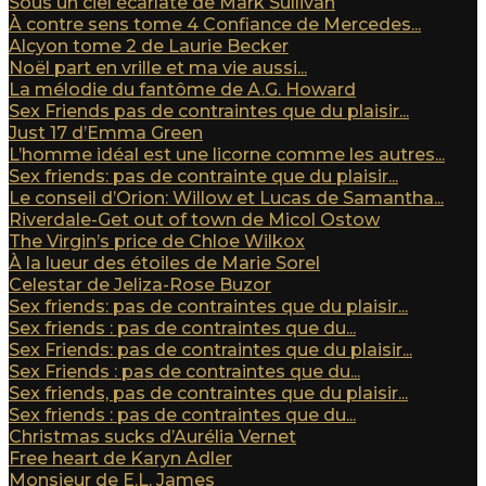
Sous un ciel écarlate de Mark Sullivan
À contre sens tome 4 Confiance de Mercedes...
Alcyon tome 2 de Laurie Becker
Noël part en vrille et ma vie aussi...
La mélodie du fantôme de A.G. Howard
Sex Friends pas de contraintes que du plaisir...
Just 17 d’Emma Green
L’homme idéal est une licorne comme les autres...
Sex friends: pas de contrainte que du plaisir...
Le conseil d’Orion: Willow et Lucas de Samantha...
Riverdale-Get out of town de Micol Ostow
The Virgin’s price de Chloe Wilkox
À la lueur des étoiles de Marie Sorel
Celestar de Jeliza-Rose Buzor
Sex friends: pas de contraintes que du plaisir...
Sex friends : pas de contraintes que du...
Sex Friends: pas de contraintes que du plaisir...
Sex Friends : pas de contraintes que du...
Sex friends, pas de contraintes que du plaisir...
Sex friends : pas de contraintes que du...
Christmas sucks d’Aurélia Vernet
Free heart de Karyn Adler
Monsieur de E.L. James