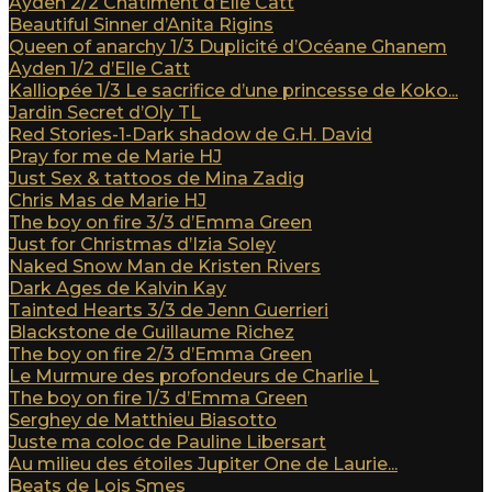
Ayden 2/2 Châtiment d’Elle Catt
Beautiful Sinner d’Anita Rigins
Queen of anarchy 1/3 Duplicité d’Océane Ghanem
Ayden 1/2 d’Elle Catt
Kalliopée 1/3 Le sacrifice d’une princesse de Koko...
Jardin Secret d’Oly TL
Red Stories-1-Dark shadow de G.H. David
Pray for me de Marie HJ
Just Sex & tattoos de Mina Zadig
Chris Mas de Marie HJ
The boy on fire 3/3 d’Emma Green
Just for Christmas d’Izia Soley
Naked Snow Man de Kristen Rivers
Dark Ages de Kalvin Kay
Tainted Hearts 3/3 de Jenn Guerrieri
Blackstone de Guillaume Richez
The boy on fire 2/3 d’Emma Green
Le Murmure des profondeurs de Charlie L
The boy on fire 1/3 d’Emma Green
Serghey de Matthieu Biasotto
Juste ma coloc de Pauline Libersart
Au milieu des étoiles Jupiter One de Laurie...
Beats de Lois Smes