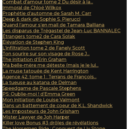
Combat d’amour tome 2 Du désir à la...
Immoral de Chloé Wilkox
Prophétie d’automne de Sarah M. Carr
Deep & dark de Sophie S. Pierucci
Quand l’amour s’en mail de Tamara Balliana
Les disparus de Trégastel de Jean-Luc BANNALEC
Étrangers tome2 de Cara Solak
Élévation de Stephen King
L’infiltration tome 2 de Fanely Scott
Ton sourire sur son visage de Rose J...
The initiation d’Erin Graham
Ma belle-mère me déteste (mais je le lui...
La muse tatouée de Kent Harrington
Agence 42: tome 1 : Terrans de François...
La tueuse au katana de Delman
Speedgame de Pascale Stephens
PS: Oublie-moi ! d’Emma Green
Mon initiation de Louise Valmont
Dans un battement de coeur de K.L. Shandwick
Les imposteurs de John Grisham
Mister Lawyer de Joh Harper
Killer love Bonus #3 drôles de révélations
The Horsemen Ride : Conquest de Liv Stone