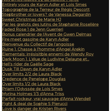
Entirely yours de Karyn Adler et Lois Smes
Topographie de la Terreur de Régis Descott
Stepbrother or lovers? de Vanessa Degardin
Sweet Christmas de Marie HJ
Par les grelots des lutins de Stephanie Roselière
Faded Rose 1 de Jenn Guerrieri
Bonus calendrier de l’Avent de Gwen Delmas
Fire meet gasolne de Karyn Adler
Bienvenue du Collectif de l’angoisse
Ruine 1. Chasse à l’homme d’Angel Arekin
Elementals: irrésisitble ennemi de Wendy Roy
Dark Moon 1. L’élue de Ludivine Delaune et...
Hell’s rider de Gaëlle Sage
Dusk Till Dawn de Karyn Adler
Over limits 2/2 de Laura Black
Credence de Penelope Douglas
Over limits 1/2 de Laura Black
Priam l’Odyssée de Lois Smes
Myrina Holmes 1/3 d’Anna Triss
Parfait rockeur, vrai sauvage d’Anna Wendell
Fight & deal de Sophie S Pierucci
Love is danger de Kristen Rivers