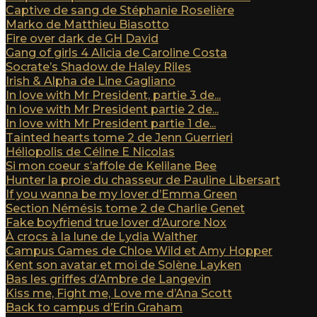
Captive de sang de Stéphanie Roselière
Marko de Matthieu Biasotto
Fire over dark de GH David
Gang of girls 4 Alicia de Caroline Costa
Socrate’s Shadow de Haley Riles
Irish & Alpha de Line Gagliano
In love with Mr President, partie 3 de...
In love with Mr President partie 2 de...
In love with Mr President partie 1 de...
Tainted hearts tome 2 de Jenn Guerrieri
Héliopolis de Céline E Nicolas
Si mon coeur s’affole de Kelilane Bee
Hunter la proie du chasseur de Pauline Libersart
If you wanna be my lover d’Emma Green
Section Némésis tome 2 de Charlie Genet
Fake boyfriend true lover d’Aurore Nox
À crocs à la lune de Lydia Walther
Campus Games de Chloe Wild et Amy Hopper
Kent son avatar et moi de Solène Layken
Bas les griffes d’Ambre de Langevin
Kiss me, Fight me, Love me d’Ana Scott
Back to campus d’Erin Graham