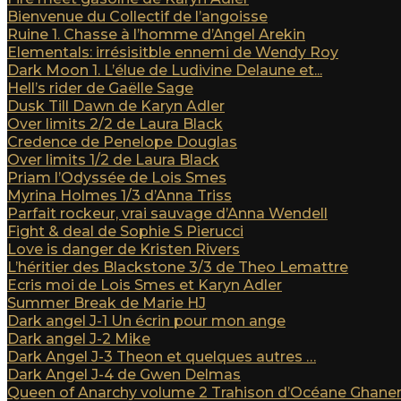
Bienvenue du Collectif de l’angoisse
Ruine 1. Chasse à l’homme d’Angel Arekin
Elementals: irrésisitble ennemi de Wendy Roy
Dark Moon 1. L’élue de Ludivine Delaune et...
Hell’s rider de Gaëlle Sage
Dusk Till Dawn de Karyn Adler
Over limits 2/2 de Laura Black
Credence de Penelope Douglas
Over limits 1/2 de Laura Black
Priam l’Odyssée de Lois Smes
Myrina Holmes 1/3 d’Anna Triss
Parfait rockeur, vrai sauvage d’Anna Wendell
Fight & deal de Sophie S Pierucci
Love is danger de Kristen Rivers
L’héritier des Blackstone 3/3 de Theo Lemattre
Ecris moi de Lois Smes et Karyn Adler
Summer Break de Marie HJ
Dark angel J-1 Un écrin pour mon ange
Dark angel J-2 Mike
Dark Angel J-3 Theon et quelques autres …
Dark Angel J-4 de Gwen Delmas
Queen of Anarchy volume 2 Trahison d’Océane Ghan