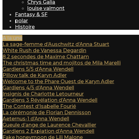
Chrys Galia
louise valmont
Fantasy & SF
polar
Histoire
A la une
La sage-femme d’Auschwitz d’Anna Stuart
White Rush de Vanessa Degardin
8.2 secondes de Maxime Chattam
The christmas time and mojitos de Mila Marelli
Gardiens 5/5 d’Anna Wendell
Pillow talk de Karyn Adler
Welcome to the Phare Ouest de Karyn Adler
Gardiens 4/5 d’Anna Wendell
Insignis de Charlotte Letourneur
Gardiens 3 Révélation d’Anna Wendell
The Contest d’Isabelle Fourié
La cérémonie de Florian Dennisson
Aeternus-1 d’Anna Wendell
Gueule d’ange de Laurence Chevallier
Gardiens 2 Expiation d’Anna Wendell
Fake honeymoon de Lili Malone