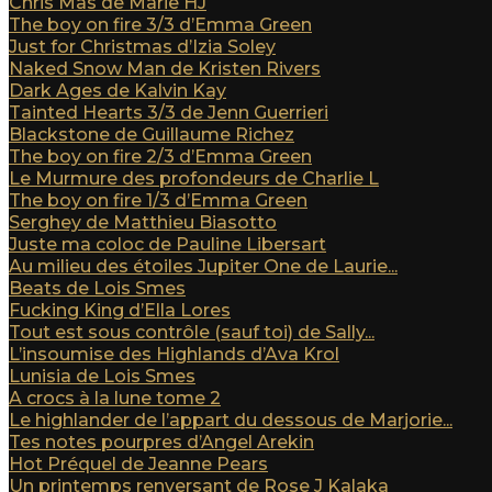
Chris Mas de Marie HJ
The boy on fire 3/3 d’Emma Green
Just for Christmas d’Izia Soley
Naked Snow Man de Kristen Rivers
Dark Ages de Kalvin Kay
Tainted Hearts 3/3 de Jenn Guerrieri
Blackstone de Guillaume Richez
The boy on fire 2/3 d’Emma Green
Le Murmure des profondeurs de Charlie L
The boy on fire 1/3 d’Emma Green
Serghey de Matthieu Biasotto
Juste ma coloc de Pauline Libersart
Au milieu des étoiles Jupiter One de Laurie...
Beats de Lois Smes
Fucking King d’Ella Lores
Tout est sous contrôle (sauf toi) de Sally...
L’insoumise des Highlands d’Ava Krol
Lunisia de Lois Smes
A crocs à la lune tome 2
Le highlander de l’appart du dessous de Marjorie...
Tes notes pourpres d’Angel Arekin
Hot Préquel de Jeanne Pears
Un printemps renversant de Rose J Kalaka