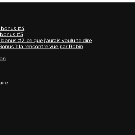
ir bonus #4
r bonus #3
bonus #2: ce que j’aurais voulu te dire
 Bonus 1: la rencontre vue par Robin
ton
aire