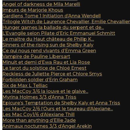
Angel of darkness de Mila Marelli
Impurs de Marjorie Khous
Gardiens Tome 1 Initiation d’Anna Wendell
Trilogie Witch de Laurence Chevallier, Emilie Chevallier e
Hunger games la ballade du serpent et de...
L’Evangile selon Pilate d’Eric Emmanuel Schmitt
Le maître du Haut château de Philip K...
Sinners of the rising sun de Shelby Kaly
Ce qui nous rend vivants d’Emma Green
Vampire de Pauline Libersart
Minuit et demi d’Ewa Rau et Lia Rose
Le tarot du solstice de Chloé Ernest
Reckless de Juliette Pierce et Chlore Smys
Forbidden soldier d’Erin Graham
Six de Max L Telliac
Les MacCoy 3/6 la louve et le glaive...
Myrina Holmes 3/3 d’Anna Triss
Epicure’s Temptation de Shelby Kaly et Anna Triss
Les MacCoy 2/6 l’Ours et le taureau d’Alexiane...
Les Mac Coy1/6 d’Alexiane Thill
More than anything d’Ellie Jade
Animaux nocturnes 3/3 d’Angel Arekin