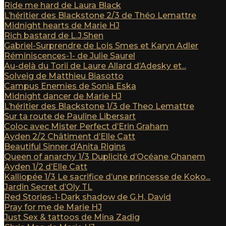
Ride me hard de Laura Black
L’héritier des Blackstone 2/3 de Théo Lemattre
Midnight hearts de Marie HJ
Rich bastard de L.J.Shen
Gabriel-Surprendre de Lois Smes et Karyn Adler
Réminiscences-1- de Julie Saurel
Au-delà du Torii de Laure Allard d’Adesky et...
Solveig de Matthieu Biasotto
Campus Enemies de Sonia Eska
Midnight dancer de Marie HJ
L’héritier des Blackstone 1/3 de Theo Lemattre
Sur ta route de Pauline Libersart
Coloc avec Mister Perfect d’Erin Graham
Ayden 2/2 Châtiment d’Elle Catt
Beautiful Sinner d’Anita Rigins
Queen of anarchy 1/3 Duplicité d’Océane Ghanem
Ayden 1/2 d’Elle Catt
Kalliopée 1/3 Le sacrifice d’une princesse de Koko...
Jardin Secret d’Oly TL
Red Stories-1-Dark shadow de G.H. David
Pray for me de Marie HJ
Just Sex & tattoos de Mina Zadig