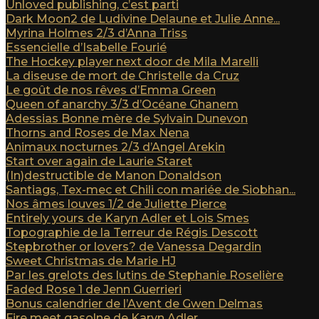
Unloved publishing, c’est parti
Dark Moon2 de Ludivine Delaune et Julie Anne...
Myrina Holmes 2/3 d’Anna Triss
Essencielle d’Isabelle Fourié
The Hockey player next door de Mila Marelli
La diseuse de mort de Christelle da Cruz
Le goût de nos rêves d’Emma Green
Queen of anarchy 3/3 d’Océane Ghanem
Adessias Bonne mère de Sylvain Dunevon
Thorns and Roses de Max Nena
Animaux nocturnes 2/3 d’Angel Arekin
Start over again de Laurie Staret
(In)destructible de Manon Donaldson
Santiags, Tex-mec et Chili con mariée de Siobhan...
Nos âmes louves 1/2 de Juliette Pierce
Entirely yours de Karyn Adler et Lois Smes
Topographie de la Terreur de Régis Descott
Stepbrother or lovers? de Vanessa Degardin
Sweet Christmas de Marie HJ
Par les grelots des lutins de Stephanie Roselière
Faded Rose 1 de Jenn Guerrieri
Bonus calendrier de l’Avent de Gwen Delmas
Fire meet gasolne de Karyn Adler