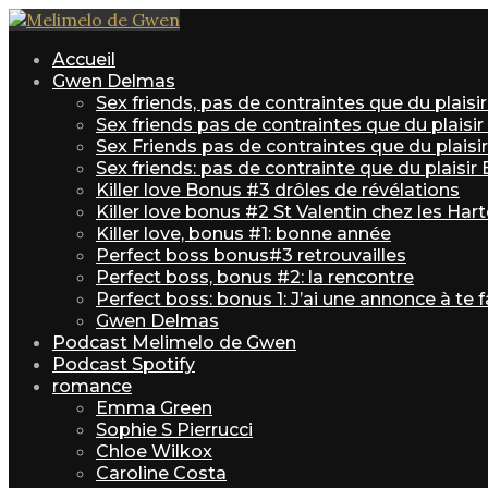
Accueil
Gwen Delmas
Sex friends, pas de contraintes que du plais
Sex friends pas de contraintes que du plaisi
Sex Friends pas de contraintes que du plaisir 
Sex friends: pas de contrainte que du plaisir
Killer love Bonus #3 drôles de révélations
Killer love bonus #2 St Valentin chez les Har
Killer love, bonus #1: bonne année
Perfect boss bonus#3 retrouvailles
Perfect boss, bonus #2: la rencontre
Perfect boss: bonus 1: J’ai une annonce à te f
Gwen Delmas
Podcast Melimelo de Gwen
Podcast Spotify
romance
Emma Green
Sophie S Pierrucci
Chloe Wilkox
Caroline Costa