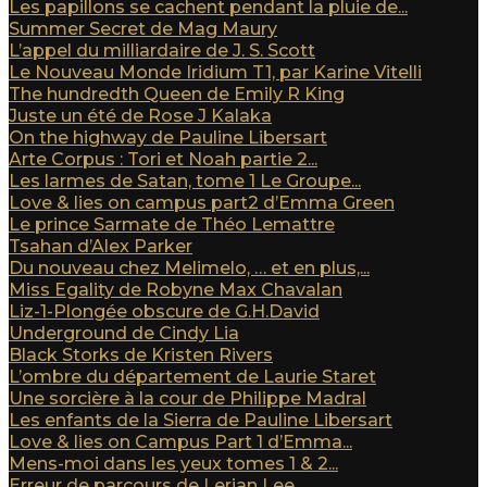
Les papillons se cachent pendant la pluie de...
Summer Secret de Mag Maury
L’appel du milliardaire de J. S. Scott
Le Nouveau Monde Iridium T1, par Karine Vitelli
The hundredth Queen de Emily R King
Juste un été de Rose J Kalaka
On the highway de Pauline Libersart
Arte Corpus : Tori et Noah partie 2...
Les larmes de Satan, tome 1 Le Groupe...
Love & lies on campus part2 d’Emma Green
Le prince Sarmate de Théo Lemattre
Tsahan d’Alex Parker
Du nouveau chez Melimelo, … et en plus,...
Miss Egality de Robyne Max Chavalan
Liz-1-Plongée obscure de G.H.David
Underground de Cindy Lia
Black Storks de Kristen Rivers
L’ombre du département de Laurie Staret
Une sorcière à la cour de Philippe Madral
Les enfants de la Sierra de Pauline Libersart
Love & lies on Campus Part 1 d’Emma...
Mens-moi dans les yeux tomes 1 & 2...
Erreur de parcours de Lerian Lee