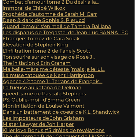
Combat d’amour tome 2 Du désir à la...
Immoral de Chloé Wilkox
Prophétie d’automne de Sarah M. Carr
Deep & dark de Sophie S. Pierucci
Quand l’amour s’en mail de Tamara Balliana
Les disparus de Trégastel de Jean-Luc BANNALEC
Étrangers tome2 de Cara Solak
Élévation de Stephen King
L’infiltration tome 2 de Fanely Scott
Ton sourire sur son visage de Rose J...
The initiation d’Erin Graham
Ma belle-mère me déteste (mais je le lui...
La muse tatouée de Kent Harrington
Agence 42: tome 1 : Terrans de François...
La tueuse au katana de Delman
Speedgame de Pascale Stephens
PS: Oublie-moi ! d’Emma Green
Mon initiation de Louise Valmont
Dans un battement de coeur de K.L. Shandwick
Les imposteurs de John Grisham
Mister Lawyer de Joh Harper
Killer love Bonus #3 drôles de révélations
The Horsemen Ride : Conquest de Liv Stone