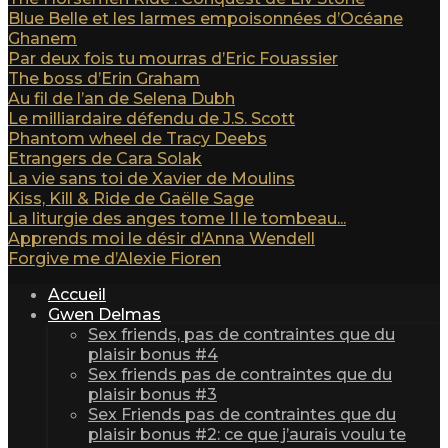
Blue Belle et les larmes empoisonnées d’Océane
Ghanem
Par deux fois tu mourras d’Eric Fouassier
The boss d’Erin Graham
Au fil de l’an de Selena Dubh
Le milliardaire défendu de J.S. Scott
Phantom wheel de Tracy Deebs
Etrangers de Cara Solak
La vie sans toi de Xavier de Moulins
Kiss, Kill & Ride de Gaëlle Sage
La liturgie des anges tome II le tombeau...
Apprends moi le désir d’Anna Wendell
Forgive me d’Alexie Fioren
Accueil
Gwen Delmas
Sex friends, pas de contraintes que du
plaisir bonus #4
Sex friends pas de contraintes que du
plaisir bonus #3
Sex Friends pas de contraintes que du
plaisir bonus #2: ce que j’aurais voulu te