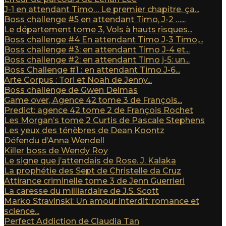
J-1 en attendant Timo… Le premier chapitre, ça...
Boss challenge #5 en attendant Timo, J-2 …...
Le département tome 3, Vols à hauts risques...
Boss challenge #4 En attendant Timo J-3 Timo,...
Boss challenge #3: en attendant Timo J-4 et...
Boss challenge #2: en attendant Timo j-5: un...
Boss Challenge #1 : en attendant Timo J-6...
Arte Corpus : Tori et Noah de Jenny...
Boss challenge de Gwen Delmas
Game over, Agence 42 tome 3 de François...
Predict: agence 42 tome 2 de François Rochet
Les Morgan’s tome 2 Curtis de Pascale Stephens
Les yeux des ténèbres de Dean Koontz
Défendu d’Anna Wendell
Killer boss de Wendy Roy
Le signe que j’attendais de Rose. J. Kalaka
La prophétie des Sept de Christelle da Cruz
Attirance criminelle tome 3 de Jenn Guerrieri
La caresse du milliardaire de J.S. Scott
Marko Stravinski: Un amour interdit: romance et
science...
Perfect Addiction de Claudia Tan