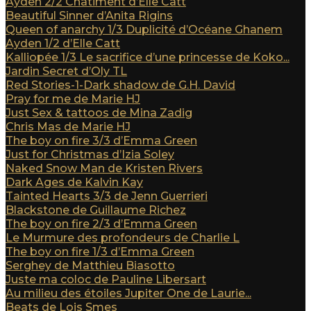
Ayden 2/2 Châtiment d’Elle Catt
Beautiful Sinner d’Anita Rigins
Queen of anarchy 1/3 Duplicité d’Océane Ghanem
Ayden 1/2 d’Elle Catt
Kalliopée 1/3 Le sacrifice d’une princesse de Koko...
Jardin Secret d’Oly TL
Red Stories-1-Dark shadow de G.H. David
Pray for me de Marie HJ
Just Sex & tattoos de Mina Zadig
Chris Mas de Marie HJ
The boy on fire 3/3 d’Emma Green
Just for Christmas d’Izia Soley
Naked Snow Man de Kristen Rivers
Dark Ages de Kalvin Kay
Tainted Hearts 3/3 de Jenn Guerrieri
Blackstone de Guillaume Richez
The boy on fire 2/3 d’Emma Green
Le Murmure des profondeurs de Charlie L
The boy on fire 1/3 d’Emma Green
Serghey de Matthieu Biasotto
Juste ma coloc de Pauline Libersart
Au milieu des étoiles Jupiter One de Laurie...
Beats de Lois Smes