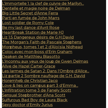
L’immortelle 1. la clef de cuivre de Marilyn...
Dentelle et magie noire de Delman
Big Little Secret d’Anne Ferra
Parti en fumée de John Marrs
Lost soldier de Romy Cole
Be my last dance d’Avril Rose
Heartbreak Station de Marie HJ
Liz 1.5 Dangereux désirs de G.H.David
The Morgan’s Faith de Pascale Stephens
Morpheus, tomes 1 et 2 d’Aloïsia Nidhead
Coloc avec mon boss d’Erin Graham
Deaken de Matthieu Biasotto
L’inconnu aux yeux de loup de Gwen Delmas
Alive de Hazel Carter-Grace
Les larmes de Satan 2: Dans l’Ombre d’Alice...
Liz partie 2 Sombre naufrage de G.H. David
Horemheb de Christian Jacq
Love & lies on campus part 3 d’Emma...
L’infiltration tome 3 de Fanely Scott
Sensual Stepbrother d’Ana Scott
Sulfurous Bad Boy de Laura Black
Sexy doctor d’Emily Jurius