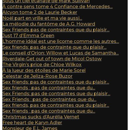
Sous un ciel écarlate de Mark Sullivan
À contre sens tome 4 Confiance de Mercedes...
Alcyon tome 2 de Laurie Becker
Noël part en vrille et ma vie aussi...
La mélodie du fantôme de A.G. Howard
Sex Friends pas de contraintes que du plaisir...
Just 17 d’Emma Green
L’homme idéal est une licorne comme les autres...
Sex friends: pas de contrainte que du plaisir...
Le conseil d’Orion: Willow et Lucas de Samantha...
Riverdale-Get out of town de Micol Ostow
The Virgin’s price de Chloe Wilkox
À la lueur des étoiles de Marie Sorel
Celestar de Jeliza-Rose Buzor
Sex friends: pas de contraintes que du plaisir...
Sex friends : pas de contraintes que du...
Sex Friends: pas de contraintes que du plaisir...
Sex Friends : pas de contraintes que du...
Sex friends, pas de contraintes que du plaisir...
Sex friends : pas de contraintes que du...
Christmas sucks d’Aurélia Vernet
Free heart de Karyn Adler
Monsieur de E.L. James