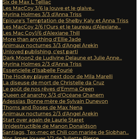
Six de Max L Telliac
Les MacCoy 3/6 la louve et le glaive...
Myrina Holmes 3/3 d’Anna Triss
Epicure’s Temptation de Shelby Kaly et Anna Triss
Les MacCoy 2/6 l’Ours et le taureau d’Alexiane...
Les Mac Coy1/6 d’Alexiane Thill
More than anything d’Ellie Jade
Animaux nocturnes 3/3 d’Angel Arekin
Unloved publishing, c’est parti
Dark Moon2 de Ludivine Delaune et Julie Anne...
Myrina Holmes 2/3 d’Anna Triss
Essencielle d’Isabelle Fourié
The Hockey player next door de Mila Marelli
La diseuse de mort de Christelle da Cruz
Le goût de nos rêves d’Emma Green
Queen of anarchy 3/3 d’Océane Ghanem
Adessias Bonne mère de Sylvain Dunevon
Thorns and Roses de Max Nena
Animaux nocturnes 2/3 d’Angel Arekin
Start over again de Laurie Staret
(In)destructible de Manon Donaldson
Santiags, Tex-mec et Chili con mariée de Siobhan...
Nos âmes louves 1/2 de Juliette Pierce