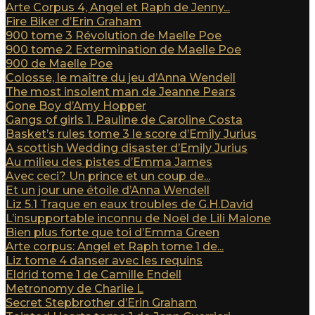
Arte Corpus 4, Angel et Raph de Jenny...
Fire Biker d’Erin Graham
900 tome 3 Révolution de Maelle Poe
900 tome 2 Extermination de Maelle Poe
900 de Maelle Poe
Colosse, le maître du jeu d’Anna Wendell
The most insolent man de Jeanne Pears
Gone Boy d’Amy Hopper
Gangs of girls 1. Pauline de Caroline Costa
Basket’s rules tome 3 le score d’Emily Jurius
A scottish Wedding disaster d’Emily Jurius
Au milieu des pistes d’Emma James
Avec ceci? Un prince et un coup de...
Et un jour une étoile d’Anna Wendell
Liz 5.1 Traque en eaux troubles de G.H.David
L’insupportable inconnu de Noël de Lili Malone
Bien plus forte que toi d’Emma Green
Arte corpus: Angel et Raph tome 1 de...
Liz tome 4 danser avec les requins
Eldrid tome 1 de Camille Endell
Metronomy de Charlie L
Secret Stepbrother d’Erin Graham