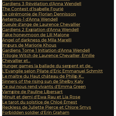
Gardiens 3 Révélation d’Anna Wendell
The Contest d’Isabelle Fourié
La cérémonie de Florian Dennisson
Aeternus-1 d’Anna Wendell
Gueule d’ange de Laurence Chevallier
Gardiens 2 Expiation d’Anna Wendell
Fake honeymoon de Lili Malone
Angel of darkness de Mila Marelli
Impurs de Marjorie Khous
Gardiens Tome 1 Initiation d’Anna Wendell
Trilogie Witch de Laurence Chevallier, Emilie
Chevallier et...
Hunger games la ballade du serpent et de...
L’Evangile selon Pilate d’Eric Emmanuel Schmitt
Le maître du Haut château de Philip K...
Sinners of the rising sun de Shelby Kaly
Ce qui nous rend vivants d’Emma Green
Vampire de Pauline Libersart
Minuit et demi d’Ewa Rau et Lia Rose
Le tarot du solstice de Chloé Ernest
Reckless de Juliette Pierce et Chlore Smys
Forbidden soldier d’Erin Graham