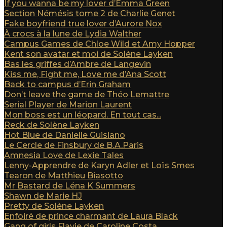
If you wanna be my lover d’Emma Green
Section Némésis tome 2 de Charlie Genet
Fake boyfriend true lover d’Aurore Nox
À crocs à la lune de Lydia Walther
Campus Games de Chloe Wild et Amy Hopper
Kent son avatar et moi de Solène Layken
Bas les griffes d’Ambre de Langevin
Kiss me, Fight me, Love me d’Ana Scott
Back to campus d’Erin Graham
Don’t leave the game de Théo Lemattre
Serial Player de Marion Laurent
Mon boss est un léopard. En tout cas...
Reck de Solène Layken
Hot Blue de Danielle Guisiano
Le Cercle de Finsbury de B.A.Paris
Amnesia Love de Lexie Tales
Lenny-Apprendre de Karyn Adler et Loïs Smes
Tearon de Matthieu Biasotto
Mr Bastard de Léna K Summers
Shawn de Marie HJ
Pretty de Solène Layken
Enfoiré de prince charmant de Laura Black
Gang of girls Flavie de Caroline Costa