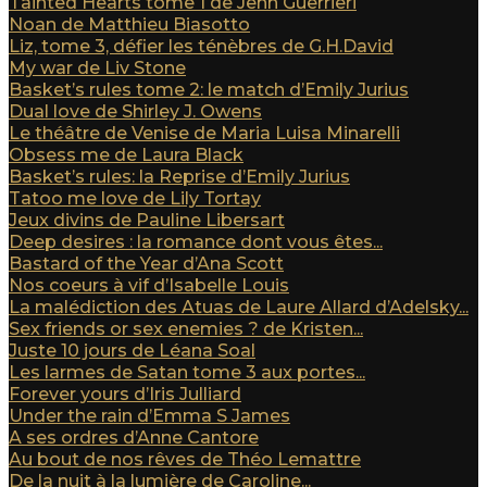
Tainted Hearts tome 1 de Jenn Guerrieri
Noan de Matthieu Biasotto
Liz, tome 3, défier les ténèbres de G.H.David
My war de Liv Stone
Basket’s rules tome 2: le match d’Emily Jurius
Dual love de Shirley J. Owens
Le théâtre de Venise de Maria Luisa Minarelli
Obsess me de Laura Black
Basket’s rules: la Reprise d’Emily Jurius
Tatoo me love de Lily Tortay
Jeux divins de Pauline Libersart
Deep desires : la romance dont vous êtes...
Bastard of the Year d’Ana Scott
Nos coeurs à vif d’Isabelle Louis
La malédiction des Atuas de Laure Allard d’Adelsky...
Sex friends or sex enemies ? de Kristen...
Juste 10 jours de Léana Soal
Les larmes de Satan tome 3 aux portes...
Forever yours d’Iris Julliard
Under the rain d’Emma S James
A ses ordres d’Anne Cantore
Au bout de nos rêves de Théo Lemattre
De la nuit à la lumière de Caroline...