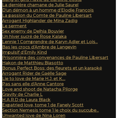
La dernière chamane de Julie Saurel
D’un démon à un homme d’Elodie François
La passion du Comte de Pauline Libersart
Arrogant Highlander de Mina Zadig
Le serment
Sex enemy de Delhia Bouvier
Un hiver sucré de Rose Kalaka
Lennie 1 Comprendre de Karyn Adler et Lois...
Bas les crocs d’Ambre de Langevin
Impulsif d’Emily Kind
Prisonnière des convenances de Pauline Libersart
Hakon de Matthieu Biasotto
Bonus Perfect Boss: des fleurets et un karaoké
Arrogant Rider de Gaëlle Sage
Lie to love de Marie H.J. et K....
Pas sans elle d’Anne Cantore
Love and shoot de Natacha Pilorge
Gravity de Charlie L
H.A.R.D de Laura Black
Expatried love, tome 1 de Fanely Scott
Section Nemesis tome 1 le choix du succube...
Unwanted love de Nina Loren