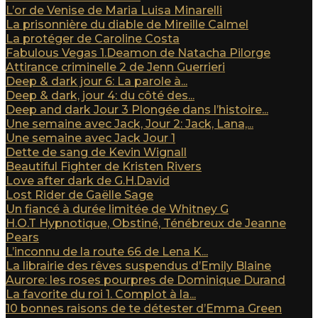
L’or de Venise de Maria Luisa Minarelli
La prisonnière du diable de Mireille Calmel
La protéger de Caroline Costa
Fabulous Vegas 1.Deamon de Natacha Pilorge
Attirance criminelle 2 de Jenn Guerrieri
Deep & dark jour 6: La parole à...
Deep & dark, jour 4: du côté des...
Deep and dark Jour 3 Plongée dans l’histoire...
Une semaine avec Jack, Jour 2: Jack, Lana,...
Une semaine avec Jack Jour 1
Dette de sang de Kevin Wignall
Beautiful Fighter de Kristen Rivers
Love after dark de G.H.David
Lost Rider de Gaëlle Sage
Un fiancé à durée limitée de Whitney G
H.O.T Hypnotique, Obstiné, Ténébreux de Jeanne
Pears
L’inconnu de la route 66 de Lena K...
La librairie des rêves suspendus d’Emily Blaine
Aurore: les roses pourpres de Dominique Durand
La favorite du roi 1. Complot à la...
10 bonnes raisons de te détester d’Emma Green