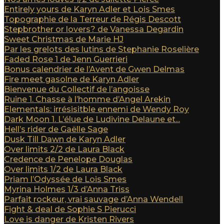
Entirely yours de Karyn Adler et Lois Smes
Topographie de la Terreur de Régis Descott
Stepbrother or lovers? de Vanessa Degardin
Sweet Christmas de Marie HJ
Par les grelots des lutins de Stephanie Roselière
Faded Rose 1 de Jenn Guerrieri
Bonus calendrier de l’Avent de Gwen Delmas
Fire meet gasolne de Karyn Adler
Bienvenue du Collectif de l’angoisse
Ruine 1. Chasse à l’homme d’Angel Arekin
Elementals: irrésisitble ennemi de Wendy Roy
Dark Moon 1. L’élue de Ludivine Delaune et...
Hell’s rider de Gaëlle Sage
Dusk Till Dawn de Karyn Adler
Over limits 2/2 de Laura Black
Credence de Penelope Douglas
Over limits 1/2 de Laura Black
Priam l’Odyssée de Lois Smes
Myrina Holmes 1/3 d’Anna Triss
Parfait rockeur, vrai sauvage d’Anna Wendell
Fight & deal de Sophie S Pierucci
Love is danger de Kristen Rivers