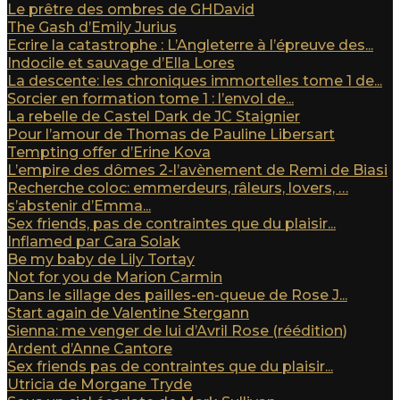
Le prêtre des ombres de GHDavid
The Gash d’Emily Jurius
Ecrire la catastrophe : L’Angleterre à l’épreuve des...
Indocile et sauvage d’Ella Lores
La descente: les chroniques immortelles tome 1 de...
Sorcier en formation tome 1 : l’envol de...
La rebelle de Castel Dark de JC Staignier
Pour l’amour de Thomas de Pauline Libersart
Tempting offer d’Erine Kova
L’empire des dômes 2-l’avènement de Remi de Biasi
Recherche coloc: emmerdeurs, râleurs, lovers, …
s’abstenir d’Emma...
Sex friends, pas de contraintes que du plaisir...
Inflamed par Cara Solak
Be my baby de Lily Tortay
Not for you de Marion Carmin
Dans le sillage des pailles-en-queue de Rose J...
Start again de Valentine Stergann
Sienna: me venger de lui d’Avril Rose (réédition)
Ardent d’Anne Cantore
Sex friends pas de contraintes que du plaisir...
Utricia de Morgane Tryde