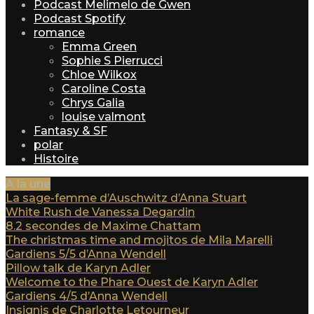
Podcast Melimelo de Gwen
Podcast Spotify
romance
Emma Green
Sophie S Pierrucci
Chloe Wilkox
Caroline Costa
Chrys Galia
louise valmont
Fantasy & SF
polar
Histoire
A la une
La sage-femme d’Auschwitz d’Anna Stuart
White Rush de Vanessa Degardin
8.2 secondes de Maxime Chattam
The christmas time and mojitos de Mila Marelli
Gardiens 5/5 d’Anna Wendell
Pillow talk de Karyn Adler
Welcome to the Phare Ouest de Karyn Adler
Gardiens 4/5 d’Anna Wendell
Insignis de Charlotte Letourneur