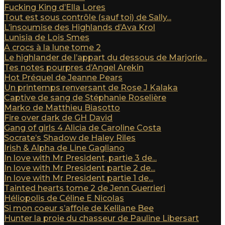
Fucking King d’Ella Lores
Tout est sous contrôle (sauf toi) de Sally...
L’insoumise des Highlands d’Ava Krol
Lunisia de Lois Smes
A crocs à la lune tome 2
Le highlander de l’appart du dessous de Marjorie...
Tes notes pourpres d’Angel Arekin
Hot Préquel de Jeanne Pears
Un printemps renversant de Rose J Kalaka
Captive de sang de Stéphanie Roselière
Marko de Matthieu Biasotto
Fire over dark de GH David
Gang of girls 4 Alicia de Caroline Costa
Socrate’s Shadow de Haley Riles
Irish & Alpha de Line Gagliano
In love with Mr President, partie 3 de...
In love with Mr President partie 2 de...
In love with Mr President partie 1 de...
Tainted hearts tome 2 de Jenn Guerrieri
Héliopolis de Céline E Nicolas
Si mon coeur s’affole de Kelilane Bee
Hunter la proie du chasseur de Pauline Libersart