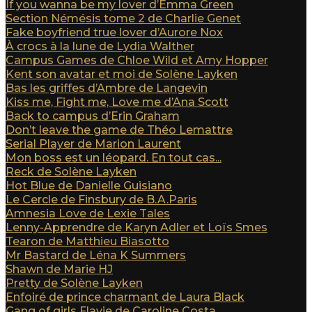
If you wanna be my lover d’Emma Green
Section Némésis tome 2 de Charlie Genet
Fake boyfriend true lover d’Aurore Nox
À crocs à la lune de Lydia Walther
Campus Games de Chloe Wild et Amy Hopper
Kent son avatar et moi de Solène Layken
Bas les griffes d’Ambre de Langevin
Kiss me, Fight me, Love me d’Ana Scott
Back to campus d’Erin Graham
Don’t leave the game de Théo Lemattre
Serial Player de Marion Laurent
Mon boss est un léopard. En tout cas...
Reck de Solène Layken
Hot Blue de Danielle Guisiano
Le Cercle de Finsbury de B.A.Paris
Amnesia Love de Lexie Tales
Lenny-Apprendre de Karyn Adler et Loïs Smes
Tearon de Matthieu Biasotto
Mr Bastard de Léna K Summers
Shawn de Marie HJ
Pretty de Solène Layken
Enfoiré de prince charmant de Laura Black
Gang of girls Flavie de Caroline Costa