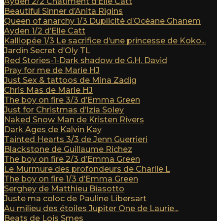
Ayden 2/2 Châtiment d’Elle Catt
Beautiful Sinner d’Anita Rigins
Queen of anarchy 1/3 Duplicité d’Océane Ghanem
Ayden 1/2 d’Elle Catt
Kalliopée 1/3 Le sacrifice d’une princesse de Koko...
Jardin Secret d’Oly TL
Red Stories-1-Dark shadow de G.H. David
Pray for me de Marie HJ
Just Sex & tattoos de Mina Zadig
Chris Mas de Marie HJ
The boy on fire 3/3 d’Emma Green
Just for Christmas d’Izia Soley
Naked Snow Man de Kristen Rivers
Dark Ages de Kalvin Kay
Tainted Hearts 3/3 de Jenn Guerrieri
Blackstone de Guillaume Richez
The boy on fire 2/3 d’Emma Green
Le Murmure des profondeurs de Charlie L
The boy on fire 1/3 d’Emma Green
Serghey de Matthieu Biasotto
Juste ma coloc de Pauline Libersart
Au milieu des étoiles Jupiter One de Laurie...
Beats de Lois Smes