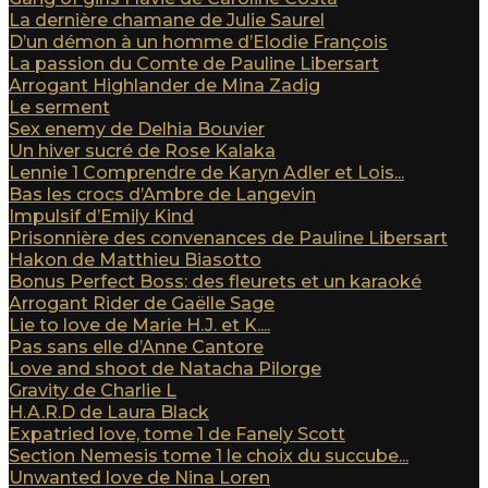
La dernière chamane de Julie Saurel
D’un démon à un homme d’Elodie François
La passion du Comte de Pauline Libersart
Arrogant Highlander de Mina Zadig
Le serment
Sex enemy de Delhia Bouvier
Un hiver sucré de Rose Kalaka
Lennie 1 Comprendre de Karyn Adler et Lois...
Bas les crocs d’Ambre de Langevin
Impulsif d’Emily Kind
Prisonnière des convenances de Pauline Libersart
Hakon de Matthieu Biasotto
Bonus Perfect Boss: des fleurets et un karaoké
Arrogant Rider de Gaëlle Sage
Lie to love de Marie H.J. et K....
Pas sans elle d’Anne Cantore
Love and shoot de Natacha Pilorge
Gravity de Charlie L
H.A.R.D de Laura Black
Expatried love, tome 1 de Fanely Scott
Section Nemesis tome 1 le choix du succube...
Unwanted love de Nina Loren