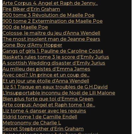
Arte Corpus 4, Angel et Raph de Jenny...
Fire Biker d’Erin Graham
900 tome 3 Révolution de Maelle Poe
900 tome 2 Extermination de Maelle Poe
900 de Maelle Poe
Colosse, le maître du jeu d’Anna Wendell
The most insolent man de Jeanne Pears
Gone Boy d’Amy Hopper
Gangs of girls 1. Pauline de Caroline Costa
Basket’s rules tome 3 le score d’Emily Jurius
A scottish Wedding disaster d’Emily Jurius
Au milieu des pistes d’Emma James
Avec ceci? Un prince et un coup de...
Et un jour une étoile d’Anna Wendell
Liz 5.1 Traque en eaux troubles de G.H.David
L’insupportable inconnu de Noël de Lili Malone
Bien plus forte que toi d’Emma Green
Arte corpus: Angel et Raph tome 1 de...
Liz tome 4 danser avec les requins
Eldrid tome 1 de Camille Endell
Metronomy de Charlie L
Secret Stepbrother d’Erin Graham