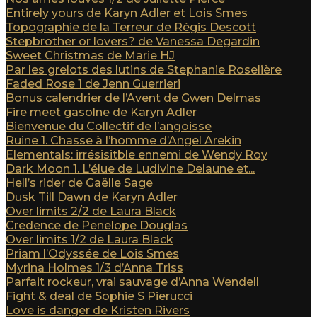
Entirely yours de Karyn Adler et Lois Smes
Topographie de la Terreur de Régis Descott
Stepbrother or lovers? de Vanessa Degardin
Sweet Christmas de Marie HJ
Par les grelots des lutins de Stephanie Roselière
Faded Rose 1 de Jenn Guerrieri
Bonus calendrier de l’Avent de Gwen Delmas
Fire meet gasolne de Karyn Adler
Bienvenue du Collectif de l’angoisse
Ruine 1. Chasse à l’homme d’Angel Arekin
Elementals: irrésisitble ennemi de Wendy Roy
Dark Moon 1. L’élue de Ludivine Delaune et...
Hell’s rider de Gaëlle Sage
Dusk Till Dawn de Karyn Adler
Over limits 2/2 de Laura Black
Credence de Penelope Douglas
Over limits 1/2 de Laura Black
Priam l’Odyssée de Lois Smes
Myrina Holmes 1/3 d’Anna Triss
Parfait rockeur, vrai sauvage d’Anna Wendell
Fight & deal de Sophie S Pierucci
Love is danger de Kristen Rivers