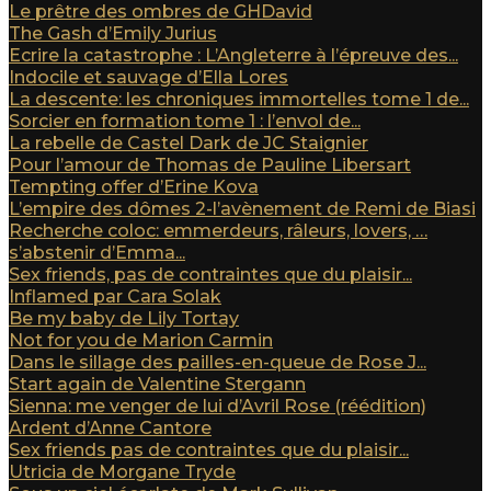
Le prêtre des ombres de GHDavid
The Gash d’Emily Jurius
Ecrire la catastrophe : L’Angleterre à l’épreuve des...
Indocile et sauvage d’Ella Lores
La descente: les chroniques immortelles tome 1 de...
Sorcier en formation tome 1 : l’envol de...
La rebelle de Castel Dark de JC Staignier
Pour l’amour de Thomas de Pauline Libersart
Tempting offer d’Erine Kova
L’empire des dômes 2-l’avènement de Remi de Biasi
Recherche coloc: emmerdeurs, râleurs, lovers, …
s’abstenir d’Emma...
Sex friends, pas de contraintes que du plaisir...
Inflamed par Cara Solak
Be my baby de Lily Tortay
Not for you de Marion Carmin
Dans le sillage des pailles-en-queue de Rose J...
Start again de Valentine Stergann
Sienna: me venger de lui d’Avril Rose (réédition)
Ardent d’Anne Cantore
Sex friends pas de contraintes que du plaisir...
Utricia de Morgane Tryde