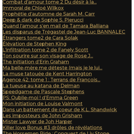
Combat d’amour tome 2 Du désir à la...
Immoral de Chloé Wilkox
Prophétie d’automne de Sarah M. Carr
Deep & dark de Sophie S. Pierucci
Quand l’amour s’en mail de Tamara Balliana
Les disparus de Trégastel de Jean-Luc BANNALEC
Étrangers tome2 de Cara Solak
Élévation de Stephen King
L’infiltration tome 2 de Fanely Scott
Ton sourire sur son visage de Rose J...
The initiation d’Erin Graham
Ma belle-mère me déteste (mais je le lui...
La muse tatouée de Kent Harrington
Agence 42: tome 1 : Terrans de François...
La tueuse au katana de Delman
Speedgame de Pascale Stephens
PS: Oublie-moi ! d’Emma Green
Mon initiation de Louise Valmont
Dans un battement de coeur de K.L. Shandwick
Les imposteurs de John Grisham
Mister Lawyer de Joh Harper
Killer love Bonus #3 drôles de révélations
The Horsemen Ride : Conquest de Liv Stone