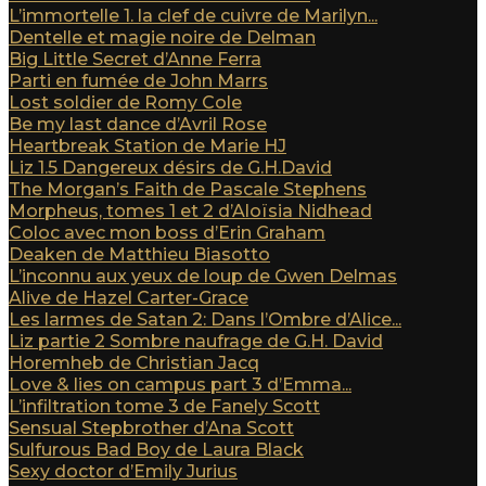
L’immortelle 1. la clef de cuivre de Marilyn...
Dentelle et magie noire de Delman
Big Little Secret d’Anne Ferra
Parti en fumée de John Marrs
Lost soldier de Romy Cole
Be my last dance d’Avril Rose
Heartbreak Station de Marie HJ
Liz 1.5 Dangereux désirs de G.H.David
The Morgan’s Faith de Pascale Stephens
Morpheus, tomes 1 et 2 d’Aloïsia Nidhead
Coloc avec mon boss d’Erin Graham
Deaken de Matthieu Biasotto
L’inconnu aux yeux de loup de Gwen Delmas
Alive de Hazel Carter-Grace
Les larmes de Satan 2: Dans l’Ombre d’Alice...
Liz partie 2 Sombre naufrage de G.H. David
Horemheb de Christian Jacq
Love & lies on campus part 3 d’Emma...
L’infiltration tome 3 de Fanely Scott
Sensual Stepbrother d’Ana Scott
Sulfurous Bad Boy de Laura Black
Sexy doctor d’Emily Jurius