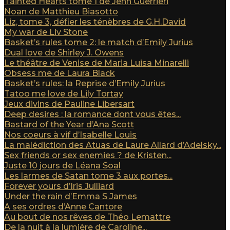
Tainted Hearts tome 1 de Jenn Guerrieri
Noan de Matthieu Biasotto
Liz, tome 3, défier les ténèbres de G.H.David
My war de Liv Stone
Basket’s rules tome 2: le match d’Emily Jurius
Dual love de Shirley J. Owens
Le théâtre de Venise de Maria Luisa Minarelli
Obsess me de Laura Black
Basket’s rules: la Reprise d’Emily Jurius
Tatoo me love de Lily Tortay
Jeux divins de Pauline Libersart
Deep desires : la romance dont vous êtes...
Bastard of the Year d’Ana Scott
Nos coeurs à vif d’Isabelle Louis
La malédiction des Atuas de Laure Allard d’Adelsky...
Sex friends or sex enemies ? de Kristen...
Juste 10 jours de Léana Soal
Les larmes de Satan tome 3 aux portes...
Forever yours d’Iris Julliard
Under the rain d’Emma S James
A ses ordres d’Anne Cantore
Au bout de nos rêves de Théo Lemattre
De la nuit à la lumière de Caroline...