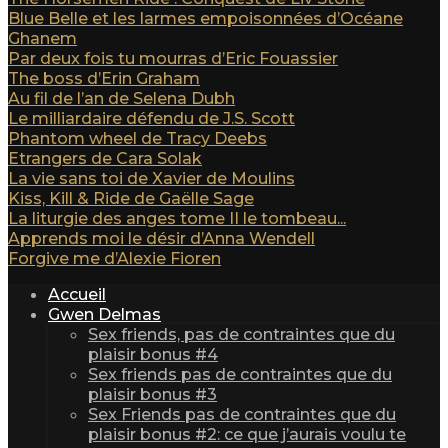
Blue Belle et les larmes empoisonnées d’Océane
Ghanem
Par deux fois tu mourras d’Eric Fouassier
The boss d’Erin Graham
Au fil de l’an de Selena Dubh
Le milliardaire défendu de J.S. Scott
Phantom wheel de Tracy Deebs
Etrangers de Cara Solak
La vie sans toi de Xavier de Moulins
Kiss, Kill & Ride de Gaëlle Sage
La liturgie des anges tome II le tombeau...
Apprends moi le désir d’Anna Wendell
Forgive me d’Alexie Fioren
Accueil
Gwen Delmas
Sex friends, pas de contraintes que du
plaisir bonus #4
Sex friends pas de contraintes que du
plaisir bonus #3
Sex Friends pas de contraintes que du
plaisir bonus #2: ce que j’aurais voulu te