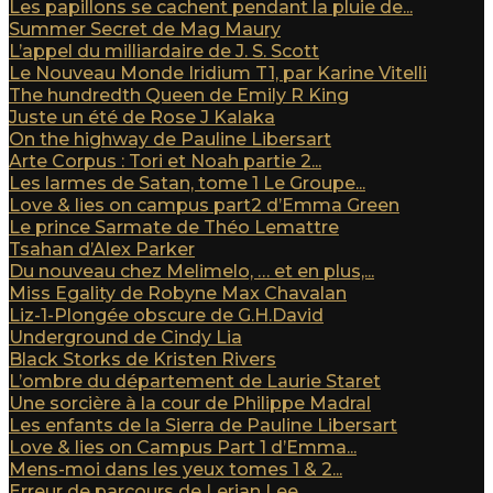
Les papillons se cachent pendant la pluie de...
Summer Secret de Mag Maury
L’appel du milliardaire de J. S. Scott
Le Nouveau Monde Iridium T1, par Karine Vitelli
The hundredth Queen de Emily R King
Juste un été de Rose J Kalaka
On the highway de Pauline Libersart
Arte Corpus : Tori et Noah partie 2...
Les larmes de Satan, tome 1 Le Groupe...
Love & lies on campus part2 d’Emma Green
Le prince Sarmate de Théo Lemattre
Tsahan d’Alex Parker
Du nouveau chez Melimelo, … et en plus,...
Miss Egality de Robyne Max Chavalan
Liz-1-Plongée obscure de G.H.David
Underground de Cindy Lia
Black Storks de Kristen Rivers
L’ombre du département de Laurie Staret
Une sorcière à la cour de Philippe Madral
Les enfants de la Sierra de Pauline Libersart
Love & lies on Campus Part 1 d’Emma...
Mens-moi dans les yeux tomes 1 & 2...
Erreur de parcours de Lerian Lee