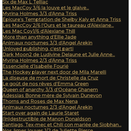
Six de Max L Telliac
Les MacCoy 3/6 la louve et le glaive...
Myrina Holmes 3/3 d’Anna Triss
Epicure’s Temptation de Shelby Kaly et Anna Triss
Les MacCoy 2/6 l’Ours et le taureau d’Alexiane...
Les Mac Coy1/6 d’Alexiane Thill
More than anything d’Ellie Jade
Animaux nocturnes 3/3 d’Angel Arekin
Unloved publishing, c’est parti
Dark Moon2 de Ludivine Delaune et Julie Anne...
Myrina Holmes 2/3 d’Anna Triss
Essencielle d’Isabelle Fourié
The Hockey player next door de Mila Marelli
La diseuse de mort de Christelle da Cruz
Le goût de nos rêves d’Emma Green
Queen of anarchy 3/3 d’Océane Ghanem
Adessias Bonne mère de Sylvain Dunevon
Thorns and Roses de Max Nena
Animaux nocturnes 2/3 d’Angel Arekin
Start over again de Laurie Staret
(In)destructible de Manon Donaldson
Santiags, Tex-mec et Chili con mariée de Siobhan...
Nos âmes louves 1/2 de Juliette Pierce