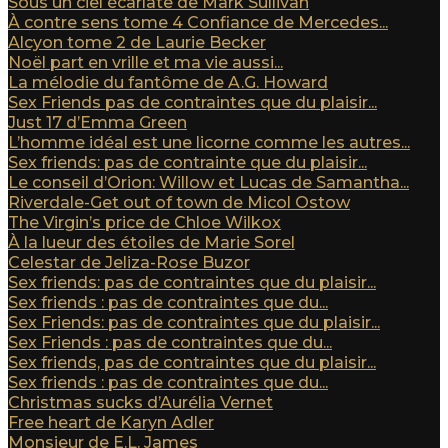
Sous un ciel écarlate de Mark Sullivan
À contre sens tome 4 Confiance de Mercedes...
Alcyon tome 2 de Laurie Becker
Noël part en vrille et ma vie aussi...
La mélodie du fantôme de A.G. Howard
Sex Friends pas de contraintes que du plaisir...
Just 17 d’Emma Green
L’homme idéal est une licorne comme les autres...
Sex friends: pas de contrainte que du plaisir...
Le conseil d’Orion: Willow et Lucas de Samantha...
Riverdale-Get out of town de Micol Ostow
The Virgin’s price de Chloe Wilkox
À la lueur des étoiles de Marie Sorel
Celestar de Jeliza-Rose Buzor
Sex friends: pas de contraintes que du plaisir...
Sex friends : pas de contraintes que du...
Sex Friends: pas de contraintes que du plaisir...
Sex Friends : pas de contraintes que du...
Sex friends, pas de contraintes que du plaisir...
Sex friends : pas de contraintes que du...
Christmas sucks d’Aurélia Vernet
Free heart de Karyn Adler
Monsieur de E.L. James