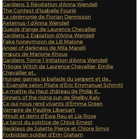
Gardiens 3 Révélation d’Anna Wendell
The Contest d’Isabelle Fourié
La cérémonie de Florian Dennisson
Aeternus-1 d’Anna Wendell
Gueule d’ange de Laurence Chevallier
Gardiens 2 Expiation d’Anna Wendell
Fake honeymoon de Lili Malone
Angel of darkness de Mila Marelli
Impurs de Marjorie Khous
Gardiens Tome 1 Initiation d’Anna Wendell
Trilogie Witch de Laurence Chevallier, Emilie
Chevallier et...
Hunger games la ballade du serpent et de...
L’Evangile selon Pilate d’Eric Emmanuel Schmitt
Le maître du Haut château de Philip K...
Sinners of the rising sun de Shelby Kaly
Ce qui nous rend vivants d’Emma Green
Vampire de Pauline Libersart
Minuit et demi d’Ewa Rau et Lia Rose
Le tarot du solstice de Chloé Ernest
Reckless de Juliette Pierce et Chlore Smys
Forbidden soldier d’Erin Graham