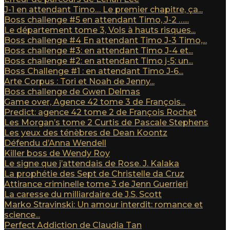
J-1 en attendant Timo… Le premier chapitre, ça...
Boss challenge #5 en attendant Timo, J-2 …...
Le département tome 3, Vols à hauts risques...
Boss challenge #4 En attendant Timo J-3 Timo,...
Boss challenge #3: en attendant Timo J-4 et...
Boss challenge #2: en attendant Timo j-5: un...
Boss Challenge #1 : en attendant Timo J-6...
Arte Corpus : Tori et Noah de Jenny...
Boss challenge de Gwen Delmas
Game over, Agence 42 tome 3 de François...
Predict: agence 42 tome 2 de François Rochet
Les Morgan’s tome 2 Curtis de Pascale Stephens
Les yeux des ténèbres de Dean Koontz
Défendu d’Anna Wendell
Killer boss de Wendy Roy
Le signe que j’attendais de Rose. J. Kalaka
La prophétie des Sept de Christelle da Cruz
Attirance criminelle tome 3 de Jenn Guerrieri
La caresse du milliardaire de J.S. Scott
Marko Stravinski: Un amour interdit: romance et
science...
Perfect Addiction de Claudia Tan