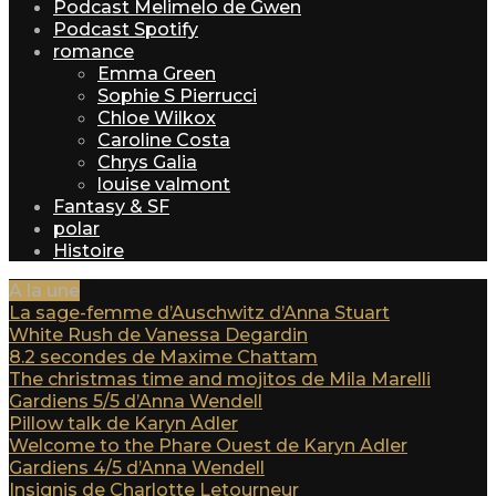
Podcast Melimelo de Gwen
Podcast Spotify
romance
Emma Green
Sophie S Pierrucci
Chloe Wilkox
Caroline Costa
Chrys Galia
louise valmont
Fantasy & SF
polar
Histoire
A la une
La sage-femme d’Auschwitz d’Anna Stuart
White Rush de Vanessa Degardin
8.2 secondes de Maxime Chattam
The christmas time and mojitos de Mila Marelli
Gardiens 5/5 d’Anna Wendell
Pillow talk de Karyn Adler
Welcome to the Phare Ouest de Karyn Adler
Gardiens 4/5 d’Anna Wendell
Insignis de Charlotte Letourneur