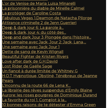
L’or de Venise de Maria Luisa Minarelli
La prisonnière du diable de Mireille Calmel
La protéger de Caroline Costa
Fabulous Vegas 1.Deamon de Natacha Pilorge
Attirance criminelle 2 de Jenn Guerrieri
Deep & dark jour 6: La parole à...
Deep & dark, jour 4: du côté des...
Deep and dark Jour 3 Plongée dans l’histoire...
Une semaine avec Jack, Jour 2: Jack, Lana,...
Une semaine avec Jack Jour 1
Dette de sang de Kevin Wignall
Beautiful Fighter de Kristen Rivers
Love after dark de G.H.David
Lost Rider de Gaëlle Sage
Un fiancé à durée limitée de Whitney G
H.O.T Hypnotique, Obstiné, Ténébreux de Jeanne
Pears
L’inconnu de la route 66 de Lena K...
La librairie des rêves suspendus d’Emily Blaine
Aurore: les roses pourpres de Dominique Durand
La favorite du roi 1. Complot à la...
10 bonnes raisons de te détester d’Emma Green