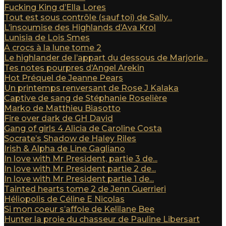
Fucking King d’Ella Lores
Tout est sous contrôle (sauf toi) de Sally...
L’insoumise des Highlands d’Ava Krol
Lunisia de Lois Smes
A crocs à la lune tome 2
Le highlander de l’appart du dessous de Marjorie...
Tes notes pourpres d’Angel Arekin
Hot Préquel de Jeanne Pears
Un printemps renversant de Rose J Kalaka
Captive de sang de Stéphanie Roselière
Marko de Matthieu Biasotto
Fire over dark de GH David
Gang of girls 4 Alicia de Caroline Costa
Socrate’s Shadow de Haley Riles
Irish & Alpha de Line Gagliano
In love with Mr President, partie 3 de...
In love with Mr President partie 2 de...
In love with Mr President partie 1 de...
Tainted hearts tome 2 de Jenn Guerrieri
Héliopolis de Céline E Nicolas
Si mon coeur s’affole de Kelilane Bee
Hunter la proie du chasseur de Pauline Libersart