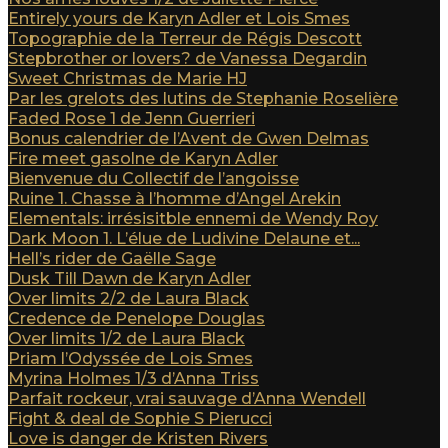
Entirely yours de Karyn Adler et Lois Smes
Topographie de la Terreur de Régis Descott
Stepbrother or lovers? de Vanessa Degardin
Sweet Christmas de Marie HJ
Par les grelots des lutins de Stephanie Roselière
Faded Rose 1 de Jenn Guerrieri
Bonus calendrier de l’Avent de Gwen Delmas
Fire meet gasolne de Karyn Adler
Bienvenue du Collectif de l’angoisse
Ruine 1. Chasse à l’homme d’Angel Arekin
Elementals: irrésisitble ennemi de Wendy Roy
Dark Moon 1. L’élue de Ludivine Delaune et...
Hell’s rider de Gaëlle Sage
Dusk Till Dawn de Karyn Adler
Over limits 2/2 de Laura Black
Credence de Penelope Douglas
Over limits 1/2 de Laura Black
Priam l’Odyssée de Lois Smes
Myrina Holmes 1/3 d’Anna Triss
Parfait rockeur, vrai sauvage d’Anna Wendell
Fight & deal de Sophie S Pierucci
Love is danger de Kristen Rivers