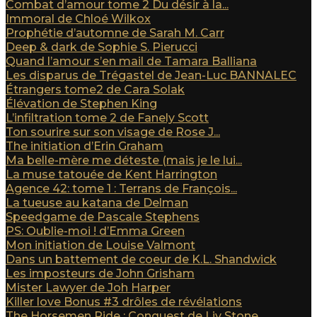
Combat d’amour tome 2 Du désir à la...
Immoral de Chloé Wilkox
Prophétie d’automne de Sarah M. Carr
Deep & dark de Sophie S. Pierucci
Quand l’amour s’en mail de Tamara Balliana
Les disparus de Trégastel de Jean-Luc BANNALEC
Étrangers tome2 de Cara Solak
Élévation de Stephen King
L’infiltration tome 2 de Fanely Scott
Ton sourire sur son visage de Rose J...
The initiation d’Erin Graham
Ma belle-mère me déteste (mais je le lui...
La muse tatouée de Kent Harrington
Agence 42: tome 1 : Terrans de François...
La tueuse au katana de Delman
Speedgame de Pascale Stephens
PS: Oublie-moi ! d’Emma Green
Mon initiation de Louise Valmont
Dans un battement de coeur de K.L. Shandwick
Les imposteurs de John Grisham
Mister Lawyer de Joh Harper
Killer love Bonus #3 drôles de révélations
The Horsemen Ride : Conquest de Liv Stone