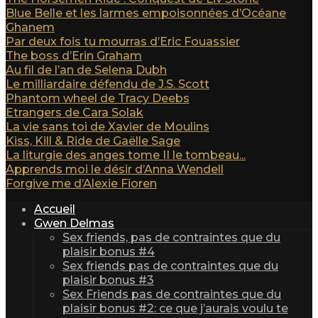
Blue Belle et les larmes empoisonnées d’Océane
Ghanem
Par deux fois tu mourras d’Eric Fouassier
The boss d’Erin Graham
Au fil de l’an de Selena Dubh
Le milliardaire défendu de J.S. Scott
Phantom wheel de Tracy Deebs
Etrangers de Cara Solak
La vie sans toi de Xavier de Moulins
Kiss, Kill & Ride de Gaëlle Sage
La liturgie des anges tome II le tombeau...
Apprends moi le désir d’Anna Wendell
Forgive me d’Alexie Fioren
Accueil
Gwen Delmas
Sex friends, pas de contraintes que du
plaisir bonus #4
Sex friends pas de contraintes que du
plaisir bonus #3
Sex Friends pas de contraintes que du
plaisir bonus #2: ce que j’aurais voulu te