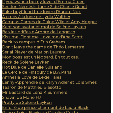
If you wanna be my lover d’Emma Green
Section Némésis tome 2 de Charlie Genet
Fake boyfriend true lover d’Aurore Nox
À crocs à la lune de Lydia Walther
Campus Games de Chloe Wild et Amy Hopper
Kent son avatar et moi de Solène Layken
Bas les griffes d’Ambre de Langevin
Kiss me, Fight me, Love me d’Ana Scott
Back to campus d’Erin Graham
Don’t leave the game de Théo Lemattre
Serial Player de Marion Laurent
Mon boss est un léopard. En tout cas...
Reck de Solène Layken
Hot Blue de Danielle Guisiano
Le Cercle de Finsbury de B.A.Paris
Amnesia Love de Lexie Tales
Lenny-Apprendre de Karyn Adler et Loïs Smes
Tearon de Matthieu Biasotto
Mr Bastard de Léna K Summers
Shawn de Marie HJ
Pretty de Solène Layken
Enfoiré de prince charmant de Laura Black
Gang of girls Flavie de Caroline Costa