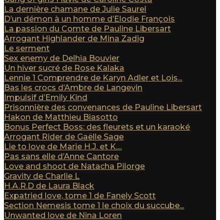
La dernière chamane de Julie Saurel
D’un démon à un homme d’Elodie François
La passion du Comte de Pauline Libersart
Arrogant Highlander de Mina Zadig
Le serment
Sex enemy de Delhia Bouvier
Un hiver sucré de Rose Kalaka
Lennie 1 Comprendre de Karyn Adler et Lois...
Bas les crocs d’Ambre de Langevin
Impulsif d’Emily Kind
Prisonnière des convenances de Pauline Libersart
Hakon de Matthieu Biasotto
Bonus Perfect Boss: des fleurets et un karaoké
Arrogant Rider de Gaëlle Sage
Lie to love de Marie H.J. et K....
Pas sans elle d’Anne Cantore
Love and shoot de Natacha Pilorge
Gravity de Charlie L
H.A.R.D de Laura Black
Expatried love, tome 1 de Fanely Scott
Section Nemesis tome 1 le choix du succube...
Unwanted love de Nina Loren