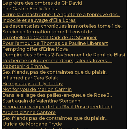
Le prêtre des ombres de GHDavid
The Gash d’Emily Jurius
Ecrire la catastrophe : L’Angleterre à l’épreuve des...
Indocile et sauvage d’Ella Lores
La descente: les chroniques immortelles tome 1 de...
Sorcier en formation tome 1 : l’envol de...
La rebelle de Castel Dark de JC Staignier
Pour l’amour de Thomas de Pauline Libersart
Tempting offer d’Erine Kova
L’empire des dômes 2-l’avènement de Remi de Biasi
Recherche coloc: emmerdeurs, râleurs, lovers, …
s’abstenir d’Emma...
Sex friends, pas de contraintes que du plaisir...
Inflamed par Cara Solak
Be my baby de Lily Tortay
Not for you de Marion Carmin
Dans le sillage des pailles-en-queue de Rose J...
Start again de Valentine Stergann
Sienna: me venger de lui d’Avril Rose (réédition)
Ardent d’Anne Cantore
Sex friends pas de contraintes que du plaisir...
Utricia de Morgane Tryde