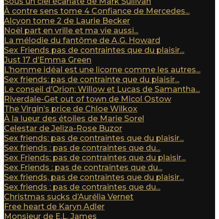
Sous un ciel écarlate de Mark Sullivan
À contre sens tome 4 Confiance de Mercedes...
Alcyon tome 2 de Laurie Becker
Noël part en vrille et ma vie aussi...
La mélodie du fantôme de A.G. Howard
Sex Friends pas de contraintes que du plaisir...
Just 17 d’Emma Green
L’homme idéal est une licorne comme les autres...
Sex friends: pas de contrainte que du plaisir...
Le conseil d’Orion: Willow et Lucas de Samantha...
Riverdale-Get out of town de Micol Ostow
The Virgin’s price de Chloe Wilkox
À la lueur des étoiles de Marie Sorel
Celestar de Jeliza-Rose Buzor
Sex friends: pas de contraintes que du plaisir...
Sex friends : pas de contraintes que du...
Sex Friends: pas de contraintes que du plaisir...
Sex Friends : pas de contraintes que du...
Sex friends, pas de contraintes que du plaisir...
Sex friends : pas de contraintes que du...
Christmas sucks d’Aurélia Vernet
Free heart de Karyn Adler
Monsieur de E.L. James