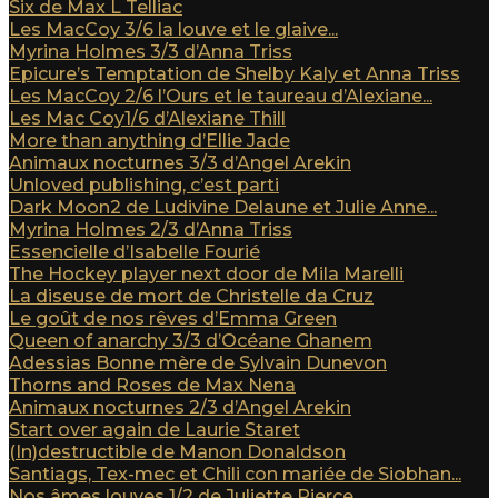
Six de Max L Telliac
Les MacCoy 3/6 la louve et le glaive...
Myrina Holmes 3/3 d’Anna Triss
Epicure’s Temptation de Shelby Kaly et Anna Triss
Les MacCoy 2/6 l’Ours et le taureau d’Alexiane...
Les Mac Coy1/6 d’Alexiane Thill
More than anything d’Ellie Jade
Animaux nocturnes 3/3 d’Angel Arekin
Unloved publishing, c’est parti
Dark Moon2 de Ludivine Delaune et Julie Anne...
Myrina Holmes 2/3 d’Anna Triss
Essencielle d’Isabelle Fourié
The Hockey player next door de Mila Marelli
La diseuse de mort de Christelle da Cruz
Le goût de nos rêves d’Emma Green
Queen of anarchy 3/3 d’Océane Ghanem
Adessias Bonne mère de Sylvain Dunevon
Thorns and Roses de Max Nena
Animaux nocturnes 2/3 d’Angel Arekin
Start over again de Laurie Staret
(In)destructible de Manon Donaldson
Santiags, Tex-mec et Chili con mariée de Siobhan...
Nos âmes louves 1/2 de Juliette Pierce