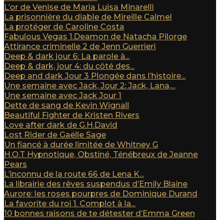
L’or de Venise de Maria Luisa Minarelli
La prisonnière du diable de Mireille Calmel
La protéger de Caroline Costa
Fabulous Vegas 1.Deamon de Natacha Pilorge
Attirance criminelle 2 de Jenn Guerrieri
Deep & dark jour 6: La parole à...
Deep & dark, jour 4: du côté des...
Deep and dark Jour 3 Plongée dans l’histoire...
Une semaine avec Jack, Jour 2: Jack, Lana,...
Une semaine avec Jack Jour 1
Dette de sang de Kevin Wignall
Beautiful Fighter de Kristen Rivers
Love after dark de G.H.David
Lost Rider de Gaëlle Sage
Un fiancé à durée limitée de Whitney G
H.O.T Hypnotique, Obstiné, Ténébreux de Jeanne
Pears
L’inconnu de la route 66 de Lena K...
La librairie des rêves suspendus d’Emily Blaine
Aurore: les roses pourpres de Dominique Durand
La favorite du roi 1. Complot à la...
10 bonnes raisons de te détester d’Emma Green