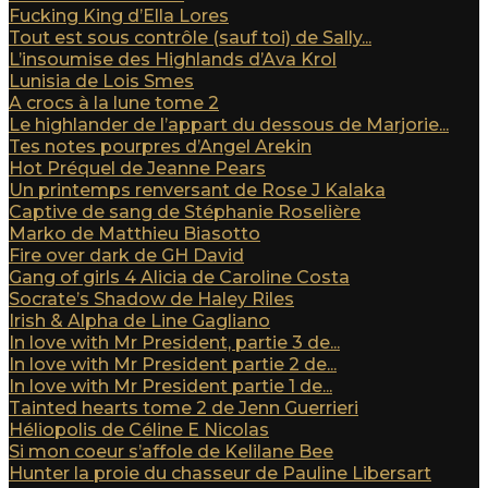
Fucking King d’Ella Lores
Tout est sous contrôle (sauf toi) de Sally...
L’insoumise des Highlands d’Ava Krol
Lunisia de Lois Smes
A crocs à la lune tome 2
Le highlander de l’appart du dessous de Marjorie...
Tes notes pourpres d’Angel Arekin
Hot Préquel de Jeanne Pears
Un printemps renversant de Rose J Kalaka
Captive de sang de Stéphanie Roselière
Marko de Matthieu Biasotto
Fire over dark de GH David
Gang of girls 4 Alicia de Caroline Costa
Socrate’s Shadow de Haley Riles
Irish & Alpha de Line Gagliano
In love with Mr President, partie 3 de...
In love with Mr President partie 2 de...
In love with Mr President partie 1 de...
Tainted hearts tome 2 de Jenn Guerrieri
Héliopolis de Céline E Nicolas
Si mon coeur s’affole de Kelilane Bee
Hunter la proie du chasseur de Pauline Libersart