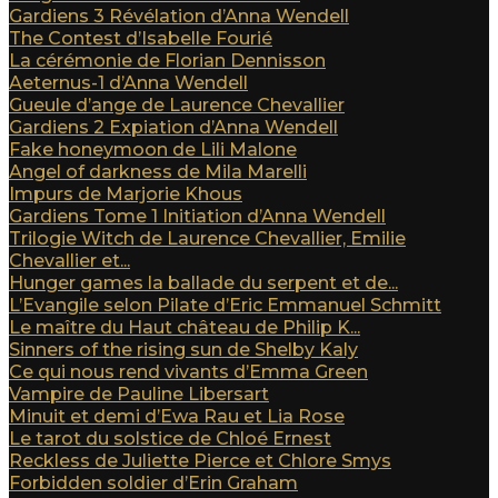
Gardiens 3 Révélation d’Anna Wendell
The Contest d’Isabelle Fourié
La cérémonie de Florian Dennisson
Aeternus-1 d’Anna Wendell
Gueule d’ange de Laurence Chevallier
Gardiens 2 Expiation d’Anna Wendell
Fake honeymoon de Lili Malone
Angel of darkness de Mila Marelli
Impurs de Marjorie Khous
Gardiens Tome 1 Initiation d’Anna Wendell
Trilogie Witch de Laurence Chevallier, Emilie
Chevallier et...
Hunger games la ballade du serpent et de...
L’Evangile selon Pilate d’Eric Emmanuel Schmitt
Le maître du Haut château de Philip K...
Sinners of the rising sun de Shelby Kaly
Ce qui nous rend vivants d’Emma Green
Vampire de Pauline Libersart
Minuit et demi d’Ewa Rau et Lia Rose
Le tarot du solstice de Chloé Ernest
Reckless de Juliette Pierce et Chlore Smys
Forbidden soldier d’Erin Graham