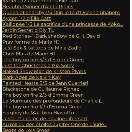
Ayden 2/2 Châtiment d’Elle Catt
Beautiful Sinner d’Anita Rigins
Queen of anarchy 1/3 Duplicité d’Océane Ghanem
Ayden 1/2 d’Elle Catt
Kalliopée 1/3 Le sacrifice d’une princesse de Koko...
Jardin Secret d’Oly TL
Red Stories-1-Dark shadow de G.H. David
Pray for me de Marie HJ
Just Sex & tattoos de Mina Zadig
Chris Mas de Marie HJ
The boy on fire 3/3 d’Emma Green
Just for Christmas d’Izia Soley
Naked Snow Man de Kristen Rivers
Dark Ages de Kalvin Kay
Tainted Hearts 3/3 de Jenn Guerrieri
Blackstone de Guillaume Richez
The boy on fire 2/3 d’Emma Green
Le Murmure des profondeurs de Charlie L
The boy on fire 1/3 d’Emma Green
Serghey de Matthieu Biasotto
Juste ma coloc de Pauline Libersart
Au milieu des étoiles Jupiter One de Laurie...
Beats de Lois Smes