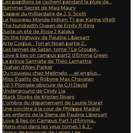
Les papillons se cachent pendant la pluie de...
Summer Secret de Mag Maury
L’appel du milliardaire de J. S. Scott
Le Nouveau Monde Iridium T1, par Karine Vitelli
The hundredth Queen de Emily R King
Juste un été de Rose J Kalaka
On the highway de Pauline Libersart
Arte Corpus : Tori et Noah partie 2...
Les larmes de Satan, tome 1 Le Groupe...
Love & lies on campus part2 d’Emma Green
Le prince Sarmate de Théo Lemattre
Tsahan d’Alex Parker
Du nouveau chez Melimelo, … et en plus,...
Miss Egality de Robyne Max Chavalan
Liz-1-Plongée obscure de G.H.David
Underground de Cindy Lia
Black Storks de Kristen Rivers
L’ombre du département de Laurie Staret
Une sorcière à la cour de Philippe Madral
Les enfants de la Sierra de Pauline Libersart
Love & lies on Campus Part 1 d’Emma...
Mens-moi dans les yeux tomes 1 & 2...
Erreur de parcours de Lerian Lee