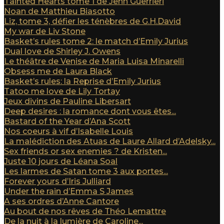
Tainted Hearts tome 1 de Jenn Guerrieri
Noan de Matthieu Biasotto
Liz, tome 3, défier les ténèbres de G.H.David
My war de Liv Stone
Basket’s rules tome 2: le match d’Emily Jurius
Dual love de Shirley J. Owens
Le théâtre de Venise de Maria Luisa Minarelli
Obsess me de Laura Black
Basket’s rules: la Reprise d’Emily Jurius
Tatoo me love de Lily Tortay
Jeux divins de Pauline Libersart
Deep desires : la romance dont vous êtes...
Bastard of the Year d’Ana Scott
Nos coeurs à vif d’Isabelle Louis
La malédiction des Atuas de Laure Allard d’Adelsky...
Sex friends or sex enemies ? de Kristen...
Juste 10 jours de Léana Soal
Les larmes de Satan tome 3 aux portes...
Forever yours d’Iris Julliard
Under the rain d’Emma S James
A ses ordres d’Anne Cantore
Au bout de nos rêves de Théo Lemattre
De la nuit à la lumière de Caroline...