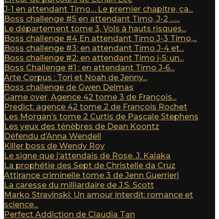
J-1 en attendant Timo… Le premier chapitre, ça...
Boss challenge #5 en attendant Timo, J-2 …...
Le département tome 3, Vols à hauts risques...
Boss challenge #4 En attendant Timo J-3 Timo,...
Boss challenge #3: en attendant Timo J-4 et...
Boss challenge #2: en attendant Timo j-5: un...
Boss Challenge #1 : en attendant Timo J-6...
Arte Corpus : Tori et Noah de Jenny...
Boss challenge de Gwen Delmas
Game over, Agence 42 tome 3 de François...
Predict: agence 42 tome 2 de François Rochet
Les Morgan’s tome 2 Curtis de Pascale Stephens
Les yeux des ténèbres de Dean Koontz
Défendu d’Anna Wendell
Killer boss de Wendy Roy
Le signe que j’attendais de Rose. J. Kalaka
La prophétie des Sept de Christelle da Cruz
Attirance criminelle tome 3 de Jenn Guerrieri
La caresse du milliardaire de J.S. Scott
Marko Stravinski: Un amour interdit: romance et
science...
Perfect Addiction de Claudia Tan