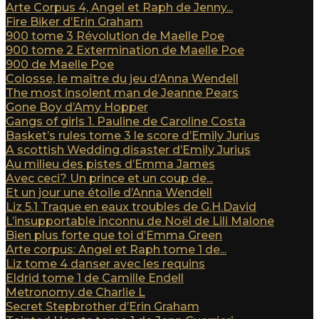
Arte Corpus 4, Angel et Raph de Jenny...
Fire Biker d’Erin Graham
900 tome 3 Révolution de Maelle Poe
900 tome 2 Extermination de Maelle Poe
900 de Maelle Poe
Colosse, le maître du jeu d’Anna Wendell
The most insolent man de Jeanne Pears
Gone Boy d’Amy Hopper
Gangs of girls 1. Pauline de Caroline Costa
Basket’s rules tome 3 le score d’Emily Jurius
A scottish Wedding disaster d’Emily Jurius
Au milieu des pistes d’Emma James
Avec ceci? Un prince et un coup de...
Et un jour une étoile d’Anna Wendell
Liz 5.1 Traque en eaux troubles de G.H.David
L’insupportable inconnu de Noël de Lili Malone
Bien plus forte que toi d’Emma Green
Arte corpus: Angel et Raph tome 1 de...
Liz tome 4 danser avec les requins
Eldrid tome 1 de Camille Endell
Metronomy de Charlie L
Secret Stepbrother d’Erin Graham