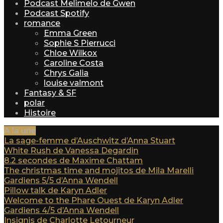
Podcast Melimelo de Gwen
Podcast Spotify
romance
Emma Green
Sophie S Pierrucci
Chloe Wilkox
Caroline Costa
Chrys Galia
louise valmont
Fantasy & SF
polar
Histoire
A la une
La sage-femme d’Auschwitz d’Anna Stuart
White Rush de Vanessa Degardin
8.2 secondes de Maxime Chattam
The christmas time and mojitos de Mila Marelli
Gardiens 5/5 d’Anna Wendell
Pillow talk de Karyn Adler
Welcome to the Phare Ouest de Karyn Adler
Gardiens 4/5 d’Anna Wendell
Insignis de Charlotte Letourneur