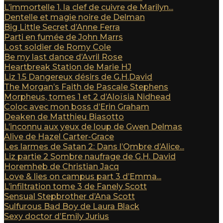
L’immortelle 1. la clef de cuivre de Marilyn...
Dentelle et magie noire de Delman
Big Little Secret d’Anne Ferra
Parti en fumée de John Marrs
Lost soldier de Romy Cole
Be my last dance d’Avril Rose
Heartbreak Station de Marie HJ
Liz 1.5 Dangereux désirs de G.H.David
The Morgan’s Faith de Pascale Stephens
Morpheus, tomes 1 et 2 d’Aloïsia Nidhead
Coloc avec mon boss d’Erin Graham
Deaken de Matthieu Biasotto
L’inconnu aux yeux de loup de Gwen Delmas
Alive de Hazel Carter-Grace
Les larmes de Satan 2: Dans l’Ombre d’Alice...
Liz partie 2 Sombre naufrage de G.H. David
Horemheb de Christian Jacq
Love & lies on campus part 3 d’Emma...
L’infiltration tome 3 de Fanely Scott
Sensual Stepbrother d’Ana Scott
Sulfurous Bad Boy de Laura Black
Sexy doctor d’Emily Jurius