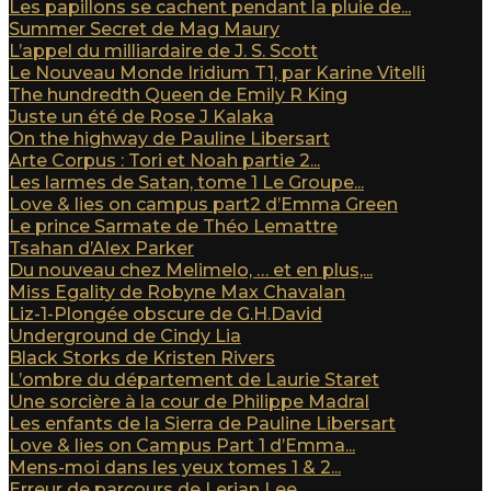
Les papillons se cachent pendant la pluie de...
Summer Secret de Mag Maury
L’appel du milliardaire de J. S. Scott
Le Nouveau Monde Iridium T1, par Karine Vitelli
The hundredth Queen de Emily R King
Juste un été de Rose J Kalaka
On the highway de Pauline Libersart
Arte Corpus : Tori et Noah partie 2...
Les larmes de Satan, tome 1 Le Groupe...
Love & lies on campus part2 d’Emma Green
Le prince Sarmate de Théo Lemattre
Tsahan d’Alex Parker
Du nouveau chez Melimelo, … et en plus,...
Miss Egality de Robyne Max Chavalan
Liz-1-Plongée obscure de G.H.David
Underground de Cindy Lia
Black Storks de Kristen Rivers
L’ombre du département de Laurie Staret
Une sorcière à la cour de Philippe Madral
Les enfants de la Sierra de Pauline Libersart
Love & lies on Campus Part 1 d’Emma...
Mens-moi dans les yeux tomes 1 & 2...
Erreur de parcours de Lerian Lee