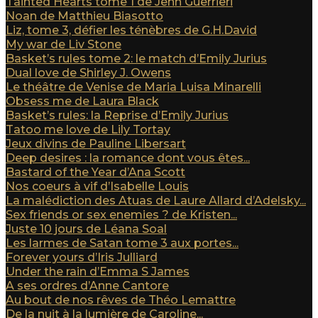
Tainted Hearts tome 1 de Jenn Guerrieri
Noan de Matthieu Biasotto
Liz, tome 3, défier les ténèbres de G.H.David
My war de Liv Stone
Basket’s rules tome 2: le match d’Emily Jurius
Dual love de Shirley J. Owens
Le théâtre de Venise de Maria Luisa Minarelli
Obsess me de Laura Black
Basket’s rules: la Reprise d’Emily Jurius
Tatoo me love de Lily Tortay
Jeux divins de Pauline Libersart
Deep desires : la romance dont vous êtes...
Bastard of the Year d’Ana Scott
Nos coeurs à vif d’Isabelle Louis
La malédiction des Atuas de Laure Allard d’Adelsky...
Sex friends or sex enemies ? de Kristen...
Juste 10 jours de Léana Soal
Les larmes de Satan tome 3 aux portes...
Forever yours d’Iris Julliard
Under the rain d’Emma S James
A ses ordres d’Anne Cantore
Au bout de nos rêves de Théo Lemattre
De la nuit à la lumière de Caroline...