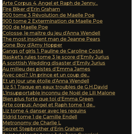
Arte Corpus 4, Angel et Raph de Jenny...
Fire Biker d’Erin Graham
900 tome 3 Révolution de Maelle Poe
900 tome 2 Extermination de Maelle Poe
900 de Maelle Poe
Colosse, le maître du jeu d’Anna Wendell
The most insolent man de Jeanne Pears
Gone Boy d’Amy Hopper
Gangs of girls 1. Pauline de Caroline Costa
Basket’s rules tome 3 le score d’Emily Jurius
A scottish Wedding disaster d’Emily Jurius
Au milieu des pistes d’Emma James
Avec ceci? Un prince et un coup de...
Et un jour une étoile d’Anna Wendell
Liz 5.1 Traque en eaux troubles de G.H.David
L’insupportable inconnu de Noël de Lili Malone
Bien plus forte que toi d’Emma Green
Arte corpus: Angel et Raph tome 1 de...
Liz tome 4 danser avec les requins
Eldrid tome 1 de Camille Endell
Metronomy de Charlie L
Secret Stepbrother d’Erin Graham