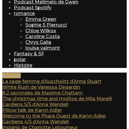
Podcast Melimelo de Gwen
Podcast Spotify
romance
Emma Green
Sophie S Pierrucci
Chloe Wilkox
Caroline Costa
Chrys Galia
louise valmont
Fantasy & SF
polar
Histoire
A la une
La sage-femme d’Auschwitz d’Anna Stuart
White Rush de Vanessa Degardin
8.2 secondes de Maxime Chattam
The christmas time and mojitos de Mila Marelli
Gardiens 5/5 d’Anna Wendell
Pillow talk de Karyn Adler
Welcome to the Phare Ouest de Karyn Adler
Gardiens 4/5 d’Anna Wendell
Insignis de Charlotte Letourneur