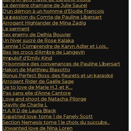
La dernière chamane de Julie Saurel
D’un démon à un homme d’Elodie François
La passion du Comte de Pauline Libersart
Arrogant Highlander de Mina Zadig
Le serment
Sex enemy de Delhia Bouvier
Un hiver sucré de Rose Kalaka
Lennie 1 Comprendre de Karyn Adler et Lois...
Bas les crocs d’Ambre de Langevin
Impulsif d’Emily Kind
Prisonnière des convenances de Pauline Libersart
Hakon de Matthieu Biasotto
Bonus Perfect Boss: des fleurets et un karaoké
Arrogant Rider de Gaëlle Sage
Lie to love de Marie H.J. et K....
Pas sans elle d’Anne Cantore
Love and shoot de Natacha Pilorge
Gravity de Charlie L
H.A.R.D de Laura Black
Expatried love, tome 1 de Fanely Scott
Section Nemesis tome 1 le choix du succube...
Unwanted love de Nina Loren