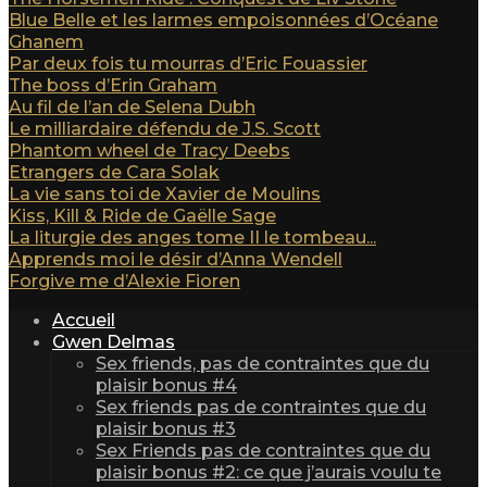
Blue Belle et les larmes empoisonnées d’Océane
Ghanem
Par deux fois tu mourras d’Eric Fouassier
The boss d’Erin Graham
Au fil de l’an de Selena Dubh
Le milliardaire défendu de J.S. Scott
Phantom wheel de Tracy Deebs
Etrangers de Cara Solak
La vie sans toi de Xavier de Moulins
Kiss, Kill & Ride de Gaëlle Sage
La liturgie des anges tome II le tombeau...
Apprends moi le désir d’Anna Wendell
Forgive me d’Alexie Fioren
Accueil
Gwen Delmas
Sex friends, pas de contraintes que du
plaisir bonus #4
Sex friends pas de contraintes que du
plaisir bonus #3
Sex Friends pas de contraintes que du
plaisir bonus #2: ce que j’aurais voulu te