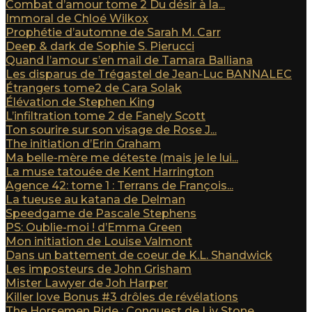
Combat d’amour tome 2 Du désir à la...
Immoral de Chloé Wilkox
Prophétie d’automne de Sarah M. Carr
Deep & dark de Sophie S. Pierucci
Quand l’amour s’en mail de Tamara Balliana
Les disparus de Trégastel de Jean-Luc BANNALEC
Étrangers tome2 de Cara Solak
Élévation de Stephen King
L’infiltration tome 2 de Fanely Scott
Ton sourire sur son visage de Rose J...
The initiation d’Erin Graham
Ma belle-mère me déteste (mais je le lui...
La muse tatouée de Kent Harrington
Agence 42: tome 1 : Terrans de François...
La tueuse au katana de Delman
Speedgame de Pascale Stephens
PS: Oublie-moi ! d’Emma Green
Mon initiation de Louise Valmont
Dans un battement de coeur de K.L. Shandwick
Les imposteurs de John Grisham
Mister Lawyer de Joh Harper
Killer love Bonus #3 drôles de révélations
The Horsemen Ride : Conquest de Liv Stone