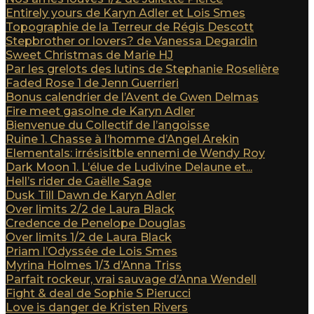
Entirely yours de Karyn Adler et Lois Smes
Topographie de la Terreur de Régis Descott
Stepbrother or lovers? de Vanessa Degardin
Sweet Christmas de Marie HJ
Par les grelots des lutins de Stephanie Roselière
Faded Rose 1 de Jenn Guerrieri
Bonus calendrier de l’Avent de Gwen Delmas
Fire meet gasolne de Karyn Adler
Bienvenue du Collectif de l’angoisse
Ruine 1. Chasse à l’homme d’Angel Arekin
Elementals: irrésisitble ennemi de Wendy Roy
Dark Moon 1. L’élue de Ludivine Delaune et...
Hell’s rider de Gaëlle Sage
Dusk Till Dawn de Karyn Adler
Over limits 2/2 de Laura Black
Credence de Penelope Douglas
Over limits 1/2 de Laura Black
Priam l’Odyssée de Lois Smes
Myrina Holmes 1/3 d’Anna Triss
Parfait rockeur, vrai sauvage d’Anna Wendell
Fight & deal de Sophie S Pierucci
Love is danger de Kristen Rivers