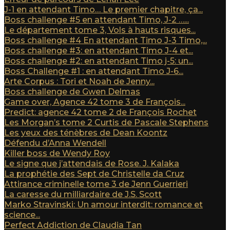
J-1 en attendant Timo… Le premier chapitre, ça...
Boss challenge #5 en attendant Timo, J-2 …...
Le département tome 3, Vols à hauts risques...
Boss challenge #4 En attendant Timo J-3 Timo,...
Boss challenge #3: en attendant Timo J-4 et...
Boss challenge #2: en attendant Timo j-5: un...
Boss Challenge #1 : en attendant Timo J-6...
Arte Corpus : Tori et Noah de Jenny...
Boss challenge de Gwen Delmas
Game over, Agence 42 tome 3 de François...
Predict: agence 42 tome 2 de François Rochet
Les Morgan’s tome 2 Curtis de Pascale Stephens
Les yeux des ténèbres de Dean Koontz
Défendu d’Anna Wendell
Killer boss de Wendy Roy
Le signe que j’attendais de Rose. J. Kalaka
La prophétie des Sept de Christelle da Cruz
Attirance criminelle tome 3 de Jenn Guerrieri
La caresse du milliardaire de J.S. Scott
Marko Stravinski: Un amour interdit: romance et
science...
Perfect Addiction de Claudia Tan