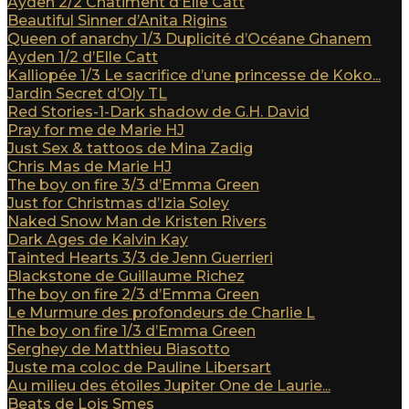
Ayden 2/2 Châtiment d’Elle Catt
Beautiful Sinner d’Anita Rigins
Queen of anarchy 1/3 Duplicité d’Océane Ghanem
Ayden 1/2 d’Elle Catt
Kalliopée 1/3 Le sacrifice d’une princesse de Koko...
Jardin Secret d’Oly TL
Red Stories-1-Dark shadow de G.H. David
Pray for me de Marie HJ
Just Sex & tattoos de Mina Zadig
Chris Mas de Marie HJ
The boy on fire 3/3 d’Emma Green
Just for Christmas d’Izia Soley
Naked Snow Man de Kristen Rivers
Dark Ages de Kalvin Kay
Tainted Hearts 3/3 de Jenn Guerrieri
Blackstone de Guillaume Richez
The boy on fire 2/3 d’Emma Green
Le Murmure des profondeurs de Charlie L
The boy on fire 1/3 d’Emma Green
Serghey de Matthieu Biasotto
Juste ma coloc de Pauline Libersart
Au milieu des étoiles Jupiter One de Laurie...
Beats de Lois Smes