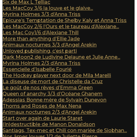
Six de Max L Telliac
Les MacCoy 3/6 la louve et le glaive...
Myrina Holmes 3/3 d’Anna Triss
Epicure’s Temptation de Shelby Kaly et Anna Triss
Les MacCoy 2/6 l’Ours et le taureau d’Alexiane...
Les Mac Coy1/6 d’Alexiane Thill
More than anything d’Ellie Jade
Animaux nocturnes 3/3 d’Angel Arekin
Unloved publishing, c’est parti
Dark Moon2 de Ludivine Delaune et Julie Anne...
Myrina Holmes 2/3 d’Anna Triss
Essencielle d’Isabelle Fourié
The Hockey player next door de Mila Marelli
La diseuse de mort de Christelle da Cruz
Le goût de nos rêves d’Emma Green
Queen of anarchy 3/3 d’Océane Ghanem
Adessias Bonne mère de Sylvain Dunevon
Thorns and Roses de Max Nena
Animaux nocturnes 2/3 d’Angel Arekin
Start over again de Laurie Staret
(In)destructible de Manon Donaldson
Santiags, Tex-mec et Chili con mariée de Siobhan...
Nos âmes louves 1/2 de Juliette Pierce