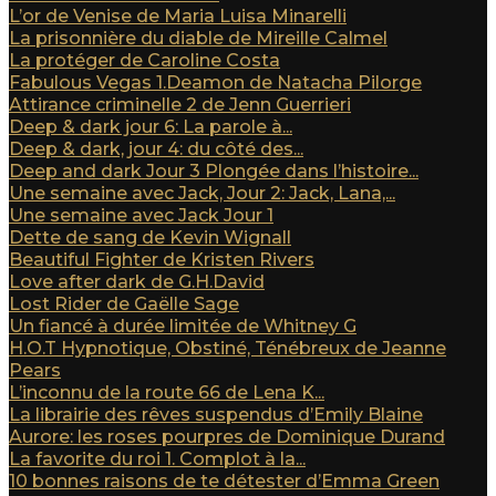
L’or de Venise de Maria Luisa Minarelli
La prisonnière du diable de Mireille Calmel
La protéger de Caroline Costa
Fabulous Vegas 1.Deamon de Natacha Pilorge
Attirance criminelle 2 de Jenn Guerrieri
Deep & dark jour 6: La parole à...
Deep & dark, jour 4: du côté des...
Deep and dark Jour 3 Plongée dans l’histoire...
Une semaine avec Jack, Jour 2: Jack, Lana,...
Une semaine avec Jack Jour 1
Dette de sang de Kevin Wignall
Beautiful Fighter de Kristen Rivers
Love after dark de G.H.David
Lost Rider de Gaëlle Sage
Un fiancé à durée limitée de Whitney G
H.O.T Hypnotique, Obstiné, Ténébreux de Jeanne
Pears
L’inconnu de la route 66 de Lena K...
La librairie des rêves suspendus d’Emily Blaine
Aurore: les roses pourpres de Dominique Durand
La favorite du roi 1. Complot à la...
10 bonnes raisons de te détester d’Emma Green