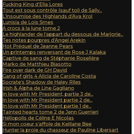
Fucking King d’Ella Lores
Tout est sous contrôle (sauf toi) de Sally...
L’insoumise des Highlands d’Ava Krol
Lunisia de Lois Smes
A crocs à la lune tome 2
Le highlander de l’appart du dessous de Marjorie...
Tes notes pourpres d’Angel Arekin
Hot Préquel de Jeanne Pears
Un printemps renversant de Rose J Kalaka
Captive de sang de Stéphanie Roselière
Marko de Matthieu Biasotto
Fire over dark de GH David
Gang of girls 4 Alicia de Caroline Costa
Socrate’s Shadow de Haley Riles
Irish & Alpha de Line Gagliano
In love with Mr President, partie 3 de...
In love with Mr President partie 2 de...
In love with Mr President partie 1 de...
Tainted hearts tome 2 de Jenn Guerrieri
Héliopolis de Céline E Nicolas
Si mon coeur s’affole de Kelilane Bee
Hunter la proie du chasseur de Pauline Libersart