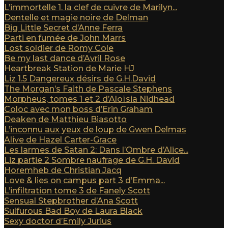
L’immortelle 1. la clef de cuivre de Marilyn...
Dentelle et magie noire de Delman
Big Little Secret d’Anne Ferra
Parti en fumée de John Marrs
Lost soldier de Romy Cole
Be my last dance d’Avril Rose
Heartbreak Station de Marie HJ
Liz 1.5 Dangereux désirs de G.H.David
The Morgan’s Faith de Pascale Stephens
Morpheus, tomes 1 et 2 d’Aloïsia Nidhead
Coloc avec mon boss d’Erin Graham
Deaken de Matthieu Biasotto
L’inconnu aux yeux de loup de Gwen Delmas
Alive de Hazel Carter-Grace
Les larmes de Satan 2: Dans l’Ombre d’Alice...
Liz partie 2 Sombre naufrage de G.H. David
Horemheb de Christian Jacq
Love & lies on campus part 3 d’Emma...
L’infiltration tome 3 de Fanely Scott
Sensual Stepbrother d’Ana Scott
Sulfurous Bad Boy de Laura Black
Sexy doctor d’Emily Jurius