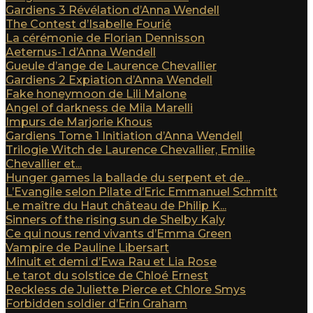
Gardiens 3 Révélation d’Anna Wendell
The Contest d’Isabelle Fourié
La cérémonie de Florian Dennisson
Aeternus-1 d’Anna Wendell
Gueule d’ange de Laurence Chevallier
Gardiens 2 Expiation d’Anna Wendell
Fake honeymoon de Lili Malone
Angel of darkness de Mila Marelli
Impurs de Marjorie Khous
Gardiens Tome 1 Initiation d’Anna Wendell
Trilogie Witch de Laurence Chevallier, Emilie
Chevallier et...
Hunger games la ballade du serpent et de...
L’Evangile selon Pilate d’Eric Emmanuel Schmitt
Le maître du Haut château de Philip K...
Sinners of the rising sun de Shelby Kaly
Ce qui nous rend vivants d’Emma Green
Vampire de Pauline Libersart
Minuit et demi d’Ewa Rau et Lia Rose
Le tarot du solstice de Chloé Ernest
Reckless de Juliette Pierce et Chlore Smys
Forbidden soldier d’Erin Graham