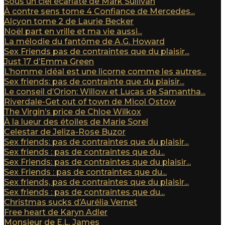
Sous un ciel écarlate de Mark Sullivan
À contre sens tome 4 Confiance de Mercedes...
Alcyon tome 2 de Laurie Becker
Noël part en vrille et ma vie aussi...
La mélodie du fantôme de A.G. Howard
Sex Friends pas de contraintes que du plaisir...
Just 17 d’Emma Green
L’homme idéal est une licorne comme les autres...
Sex friends: pas de contrainte que du plaisir...
Le conseil d’Orion: Willow et Lucas de Samantha...
Riverdale-Get out of town de Micol Ostow
The Virgin’s price de Chloe Wilkox
À la lueur des étoiles de Marie Sorel
Celestar de Jeliza-Rose Buzor
Sex friends: pas de contraintes que du plaisir...
Sex friends : pas de contraintes que du...
Sex Friends: pas de contraintes que du plaisir...
Sex Friends : pas de contraintes que du...
Sex friends, pas de contraintes que du plaisir...
Sex friends : pas de contraintes que du...
Christmas sucks d’Aurélia Vernet
Free heart de Karyn Adler
Monsieur de E.L. James