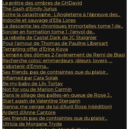
Le prêtre des ombres de GHDavid
The Gash d’Emily Jurius
Ecrire la catastrophe : L’Angleterre à l’épreuve des...
Indocile et sauvage d’Ella Lores
La descente: les chroniques immortelles tome 1 de...
Sorcier en formation tome 1 : l’envol de...
La rebelle de Castel Dark de JC Staignier
Pour l’amour de Thomas de Pauline Libersart
Tempting offer d’Erine Kova
L’empire des dômes 2-l’avènement de Remi de Biasi
Recherche coloc: emmerdeurs, râleurs, lovers, …
s’abstenir d’Emma...
Sex friends, pas de contraintes que du plaisir...
Inflamed par Cara Solak
Be my baby de Lily Tortay
Not for you de Marion Carmin
Dans le sillage des pailles-en-queue de Rose J...
Start again de Valentine Stergann
Sienna: me venger de lui d’Avril Rose (réédition)
Ardent d’Anne Cantore
Sex friends pas de contraintes que du plaisir...
Utricia de Morgane Tryde