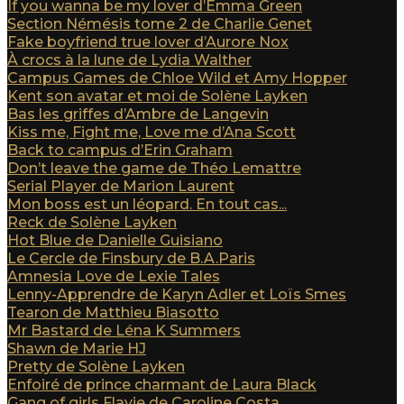
If you wanna be my lover d’Emma Green
Section Némésis tome 2 de Charlie Genet
Fake boyfriend true lover d’Aurore Nox
À crocs à la lune de Lydia Walther
Campus Games de Chloe Wild et Amy Hopper
Kent son avatar et moi de Solène Layken
Bas les griffes d’Ambre de Langevin
Kiss me, Fight me, Love me d’Ana Scott
Back to campus d’Erin Graham
Don’t leave the game de Théo Lemattre
Serial Player de Marion Laurent
Mon boss est un léopard. En tout cas...
Reck de Solène Layken
Hot Blue de Danielle Guisiano
Le Cercle de Finsbury de B.A.Paris
Amnesia Love de Lexie Tales
Lenny-Apprendre de Karyn Adler et Loïs Smes
Tearon de Matthieu Biasotto
Mr Bastard de Léna K Summers
Shawn de Marie HJ
Pretty de Solène Layken
Enfoiré de prince charmant de Laura Black
Gang of girls Flavie de Caroline Costa