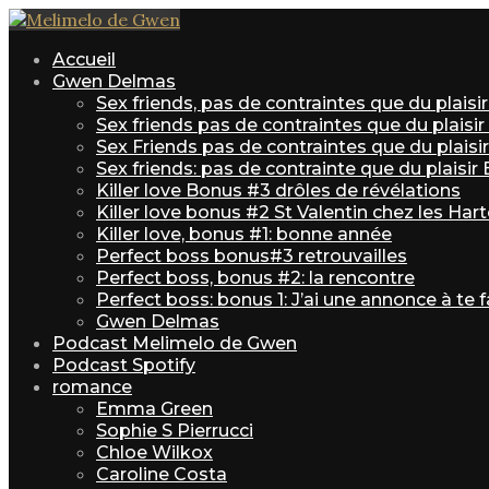
Accueil
Gwen Delmas
Sex friends, pas de contraintes que du plais
Sex friends pas de contraintes que du plaisi
Sex Friends pas de contraintes que du plaisir 
Sex friends: pas de contrainte que du plaisir
Killer love Bonus #3 drôles de révélations
Killer love bonus #2 St Valentin chez les Har
Killer love, bonus #1: bonne année
Perfect boss bonus#3 retrouvailles
Perfect boss, bonus #2: la rencontre
Perfect boss: bonus 1: J’ai une annonce à te f
Gwen Delmas
Podcast Melimelo de Gwen
Podcast Spotify
romance
Emma Green
Sophie S Pierrucci
Chloe Wilkox
Caroline Costa