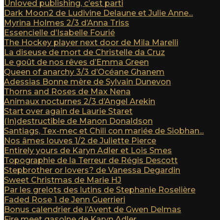
Unloved publishing, c’est parti
Dark Moon2 de Ludivine Delaune et Julie Anne...
Myrina Holmes 2/3 d’Anna Triss
Essencielle d’Isabelle Fourié
The Hockey player next door de Mila Marelli
La diseuse de mort de Christelle da Cruz
Le goût de nos rêves d’Emma Green
Queen of anarchy 3/3 d’Océane Ghanem
Adessias Bonne mère de Sylvain Dunevon
Thorns and Roses de Max Nena
Animaux nocturnes 2/3 d’Angel Arekin
Start over again de Laurie Staret
(In)destructible de Manon Donaldson
Santiags, Tex-mec et Chili con mariée de Siobhan...
Nos âmes louves 1/2 de Juliette Pierce
Entirely yours de Karyn Adler et Lois Smes
Topographie de la Terreur de Régis Descott
Stepbrother or lovers? de Vanessa Degardin
Sweet Christmas de Marie HJ
Par les grelots des lutins de Stephanie Roselière
Faded Rose 1 de Jenn Guerrieri
Bonus calendrier de l’Avent de Gwen Delmas
Fire meet gasolne de Karyn Adler