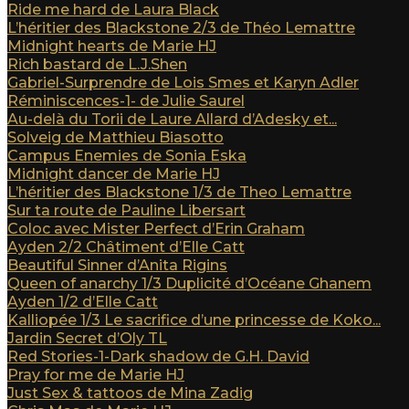
Ride me hard de Laura Black
L’héritier des Blackstone 2/3 de Théo Lemattre
Midnight hearts de Marie HJ
Rich bastard de L.J.Shen
Gabriel-Surprendre de Lois Smes et Karyn Adler
Réminiscences-1- de Julie Saurel
Au-delà du Torii de Laure Allard d’Adesky et...
Solveig de Matthieu Biasotto
Campus Enemies de Sonia Eska
Midnight dancer de Marie HJ
L’héritier des Blackstone 1/3 de Theo Lemattre
Sur ta route de Pauline Libersart
Coloc avec Mister Perfect d’Erin Graham
Ayden 2/2 Châtiment d’Elle Catt
Beautiful Sinner d’Anita Rigins
Queen of anarchy 1/3 Duplicité d’Océane Ghanem
Ayden 1/2 d’Elle Catt
Kalliopée 1/3 Le sacrifice d’une princesse de Koko...
Jardin Secret d’Oly TL
Red Stories-1-Dark shadow de G.H. David
Pray for me de Marie HJ
Just Sex & tattoos de Mina Zadig