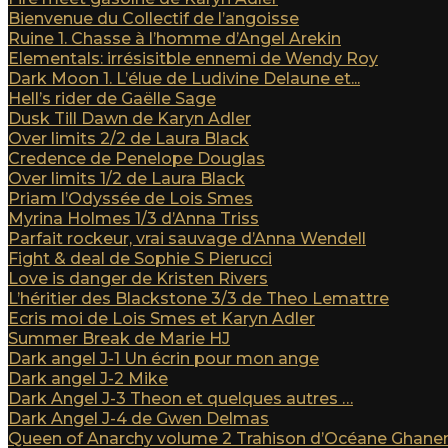
Bienvenue du Collectif de l’angoisse
Ruine 1. Chasse à l’homme d’Angel Arekin
Elementals: irrésisitble ennemi de Wendy Roy
Dark Moon 1. L’élue de Ludivine Delaune et...
Hell’s rider de Gaëlle Sage
Dusk Till Dawn de Karyn Adler
Over limits 2/2 de Laura Black
Credence de Penelope Douglas
Over limits 1/2 de Laura Black
Priam l’Odyssée de Lois Smes
Myrina Holmes 1/3 d’Anna Triss
Parfait rockeur, vrai sauvage d’Anna Wendell
Fight & deal de Sophie S Pierucci
Love is danger de Kristen Rivers
L’héritier des Blackstone 3/3 de Theo Lemattre
Ecris moi de Lois Smes et Karyn Adler
Summer Break de Marie HJ
Dark angel J-1 Un écrin pour mon ange
Dark angel J-2 Mike
Dark Angel J-3 Theon et quelques autres …
Dark Angel J-4 de Gwen Delmas
Queen of Anarchy volume 2 Trahison d’Océane Ghan