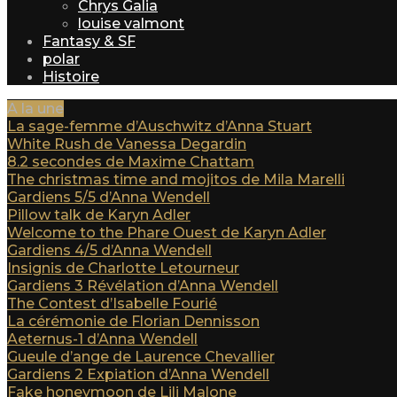
Chrys Galia
louise valmont
Fantasy & SF
polar
Histoire
A la une
La sage-femme d’Auschwitz d’Anna Stuart
White Rush de Vanessa Degardin
8.2 secondes de Maxime Chattam
The christmas time and mojitos de Mila Marelli
Gardiens 5/5 d’Anna Wendell
Pillow talk de Karyn Adler
Welcome to the Phare Ouest de Karyn Adler
Gardiens 4/5 d’Anna Wendell
Insignis de Charlotte Letourneur
Gardiens 3 Révélation d’Anna Wendell
The Contest d’Isabelle Fourié
La cérémonie de Florian Dennisson
Aeternus-1 d’Anna Wendell
Gueule d’ange de Laurence Chevallier
Gardiens 2 Expiation d’Anna Wendell
Fake honeymoon de Lili Malone