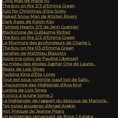
Chris Mas de Marie HJ
The boy on fire 3/3 d’Emma Green
Just for Christmas d’Izia Soley
Naked Snow Man de Kristen Rivers
Dark Ages de Kalvin Kay
Tainted Hearts 3/3 de Jenn Guerrieri
Blackstone de Guillaume Richez
The boy on fire 2/3 d’Emma Green
Le Murmure des profondeurs de Charlie L
The boy on fire 1/3 d’Emma Green
Serghey de Matthieu Biasotto
Juste ma coloc de Pauline Libersart
Au milieu des étoiles Jupiter One de Laurie...
Beats de Lois Smes
Fucking King d’Ella Lores
Tout est sous contrôle (sauf toi) de Sally...
L’insoumise des Highlands d’Ava Krol
Lunisia de Lois Smes
A crocs à la lune tome 2
Le highlander de l’appart du dessous de Marjorie...
Tes notes pourpres d’Angel Arekin
Hot Préquel de Jeanne Pears
Un printemps renversant de Rose J Kalaka