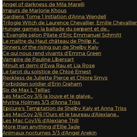
Angel of darkness de Mila Marelli
Impurs de Marjorie Khous
Gardiens Tome 1 Initiation d’Anna Wendell
Trilogie Witch de Laurence Chevallier, Emilie Chevallier e
Hunger games la ballade du serpent et de...
L’Evangile selon Pilate d’Eric Emmanuel Schmitt
Le maître du Haut château de Philip K...
Sinners of the rising sun de Shelby Kaly
Ce qui nous rend vivants d’Emma Green
Vampire de Pauline Libersart
Minuit et demi d’Ewa Rau et Lia Rose
Le tarot du solstice de Chloé Ernest
Reckless de Juliette Pierce et Chlore Smys
Forbidden soldier d’Erin Graham
Six de Max L Telliac
Les MacCoy 3/6 la louve et le glaive...
Myrina Holmes 3/3 d’Anna Triss
Epicure’s Temptation de Shelby Kaly et Anna Triss
Les MacCoy 2/6 l’Ours et le taureau d’Alexiane...
Les Mac Coy1/6 d’Alexiane Thill
More than anything d’Ellie Jade
Animaux nocturnes 3/3 d’Angel Arekin