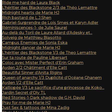
Ride me hard de Laura Black
L’héritier des Blackstone 2/3 de Théo Lemattre
Midnight hearts de Marie HJ
Rich bastard de L.J.Shen
Gabriel-Surprendre de Lois Smes et Karyn Adler
Réminiscences-1- de Julie Saurel
Au-delà du Torii de Laure Allard d’Adesky et...
Solveig de Matthieu Biasotto
Campus Enemies de Sonia Eska
Midnight dancer de Marie HJ
L’héritier des Blackstone 1/3 de Theo Lemattre
Sur ta route de Pauline Libersart
Coloc avec Mister Perfect d’Erin Graham
Ayden 2/2 Châtiment d’Elle Catt
Beautiful Sinner d’Anita Rigins
Queen of anarchy 1/3 Duplicité d’Océane Ghanem
Ayden 1/2 d’Elle Catt
Kalliopée 1/3 Le sacrifice d’une princesse de Koko...
Jardin Secret d’Oly TL
Red Stories-1-Dark shadow de G.H. David
Pray for me de Marie HJ
Just Sex & tattoos de Mina Zadig