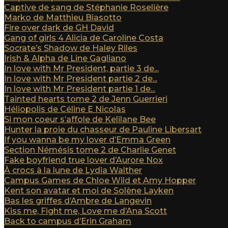
Captive de sang de Stéphanie Roselière
Marko de Matthieu Biasotto
Fire over dark de GH David
Gang of girls 4 Alicia de Caroline Costa
Socrate’s Shadow de Haley Riles
Irish & Alpha de Line Gagliano
In love with Mr President, partie 3 de...
In love with Mr President partie 2 de...
In love with Mr President partie 1 de...
Tainted hearts tome 2 de Jenn Guerrieri
Héliopolis de Céline E Nicolas
Si mon coeur s’affole de Kelilane Bee
Hunter la proie du chasseur de Pauline Libersart
If you wanna be my lover d’Emma Green
Section Némésis tome 2 de Charlie Genet
Fake boyfriend true lover d’Aurore Nox
À crocs à la lune de Lydia Walther
Campus Games de Chloe Wild et Amy Hopper
Kent son avatar et moi de Solène Layken
Bas les griffes d’Ambre de Langevin
Kiss me, Fight me, Love me d’Ana Scott
Back to campus d’Erin Graham