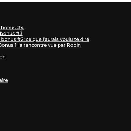
ir bonus #4
r bonus #3
bonus #2: ce que j’aurais voulu te dire
 Bonus 1: la rencontre vue par Robin
ton
aire