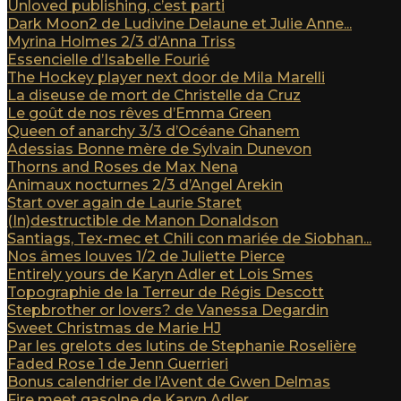
Unloved publishing, c’est parti
Dark Moon2 de Ludivine Delaune et Julie Anne...
Myrina Holmes 2/3 d’Anna Triss
Essencielle d’Isabelle Fourié
The Hockey player next door de Mila Marelli
La diseuse de mort de Christelle da Cruz
Le goût de nos rêves d’Emma Green
Queen of anarchy 3/3 d’Océane Ghanem
Adessias Bonne mère de Sylvain Dunevon
Thorns and Roses de Max Nena
Animaux nocturnes 2/3 d’Angel Arekin
Start over again de Laurie Staret
(In)destructible de Manon Donaldson
Santiags, Tex-mec et Chili con mariée de Siobhan...
Nos âmes louves 1/2 de Juliette Pierce
Entirely yours de Karyn Adler et Lois Smes
Topographie de la Terreur de Régis Descott
Stepbrother or lovers? de Vanessa Degardin
Sweet Christmas de Marie HJ
Par les grelots des lutins de Stephanie Roselière
Faded Rose 1 de Jenn Guerrieri
Bonus calendrier de l’Avent de Gwen Delmas
Fire meet gasolne de Karyn Adler