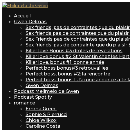
Accueil
Gwen Delmas
Sex friends, pas de contraintes que du plais
Sex friends pas de contraintes que du plaisi
Sex Friends pas de contraintes que du plaisir 
Sex friends: pas de contrainte que du plaisir
Killer love Bonus #3 drôles de révélations
Killer love bonus #2 St Valentin chez les Har
Killer love, bonus #1: bonne année
Perfect boss bonus#3 retrouvailles
Perfect boss, bonus #2: la rencontre
Perfect boss: bonus 1: J’ai une annonce à te f
Gwen Delmas
Podcast Melimelo de Gwen
Podcast Spotify
romance
Emma Green
Sophie S Pierrucci
Chloe Wilkox
Caroline Costa