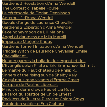
Gardiens 3 Révélation d’Anna Wendell
The Contest d’Isabelle Fourié
La cérémonie de Florian Dennisson
Aeternus-1 d’Anna Wendell
Gueule d’ange de Laurence Chevallier
Gardiens 2 Expiation d’Anna Wendell
Fake honeymoon de Lili Malone
Angel of darkness de Mila Marelli
Impurs de Marjorie Khous
Gardiens Tome 1 Initiation d’Anna Wendell
Trilogie Witch de Laurence Chevallier, Emilie
Chevallier et...
Hunger games la ballade du serpent et de...
L’Evangile selon Pilate d’Eric Emmanuel Schmitt
Le maître du Haut château de Philip K...
Sinners of the rising sun de Shelby Kaly
Ce qui nous rend vivants d’Emma Green
Vampire de Pauline Libersart
Minuit et demi d’Ewa Rau et Lia Rose
Le tarot du solstice de Chloé Ernest
Reckless de Juliette Pierce et Chlore Smys
Forbidden soldier d’Erin Graham