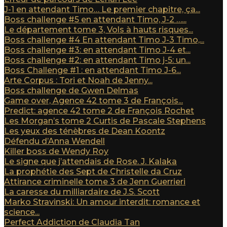
J-1 en attendant Timo… Le premier chapitre, ça...
Boss challenge #5 en attendant Timo, J-2 …...
Le département tome 3, Vols à hauts risques...
Boss challenge #4 En attendant Timo J-3 Timo,...
Boss challenge #3: en attendant Timo J-4 et...
Boss challenge #2: en attendant Timo j-5: un...
Boss Challenge #1 : en attendant Timo J-6...
Arte Corpus : Tori et Noah de Jenny...
Boss challenge de Gwen Delmas
Game over, Agence 42 tome 3 de François...
Predict: agence 42 tome 2 de François Rochet
Les Morgan’s tome 2 Curtis de Pascale Stephens
Les yeux des ténèbres de Dean Koontz
Défendu d’Anna Wendell
Killer boss de Wendy Roy
Le signe que j’attendais de Rose. J. Kalaka
La prophétie des Sept de Christelle da Cruz
Attirance criminelle tome 3 de Jenn Guerrieri
La caresse du milliardaire de J.S. Scott
Marko Stravinski: Un amour interdit: romance et
science...
Perfect Addiction de Claudia Tan