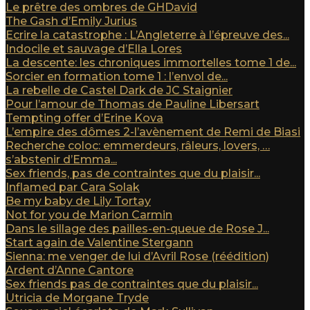
Le prêtre des ombres de GHDavid
The Gash d’Emily Jurius
Ecrire la catastrophe : L’Angleterre à l’épreuve des...
Indocile et sauvage d’Ella Lores
La descente: les chroniques immortelles tome 1 de...
Sorcier en formation tome 1 : l’envol de...
La rebelle de Castel Dark de JC Staignier
Pour l’amour de Thomas de Pauline Libersart
Tempting offer d’Erine Kova
L’empire des dômes 2-l’avènement de Remi de Biasi
Recherche coloc: emmerdeurs, râleurs, lovers, …
s’abstenir d’Emma...
Sex friends, pas de contraintes que du plaisir...
Inflamed par Cara Solak
Be my baby de Lily Tortay
Not for you de Marion Carmin
Dans le sillage des pailles-en-queue de Rose J...
Start again de Valentine Stergann
Sienna: me venger de lui d’Avril Rose (réédition)
Ardent d’Anne Cantore
Sex friends pas de contraintes que du plaisir...
Utricia de Morgane Tryde