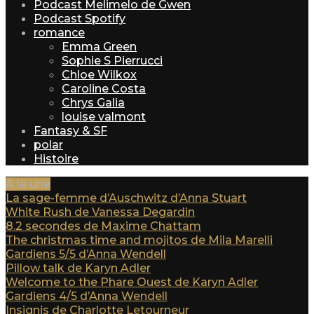
Podcast Melimelo de Gwen
Podcast Spotify
romance
Emma Green
Sophie S Pierrucci
Chloe Wilkox
Caroline Costa
Chrys Galia
louise valmont
Fantasy & SF
polar
Histoire
A la une
La sage-femme d’Auschwitz d’Anna Stuart
White Rush de Vanessa Degardin
8.2 secondes de Maxime Chattam
The christmas time and mojitos de Mila Marelli
Gardiens 5/5 d’Anna Wendell
Pillow talk de Karyn Adler
Welcome to the Phare Ouest de Karyn Adler
Gardiens 4/5 d’Anna Wendell
Insignis de Charlotte Letourneur