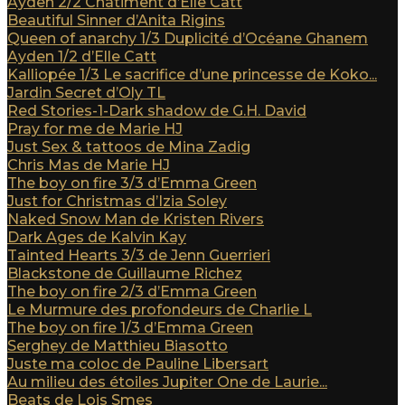
Ayden 2/2 Châtiment d’Elle Catt
Beautiful Sinner d’Anita Rigins
Queen of anarchy 1/3 Duplicité d’Océane Ghanem
Ayden 1/2 d’Elle Catt
Kalliopée 1/3 Le sacrifice d’une princesse de Koko...
Jardin Secret d’Oly TL
Red Stories-1-Dark shadow de G.H. David
Pray for me de Marie HJ
Just Sex & tattoos de Mina Zadig
Chris Mas de Marie HJ
The boy on fire 3/3 d’Emma Green
Just for Christmas d’Izia Soley
Naked Snow Man de Kristen Rivers
Dark Ages de Kalvin Kay
Tainted Hearts 3/3 de Jenn Guerrieri
Blackstone de Guillaume Richez
The boy on fire 2/3 d’Emma Green
Le Murmure des profondeurs de Charlie L
The boy on fire 1/3 d’Emma Green
Serghey de Matthieu Biasotto
Juste ma coloc de Pauline Libersart
Au milieu des étoiles Jupiter One de Laurie...
Beats de Lois Smes