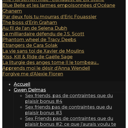
Blue Belle et les larmes empoisonnées d’Océane
Ghanem
Par deux fois tu mourras d’Eric Fouassier
The boss d’Erin Graham
Au fil de l’an de Selena Dubh
Le milliardaire défendu de J.S. Scott
Phantom wheel de Tracy Deebs
Etrangers de Cara Solak
La vie sans toi de Xavier de Moulins
Kiss, Kill & Ride de Gaëlle Sage
La liturgie des anges tome II le tombeau...
Apprends moi le désir d’Anna Wendell
Forgive me d’Alexie Fioren
Accueil
Gwen Delmas
Sex friends, pas de contraintes que du
plaisir bonus #4
Sex friends pas de contraintes que du
plaisir bonus #3
Sex Friends pas de contraintes que du
plaisir bonus #2: ce que j’aurais voulu te