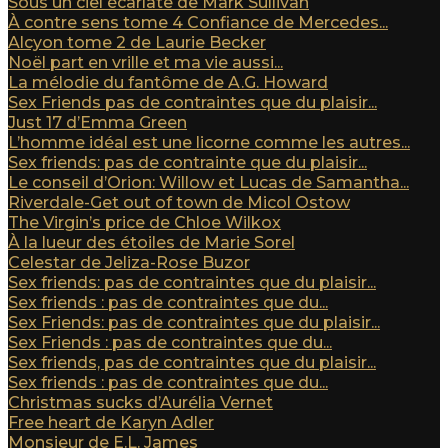
Sous un ciel écarlate de Mark Sullivan
À contre sens tome 4 Confiance de Mercedes...
Alcyon tome 2 de Laurie Becker
Noël part en vrille et ma vie aussi...
La mélodie du fantôme de A.G. Howard
Sex Friends pas de contraintes que du plaisir...
Just 17 d’Emma Green
L’homme idéal est une licorne comme les autres...
Sex friends: pas de contrainte que du plaisir...
Le conseil d’Orion: Willow et Lucas de Samantha...
Riverdale-Get out of town de Micol Ostow
The Virgin’s price de Chloe Wilkox
À la lueur des étoiles de Marie Sorel
Celestar de Jeliza-Rose Buzor
Sex friends: pas de contraintes que du plaisir...
Sex friends : pas de contraintes que du...
Sex Friends: pas de contraintes que du plaisir...
Sex Friends : pas de contraintes que du...
Sex friends, pas de contraintes que du plaisir...
Sex friends : pas de contraintes que du...
Christmas sucks d’Aurélia Vernet
Free heart de Karyn Adler
Monsieur de E.L. James