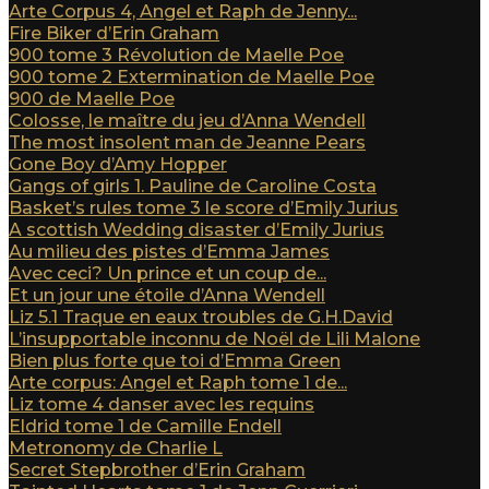
Arte Corpus 4, Angel et Raph de Jenny...
Fire Biker d’Erin Graham
900 tome 3 Révolution de Maelle Poe
900 tome 2 Extermination de Maelle Poe
900 de Maelle Poe
Colosse, le maître du jeu d’Anna Wendell
The most insolent man de Jeanne Pears
Gone Boy d’Amy Hopper
Gangs of girls 1. Pauline de Caroline Costa
Basket’s rules tome 3 le score d’Emily Jurius
A scottish Wedding disaster d’Emily Jurius
Au milieu des pistes d’Emma James
Avec ceci? Un prince et un coup de...
Et un jour une étoile d’Anna Wendell
Liz 5.1 Traque en eaux troubles de G.H.David
L’insupportable inconnu de Noël de Lili Malone
Bien plus forte que toi d’Emma Green
Arte corpus: Angel et Raph tome 1 de...
Liz tome 4 danser avec les requins
Eldrid tome 1 de Camille Endell
Metronomy de Charlie L
Secret Stepbrother d’Erin Graham