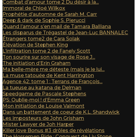
Combat d’amour tome 2 Du désir à la...
Immoral de Chloé Wilkox
Prophétie d’automne de Sarah M. Carr
Deep & dark de Sophie S. Pierucci
Quand l’amour s’en mail de Tamara Balliana
Les disparus de Trégastel de Jean-Luc BANNALEC
Étrangers tome2 de Cara Solak
Élévation de Stephen King
L’infiltration tome 2 de Fanely Scott
Ton sourire sur son visage de Rose J...
The initiation d’Erin Graham
Ma belle-mère me déteste (mais je le lui...
La muse tatouée de Kent Harrington
Agence 42: tome 1 : Terrans de François...
La tueuse au katana de Delman
Speedgame de Pascale Stephens
PS: Oublie-moi ! d’Emma Green
Mon initiation de Louise Valmont
Dans un battement de coeur de K.L. Shandwick
Les imposteurs de John Grisham
Mister Lawyer de Joh Harper
Killer love Bonus #3 drôles de révélations
The Horsemen Ride : Conquest de Liv Stone