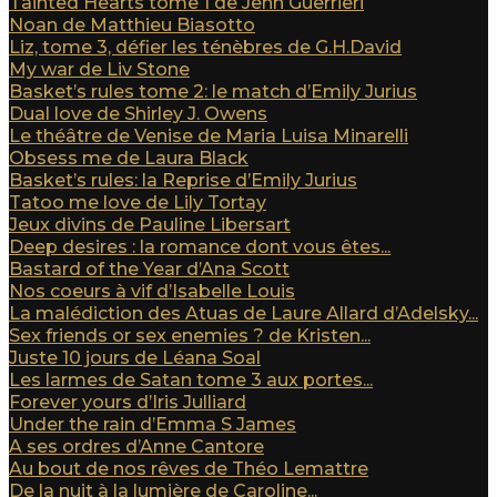
Tainted Hearts tome 1 de Jenn Guerrieri
Noan de Matthieu Biasotto
Liz, tome 3, défier les ténèbres de G.H.David
My war de Liv Stone
Basket’s rules tome 2: le match d’Emily Jurius
Dual love de Shirley J. Owens
Le théâtre de Venise de Maria Luisa Minarelli
Obsess me de Laura Black
Basket’s rules: la Reprise d’Emily Jurius
Tatoo me love de Lily Tortay
Jeux divins de Pauline Libersart
Deep desires : la romance dont vous êtes...
Bastard of the Year d’Ana Scott
Nos coeurs à vif d’Isabelle Louis
La malédiction des Atuas de Laure Allard d’Adelsky...
Sex friends or sex enemies ? de Kristen...
Juste 10 jours de Léana Soal
Les larmes de Satan tome 3 aux portes...
Forever yours d’Iris Julliard
Under the rain d’Emma S James
A ses ordres d’Anne Cantore
Au bout de nos rêves de Théo Lemattre
De la nuit à la lumière de Caroline...