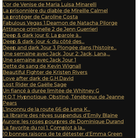
L’or de Venise de Maria Luisa Minarelli
La prisonnière du diable de Mireille Calmel
La protéger de Caroline Costa
Fabulous Vegas 1.Deamon de Natacha Pilorge
Attirance criminelle 2 de Jenn Guerrieri
Deep & dark jour 6: La parole à...
Deep & dark, jour 4: du côté des...
Deep and dark Jour 3 Plongée dans l’histoire...
Une semaine avec Jack, Jour 2: Jack, Lana,...
Une semaine avec Jack Jour 1
Dette de sang de Kevin Wignall
Beautiful Fighter de Kristen Rivers
Love after dark de G.H.David
Lost Rider de Gaëlle Sage
Un fiancé à durée limitée de Whitney G
H.O.T Hypnotique, Obstiné, Ténébreux de Jeanne
Pears
L’inconnu de la route 66 de Lena K...
La librairie des rêves suspendus d’Emily Blaine
Aurore: les roses pourpres de Dominique Durand
La favorite du roi 1. Complot à la...
10 bonnes raisons de te détester d’Emma Green