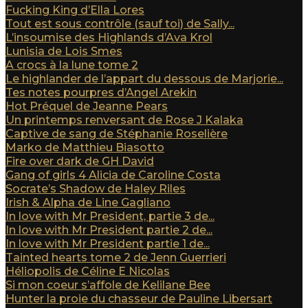
Fucking King d’Ella Lores
Tout est sous contrôle (sauf toi) de Sally...
L’insoumise des Highlands d’Ava Krol
Lunisia de Lois Smes
A crocs à la lune tome 2
Le highlander de l’appart du dessous de Marjorie...
Tes notes pourpres d’Angel Arekin
Hot Préquel de Jeanne Pears
Un printemps renversant de Rose J Kalaka
Captive de sang de Stéphanie Roselière
Marko de Matthieu Biasotto
Fire over dark de GH David
Gang of girls 4 Alicia de Caroline Costa
Socrate’s Shadow de Haley Riles
Irish & Alpha de Line Gagliano
In love with Mr President, partie 3 de...
In love with Mr President partie 2 de...
In love with Mr President partie 1 de...
Tainted hearts tome 2 de Jenn Guerrieri
Héliopolis de Céline E Nicolas
Si mon coeur s’affole de Kelilane Bee
Hunter la proie du chasseur de Pauline Libersart