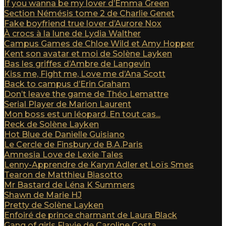
If you wanna be my lover d’Emma Green
Section Némésis tome 2 de Charlie Genet
Fake boyfriend true lover d’Aurore Nox
À crocs à la lune de Lydia Walther
Campus Games de Chloe Wild et Amy Hopper
Kent son avatar et moi de Solène Layken
Bas les griffes d’Ambre de Langevin
Kiss me, Fight me, Love me d’Ana Scott
Back to campus d’Erin Graham
Don’t leave the game de Théo Lemattre
Serial Player de Marion Laurent
Mon boss est un léopard. En tout cas...
Reck de Solène Layken
Hot Blue de Danielle Guisiano
Le Cercle de Finsbury de B.A.Paris
Amnesia Love de Lexie Tales
Lenny-Apprendre de Karyn Adler et Loïs Smes
Tearon de Matthieu Biasotto
Mr Bastard de Léna K Summers
Shawn de Marie HJ
Pretty de Solène Layken
Enfoiré de prince charmant de Laura Black
Gang of girls Flavie de Caroline Costa