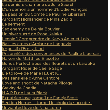
La dernière chamane de Julie Saurel
D’un démon à un homme d’Elodie François
La passion du Comte de Pauline Libersart
Arrogant Highlander de Mina Zadig
Le serment
Sex enemy de Delhia Bouvier
Un hiver sucré de Rose Kalaka
Lennie 1 Comprendre de Karyn Adler et Lois...
Bas les crocs d’Ambre de Langevin
Impulsif d’Emily Kind
Prisonnière des convenances de Pauline Libersart
Hakon de Matthieu Biasotto
Bonus Perfect Boss: des fleurets et un karaoké
Arrogant Rider de Gaëlle Sage
Lie to love de Marie H.J. et K....
Pas sans elle d’Anne Cantore
Love and shoot de Natacha Pilorge
Gravity de Charlie L
H.A.R.D de Laura Black
Expatried love, tome 1 de Fanely Scott
Section Nemesis tome 1 le choix du succube...
Unwanted love de Nina Loren