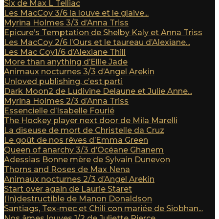
Six de Max L Telliac
Les MacCoy 3/6 la louve et le glaive...
Myrina Holmes 3/3 d’Anna Triss
Epicure’s Temptation de Shelby Kaly et Anna Triss
Les MacCoy 2/6 l’Ours et le taureau d’Alexiane...
Les Mac Coy1/6 d’Alexiane Thill
More than anything d’Ellie Jade
Animaux nocturnes 3/3 d’Angel Arekin
Unloved publishing, c’est parti
Dark Moon2 de Ludivine Delaune et Julie Anne...
Myrina Holmes 2/3 d’Anna Triss
Essencielle d’Isabelle Fourié
The Hockey player next door de Mila Marelli
La diseuse de mort de Christelle da Cruz
Le goût de nos rêves d’Emma Green
Queen of anarchy 3/3 d’Océane Ghanem
Adessias Bonne mère de Sylvain Dunevon
Thorns and Roses de Max Nena
Animaux nocturnes 2/3 d’Angel Arekin
Start over again de Laurie Staret
(In)destructible de Manon Donaldson
Santiags, Tex-mec et Chili con mariée de Siobhan...
Nos âmes louves 1/2 de Juliette Pierce