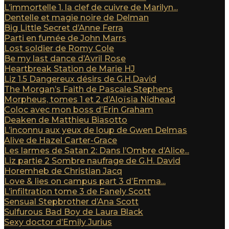
L’immortelle 1. la clef de cuivre de Marilyn...
Dentelle et magie noire de Delman
Big Little Secret d’Anne Ferra
Parti en fumée de John Marrs
Lost soldier de Romy Cole
Be my last dance d’Avril Rose
Heartbreak Station de Marie HJ
Liz 1.5 Dangereux désirs de G.H.David
The Morgan’s Faith de Pascale Stephens
Morpheus, tomes 1 et 2 d’Aloïsia Nidhead
Coloc avec mon boss d’Erin Graham
Deaken de Matthieu Biasotto
L’inconnu aux yeux de loup de Gwen Delmas
Alive de Hazel Carter-Grace
Les larmes de Satan 2: Dans l’Ombre d’Alice...
Liz partie 2 Sombre naufrage de G.H. David
Horemheb de Christian Jacq
Love & lies on campus part 3 d’Emma...
L’infiltration tome 3 de Fanely Scott
Sensual Stepbrother d’Ana Scott
Sulfurous Bad Boy de Laura Black
Sexy doctor d’Emily Jurius