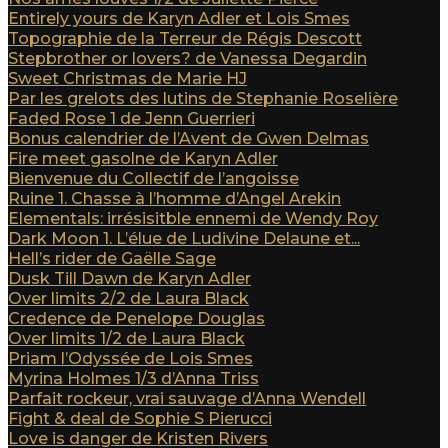
Entirely yours de Karyn Adler et Lois Smes
Topographie de la Terreur de Régis Descott
Stepbrother or lovers? de Vanessa Degardin
Sweet Christmas de Marie HJ
Par les grelots des lutins de Stephanie Roselière
Faded Rose 1 de Jenn Guerrieri
Bonus calendrier de l’Avent de Gwen Delmas
Fire meet gasolne de Karyn Adler
Bienvenue du Collectif de l’angoisse
Ruine 1. Chasse à l’homme d’Angel Arekin
Elementals: irrésisitble ennemi de Wendy Roy
Dark Moon 1. L’élue de Ludivine Delaune et...
Hell’s rider de Gaëlle Sage
Dusk Till Dawn de Karyn Adler
Over limits 2/2 de Laura Black
Credence de Penelope Douglas
Over limits 1/2 de Laura Black
Priam l’Odyssée de Lois Smes
Myrina Holmes 1/3 d’Anna Triss
Parfait rockeur, vrai sauvage d’Anna Wendell
Fight & deal de Sophie S Pierucci
Love is danger de Kristen Rivers