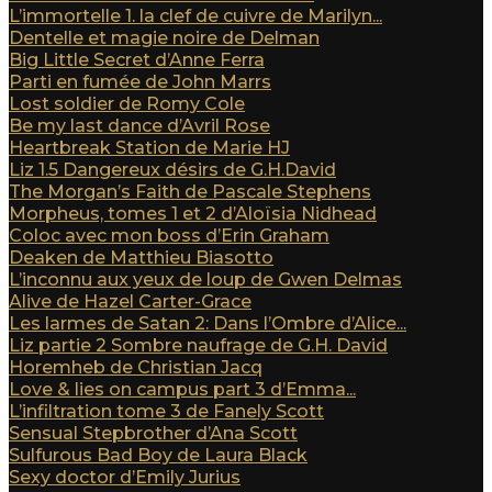
L’immortelle 1. la clef de cuivre de Marilyn...
Dentelle et magie noire de Delman
Big Little Secret d’Anne Ferra
Parti en fumée de John Marrs
Lost soldier de Romy Cole
Be my last dance d’Avril Rose
Heartbreak Station de Marie HJ
Liz 1.5 Dangereux désirs de G.H.David
The Morgan’s Faith de Pascale Stephens
Morpheus, tomes 1 et 2 d’Aloïsia Nidhead
Coloc avec mon boss d’Erin Graham
Deaken de Matthieu Biasotto
L’inconnu aux yeux de loup de Gwen Delmas
Alive de Hazel Carter-Grace
Les larmes de Satan 2: Dans l’Ombre d’Alice...
Liz partie 2 Sombre naufrage de G.H. David
Horemheb de Christian Jacq
Love & lies on campus part 3 d’Emma...
L’infiltration tome 3 de Fanely Scott
Sensual Stepbrother d’Ana Scott
Sulfurous Bad Boy de Laura Black
Sexy doctor d’Emily Jurius