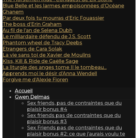
Blue Belle et les larmes empoisonnées d’Océane
Ghanem
Par deux fois tu mourras d’Eric Fouassier
The boss d’Erin Graham
Au fil de l’an de Selena Dubh
Le milliardaire défendu de J.S. Scott
Phantom wheel de Tracy Deebs
Etrangers de Cara Solak
La vie sans toi de Xavier de Moulins
Kiss, Kill & Ride de Gaëlle Sage
La liturgie des anges tome II le tombeau...
Apprends moi le désir d’Anna Wendell
Forgive me d’Alexie Fioren
Accueil
Gwen Delmas
Sex friends, pas de contraintes que du
plaisir bonus #4
Sex friends pas de contraintes que du
plaisir bonus #3
Sex Friends pas de contraintes que du
plaisir bonus #2: ce que j’aurais voulu te