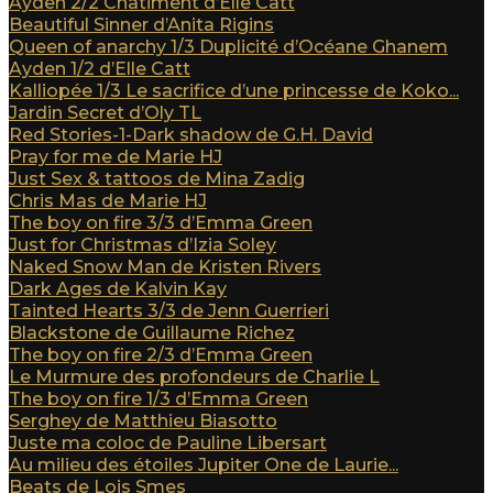
Ayden 2/2 Châtiment d’Elle Catt
Beautiful Sinner d’Anita Rigins
Queen of anarchy 1/3 Duplicité d’Océane Ghanem
Ayden 1/2 d’Elle Catt
Kalliopée 1/3 Le sacrifice d’une princesse de Koko...
Jardin Secret d’Oly TL
Red Stories-1-Dark shadow de G.H. David
Pray for me de Marie HJ
Just Sex & tattoos de Mina Zadig
Chris Mas de Marie HJ
The boy on fire 3/3 d’Emma Green
Just for Christmas d’Izia Soley
Naked Snow Man de Kristen Rivers
Dark Ages de Kalvin Kay
Tainted Hearts 3/3 de Jenn Guerrieri
Blackstone de Guillaume Richez
The boy on fire 2/3 d’Emma Green
Le Murmure des profondeurs de Charlie L
The boy on fire 1/3 d’Emma Green
Serghey de Matthieu Biasotto
Juste ma coloc de Pauline Libersart
Au milieu des étoiles Jupiter One de Laurie...
Beats de Lois Smes