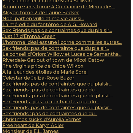
Sous un ciel écarlate de Mark Sullivan
À contre sens tome 4 Confiance de Mercedes...
Alcyon tome 2 de Laurie Becker
Noël part en vrille et ma vie aussi...
La mélodie du fantôme de A.G. Howard
Sex Friends pas de contraintes que du plaisir...
Just 17 d’Emma Green
L’homme idéal est une licorne comme les autres...
Sex friends: pas de contrainte que du plaisir...
Le conseil d’Orion: Willow et Lucas de Samantha...
Riverdale-Get out of town de Micol Ostow
The Virgin’s price de Chloe Wilkox
À la lueur des étoiles de Marie Sorel
Celestar de Jeliza-Rose Buzor
Sex friends: pas de contraintes que du plaisir...
Sex friends : pas de contraintes que du...
Sex Friends: pas de contraintes que du plaisir...
Sex Friends : pas de contraintes que du...
Sex friends, pas de contraintes que du plaisir...
Sex friends : pas de contraintes que du...
Christmas sucks d’Aurélia Vernet
Free heart de Karyn Adler
Monsieur de E.L. James