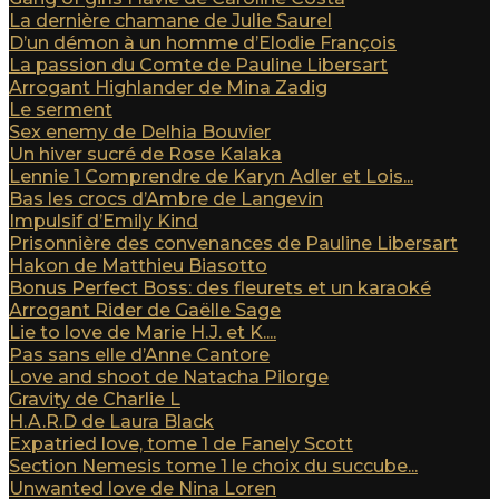
La dernière chamane de Julie Saurel
D’un démon à un homme d’Elodie François
La passion du Comte de Pauline Libersart
Arrogant Highlander de Mina Zadig
Le serment
Sex enemy de Delhia Bouvier
Un hiver sucré de Rose Kalaka
Lennie 1 Comprendre de Karyn Adler et Lois...
Bas les crocs d’Ambre de Langevin
Impulsif d’Emily Kind
Prisonnière des convenances de Pauline Libersart
Hakon de Matthieu Biasotto
Bonus Perfect Boss: des fleurets et un karaoké
Arrogant Rider de Gaëlle Sage
Lie to love de Marie H.J. et K....
Pas sans elle d’Anne Cantore
Love and shoot de Natacha Pilorge
Gravity de Charlie L
H.A.R.D de Laura Black
Expatried love, tome 1 de Fanely Scott
Section Nemesis tome 1 le choix du succube...
Unwanted love de Nina Loren