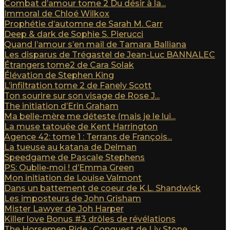
Combat d’amour tome 2 Du désir à la...
Immoral de Chloé Wilkox
Prophétie d’automne de Sarah M. Carr
Deep & dark de Sophie S. Pierucci
Quand l’amour s’en mail de Tamara Balliana
Les disparus de Trégastel de Jean-Luc BANNALEC
Étrangers tome2 de Cara Solak
Élévation de Stephen King
L’infiltration tome 2 de Fanely Scott
Ton sourire sur son visage de Rose J...
The initiation d’Erin Graham
Ma belle-mère me déteste (mais je le lui...
La muse tatouée de Kent Harrington
Agence 42: tome 1 : Terrans de François...
La tueuse au katana de Delman
Speedgame de Pascale Stephens
PS: Oublie-moi ! d’Emma Green
Mon initiation de Louise Valmont
Dans un battement de coeur de K.L. Shandwick
Les imposteurs de John Grisham
Mister Lawyer de Joh Harper
Killer love Bonus #3 drôles de révélations
The Horsemen Ride : Conquest de Liv Stone