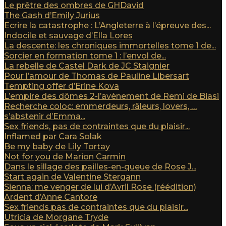
Le prêtre des ombres de GHDavid
The Gash d’Emily Jurius
Ecrire la catastrophe : L’Angleterre à l’épreuve des...
Indocile et sauvage d’Ella Lores
La descente: les chroniques immortelles tome 1 de...
Sorcier en formation tome 1 : l’envol de...
La rebelle de Castel Dark de JC Staignier
Pour l’amour de Thomas de Pauline Libersart
Tempting offer d’Erine Kova
L’empire des dômes 2-l’avènement de Remi de Biasi
Recherche coloc: emmerdeurs, râleurs, lovers, …
s’abstenir d’Emma...
Sex friends, pas de contraintes que du plaisir...
Inflamed par Cara Solak
Be my baby de Lily Tortay
Not for you de Marion Carmin
Dans le sillage des pailles-en-queue de Rose J...
Start again de Valentine Stergann
Sienna: me venger de lui d’Avril Rose (réédition)
Ardent d’Anne Cantore
Sex friends pas de contraintes que du plaisir...
Utricia de Morgane Tryde