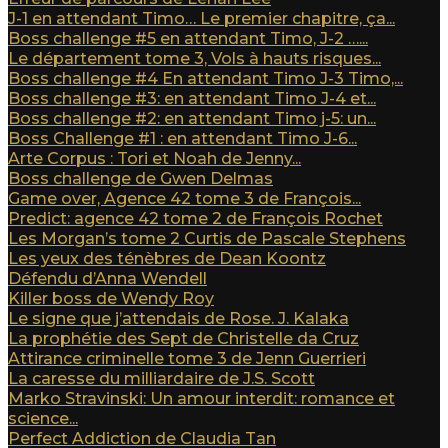
J-1 en attendant Timo… Le premier chapitre, ça...
Boss challenge #5 en attendant Timo, J-2 …...
Le département tome 3, Vols à hauts risques...
Boss challenge #4 En attendant Timo J-3 Timo,...
Boss challenge #3: en attendant Timo J-4 et...
Boss challenge #2: en attendant Timo j-5: un...
Boss Challenge #1 : en attendant Timo J-6...
Arte Corpus : Tori et Noah de Jenny...
Boss challenge de Gwen Delmas
Game over, Agence 42 tome 3 de François...
Predict: agence 42 tome 2 de François Rochet
Les Morgan’s tome 2 Curtis de Pascale Stephens
Les yeux des ténèbres de Dean Koontz
Défendu d’Anna Wendell
Killer boss de Wendy Roy
Le signe que j’attendais de Rose. J. Kalaka
La prophétie des Sept de Christelle da Cruz
Attirance criminelle tome 3 de Jenn Guerrieri
La caresse du milliardaire de J.S. Scott
Marko Stravinski: Un amour interdit: romance et
science...
Perfect Addiction de Claudia Tan