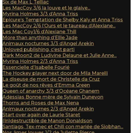
Six de Max L Telliac
Les MacCoy 3/6 la louve et le glaive...
Myrina Holmes 3/3 d’Anna Triss
Epicure’s Temptation de Shelby Kaly et Anna Triss
Les MacCoy 2/6 l’Ours et le taureau d’Alexiane...
Les Mac Coy1/6 d’Alexiane Thill
More than anything d’Ellie Jade
Animaux nocturnes 3/3 d’Angel Arekin
Unloved publishing, c’est parti
Dark Moon2 de Ludivine Delaune et Julie Anne...
Myrina Holmes 2/3 d’Anna Triss
Essencielle d’Isabelle Fourié
The Hockey player next door de Mila Marelli
La diseuse de mort de Christelle da Cruz
Le goût de nos rêves d’Emma Green
Queen of anarchy 3/3 d’Océane Ghanem
Adessias Bonne mère de Sylvain Dunevon
Thorns and Roses de Max Nena
Animaux nocturnes 2/3 d’Angel Arekin
Start over again de Laurie Staret
(In)destructible de Manon Donaldson
Santiags, Tex-mec et Chili con mariée de Siobhan...
Nos âmes louves 1/2 de Juliette Pierce