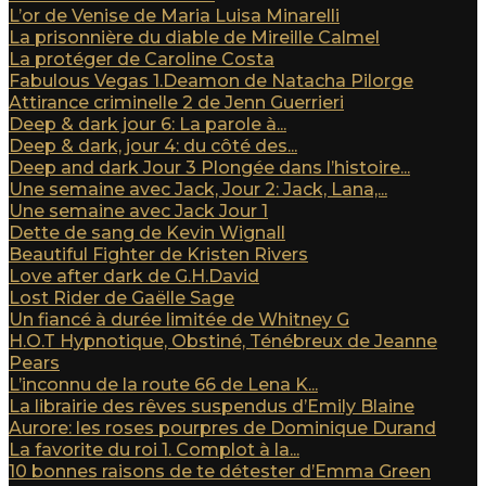
L’or de Venise de Maria Luisa Minarelli
La prisonnière du diable de Mireille Calmel
La protéger de Caroline Costa
Fabulous Vegas 1.Deamon de Natacha Pilorge
Attirance criminelle 2 de Jenn Guerrieri
Deep & dark jour 6: La parole à...
Deep & dark, jour 4: du côté des...
Deep and dark Jour 3 Plongée dans l’histoire...
Une semaine avec Jack, Jour 2: Jack, Lana,...
Une semaine avec Jack Jour 1
Dette de sang de Kevin Wignall
Beautiful Fighter de Kristen Rivers
Love after dark de G.H.David
Lost Rider de Gaëlle Sage
Un fiancé à durée limitée de Whitney G
H.O.T Hypnotique, Obstiné, Ténébreux de Jeanne
Pears
L’inconnu de la route 66 de Lena K...
La librairie des rêves suspendus d’Emily Blaine
Aurore: les roses pourpres de Dominique Durand
La favorite du roi 1. Complot à la...
10 bonnes raisons de te détester d’Emma Green