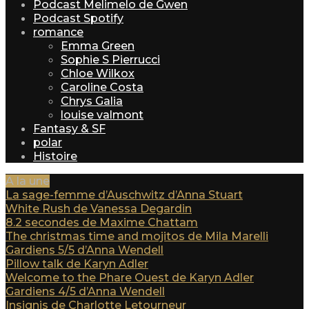
Podcast Melimelo de Gwen
Podcast Spotify
romance
Emma Green
Sophie S Pierrucci
Chloe Wilkox
Caroline Costa
Chrys Galia
louise valmont
Fantasy & SF
polar
Histoire
A la une
La sage-femme d’Auschwitz d’Anna Stuart
White Rush de Vanessa Degardin
8.2 secondes de Maxime Chattam
The christmas time and mojitos de Mila Marelli
Gardiens 5/5 d’Anna Wendell
Pillow talk de Karyn Adler
Welcome to the Phare Ouest de Karyn Adler
Gardiens 4/5 d’Anna Wendell
Insignis de Charlotte Letourneur