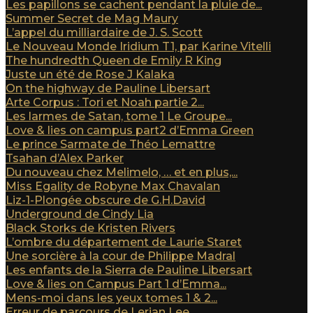
Les papillons se cachent pendant la pluie de...
Summer Secret de Mag Maury
L’appel du milliardaire de J. S. Scott
Le Nouveau Monde Iridium T1, par Karine Vitelli
The hundredth Queen de Emily R King
Juste un été de Rose J Kalaka
On the highway de Pauline Libersart
Arte Corpus : Tori et Noah partie 2...
Les larmes de Satan, tome 1 Le Groupe...
Love & lies on campus part2 d’Emma Green
Le prince Sarmate de Théo Lemattre
Tsahan d’Alex Parker
Du nouveau chez Melimelo, … et en plus,...
Miss Egality de Robyne Max Chavalan
Liz-1-Plongée obscure de G.H.David
Underground de Cindy Lia
Black Storks de Kristen Rivers
L’ombre du département de Laurie Staret
Une sorcière à la cour de Philippe Madral
Les enfants de la Sierra de Pauline Libersart
Love & lies on Campus Part 1 d’Emma...
Mens-moi dans les yeux tomes 1 & 2...
Erreur de parcours de Lerian Lee