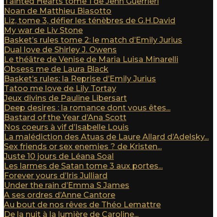
Tainted Hearts tome 1 de Jenn Guerrieri
Noan de Matthieu Biasotto
Liz, tome 3, défier les ténèbres de G.H.David
My war de Liv Stone
Basket’s rules tome 2: le match d’Emily Jurius
Dual love de Shirley J. Owens
Le théâtre de Venise de Maria Luisa Minarelli
Obsess me de Laura Black
Basket’s rules: la Reprise d’Emily Jurius
Tatoo me love de Lily Tortay
Jeux divins de Pauline Libersart
Deep desires : la romance dont vous êtes...
Bastard of the Year d’Ana Scott
Nos coeurs à vif d’Isabelle Louis
La malédiction des Atuas de Laure Allard d’Adelsky...
Sex friends or sex enemies ? de Kristen...
Juste 10 jours de Léana Soal
Les larmes de Satan tome 3 aux portes...
Forever yours d’Iris Julliard
Under the rain d’Emma S James
A ses ordres d’Anne Cantore
Au bout de nos rêves de Théo Lemattre
De la nuit à la lumière de Caroline...