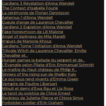
Gardiens 3 Révélation d’Anna Wendell
The Contest d’Isabelle Fourié
La cérémonie de Florian Dennisson
Aeternus-1 d’Anna Wendell
Gueule d’ange de Laurence Chevallier
Gardiens 2 Expiation d’Anna Wendell
Fake honeymoon de Lili Malone
Angel of darkness de Mila Marelli
Impurs de Marjorie Khous
Gardiens Tome 1 Initiation d’Anna Wendell
Trilogie Witch de Laurence Chevallier, Emilie
Chevallier et...
Hunger games la ballade du serpent et de...
L’Evangile selon Pilate d’Eric Emmanuel Schmitt
Le maître du Haut château de Philip K...
Sinners of the rising sun de Shelby Kaly
Ce qui nous rend vivants d’Emma Green
Vampire de Pauline Libersart
Minuit et demi d’Ewa Rau et Lia Rose
Le tarot du solstice de Chloé Ernest
Reckless de Juliette Pierce et Chlore Smys
Forbidden soldier d’Erin Graham