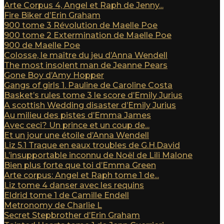
Arte Corpus 4, Angel et Raph de Jenny...
Fire Biker d’Erin Graham
900 tome 3 Révolution de Maelle Poe
900 tome 2 Extermination de Maelle Poe
900 de Maelle Poe
Colosse, le maître du jeu d’Anna Wendell
The most insolent man de Jeanne Pears
Gone Boy d’Amy Hopper
Gangs of girls 1. Pauline de Caroline Costa
Basket’s rules tome 3 le score d’Emily Jurius
A scottish Wedding disaster d’Emily Jurius
Au milieu des pistes d’Emma James
Avec ceci? Un prince et un coup de...
Et un jour une étoile d’Anna Wendell
Liz 5.1 Traque en eaux troubles de G.H.David
L’insupportable inconnu de Noël de Lili Malone
Bien plus forte que toi d’Emma Green
Arte corpus: Angel et Raph tome 1 de...
Liz tome 4 danser avec les requins
Eldrid tome 1 de Camille Endell
Metronomy de Charlie L
Secret Stepbrother d’Erin Graham