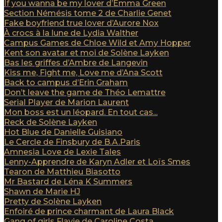
If you wanna be my lover d’Emma Green
Section Némésis tome 2 de Charlie Genet
Fake boyfriend true lover d’Aurore Nox
À crocs à la lune de Lydia Walther
Campus Games de Chloe Wild et Amy Hopper
Kent son avatar et moi de Solène Layken
Bas les griffes d’Ambre de Langevin
Kiss me, Fight me, Love me d’Ana Scott
Back to campus d’Erin Graham
Don’t leave the game de Théo Lemattre
Serial Player de Marion Laurent
Mon boss est un léopard. En tout cas...
Reck de Solène Layken
Hot Blue de Danielle Guisiano
Le Cercle de Finsbury de B.A.Paris
Amnesia Love de Lexie Tales
Lenny-Apprendre de Karyn Adler et Loïs Smes
Tearon de Matthieu Biasotto
Mr Bastard de Léna K Summers
Shawn de Marie HJ
Pretty de Solène Layken
Enfoiré de prince charmant de Laura Black
Gang of girls Flavie de Caroline Costa