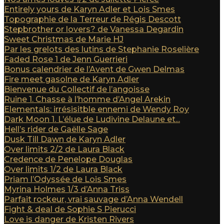
Entirely yours de Karyn Adler et Lois Smes
Topographie de la Terreur de Régis Descott
Stepbrother or lovers? de Vanessa Degardin
Sweet Christmas de Marie HJ
Par les grelots des lutins de Stephanie Roselière
Faded Rose 1 de Jenn Guerrieri
Bonus calendrier de l’Avent de Gwen Delmas
Fire meet gasolne de Karyn Adler
Bienvenue du Collectif de l’angoisse
Ruine 1. Chasse à l’homme d’Angel Arekin
Elementals: irrésisitble ennemi de Wendy Roy
Dark Moon 1. L’élue de Ludivine Delaune et...
Hell’s rider de Gaëlle Sage
Dusk Till Dawn de Karyn Adler
Over limits 2/2 de Laura Black
Credence de Penelope Douglas
Over limits 1/2 de Laura Black
Priam l’Odyssée de Lois Smes
Myrina Holmes 1/3 d’Anna Triss
Parfait rockeur, vrai sauvage d’Anna Wendell
Fight & deal de Sophie S Pierucci
Love is danger de Kristen Rivers