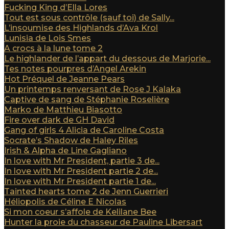
Fucking King d’Ella Lores
Tout est sous contrôle (sauf toi) de Sally...
L’insoumise des Highlands d’Ava Krol
Lunisia de Lois Smes
A crocs à la lune tome 2
Le highlander de l’appart du dessous de Marjorie...
Tes notes pourpres d’Angel Arekin
Hot Préquel de Jeanne Pears
Un printemps renversant de Rose J Kalaka
Captive de sang de Stéphanie Roselière
Marko de Matthieu Biasotto
Fire over dark de GH David
Gang of girls 4 Alicia de Caroline Costa
Socrate’s Shadow de Haley Riles
Irish & Alpha de Line Gagliano
In love with Mr President, partie 3 de...
In love with Mr President partie 2 de...
In love with Mr President partie 1 de...
Tainted hearts tome 2 de Jenn Guerrieri
Héliopolis de Céline E Nicolas
Si mon coeur s’affole de Kelilane Bee
Hunter la proie du chasseur de Pauline Libersart