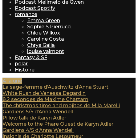
Podcast Melimelo de Gwen
Podcast Spotify
romance
Emma Green
Sophie S Pierrucci
Chloe Wilkox
Caroline Costa
Chrys Galia
louise valmont
Fantasy & SF
polar
Histoire
A la une
La sage-femme d’Auschwitz d’Anna Stuart
White Rush de Vanessa Degardin
8.2 secondes de Maxime Chattam
The christmas time and mojitos de Mila Marelli
Gardiens 5/5 d’Anna Wendell
Pillow talk de Karyn Adler
Welcome to the Phare Ouest de Karyn Adler
Gardiens 4/5 d’Anna Wendell
Insignis de Charlotte Letourneur