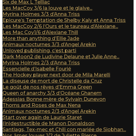
Six de Max L Telliac
Les MacCoy 3/6 la louve et le glaive...
Myrina Holmes 3/3 d’Anna Triss
Epicure’s Temptation de Shelby Kaly et Anna Triss
Les MacCoy 2/6 l’Ours et le taureau d’Alexiane...
Les Mac Coy1/6 d’Alexiane Thill
More than anything d’Ellie Jade
Animaux nocturnes 3/3 d’Angel Arekin
Unloved publishing, c’est parti
Dark Moon2 de Ludivine Delaune et Julie Anne...
Myrina Holmes 2/3 d’Anna Triss
Essencielle d’Isabelle Fourié
The Hockey player next door de Mila Marelli
La diseuse de mort de Christelle da Cruz
Le goût de nos rêves d’Emma Green
Queen of anarchy 3/3 d’Océane Ghanem
Adessias Bonne mère de Sylvain Dunevon
Thorns and Roses de Max Nena
Animaux nocturnes 2/3 d’Angel Arekin
Start over again de Laurie Staret
(In)destructible de Manon Donaldson
Santiags, Tex-mec et Chili con mariée de Siobhan...
Nos âmes louves 1/2 de Juliette Pierce