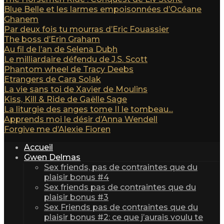
Blue Belle et les larmes empoisonnées d’Océane
Ghanem
Par deux fois tu mourras d’Eric Fouassier
The boss d’Erin Graham
Au fil de l’an de Selena Dubh
Le milliardaire défendu de J.S. Scott
Phantom wheel de Tracy Deebs
Etrangers de Cara Solak
La vie sans toi de Xavier de Moulins
Kiss, Kill & Ride de Gaëlle Sage
La liturgie des anges tome II le tombeau...
Apprends moi le désir d’Anna Wendell
Forgive me d’Alexie Fioren
Accueil
Gwen Delmas
Sex friends, pas de contraintes que du
plaisir bonus #4
Sex friends pas de contraintes que du
plaisir bonus #3
Sex Friends pas de contraintes que du
plaisir bonus #2: ce que j’aurais voulu te