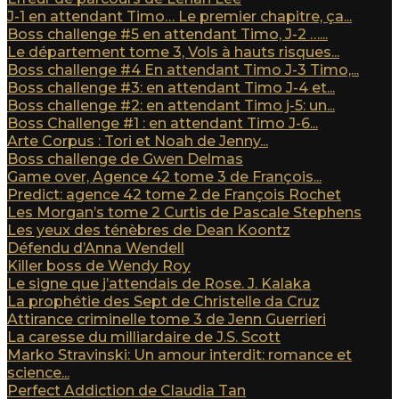
J-1 en attendant Timo… Le premier chapitre, ça...
Boss challenge #5 en attendant Timo, J-2 …...
Le département tome 3, Vols à hauts risques...
Boss challenge #4 En attendant Timo J-3 Timo,...
Boss challenge #3: en attendant Timo J-4 et...
Boss challenge #2: en attendant Timo j-5: un...
Boss Challenge #1 : en attendant Timo J-6...
Arte Corpus : Tori et Noah de Jenny...
Boss challenge de Gwen Delmas
Game over, Agence 42 tome 3 de François...
Predict: agence 42 tome 2 de François Rochet
Les Morgan’s tome 2 Curtis de Pascale Stephens
Les yeux des ténèbres de Dean Koontz
Défendu d’Anna Wendell
Killer boss de Wendy Roy
Le signe que j’attendais de Rose. J. Kalaka
La prophétie des Sept de Christelle da Cruz
Attirance criminelle tome 3 de Jenn Guerrieri
La caresse du milliardaire de J.S. Scott
Marko Stravinski: Un amour interdit: romance et
science...
Perfect Addiction de Claudia Tan