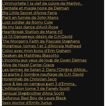
L’immortelle 1. la clef de cuivre de Marilyn...
Dentelle et magie noire de Delman
Big Little Secret d’Anne Ferra
Parti en fumée de John Marrs
Lost soldier de Romy Cole
Be my last dance d’Avril Rose
Heartbreak Station de Marie HJ
Liz 1.5 Dangereux désirs de G.H.David
The Morgan’s Faith de Pascale Stephens
Morpheus, tomes 1 et 2 d’Aloïsia Nidhead
Coloc avec mon boss d’Erin Graham
Deaken de Matthieu Biasotto
L’inconnu aux yeux de loup de Gwen Delmas
Alive de Hazel Carter-Grace
Les larmes de Satan 2: Dans l’Ombre d’Alice...
Liz partie 2 Sombre naufrage de G.H. David
Horemheb de Christian Jacq
Love & lies on campus part 3 d’Emma...
L’infiltration tome 3 de Fanely Scott
Sensual Stepbrother d’Ana Scott
Sulfurous Bad Boy de Laura Black
Sexy doctor d’Emily Jurius