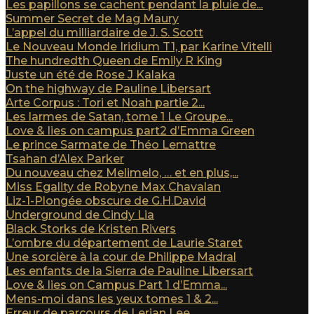
Les papillons se cachent pendant la pluie de...
Summer Secret de Mag Maury
L’appel du milliardaire de J. S. Scott
Le Nouveau Monde Iridium T1, par Karine Vitelli
The hundredth Queen de Emily R King
Juste un été de Rose J Kalaka
On the highway de Pauline Libersart
Arte Corpus : Tori et Noah partie 2...
Les larmes de Satan, tome 1 Le Groupe...
Love & lies on campus part2 d’Emma Green
Le prince Sarmate de Théo Lemattre
Tsahan d’Alex Parker
Du nouveau chez Melimelo, … et en plus,...
Miss Egality de Robyne Max Chavalan
Liz-1-Plongée obscure de G.H.David
Underground de Cindy Lia
Black Storks de Kristen Rivers
L’ombre du département de Laurie Staret
Une sorcière à la cour de Philippe Madral
Les enfants de la Sierra de Pauline Libersart
Love & lies on Campus Part 1 d’Emma...
Mens-moi dans les yeux tomes 1 & 2...
Erreur de parcours de Lerian Lee