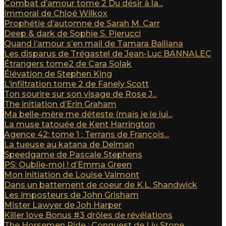
Combat d’amour tome 2 Du désir à la...
Immoral de Chloé Wilkox
Prophétie d’automne de Sarah M. Carr
Deep & dark de Sophie S. Pierucci
Quand l’amour s’en mail de Tamara Balliana
Les disparus de Trégastel de Jean-Luc BANNALEC
Étrangers tome2 de Cara Solak
Élévation de Stephen King
L’infiltration tome 2 de Fanely Scott
Ton sourire sur son visage de Rose J...
The initiation d’Erin Graham
Ma belle-mère me déteste (mais je le lui...
La muse tatouée de Kent Harrington
Agence 42: tome 1 : Terrans de François...
La tueuse au katana de Delman
Speedgame de Pascale Stephens
PS: Oublie-moi ! d’Emma Green
Mon initiation de Louise Valmont
Dans un battement de coeur de K.L. Shandwick
Les imposteurs de John Grisham
Mister Lawyer de Joh Harper
Killer love Bonus #3 drôles de révélations
The Horsemen Ride : Conquest de Liv Stone