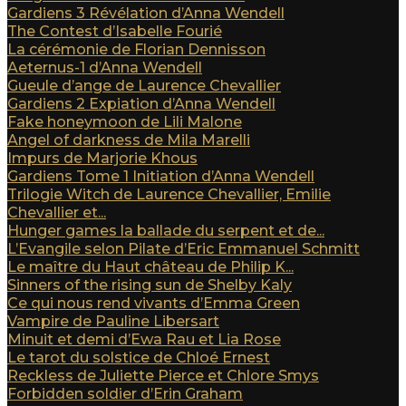
Gardiens 3 Révélation d’Anna Wendell
The Contest d’Isabelle Fourié
La cérémonie de Florian Dennisson
Aeternus-1 d’Anna Wendell
Gueule d’ange de Laurence Chevallier
Gardiens 2 Expiation d’Anna Wendell
Fake honeymoon de Lili Malone
Angel of darkness de Mila Marelli
Impurs de Marjorie Khous
Gardiens Tome 1 Initiation d’Anna Wendell
Trilogie Witch de Laurence Chevallier, Emilie
Chevallier et...
Hunger games la ballade du serpent et de...
L’Evangile selon Pilate d’Eric Emmanuel Schmitt
Le maître du Haut château de Philip K...
Sinners of the rising sun de Shelby Kaly
Ce qui nous rend vivants d’Emma Green
Vampire de Pauline Libersart
Minuit et demi d’Ewa Rau et Lia Rose
Le tarot du solstice de Chloé Ernest
Reckless de Juliette Pierce et Chlore Smys
Forbidden soldier d’Erin Graham