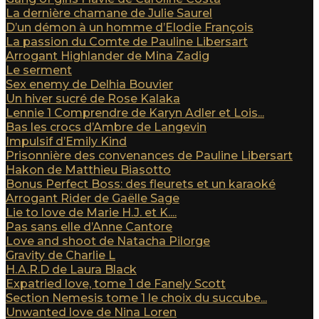
La dernière chamane de Julie Saurel
D’un démon à un homme d’Elodie François
La passion du Comte de Pauline Libersart
Arrogant Highlander de Mina Zadig
Le serment
Sex enemy de Delhia Bouvier
Un hiver sucré de Rose Kalaka
Lennie 1 Comprendre de Karyn Adler et Lois...
Bas les crocs d’Ambre de Langevin
Impulsif d’Emily Kind
Prisonnière des convenances de Pauline Libersart
Hakon de Matthieu Biasotto
Bonus Perfect Boss: des fleurets et un karaoké
Arrogant Rider de Gaëlle Sage
Lie to love de Marie H.J. et K....
Pas sans elle d’Anne Cantore
Love and shoot de Natacha Pilorge
Gravity de Charlie L
H.A.R.D de Laura Black
Expatried love, tome 1 de Fanely Scott
Section Nemesis tome 1 le choix du succube...
Unwanted love de Nina Loren