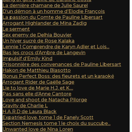
La dernière chamane de Julie Saurel
D’un démon à un homme d’Elodie François
La passion du Comte de Pauline Libersart
Arrogant Highlander de Mina Zadig
Le serment
Sex enemy de Delhia Bouvier
Un hiver sucré de Rose Kalaka
Lennie 1 Comprendre de Karyn Adler et Lois...
Bas les crocs d’Ambre de Langevin
Impulsif d’Emily Kind
Prisonnière des convenances de Pauline Libersart
Hakon de Matthieu Biasotto
Bonus Perfect Boss: des fleurets et un karaoké
Arrogant Rider de Gaëlle Sage
Lie to love de Marie H.J. et K....
Pas sans elle d’Anne Cantore
Love and shoot de Natacha Pilorge
Gravity de Charlie L
H.A.R.D de Laura Black
Expatried love, tome 1 de Fanely Scott
Section Nemesis tome 1 le choix du succube...
Unwanted love de Nina Loren