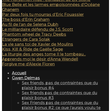
Blue Belle et les larmes empoisonnées d’Océane
Ghanem
Par deux fois tu mourras d’Eric Fouassier
The boss d’Erin Graham
Au fil de l’an de Selena Dubh
Le milliardaire défendu de J.S. Scott
Phantom wheel de Tracy Deebs
Etrangers de Cara Solak
La vie sans toi de Xavier de Moulins
Kiss, Kill & Ride de Gaëlle Sage
La liturgie des anges tome II le tombeau...
Apprends moi le désir d’Anna Wendell
Forgive me d’Alexie Fioren
Accueil
Gwen Delmas
Sex friends, pas de contraintes que du
plaisir bonus #4
Sex friends pas de contraintes que du
plaisir bonus #3
Sex Friends pas de contraintes que du
plaisir bonus #2: ce que j’aurais voulu te