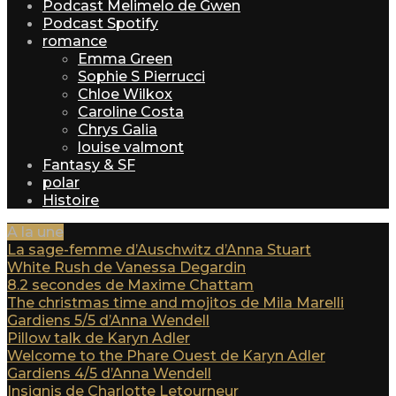
Podcast Melimelo de Gwen
Podcast Spotify
romance
Emma Green
Sophie S Pierrucci
Chloe Wilkox
Caroline Costa
Chrys Galia
louise valmont
Fantasy & SF
polar
Histoire
A la une
La sage-femme d’Auschwitz d’Anna Stuart
White Rush de Vanessa Degardin
8.2 secondes de Maxime Chattam
The christmas time and mojitos de Mila Marelli
Gardiens 5/5 d’Anna Wendell
Pillow talk de Karyn Adler
Welcome to the Phare Ouest de Karyn Adler
Gardiens 4/5 d’Anna Wendell
Insignis de Charlotte Letourneur