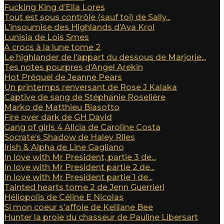
Fucking King d’Ella Lores
Tout est sous contrôle (sauf toi) de Sally...
L’insoumise des Highlands d’Ava Krol
Lunisia de Lois Smes
A crocs à la lune tome 2
Le highlander de l’appart du dessous de Marjorie...
Tes notes pourpres d’Angel Arekin
Hot Préquel de Jeanne Pears
Un printemps renversant de Rose J Kalaka
Captive de sang de Stéphanie Roselière
Marko de Matthieu Biasotto
Fire over dark de GH David
Gang of girls 4 Alicia de Caroline Costa
Socrate’s Shadow de Haley Riles
Irish & Alpha de Line Gagliano
In love with Mr President, partie 3 de...
In love with Mr President partie 2 de...
In love with Mr President partie 1 de...
Tainted hearts tome 2 de Jenn Guerrieri
Héliopolis de Céline E Nicolas
Si mon coeur s’affole de Kelilane Bee
Hunter la proie du chasseur de Pauline Libersart