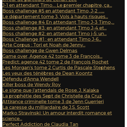
J-1 en attendant Timo… Le premier chapitre, ça...
Boss challenge #5 en attendant Timo, J-2 …...
Le département tome 3, Vols à hauts risques...
Boss challenge #4 En attendant Timo J-3 Timo,...
Boss challenge #3: en attendant Timo J-4 et...
Boss challenge #2: en attendant Timo j-5: un...
Boss Challenge #1 : en attendant Timo J-6...
Arte Corpus : Tori et Noah de Jenny...
Boss challenge de Gwen Delmas
Game over, Agence 42 tome 3 de François...
Predict: agence 42 tome 2 de François Rochet
Les Morgan’s tome 2 Curtis de Pascale Stephens
Les yeux des ténèbres de Dean Koontz
Défendu d’Anna Wendell
Killer boss de Wendy Roy
Le signe que j’attendais de Rose. J. Kalaka
La prophétie des Sept de Christelle da Cruz
Attirance criminelle tome 3 de Jenn Guerrieri
La caresse du milliardaire de J.S. Scott
Marko Stravinski: Un amour interdit: romance et
science...
Perfect Addiction de Claudia Tan