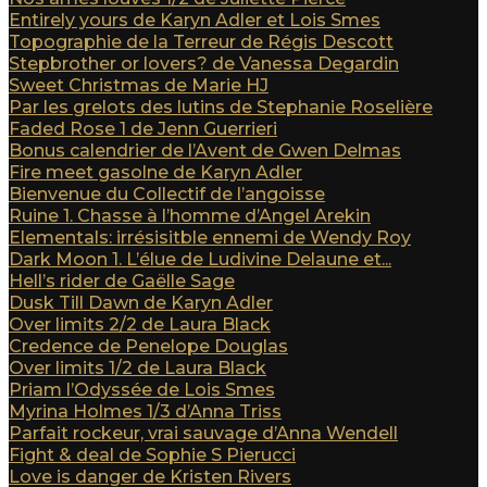
Entirely yours de Karyn Adler et Lois Smes
Topographie de la Terreur de Régis Descott
Stepbrother or lovers? de Vanessa Degardin
Sweet Christmas de Marie HJ
Par les grelots des lutins de Stephanie Roselière
Faded Rose 1 de Jenn Guerrieri
Bonus calendrier de l’Avent de Gwen Delmas
Fire meet gasolne de Karyn Adler
Bienvenue du Collectif de l’angoisse
Ruine 1. Chasse à l’homme d’Angel Arekin
Elementals: irrésisitble ennemi de Wendy Roy
Dark Moon 1. L’élue de Ludivine Delaune et...
Hell’s rider de Gaëlle Sage
Dusk Till Dawn de Karyn Adler
Over limits 2/2 de Laura Black
Credence de Penelope Douglas
Over limits 1/2 de Laura Black
Priam l’Odyssée de Lois Smes
Myrina Holmes 1/3 d’Anna Triss
Parfait rockeur, vrai sauvage d’Anna Wendell
Fight & deal de Sophie S Pierucci
Love is danger de Kristen Rivers