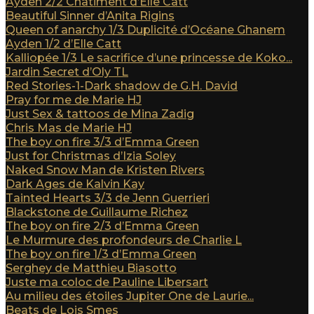
Ayden 2/2 Châtiment d’Elle Catt
Beautiful Sinner d’Anita Rigins
Queen of anarchy 1/3 Duplicité d’Océane Ghanem
Ayden 1/2 d’Elle Catt
Kalliopée 1/3 Le sacrifice d’une princesse de Koko...
Jardin Secret d’Oly TL
Red Stories-1-Dark shadow de G.H. David
Pray for me de Marie HJ
Just Sex & tattoos de Mina Zadig
Chris Mas de Marie HJ
The boy on fire 3/3 d’Emma Green
Just for Christmas d’Izia Soley
Naked Snow Man de Kristen Rivers
Dark Ages de Kalvin Kay
Tainted Hearts 3/3 de Jenn Guerrieri
Blackstone de Guillaume Richez
The boy on fire 2/3 d’Emma Green
Le Murmure des profondeurs de Charlie L
The boy on fire 1/3 d’Emma Green
Serghey de Matthieu Biasotto
Juste ma coloc de Pauline Libersart
Au milieu des étoiles Jupiter One de Laurie...
Beats de Lois Smes