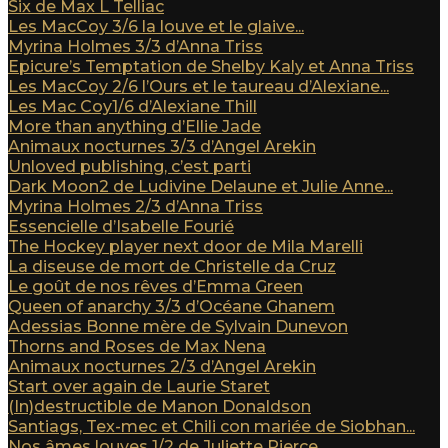
Six de Max L Telliac
Les MacCoy 3/6 la louve et le glaive...
Myrina Holmes 3/3 d’Anna Triss
Epicure’s Temptation de Shelby Kaly et Anna Triss
Les MacCoy 2/6 l’Ours et le taureau d’Alexiane...
Les Mac Coy1/6 d’Alexiane Thill
More than anything d’Ellie Jade
Animaux nocturnes 3/3 d’Angel Arekin
Unloved publishing, c’est parti
Dark Moon2 de Ludivine Delaune et Julie Anne...
Myrina Holmes 2/3 d’Anna Triss
Essencielle d’Isabelle Fourié
The Hockey player next door de Mila Marelli
La diseuse de mort de Christelle da Cruz
Le goût de nos rêves d’Emma Green
Queen of anarchy 3/3 d’Océane Ghanem
Adessias Bonne mère de Sylvain Dunevon
Thorns and Roses de Max Nena
Animaux nocturnes 2/3 d’Angel Arekin
Start over again de Laurie Staret
(In)destructible de Manon Donaldson
Santiags, Tex-mec et Chili con mariée de Siobhan...
Nos âmes louves 1/2 de Juliette Pierce