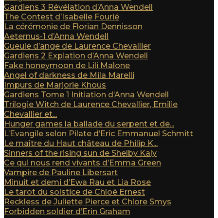
Gardiens 3 Révélation d’Anna Wendell
The Contest d’Isabelle Fourié
La cérémonie de Florian Dennisson
Aeternus-1 d’Anna Wendell
Gueule d’ange de Laurence Chevallier
Gardiens 2 Expiation d’Anna Wendell
Fake honeymoon de Lili Malone
Angel of darkness de Mila Marelli
Impurs de Marjorie Khous
Gardiens Tome 1 Initiation d’Anna Wendell
Trilogie Witch de Laurence Chevallier, Emilie
Chevallier et...
Hunger games la ballade du serpent et de...
L’Evangile selon Pilate d’Eric Emmanuel Schmitt
Le maître du Haut château de Philip K...
Sinners of the rising sun de Shelby Kaly
Ce qui nous rend vivants d’Emma Green
Vampire de Pauline Libersart
Minuit et demi d’Ewa Rau et Lia Rose
Le tarot du solstice de Chloé Ernest
Reckless de Juliette Pierce et Chlore Smys
Forbidden soldier d’Erin Graham