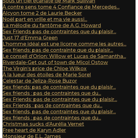
Sous un ciel écarlate de Mark Sullivan
À contre sens tome 4 Confiance de Mercedes...
Alcyon tome 2 de Laurie Becker
Noël part en vrille et ma vie aussi...
La mélodie du fantôme de A.G. Howard
Sex Friends pas de contraintes que du plaisir...
Just 17 d’Emma Green
L’homme idéal est une licorne comme les autres...
Sex friends: pas de contrainte que du plaisir...
Le conseil d’Orion: Willow et Lucas de Samantha...
Riverdale-Get out of town de Micol Ostow
The Virgin’s price de Chloe Wilkox
À la lueur des étoiles de Marie Sorel
Celestar de Jeliza-Rose Buzor
Sex friends: pas de contraintes que du plaisir...
Sex friends : pas de contraintes que du...
Sex Friends: pas de contraintes que du plaisir...
Sex Friends : pas de contraintes que du...
Sex friends, pas de contraintes que du plaisir...
Sex friends : pas de contraintes que du...
Christmas sucks d’Aurélia Vernet
Free heart de Karyn Adler
Monsieur de E.L. James