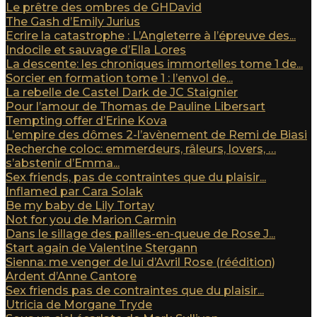
Le prêtre des ombres de GHDavid
The Gash d’Emily Jurius
Ecrire la catastrophe : L’Angleterre à l’épreuve des...
Indocile et sauvage d’Ella Lores
La descente: les chroniques immortelles tome 1 de...
Sorcier en formation tome 1 : l’envol de...
La rebelle de Castel Dark de JC Staignier
Pour l’amour de Thomas de Pauline Libersart
Tempting offer d’Erine Kova
L’empire des dômes 2-l’avènement de Remi de Biasi
Recherche coloc: emmerdeurs, râleurs, lovers, …
s’abstenir d’Emma...
Sex friends, pas de contraintes que du plaisir...
Inflamed par Cara Solak
Be my baby de Lily Tortay
Not for you de Marion Carmin
Dans le sillage des pailles-en-queue de Rose J...
Start again de Valentine Stergann
Sienna: me venger de lui d’Avril Rose (réédition)
Ardent d’Anne Cantore
Sex friends pas de contraintes que du plaisir...
Utricia de Morgane Tryde