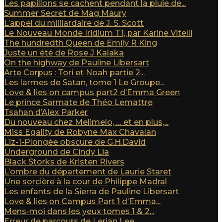
Les papillons se cachent pendant la pluie de...
Summer Secret de Mag Maury
L’appel du milliardaire de J. S. Scott
Le Nouveau Monde Iridium T1, par Karine Vitelli
The hundredth Queen de Emily R King
Juste un été de Rose J Kalaka
On the highway de Pauline Libersart
Arte Corpus : Tori et Noah partie 2...
Les larmes de Satan, tome 1 Le Groupe...
Love & lies on campus part2 d’Emma Green
Le prince Sarmate de Théo Lemattre
Tsahan d’Alex Parker
Du nouveau chez Melimelo, … et en plus,...
Miss Egality de Robyne Max Chavalan
Liz-1-Plongée obscure de G.H.David
Underground de Cindy Lia
Black Storks de Kristen Rivers
L’ombre du département de Laurie Staret
Une sorcière à la cour de Philippe Madral
Les enfants de la Sierra de Pauline Libersart
Love & lies on Campus Part 1 d’Emma...
Mens-moi dans les yeux tomes 1 & 2...
Erreur de parcours de Lerian Lee