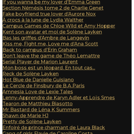
If you wanna be my lover d’Emma Green
Section Némésis tome 2 de Charlie Genet
Fake boyfriend true lover d’Aurore Nox
À crocs à la lune de Lydia Walther
Campus Games de Chloe Wild et Amy Hopper
Kent son avatar et moi de Solène Layken
Bas les griffes d’Ambre de Langevin
Kiss me, Fight me, Love me d’Ana Scott
Back to campus d’Erin Graham
Don’t leave the game de Théo Lemattre
Serial Player de Marion Laurent
Mon boss est un léopard. En tout cas...
Reck de Solène Layken
Hot Blue de Danielle Guisiano
Le Cercle de Finsbury de B.A.Paris
Amnesia Love de Lexie Tales
Lenny-Apprendre de Karyn Adler et Loïs Smes
Tearon de Matthieu Biasotto
Mr Bastard de Léna K Summers
Shawn de Marie HJ
Pretty de Solène Layken
Enfoiré de prince charmant de Laura Black
Gang of girls Flavie de Caroline Costa