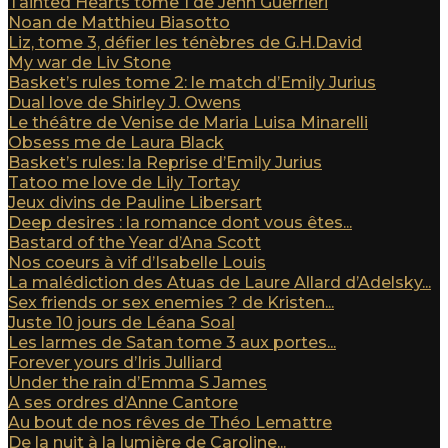
Tainted Hearts tome 1 de Jenn Guerrieri
Noan de Matthieu Biasotto
Liz, tome 3, défier les ténèbres de G.H.David
My war de Liv Stone
Basket’s rules tome 2: le match d’Emily Jurius
Dual love de Shirley J. Owens
Le théâtre de Venise de Maria Luisa Minarelli
Obsess me de Laura Black
Basket’s rules: la Reprise d’Emily Jurius
Tatoo me love de Lily Tortay
Jeux divins de Pauline Libersart
Deep desires : la romance dont vous êtes...
Bastard of the Year d’Ana Scott
Nos coeurs à vif d’Isabelle Louis
La malédiction des Atuas de Laure Allard d’Adelsky...
Sex friends or sex enemies ? de Kristen...
Juste 10 jours de Léana Soal
Les larmes de Satan tome 3 aux portes...
Forever yours d’Iris Julliard
Under the rain d’Emma S James
A ses ordres d’Anne Cantore
Au bout de nos rêves de Théo Lemattre
De la nuit à la lumière de Caroline...