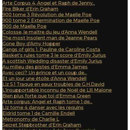
Arte Corpus 4, Angel et Raph de Jenny...
Fire Biker d’Erin Graham
900 tome 3 Révolution de Maelle Poe
900 tome 2 Extermination de Maelle Poe
900 de Maelle Poe
Colosse, le maître du jeu d’Anna Wendell
The most insolent man de Jeanne Pears
Gone Boy d’Amy Hopper
Gangs of girls 1. Pauline de Caroline Costa
Basket’s rules tome 3 le score d’Emily Jurius
A scottish Wedding disaster d’Emily Jurius
Au milieu des pistes d’Emma James
Avec ceci? Un prince et un coup de...
Et un jour une étoile d’Anna Wendell
Liz 5.1 Traque en eaux troubles de G.H.David
L’insupportable inconnu de Noël de Lili Malone
Bien plus forte que toi d’Emma Green
Arte corpus: Angel et Raph tome 1 de...
Liz tome 4 danser avec les requins
Eldrid tome 1 de Camille Endell
Metronomy de Charlie L
Secret Stepbrother d’Erin Graham