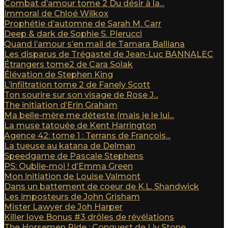
Combat d’amour tome 2 Du désir à la...
Immoral de Chloé Wilkox
Prophétie d’automne de Sarah M. Carr
Deep & dark de Sophie S. Pierucci
Quand l’amour s’en mail de Tamara Balliana
Les disparus de Trégastel de Jean-Luc BANNALEC
Étrangers tome2 de Cara Solak
Élévation de Stephen King
L’infiltration tome 2 de Fanely Scott
Ton sourire sur son visage de Rose J...
The initiation d’Erin Graham
Ma belle-mère me déteste (mais je le lui...
La muse tatouée de Kent Harrington
Agence 42: tome 1 : Terrans de François...
La tueuse au katana de Delman
Speedgame de Pascale Stephens
PS: Oublie-moi ! d’Emma Green
Mon initiation de Louise Valmont
Dans un battement de coeur de K.L. Shandwick
Les imposteurs de John Grisham
Mister Lawyer de Joh Harper
Killer love Bonus #3 drôles de révélations
The Horsemen Ride : Conquest de Liv Stone