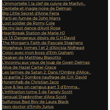
L’immortelle 1. la clef de cuivre de Marilyn...
Dentelle et magie noire de Delman
Big Little Secret d’Anne Ferra
Parti en fumée de John Marrs
Lost soldier de Romy Cole
Be my last dance d’Avril Rose
Heartbreak Station de Marie HJ
Liz 1.5 Dangereux désirs de G.H.David
The Morgan’s Faith de Pascale Stephens
Morpheus, tomes 1 et 2 d’Aloïsia Nidhead
Coloc avec mon boss d’Erin Graham
Deaken de Matthieu Biasotto
L’inconnu aux yeux de loup de Gwen Delmas
Alive de Hazel Carter-Grace
Les larmes de Satan 2: Dans l’Ombre d’Alice...
Liz partie 2 Sombre naufrage de G.H. David
Horemheb de Christian Jacq
Love & lies on campus part 3 d’Emma...
L’infiltration tome 3 de Fanely Scott
Sensual Stepbrother d’Ana Scott
Sulfurous Bad Boy de Laura Black
Sexy doctor d’Emily Jurius