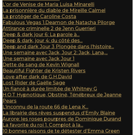
L’or de Venise de Maria Luisa Minarelli
La prisonnière du diable de Mireille Calmel
La protéger de Caroline Costa
Fabulous Vegas 1.Deamon de Natacha Pilorge
Attirance criminelle 2 de Jenn Guerrieri
Deep & dark jour 6: La parole à...
Deep & dark, jour 4: du côté des...
Deep and dark Jour 3 Plongée dans l’histoire...
Une semaine avec Jack, Jour 2: Jack, Lana,...
Une semaine avec Jack Jour 1
Dette de sang de Kevin Wignall
Beautiful Fighter de Kristen Rivers
Love after dark de G.H.David
Lost Rider de Gaëlle Sage
Un fiancé à durée limitée de Whitney G
H.O.T Hypnotique, Obstiné, Ténébreux de Jeanne
Pears
L’inconnu de la route 66 de Lena K...
La librairie des rêves suspendus d’Emily Blaine
Aurore: les roses pourpres de Dominique Durand
La favorite du roi 1. Complot à la...
10 bonnes raisons de te détester d’Emma Green