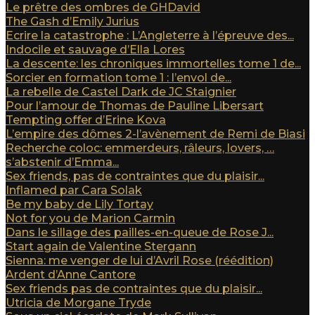
Le prêtre des ombres de GHDavid
The Gash d’Emily Jurius
Ecrire la catastrophe : L’Angleterre à l’épreuve des...
Indocile et sauvage d’Ella Lores
La descente: les chroniques immortelles tome 1 de...
Sorcier en formation tome 1 : l’envol de...
La rebelle de Castel Dark de JC Staignier
Pour l’amour de Thomas de Pauline Libersart
Tempting offer d’Erine Kova
L’empire des dômes 2-l’avènement de Remi de Biasi
Recherche coloc: emmerdeurs, râleurs, lovers, …
s’abstenir d’Emma...
Sex friends, pas de contraintes que du plaisir...
Inflamed par Cara Solak
Be my baby de Lily Tortay
Not for you de Marion Carmin
Dans le sillage des pailles-en-queue de Rose J...
Start again de Valentine Stergann
Sienna: me venger de lui d’Avril Rose (réédition)
Ardent d’Anne Cantore
Sex friends pas de contraintes que du plaisir...
Utricia de Morgane Tryde