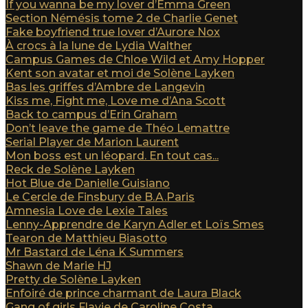
If you wanna be my lover d’Emma Green
Section Némésis tome 2 de Charlie Genet
Fake boyfriend true lover d’Aurore Nox
À crocs à la lune de Lydia Walther
Campus Games de Chloe Wild et Amy Hopper
Kent son avatar et moi de Solène Layken
Bas les griffes d’Ambre de Langevin
Kiss me, Fight me, Love me d’Ana Scott
Back to campus d’Erin Graham
Don’t leave the game de Théo Lemattre
Serial Player de Marion Laurent
Mon boss est un léopard. En tout cas...
Reck de Solène Layken
Hot Blue de Danielle Guisiano
Le Cercle de Finsbury de B.A.Paris
Amnesia Love de Lexie Tales
Lenny-Apprendre de Karyn Adler et Loïs Smes
Tearon de Matthieu Biasotto
Mr Bastard de Léna K Summers
Shawn de Marie HJ
Pretty de Solène Layken
Enfoiré de prince charmant de Laura Black
Gang of girls Flavie de Caroline Costa