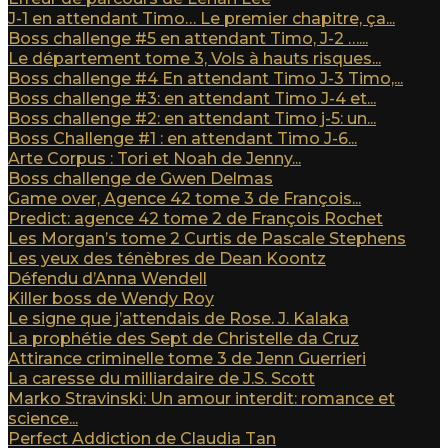
J-1 en attendant Timo… Le premier chapitre, ça...
Boss challenge #5 en attendant Timo, J-2 …...
Le département tome 3, Vols à hauts risques...
Boss challenge #4 En attendant Timo J-3 Timo,...
Boss challenge #3: en attendant Timo J-4 et...
Boss challenge #2: en attendant Timo j-5: un...
Boss Challenge #1 : en attendant Timo J-6...
Arte Corpus : Tori et Noah de Jenny...
Boss challenge de Gwen Delmas
Game over, Agence 42 tome 3 de François...
Predict: agence 42 tome 2 de François Rochet
Les Morgan’s tome 2 Curtis de Pascale Stephens
Les yeux des ténèbres de Dean Koontz
Défendu d’Anna Wendell
Killer boss de Wendy Roy
Le signe que j’attendais de Rose. J. Kalaka
La prophétie des Sept de Christelle da Cruz
Attirance criminelle tome 3 de Jenn Guerrieri
La caresse du milliardaire de J.S. Scott
Marko Stravinski: Un amour interdit: romance et
science...
Perfect Addiction de Claudia Tan