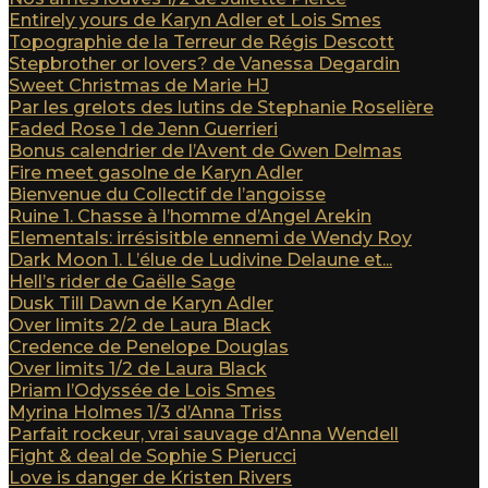
Entirely yours de Karyn Adler et Lois Smes
Topographie de la Terreur de Régis Descott
Stepbrother or lovers? de Vanessa Degardin
Sweet Christmas de Marie HJ
Par les grelots des lutins de Stephanie Roselière
Faded Rose 1 de Jenn Guerrieri
Bonus calendrier de l’Avent de Gwen Delmas
Fire meet gasolne de Karyn Adler
Bienvenue du Collectif de l’angoisse
Ruine 1. Chasse à l’homme d’Angel Arekin
Elementals: irrésisitble ennemi de Wendy Roy
Dark Moon 1. L’élue de Ludivine Delaune et...
Hell’s rider de Gaëlle Sage
Dusk Till Dawn de Karyn Adler
Over limits 2/2 de Laura Black
Credence de Penelope Douglas
Over limits 1/2 de Laura Black
Priam l’Odyssée de Lois Smes
Myrina Holmes 1/3 d’Anna Triss
Parfait rockeur, vrai sauvage d’Anna Wendell
Fight & deal de Sophie S Pierucci
Love is danger de Kristen Rivers