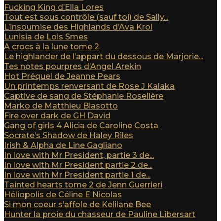
Fucking King d’Ella Lores
Tout est sous contrôle (sauf toi) de Sally...
L’insoumise des Highlands d’Ava Krol
Lunisia de Lois Smes
A crocs à la lune tome 2
Le highlander de l’appart du dessous de Marjorie...
Tes notes pourpres d’Angel Arekin
Hot Préquel de Jeanne Pears
Un printemps renversant de Rose J Kalaka
Captive de sang de Stéphanie Roselière
Marko de Matthieu Biasotto
Fire over dark de GH David
Gang of girls 4 Alicia de Caroline Costa
Socrate’s Shadow de Haley Riles
Irish & Alpha de Line Gagliano
In love with Mr President, partie 3 de...
In love with Mr President partie 2 de...
In love with Mr President partie 1 de...
Tainted hearts tome 2 de Jenn Guerrieri
Héliopolis de Céline E Nicolas
Si mon coeur s’affole de Kelilane Bee
Hunter la proie du chasseur de Pauline Libersart