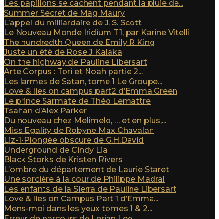
Les papillons se cachent pendant la pluie de...
Summer Secret de Mag Maury
L’appel du milliardaire de J. S. Scott
Le Nouveau Monde Iridium T1, par Karine Vitelli
The hundredth Queen de Emily R King
Juste un été de Rose J Kalaka
On the highway de Pauline Libersart
Arte Corpus : Tori et Noah partie 2...
Les larmes de Satan, tome 1 Le Groupe...
Love & lies on campus part2 d’Emma Green
Le prince Sarmate de Théo Lemattre
Tsahan d’Alex Parker
Du nouveau chez Melimelo, … et en plus,...
Miss Egality de Robyne Max Chavalan
Liz-1-Plongée obscure de G.H.David
Underground de Cindy Lia
Black Storks de Kristen Rivers
L’ombre du département de Laurie Staret
Une sorcière à la cour de Philippe Madral
Les enfants de la Sierra de Pauline Libersart
Love & lies on Campus Part 1 d’Emma...
Mens-moi dans les yeux tomes 1 & 2...
Erreur de parcours de Lerian Lee