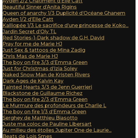
Ayden 2/2 Châtiment d’Elle Catt
Beautiful Sinner d’Anita Rigins
Queen of anarchy 1/3 Duplicité d’Océane Ghanem
Ayden 1/2 d’Elle Catt
Kalliopée 1/3 Le sacrifice d’une princesse de Koko...
Jardin Secret d’Oly TL
Red Stories-1-Dark shadow de G.H. David
Pray for me de Marie HJ
Just Sex & tattoos de Mina Zadig
Chris Mas de Marie HJ
The boy on fire 3/3 d’Emma Green
Just for Christmas d’Izia Soley
Naked Snow Man de Kristen Rivers
Dark Ages de Kalvin Kay
Tainted Hearts 3/3 de Jenn Guerrieri
Blackstone de Guillaume Richez
The boy on fire 2/3 d’Emma Green
Le Murmure des profondeurs de Charlie L
The boy on fire 1/3 d’Emma Green
Serghey de Matthieu Biasotto
Juste ma coloc de Pauline Libersart
Au milieu des étoiles Jupiter One de Laurie...
Beats de Lois Smes