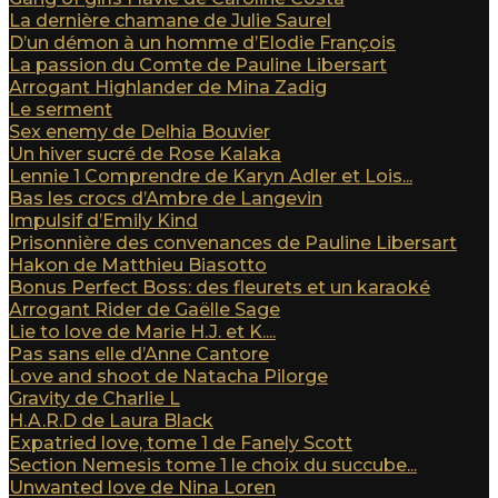
La dernière chamane de Julie Saurel
D’un démon à un homme d’Elodie François
La passion du Comte de Pauline Libersart
Arrogant Highlander de Mina Zadig
Le serment
Sex enemy de Delhia Bouvier
Un hiver sucré de Rose Kalaka
Lennie 1 Comprendre de Karyn Adler et Lois...
Bas les crocs d’Ambre de Langevin
Impulsif d’Emily Kind
Prisonnière des convenances de Pauline Libersart
Hakon de Matthieu Biasotto
Bonus Perfect Boss: des fleurets et un karaoké
Arrogant Rider de Gaëlle Sage
Lie to love de Marie H.J. et K....
Pas sans elle d’Anne Cantore
Love and shoot de Natacha Pilorge
Gravity de Charlie L
H.A.R.D de Laura Black
Expatried love, tome 1 de Fanely Scott
Section Nemesis tome 1 le choix du succube...
Unwanted love de Nina Loren