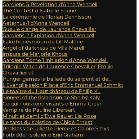
Gardiens 3 Révélation d’Anna Wendell
The Contest d’Isabelle Fourié
La cérémonie de Florian Dennisson
Aeternus-1 d’Anna Wendell
Gueule d’ange de Laurence Chevallier
Gardiens 2 Expiation d’Anna Wendell
Fake honeymoon de Lili Malone
Angel of darkness de Mila Marelli
Impurs de Marjorie Khous
Gardiens Tome 1 Initiation d’Anna Wendell
Trilogie Witch de Laurence Chevallier, Emilie
Chevallier et...
Hunger games la ballade du serpent et de...
L’Evangile selon Pilate d’Eric Emmanuel Schmitt
Le maître du Haut château de Philip K...
Sinners of the rising sun de Shelby Kaly
Ce qui nous rend vivants d’Emma Green
Vampire de Pauline Libersart
Minuit et demi d’Ewa Rau et Lia Rose
Le tarot du solstice de Chloé Ernest
Reckless de Juliette Pierce et Chlore Smys
Forbidden soldier d’Erin Graham