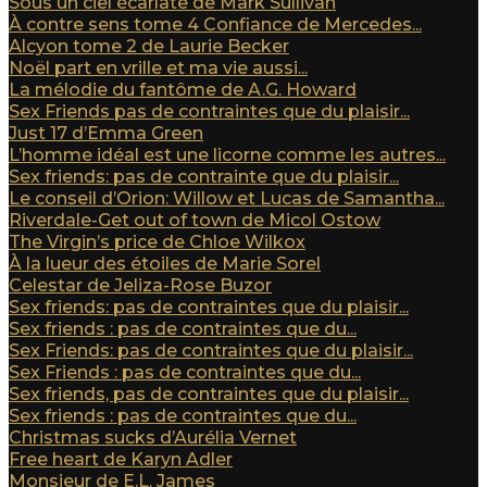
Sous un ciel écarlate de Mark Sullivan
À contre sens tome 4 Confiance de Mercedes...
Alcyon tome 2 de Laurie Becker
Noël part en vrille et ma vie aussi...
La mélodie du fantôme de A.G. Howard
Sex Friends pas de contraintes que du plaisir...
Just 17 d’Emma Green
L’homme idéal est une licorne comme les autres...
Sex friends: pas de contrainte que du plaisir...
Le conseil d’Orion: Willow et Lucas de Samantha...
Riverdale-Get out of town de Micol Ostow
The Virgin’s price de Chloe Wilkox
À la lueur des étoiles de Marie Sorel
Celestar de Jeliza-Rose Buzor
Sex friends: pas de contraintes que du plaisir...
Sex friends : pas de contraintes que du...
Sex Friends: pas de contraintes que du plaisir...
Sex Friends : pas de contraintes que du...
Sex friends, pas de contraintes que du plaisir...
Sex friends : pas de contraintes que du...
Christmas sucks d’Aurélia Vernet
Free heart de Karyn Adler
Monsieur de E.L. James