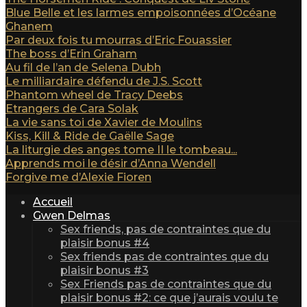
Blue Belle et les larmes empoisonnées d’Océane
Ghanem
Par deux fois tu mourras d’Eric Fouassier
The boss d’Erin Graham
Au fil de l’an de Selena Dubh
Le milliardaire défendu de J.S. Scott
Phantom wheel de Tracy Deebs
Etrangers de Cara Solak
La vie sans toi de Xavier de Moulins
Kiss, Kill & Ride de Gaëlle Sage
La liturgie des anges tome II le tombeau...
Apprends moi le désir d’Anna Wendell
Forgive me d’Alexie Fioren
Accueil
Gwen Delmas
Sex friends, pas de contraintes que du
plaisir bonus #4
Sex friends pas de contraintes que du
plaisir bonus #3
Sex Friends pas de contraintes que du
plaisir bonus #2: ce que j’aurais voulu te