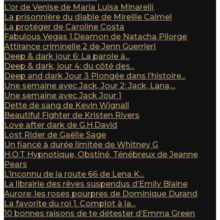
L’or de Venise de Maria Luisa Minarelli
La prisonnière du diable de Mireille Calmel
La protéger de Caroline Costa
Fabulous Vegas 1.Deamon de Natacha Pilorge
Attirance criminelle 2 de Jenn Guerrieri
Deep & dark jour 6: La parole à...
Deep & dark, jour 4: du côté des...
Deep and dark Jour 3 Plongée dans l’histoire...
Une semaine avec Jack, Jour 2: Jack, Lana,...
Une semaine avec Jack Jour 1
Dette de sang de Kevin Wignall
Beautiful Fighter de Kristen Rivers
Love after dark de G.H.David
Lost Rider de Gaëlle Sage
Un fiancé à durée limitée de Whitney G
H.O.T Hypnotique, Obstiné, Ténébreux de Jeanne
Pears
L’inconnu de la route 66 de Lena K...
La librairie des rêves suspendus d’Emily Blaine
Aurore: les roses pourpres de Dominique Durand
La favorite du roi 1. Complot à la...
10 bonnes raisons de te détester d’Emma Green