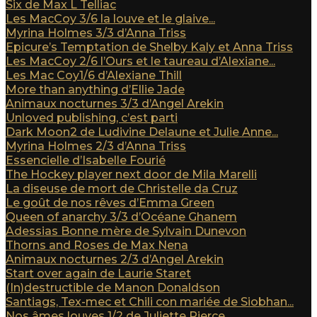
Six de Max L Telliac
Les MacCoy 3/6 la louve et le glaive...
Myrina Holmes 3/3 d’Anna Triss
Epicure’s Temptation de Shelby Kaly et Anna Triss
Les MacCoy 2/6 l’Ours et le taureau d’Alexiane...
Les Mac Coy1/6 d’Alexiane Thill
More than anything d’Ellie Jade
Animaux nocturnes 3/3 d’Angel Arekin
Unloved publishing, c’est parti
Dark Moon2 de Ludivine Delaune et Julie Anne...
Myrina Holmes 2/3 d’Anna Triss
Essencielle d’Isabelle Fourié
The Hockey player next door de Mila Marelli
La diseuse de mort de Christelle da Cruz
Le goût de nos rêves d’Emma Green
Queen of anarchy 3/3 d’Océane Ghanem
Adessias Bonne mère de Sylvain Dunevon
Thorns and Roses de Max Nena
Animaux nocturnes 2/3 d’Angel Arekin
Start over again de Laurie Staret
(In)destructible de Manon Donaldson
Santiags, Tex-mec et Chili con mariée de Siobhan...
Nos âmes louves 1/2 de Juliette Pierce