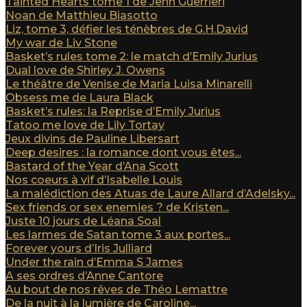
Tainted Hearts tome 1 de Jenn Guerrieri
Noan de Matthieu Biasotto
Liz, tome 3, défier les ténèbres de G.H.David
My war de Liv Stone
Basket’s rules tome 2: le match d’Emily Jurius
Dual love de Shirley J. Owens
Le théâtre de Venise de Maria Luisa Minarelli
Obsess me de Laura Black
Basket’s rules: la Reprise d’Emily Jurius
Tatoo me love de Lily Tortay
Jeux divins de Pauline Libersart
Deep desires : la romance dont vous êtes...
Bastard of the Year d’Ana Scott
Nos coeurs à vif d’Isabelle Louis
La malédiction des Atuas de Laure Allard d’Adelsky...
Sex friends or sex enemies ? de Kristen...
Juste 10 jours de Léana Soal
Les larmes de Satan tome 3 aux portes...
Forever yours d’Iris Julliard
Under the rain d’Emma S James
A ses ordres d’Anne Cantore
Au bout de nos rêves de Théo Lemattre
De la nuit à la lumière de Caroline...