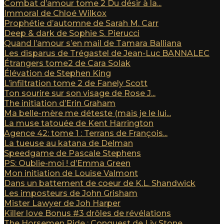
Combat d’amour tome 2 Du désir à la...
Immoral de Chloé Wilkox
Prophétie d’automne de Sarah M. Carr
Deep & dark de Sophie S. Pierucci
Quand l’amour s’en mail de Tamara Balliana
Les disparus de Trégastel de Jean-Luc BANNALEC
Étrangers tome2 de Cara Solak
Élévation de Stephen King
L’infiltration tome 2 de Fanely Scott
Ton sourire sur son visage de Rose J...
The initiation d’Erin Graham
Ma belle-mère me déteste (mais je le lui...
La muse tatouée de Kent Harrington
Agence 42: tome 1 : Terrans de François...
La tueuse au katana de Delman
Speedgame de Pascale Stephens
PS: Oublie-moi ! d’Emma Green
Mon initiation de Louise Valmont
Dans un battement de coeur de K.L. Shandwick
Les imposteurs de John Grisham
Mister Lawyer de Joh Harper
Killer love Bonus #3 drôles de révélations
The Horsemen Ride : Conquest de Liv Stone