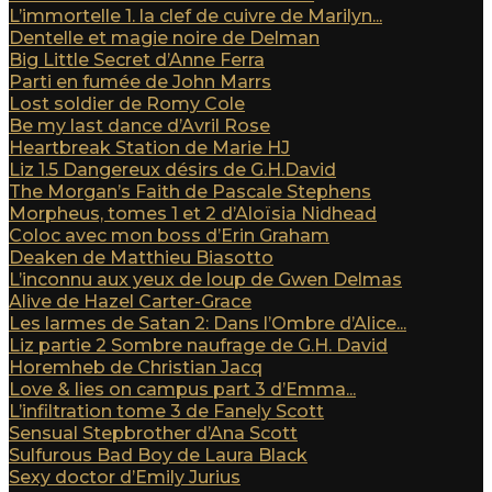
L’immortelle 1. la clef de cuivre de Marilyn...
Dentelle et magie noire de Delman
Big Little Secret d’Anne Ferra
Parti en fumée de John Marrs
Lost soldier de Romy Cole
Be my last dance d’Avril Rose
Heartbreak Station de Marie HJ
Liz 1.5 Dangereux désirs de G.H.David
The Morgan’s Faith de Pascale Stephens
Morpheus, tomes 1 et 2 d’Aloïsia Nidhead
Coloc avec mon boss d’Erin Graham
Deaken de Matthieu Biasotto
L’inconnu aux yeux de loup de Gwen Delmas
Alive de Hazel Carter-Grace
Les larmes de Satan 2: Dans l’Ombre d’Alice...
Liz partie 2 Sombre naufrage de G.H. David
Horemheb de Christian Jacq
Love & lies on campus part 3 d’Emma...
L’infiltration tome 3 de Fanely Scott
Sensual Stepbrother d’Ana Scott
Sulfurous Bad Boy de Laura Black
Sexy doctor d’Emily Jurius