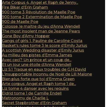
Arte Corpus 4, Angel et Raph de Jenny...
Fire Biker d’Erin Graham
900 tome 3 Révolution de Maelle Poe
900 tome 2 Extermination de Maelle Poe
900 de Maelle Poe
Colosse, le maître du jeu d’Anna Wendell
The most insolent man de Jeanne Pears
Gone Boy d’Amy Hopper
Gangs of girls 1. Pauline de Caroline Costa
Basket’s rules tome 3 le score d’Emily Jurius
A scottish Wedding disaster d’Emily Jurius
Au milieu des pistes d’Emma James
Avec ceci? Un prince et un coup de...
Et un jour une étoile d’Anna Wendell
Liz 5.1 Traque en eaux troubles de G.H.David
L’insupportable inconnu de Noël de Lili Malone
Bien plus forte que toi d’Emma Green
Arte corpus: Angel et Raph tome 1 de...
Liz tome 4 danser avec les requins
Eldrid tome 1 de Camille Endell
Metronomy de Charlie L
Secret Stepbrother d’Erin Graham